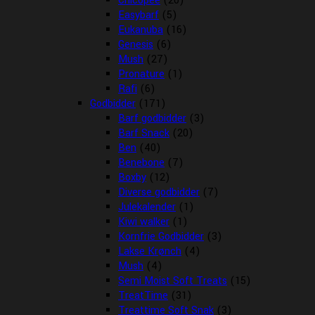
Chicopee
(20)
Easybarf
(5)
Eukanuba
(16)
Genesis
(6)
Mush
(27)
Pronature
(1)
Rafi
(6)
Godbidder
(171)
Barf godbidder
(3)
Barf Snack
(20)
Ben
(40)
Benebone
(7)
Boxby
(12)
Diverse godbidder
(7)
Julekalender
(1)
Kiwi walker
(1)
Kornfrie Godbidder
(3)
Lakse Krønch
(4)
Mush
(4)
Semi Moist Soft Treats
(15)
TreatTime
(31)
Treattime Soft Snak
(3)