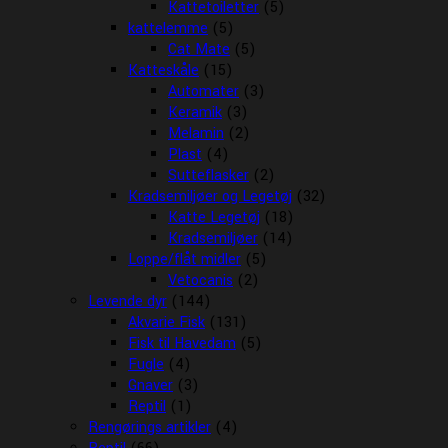
Kattetoiletter
(5)
kattelemme
(5)
Cat Mate
(5)
Katteskåle
(15)
Automater
(3)
Keramik
(3)
Melamin
(2)
Plast
(4)
Sutteflasker
(2)
Kradsemiljøer og Legetøj
(32)
Katte Legetøj
(18)
Kradsemiljøer
(14)
Loppe/flåt midler
(5)
Vetocanis
(2)
Levende dyr
(144)
Akvarie Fisk
(131)
Fisk til Havedam
(5)
Fugle
(4)
Gnaver
(3)
Reptil
(1)
Rengørings artikler
(4)