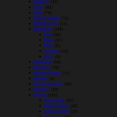
Kæphest
(47)
Outlet
(83)
Piske
(74)
Plastroner/slips
(12)
Reflexer og lys
(13)
Ridebukser
(149)
Børn
(32)
Dame
(91)
Herre
(6)
Jodhpurs
(12)
Vinter
(6)
Ridehjelme
(64)
Rideveste
(15)
Sikkerhedsveste
(11)
Smykker
(6)
Sporer og remme
(50)
Strømper
(33)
Stævne
(102)
Fletning MV
(33)
Stævne Bluser
(20)
Stævne Jakker
(25)