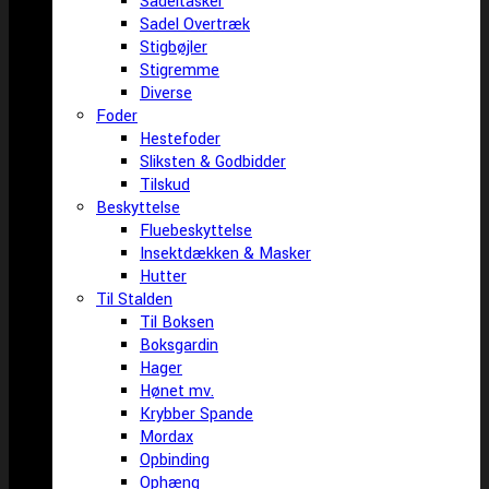
Sadeltasker
Sadel Overtræk
Stigbøjler
Stigremme
Diverse
Foder
Hestefoder
Sliksten & Godbidder
Tilskud
Beskyttelse
Fluebeskyttelse
Insektdækken & Masker
Hutter
Til Stalden
Til Boksen
Boksgardin
Hager
Hønet mv.
Krybber Spande
Mordax
Opbinding
Ophæng