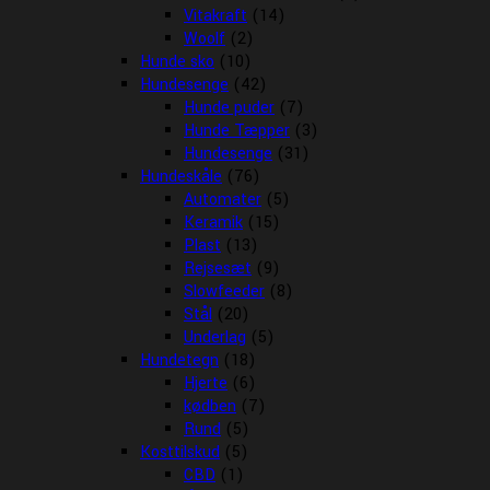
Vitakraft
(14)
Woolf
(2)
Hunde sko
(10)
Hundesenge
(42)
Hunde puder
(7)
Hunde Tæpper
(3)
Hundesenge
(31)
Hundeskåle
(76)
Automater
(5)
Keramik
(15)
Plast
(13)
Rejsesæt
(9)
Slowfeeder
(8)
Stål
(20)
Underlag
(5)
Hundetegn
(18)
Hjerte
(6)
kødben
(7)
Rund
(5)
Kosttilskud
(5)
CBD
(1)