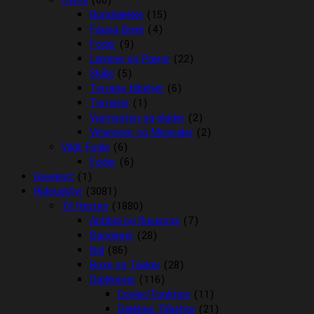
Reptil
(66)
Bunddække
(15)
Fauna Boxe
(4)
Foder
(9)
Lamper og Pærer
(22)
Skåle
(5)
Terrarie tilbehør
(6)
Terrarier
(1)
Varmesten og plader
(2)
Vitaminer og Mineraler
(2)
Vildt Fugle
(6)
Foder
(6)
Gavekort
(1)
Rideudstyr
(3081)
Til Hesten
(1880)
Antibid og fluespray
(7)
Bandager
(28)
Bid
(86)
Boxe og Tasker
(28)
Dækkener
(116)
Cooler/Funktion
(11)
Dækken Tilbehør
(21)