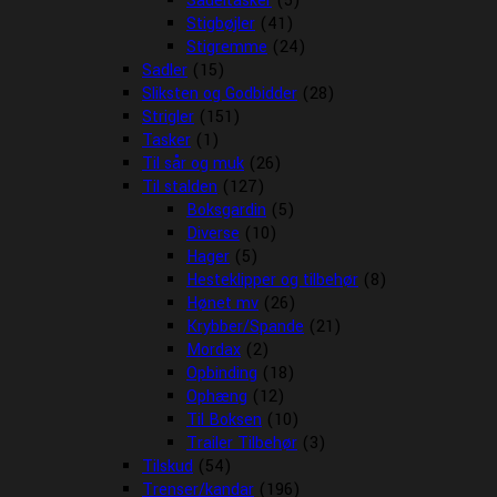
Sadeltasker
(5)
Stigbøjler
(41)
Stigremme
(24)
Sadler
(15)
Sliksten og Godbidder
(28)
Strigler
(151)
Tasker
(1)
Til sår og muk
(26)
Til stalden
(127)
Boksgardin
(5)
Diverse
(10)
Hager
(5)
Hesteklipper og tilbehør
(8)
Hønet mv
(26)
Krybber/Spande
(21)
Mordax
(2)
Opbinding
(18)
Ophæng
(12)
Til Boksen
(10)
Trailer Tilbehør
(3)
Tilskud
(54)
Trenser/kandar
(196)