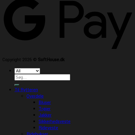
Copyright 2026 ©
SoftHouse.dk
Søg
efter:
Til Rytteren
Overdele
Bluser
Trøjer
Jakker
Sikkerhedsveste
Rideveste
Ridebukser