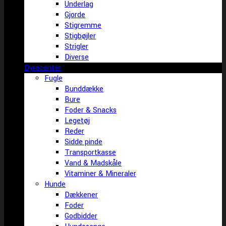
Underlag
Gjorde
Stigremme
Stigbøjler
Strigler
Diverse
Dyrecenter
Fugle
Bunddække
Bure
Foder & Snacks
Legetøj
Reder
Sidde pinde
Transportkasse
Vand & Madskåle
Vitaminer & Mineraler
Hunde
Dækkener
Foder
Godbidder