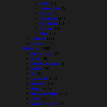
Bidløs
(7)
Hjælpe Tøjler
(8)
Kandar
(7)
Næsebånd
(14)
Pandebånd
(51)
Trenser
(60)
Tøjler
(47)
Træktove
(37)
Underlag
(114)
Til Rytteren
(1200)
Back on track
(27)
Bluser
(45)
Brocher/slipsenåle
(5)
Bælter
(19)
Div
(5)
Gaveartikler
(42)
Handsker
(52)
Hårpynt
(52)
Huer og tørklæder
(24)
Jakker
(52)
Kramme Ponyer
(25)