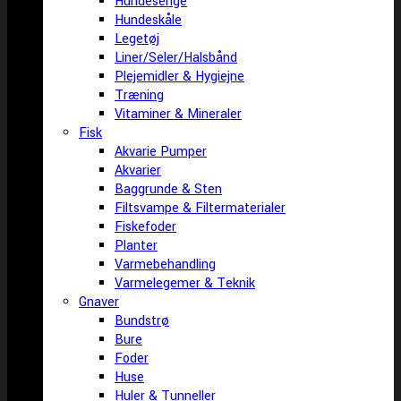
Hundesenge
Hundeskåle
Legetøj
Liner/Seler/Halsbånd
Plejemidler & Hygiejne
Træning
Vitaminer & Mineraler
Fisk
Akvarie Pumper
Akvarier
Baggrunde & Sten
Filtsvampe & Filtermaterialer
Fiskefoder
Planter
Varmebehandling
Varmelegemer & Teknik
Gnaver
Bundstrø
Bure
Foder
Huse
Huler & Tunneller