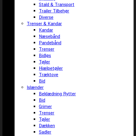
Stald & Transport
Trailer Tilbehør
Diverse
Trenser & Kandar
Kandar
Næsebånd
Pandebånd
Trenser
Bidløs
Tøjler
Hjælpetøjler
Træktove
Bid
Islænder
Beklædning Rytter
Bid
Grimer
Trenser
Tøjler
Dækken
Sadler