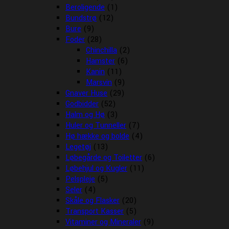
Beroligende
(1)
Bundstrø
(12)
Bure
(9)
Foder
(28)
Chinchilla
(2)
Hamster
(6)
Kanin
(11)
Marsvin
(9)
Gnaver Huse
(29)
Godbidder
(52)
Halm og Hø
(3)
Huler og Tunneller
(7)
Hø hække og bolde
(4)
Legetøj
(13)
Løbegårde og Toiletter
(6)
Løbehjul og Kugler
(11)
Pelspleje
(5)
Seler
(4)
Skåle og Flasker
(20)
Transport Kasser
(5)
Vitaminer og Mineraler
(9)