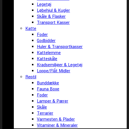
Legetøj
Løbehjul & Kugler
Skåle & Flasker
Transport Kasser
Katte
Foder
Godbidder
Huler & Transportkasser
Kattelemme
Katteskåle
Kradsemiljøer & Legetøj
Loppe/Flåt Midler
Reptil
Bunddække
Fauna Boxe
Foder
Lamper & Pærer
Skåle
Terrarier
Varmesten & Plader
Vitaminer & Mineraler