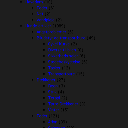
Havedam
(10)
Foder
(6)
Net
(2)
Vandpleje
(2)
Hunde artikler
(1089)
Angstproblemer
(6)
Biludstyr og transportbure
(49)
Cykel Kurve
(2)
Diverse til bilen
(8)
Sikkerheds seler
(6)
Sædebeskyttelse
(6)
Tasker
(12)
Transportbure
(15)
Dækkener
(27)
Regn
(3)
Strik
(4)
Terapi
(2)
Tørre Dækkener
(3)
Vinter
(15)
Foder
(121)
Arion
(39)