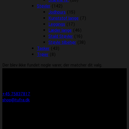
Stævne nr.
(20)
Støvler
(142)
Jodhpurs
(15)
Kunststof lange
(7)
Leggings
(17)
Læder lange
(46)
Stald Støvler
(16)
Støvle tilbehør
(38)
Tasker
(43)
Trøjer
(8)
Der blev ikke fundet nogle varer, der matcher dit valg.
KONTAKT INFO
Tufra Dyrecenter & Ridesport
Egtvedvej 1F 6000 Kolding
+45 75837817
shop@tufra.dk
Åbningstider
Man-fre: 10:00-17:30
Lørdag: 10:00-14:00