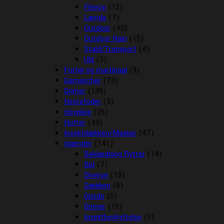
Fleece
(12)
Lænde
(7)
Outdoor
(40)
Outdoor Rain
(15)
Stald/Transport
(4)
Uld
(3)
Fortøj og martingal
(9)
Gamascher
(73)
Grimer
(139)
Hestefoder
(3)
Hovpleje
(26)
Hutter
(49)
Insektdækken/Masker
(47)
Islænder
(141)
Beklædning Rytter
(14)
Bid
(7)
Diverse
(13)
Dækken
(6)
Gjorde
(5)
Grimer
(15)
Insektbeskyttelse
(5)