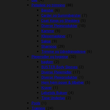
Olie
(4)
Pelspleje og trimning
(88)
Børster
(6)
Carder og Gummibørster
(7)
Coat Kings og Shedders
(5)
Diverse Plejeprodukter
(10)
Kamme
(9)
Klippemaskiner
(7)
Sakse
(9)
Shampoo
(29)
Trimme og Udredningsknive
(6)
Plejemidler og hygiejne
(32)
bagben
(2)
BUSTER Body Sleeves
(2)
Diverse Plejemidler
(17)
Diverse Plejeprodukter
(1)
Høm høm poser & tilbehør
(5)
Kraver
(1)
Løbetids Bukser
(4)
Tisse Underlag
(2)
Pools
(1)
Træning
(24)