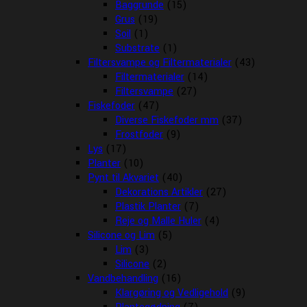
Baggrunde
(15)
Grus
(19)
Soil
(1)
Substrate
(1)
Filtersvampe og Filtermaterialer
(43)
Filtermaterialer
(14)
Filtersvampe
(27)
Fiskefoder
(47)
Diverse Fiskefoder mm
(37)
Frostfoder
(9)
Lys
(17)
Planter
(10)
Pynt til Akvariet
(40)
Dekorations Artikler
(27)
Plastik Planter
(7)
Reje og Malle Huler
(4)
Silicone og Lim
(5)
Lim
(3)
Silicone
(2)
Vandbehandling
(16)
Klargøring og Vedligehold
(9)