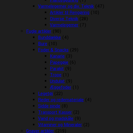
Plantegødning
(7)
Varmelegemer og div. Teknik
(47)
Artikler til Rengøring
(10)
Diverse Teknik
(28)
Varmelegemer
(7)
Fugle artikler
(90)
Bunddække
(4)
Bure
(10)
Foder & Snacks
(29)
Kanarie
(3)
Papegøje
(6)
Parakit
(9)
Trope
(1)
Undulat
(9)
Æggefoder
(1)
Legetøj
(22)
Reder og redemateriale
(4)
Sidde pinde
(8)
Transport Kasser
(2)
Vand og madskåle
(9)
Vitaminer og Mineraler
(2)
Gnaver artikler
(219)