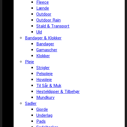
Fleece
Lænde
Outdoor
Outdoor Rain
Stald & Transport
Uld
Bandager & Klokker
Bandager
Gamascher
Klokker
Pleje
Strigler
Pelspleje
Hovpleje
Til Sår & Muk
Hesteklipper & Tilbehør
Mundkurv
Sadler
Gjorde
Underlag
Pads