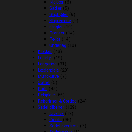
Klokker
(6)
Sadler
(5)
Stigbøjler
(6)
Stigremme
(9)
strigler
(10)
Trenser
(14)
Tøjler
(14)
Underlag
(10)
Klokker
(43)
Legetøj
(19)
Longering
(31)
Læderpleje
(20)
Mundkurve
(7)
Outlet
(5)
Pads
(45)
Pelspleje
(56)
Rebgrimer & Cordeo
(24)
Sadel tilbehør
(129)
Diverse
(12)
Gjorde
(35)
Sadel overtræk
(7)