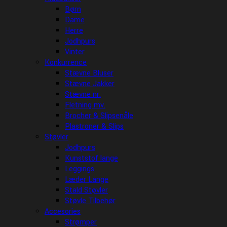
Børn
Dame
Herre
Jodhpurs
Vinter
Konkurrence
Stævne Bluser
Stævne Jakker
Stævne nr.
Fletning mv.
Brocher & Slipsenåle
Plastroner & Slips
Støvler
Jodhpurs
Kunststof lange
Leggings
Læder Lange
Stald Støvler
Støvle Tilbehør
Accesories
Strømper