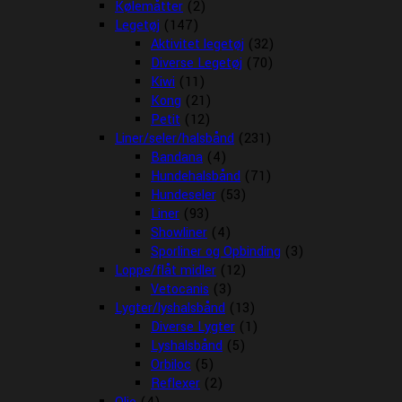
Kølemåtter
(2)
Legetøj
(147)
Aktivitet legetøj
(32)
Diverse Legetøj
(70)
Kiwi
(11)
Kong
(21)
Petit
(12)
Liner/seler/halsbånd
(231)
Bandana
(4)
Hundehalsbånd
(71)
Hundeseler
(53)
Liner
(93)
Showliner
(4)
Sporliner og Opbinding
(3)
Loppe/flåt midler
(12)
Vetocanis
(3)
Lygter/lyshalsbånd
(13)
Diverse Lygter
(1)
Lyshalsbånd
(5)
Orbiloc
(5)
Reflexer
(2)