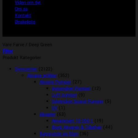
Viden om dyr
Om os
Kontakt
Ønskeliste
Vare Farve
/
Deep Green
Filter
Produkt Kategorier
Dyrecenter
(2122)
Akvarie artikler
(352)
Akvarie Pumper
(27)
Indvendige Pumper
(12)
Luft pumper
(9)
Udvendige Spand Pumper
(5)
UV
(1)
Akvarier
(63)
Akvariesæt 10-260 L
(19)
Biorb Akvarier & Tilbehør
(44)
Baggrunde og Sten
(36)