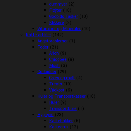
dummyer
(2)
Fløjter
(10)
Godbids Tasker
(10)
Klikkere
(2)
Vitaminer og Mineraler
(10)
Katte artikler
(142)
Angstproblemer
(1)
Foder
(21)
Arion
(9)
Chicopee
(8)
Mush
(3)
Godbidder
(29)
Græs og malt
(4)
Treats
(19)
Vådkost
(6)
Huler og Transportkasser
(10)
Huler
(9)
Transportbure
(1)
Hygiejne
(23)
Kattebakker
(5)
Kattegrus
(12)