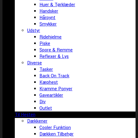
Huer & Tørklæder
Handsker
Hårpynt
Smykker
Udstyr
Ridehjelme
Piske
Spore & Remme
Reflexer & Lys
Diverse
Tasker
Back On Track
Kæphest
Kramme Ponyer
Gaveartikler
Div
Outlet
Til Hesten
Dækkener
Cooler Funktion
Dækken Tilbehør