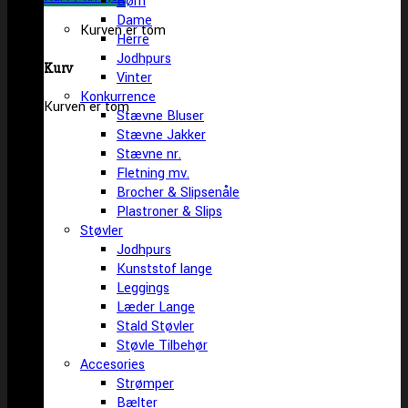
Børn
Dame
Kurven er tom
Herre
Jodhpurs
Kurv
Vinter
Konkurrence
Kurven er tom
Stævne Bluser
Stævne Jakker
Stævne nr.
Fletning mv.
Brocher & Slipsenåle
Plastroner & Slips
Støvler
Jodhpurs
Kunststof lange
Leggings
Læder Lange
Stald Støvler
Støvle Tilbehør
Accesories
Strømper
Bælter