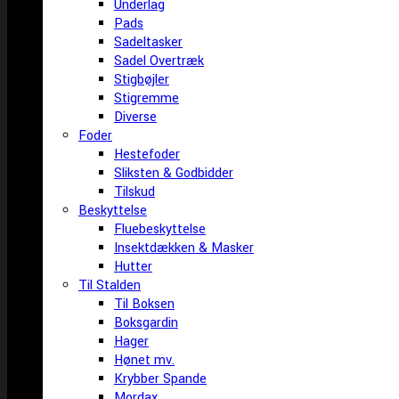
Underlag
Pads
Sadeltasker
Sadel Overtræk
Stigbøjler
Stigremme
Diverse
Foder
Hestefoder
Sliksten & Godbidder
Tilskud
Beskyttelse
Fluebeskyttelse
Insektdækken & Masker
Hutter
Til Stalden
Til Boksen
Boksgardin
Hager
Hønet mv.
Krybber Spande
Mordax