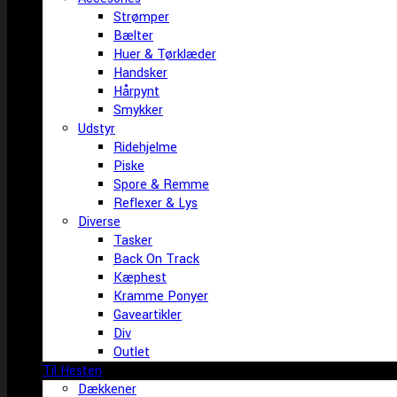
Strømper
Bælter
Huer & Tørklæder
Handsker
Hårpynt
Smykker
Udstyr
Ridehjelme
Piske
Spore & Remme
Reflexer & Lys
Diverse
Tasker
Back On Track
Kæphest
Kramme Ponyer
Gaveartikler
Div
Outlet
Til Hesten
Dækkener