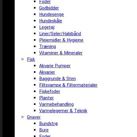
Foder
Godbidder
Hundesenge
Hundeskåle
Legetøj
Liner/Seler/Halsbånd
Plejemidler & Hygiejne
Træning
Vitaminer & Mineraler
Fisk
Akvarie Pumper
Akvarier
Baggrunde & Sten
Filtsvampe & Filtermaterialer
Fiskefoder
Planter
Varmebehandling
Varmelegemer & Teknik
Gnaver
Bundstrø
Bure
Foder