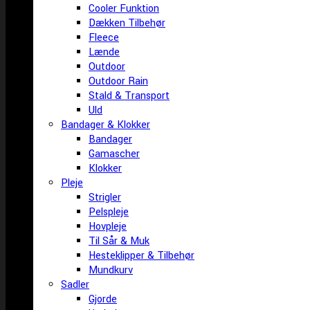
Cooler Funktion
Dækken Tilbehør
Fleece
Lænde
Outdoor
Outdoor Rain
Stald & Transport
Uld
Bandager & Klokker
Bandager
Gamascher
Klokker
Pleje
Strigler
Pelspleje
Hovpleje
Til Sår & Muk
Hesteklipper & Tilbehør
Mundkurv
Sadler
Gjorde