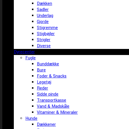
Dækken
Sadler
Underlag
Gjorde
Stigremme
Stigbøjler
Strigler
Diverse
Dyrecenter
Fugle
Bunddække
Bure
Foder & Snacks
Legetøj
Reder
Sidde pinde
Transportkasse
Vand & Madskåle
Vitaminer & Mineraler
Hunde
Dækkener