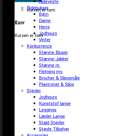
Rideveste
Ridebukser
Kurven er tom
Børn
Dame
Kurv
Herre
Jodhpurs
Kurven er tom
Vinter
Konkurrence
Stævne Bluser
Stævne Jakker
Stævne nr.
Fletning mv.
Brocher & Slipsenåle
Plastroner & Slips
Støvler
Jodhpurs
Kunststof lange
Leggings
Læder Lange
Stald Støvler
Støvle Tilbehør
Accesories