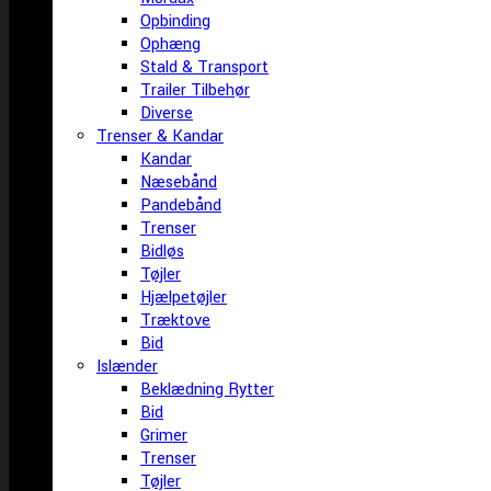
Opbinding
Ophæng
Stald & Transport
Trailer Tilbehør
Diverse
Trenser & Kandar
Kandar
Næsebånd
Pandebånd
Trenser
Bidløs
Tøjler
Hjælpetøjler
Træktove
Bid
Islænder
Beklædning Rytter
Bid
Grimer
Trenser
Tøjler