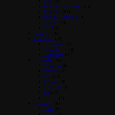
Mush
(4)
Semi Moist Soft Treats
(15)
TreatTime
(31)
Treattime Soft Snak
(3)
Vitakraft
(14)
Woolf
(2)
Hunde sko
(10)
Hundesenge
(42)
Hunde puder
(7)
Hunde Tæpper
(3)
Hundesenge
(31)
Hundeskåle
(76)
Automater
(5)
Keramik
(15)
Plast
(13)
Rejsesæt
(9)
Slowfeeder
(8)
Stål
(20)
Underlag
(5)
Hundetegn
(18)
Hjerte
(6)
kødben
(7)