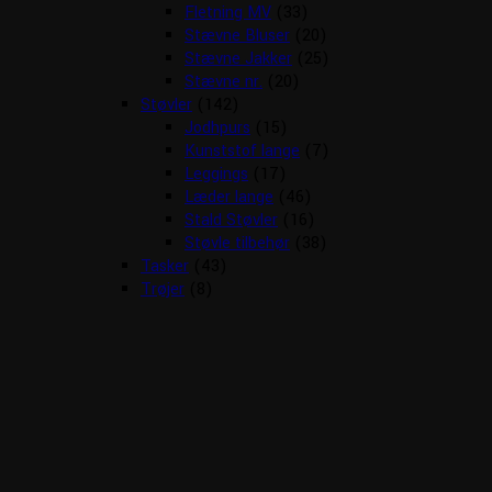
Fletning MV
(33)
Stævne Bluser
(20)
Stævne Jakker
(25)
Stævne nr.
(20)
Støvler
(142)
Jodhpurs
(15)
Kunststof lange
(7)
Leggings
(17)
Læder lange
(46)
Stald Støvler
(16)
Støvle tilbehør
(38)
Tasker
(43)
Trøjer
(8)