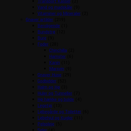
Transport Kasser
(2)
Vand og madskåle
(9)
Vitaminer og Mineraler
(2)
Gnaver artikler
(219)
Beroligende
(1)
Bundstrø
(12)
Bure
(9)
Foder
(28)
Chinchilla
(2)
Hamster
(6)
Kanin
(11)
Marsvin
(9)
Gnaver Huse
(29)
Godbidder
(52)
Halm og Hø
(3)
Huler og Tunneller
(7)
Hø hække og bolde
(4)
Legetøj
(13)
Løbegårde og Toiletter
(6)
Løbehjul og Kugler
(11)
Pelspleje
(5)
Seler
(4)