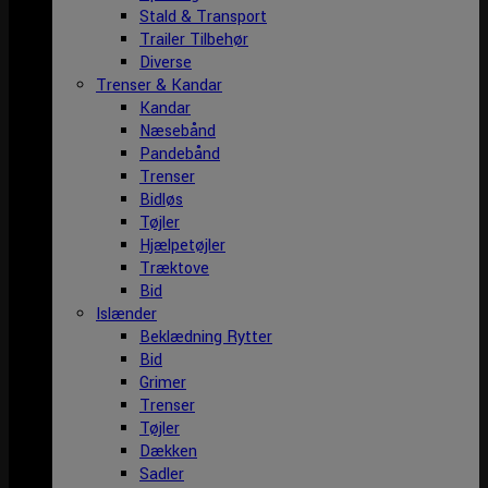
Stald & Transport
Trailer Tilbehør
Diverse
Trenser & Kandar
Kandar
Næsebånd
Pandebånd
Trenser
Bidløs
Tøjler
Hjælpetøjler
Træktove
Bid
Islænder
Beklædning Rytter
Bid
Grimer
Trenser
Tøjler
Dækken
Sadler