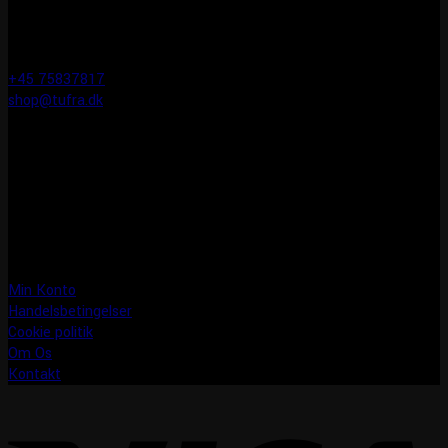
KONTAKT INFO
Tufra Dyrecenter & Ridesport
Egtvedvej 1F 6000 Kolding
+45 75837817
shop@tufra.dk
Åbningstider
Man-fre: 10:00-17:30
Lørdag: 10:00-14:00
Søndag: LUKKET
Information
Min Konto
Handelsbetingelser
Cookie politik
Om Os
Kontakt