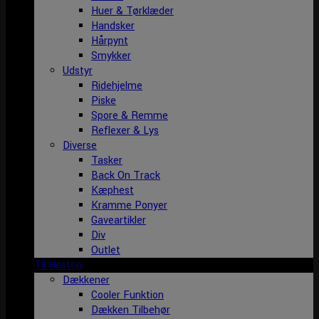
Huer & Tørklæder
Handsker
Hårpynt
Smykker
Udstyr
Ridehjelme
Piske
Spore & Remme
Reflexer & Lys
Diverse
Tasker
Back On Track
Kæphest
Kramme Ponyer
Gaveartikler
Div
Outlet
Til Hesten
Dækkener
Cooler Funktion
Dækken Tilbehør