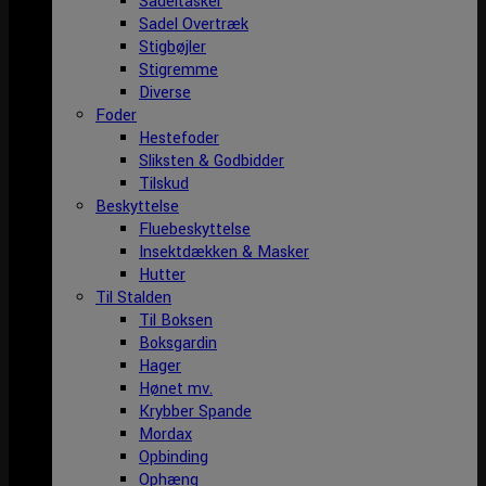
Sadeltasker
Sadel Overtræk
Stigbøjler
Stigremme
Diverse
Foder
Hestefoder
Sliksten & Godbidder
Tilskud
Beskyttelse
Fluebeskyttelse
Insektdækken & Masker
Hutter
Til Stalden
Til Boksen
Boksgardin
Hager
Hønet mv.
Krybber Spande
Mordax
Opbinding
Ophæng