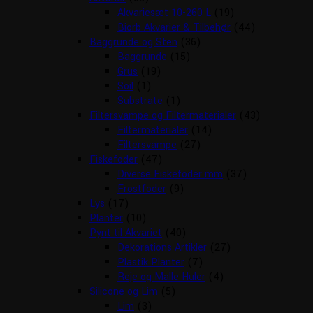
Akvariesæt 10-260 L
(19)
Biorb Akvarier & Tilbehør
(44)
Baggrunde og Sten
(36)
Baggrunde
(15)
Grus
(19)
Soil
(1)
Substrate
(1)
Filtersvampe og Filtermaterialer
(43)
Filtermaterialer
(14)
Filtersvampe
(27)
Fiskefoder
(47)
Diverse Fiskefoder mm
(37)
Frostfoder
(9)
Lys
(17)
Planter
(10)
Pynt til Akvariet
(40)
Dekorations Artikler
(27)
Plastik Planter
(7)
Reje og Malle Huler
(4)
Silicone og Lim
(5)
Lim
(3)