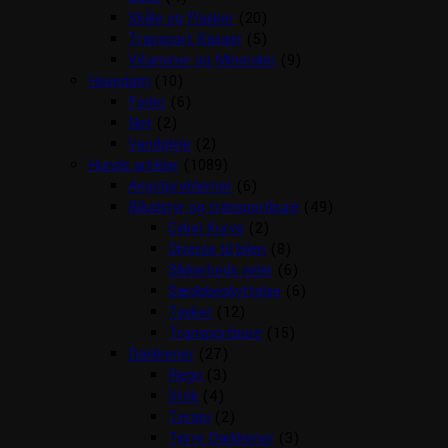
Skåle og Flasker
(20)
Transport Kasser
(5)
Vitaminer og Mineraler
(9)
Havedam
(10)
Foder
(6)
Net
(2)
Vandpleje
(2)
Hunde artikler
(1089)
Angstproblemer
(6)
Biludstyr og transportbure
(49)
Cykel Kurve
(2)
Diverse til bilen
(8)
Sikkerheds seler
(6)
Sædebeskyttelse
(6)
Tasker
(12)
Transportbure
(15)
Dækkener
(27)
Regn
(3)
Strik
(4)
Terapi
(2)
Tørre Dækkener
(3)