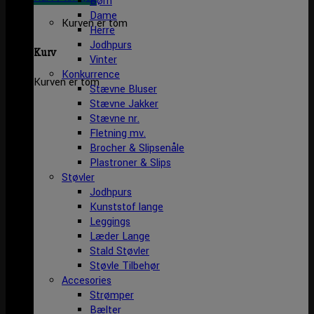
Børn
Dame
Kurven er tom
Herre
Jodhpurs
Kurv
Vinter
Konkurrence
Kurven er tom
Stævne Bluser
Stævne Jakker
Stævne nr.
Fletning mv.
Brocher & Slipsenåle
Plastroner & Slips
Støvler
Jodhpurs
Kunststof lange
Leggings
Læder Lange
Stald Støvler
Støvle Tilbehør
Accesories
Strømper
Bælter