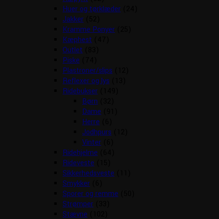
Huer og tørklæder
(24)
Jakker
(52)
Kramme Ponyer
(25)
Kæphest
(47)
Outlet
(83)
Piske
(74)
Plastroner/slips
(12)
Reflexer og lys
(13)
Ridebukser
(149)
Børn
(32)
Dame
(91)
Herre
(6)
Jodhpurs
(12)
Vinter
(6)
Ridehjelme
(64)
Rideveste
(15)
Sikkerhedsveste
(11)
Smykker
(6)
Sporer og remme
(50)
Strømper
(33)
Stævne
(102)