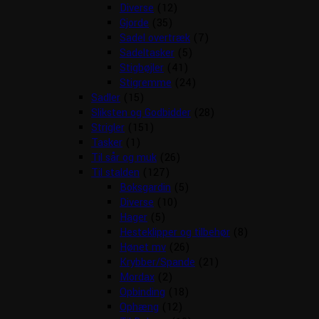
Diverse
(12)
Gjorde
(35)
Sadel overtræk
(7)
Sadeltasker
(5)
Stigbøjler
(41)
Stigremme
(24)
Sadler
(15)
Sliksten og Godbidder
(28)
Strigler
(151)
Tasker
(1)
Til sår og muk
(26)
Til stalden
(127)
Boksgardin
(5)
Diverse
(10)
Hager
(5)
Hesteklipper og tilbehør
(8)
Hønet mv
(26)
Krybber/Spande
(21)
Mordax
(2)
Opbinding
(18)
Ophæng
(12)