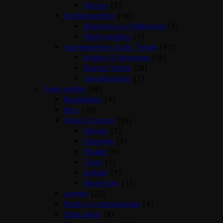
Silicone
(2)
Vandbehandling
(16)
Klargøring og Vedligehold
(9)
Plantegødning
(7)
Varmelegemer og div. Teknik
(47)
Artikler til Rengøring
(10)
Diverse Teknik
(28)
Varmelegemer
(7)
Fugle artikler
(90)
Bunddække
(4)
Bure
(10)
Foder & Snacks
(29)
Kanarie
(3)
Papegøje
(6)
Parakit
(9)
Trope
(1)
Undulat
(9)
Æggefoder
(1)
Legetøj
(22)
Reder og redemateriale
(4)
Sidde pinde
(8)