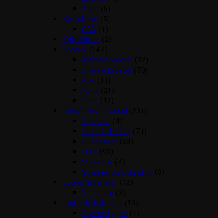
Rund
(5)
Kosttilskud
(5)
CBD
(1)
Kølemåtter
(2)
Legetøj
(147)
Aktivitet legetøj
(32)
Diverse Legetøj
(70)
Kiwi
(11)
Kong
(21)
Petit
(12)
Liner/seler/halsbånd
(231)
Bandana
(4)
Hundehalsbånd
(71)
Hundeseler
(53)
Liner
(93)
Showliner
(4)
Sporliner og Opbinding
(3)
Loppe/flåt midler
(12)
Vetocanis
(3)
Lygter/lyshalsbånd
(13)
Diverse Lygter
(1)