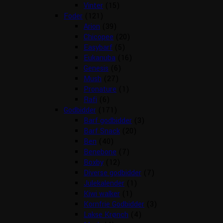
Vinter
(15)
Foder
(121)
Arion
(39)
Chicopee
(20)
Easybarf
(5)
Eukanuba
(16)
Genesis
(6)
Mush
(27)
Pronature
(1)
Rafi
(6)
Godbidder
(171)
Barf godbidder
(3)
Barf Snack
(20)
Ben
(40)
Benebone
(7)
Boxby
(12)
Diverse godbidder
(7)
Julekalender
(1)
Kiwi walker
(1)
Kornfrie Godbidder
(3)
Lakse Krønch
(4)