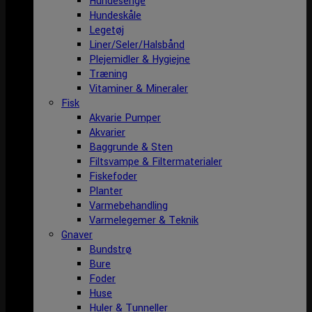
Hundesenge
Hundeskåle
Legetøj
Liner/Seler/Halsbånd
Plejemidler & Hygiejne
Træning
Vitaminer & Mineraler
Fisk
Akvarie Pumper
Akvarier
Baggrunde & Sten
Filtsvampe & Filtermaterialer
Fiskefoder
Planter
Varmebehandling
Varmelegemer & Teknik
Gnaver
Bundstrø
Bure
Foder
Huse
Huler & Tunneller