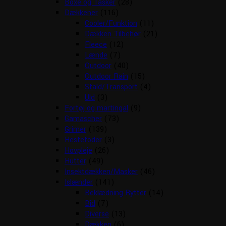
Boxe og Tasker
(28)
Dækkener
(116)
Cooler/Funktion
(11)
Dækken Tilbehør
(21)
Fleece
(12)
Lænde
(7)
Outdoor
(40)
Outdoor Rain
(15)
Stald/Transport
(4)
Uld
(3)
Fortøj og martingal
(9)
Gamascher
(73)
Grimer
(139)
Hestefoder
(3)
Hovpleje
(26)
Hutter
(49)
Insektdækken/Masker
(46)
Islænder
(141)
Beklædning Rytter
(14)
Bid
(7)
Diverse
(13)
Dækken
(6)