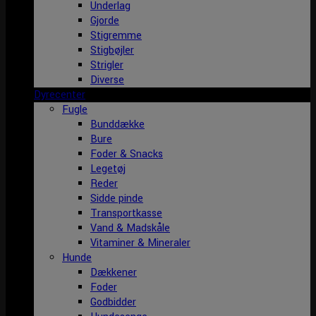
Underlag
Gjorde
Stigremme
Stigbøjler
Strigler
Diverse
Dyrecenter
Fugle
Bunddække
Bure
Foder & Snacks
Legetøj
Reder
Sidde pinde
Transportkasse
Vand & Madskåle
Vitaminer & Mineraler
Hunde
Dækkener
Foder
Godbidder