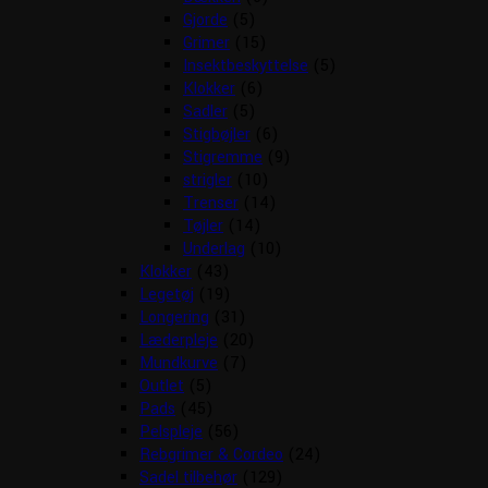
Gjorde
(5)
Grimer
(15)
Insektbeskyttelse
(5)
Klokker
(6)
Sadler
(5)
Stigbøjler
(6)
Stigremme
(9)
strigler
(10)
Trenser
(14)
Tøjler
(14)
Underlag
(10)
Klokker
(43)
Legetøj
(19)
Longering
(31)
Læderpleje
(20)
Mundkurve
(7)
Outlet
(5)
Pads
(45)
Pelspleje
(56)
Rebgrimer & Cordeo
(24)
Sadel tilbehør
(129)