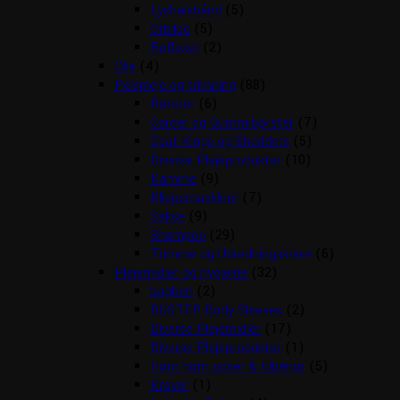
Lyshalsbånd
(5)
Orbiloc
(5)
Reflexer
(2)
Olie
(4)
Pelspleje og trimning
(88)
Børster
(6)
Carder og Gummibørster
(7)
Coat Kings og Shedders
(5)
Diverse Plejeprodukter
(10)
Kamme
(9)
Klippemaskiner
(7)
Sakse
(9)
Shampoo
(29)
Trimme og Udredningsknive
(6)
Plejemidler og hygiejne
(32)
bagben
(2)
BUSTER Body Sleeves
(2)
Diverse Plejemidler
(17)
Diverse Plejeprodukter
(1)
Høm høm poser & tilbehør
(5)
Kraver
(1)