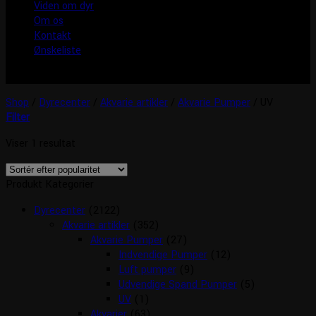
Viden om dyr
Om os
Kontakt
Ønskeliste
Shop
/
Dyrecenter
/
Akvarie artikler
/
Akvarie Pumper
/
UV
Filter
Viser 1 resultat
Produkt Kategorier
Dyrecenter
(2122)
Akvarie artikler
(352)
Akvarie Pumper
(27)
Indvendige Pumper
(12)
Luft pumper
(9)
Udvendige Spand Pumper
(5)
UV
(1)
Akvarier
(63)