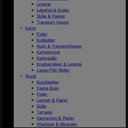
Legetøj
Løbehjul & Kugler
Skåle & Flasker
Transport Kasser
Katte
Foder
Godbidder
Huler & Transportkasser
Kattelemme
Katteskåle
Kradsemiljøer & Legetøj
Loppe/Flåt Midler
Reptil
Bunddække
Fauna Boxe
Foder
Lamper & Pærer
Skåle
Terrarier
Varmesten & Plader
Vitaminer & Mineraler