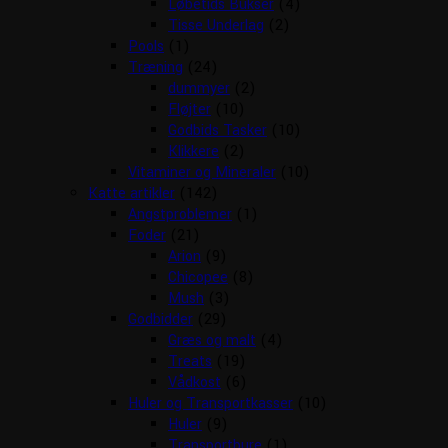
Løbetids Bukser
(4)
Tisse Underlag
(2)
Pools
(1)
Træning
(24)
dummyer
(2)
Fløjter
(10)
Godbids Tasker
(10)
Klikkere
(2)
Vitaminer og Mineraler
(10)
Katte artikler
(142)
Angstproblemer
(1)
Foder
(21)
Arion
(9)
Chicopee
(8)
Mush
(3)
Godbidder
(29)
Græs og malt
(4)
Treats
(19)
Vådkost
(6)
Huler og Transportkasser
(10)
Huler
(9)
Transportbure
(1)