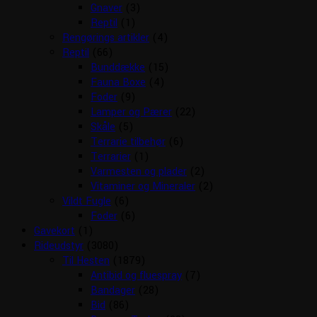
Gnaver
(3)
Reptil
(1)
Rengørings artikler
(4)
Reptil
(66)
Bunddække
(15)
Fauna Boxe
(4)
Foder
(9)
Lamper og Pærer
(22)
Skåle
(5)
Terrarie tilbehør
(6)
Terrarier
(1)
Varmesten og plader
(2)
Vitaminer og Mineraler
(2)
Vildt Fugle
(6)
Foder
(6)
Gavekort
(1)
Rideudstyr
(3080)
Til Hesten
(1879)
Antibid og fluespray
(7)
Bandager
(28)
Bid
(86)