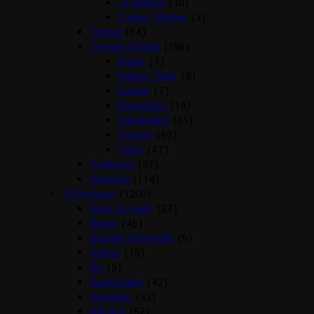
Til Boksen
(10)
Trailer Tilbehør
(3)
Tilskud
(54)
Trenser/kandar
(196)
Bidløs
(7)
Hjælpe Tøjler
(8)
Kandar
(7)
Næsebånd
(14)
Pandebånd
(51)
Trenser
(60)
Tøjler
(47)
Træktove
(37)
Underlag
(114)
Til Rytteren
(1200)
Back on track
(27)
Bluser
(45)
Brocher/slipsenåle
(5)
Bælter
(19)
Div
(5)
Gaveartikler
(42)
Handsker
(52)
Hårpynt
(52)