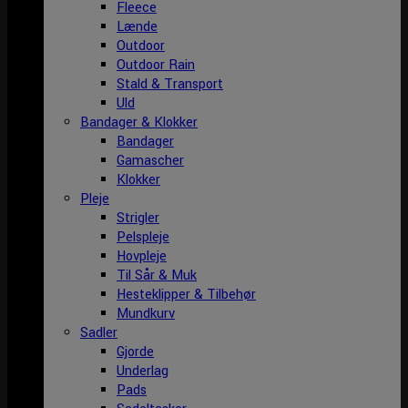
Fleece
Lænde
Outdoor
Outdoor Rain
Stald & Transport
Uld
Bandager & Klokker
Bandager
Gamascher
Klokker
Pleje
Strigler
Pelspleje
Hovpleje
Til Sår & Muk
Hesteklipper & Tilbehør
Mundkurv
Sadler
Gjorde
Underlag
Pads