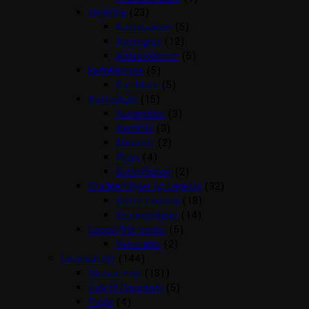
Hygiejne
(23)
Kattebakker
(5)
Kattegrus
(12)
Kattetoiletter
(5)
kattelemme
(5)
Cat Mate
(5)
Katteskåle
(15)
Automater
(3)
Keramik
(3)
Melamin
(2)
Plast
(4)
Sutteflasker
(2)
Kradsemiljøer og Legetøj
(32)
Katte Legetøj
(18)
Kradsemiljøer
(14)
Loppe/flåt midler
(5)
Vetocanis
(2)
Levende dyr
(144)
Akvarie Fisk
(131)
Fisk til Havedam
(5)
Fugle
(4)