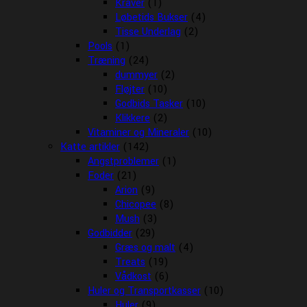
Kraver
(1)
Løbetids Bukser
(4)
Tisse Underlag
(2)
Pools
(1)
Træning
(24)
dummyer
(2)
Fløjter
(10)
Godbids Tasker
(10)
Klikkere
(2)
Vitaminer og Mineraler
(10)
Katte artikler
(142)
Angstproblemer
(1)
Foder
(21)
Arion
(9)
Chicopee
(8)
Mush
(3)
Godbidder
(29)
Græs og malt
(4)
Treats
(19)
Vådkost
(6)
Huler og Transportkasser
(10)
Huler
(9)