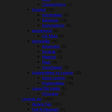
Transportbure
(1)
Hygiejne
(23)
Kattebakker
(5)
Kattegrus
(12)
Kattetoiletter
(5)
kattelemme
(5)
Cat Mate
(5)
Katteskåle
(15)
Automater
(3)
Keramik
(3)
Melamin
(2)
Plast
(4)
Sutteflasker
(2)
Kradsemiljøer og Legetøj
(32)
Katte Legetøj
(18)
Kradsemiljøer
(14)
Loppe/flåt midler
(5)
Vetocanis
(2)
Levende dyr
(144)
Akvarie Fisk
(131)
Fisk til Havedam
(5)