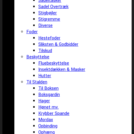
Sadeltasker
Sadel Overtræk
Stigbøjler
Stigremme
Diverse
Foder
Hestefoder
Sliksten & Godbidder
Tilskud
Beskyttelse
Fluebeskyttelse
Insektdækken & Masker
Hutter
Til Stalden
Til Boksen
Boksgardin
Hager
Hønet mv.
Krybber Spande
Mordax
Opbinding
Ophæng