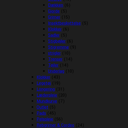
Dækken
(6)
Gjorde
(5)
Grimer
(15)
Insektbeskyttelse
(5)
Klokker
(6)
Sadler
(5)
Stigbøjler
(6)
Stigremme
(9)
strigler
(10)
Trenser
(14)
Tøjler
(14)
Underlag
(10)
Klokker
(43)
Legetøj
(19)
Longering
(31)
Læderpleje
(20)
Mundkurve
(7)
Outlet
(5)
Pads
(45)
Pelspleje
(56)
Rebgrimer & Cordeo
(24)