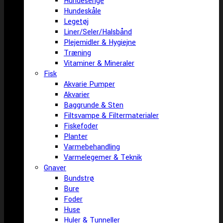
Hundesenge
Hundeskåle
Legetøj
Liner/Seler/Halsbånd
Plejemidler & Hygiejne
Træning
Vitaminer & Mineraler
Fisk
Akvarie Pumper
Akvarier
Baggrunde & Sten
Filtsvampe & Filtermaterialer
Fiskefoder
Planter
Varmebehandling
Varmelegemer & Teknik
Gnaver
Bundstrø
Bure
Foder
Huse
Huler & Tunneller