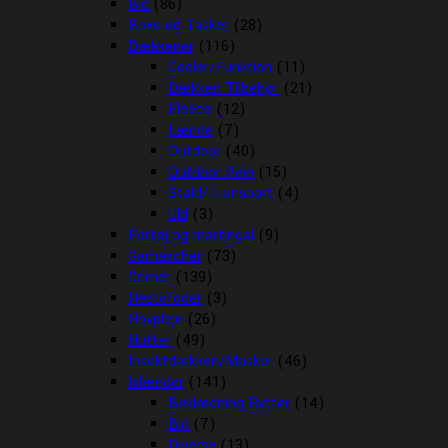
Bid
(86)
Boxe og Tasker
(28)
Dækkener
(116)
Cooler/Funktion
(11)
Dækken Tilbehør
(21)
Fleece
(12)
Lænde
(7)
Outdoor
(40)
Outdoor Rain
(15)
Stald/Transport
(4)
Uld
(3)
Fortøj og martingal
(9)
Gamascher
(73)
Grimer
(139)
Hestefoder
(3)
Hovpleje
(26)
Hutter
(49)
Insektdækken/Masker
(46)
Islænder
(141)
Beklædning Rytter
(14)
Bid
(7)
Diverse
(13)