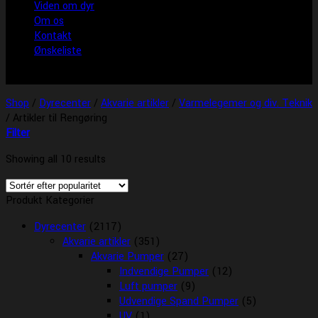
Viden om dyr
Om os
Kontakt
Ønskeliste
Shop
/
Dyrecenter
/
Akvarie artikler
/
Varmelegemer og div. Teknik
/
Artikler til Rengøring
Filter
Showing all 10 results
Produkt Kategorier
Dyrecenter
(2117)
Akvarie artikler
(351)
Akvarie Pumper
(27)
Indvendige Pumper
(12)
Luft pumper
(9)
Udvendige Spand Pumper
(5)
UV
(1)