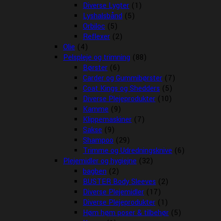
Diverse Lygter
(1)
Lyshalsbånd
(5)
Orbiloc
(5)
Reflexer
(2)
Olie
(4)
Pelspleje og trimning
(88)
Børster
(6)
Carder og Gummibørster
(7)
Coat Kings og Shedders
(5)
Diverse Plejeprodukter
(10)
Kamme
(9)
Klippemaskiner
(7)
Sakse
(9)
Shampoo
(29)
Trimme og Udredningsknive
(6)
Plejemidler og hygiejne
(32)
bagben
(2)
BUSTER Body Sleeves
(2)
Diverse Plejemidler
(17)
Diverse Plejeprodukter
(1)
Høm høm poser & tilbehør
(5)