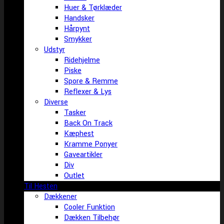
Huer & Tørklæder
Handsker
Hårpynt
Smykker
Udstyr
Ridehjelme
Piske
Spore & Remme
Reflexer & Lys
Diverse
Tasker
Back On Track
Kæphest
Kramme Ponyer
Gaveartikler
Div
Outlet
Til Hesten
Dækkener
Cooler Funktion
Dækken Tilbehør