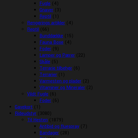
Fugle
(4)
Gnaver
(3)
Reptil
(1)
Rengørings artikler
(4)
Reptil
(66)
Bunddække
(15)
Fauna Boxe
(4)
Foder
(9)
Lamper og Pærer
(22)
Skåle
(5)
Terrarie tilbehør
(6)
Terrarier
(1)
Varmesten og plader
(2)
Vitaminer og Mineraler
(2)
Vildt Fugle
(6)
Foder
(6)
Gavekort
(1)
Rideudstyr
(3080)
Til Hesten
(1879)
Antibid og fluespray
(7)
Bandager
(28)