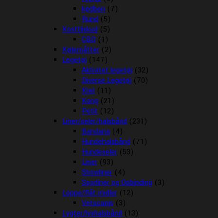
kødben
(7)
Rund
(5)
Kosttilskud
(5)
CBD
(1)
Kølemåtter
(2)
Legetøj
(147)
Aktivitet legetøj
(32)
Diverse Legetøj
(70)
Kiwi
(11)
Kong
(21)
Petit
(12)
Liner/seler/halsbånd
(231)
Bandana
(4)
Hundehalsbånd
(71)
Hundeseler
(53)
Liner
(93)
Showliner
(4)
Sporliner og Opbinding
(3)
Loppe/flåt midler
(12)
Vetocanis
(3)
Lygter/lyshalsbånd
(13)