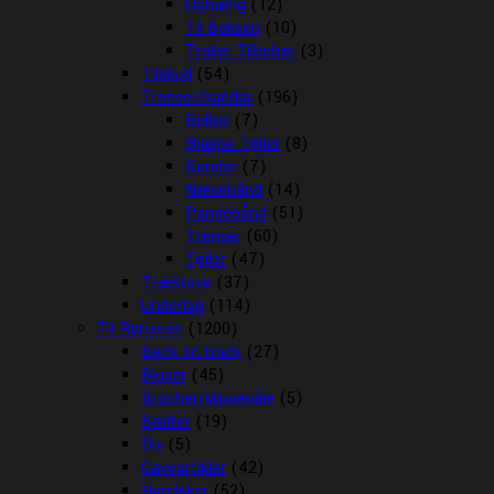
Ophæng
(12)
Til Boksen
(10)
Trailer Tilbehør
(3)
Tilskud
(54)
Trenser/kandar
(196)
Bidløs
(7)
Hjælpe Tøjler
(8)
Kandar
(7)
Næsebånd
(14)
Pandebånd
(51)
Trenser
(60)
Tøjler
(47)
Træktove
(37)
Underlag
(114)
Til Rytteren
(1200)
Back on track
(27)
Bluser
(45)
Brocher/slipsenåle
(5)
Bælter
(19)
Div
(5)
Gaveartikler
(42)
Handsker
(52)