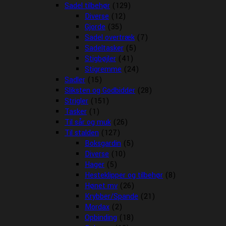
Sadel tilbehør
(129)
Diverse
(12)
Gjorde
(35)
Sadel overtræk
(7)
Sadeltasker
(5)
Stigbøjler
(41)
Stigremme
(24)
Sadler
(15)
Sliksten og Godbidder
(28)
Strigler
(151)
Tasker
(1)
Til sår og muk
(26)
Til stalden
(127)
Boksgardin
(5)
Diverse
(10)
Hager
(5)
Hesteklipper og tilbehør
(8)
Hønet mv
(26)
Krybber/Spande
(21)
Mordax
(2)
Opbinding
(18)