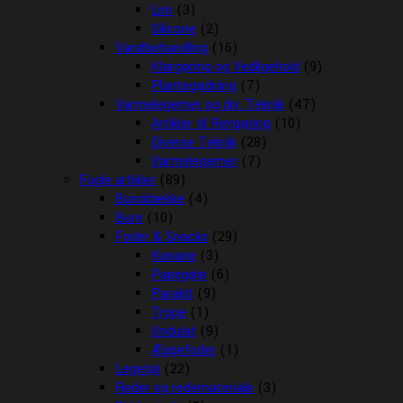
Lim
(3)
Silicone
(2)
Vandbehandling
(16)
Klargøring og Vedligehold
(9)
Plantegødning
(7)
Varmelegemer og div. Teknik
(47)
Artikler til Rengøring
(10)
Diverse Teknik
(28)
Varmelegemer
(7)
Fugle artikler
(89)
Bunddække
(4)
Bure
(10)
Foder & Snacks
(29)
Kanarie
(3)
Papegøje
(6)
Parakit
(9)
Trope
(1)
Undulat
(9)
Æggefoder
(1)
Legetøj
(22)
Reder og redemateriale
(3)