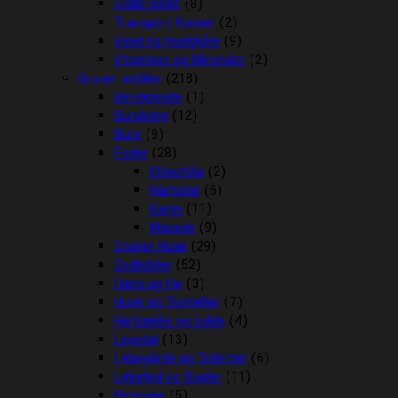
Sidde pinde
(8)
Transport Kasser
(2)
Vand og madskåle
(9)
Vitaminer og Mineraler
(2)
Gnaver artikler
(218)
Beroligende
(1)
Bundstrø
(12)
Bure
(9)
Foder
(28)
Chinchilla
(2)
Hamster
(6)
Kanin
(11)
Marsvin
(9)
Gnaver Huse
(29)
Godbidder
(52)
Halm og Hø
(3)
Huler og Tunneller
(7)
Hø hække og bolde
(4)
Legetøj
(13)
Løbegårde og Toiletter
(6)
Løbehjul og Kugler
(11)
Pelspleje
(5)