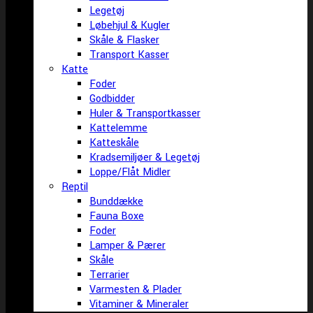
Legetøj
Løbehjul & Kugler
Skåle & Flasker
Transport Kasser
Katte
Foder
Godbidder
Huler & Transportkasser
Kattelemme
Katteskåle
Kradsemiljøer & Legetøj
Loppe/Flåt Midler
Reptil
Bunddække
Fauna Boxe
Foder
Lamper & Pærer
Skåle
Terrarier
Varmesten & Plader
Vitaminer & Mineraler