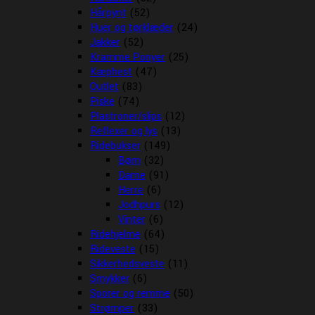
Hårpynt
(52)
Huer og tørklæder
(24)
Jakker
(52)
Kramme Ponyer
(25)
Kæphest
(47)
Outlet
(83)
Piske
(74)
Plastroner/slips
(12)
Reflexer og lys
(13)
Ridebukser
(149)
Børn
(32)
Dame
(91)
Herre
(6)
Jodhpurs
(12)
Vinter
(6)
Ridehjelme
(64)
Rideveste
(15)
Sikkerhedsveste
(11)
Smykker
(6)
Sporer og remme
(50)
Strømper
(33)