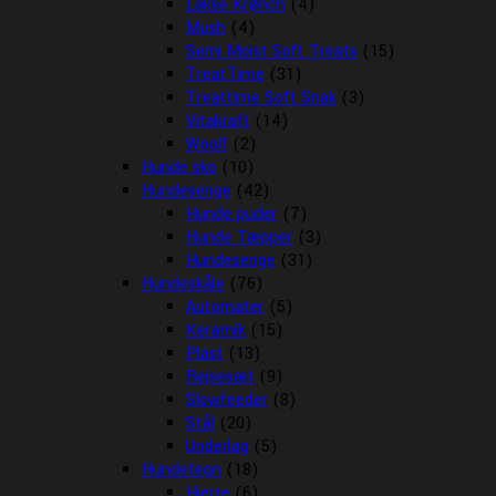
Lakse Krønch
(4)
Mush
(4)
Semi Moist Soft Treats
(15)
TreatTime
(31)
Treattime Soft Snak
(3)
Vitakraft
(14)
Woolf
(2)
Hunde sko
(10)
Hundesenge
(42)
Hunde puder
(7)
Hunde Tæpper
(3)
Hundesenge
(31)
Hundeskåle
(76)
Automater
(5)
Keramik
(15)
Plast
(13)
Rejsesæt
(9)
Slowfeeder
(8)
Stål
(20)
Underlag
(5)
Hundetegn
(18)
Hjerte
(6)