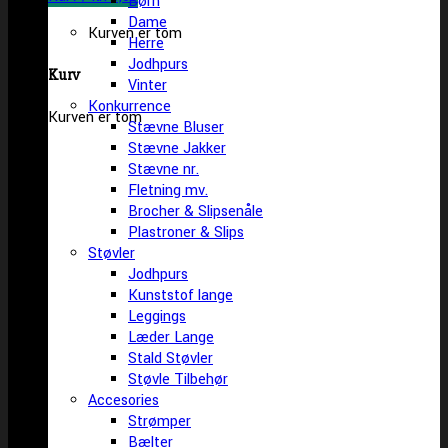
Børn
Dame
Kurven er tom
Herre
Jodhpurs
Kurv
Vinter
Konkurrence
Kurven er tom
Stævne Bluser
Stævne Jakker
Stævne nr.
Fletning mv.
Brocher & Slipsenåle
Plastroner & Slips
Støvler
Jodhpurs
Kunststof lange
Leggings
Læder Lange
Stald Støvler
Støvle Tilbehør
Accesories
Strømper
Bælter