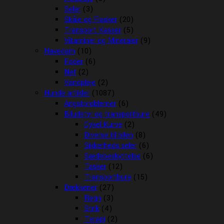
Seler
(3)
Skåle og Flasker
(20)
Transport Kasser
(5)
Vitaminer og Mineraler
(9)
Havedam
(10)
Foder
(6)
Net
(2)
Vandpleje
(2)
Hunde artikler
(1087)
Angstproblemer
(6)
Biludstyr og transportbure
(49)
Cykel Kurve
(2)
Diverse til bilen
(8)
Sikkerheds seler
(6)
Sædebeskyttelse
(6)
Tasker
(12)
Transportbure
(15)
Dækkener
(27)
Regn
(3)
Strik
(4)
Terapi
(2)