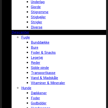
Underlag
Gjorde
Stigremme
Stigbøjler
Strigler
Diverse
Dyrecenter
Fugle
Bunddække
Bure
Foder & Snacks
Legetøj
Reder
Sidde pinde
Transportkasse
Vand & Madskåle
Vitaminer & Mineraler
Hunde
Dækkener
Foder
Godbidder