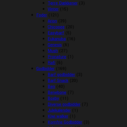
Tørre Dækkener
(3)
Vinter
(15)
Foder
(121)
Arion
(39)
Chicopee
(20)
Easybarf
(5)
Eukanuba
(16)
Genesis
(6)
Mush
(27)
Pronature
(1)
Rafi
(6)
Godbidder
(169)
Barf godbidder
(3)
Barf Snack
(20)
Ben
(40)
Benebone
(7)
Boxby
(11)
Diverse godbidder
(7)
Julekalender
(1)
Kiwi walker
(1)
Kornfrie Godbidder
(3)