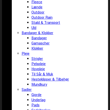
Fleece
Lænde
Outdoor
Outdoor Rain
Stald & Transport
Uld
Bandager & Klokker
Bandager
Gamascher
Klokker
Pleje
Strigler
Pelspleje
Hovpleje
Til Sår & Muk
Hesteklipper & Tilbehør
Mundkurv
Sadler
Gjorde
Underlag
Pads