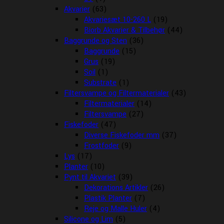
Akvarier
(63)
Akvariesæt 10-260 L
(19)
Biorb Akvarier & Tilbehør
(44)
Baggrunde og Sten
(36)
Baggrunde
(15)
Grus
(19)
Soil
(1)
Substrate
(1)
Filtersvampe og Filtermaterialer
(43)
Filtermaterialer
(14)
Filtersvampe
(27)
Fiskefoder
(47)
Diverse Fiskefoder mm
(37)
Frostfoder
(9)
Lys
(17)
Planter
(10)
Pynt til Akvariet
(39)
Dekorations Artikler
(26)
Plastik Planter
(7)
Reje og Malle Huler
(4)
Silicone og Lim
(5)