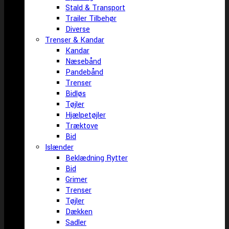
Stald & Transport
Trailer Tilbehør
Diverse
Trenser & Kandar
Kandar
Næsebånd
Pandebånd
Trenser
Bidløs
Tøjler
Hjælpetøjler
Træktove
Bid
Islænder
Beklædning Rytter
Bid
Grimer
Trenser
Tøjler
Dækken
Sadler