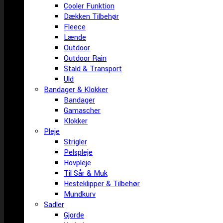
Cooler Funktion
Dækken Tilbehør
Fleece
Lænde
Outdoor
Outdoor Rain
Stald & Transport
Uld
Bandager & Klokker
Bandager
Gamascher
Klokker
Pleje
Strigler
Pelspleje
Hovpleje
Til Sår & Muk
Hesteklipper & Tilbehør
Mundkurv
Sadler
Gjorde