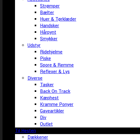
Strømper
Bælter
Huer & Tørklæder
Handsker
Hårpynt
Smykker
Udstyr
Ridehjelme
Piske
Spore & Remme
Reflexer & Lys
Diverse
Tasker
Back On Track
Kæphest
Kramme Ponyer
Gaveartikler
Div
Outlet
Til Hesten
Dækkener