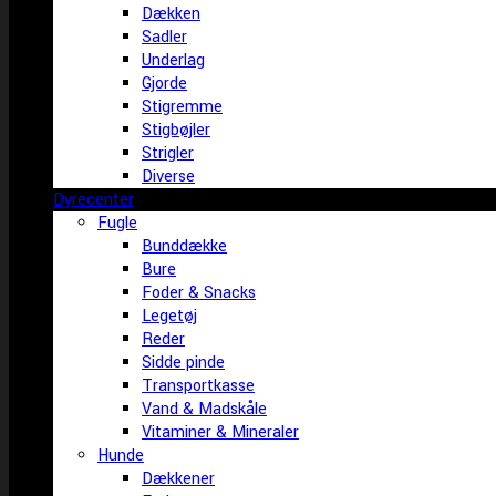
Dækken
Sadler
Underlag
Gjorde
Stigremme
Stigbøjler
Strigler
Diverse
Dyrecenter
Fugle
Bunddække
Bure
Foder & Snacks
Legetøj
Reder
Sidde pinde
Transportkasse
Vand & Madskåle
Vitaminer & Mineraler
Hunde
Dækkener