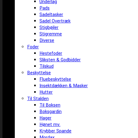
Underlag
Pads
Sadeltasker
Sadel Overtræk
Stigbøjler
Stigremme
Diverse
Foder
Hestefoder
Sliksten & Godbidder
Tilskud
Beskyttelse
Fluebeskyttelse
Insektdækken & Masker
Hutter
Til Stalden
Til Boksen
Boksgardin
Hager
Hønet mv.
Krybber Spande
Mordax