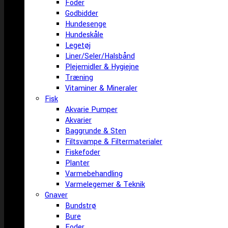
Foder
Godbidder
Hundesenge
Hundeskåle
Legetøj
Liner/Seler/Halsbånd
Plejemidler & Hygiejne
Træning
Vitaminer & Mineraler
Fisk
Akvarie Pumper
Akvarier
Baggrunde & Sten
Filtsvampe & Filtermaterialer
Fiskefoder
Planter
Varmebehandling
Varmelegemer & Teknik
Gnaver
Bundstrø
Bure
Foder