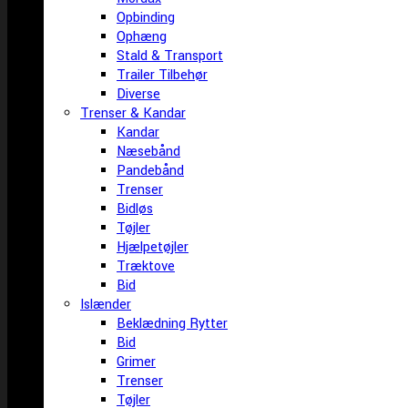
Opbinding
Ophæng
Stald & Transport
Trailer Tilbehør
Diverse
Trenser & Kandar
Kandar
Næsebånd
Pandebånd
Trenser
Bidløs
Tøjler
Hjælpetøjler
Træktove
Bid
Islænder
Beklædning Rytter
Bid
Grimer
Trenser
Tøjler