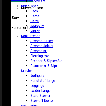
Rideveste
Ridebukser
Kurven er tom
Børn
Dame
Kurv
Herre
Jodhpurs
Kurven er tom
Vinter
Konkurrence
Stævne Bluser
Stævne Jakker
Stævne nr.
Fletning mv.
Brocher & Slipsenåle
Plastroner & Slips
Støvler
Jodhpurs
Kunststof lange
Leggings
Læder Lange
Stald Støvler
Støvle Tilbehør
Accesories