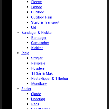
Fleece
Lænde
Outdoor
Outdoor Rain
Stald & Transport
Uld
Bandager & Klokker
Bandager
Gamascher
Klokker
Pleje
Strigler
Pelspleje
Hovpleje
Til Sår & Muk
Hesteklipper & Tilbehør
Mundkurv
Sadler
Gjorde
Underlag
Pads