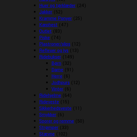
Huer og tørklæder
(24)
Jakker
(52)
Kramme Ponyer
(25)
Kæphest
(47)
Outlet
(83)
Piske
(74)
Plastroner/slips
(12)
Reflexer og lys
(13)
Ridebukser
(149)
Børn
(32)
Dame
(91)
Herre
(6)
Jodhpurs
(12)
Vinter
(6)
Ridehjelme
(64)
Rideveste
(15)
Sikkerhedsveste
(11)
Smykker
(6)
Sporer og remme
(50)
Strømper
(33)
Stævne
(102)