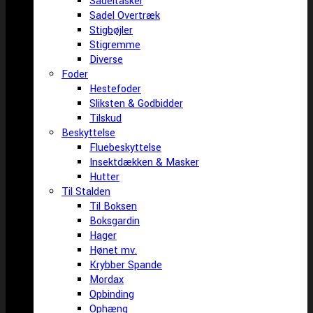
Sadeltasker
Sadel Overtræk
Stigbøjler
Stigremme
Diverse
Foder
Hestefoder
Sliksten & Godbidder
Tilskud
Beskyttelse
Fluebeskyttelse
Insektdækken & Masker
Hutter
Til Stalden
Til Boksen
Boksgardin
Hager
Hønet mv.
Krybber Spande
Mordax
Opbinding
Ophæng