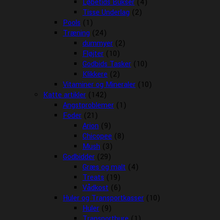
Løbetids Bukser
(4)
Tisse Underlag
(2)
Pools
(1)
Træning
(24)
dummyer
(2)
Fløjter
(10)
Godbids Tasker
(10)
Klikkere
(2)
Vitaminer og Mineraler
(10)
Katte artikler
(142)
Angstproblemer
(1)
Foder
(21)
Arion
(9)
Chicopee
(8)
Mush
(3)
Godbidder
(29)
Græs og malt
(4)
Treats
(19)
Vådkost
(6)
Huler og Transportkasser
(10)
Huler
(9)
Transportbure
(1)