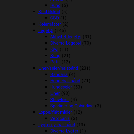
Rund
(5)
Kosttilskud
(5)
CBD
(1)
Kølemåtter
(2)
Legetøj
(146)
Aktivitet legetøj
(31)
Diverse Legetøj
(70)
Kiwi
(11)
Kong
(21)
Petit
(12)
Liner/seler/halsbånd
(231)
Bandana
(4)
Hundehalsbånd
(71)
Hundeseler
(53)
Liner
(93)
Showliner
(4)
Sporliner og Opbinding
(3)
Loppe/flåt midler
(12)
Vetocanis
(3)
Lygter/lyshalsbånd
(13)
Diverse Lygter
(1)