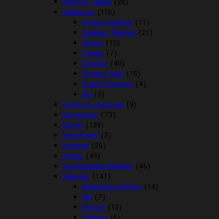
Boxe og Tasker
(28)
Dækkener
(116)
Cooler/Funktion
(11)
Dækken Tilbehør
(21)
Fleece
(12)
Lænde
(7)
Outdoor
(40)
Outdoor Rain
(15)
Stald/Transport
(4)
Uld
(3)
Fortøj og martingal
(9)
Gamascher
(73)
Grimer
(139)
Hestefoder
(3)
Hovpleje
(26)
Hutter
(49)
Insektdækken/Masker
(46)
Islænder
(141)
Beklædning Rytter
(14)
Bid
(7)
Diverse
(13)
Dækken
(6)