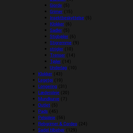
Gjorde
(5)
Grimer
(15)
Insektbeskyttelse
(5)
Klokker
(6)
Sadler
(5)
Stigbøjler
(6)
Stigremme
(9)
strigler
(10)
Trenser
(14)
Tøjler
(14)
Underlag
(10)
Klokker
(43)
Legetøj
(19)
Longering
(31)
Læderpleje
(20)
Mundkurve
(7)
Outlet
(5)
Pads
(45)
Pelspleje
(56)
Rebgrimer & Cordeo
(24)
Sadel tilbehør
(129)