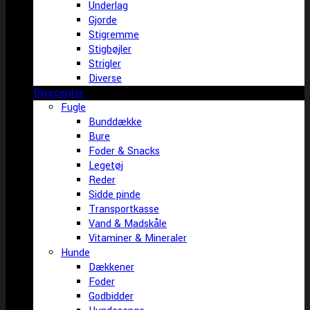
Underlag
Gjorde
Stigremme
Stigbøjler
Strigler
Diverse
Dyrecenter
Fugle
Bunddække
Bure
Foder & Snacks
Legetøj
Reder
Sidde pinde
Transportkasse
Vand & Madskåle
Vitaminer & Mineraler
Hunde
Dækkener
Foder
Godbidder