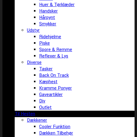
Huer & Tørklæder
Handsker
Hårpynt
Smykker
Udstyr
Ridehjelme
Piske
Spore & Remme
Reflexer & Lys
Diverse
Tasker
Back On Track
Kæphest
Kramme Ponyer
Gaveartikler
Div
Outlet
Til Hesten
Dækkener
Cooler Funktion
Dækken Tilbehør