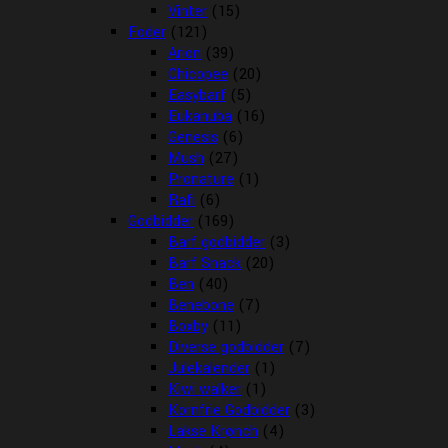
Vinter
(15)
Foder
(121)
Arion
(39)
Chicopee
(20)
Easybarf
(5)
Eukanuba
(16)
Genesis
(6)
Mush
(27)
Pronature
(1)
Rafi
(6)
Godbidder
(169)
Barf godbidder
(3)
Barf Snack
(20)
Ben
(40)
Benebone
(7)
Boxby
(11)
Diverse godbidder
(7)
Julekalender
(1)
Kiwi walker
(1)
Kornfrie Godbidder
(3)
Lakse Krønch
(4)