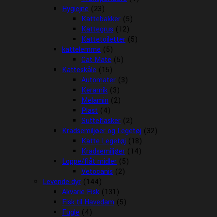
Hygiejne
(23)
Kattebakker
(5)
Kattegrus
(12)
Kattetoiletter
(5)
kattelemme
(5)
Cat Mate
(5)
Katteskåle
(15)
Automater
(3)
Keramik
(3)
Melamin
(2)
Plast
(4)
Sutteflasker
(2)
Kradsemiljøer og Legetøj
(32)
Katte Legetøj
(18)
Kradsemiljøer
(14)
Loppe/flåt midler
(5)
Vetocanis
(2)
Levende dyr
(144)
Akvarie Fisk
(131)
Fisk til Havedam
(5)
Fugle
(4)