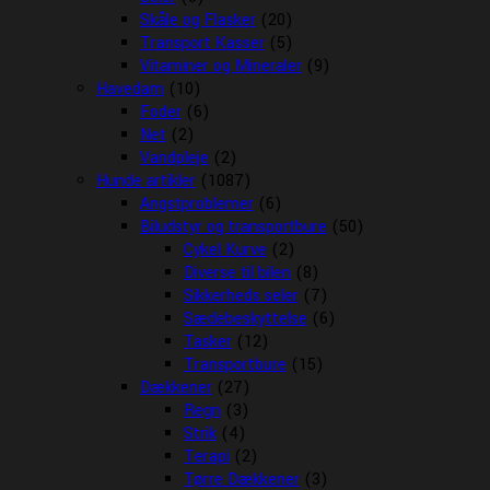
Skåle og Flasker
(20)
Transport Kasser
(5)
Vitaminer og Mineraler
(9)
Havedam
(10)
Foder
(6)
Net
(2)
Vandpleje
(2)
Hunde artikler
(1087)
Angstproblemer
(6)
Biludstyr og transportbure
(50)
Cykel Kurve
(2)
Diverse til bilen
(8)
Sikkerheds seler
(7)
Sædebeskyttelse
(6)
Tasker
(12)
Transportbure
(15)
Dækkener
(27)
Regn
(3)
Strik
(4)
Terapi
(2)
Tørre Dækkener
(3)