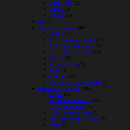
Lyshalsbånd
(5)
Orbiloc
(5)
Reflexer
(2)
Olie
(4)
Pelspleje og trimning
(88)
Børster
(6)
Carder og Gummibørster
(7)
Coat Kings og Shedders
(5)
Diverse Plejeprodukter
(10)
Kamme
(9)
Klippemaskiner
(7)
Sakse
(9)
Shampoo
(29)
Trimme og Udredningsknive
(6)
Plejemidler og hygiejne
(32)
bagben
(2)
BUSTER Body Sleeves
(2)
Diverse Plejemidler
(17)
Diverse Plejeprodukter
(1)
Høm høm poser & tilbehør
(5)
Kraver
(1)