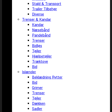
Stald & Transport
Trailer Tilbehør
Diverse
Trenser & Kandar
Kandar
Næsebånd
Pandebånd
Trenser
Bidløs
Tøjler
Hjælpetøjler
Træktove
Bid
Islænder
Beklædning Rytter
Bid
Grimer
Trenser
Tøjler
Dækken
Sadler