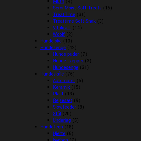
Mush
(4)
Semi Moist Soft Treats
(15)
TreatTime
(31)
Treattime Soft Snak
(3)
Vitakraft
(14)
Woolf
(2)
Hunde sko
(10)
Hundesenge
(42)
Hunde puder
(7)
Hunde Tæpper
(3)
Hundesenge
(31)
Hundeskåle
(76)
Automater
(5)
Keramik
(15)
Plast
(13)
Rejsesæt
(9)
Slowfeeder
(8)
Stål
(20)
Underlag
(5)
Hundetegn
(18)
Hjerte
(6)
kødben
(7)