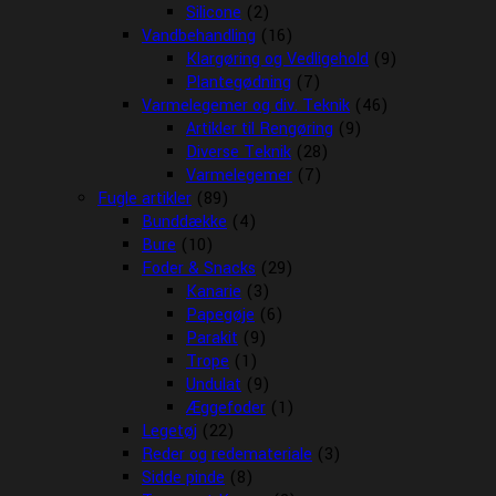
Silicone
(2)
Vandbehandling
(16)
Klargøring og Vedligehold
(9)
Plantegødning
(7)
Varmelegemer og div. Teknik
(46)
Artikler til Rengøring
(9)
Diverse Teknik
(28)
Varmelegemer
(7)
Fugle artikler
(89)
Bunddække
(4)
Bure
(10)
Foder & Snacks
(29)
Kanarie
(3)
Papegøje
(6)
Parakit
(9)
Trope
(1)
Undulat
(9)
Æggefoder
(1)
Legetøj
(22)
Reder og redemateriale
(3)
Sidde pinde
(8)