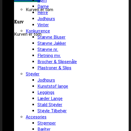
Børn
Dame
Kurven er tom
Herre
Jodhpurs
Kurv
Vinter
Konkurrence
Kurven er tom
Stævne Bluser
Stævne Jakker
Stævne nr.
Fletning mv.
Brocher & Slipsenåle
Plastroner & Slips
Støvler
Jodhpurs
Kunststof lange
Leggings
Læder Lange
Stald Støvler
Støvle Tilbehør
Accesories
Strømper
Bælter