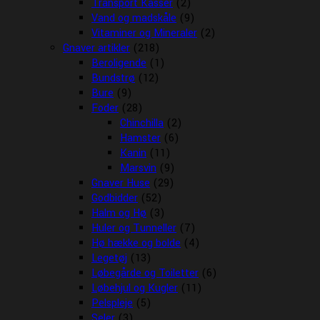
Transport Kasser
(2)
Vand og madskåle
(9)
Vitaminer og Mineraler
(2)
Gnaver artikler
(218)
Beroligende
(1)
Bundstrø
(12)
Bure
(9)
Foder
(28)
Chinchilla
(2)
Hamster
(6)
Kanin
(11)
Marsvin
(9)
Gnaver Huse
(29)
Godbidder
(52)
Halm og Hø
(3)
Huler og Tunneller
(7)
Hø hække og bolde
(4)
Legetøj
(13)
Løbegårde og Toiletter
(6)
Løbehjul og Kugler
(11)
Pelspleje
(5)
Seler
(3)