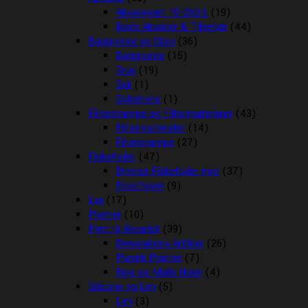
Akvariesæt 10-260 L
(19)
Biorb Akvarier & Tilbehør
(44)
Baggrunde og Sten
(36)
Baggrunde
(15)
Grus
(19)
Soil
(1)
Substrate
(1)
Filtersvampe og Filtermaterialer
(43)
Filtermaterialer
(14)
Filtersvampe
(27)
Fiskefoder
(47)
Diverse Fiskefoder mm
(37)
Frostfoder
(9)
Lys
(17)
Planter
(10)
Pynt til Akvariet
(39)
Dekorations Artikler
(26)
Plastik Planter
(7)
Reje og Malle Huler
(4)
Silicone og Lim
(5)
Lim
(3)