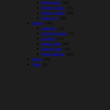
Fletning MV
(33)
Stævne Bluser
(20)
Stævne Jakker
(25)
Stævne nr.
(20)
Støvler
(142)
Jodhpurs
(15)
Kunststof lange
(7)
Leggings
(17)
Læder lange
(46)
Stald Støvler
(16)
Støvle tilbehør
(38)
Tasker
(43)
Trøjer
(8)