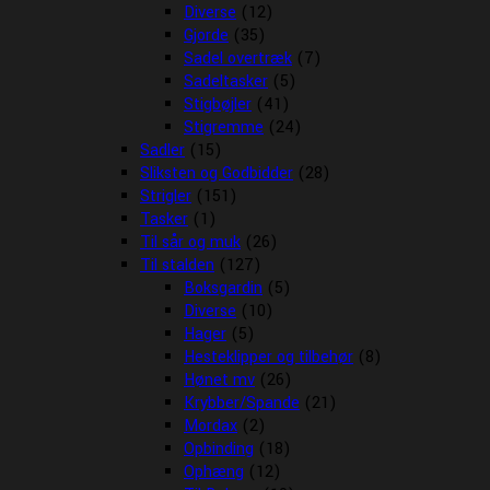
Diverse
(12)
Gjorde
(35)
Sadel overtræk
(7)
Sadeltasker
(5)
Stigbøjler
(41)
Stigremme
(24)
Sadler
(15)
Sliksten og Godbidder
(28)
Strigler
(151)
Tasker
(1)
Til sår og muk
(26)
Til stalden
(127)
Boksgardin
(5)
Diverse
(10)
Hager
(5)
Hesteklipper og tilbehør
(8)
Hønet mv
(26)
Krybber/Spande
(21)
Mordax
(2)
Opbinding
(18)
Ophæng
(12)