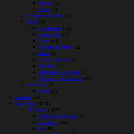
Gnaver
(3)
Reptil
(1)
Rengørings artikler
(4)
Reptil
(66)
Bunddække
(15)
Fauna Boxe
(4)
Foder
(9)
Lamper og Pærer
(22)
Skåle
(5)
Terrarie tilbehør
(6)
Terrarier
(1)
Varmesten og plader
(2)
Vitaminer og Mineraler
(2)
Vildt Fugle
(6)
Foder
(6)
Gavekort
(1)
Rideudstyr
(3080)
Til Hesten
(1879)
Antibid og fluespray
(7)
Bandager
(28)
Bid
(86)