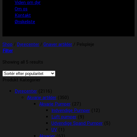
Viden om dyr
Om os
Kontakt
Ønskeliste
Shop
/
Dyrecenter
/
Gnaver artikler
/
Pelspleje
Filter
Showing all 5 results
Produkt Kategorier
Dyrecenter
(2116)
Akvarie artikler
(350)
Akvarie Pumper
(27)
Indvendige Pumper
(12)
Luft pumper
(9)
Udvendige Spand Pumper
(5)
UV
(1)
Akvarier
(63)