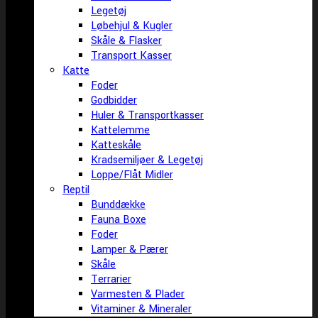
Legetøj
Løbehjul & Kugler
Skåle & Flasker
Transport Kasser
Katte
Foder
Godbidder
Huler & Transportkasser
Kattelemme
Katteskåle
Kradsemiljøer & Legetøj
Loppe/Flåt Midler
Reptil
Bunddække
Fauna Boxe
Foder
Lamper & Pærer
Skåle
Terrarier
Varmesten & Plader
Vitaminer & Mineraler