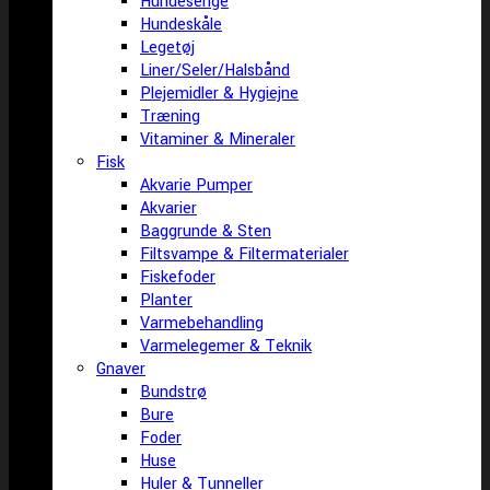
Hundesenge
Hundeskåle
Legetøj
Liner/Seler/Halsbånd
Plejemidler & Hygiejne
Træning
Vitaminer & Mineraler
Fisk
Akvarie Pumper
Akvarier
Baggrunde & Sten
Filtsvampe & Filtermaterialer
Fiskefoder
Planter
Varmebehandling
Varmelegemer & Teknik
Gnaver
Bundstrø
Bure
Foder
Huse
Huler & Tunneller