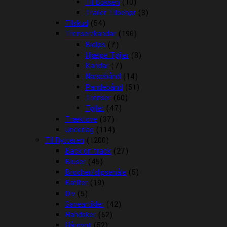
Til Boksen
(10)
Trailer Tilbehør
(3)
Tilskud
(54)
Trenser/kandar
(196)
Bidløs
(7)
Hjælpe Tøjler
(8)
Kandar
(7)
Næsebånd
(14)
Pandebånd
(51)
Trenser
(60)
Tøjler
(47)
Træktove
(37)
Underlag
(114)
Til Rytteren
(1200)
Back on track
(27)
Bluser
(45)
Brocher/slipsenåle
(5)
Bælter
(19)
Div
(5)
Gaveartikler
(42)
Handsker
(52)
Hårpynt
(52)