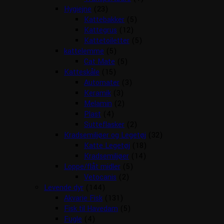
Hygiejne
(23)
Kattebakker
(5)
Kattegrus
(12)
Kattetoiletter
(5)
kattelemme
(5)
Cat Mate
(5)
Katteskåle
(15)
Automater
(3)
Keramik
(3)
Melamin
(2)
Plast
(4)
Sutteflasker
(2)
Kradsemiljøer og Legetøj
(32)
Katte Legetøj
(18)
Kradsemiljøer
(14)
Loppe/flåt midler
(5)
Vetocanis
(2)
Levende dyr
(144)
Akvarie Fisk
(131)
Fisk til Havedam
(5)
Fugle
(4)