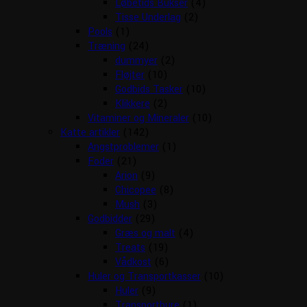
Løbetids Bukser
(4)
Tisse Underlag
(2)
Pools
(1)
Træning
(24)
dummyer
(2)
Fløjter
(10)
Godbids Tasker
(10)
Klikkere
(2)
Vitaminer og Mineraler
(10)
Katte artikler
(142)
Angstproblemer
(1)
Foder
(21)
Arion
(9)
Chicopee
(8)
Mush
(3)
Godbidder
(29)
Græs og malt
(4)
Treats
(19)
Vådkost
(6)
Huler og Transportkasser
(10)
Huler
(9)
Transportbure
(1)