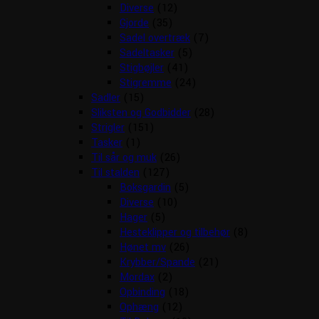
Diverse
(12)
Gjorde
(35)
Sadel overtræk
(7)
Sadeltasker
(5)
Stigbøjler
(41)
Stigremme
(24)
Sadler
(15)
Sliksten og Godbidder
(28)
Strigler
(151)
Tasker
(1)
Til sår og muk
(26)
Til stalden
(127)
Boksgardin
(5)
Diverse
(10)
Hager
(5)
Hesteklipper og tilbehør
(8)
Hønet mv
(26)
Krybber/Spande
(21)
Mordax
(2)
Opbinding
(18)
Ophæng
(12)