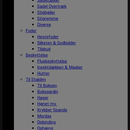
Sadeltasker
Sadel Overtræk
Stigbøjler
Stigremme
Diverse
Foder
Hestefoder
Sliksten & Godbidder
Tilskud
Beskyttelse
Fluebeskyttelse
Insektdækken & Masker
Hutter
Til Stalden
Til Boksen
Boksgardin
Hager
Hønet mv.
Krybber Spande
Mordax
Opbinding
Ophæng