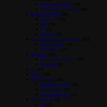
Akvariesæt 10-260 L
(19)
Biorb Akvarier & Tilbehør
(44)
Baggrunde og Sten
(36)
Baggrunde
(15)
Grus
(19)
Soil
(1)
Substrate
(1)
Filtersvampe og Filtermaterialer
(43)
Filtermaterialer
(14)
Filtersvampe
(27)
Fiskefoder
(47)
Diverse Fiskefoder mm
(37)
Frostfoder
(9)
Lys
(17)
Planter
(10)
Pynt til Akvariet
(39)
Dekorations Artikler
(26)
Plastik Planter
(7)
Reje og Malle Huler
(4)
Silicone og Lim
(5)
Lim
(3)