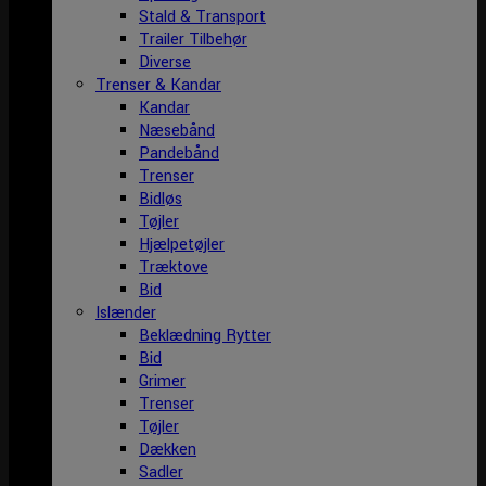
Stald & Transport
Trailer Tilbehør
Diverse
Trenser & Kandar
Kandar
Næsebånd
Pandebånd
Trenser
Bidløs
Tøjler
Hjælpetøjler
Træktove
Bid
Islænder
Beklædning Rytter
Bid
Grimer
Trenser
Tøjler
Dækken
Sadler