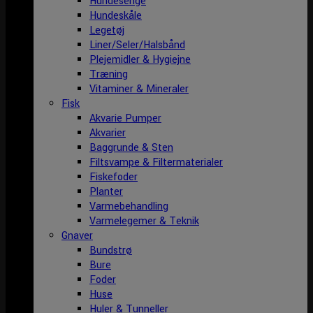
Hundesenge
Hundeskåle
Legetøj
Liner/Seler/Halsbånd
Plejemidler & Hygiejne
Træning
Vitaminer & Mineraler
Fisk
Akvarie Pumper
Akvarier
Baggrunde & Sten
Filtsvampe & Filtermaterialer
Fiskefoder
Planter
Varmebehandling
Varmelegemer & Teknik
Gnaver
Bundstrø
Bure
Foder
Huse
Huler & Tunneller