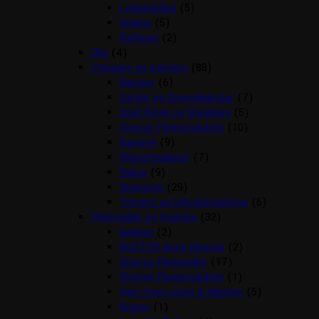
Lyshalsbånd
(5)
Orbiloc
(5)
Reflexer
(2)
Olie
(4)
Pelspleje og trimning
(88)
Børster
(6)
Carder og Gummibørster
(7)
Coat Kings og Shedders
(5)
Diverse Plejeprodukter
(10)
Kamme
(9)
Klippemaskiner
(7)
Sakse
(9)
Shampoo
(29)
Trimme og Udredningsknive
(6)
Plejemidler og hygiejne
(32)
bagben
(2)
BUSTER Body Sleeves
(2)
Diverse Plejemidler
(17)
Diverse Plejeprodukter
(1)
Høm høm poser & tilbehør
(5)
Kraver
(1)