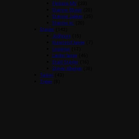
Fletning MV
(33)
Stævne Bluser
(20)
Stævne Jakker
(25)
Stævne nr.
(20)
Støvler
(142)
Jodhpurs
(15)
Kunststof lange
(7)
Leggings
(17)
Læder lange
(46)
Stald Støvler
(16)
Støvle tilbehør
(38)
Tasker
(43)
Trøjer
(8)