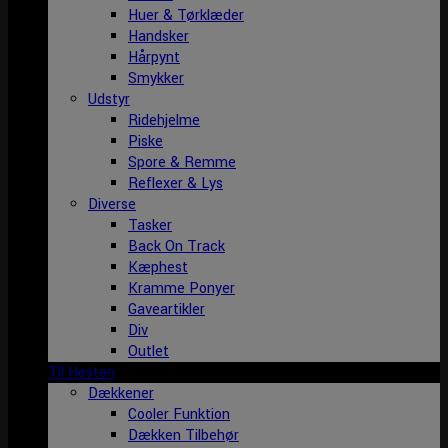
Huer & Tørklæder
Handsker
Hårpynt
Smykker
Udstyr
Ridehjelme
Piske
Spore & Remme
Reflexer & Lys
Diverse
Tasker
Back On Track
Kæphest
Kramme Ponyer
Gaveartikler
Div
Outlet
Til Hesten
Dækkener
Cooler Funktion
Dækken Tilbehør