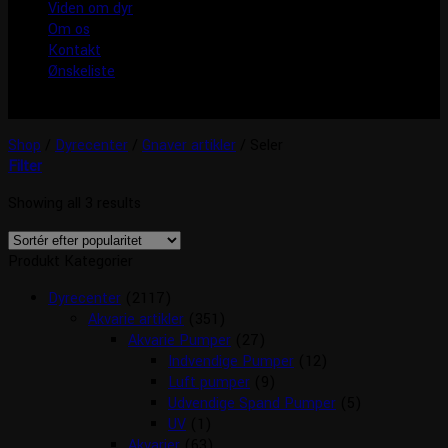
Viden om dyr
Om os
Kontakt
Ønskeliste
Shop
/
Dyrecenter
/
Gnaver artikler
/
Seler
Filter
Showing all 3 results
Produkt Kategorier
Dyrecenter
(2117)
Akvarie artikler
(351)
Akvarie Pumper
(27)
Indvendige Pumper
(12)
Luft pumper
(9)
Udvendige Spand Pumper
(5)
UV
(1)
Akvarier
(63)