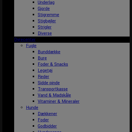
Underlag
Gjorde
Stigremme
Stigbøjler
Strigler
Diverse
Dyrecenter
Fugle
Bunddække
Bure
Foder & Snacks
Legetøj
Reder
Sidde pinde
Transportkasse
Vand & Madskåle
Vitaminer & Mineraler
Hunde
Dækkener
Foder
Godbidder