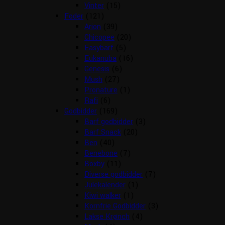
Vinter
(15)
Foder
(121)
Arion
(39)
Chicopee
(20)
Easybarf
(5)
Eukanuba
(16)
Genesis
(6)
Mush
(27)
Pronature
(1)
Rafi
(6)
Godbidder
(169)
Barf godbidder
(3)
Barf Snack
(20)
Ben
(40)
Benebone
(7)
Boxby
(11)
Diverse godbidder
(7)
Julekalender
(1)
Kiwi walker
(1)
Kornfrie Godbidder
(3)
Lakse Krønch
(4)