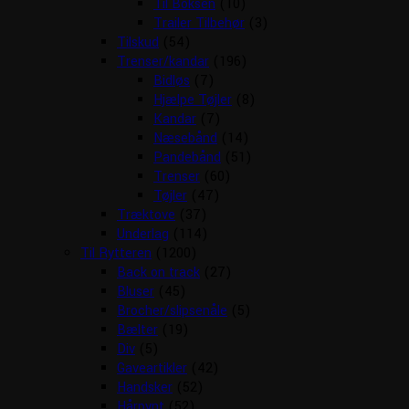
Til Boksen
(10)
Trailer Tilbehør
(3)
Tilskud
(54)
Trenser/kandar
(196)
Bidløs
(7)
Hjælpe Tøjler
(8)
Kandar
(7)
Næsebånd
(14)
Pandebånd
(51)
Trenser
(60)
Tøjler
(47)
Træktove
(37)
Underlag
(114)
Til Rytteren
(1200)
Back on track
(27)
Bluser
(45)
Brocher/slipsenåle
(5)
Bælter
(19)
Div
(5)
Gaveartikler
(42)
Handsker
(52)
Hårpynt
(52)