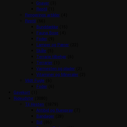
Gnaver
(3)
Reptil
(1)
Rengørings artikler
(4)
Reptil
(66)
Bunddække
(15)
Fauna Boxe
(4)
Foder
(9)
Lamper og Pærer
(22)
Skåle
(5)
Terrarie tilbehør
(6)
Terrarier
(1)
Varmesten og plader
(2)
Vitaminer og Mineraler
(2)
Vildt Fugle
(6)
Foder
(6)
Gavekort
(1)
Rideudstyr
(3080)
Til Hesten
(1879)
Antibid og fluespray
(7)
Bandager
(28)
Bid
(86)