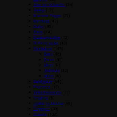
Huer og tørklæder
(24)
Jakker
(52)
Kramme Ponyer
(25)
Kæphest
(47)
Outlet
(83)
Piske
(74)
Plastroner/slips
(12)
Reflexer og lys
(13)
Ridebukser
(149)
Børn
(32)
Dame
(91)
Herre
(6)
Jodhpurs
(12)
Vinter
(6)
Ridehjelme
(64)
Rideveste
(15)
Sikkerhedsveste
(11)
Smykker
(6)
Sporer og remme
(50)
Strømper
(33)
Stævne
(102)