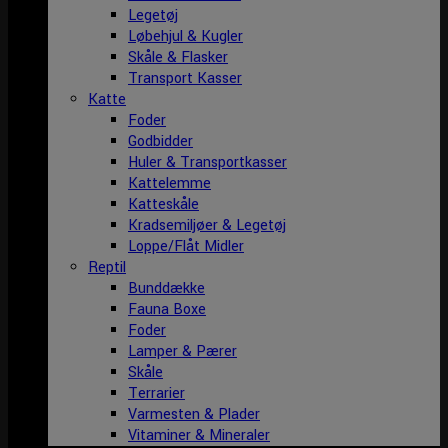
Legetøj
Løbehjul & Kugler
Skåle & Flasker
Transport Kasser
Katte
Foder
Godbidder
Huler & Transportkasser
Kattelemme
Katteskåle
Kradsemiljøer & Legetøj
Loppe/Flåt Midler
Reptil
Bunddække
Fauna Boxe
Foder
Lamper & Pærer
Skåle
Terrarier
Varmesten & Plader
Vitaminer & Mineraler