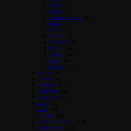
Gjorde
(5)
Grimer
(15)
Insektbeskyttelse
(5)
Klokker
(6)
Sadler
(5)
Stigbøjler
(6)
Stigremme
(9)
strigler
(10)
Trenser
(14)
Tøjler
(14)
Underlag
(10)
Klokker
(43)
Legetøj
(19)
Longering
(31)
Læderpleje
(20)
Mundkurve
(7)
Outlet
(5)
Pads
(45)
Pelspleje
(56)
Rebgrimer & Cordeo
(24)
Sadel tilbehør
(129)