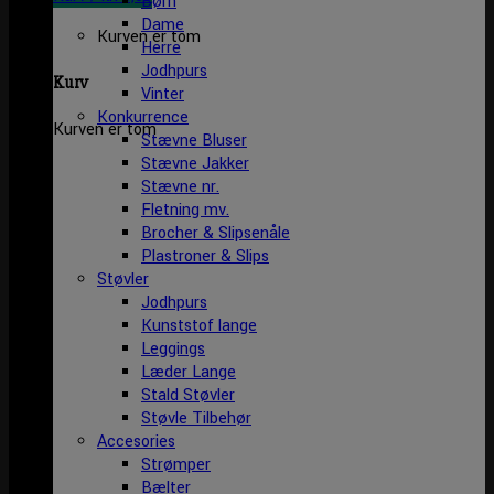
Børn
Dame
Kurven er tom
Herre
Jodhpurs
Kurv
Vinter
Konkurrence
Kurven er tom
Stævne Bluser
Stævne Jakker
Stævne nr.
Fletning mv.
Brocher & Slipsenåle
Plastroner & Slips
Støvler
Jodhpurs
Kunststof lange
Leggings
Læder Lange
Stald Støvler
Støvle Tilbehør
Accesories
Strømper
Bælter