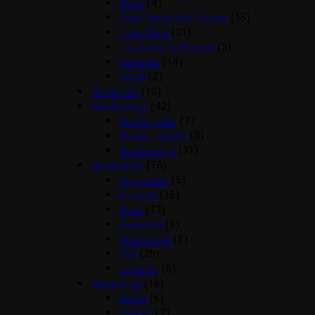
Mush
(4)
Semi Moist Soft Treats
(15)
TreatTime
(31)
Treattime Soft Snak
(3)
Vitakraft
(14)
Woolf
(2)
Hunde sko
(10)
Hundesenge
(42)
Hunde puder
(7)
Hunde Tæpper
(3)
Hundesenge
(31)
Hundeskåle
(76)
Automater
(5)
Keramik
(15)
Plast
(13)
Rejsesæt
(9)
Slowfeeder
(8)
Stål
(20)
Underlag
(5)
Hundetegn
(18)
Hjerte
(6)
kødben
(7)