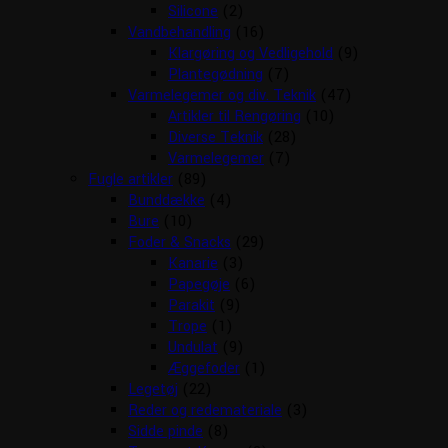
Silicone
(2)
Vandbehandling
(16)
Klargøring og Vedligehold
(9)
Plantegødning
(7)
Varmelegemer og div. Teknik
(47)
Artikler til Rengøring
(10)
Diverse Teknik
(28)
Varmelegemer
(7)
Fugle artikler
(89)
Bunddække
(4)
Bure
(10)
Foder & Snacks
(29)
Kanarie
(3)
Papegøje
(6)
Parakit
(9)
Trope
(1)
Undulat
(9)
Æggefoder
(1)
Legetøj
(22)
Reder og redemateriale
(3)
Sidde pinde
(8)