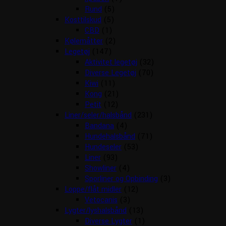
Rund
(5)
Kosttilskud
(5)
CBD
(1)
Kølemåtter
(2)
Legetøj
(147)
Aktivitet legetøj
(32)
Diverse Legetøj
(70)
Kiwi
(11)
Kong
(21)
Petit
(12)
Liner/seler/halsbånd
(231)
Bandana
(4)
Hundehalsbånd
(71)
Hundeseler
(53)
Liner
(93)
Showliner
(4)
Sporliner og Opbinding
(3)
Loppe/flåt midler
(12)
Vetocanis
(3)
Lygter/lyshalsbånd
(13)
Diverse Lygter
(1)