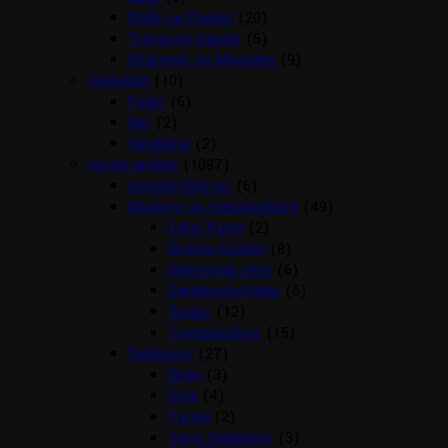
Skåle og Flasker
(20)
Transport Kasser
(5)
Vitaminer og Mineraler
(9)
Havedam
(10)
Foder
(6)
Net
(2)
Vandpleje
(2)
Hunde artikler
(1087)
Angstproblemer
(6)
Biludstyr og transportbure
(49)
Cykel Kurve
(2)
Diverse til bilen
(8)
Sikkerheds seler
(6)
Sædebeskyttelse
(6)
Tasker
(12)
Transportbure
(15)
Dækkener
(27)
Regn
(3)
Strik
(4)
Terapi
(2)
Tørre Dækkener
(3)