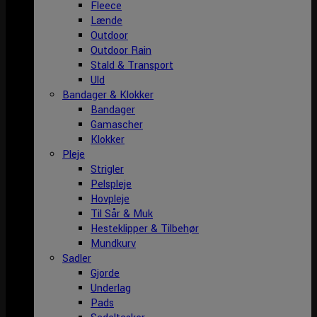
Fleece
Lænde
Outdoor
Outdoor Rain
Stald & Transport
Uld
Bandager & Klokker
Bandager
Gamascher
Klokker
Pleje
Strigler
Pelspleje
Hovpleje
Til Sår & Muk
Hesteklipper & Tilbehør
Mundkurv
Sadler
Gjorde
Underlag
Pads