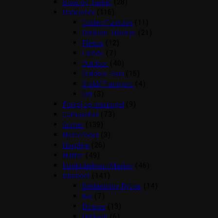
Boxe og Tasker
(28)
Dækkener
(116)
Cooler/Funktion
(11)
Dækken Tilbehør
(21)
Fleece
(12)
Lænde
(7)
Outdoor
(40)
Outdoor Rain
(15)
Stald/Transport
(4)
Uld
(3)
Fortøj og martingal
(9)
Gamascher
(73)
Grimer
(139)
Hestefoder
(3)
Hovpleje
(26)
Hutter
(49)
Insektdækken/Masker
(46)
Islænder
(141)
Beklædning Rytter
(14)
Bid
(7)
Diverse
(13)
Dækken
(6)