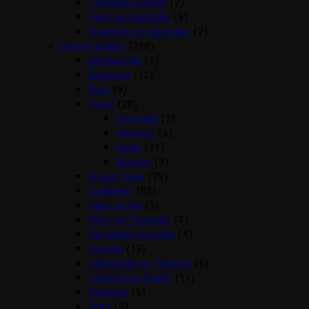
Transport Kasser
(2)
Vand og madskåle
(9)
Vitaminer og Mineraler
(2)
Gnaver artikler
(218)
Beroligende
(1)
Bundstrø
(12)
Bure
(9)
Foder
(28)
Chinchilla
(2)
Hamster
(6)
Kanin
(11)
Marsvin
(9)
Gnaver Huse
(29)
Godbidder
(52)
Halm og Hø
(3)
Huler og Tunneller
(7)
Hø hække og bolde
(4)
Legetøj
(13)
Løbegårde og Toiletter
(6)
Løbehjul og Kugler
(11)
Pelspleje
(5)
Seler
(3)