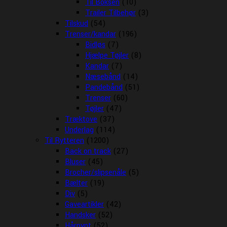
Til Boksen
(10)
Trailer Tilbehør
(3)
Tilskud
(54)
Trenser/kandar
(196)
Bidløs
(7)
Hjælpe Tøjler
(8)
Kandar
(7)
Næsebånd
(14)
Pandebånd
(51)
Trenser
(60)
Tøjler
(47)
Træktove
(37)
Underlag
(114)
Til Rytteren
(1200)
Back on track
(27)
Bluser
(45)
Brocher/slipsenåle
(5)
Bælter
(19)
Div
(5)
Gaveartikler
(42)
Handsker
(52)
Hårpynt
(52)