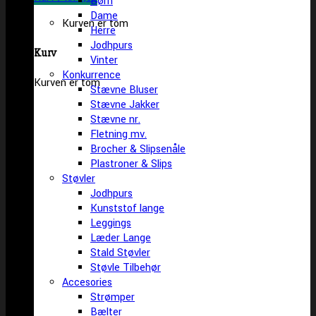
Børn
Dame
Kurven er tom
Herre
Jodhpurs
Kurv
Vinter
Konkurrence
Kurven er tom
Stævne Bluser
Stævne Jakker
Stævne nr.
Fletning mv.
Brocher & Slipsenåle
Plastroner & Slips
Støvler
Jodhpurs
Kunststof lange
Leggings
Læder Lange
Stald Støvler
Støvle Tilbehør
Accesories
Strømper
Bælter