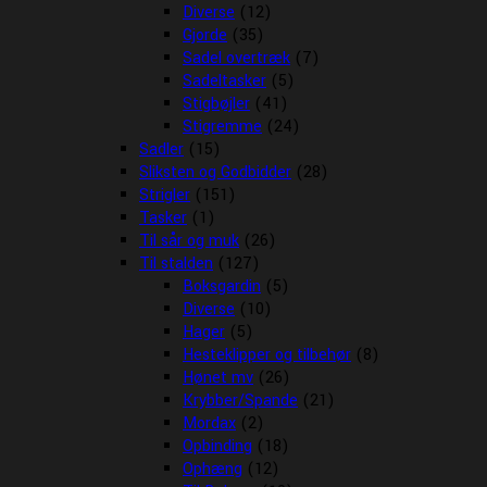
Diverse
(12)
Gjorde
(35)
Sadel overtræk
(7)
Sadeltasker
(5)
Stigbøjler
(41)
Stigremme
(24)
Sadler
(15)
Sliksten og Godbidder
(28)
Strigler
(151)
Tasker
(1)
Til sår og muk
(26)
Til stalden
(127)
Boksgardin
(5)
Diverse
(10)
Hager
(5)
Hesteklipper og tilbehør
(8)
Hønet mv
(26)
Krybber/Spande
(21)
Mordax
(2)
Opbinding
(18)
Ophæng
(12)