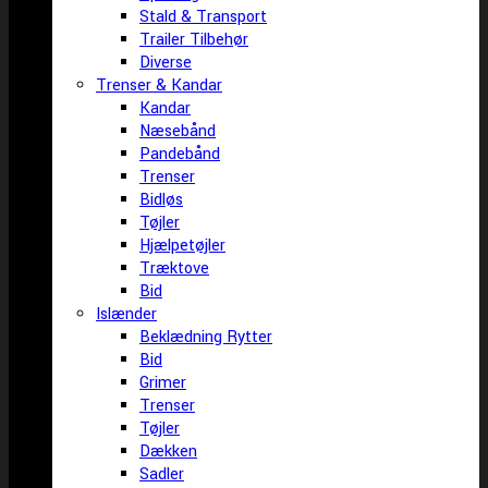
Stald & Transport
Trailer Tilbehør
Diverse
Trenser & Kandar
Kandar
Næsebånd
Pandebånd
Trenser
Bidløs
Tøjler
Hjælpetøjler
Træktove
Bid
Islænder
Beklædning Rytter
Bid
Grimer
Trenser
Tøjler
Dækken
Sadler