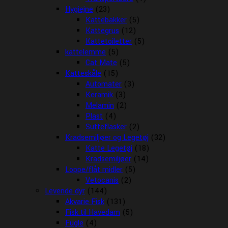
Hygiejne
(23)
Kattebakker
(5)
Kattegrus
(12)
Kattetoiletter
(5)
kattelemme
(5)
Cat Mate
(5)
Katteskåle
(15)
Automater
(3)
Keramik
(3)
Melamin
(2)
Plast
(4)
Sutteflasker
(2)
Kradsemiljøer og Legetøj
(32)
Katte Legetøj
(18)
Kradsemiljøer
(14)
Loppe/flåt midler
(5)
Vetocanis
(2)
Levende dyr
(144)
Akvarie Fisk
(131)
Fisk til Havedam
(5)
Fugle
(4)