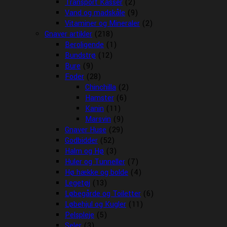
Transport Kasser
(2)
Vand og madskåle
(9)
Vitaminer og Mineraler
(2)
Gnaver artikler
(218)
Beroligende
(1)
Bundstrø
(12)
Bure
(9)
Foder
(28)
Chinchilla
(2)
Hamster
(6)
Kanin
(11)
Marsvin
(9)
Gnaver Huse
(29)
Godbidder
(52)
Halm og Hø
(3)
Huler og Tunneller
(7)
Hø hække og bolde
(4)
Legetøj
(13)
Løbegårde og Toiletter
(6)
Løbehjul og Kugler
(11)
Pelspleje
(5)
Seler
(3)