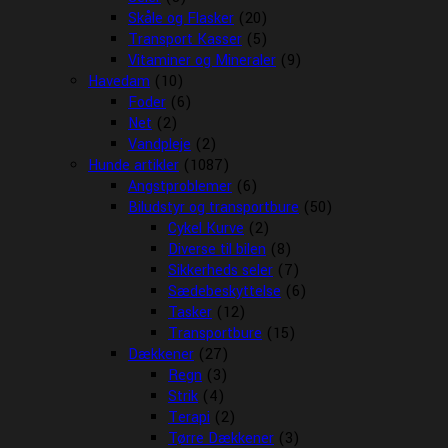
Skåle og Flasker
(20)
Transport Kasser
(5)
Vitaminer og Mineraler
(9)
Havedam
(10)
Foder
(6)
Net
(2)
Vandpleje
(2)
Hunde artikler
(1087)
Angstproblemer
(6)
Biludstyr og transportbure
(50)
Cykel Kurve
(2)
Diverse til bilen
(8)
Sikkerheds seler
(7)
Sædebeskyttelse
(6)
Tasker
(12)
Transportbure
(15)
Dækkener
(27)
Regn
(3)
Strik
(4)
Terapi
(2)
Tørre Dækkener
(3)