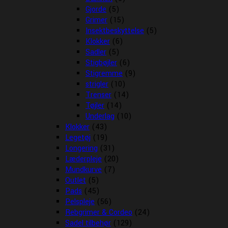
Gjorde
(5)
Grimer
(15)
Insektbeskyttelse
(5)
Klokker
(6)
Sadler
(5)
Stigbøjler
(6)
Stigremme
(9)
strigler
(10)
Trenser
(14)
Tøjler
(14)
Underlag
(10)
Klokker
(43)
Legetøj
(19)
Longering
(31)
Læderpleje
(20)
Mundkurve
(7)
Outlet
(5)
Pads
(45)
Pelspleje
(56)
Rebgrimer & Cordeo
(24)
Sadel tilbehør
(129)