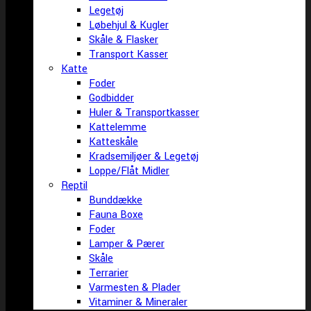
Legetøj
Løbehjul & Kugler
Skåle & Flasker
Transport Kasser
Katte
Foder
Godbidder
Huler & Transportkasser
Kattelemme
Katteskåle
Kradsemiljøer & Legetøj
Loppe/Flåt Midler
Reptil
Bunddække
Fauna Boxe
Foder
Lamper & Pærer
Skåle
Terrarier
Varmesten & Plader
Vitaminer & Mineraler