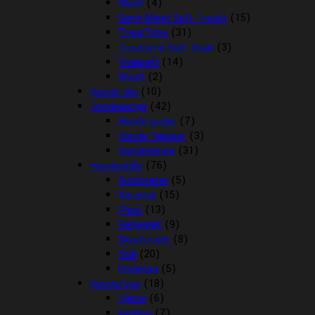
Mush
(4)
Semi Moist Soft Treats
(15)
TreatTime
(31)
Treattime Soft Snak
(3)
Vitakraft
(14)
Woolf
(2)
Hunde sko
(10)
Hundesenge
(42)
Hunde puder
(7)
Hunde Tæpper
(3)
Hundesenge
(31)
Hundeskåle
(76)
Automater
(5)
Keramik
(15)
Plast
(13)
Rejsesæt
(9)
Slowfeeder
(8)
Stål
(20)
Underlag
(5)
Hundetegn
(18)
Hjerte
(6)
kødben
(7)