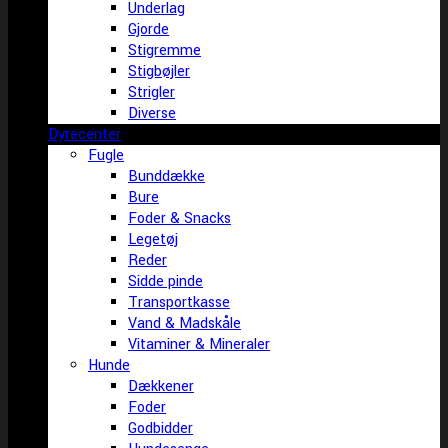
Underlag
Gjorde
Stigremme
Stigbøjler
Strigler
Diverse
Dyrecenter
Fugle
Bunddække
Bure
Foder & Snacks
Legetøj
Reder
Sidde pinde
Transportkasse
Vand & Madskåle
Vitaminer & Mineraler
Hunde
Dækkener
Foder
Godbidder