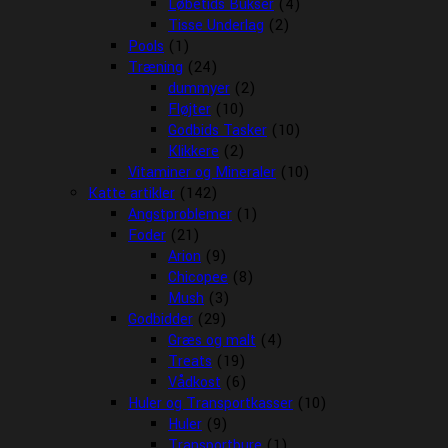
Løbetids Bukser
(4)
Tisse Underlag
(2)
Pools
(1)
Træning
(24)
dummyer
(2)
Fløjter
(10)
Godbids Tasker
(10)
Klikkere
(2)
Vitaminer og Mineraler
(10)
Katte artikler
(142)
Angstproblemer
(1)
Foder
(21)
Arion
(9)
Chicopee
(8)
Mush
(3)
Godbidder
(29)
Græs og malt
(4)
Treats
(19)
Vådkost
(6)
Huler og Transportkasser
(10)
Huler
(9)
Transportbure
(1)