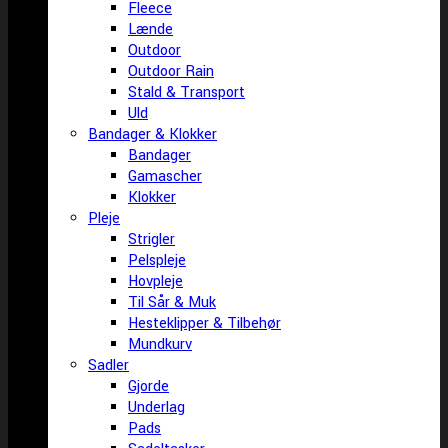
Fleece
Lænde
Outdoor
Outdoor Rain
Stald & Transport
Uld
Bandager & Klokker
Bandager
Gamascher
Klokker
Pleje
Strigler
Pelspleje
Hovpleje
Til Sår & Muk
Hesteklipper & Tilbehør
Mundkurv
Sadler
Gjorde
Underlag
Pads