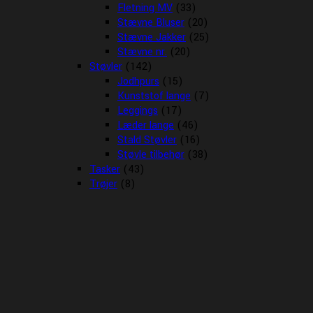
Fletning MV
(33)
Stævne Bluser
(20)
Stævne Jakker
(25)
Stævne nr.
(20)
Støvler
(142)
Jodhpurs
(15)
Kunststof lange
(7)
Leggings
(17)
Læder lange
(46)
Stald Støvler
(16)
Støvle tilbehør
(38)
Tasker
(43)
Trøjer
(8)