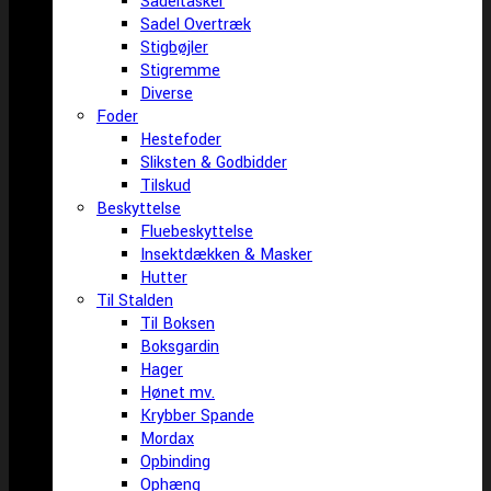
Sadeltasker
Sadel Overtræk
Stigbøjler
Stigremme
Diverse
Foder
Hestefoder
Sliksten & Godbidder
Tilskud
Beskyttelse
Fluebeskyttelse
Insektdækken & Masker
Hutter
Til Stalden
Til Boksen
Boksgardin
Hager
Hønet mv.
Krybber Spande
Mordax
Opbinding
Ophæng