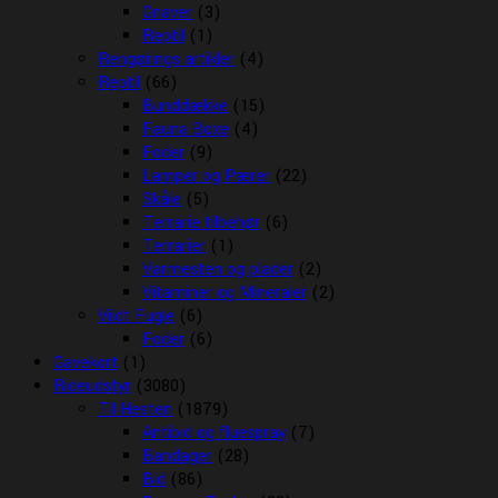
Gnaver
(3)
Reptil
(1)
Rengørings artikler
(4)
Reptil
(66)
Bunddække
(15)
Fauna Boxe
(4)
Foder
(9)
Lamper og Pærer
(22)
Skåle
(5)
Terrarie tilbehør
(6)
Terrarier
(1)
Varmesten og plader
(2)
Vitaminer og Mineraler
(2)
Vildt Fugle
(6)
Foder
(6)
Gavekort
(1)
Rideudstyr
(3080)
Til Hesten
(1879)
Antibid og fluespray
(7)
Bandager
(28)
Bid
(86)