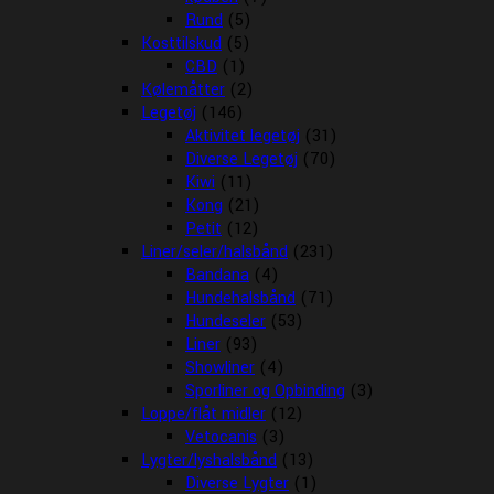
Rund
(5)
Kosttilskud
(5)
CBD
(1)
Kølemåtter
(2)
Legetøj
(146)
Aktivitet legetøj
(31)
Diverse Legetøj
(70)
Kiwi
(11)
Kong
(21)
Petit
(12)
Liner/seler/halsbånd
(231)
Bandana
(4)
Hundehalsbånd
(71)
Hundeseler
(53)
Liner
(93)
Showliner
(4)
Sporliner og Opbinding
(3)
Loppe/flåt midler
(12)
Vetocanis
(3)
Lygter/lyshalsbånd
(13)
Diverse Lygter
(1)