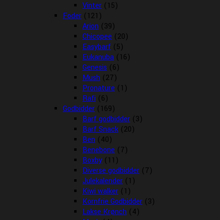
Vinter
(15)
Foder
(121)
Arion
(39)
Chicopee
(20)
Easybarf
(5)
Eukanuba
(16)
Genesis
(6)
Mush
(27)
Pronature
(1)
Rafi
(6)
Godbidder
(169)
Barf godbidder
(3)
Barf Snack
(20)
Ben
(40)
Benebone
(7)
Boxby
(11)
Diverse godbidder
(7)
Julekalender
(1)
Kiwi walker
(1)
Kornfrie Godbidder
(3)
Lakse Krønch
(4)