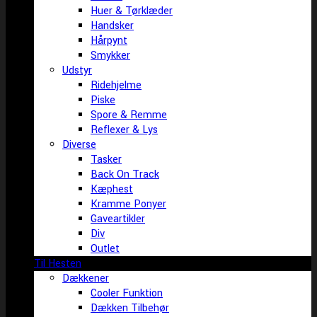
Huer & Tørklæder
Handsker
Hårpynt
Smykker
Udstyr
Ridehjelme
Piske
Spore & Remme
Reflexer & Lys
Diverse
Tasker
Back On Track
Kæphest
Kramme Ponyer
Gaveartikler
Div
Outlet
Til Hesten
Dækkener
Cooler Funktion
Dækken Tilbehør