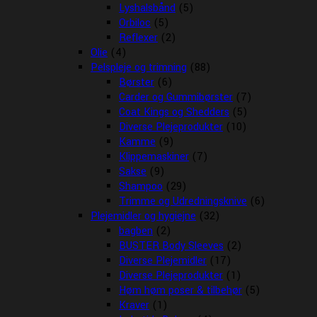
Lyshalsbånd
(5)
Orbiloc
(5)
Reflexer
(2)
Olie
(4)
Pelspleje og trimning
(88)
Børster
(6)
Carder og Gummibørster
(7)
Coat Kings og Shedders
(5)
Diverse Plejeprodukter
(10)
Kamme
(9)
Klippemaskiner
(7)
Sakse
(9)
Shampoo
(29)
Trimme og Udredningsknive
(6)
Plejemidler og hygiejne
(32)
bagben
(2)
BUSTER Body Sleeves
(2)
Diverse Plejemidler
(17)
Diverse Plejeprodukter
(1)
Høm høm poser & tilbehør
(5)
Kraver
(1)