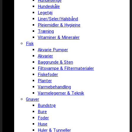
Hundesenge
Hundeskåle
Legetøj
Liner/Seler/Halsbånd
Plejemidler & Hygiejne
Træning
Vitaminer & Mineraler
Fisk
Akvarie Pumper
Akvarier
Baggrunde & Sten
Filtsvampe & Filtermaterialer
Fiskefoder
Planter
Varmebehandling
Varmelegemer & Teknik
Gnaver
Bundstrø
Bure
Foder
Huse
Huler & Tunneller