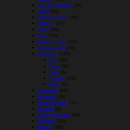
Huer og tørklæder
(24)
Jakker
(52)
Kramme Ponyer
(25)
Kæphest
(47)
Outlet
(83)
Piske
(74)
Plastroner/slips
(12)
Reflexer og lys
(13)
Ridebukser
(149)
Børn
(32)
Dame
(91)
Herre
(6)
Jodhpurs
(12)
Vinter
(6)
Ridehjelme
(64)
Rideveste
(15)
Sikkerhedsveste
(11)
Smykker
(6)
Sporer og remme
(50)
Strømper
(33)
Stævne
(102)