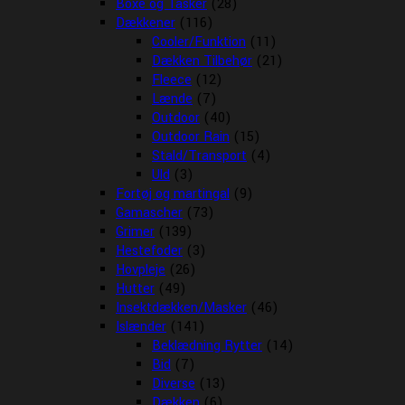
Boxe og Tasker
(28)
Dækkener
(116)
Cooler/Funktion
(11)
Dækken Tilbehør
(21)
Fleece
(12)
Lænde
(7)
Outdoor
(40)
Outdoor Rain
(15)
Stald/Transport
(4)
Uld
(3)
Fortøj og martingal
(9)
Gamascher
(73)
Grimer
(139)
Hestefoder
(3)
Hovpleje
(26)
Hutter
(49)
Insektdækken/Masker
(46)
Islænder
(141)
Beklædning Rytter
(14)
Bid
(7)
Diverse
(13)
Dækken
(6)