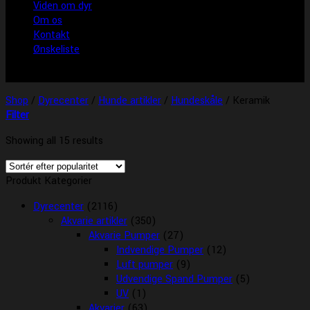
Viden om dyr
Om os
Kontakt
Ønskeliste
Shop
/
Dyrecenter
/
Hunde artikler
/
Hundeskåle
/
Keramik
Filter
Showing all 15 results
Produkt Kategorier
Dyrecenter
(2116)
Akvarie artikler
(350)
Akvarie Pumper
(27)
Indvendige Pumper
(12)
Luft pumper
(9)
Udvendige Spand Pumper
(5)
UV
(1)
Akvarier
(63)