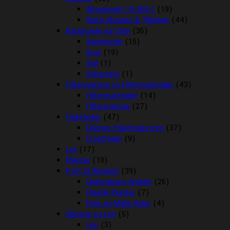
Akvariesæt 10-260 L
(19)
Biorb Akvarier & Tilbehør
(44)
Baggrunde og Sten
(36)
Baggrunde
(15)
Grus
(19)
Soil
(1)
Substrate
(1)
Filtersvampe og Filtermaterialer
(43)
Filtermaterialer
(14)
Filtersvampe
(27)
Fiskefoder
(47)
Diverse Fiskefoder mm
(37)
Frostfoder
(9)
Lys
(17)
Planter
(10)
Pynt til Akvariet
(39)
Dekorations Artikler
(26)
Plastik Planter
(7)
Reje og Malle Huler
(4)
Silicone og Lim
(5)
Lim
(3)