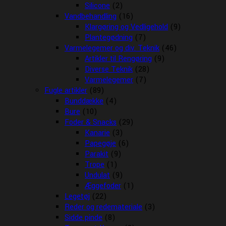
Silicone
(2)
Vandbehandling
(16)
Klargøring og Vedligehold
(9)
Plantegødning
(7)
Varmelegemer og div. Teknik
(46)
Artikler til Rengøring
(9)
Diverse Teknik
(28)
Varmelegemer
(7)
Fugle artikler
(89)
Bunddække
(4)
Bure
(10)
Foder & Snacks
(29)
Kanarie
(3)
Papegøje
(6)
Parakit
(9)
Trope
(1)
Undulat
(9)
Æggefoder
(1)
Legetøj
(22)
Reder og redemateriale
(3)
Sidde pinde
(8)