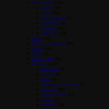
Sadel tilbehør
(129)
Diverse
(12)
Gjorde
(35)
Sadel overtræk
(7)
Sadeltasker
(5)
Stigbøjler
(41)
Stigremme
(24)
Sadler
(15)
Sliksten og Godbidder
(28)
Strigler
(151)
Tasker
(1)
Til sår og muk
(26)
Til stalden
(127)
Boksgardin
(5)
Diverse
(10)
Hager
(5)
Hesteklipper og tilbehør
(8)
Hønet mv
(26)
Krybber/Spande
(21)
Mordax
(2)
Opbinding
(18)