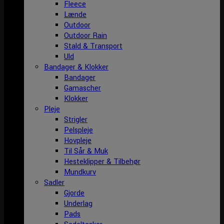
Fleece
Lænde
Outdoor
Outdoor Rain
Stald & Transport
Uld
Bandager & Klokker
Bandager
Gamascher
Klokker
Pleje
Strigler
Pelspleje
Hovpleje
Til Sår & Muk
Hesteklipper & Tilbehør
Mundkurv
Sadler
Gjorde
Underlag
Pads