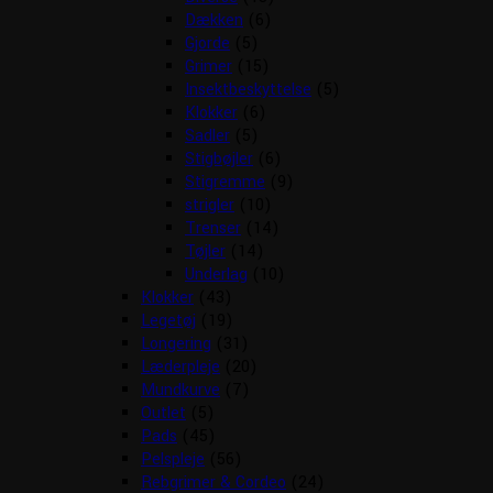
Dækken
(6)
Gjorde
(5)
Grimer
(15)
Insektbeskyttelse
(5)
Klokker
(6)
Sadler
(5)
Stigbøjler
(6)
Stigremme
(9)
strigler
(10)
Trenser
(14)
Tøjler
(14)
Underlag
(10)
Klokker
(43)
Legetøj
(19)
Longering
(31)
Læderpleje
(20)
Mundkurve
(7)
Outlet
(5)
Pads
(45)
Pelspleje
(56)
Rebgrimer & Cordeo
(24)