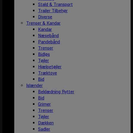
Stald & Transport
Trailer Tilbehør
Diverse
Trenser & Kandar
Kandar
Næsebånd
Pandebånd
Trenser
Bidløs
Tøjler
Hjælpetøjler
Træktove
Bid
Islænder
Beklædning Rytter
Bid
Grimer
Trenser
Tøjler
Dækken
Sadler