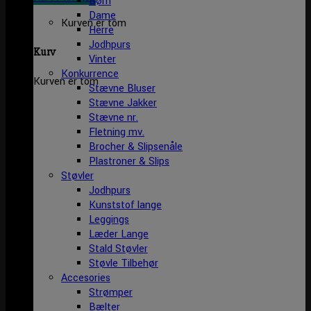
Børn
Dame
Kurven er tom
Herre
Jodhpurs
Kurv
Vinter
Konkurrence
Kurven er tom
Stævne Bluser
Stævne Jakker
Stævne nr.
Fletning mv.
Brocher & Slipsenåle
Plastroner & Slips
Støvler
Jodhpurs
Kunststof lange
Leggings
Læder Lange
Stald Støvler
Støvle Tilbehør
Accesories
Strømper
Bælter