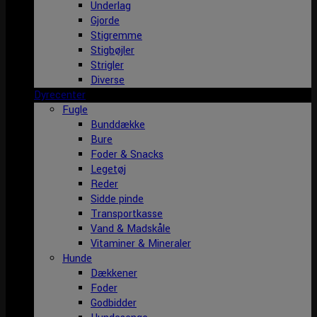
Underlag
Gjorde
Stigremme
Stigbøjler
Strigler
Diverse
Dyrecenter
Fugle
Bunddække
Bure
Foder & Snacks
Legetøj
Reder
Sidde pinde
Transportkasse
Vand & Madskåle
Vitaminer & Mineraler
Hunde
Dækkener
Foder
Godbidder