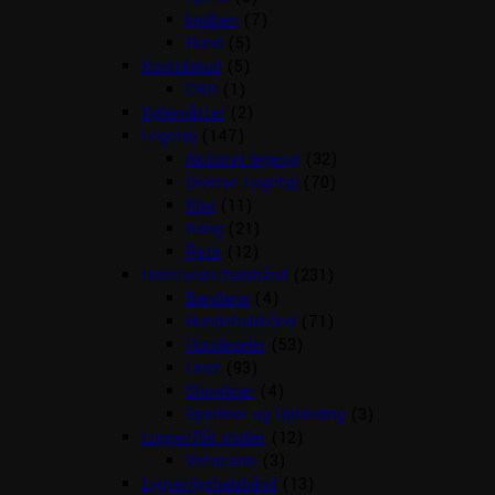
kødben
(7)
Rund
(5)
Kosttilskud
(5)
CBD
(1)
Kølemåtter
(2)
Legetøj
(147)
Aktivitet legetøj
(32)
Diverse Legetøj
(70)
Kiwi
(11)
Kong
(21)
Petit
(12)
Liner/seler/halsbånd
(231)
Bandana
(4)
Hundehalsbånd
(71)
Hundeseler
(53)
Liner
(93)
Showliner
(4)
Sporliner og Opbinding
(3)
Loppe/flåt midler
(12)
Vetocanis
(3)
Lygter/lyshalsbånd
(13)