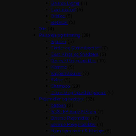
Diverse Lygter
(1)
Lyshalsbånd
(5)
Orbiloc
(5)
Reflexer
(2)
Olie
(4)
Pelspleje og trimning
(88)
Børster
(6)
Carder og Gummibørster
(7)
Coat Kings og Shedders
(5)
Diverse Plejeprodukter
(10)
Kamme
(9)
Klippemaskiner
(7)
Sakse
(9)
Shampoo
(29)
Trimme og Udredningsknive
(6)
Plejemidler og hygiejne
(32)
bagben
(2)
BUSTER Body Sleeves
(2)
Diverse Plejemidler
(17)
Diverse Plejeprodukter
(1)
Høm høm poser & tilbehør
(5)