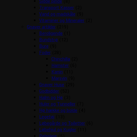
Sidde pinde
(8)
Transport Kasser
(2)
Vand og madskåle
(9)
Vitaminer og Mineraler
(2)
Gnaver artikler
(219)
Beroligende
(1)
Bundstrø
(12)
Bure
(9)
Foder
(28)
Chinchilla
(2)
Hamster
(6)
Kanin
(11)
Marsvin
(9)
Gnaver Huse
(29)
Godbidder
(52)
Halm og Hø
(3)
Huler og Tunneller
(7)
Hø hække og bolde
(4)
Legetøj
(13)
Løbegårde og Toiletter
(6)
Løbehjul og Kugler
(11)
Pelspleje
(5)