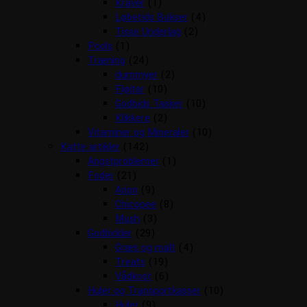
Kraver
(1)
Løbetids Bukser
(4)
Tisse Underlag
(2)
Pools
(1)
Træning
(24)
dummyer
(2)
Fløjter
(10)
Godbids Tasker
(10)
Klikkere
(2)
Vitaminer og Mineraler
(10)
Katte artikler
(142)
Angstproblemer
(1)
Foder
(21)
Arion
(9)
Chicopee
(8)
Mush
(3)
Godbidder
(29)
Græs og malt
(4)
Treats
(19)
Vådkost
(6)
Huler og Transportkasser
(10)
Huler
(9)