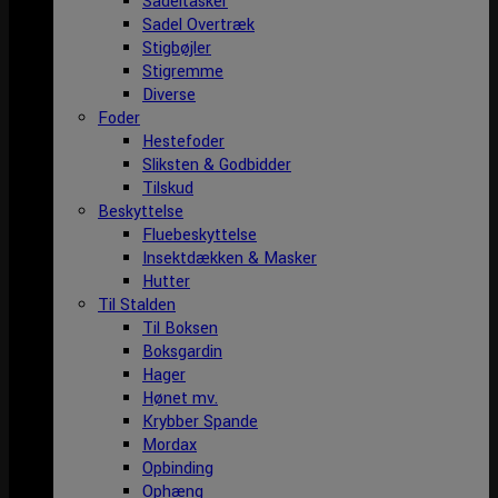
Sadeltasker
Sadel Overtræk
Stigbøjler
Stigremme
Diverse
Foder
Hestefoder
Sliksten & Godbidder
Tilskud
Beskyttelse
Fluebeskyttelse
Insektdækken & Masker
Hutter
Til Stalden
Til Boksen
Boksgardin
Hager
Hønet mv.
Krybber Spande
Mordax
Opbinding
Ophæng