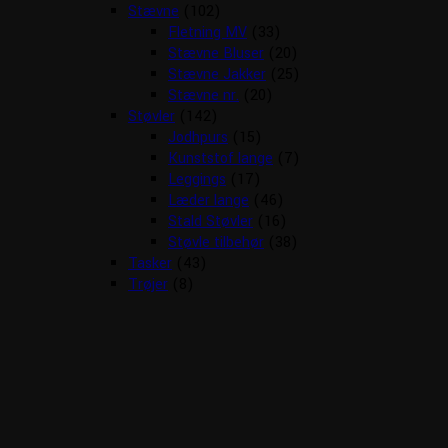
Stævne
(102)
Fletning MV
(33)
Stævne Bluser
(20)
Stævne Jakker
(25)
Stævne nr.
(20)
Støvler
(142)
Jodhpurs
(15)
Kunststof lange
(7)
Leggings
(17)
Læder lange
(46)
Stald Støvler
(16)
Støvle tilbehør
(38)
Tasker
(43)
Trøjer
(8)