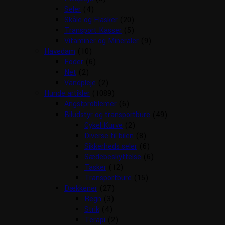
Seler
(4)
Skåle og Flasker
(20)
Transport Kasser
(5)
Vitaminer og Mineraler
(9)
Havedam
(10)
Foder
(6)
Net
(2)
Vandpleje
(2)
Hunde artikler
(1089)
Angstproblemer
(6)
Biludstyr og transportbure
(49)
Cykel Kurve
(2)
Diverse til bilen
(8)
Sikkerheds seler
(6)
Sædebeskyttelse
(6)
Tasker
(12)
Transportbure
(15)
Dækkener
(27)
Regn
(3)
Strik
(4)
Terapi
(2)