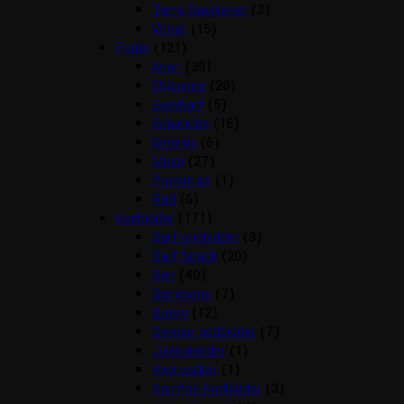
Tørre Dækkener
(3)
Vinter
(15)
Foder
(121)
Arion
(39)
Chicopee
(20)
Easybarf
(5)
Eukanuba
(16)
Genesis
(6)
Mush
(27)
Pronature
(1)
Rafi
(6)
Godbidder
(171)
Barf godbidder
(3)
Barf Snack
(20)
Ben
(40)
Benebone
(7)
Boxby
(12)
Diverse godbidder
(7)
Julekalender
(1)
Kiwi walker
(1)
Kornfrie Godbidder
(3)