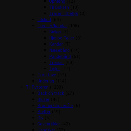
Ophæng
(12)
Til Boksen
(10)
Trailer Tilbehør
(3)
Tilskud
(54)
Trenser/kandar
(196)
Bidløs
(7)
Hjælpe Tøjler
(8)
Kandar
(7)
Næsebånd
(14)
Pandebånd
(51)
Trenser
(60)
Tøjler
(47)
Træktove
(37)
Underlag
(114)
Til Rytteren
(1200)
Back on track
(27)
Bluser
(45)
Brocher/slipsenåle
(5)
Bælter
(19)
Div
(5)
Gaveartikler
(42)
Handsker
(52)