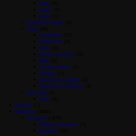
Fugle
(4)
Gnaver
(3)
Reptil
(1)
Rengørings artikler
(4)
Reptil
(66)
Bunddække
(15)
Fauna Boxe
(4)
Foder
(9)
Lamper og Pærer
(22)
Skåle
(5)
Terrarie tilbehør
(6)
Terrarier
(1)
Varmesten og plader
(2)
Vitaminer og Mineraler
(2)
Vildt Fugle
(6)
Foder
(6)
Gavekort
(1)
Rideudstyr
(3080)
Til Hesten
(1879)
Antibid og fluespray
(7)
Bandager
(28)