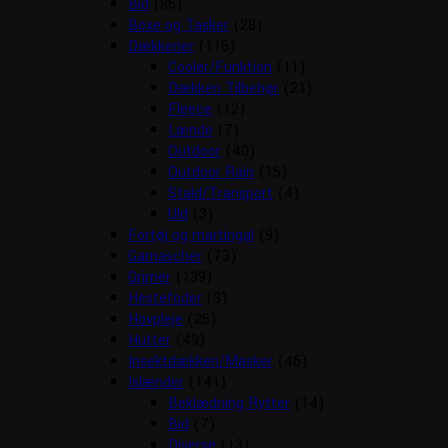
Bid
(86)
Boxe og Tasker
(28)
Dækkener
(116)
Cooler/Funktion
(11)
Dækken Tilbehør
(21)
Fleece
(12)
Lænde
(7)
Outdoor
(40)
Outdoor Rain
(15)
Stald/Transport
(4)
Uld
(3)
Fortøj og martingal
(9)
Gamascher
(73)
Grimer
(139)
Hestefoder
(3)
Hovpleje
(26)
Hutter
(49)
Insektdækken/Masker
(46)
Islænder
(141)
Beklædning Rytter
(14)
Bid
(7)
Diverse
(13)