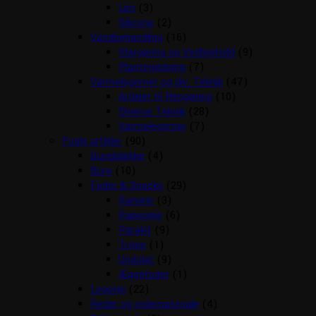
Lim
(3)
Silicone
(2)
Vandbehandling
(16)
Klargøring og Vedligehold
(9)
Plantegødning
(7)
Varmelegemer og div. Teknik
(47)
Artikler til Rengøring
(10)
Diverse Teknik
(28)
Varmelegemer
(7)
Fugle artikler
(90)
Bunddække
(4)
Bure
(10)
Foder & Snacks
(29)
Kanarie
(3)
Papegøje
(6)
Parakit
(9)
Trope
(1)
Undulat
(9)
Æggefoder
(1)
Legetøj
(22)
Reder og redemateriale
(4)