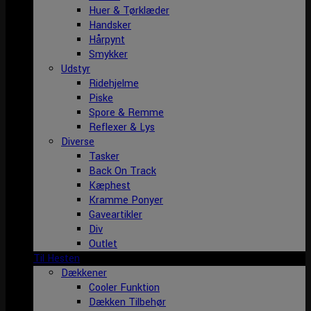
Huer & Tørklæder
Handsker
Hårpynt
Smykker
Udstyr
Ridehjelme
Piske
Spore & Remme
Reflexer & Lys
Diverse
Tasker
Back On Track
Kæphest
Kramme Ponyer
Gaveartikler
Div
Outlet
Til Hesten
Dækkener
Cooler Funktion
Dækken Tilbehør