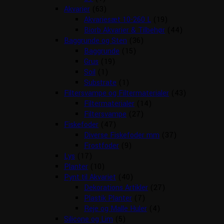
Akvarier
(63)
Akvariesæt 10-260 L
(19)
Biorb Akvarier & Tilbehør
(44)
Baggrunde og Sten
(36)
Baggrunde
(15)
Grus
(19)
Soil
(1)
Substrate
(1)
Filtersvampe og Filtermaterialer
(43)
Filtermaterialer
(14)
Filtersvampe
(27)
Fiskefoder
(47)
Diverse Fiskefoder mm
(37)
Frostfoder
(9)
Lys
(17)
Planter
(10)
Pynt til Akvariet
(40)
Dekorations Artikler
(27)
Plastik Planter
(7)
Reje og Malle Huler
(4)
Silicone og Lim
(5)