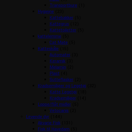
Transportbure
(1)
Hygiejne
(23)
Kattebakker
(5)
Kattegrus
(12)
Kattetoiletter
(5)
kattelemme
(5)
Cat Mate
(5)
Katteskåle
(15)
Automater
(3)
Keramik
(3)
Melamin
(2)
Plast
(4)
Sutteflasker
(2)
Kradsemiljøer og Legetøj
(32)
Katte Legetøj
(18)
Kradsemiljøer
(14)
Loppe/flåt midler
(5)
Vetocanis
(2)
Levende dyr
(144)
Akvarie Fisk
(131)
Fisk til Havedam
(5)