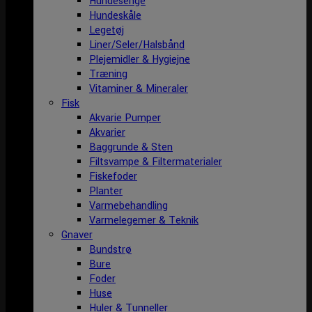
Hundesenge
Hundeskåle
Legetøj
Liner/Seler/Halsbånd
Plejemidler & Hygiejne
Træning
Vitaminer & Mineraler
Fisk
Akvarie Pumper
Akvarier
Baggrunde & Sten
Filtsvampe & Filtermaterialer
Fiskefoder
Planter
Varmebehandling
Varmelegemer & Teknik
Gnaver
Bundstrø
Bure
Foder
Huse
Huler & Tunneller