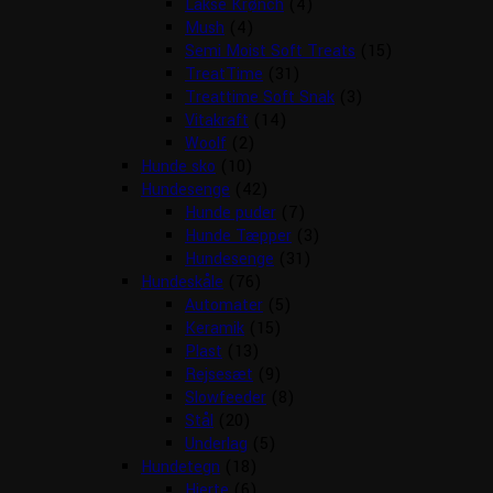
Lakse Krønch
(4)
Mush
(4)
Semi Moist Soft Treats
(15)
TreatTime
(31)
Treattime Soft Snak
(3)
Vitakraft
(14)
Woolf
(2)
Hunde sko
(10)
Hundesenge
(42)
Hunde puder
(7)
Hunde Tæpper
(3)
Hundesenge
(31)
Hundeskåle
(76)
Automater
(5)
Keramik
(15)
Plast
(13)
Rejsesæt
(9)
Slowfeeder
(8)
Stål
(20)
Underlag
(5)
Hundetegn
(18)
Hjerte
(6)