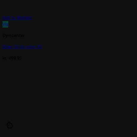
Add to Wishlist
Vis
Dyrecenter
Skær 50 til oster A5
kr.
499,95
cookie