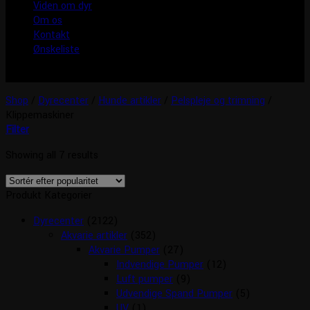
Viden om dyr
Om os
Kontakt
Ønskeliste
Shop
/
Dyrecenter
/
Hunde artikler
/
Pelspleje og trimning
/
Klippemaskiner
Filter
Showing all 7 results
Produkt Kategorier
Dyrecenter
(2122)
Akvarie artikler
(352)
Akvarie Pumper
(27)
Indvendige Pumper
(12)
Luft pumper
(9)
Udvendige Spand Pumper
(5)
UV
(1)