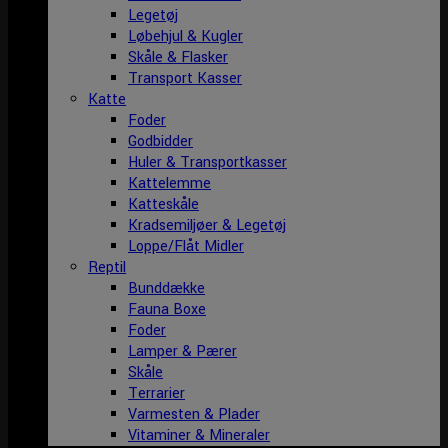
Legetøj
Løbehjul & Kugler
Skåle & Flasker
Transport Kasser
Katte
Foder
Godbidder
Huler & Transportkasser
Kattelemme
Katteskåle
Kradsemiljøer & Legetøj
Loppe/Flåt Midler
Reptil
Bunddække
Fauna Boxe
Foder
Lamper & Pærer
Skåle
Terrarier
Varmesten & Plader
Vitaminer & Mineraler