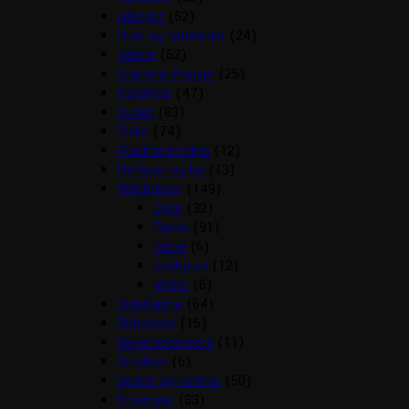
Hårpynt
(52)
Huer og tørklæder
(24)
Jakker
(52)
Kramme Ponyer
(25)
Kæphest
(47)
Outlet
(83)
Piske
(74)
Plastroner/slips
(12)
Reflexer og lys
(13)
Ridebukser
(149)
Børn
(32)
Dame
(91)
Herre
(6)
Jodhpurs
(12)
Vinter
(6)
Ridehjelme
(64)
Rideveste
(15)
Sikkerhedsveste
(11)
Smykker
(6)
Sporer og remme
(50)
Strømper
(33)