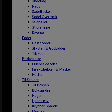
Underlag
Pads
Sadeltasker
Sadel Overtræk
Stigbøjler
Stigremme
Diverse
Foder
Hestefoder
Sliksten & Godbidder
Tilskud
Beskyttelse
Fluebeskyttelse
Insektdækken & Masker
Hutter
Til Stalden
Til Boksen
Boksgardin
Hager
Hønet mv.
Krybber Spande
Mordax