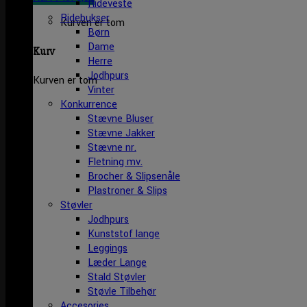
Rideveste
Ridebukser
Kurven er tom
Børn
Dame
Kurv
Herre
Jodhpurs
Kurven er tom
Vinter
Konkurrence
Stævne Bluser
Stævne Jakker
Stævne nr.
Fletning mv.
Brocher & Slipsenåle
Plastroner & Slips
Støvler
Jodhpurs
Kunststof lange
Leggings
Læder Lange
Stald Støvler
Støvle Tilbehør
Accesories