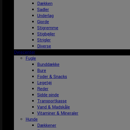
Dækken
Sadler
Underlag
Gjorde
Stigremme
Stigbøjler
Strigler
Diverse
Dyrecenter
Fugle
Bunddække
Bure
Foder & Snacks
Legetøj
Reder
Sidde pinde
Transportkasse
Vand & Madskåle
Vitaminer & Mineraler
Hunde
Dækkener