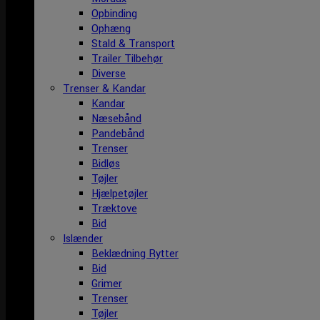
Opbinding
Ophæng
Stald & Transport
Trailer Tilbehør
Diverse
Trenser & Kandar
Kandar
Næsebånd
Pandebånd
Trenser
Bidløs
Tøjler
Hjælpetøjler
Træktove
Bid
Islænder
Beklædning Rytter
Bid
Grimer
Trenser
Tøjler