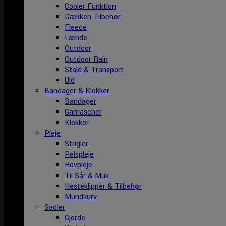
Cooler Funktion
Dækken Tilbehør
Fleece
Lænde
Outdoor
Outdoor Rain
Stald & Transport
Uld
Bandager & Klokker
Bandager
Gamascher
Klokker
Pleje
Strigler
Pelspleje
Hovpleje
Til Sår & Muk
Hesteklipper & Tilbehør
Mundkurv
Sadler
Gjorde