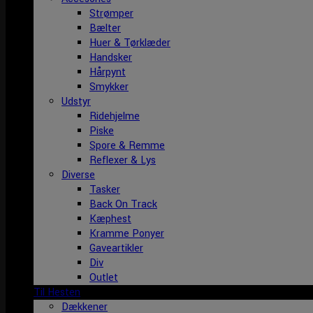
Strømper
Bælter
Huer & Tørklæder
Handsker
Hårpynt
Smykker
Udstyr
Ridehjelme
Piske
Spore & Remme
Reflexer & Lys
Diverse
Tasker
Back On Track
Kæphest
Kramme Ponyer
Gaveartikler
Div
Outlet
Til Hesten
Dækkener