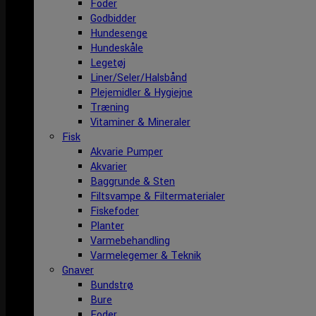
Foder
Godbidder
Hundesenge
Hundeskåle
Legetøj
Liner/Seler/Halsbånd
Plejemidler & Hygiejne
Træning
Vitaminer & Mineraler
Fisk
Akvarie Pumper
Akvarier
Baggrunde & Sten
Filtsvampe & Filtermaterialer
Fiskefoder
Planter
Varmebehandling
Varmelegemer & Teknik
Gnaver
Bundstrø
Bure
Foder