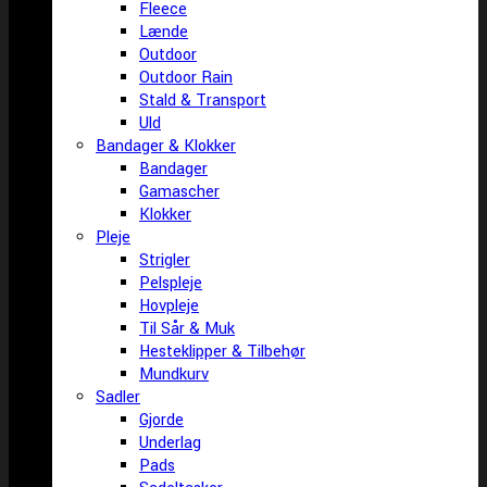
Fleece
Lænde
Outdoor
Outdoor Rain
Stald & Transport
Uld
Bandager & Klokker
Bandager
Gamascher
Klokker
Pleje
Strigler
Pelspleje
Hovpleje
Til Sår & Muk
Hesteklipper & Tilbehør
Mundkurv
Sadler
Gjorde
Underlag
Pads