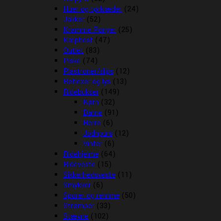
Huer og tørklæder
(24)
Jakker
(52)
Kramme Ponyer
(25)
Kæphest
(47)
Outlet
(83)
Piske
(74)
Plastroner/slips
(12)
Reflexer og lys
(13)
Ridebukser
(149)
Børn
(32)
Dame
(91)
Herre
(6)
Jodhpurs
(12)
Vinter
(6)
Ridehjelme
(64)
Rideveste
(15)
Sikkerhedsveste
(11)
Smykker
(6)
Sporer og remme
(50)
Strømper
(33)
Stævne
(102)