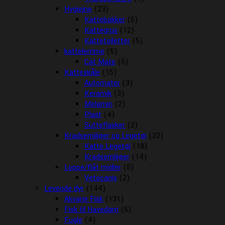
Hygiejne
(23)
Kattebakker
(5)
Kattegrus
(12)
Kattetoiletter
(5)
kattelemme
(5)
Cat Mate
(5)
Katteskåle
(15)
Automater
(3)
Keramik
(3)
Melamin
(2)
Plast
(4)
Sutteflasker
(2)
Kradsemiljøer og Legetøj
(32)
Katte Legetøj
(18)
Kradsemiljøer
(14)
Loppe/flåt midler
(5)
Vetocanis
(2)
Levende dyr
(144)
Akvarie Fisk
(131)
Fisk til Havedam
(5)
Fugle
(4)