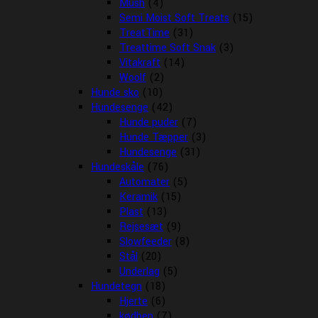
Mush
(4)
Semi Moist Soft Treats
(15)
TreatTime
(31)
Treattime Soft Snak
(3)
Vitakraft
(14)
Woolf
(2)
Hunde sko
(10)
Hundesenge
(42)
Hunde puder
(7)
Hunde Tæpper
(3)
Hundesenge
(31)
Hundeskåle
(76)
Automater
(5)
Keramik
(15)
Plast
(13)
Rejsesæt
(9)
Slowfeeder
(8)
Stål
(20)
Underlag
(5)
Hundetegn
(18)
Hjerte
(6)
kødben
(7)