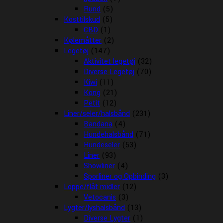
Rund
(5)
Kosttilskud
(5)
CBD
(1)
Kølemåtter
(2)
Legetøj
(147)
Aktivitet legetøj
(32)
Diverse Legetøj
(70)
Kiwi
(11)
Kong
(21)
Petit
(12)
Liner/seler/halsbånd
(231)
Bandana
(4)
Hundehalsbånd
(71)
Hundeseler
(53)
Liner
(93)
Showliner
(4)
Sporliner og Opbinding
(3)
Loppe/flåt midler
(12)
Vetocanis
(3)
Lygter/lyshalsbånd
(13)
Diverse Lygter
(1)