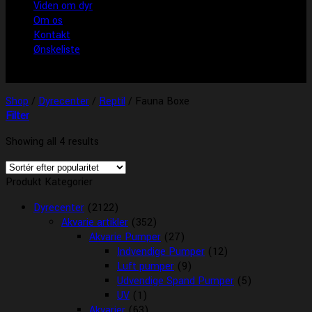
Viden om dyr
Om os
Kontakt
Ønskeliste
Shop
/
Dyrecenter
/
Reptil
/
Fauna Boxe
Filter
Showing all 4 results
Produkt Kategorier
Dyrecenter
(2122)
Akvarie artikler
(352)
Akvarie Pumper
(27)
Indvendige Pumper
(12)
Luft pumper
(9)
Udvendige Spand Pumper
(5)
UV
(1)
Akvarier
(63)