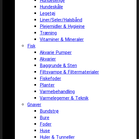
Hundesenge
Hundeskåle
Legetøj
Liner/Seler/Halsbånd
Plejemidler & Hygiejne
Træning
Vitaminer & Mineraler
Fisk
Akvarie Pumper
Akvarier
Baggrunde & Sten
Filtsvampe & Filtermaterialer
Fiskefoder
Planter
Varmebehandling
Varmelegemer & Teknik
Gnaver
Bundstrø
Bure
Foder
Huse
Huler & Tunneller