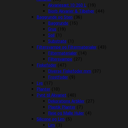
Akvariesæt 10-260 L
(19)
Biorb Akvarier & Tilbehør
(44)
Baggrunde og Sten
(36)
Baggrunde
(15)
Grus
(19)
Soil
(1)
Substrate
(1)
Filtersvampe og Filtermaterialer
(43)
Filtermaterialer
(14)
Filtersvampe
(27)
Fiskefoder
(47)
Diverse Fiskefoder mm
(37)
Frostfoder
(9)
Lys
(17)
Planter
(10)
Pynt til Akvariet
(40)
Dekorations Artikler
(27)
Plastik Planter
(7)
Reje og Malle Huler
(4)
Silicone og Lim
(5)
Lim
(3)