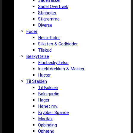
Sadeltasker
Sadel Overtræk
Stigbøjler
Stigremme
Diverse
Foder
Hestefoder
Sliksten & Godbidder
Tilskud
Beskyttelse
Fluebeskyttelse
Insektdækken & Masker
Hutter
Til Stalden
Til Boksen
Boksgardin
Hager
Hønet mv.
Krybber Spande
Mordax
Opbinding
Ophæng