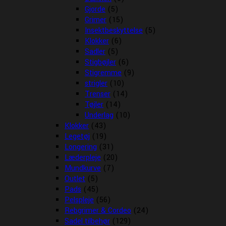
Gjorde
(5)
Grimer
(15)
Insektbeskyttelse
(5)
Klokker
(6)
Sadler
(5)
Stigbøjler
(6)
Stigremme
(9)
strigler
(10)
Trenser
(14)
Tøjler
(14)
Underlag
(10)
Klokker
(43)
Legetøj
(19)
Longering
(31)
Læderpleje
(20)
Mundkurve
(7)
Outlet
(5)
Pads
(45)
Pelspleje
(56)
Rebgrimer & Cordeo
(24)
Sadel tilbehør
(129)