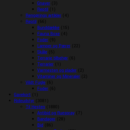
Gnaver
(3)
Reptil
(1)
Rengørings artikler
(4)
Reptil
(66)
Bunddække
(15)
Fauna Boxe
(4)
Foder
(9)
Lamper og Pærer
(22)
Skåle
(5)
Terrarie tilbehør
(6)
Terrarier
(1)
Varmesten og plader
(2)
Vitaminer og Mineraler
(2)
Vildt Fugle
(6)
Foder
(6)
Gavekort
(1)
Rideudstyr
(3081)
Til Hesten
(1880)
Antibid og fluespray
(7)
Bandager
(28)
Bid
(86)