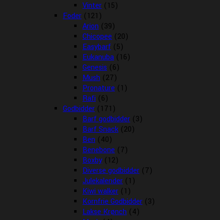
Vinter
(15)
Foder
(121)
Arion
(39)
Chicopee
(20)
Easybarf
(5)
Eukanuba
(16)
Genesis
(6)
Mush
(27)
Pronature
(1)
Rafi
(6)
Godbidder
(171)
Barf godbidder
(3)
Barf Snack
(20)
Ben
(40)
Benebone
(7)
Boxby
(12)
Diverse godbidder
(7)
Julekalender
(1)
Kiwi walker
(1)
Kornfrie Godbidder
(3)
Lakse Krønch
(4)