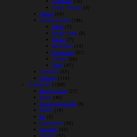
Til Boksen
(10)
Trailer Tilbehør
(3)
Tilskud
(54)
Trenser/kandar
(196)
Bidløs
(7)
Hjælpe Tøjler
(8)
Kandar
(7)
Næsebånd
(14)
Pandebånd
(51)
Trenser
(60)
Tøjler
(47)
Træktove
(37)
Underlag
(114)
Til Rytteren
(1200)
Back on track
(27)
Bluser
(45)
Brocher/slipsenåle
(5)
Bælter
(19)
Div
(5)
Gaveartikler
(42)
Handsker
(52)
Hårpynt
(52)