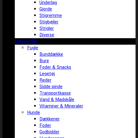
Underlag
Gjorde
Stigremme
Stigbøjler
Strigler
Diverse
Dyrecenter
Fugle
Bunddække
Bure
Foder & Snacks
Legetøj
Reder
Sidde pinde
Transportkasse
Vand & Madskåle
Vitaminer & Mineraler
Hunde
Dækkener
Foder
Godbidder