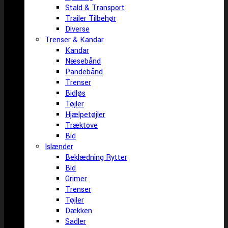
Stald & Transport
Trailer Tilbehør
Diverse
Trenser & Kandar
Kandar
Næsebånd
Pandebånd
Trenser
Bidløs
Tøjler
Hjælpetøjler
Træktove
Bid
Islænder
Beklædning Rytter
Bid
Grimer
Trenser
Tøjler
Dækken
Sadler