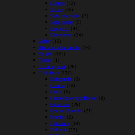
Diverse
(12)
Gjorde
(35)
Sadel overtræk
(7)
Sadeltasker
(5)
Stigbøjler
(41)
Stigremme
(24)
Sadler
(15)
Sliksten og Godbidder
(28)
Strigler
(151)
Tasker
(1)
Til sår og muk
(26)
Til stalden
(127)
Boksgardin
(5)
Diverse
(10)
Hager
(5)
Hesteklipper og tilbehør
(8)
Hønet mv
(26)
Krybber/Spande
(21)
Mordax
(2)
Opbinding
(18)
Ophæng
(12)