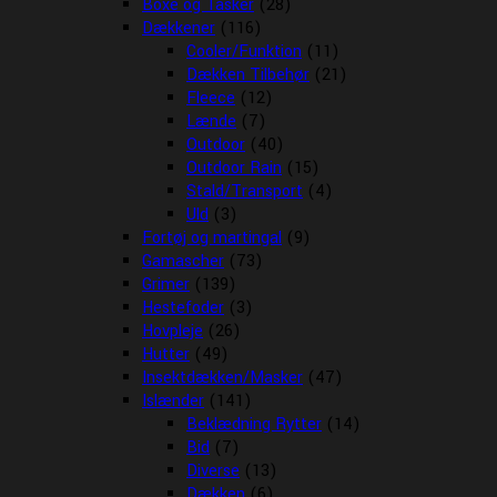
Boxe og Tasker
(28)
Dækkener
(116)
Cooler/Funktion
(11)
Dækken Tilbehør
(21)
Fleece
(12)
Lænde
(7)
Outdoor
(40)
Outdoor Rain
(15)
Stald/Transport
(4)
Uld
(3)
Fortøj og martingal
(9)
Gamascher
(73)
Grimer
(139)
Hestefoder
(3)
Hovpleje
(26)
Hutter
(49)
Insektdækken/Masker
(47)
Islænder
(141)
Beklædning Rytter
(14)
Bid
(7)
Diverse
(13)
Dækken
(6)