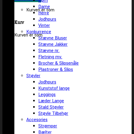
Børn
Dame
Kurven er tom
Herre
Jodhpurs
Kurv
Vinter
Konkurrence
Kurven er tom
Stævne Bluser
Stævne Jakker
Stævne nr.
Fletning mv.
Brocher & Slipsenåle
Plastroner & Slips
Støvler
Jodhpurs
Kunststof lange
Leggings
Læder Lange
Stald Støvler
Støvle Tilbehør
Accesories
Strømper
Bælter