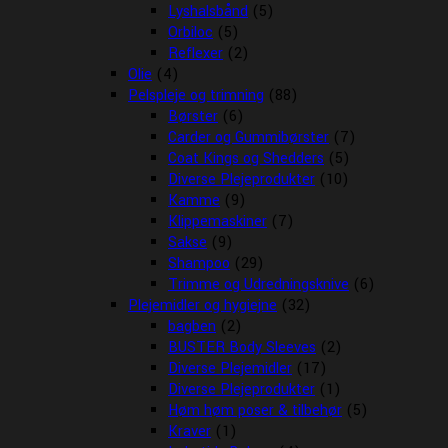
Lyshalsbånd
(5)
Orbiloc
(5)
Reflexer
(2)
Olie
(4)
Pelspleje og trimning
(88)
Børster
(6)
Carder og Gummibørster
(7)
Coat Kings og Shedders
(5)
Diverse Plejeprodukter
(10)
Kamme
(9)
Klippemaskiner
(7)
Sakse
(9)
Shampoo
(29)
Trimme og Udredningsknive
(6)
Plejemidler og hygiejne
(32)
bagben
(2)
BUSTER Body Sleeves
(2)
Diverse Plejemidler
(17)
Diverse Plejeprodukter
(1)
Høm høm poser & tilbehør
(5)
Kraver
(1)