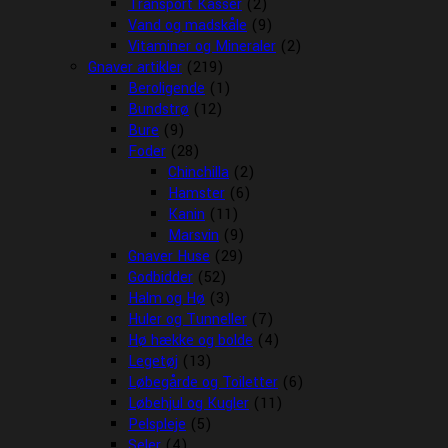
Transport Kasser
(2)
Vand og madskåle
(9)
Vitaminer og Mineraler
(2)
Gnaver artikler
(219)
Beroligende
(1)
Bundstrø
(12)
Bure
(9)
Foder
(28)
Chinchilla
(2)
Hamster
(6)
Kanin
(11)
Marsvin
(9)
Gnaver Huse
(29)
Godbidder
(52)
Halm og Hø
(3)
Huler og Tunneller
(7)
Hø hække og bolde
(4)
Legetøj
(13)
Løbegårde og Toiletter
(6)
Løbehjul og Kugler
(11)
Pelspleje
(5)
Seler
(4)