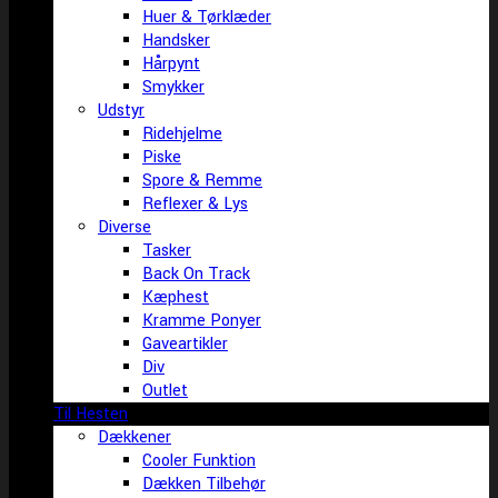
Huer & Tørklæder
Handsker
Hårpynt
Smykker
Udstyr
Ridehjelme
Piske
Spore & Remme
Reflexer & Lys
Diverse
Tasker
Back On Track
Kæphest
Kramme Ponyer
Gaveartikler
Div
Outlet
Til Hesten
Dækkener
Cooler Funktion
Dækken Tilbehør