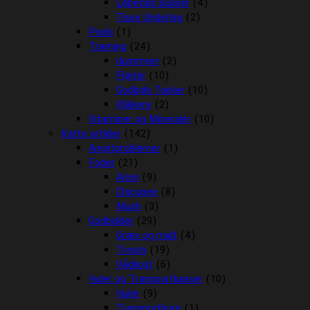
Løbetids Bukser
(4)
Tisse Underlag
(2)
Pools
(1)
Træning
(24)
dummyer
(2)
Fløjter
(10)
Godbids Tasker
(10)
Klikkere
(2)
Vitaminer og Mineraler
(10)
Katte artikler
(142)
Angstproblemer
(1)
Foder
(21)
Arion
(9)
Chicopee
(8)
Mush
(3)
Godbidder
(29)
Græs og malt
(4)
Treats
(19)
Vådkost
(6)
Huler og Transportkasser
(10)
Huler
(9)
Transportbure
(1)