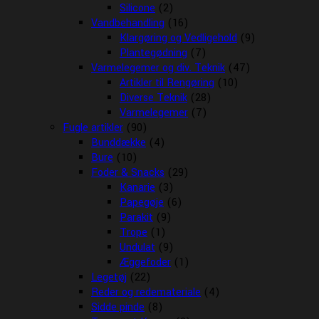
Silicone
(2)
Vandbehandling
(16)
Klargøring og Vedligehold
(9)
Plantegødning
(7)
Varmelegemer og div. Teknik
(47)
Artikler til Rengøring
(10)
Diverse Teknik
(28)
Varmelegemer
(7)
Fugle artikler
(90)
Bunddække
(4)
Bure
(10)
Foder & Snacks
(29)
Kanarie
(3)
Papegøje
(6)
Parakit
(9)
Trope
(1)
Undulat
(9)
Æggefoder
(1)
Legetøj
(22)
Reder og redemateriale
(4)
Sidde pinde
(8)