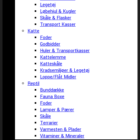
Legetøj
Løbehjul & Kugler
Skåle & Flasker
Transport Kasser
Katte
Foder
Godbidder
Huler & Transportkasser
Kattelemme
Katteskåle
Kradsemiljøer & Legetøj
Loppe/Flåt Midler
Reptil
Bunddække
Fauna Boxe
Foder
Lamper & Pærer
Skåle
Terrarier
Varmesten & Plader
Vitaminer & Mineraler