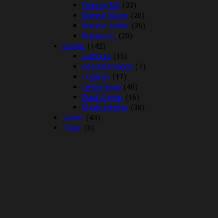
Fletning MV
(33)
Stævne Bluser
(20)
Stævne Jakker
(25)
Stævne nr.
(20)
Støvler
(142)
Jodhpurs
(15)
Kunststof lange
(7)
Leggings
(17)
Læder lange
(46)
Stald Støvler
(16)
Støvle tilbehør
(38)
Tasker
(43)
Trøjer
(8)