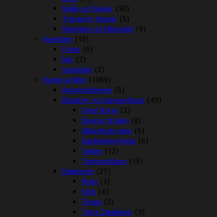
Skåle og Flasker
(20)
Transport Kasser
(5)
Vitaminer og Mineraler
(9)
Havedam
(10)
Foder
(6)
Net
(2)
Vandpleje
(2)
Hunde artikler
(1089)
Angstproblemer
(6)
Biludstyr og transportbure
(49)
Cykel Kurve
(2)
Diverse til bilen
(8)
Sikkerheds seler
(6)
Sædebeskyttelse
(6)
Tasker
(12)
Transportbure
(15)
Dækkener
(27)
Regn
(3)
Strik
(4)
Terapi
(2)
Tørre Dækkener
(3)