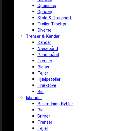
Opbinding
Ophæng
Stald & Transport
Trailer Tilbehør
Diverse
Trenser & Kandar
Kandar
Næsebånd
Pandebånd
Trenser
Bidløs
Tøjler
Hjælpetøjler
Træktove
Bid
Islænder
Beklædning Rytter
Bid
Grimer
Trenser
Tøjler