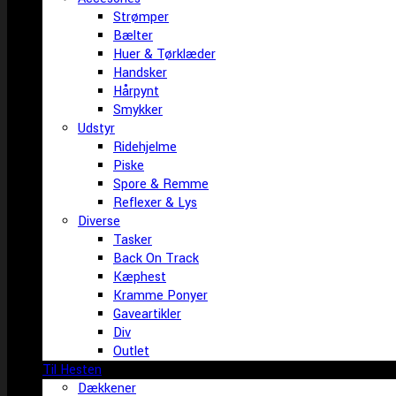
Strømper
Bælter
Huer & Tørklæder
Handsker
Hårpynt
Smykker
Udstyr
Ridehjelme
Piske
Spore & Remme
Reflexer & Lys
Diverse
Tasker
Back On Track
Kæphest
Kramme Ponyer
Gaveartikler
Div
Outlet
Til Hesten
Dækkener