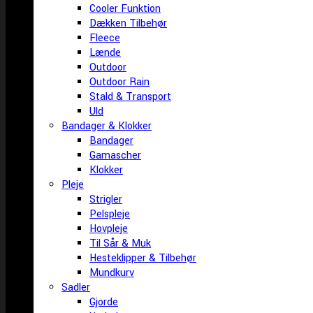
Cooler Funktion
Dækken Tilbehør
Fleece
Lænde
Outdoor
Outdoor Rain
Stald & Transport
Uld
Bandager & Klokker
Bandager
Gamascher
Klokker
Pleje
Strigler
Pelspleje
Hovpleje
Til Sår & Muk
Hesteklipper & Tilbehør
Mundkurv
Sadler
Gjorde