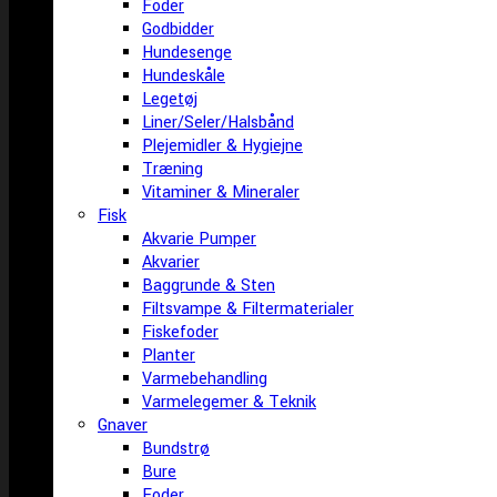
Foder
Godbidder
Hundesenge
Hundeskåle
Legetøj
Liner/Seler/Halsbånd
Plejemidler & Hygiejne
Træning
Vitaminer & Mineraler
Fisk
Akvarie Pumper
Akvarier
Baggrunde & Sten
Filtsvampe & Filtermaterialer
Fiskefoder
Planter
Varmebehandling
Varmelegemer & Teknik
Gnaver
Bundstrø
Bure
Foder