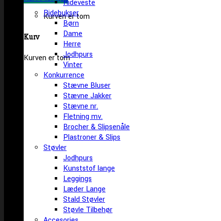
Rideveste
Ridebukser
Kurven er tom
Børn
Dame
Kurv
Herre
Jodhpurs
Kurven er tom
Vinter
Konkurrence
Stævne Bluser
Stævne Jakker
Stævne nr.
Fletning mv.
Brocher & Slipsenåle
Plastroner & Slips
Støvler
Jodhpurs
Kunststof lange
Leggings
Læder Lange
Stald Støvler
Støvle Tilbehør
Accesories