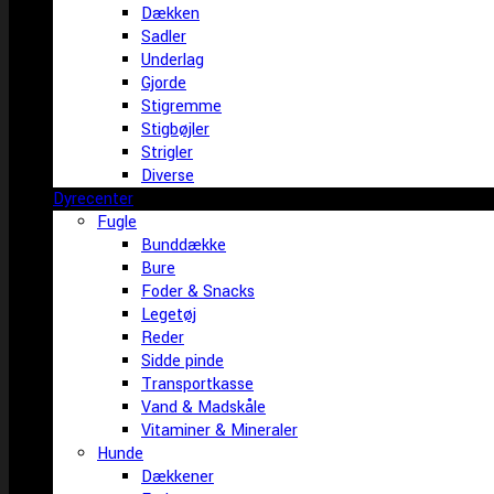
Dækken
Sadler
Underlag
Gjorde
Stigremme
Stigbøjler
Strigler
Diverse
Dyrecenter
Fugle
Bunddække
Bure
Foder & Snacks
Legetøj
Reder
Sidde pinde
Transportkasse
Vand & Madskåle
Vitaminer & Mineraler
Hunde
Dækkener