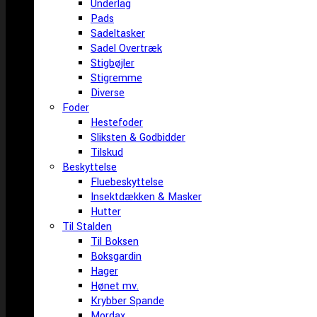
Underlag
Pads
Sadeltasker
Sadel Overtræk
Stigbøjler
Stigremme
Diverse
Foder
Hestefoder
Sliksten & Godbidder
Tilskud
Beskyttelse
Fluebeskyttelse
Insektdækken & Masker
Hutter
Til Stalden
Til Boksen
Boksgardin
Hager
Hønet mv.
Krybber Spande
Mordax