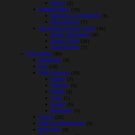
Silicone
(2)
Vandbehandling
(16)
Klargøring og Vedligehold
(9)
Plantegødning
(7)
Varmelegemer og div. Teknik
(46)
Artikler til Rengøring
(9)
Diverse Teknik
(28)
Varmelegemer
(7)
Fugle artikler
(89)
Bunddække
(4)
Bure
(10)
Foder & Snacks
(29)
Kanarie
(3)
Papegøje
(6)
Parakit
(9)
Trope
(1)
Undulat
(9)
Æggefoder
(1)
Legetøj
(22)
Reder og redemateriale
(3)
Sidde pinde
(8)