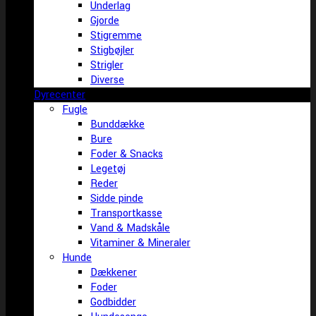
Underlag
Gjorde
Stigremme
Stigbøjler
Strigler
Diverse
Dyrecenter
Fugle
Bunddække
Bure
Foder & Snacks
Legetøj
Reder
Sidde pinde
Transportkasse
Vand & Madskåle
Vitaminer & Mineraler
Hunde
Dækkener
Foder
Godbidder