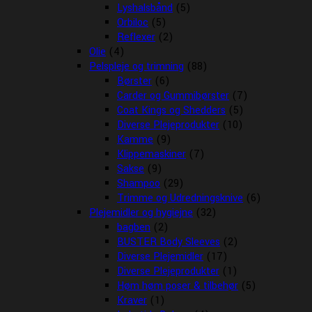
Lyshalsbånd
(5)
Orbiloc
(5)
Reflexer
(2)
Olie
(4)
Pelspleje og trimning
(88)
Børster
(6)
Carder og Gummibørster
(7)
Coat Kings og Shedders
(5)
Diverse Plejeprodukter
(10)
Kamme
(9)
Klippemaskiner
(7)
Sakse
(9)
Shampoo
(29)
Trimme og Udredningsknive
(6)
Plejemidler og hygiejne
(32)
bagben
(2)
BUSTER Body Sleeves
(2)
Diverse Plejemidler
(17)
Diverse Plejeprodukter
(1)
Høm høm poser & tilbehør
(5)
Kraver
(1)