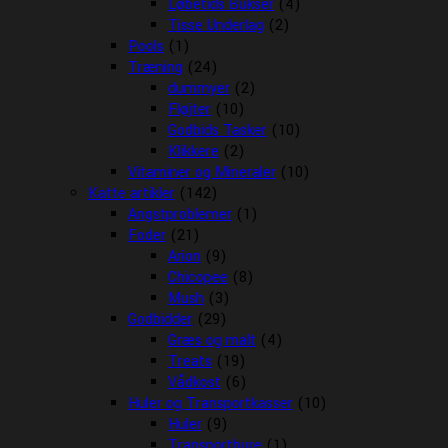
Løbetids Bukser
(4)
Tisse Underlag
(2)
Pools
(1)
Træning
(24)
dummyer
(2)
Fløjter
(10)
Godbids Tasker
(10)
Klikkere
(2)
Vitaminer og Mineraler
(10)
Katte artikler
(142)
Angstproblemer
(1)
Foder
(21)
Arion
(9)
Chicopee
(8)
Mush
(3)
Godbidder
(29)
Græs og malt
(4)
Treats
(19)
Vådkost
(6)
Huler og Transportkasser
(10)
Huler
(9)
Transportbure
(1)