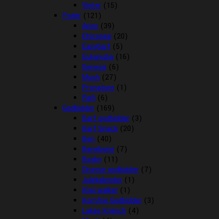
Vinter
(15)
Foder
(121)
Arion
(39)
Chicopee
(20)
Easybarf
(5)
Eukanuba
(16)
Genesis
(6)
Mush
(27)
Pronature
(1)
Rafi
(6)
Godbidder
(169)
Barf godbidder
(3)
Barf Snack
(20)
Ben
(40)
Benebone
(7)
Boxby
(11)
Diverse godbidder
(7)
Julekalender
(1)
Kiwi walker
(1)
Kornfrie Godbidder
(3)
Lakse Krønch
(4)