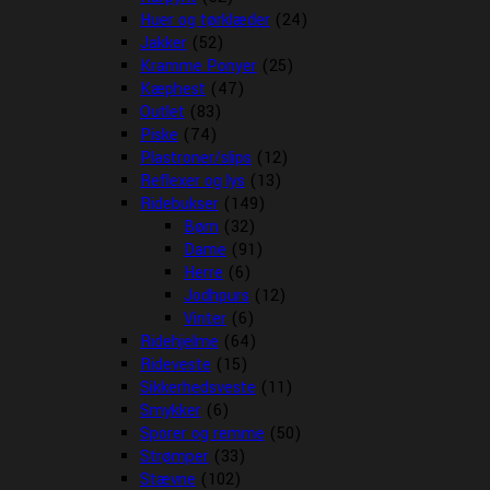
Huer og tørklæder
(24)
Jakker
(52)
Kramme Ponyer
(25)
Kæphest
(47)
Outlet
(83)
Piske
(74)
Plastroner/slips
(12)
Reflexer og lys
(13)
Ridebukser
(149)
Børn
(32)
Dame
(91)
Herre
(6)
Jodhpurs
(12)
Vinter
(6)
Ridehjelme
(64)
Rideveste
(15)
Sikkerhedsveste
(11)
Smykker
(6)
Sporer og remme
(50)
Strømper
(33)
Stævne
(102)