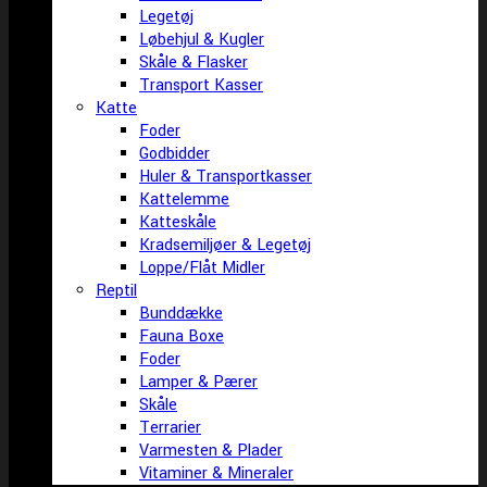
Legetøj
Løbehjul & Kugler
Skåle & Flasker
Transport Kasser
Katte
Foder
Godbidder
Huler & Transportkasser
Kattelemme
Katteskåle
Kradsemiljøer & Legetøj
Loppe/Flåt Midler
Reptil
Bunddække
Fauna Boxe
Foder
Lamper & Pærer
Skåle
Terrarier
Varmesten & Plader
Vitaminer & Mineraler