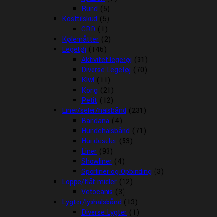
Rund
(5)
Kosttilskud
(5)
CBD
(1)
Kølemåtter
(2)
Legetøj
(146)
Aktivitet legetøj
(31)
Diverse Legetøj
(70)
Kiwi
(11)
Kong
(21)
Petit
(12)
Liner/seler/halsbånd
(231)
Bandana
(4)
Hundehalsbånd
(71)
Hundeseler
(53)
Liner
(93)
Showliner
(4)
Sporliner og Opbinding
(3)
Loppe/flåt midler
(12)
Vetocanis
(3)
Lygter/lyshalsbånd
(13)
Diverse Lygter
(1)