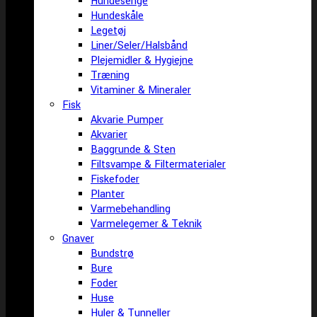
Hundesenge
Hundeskåle
Legetøj
Liner/Seler/Halsbånd
Plejemidler & Hygiejne
Træning
Vitaminer & Mineraler
Fisk
Akvarie Pumper
Akvarier
Baggrunde & Sten
Filtsvampe & Filtermaterialer
Fiskefoder
Planter
Varmebehandling
Varmelegemer & Teknik
Gnaver
Bundstrø
Bure
Foder
Huse
Huler & Tunneller