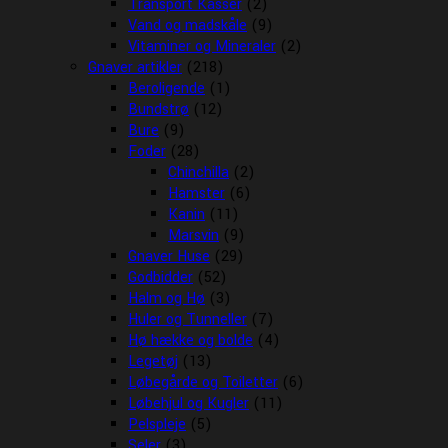
Transport Kasser
(2)
Vand og madskåle
(9)
Vitaminer og Mineraler
(2)
Gnaver artikler
(218)
Beroligende
(1)
Bundstrø
(12)
Bure
(9)
Foder
(28)
Chinchilla
(2)
Hamster
(6)
Kanin
(11)
Marsvin
(9)
Gnaver Huse
(29)
Godbidder
(52)
Halm og Hø
(3)
Huler og Tunneller
(7)
Hø hække og bolde
(4)
Legetøj
(13)
Løbegårde og Toiletter
(6)
Løbehjul og Kugler
(11)
Pelspleje
(5)
Seler
(3)