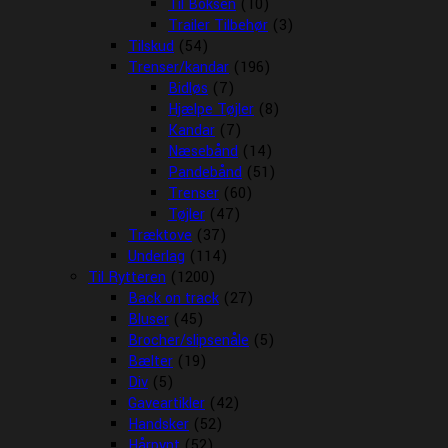
Til Boksen
(10)
Trailer Tilbehør
(3)
Tilskud
(54)
Trenser/kandar
(196)
Bidløs
(7)
Hjælpe Tøjler
(8)
Kandar
(7)
Næsebånd
(14)
Pandebånd
(51)
Trenser
(60)
Tøjler
(47)
Træktove
(37)
Underlag
(114)
Til Rytteren
(1200)
Back on track
(27)
Bluser
(45)
Brocher/slipsenåle
(5)
Bælter
(19)
Div
(5)
Gaveartikler
(42)
Handsker
(52)
Hårpynt
(52)