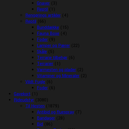
Gnaver
(3)
Reptil
(1)
Rengørings artikler
(4)
Reptil
(66)
Bunddække
(15)
Fauna Boxe
(4)
Foder
(9)
Lamper og Pærer
(22)
Skåle
(5)
Terrarie tilbehør
(6)
Terrarier
(1)
Varmesten og plader
(2)
Vitaminer og Mineraler
(2)
Vildt Fugle
(6)
Foder
(6)
Gavekort
(1)
Rideudstyr
(3080)
Til Hesten
(1879)
Antibid og fluespray
(7)
Bandager
(28)
Bid
(86)