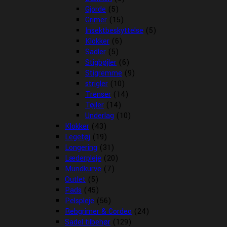
Gjorde
(5)
Grimer
(15)
Insektbeskyttelse
(5)
Klokker
(6)
Sadler
(5)
Stigbøjler
(6)
Stigremme
(9)
strigler
(10)
Trenser
(14)
Tøjler
(14)
Underlag
(10)
Klokker
(43)
Legetøj
(19)
Longering
(31)
Læderpleje
(20)
Mundkurve
(7)
Outlet
(5)
Pads
(45)
Pelspleje
(56)
Rebgrimer & Cordeo
(24)
Sadel tilbehør
(129)