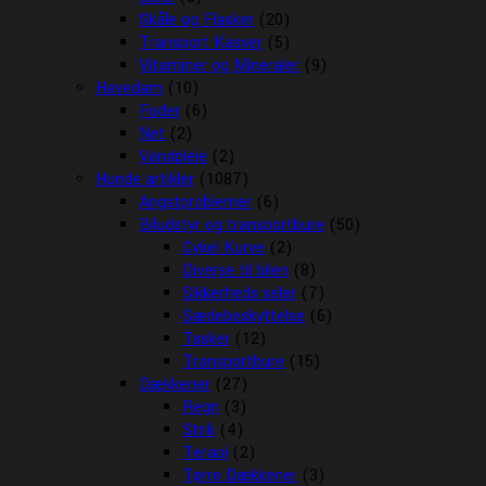
Skåle og Flasker
(20)
Transport Kasser
(5)
Vitaminer og Mineraler
(9)
Havedam
(10)
Foder
(6)
Net
(2)
Vandpleje
(2)
Hunde artikler
(1087)
Angstproblemer
(6)
Biludstyr og transportbure
(50)
Cykel Kurve
(2)
Diverse til bilen
(8)
Sikkerheds seler
(7)
Sædebeskyttelse
(6)
Tasker
(12)
Transportbure
(15)
Dækkener
(27)
Regn
(3)
Strik
(4)
Terapi
(2)
Tørre Dækkener
(3)