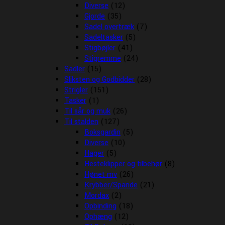
Diverse
(12)
Gjorde
(35)
Sadel overtræk
(7)
Sadeltasker
(5)
Stigbøjler
(41)
Stigremme
(24)
Sadler
(15)
Sliksten og Godbidder
(28)
Strigler
(151)
Tasker
(1)
Til sår og muk
(26)
Til stalden
(127)
Boksgardin
(5)
Diverse
(10)
Hager
(5)
Hesteklipper og tilbehør
(8)
Hønet mv
(26)
Krybber/Spande
(21)
Mordax
(2)
Opbinding
(18)
Ophæng
(12)