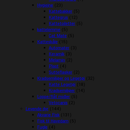
Hygiejne
(23)
Kattebakker
(5)
Kattegrus
(12)
Kattetoiletter
(5)
kattelemme
(5)
Cat Mate
(5)
Katteskåle
(15)
Automater
(3)
Keramik
(3)
Melamin
(2)
Plast
(4)
Sutteflasker
(2)
Kradsemiljøer og Legetøj
(32)
Katte Legetøj
(18)
Kradsemiljøer
(14)
Loppe/flåt midler
(5)
Vetocanis
(2)
Levende dyr
(144)
Akvarie Fisk
(131)
Fisk til Havedam
(5)
Fugle
(4)