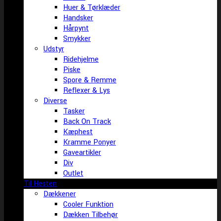
Huer & Tørklæder
Handsker
Hårpynt
Smykker
Udstyr
Ridehjelme
Piske
Spore & Remme
Reflexer & Lys
Diverse
Tasker
Back On Track
Kæphest
Kramme Ponyer
Gaveartikler
Div
Outlet
Til Hesten
Dækkener
Cooler Funktion
Dækken Tilbehør