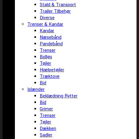
Stald & Transport
Trailer Tilbehør
Diverse
Trenser & Kandar
Kandar
Næsebånd
Pandebånd
Trenser
Bidløs
Tøjler
Hjælpetøjler
Træktove
Bid
Islænder
Beklædning Rytter
Bid
Grimer
Trenser
Tøjler
Dækken
Sadler