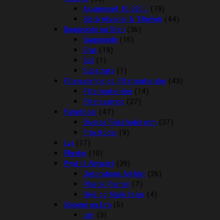
Akvariesæt 10-260 L
(19)
Biorb Akvarier & Tilbehør
(44)
Baggrunde og Sten
(36)
Baggrunde
(15)
Grus
(19)
Soil
(1)
Substrate
(1)
Filtersvampe og Filtermaterialer
(43)
Filtermaterialer
(14)
Filtersvampe
(27)
Fiskefoder
(47)
Diverse Fiskefoder mm
(37)
Frostfoder
(9)
Lys
(17)
Planter
(10)
Pynt til Akvariet
(39)
Dekorations Artikler
(26)
Plastik Planter
(7)
Reje og Malle Huler
(4)
Silicone og Lim
(5)
Lim
(3)