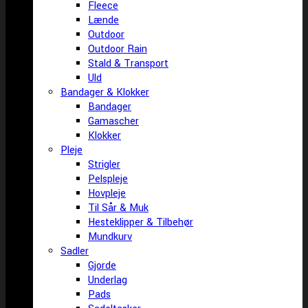
Fleece
Lænde
Outdoor
Outdoor Rain
Stald & Transport
Uld
Bandager & Klokker
Bandager
Gamascher
Klokker
Pleje
Strigler
Pelspleje
Hovpleje
Til Sår & Muk
Hesteklipper & Tilbehør
Mundkurv
Sadler
Gjorde
Underlag
Pads