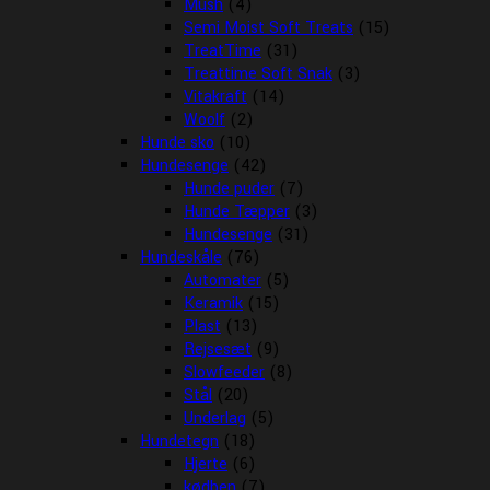
Mush
(4)
Semi Moist Soft Treats
(15)
TreatTime
(31)
Treattime Soft Snak
(3)
Vitakraft
(14)
Woolf
(2)
Hunde sko
(10)
Hundesenge
(42)
Hunde puder
(7)
Hunde Tæpper
(3)
Hundesenge
(31)
Hundeskåle
(76)
Automater
(5)
Keramik
(15)
Plast
(13)
Rejsesæt
(9)
Slowfeeder
(8)
Stål
(20)
Underlag
(5)
Hundetegn
(18)
Hjerte
(6)
kødben
(7)