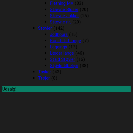
Fletning MV
(33)
Stævne Bluser
(20)
Stævne Jakker
(25)
Stævne nr.
(20)
Støvler
(142)
Jodhpurs
(15)
Kunststof lange
(7)
Leggings
(17)
Læder lange
(46)
Stald Støvler
(16)
Støvle tilbehør
(38)
Tasker
(43)
Trøjer
(8)
Udsalg!