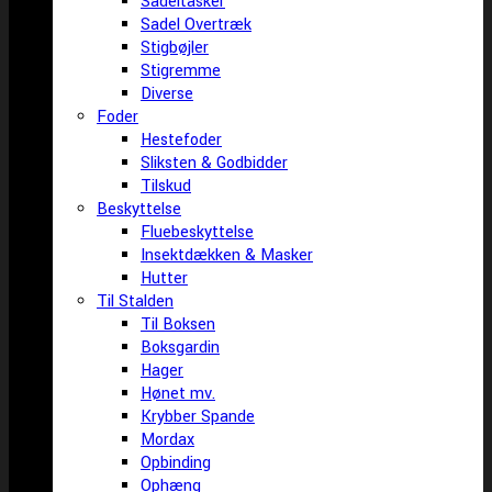
Sadeltasker
Sadel Overtræk
Stigbøjler
Stigremme
Diverse
Foder
Hestefoder
Sliksten & Godbidder
Tilskud
Beskyttelse
Fluebeskyttelse
Insektdækken & Masker
Hutter
Til Stalden
Til Boksen
Boksgardin
Hager
Hønet mv.
Krybber Spande
Mordax
Opbinding
Ophæng