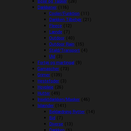
Boxe og Tasker
(28)
Dækkener
(116)
Cooler/Funktion
(11)
Dækken Tilbehør
(21)
Fleece
(12)
Lænde
(7)
Outdoor
(40)
Outdoor Rain
(15)
Stald/Transport
(4)
Uld
(3)
Fortøj og martingal
(9)
Gamascher
(73)
Grimer
(139)
Hestefoder
(3)
Hovpleje
(26)
Hutter
(49)
Insektdækken/Masker
(46)
Islænder
(141)
Beklædning Rytter
(14)
Bid
(7)
Diverse
(13)
Dækken
(6)