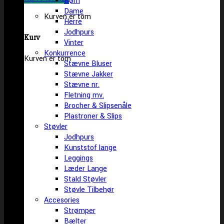
Børn
Dame
Kurven er tom
Herre
Jodhpurs
Kurv
Vinter
Konkurrence
Kurven er tom
Stævne Bluser
Stævne Jakker
Stævne nr.
Fletning mv.
Brocher & Slipsenåle
Plastroner & Slips
Støvler
Jodhpurs
Kunststof lange
Leggings
Læder Lange
Stald Støvler
Støvle Tilbehør
Accesories
Strømper
Bælter