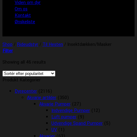
Viden om dyr
Om os
Kontakt
Ønskeliste
Shop
/
Rideudstyr
/
Til Hesten
/
Insektdækken/Masker
Filter
Showing all 46 results
Produkt Kategorier
Dyrecenter
(2116)
Akvarie artikler
(350)
Akvarie Pumper
(27)
Indvendige Pumper
(12)
Luft pumper
(9)
Udvendige Spand Pumper
(5)
UV
(1)
Akvarier
(63)