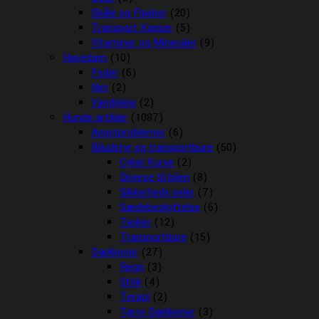
Skåle og Flasker
(20)
Transport Kasser
(5)
Vitaminer og Mineraler
(9)
Havedam
(10)
Foder
(6)
Net
(2)
Vandpleje
(2)
Hunde artikler
(1087)
Angstproblemer
(6)
Biludstyr og transportbure
(50)
Cykel Kurve
(2)
Diverse til bilen
(8)
Sikkerheds seler
(7)
Sædebeskyttelse
(6)
Tasker
(12)
Transportbure
(15)
Dækkener
(27)
Regn
(3)
Strik
(4)
Terapi
(2)
Tørre Dækkener
(3)