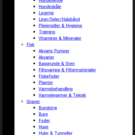
Hundesenge
Hundeskåle
Legetøj
Liner/Seler/Halsbånd
Plejemidler & Hygiejne
Træning
Vitaminer & Mineraler
Fisk
Akvarie Pumper
Akvarier
Baggrunde & Sten
Filtsvampe & Filtermaterialer
Fiskefoder
Planter
Varmebehandling
Varmelegemer & Teknik
Gnaver
Bundstrø
Bure
Foder
Huse
Huler & Tunneller