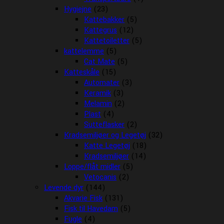
Hygiejne
(23)
Kattebakker
(5)
Kattegrus
(12)
Kattetoiletter
(5)
kattelemme
(5)
Cat Mate
(5)
Katteskåle
(15)
Automater
(3)
Keramik
(3)
Melamin
(2)
Plast
(4)
Sutteflasker
(2)
Kradsemiljøer og Legetøj
(32)
Katte Legetøj
(18)
Kradsemiljøer
(14)
Loppe/flåt midler
(5)
Vetocanis
(2)
Levende dyr
(144)
Akvarie Fisk
(131)
Fisk til Havedam
(5)
Fugle
(4)