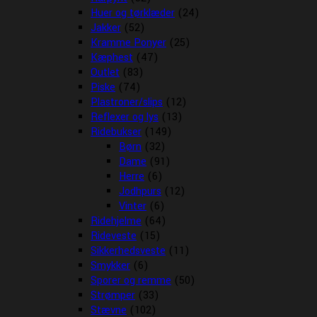
Huer og tørklæder
(24)
Jakker
(52)
Kramme Ponyer
(25)
Kæphest
(47)
Outlet
(83)
Piske
(74)
Plastroner/slips
(12)
Reflexer og lys
(13)
Ridebukser
(149)
Børn
(32)
Dame
(91)
Herre
(6)
Jodhpurs
(12)
Vinter
(6)
Ridehjelme
(64)
Rideveste
(15)
Sikkerhedsveste
(11)
Smykker
(6)
Sporer og remme
(50)
Strømper
(33)
Stævne
(102)