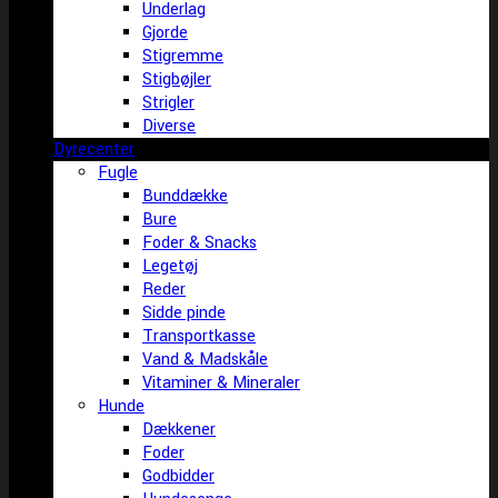
Underlag
Gjorde
Stigremme
Stigbøjler
Strigler
Diverse
Dyrecenter
Fugle
Bunddække
Bure
Foder & Snacks
Legetøj
Reder
Sidde pinde
Transportkasse
Vand & Madskåle
Vitaminer & Mineraler
Hunde
Dækkener
Foder
Godbidder