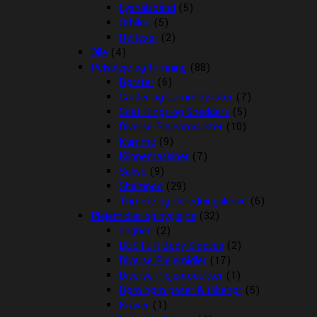
Lyshalsbånd
(5)
Orbiloc
(5)
Reflexer
(2)
Olie
(4)
Pelspleje og trimning
(88)
Børster
(6)
Carder og Gummibørster
(7)
Coat Kings og Shedders
(5)
Diverse Plejeprodukter
(10)
Kamme
(9)
Klippemaskiner
(7)
Sakse
(9)
Shampoo
(29)
Trimme og Udredningsknive
(6)
Plejemidler og hygiejne
(32)
bagben
(2)
BUSTER Body Sleeves
(2)
Diverse Plejemidler
(17)
Diverse Plejeprodukter
(1)
Høm høm poser & tilbehør
(5)
Kraver
(1)