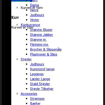
Børn
Dame
Kurven er tom
Herre
Jodhpurs
Kurv
Vinter
Konkurrence
Kurven er tom
Stævne Bluser
Stævne Jakker
Stævne nr.
Fletning mv.
Brocher & Slipsenåle
Plastroner & Slips
Støvler
Jodhpurs
Kunststof lange
Leggings
Læder Lange
Stald Støvler
Støvle Tilbehør
Accesories
Strømper
Bælter