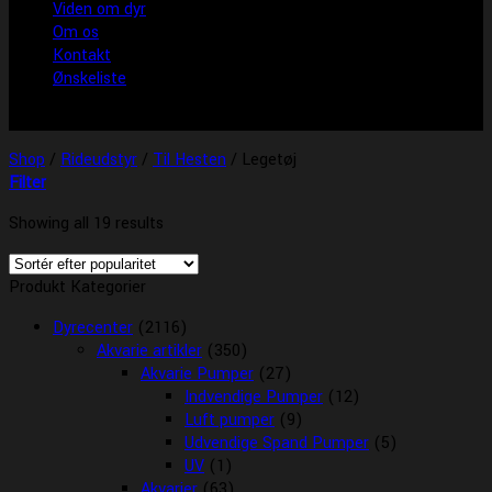
Viden om dyr
Om os
Kontakt
Ønskeliste
Shop
/
Rideudstyr
/
Til Hesten
/
Legetøj
Filter
Showing all 19 results
Produkt Kategorier
Dyrecenter
(2116)
Akvarie artikler
(350)
Akvarie Pumper
(27)
Indvendige Pumper
(12)
Luft pumper
(9)
Udvendige Spand Pumper
(5)
UV
(1)
Akvarier
(63)