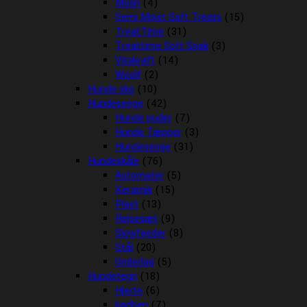
Mush
(4)
Semi Moist Soft Treats
(15)
TreatTime
(31)
Treattime Soft Snak
(3)
Vitakraft
(14)
Woolf
(2)
Hunde sko
(10)
Hundesenge
(42)
Hunde puder
(7)
Hunde Tæpper
(3)
Hundesenge
(31)
Hundeskåle
(76)
Automater
(5)
Keramik
(15)
Plast
(13)
Rejsesæt
(9)
Slowfeeder
(8)
Stål
(20)
Underlag
(5)
Hundetegn
(18)
Hjerte
(6)
kødben
(7)