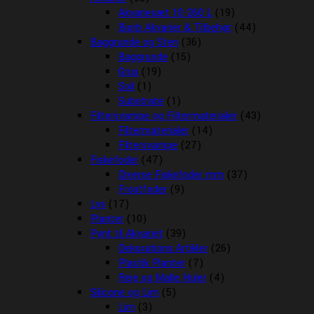
Akvariesæt 10-260 L
(19)
Biorb Akvarier & Tilbehør
(44)
Baggrunde og Sten
(36)
Baggrunde
(15)
Grus
(19)
Soil
(1)
Substrate
(1)
Filtersvampe og Filtermaterialer
(43)
Filtermaterialer
(14)
Filtersvampe
(27)
Fiskefoder
(47)
Diverse Fiskefoder mm
(37)
Frostfoder
(9)
Lys
(17)
Planter
(10)
Pynt til Akvariet
(39)
Dekorations Artikler
(26)
Plastik Planter
(7)
Reje og Malle Huler
(4)
Silicone og Lim
(5)
Lim
(3)