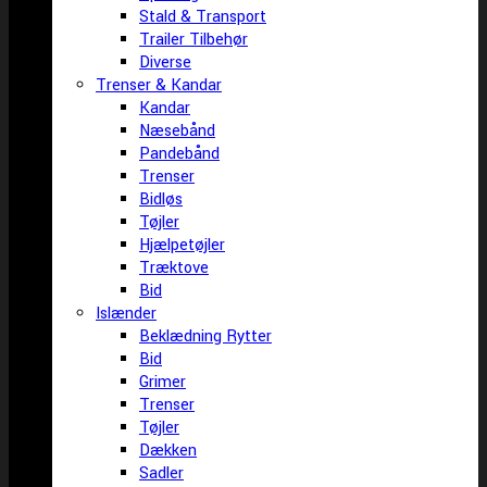
Stald & Transport
Trailer Tilbehør
Diverse
Trenser & Kandar
Kandar
Næsebånd
Pandebånd
Trenser
Bidløs
Tøjler
Hjælpetøjler
Træktove
Bid
Islænder
Beklædning Rytter
Bid
Grimer
Trenser
Tøjler
Dækken
Sadler