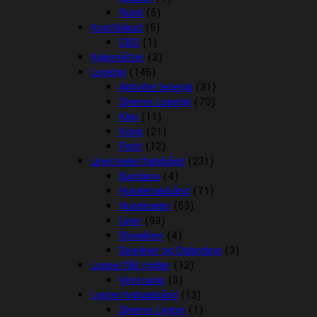
Rund
(5)
Kosttilskud
(5)
CBD
(1)
Kølemåtter
(2)
Legetøj
(146)
Aktivitet legetøj
(31)
Diverse Legetøj
(70)
Kiwi
(11)
Kong
(21)
Petit
(12)
Liner/seler/halsbånd
(231)
Bandana
(4)
Hundehalsbånd
(71)
Hundeseler
(53)
Liner
(93)
Showliner
(4)
Sporliner og Opbinding
(3)
Loppe/flåt midler
(12)
Vetocanis
(3)
Lygter/lyshalsbånd
(13)
Diverse Lygter
(1)