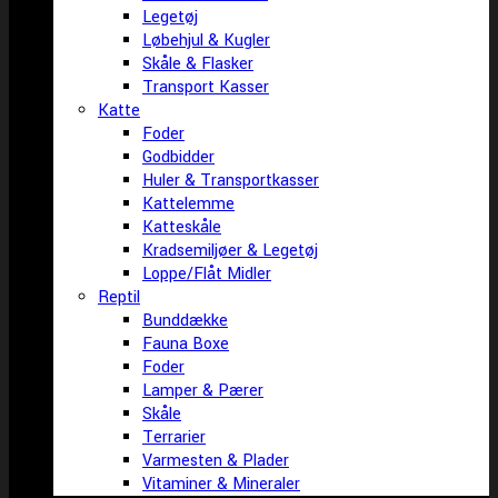
Legetøj
Løbehjul & Kugler
Skåle & Flasker
Transport Kasser
Katte
Foder
Godbidder
Huler & Transportkasser
Kattelemme
Katteskåle
Kradsemiljøer & Legetøj
Loppe/Flåt Midler
Reptil
Bunddække
Fauna Boxe
Foder
Lamper & Pærer
Skåle
Terrarier
Varmesten & Plader
Vitaminer & Mineraler