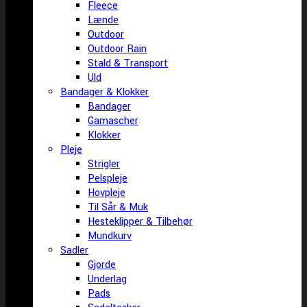
Fleece
Lænde
Outdoor
Outdoor Rain
Stald & Transport
Uld
Bandager & Klokker
Bandager
Gamascher
Klokker
Pleje
Strigler
Pelspleje
Hovpleje
Til Sår & Muk
Hesteklipper & Tilbehør
Mundkurv
Sadler
Gjorde
Underlag
Pads