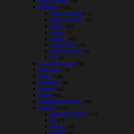
Boxe og Tasker
(28)
Dækkener
(116)
Cooler/Funktion
(11)
Dækken Tilbehør
(21)
Fleece
(12)
Lænde
(7)
Outdoor
(40)
Outdoor Rain
(15)
Stald/Transport
(4)
Uld
(3)
Fortøj og martingal
(9)
Gamascher
(73)
Grimer
(139)
Hestefoder
(3)
Hovpleje
(26)
Hutter
(49)
Insektdækken/Masker
(46)
Islænder
(141)
Beklædning Rytter
(14)
Bid
(7)
Diverse
(13)
Dækken
(6)