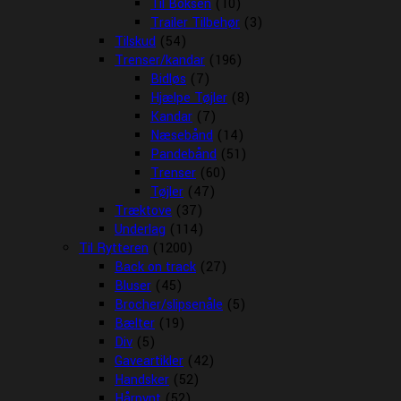
Til Boksen
(10)
Trailer Tilbehør
(3)
Tilskud
(54)
Trenser/kandar
(196)
Bidløs
(7)
Hjælpe Tøjler
(8)
Kandar
(7)
Næsebånd
(14)
Pandebånd
(51)
Trenser
(60)
Tøjler
(47)
Træktove
(37)
Underlag
(114)
Til Rytteren
(1200)
Back on track
(27)
Bluser
(45)
Brocher/slipsenåle
(5)
Bælter
(19)
Div
(5)
Gaveartikler
(42)
Handsker
(52)
Hårpynt
(52)