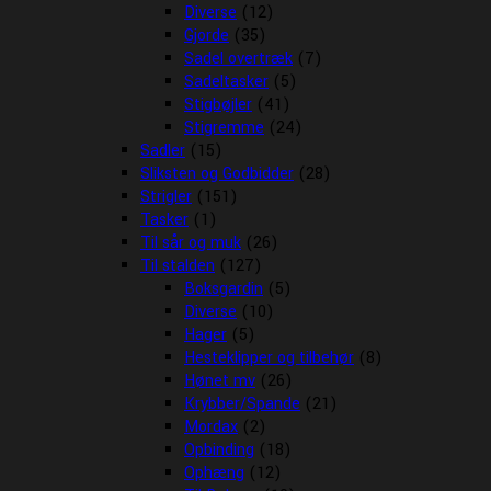
Diverse
(12)
Gjorde
(35)
Sadel overtræk
(7)
Sadeltasker
(5)
Stigbøjler
(41)
Stigremme
(24)
Sadler
(15)
Sliksten og Godbidder
(28)
Strigler
(151)
Tasker
(1)
Til sår og muk
(26)
Til stalden
(127)
Boksgardin
(5)
Diverse
(10)
Hager
(5)
Hesteklipper og tilbehør
(8)
Hønet mv
(26)
Krybber/Spande
(21)
Mordax
(2)
Opbinding
(18)
Ophæng
(12)