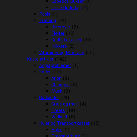
Løbetids Bukser
(4)
Tisse Underlag
(2)
Pools
(1)
Træning
(24)
dummyer
(2)
Fløjter
(10)
Godbids Tasker
(10)
Klikkere
(2)
Vitaminer og Mineraler
(10)
Katte artikler
(142)
Angstproblemer
(1)
Foder
(21)
Arion
(9)
Chicopee
(8)
Mush
(3)
Godbidder
(29)
Græs og malt
(4)
Treats
(19)
Vådkost
(6)
Huler og Transportkasser
(10)
Huler
(9)
Transportbure
(1)