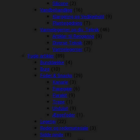
Silicone
(2)
Vandbehandling
(16)
Klargøring og Vedligehold
(9)
Plantegødning
(7)
Varmelegemer og div. Teknik
(46)
Artikler til Rengøring
(9)
Diverse Teknik
(28)
Varmelegemer
(7)
Fugle artikler
(89)
Bunddække
(4)
Bure
(10)
Foder & Snacks
(29)
Kanarie
(3)
Papegøje
(6)
Parakit
(9)
Trope
(1)
Undulat
(9)
Æggefoder
(1)
Legetøj
(22)
Reder og redemateriale
(3)
Sidde pinde
(8)