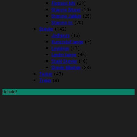
Fletning MV
(33)
Stævne Bluser
(20)
Stævne Jakker
(25)
Stævne nr.
(20)
Støvler
(142)
Jodhpurs
(15)
Kunststof lange
(7)
Leggings
(17)
Læder lange
(46)
Stald Støvler
(16)
Støvle tilbehør
(38)
Tasker
(43)
Trøjer
(8)
Udsalg!