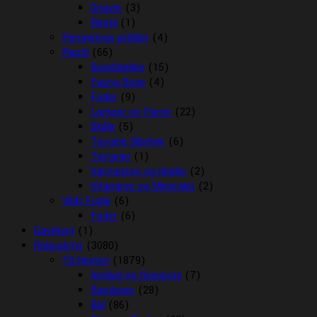
Gnaver
(3)
Reptil
(1)
Rengørings artikler
(4)
Reptil
(66)
Bunddække
(15)
Fauna Boxe
(4)
Foder
(9)
Lamper og Pærer
(22)
Skåle
(5)
Terrarie tilbehør
(6)
Terrarier
(1)
Varmesten og plader
(2)
Vitaminer og Mineraler
(2)
Vildt Fugle
(6)
Foder
(6)
Gavekort
(1)
Rideudstyr
(3080)
Til Hesten
(1879)
Antibid og fluespray
(7)
Bandager
(28)
Bid
(86)