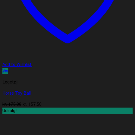
Add to Wishlist
Vis
Legetøj
Horse Toy Ball
Den
Den
kr.
175,00
kr.
157,50
oprindelige
aktuelle
Udsalg!
pris
pris
var:
er:
kr. 175,00.
kr. 157,50.