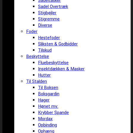
Sadeltasker
Sadel Overtræk
Stigbøjler
Stigremme
Diverse
Foder
Hestefoder
Sliksten & Godbidder
Tilskud
Beskyttelse
Fluebeskyttelse
Insektdækken & Masker
Hutter
Til Stalden
Til Boksen
Boksgardin
Hager
Hønet mv.
Krybber Spande
Mordax
Opbinding
Ophæng