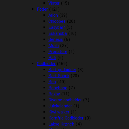
Vinter
(15)
Foder
(121)
Arion
(39)
Chicopee
(20)
Easybarf
(5)
Eukanuba
(16)
Genesis
(6)
Mush
(27)
Pronature
(1)
Rafi
(6)
Godbidder
(169)
Barf godbidder
(3)
Barf Snack
(20)
Ben
(40)
Benebone
(7)
Boxby
(11)
Diverse godbidder
(7)
Julekalender
(1)
Kiwi walker
(1)
Kornfrie Godbidder
(3)
Lakse Krønch
(4)