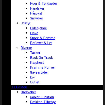
Huer & Tørklæder
Handsker
Hårpynt
Smykker
Udstyr
Ridehjelme
Piske
Spore & Remme
Reflexer & Lys
Diverse
Tasker
Back On Track
Kæphest
Kramme Ponyer
Gaveartikler
Div
Outlet
Til Hesten
Dækkener
Cooler Funktion
Dækken Tilbehør