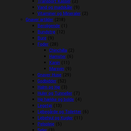
Transport Kasser
(2)
Vand og madskåle
(9)
Vitaminer og Mineraler
(2)
Gnaver artikler
(218)
Beroligende
(1)
Bundstrø
(12)
Bure
(9)
Foder
(28)
Chinchilla
(2)
Hamster
(6)
Kanin
(11)
Marsvin
(9)
Gnaver Huse
(29)
Godbidder
(52)
Halm og Hø
(3)
Huler og Tunneller
(7)
Hø hække og bolde
(4)
Legetøj
(13)
Løbegårde og Toiletter
(6)
Løbehjul og Kugler
(11)
Pelspleje
(5)
Seler
(3)