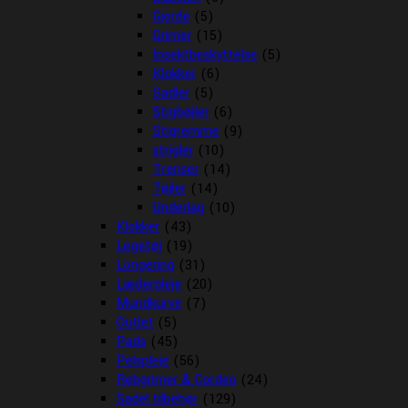
Gjorde
(5)
Grimer
(15)
Insektbeskyttelse
(5)
Klokker
(6)
Sadler
(5)
Stigbøjler
(6)
Stigremme
(9)
strigler
(10)
Trenser
(14)
Tøjler
(14)
Underlag
(10)
Klokker
(43)
Legetøj
(19)
Longering
(31)
Læderpleje
(20)
Mundkurve
(7)
Outlet
(5)
Pads
(45)
Pelspleje
(56)
Rebgrimer & Cordeo
(24)
Sadel tilbehør
(129)