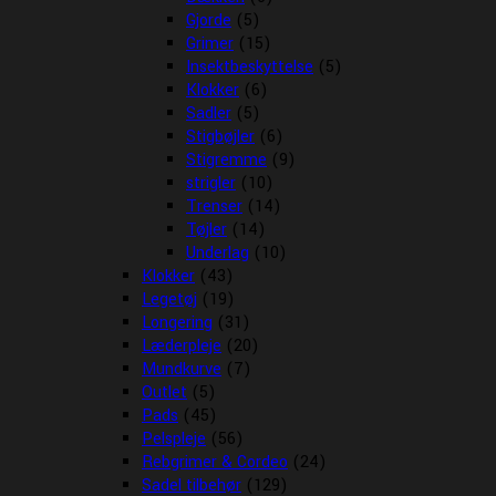
Gjorde
(5)
Grimer
(15)
Insektbeskyttelse
(5)
Klokker
(6)
Sadler
(5)
Stigbøjler
(6)
Stigremme
(9)
strigler
(10)
Trenser
(14)
Tøjler
(14)
Underlag
(10)
Klokker
(43)
Legetøj
(19)
Longering
(31)
Læderpleje
(20)
Mundkurve
(7)
Outlet
(5)
Pads
(45)
Pelspleje
(56)
Rebgrimer & Cordeo
(24)
Sadel tilbehør
(129)