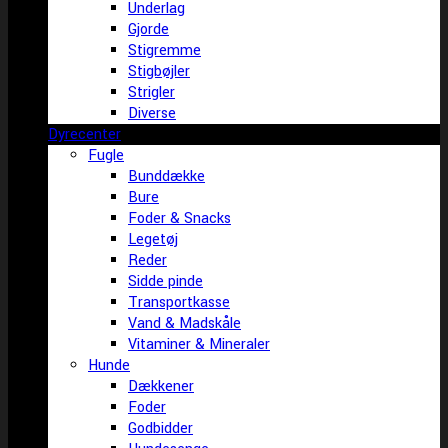
Underlag
Gjorde
Stigremme
Stigbøjler
Strigler
Diverse
Dyrecenter
Fugle
Bunddække
Bure
Foder & Snacks
Legetøj
Reder
Sidde pinde
Transportkasse
Vand & Madskåle
Vitaminer & Mineraler
Hunde
Dækkener
Foder
Godbidder