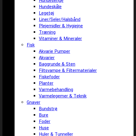
Hundesenge
Hundeskåle
Legetøj
Liner/Seler/Halsbånd
Plejemidler & Hygiejne
Træning
Vitaminer & Mineraler
Fisk
Akvarie Pumper
Akvarier
Baggrunde & Sten
Filtsvampe & Filtermaterialer
Fiskefoder
Planter
Varmebehandling
Varmelegemer & Teknik
Gnaver
Bundstrø
Bure
Foder
Huse
Huler & Tunneller