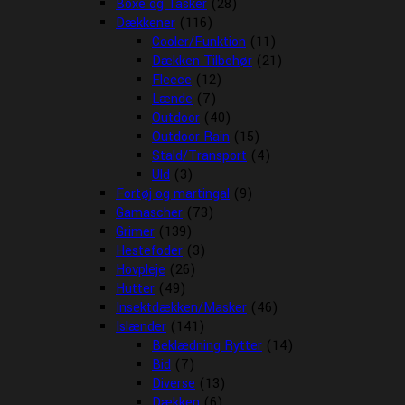
Boxe og Tasker
(28)
Dækkener
(116)
Cooler/Funktion
(11)
Dækken Tilbehør
(21)
Fleece
(12)
Lænde
(7)
Outdoor
(40)
Outdoor Rain
(15)
Stald/Transport
(4)
Uld
(3)
Fortøj og martingal
(9)
Gamascher
(73)
Grimer
(139)
Hestefoder
(3)
Hovpleje
(26)
Hutter
(49)
Insektdækken/Masker
(46)
Islænder
(141)
Beklædning Rytter
(14)
Bid
(7)
Diverse
(13)
Dækken
(6)