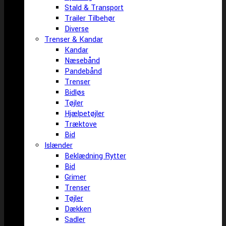
Stald & Transport
Trailer Tilbehør
Diverse
Trenser & Kandar
Kandar
Næsebånd
Pandebånd
Trenser
Bidløs
Tøjler
Hjælpetøjler
Træktove
Bid
Islænder
Beklædning Rytter
Bid
Grimer
Trenser
Tøjler
Dækken
Sadler