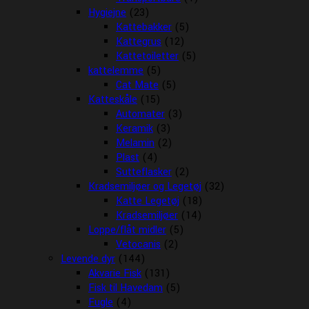
Hygiejne
(23)
Kattebakker
(5)
Kattegrus
(12)
Kattetoiletter
(5)
kattelemme
(5)
Cat Mate
(5)
Katteskåle
(15)
Automater
(3)
Keramik
(3)
Melamin
(2)
Plast
(4)
Sutteflasker
(2)
Kradsemiljøer og Legetøj
(32)
Katte Legetøj
(18)
Kradsemiljøer
(14)
Loppe/flåt midler
(5)
Vetocanis
(2)
Levende dyr
(144)
Akvarie Fisk
(131)
Fisk til Havedam
(5)
Fugle
(4)