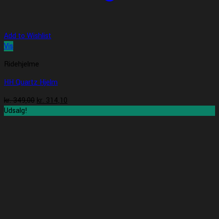
Add to Wishlist
Vis
Ridehjelme
HH Quartz Hjelm
Den
Den
kr.
349,00
kr.
314,10
oprindelige
aktuelle
Udsalg!
pris
pris
var:
er:
kr. 349,00.
kr. 314,10.