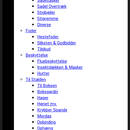
Sadeltasker
Sadel Overtræk
Stigbøjler
Stigremme
Diverse
Foder
Hestefoder
Sliksten & Godbidder
Tilskud
Beskyttelse
Fluebeskyttelse
Insektdækken & Masker
Hutter
Til Stalden
Til Boksen
Boksgardin
Hager
Hønet mv.
Krybber Spande
Mordax
Opbinding
Ophæng