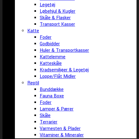
Legetøj
Løbehjul & Kugler
Skåle & Flasker
Transport Kasser
Katte
Foder
Godbidder
Huler & Transportkasser
Kattelemme
Katteskåle
Kradsemiljøer & Legetøj
Loppe/Flåt Midler
Reptil
Bunddække
Fauna Boxe
Foder
Lamper & Pærer
Skåle
Terrarier
Varmesten & Plader
Vitaminer & Mineraler