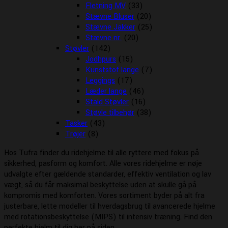
Fletning MV
(33)
Stævne Bluser
(20)
Stævne Jakker
(25)
Stævne nr.
(20)
Støvler
(142)
Jodhpurs
(15)
Kunststof lange
(7)
Leggings
(17)
Læder lange
(46)
Stald Støvler
(16)
Støvle tilbehør
(38)
Tasker
(43)
Trøjer
(8)
Hos Tufra finder du ridehjelme til alle ryttere med fokus på
sikkerhed, pasform og komfort. Alle vores ridehjelme er nøje
udvalgte efter gældende standarder, effektiv ventilation og lav
vægt, så du får maksimal beskyttelse uden at skulle gå på
kompromis med komforten. Vores sortiment byder på alt fra
justerbare, lette modeller til hverdagsbrug til avancerede hjelme
med rotationsbeskyttelse (MIPS) til intensiv træning. Find den
perfekte hjelm til dig her på siden.