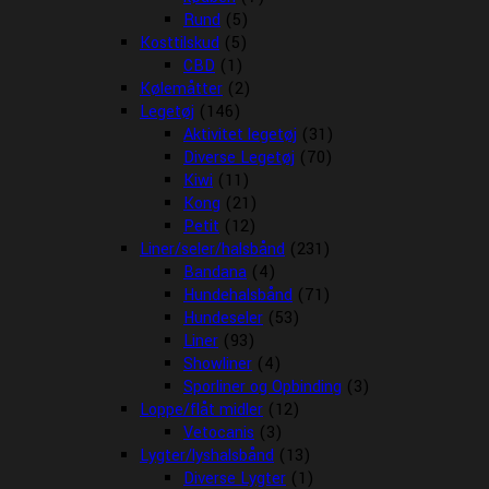
Rund
(5)
Kosttilskud
(5)
CBD
(1)
Kølemåtter
(2)
Legetøj
(146)
Aktivitet legetøj
(31)
Diverse Legetøj
(70)
Kiwi
(11)
Kong
(21)
Petit
(12)
Liner/seler/halsbånd
(231)
Bandana
(4)
Hundehalsbånd
(71)
Hundeseler
(53)
Liner
(93)
Showliner
(4)
Sporliner og Opbinding
(3)
Loppe/flåt midler
(12)
Vetocanis
(3)
Lygter/lyshalsbånd
(13)
Diverse Lygter
(1)