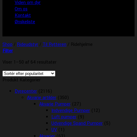
Viden om dyr
Om os
Kontakt
Ønskeliste
Shop
/
Rideudstyr
/
Til Rytteren
/
Ridehjelme
Filter
Viser 1–50 af 64 resultater
Produkt Kategorier
Dyrecenter
(2116)
Akvarie artikler
(350)
Akvarie Pumper
(27)
Indvendige Pumper
(12)
Luft pumper
(9)
Udvendige Spand Pumper
(5)
UV
(1)
Akvarier
(63)