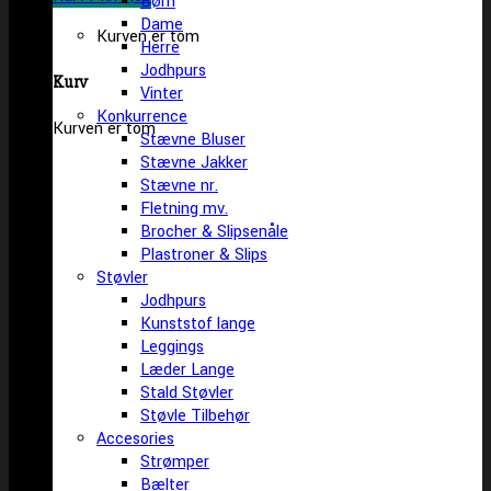
Børn
Dame
Kurven er tom
Herre
Jodhpurs
Kurv
Vinter
Konkurrence
Kurven er tom
Stævne Bluser
Stævne Jakker
Stævne nr.
Fletning mv.
Brocher & Slipsenåle
Plastroner & Slips
Støvler
Jodhpurs
Kunststof lange
Leggings
Læder Lange
Stald Støvler
Støvle Tilbehør
Accesories
Strømper
Bælter