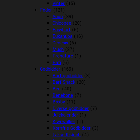
Vinter
(15)
Foder
(121)
Arion
(39)
Chicopee
(20)
Easybarf
(5)
Eukanuba
(16)
Genesis
(6)
Mush
(27)
Pronature
(1)
Rafi
(6)
Godbidder
(169)
Barf godbidder
(3)
Barf Snack
(20)
Ben
(40)
Benebone
(7)
Boxby
(11)
Diverse godbidder
(7)
Julekalender
(1)
Kiwi walker
(1)
Kornfrie Godbidder
(3)
Lakse Krønch
(4)