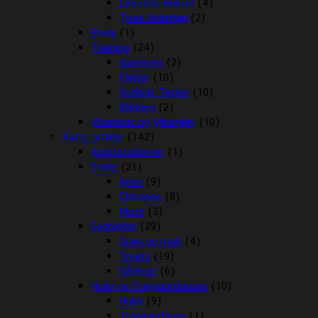
Løbetids Bukser
(4)
Tisse Underlag
(2)
Pools
(1)
Træning
(24)
dummyer
(2)
Fløjter
(10)
Godbids Tasker
(10)
Klikkere
(2)
Vitaminer og Mineraler
(10)
Katte artikler
(142)
Angstproblemer
(1)
Foder
(21)
Arion
(9)
Chicopee
(8)
Mush
(3)
Godbidder
(29)
Græs og malt
(4)
Treats
(19)
Vådkost
(6)
Huler og Transportkasser
(10)
Huler
(9)
Transportbure
(1)