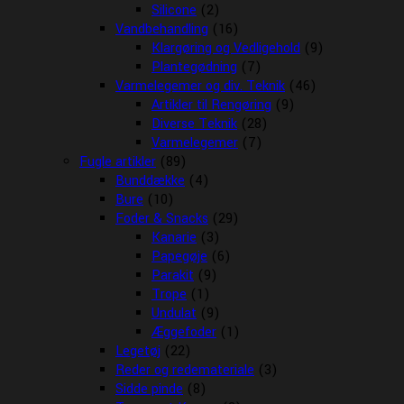
Silicone
(2)
Vandbehandling
(16)
Klargøring og Vedligehold
(9)
Plantegødning
(7)
Varmelegemer og div. Teknik
(46)
Artikler til Rengøring
(9)
Diverse Teknik
(28)
Varmelegemer
(7)
Fugle artikler
(89)
Bunddække
(4)
Bure
(10)
Foder & Snacks
(29)
Kanarie
(3)
Papegøje
(6)
Parakit
(9)
Trope
(1)
Undulat
(9)
Æggefoder
(1)
Legetøj
(22)
Reder og redemateriale
(3)
Sidde pinde
(8)