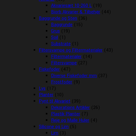
Akvariesæt 10-260 L
(19)
Biorb Akvarier & Tilbehør
(44)
Baggrunde og Sten
(36)
Baggrunde
(15)
Grus
(19)
Soil
(1)
Substrate
(1)
Filtersvampe og Filtermaterialer
(43)
Filtermaterialer
(14)
Filtersvampe
(27)
Fiskefoder
(47)
Diverse Fiskefoder mm
(37)
Frostfoder
(9)
Lys
(17)
Planter
(10)
Pynt til Akvariet
(39)
Dekorations Artikler
(26)
Plastik Planter
(7)
Reje og Malle Huler
(4)
Silicone og Lim
(5)
Lim
(3)