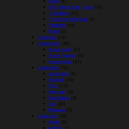
Mush
(4)
Semi Moist Soft Treats
(15)
TreatTime
(31)
Treattime Soft Snak
(3)
Vitakraft
(14)
Woolf
(2)
Hunde sko
(10)
Hundesenge
(42)
Hunde puder
(7)
Hunde Tæpper
(3)
Hundesenge
(31)
Hundeskåle
(76)
Automater
(5)
Keramik
(15)
Plast
(13)
Rejsesæt
(9)
Slowfeeder
(8)
Stål
(20)
Underlag
(5)
Hundetegn
(18)
Hjerte
(6)
kødben
(7)