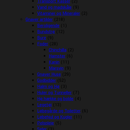
Transport Kasser
(2)
Vand og madskåle
(9)
Vitaminer og Mineraler
(2)
Gnaver artikler
(218)
Beroligende
(1)
Bundstrø
(12)
Bure
(9)
Foder
(28)
Chinchilla
(2)
Hamster
(6)
Kanin
(11)
Marsvin
(9)
Gnaver Huse
(29)
Godbidder
(52)
Halm og Hø
(3)
Huler og Tunneller
(7)
Hø hække og bolde
(4)
Legetøj
(13)
Løbegårde og Toiletter
(6)
Løbehjul og Kugler
(11)
Pelspleje
(5)
Seler
(3)