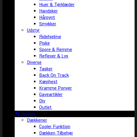
Huer & Tørklæder
Handsker
Hårpynt
Smykker
Udstyr
Ridehjelme
Piske
Spore & Remme
Reflexer & Lys
Diverse
Tasker
Back On Track
Kæphest
Kramme Ponyer
Gaveartikler
Div
Outlet
Til Hesten
Dækkener
Cooler Funktion
Dækken Tilbehør