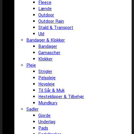
Fleece
Lænde
Outdoor
Outdoor Rain
Stald & Transport
Uld
Bandager & Klokker
Bandager
Gamascher
Klokker
Pleje
Strigler
Pelspleje
Hovpleje
Til Sår & Muk
Hesteklipper & Tilbehør
Mundkurv
Sadler
Gjorde
Underlag
Pads