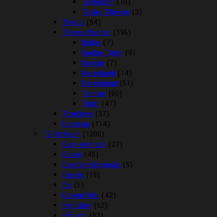
Til Boksen
(10)
Trailer Tilbehør
(3)
Tilskud
(54)
Trenser/kandar
(196)
Bidløs
(7)
Hjælpe Tøjler
(8)
Kandar
(7)
Næsebånd
(14)
Pandebånd
(51)
Trenser
(60)
Tøjler
(47)
Træktove
(37)
Underlag
(114)
Til Rytteren
(1200)
Back on track
(27)
Bluser
(45)
Brocher/slipsenåle
(5)
Bælter
(19)
Div
(5)
Gaveartikler
(42)
Handsker
(52)
Hårpynt
(52)