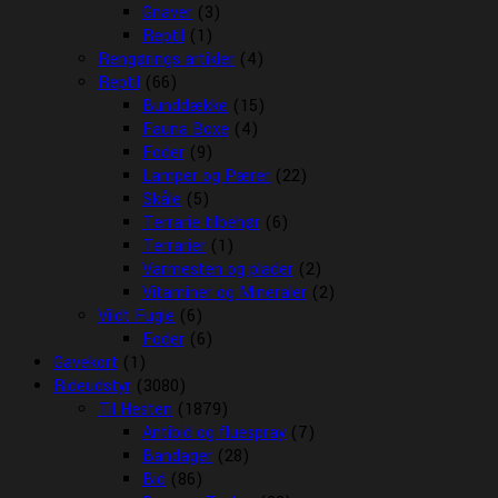
Gnaver
(3)
Reptil
(1)
Rengørings artikler
(4)
Reptil
(66)
Bunddække
(15)
Fauna Boxe
(4)
Foder
(9)
Lamper og Pærer
(22)
Skåle
(5)
Terrarie tilbehør
(6)
Terrarier
(1)
Varmesten og plader
(2)
Vitaminer og Mineraler
(2)
Vildt Fugle
(6)
Foder
(6)
Gavekort
(1)
Rideudstyr
(3080)
Til Hesten
(1879)
Antibid og fluespray
(7)
Bandager
(28)
Bid
(86)