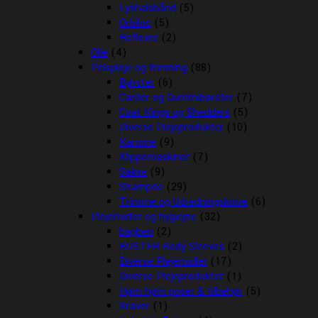
Lyshalsbånd
(5)
Orbiloc
(5)
Reflexer
(2)
Olie
(4)
Pelspleje og trimning
(88)
Børster
(6)
Carder og Gummibørster
(7)
Coat Kings og Shedders
(5)
Diverse Plejeprodukter
(10)
Kamme
(9)
Klippemaskiner
(7)
Sakse
(9)
Shampoo
(29)
Trimme og Udredningsknive
(6)
Plejemidler og hygiejne
(32)
bagben
(2)
BUSTER Body Sleeves
(2)
Diverse Plejemidler
(17)
Diverse Plejeprodukter
(1)
Høm høm poser & tilbehør
(5)
Kraver
(1)