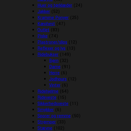
Huer og tørklæder
(24)
Jakker
(52)
Kramme Ponyer
(25)
Kæphest
(47)
Outlet
(83)
Piske
(74)
Plastroner/slips
(12)
Reflexer og lys
(13)
Ridebukser
(149)
Børn
(32)
Dame
(91)
Herre
(6)
Jodhpurs
(12)
Vinter
(6)
Ridehjelme
(64)
Rideveste
(15)
Sikkerhedsveste
(11)
Smykker
(6)
Sporer og remme
(50)
Strømper
(33)
Stævne
(102)