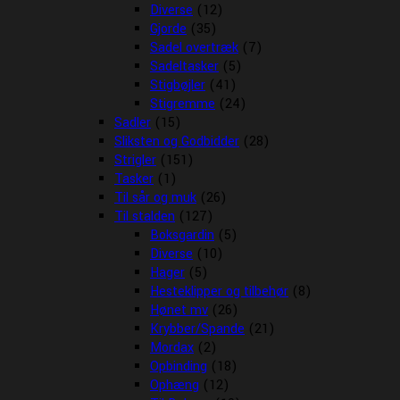
Diverse
(12)
Gjorde
(35)
Sadel overtræk
(7)
Sadeltasker
(5)
Stigbøjler
(41)
Stigremme
(24)
Sadler
(15)
Sliksten og Godbidder
(28)
Strigler
(151)
Tasker
(1)
Til sår og muk
(26)
Til stalden
(127)
Boksgardin
(5)
Diverse
(10)
Hager
(5)
Hesteklipper og tilbehør
(8)
Hønet mv
(26)
Krybber/Spande
(21)
Mordax
(2)
Opbinding
(18)
Ophæng
(12)