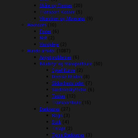
Skåle og Flasker
(20)
Transport Kasser
(5)
Vitaminer og Mineraler
(9)
Havedam
(10)
Foder
(6)
Net
(2)
Vandpleje
(2)
Hunde artikler
(1087)
Angstproblemer
(6)
Biludstyr og transportbure
(50)
Cykel Kurve
(2)
Diverse til bilen
(8)
Sikkerheds seler
(7)
Sædebeskyttelse
(6)
Tasker
(12)
Transportbure
(15)
Dækkener
(27)
Regn
(3)
Strik
(4)
Terapi
(2)
Tørre Dækkener
(3)