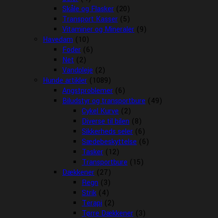
Skåle og Flasker
(20)
Transport Kasser
(5)
Vitaminer og Mineraler
(9)
Havedam
(10)
Foder
(6)
Net
(2)
Vandpleje
(2)
Hunde artikler
(1089)
Angstproblemer
(6)
Biludstyr og transportbure
(49)
Cykel Kurve
(2)
Diverse til bilen
(8)
Sikkerheds seler
(6)
Sædebeskyttelse
(6)
Tasker
(12)
Transportbure
(15)
Dækkener
(27)
Regn
(3)
Strik
(4)
Terapi
(2)
Tørre Dækkener
(3)