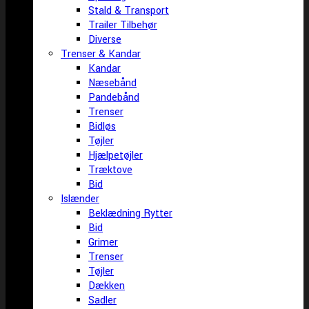
Stald & Transport
Trailer Tilbehør
Diverse
Trenser & Kandar
Kandar
Næsebånd
Pandebånd
Trenser
Bidløs
Tøjler
Hjælpetøjler
Træktove
Bid
Islænder
Beklædning Rytter
Bid
Grimer
Trenser
Tøjler
Dækken
Sadler