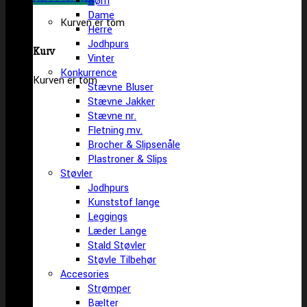
Børn
Dame
Kurven er tom
Herre
Jodhpurs
Kurv
Vinter
Konkurrence
Kurven er tom
Stævne Bluser
Stævne Jakker
Stævne nr.
Fletning mv.
Brocher & Slipsenåle
Plastroner & Slips
Støvler
Jodhpurs
Kunststof lange
Leggings
Læder Lange
Stald Støvler
Støvle Tilbehør
Accesories
Strømper
Bælter