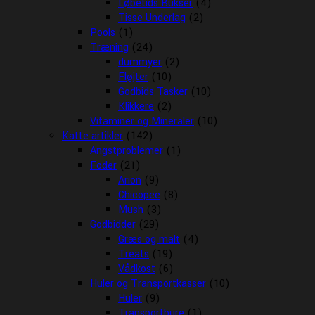
Løbetids Bukser
(4)
Tisse Underlag
(2)
Pools
(1)
Træning
(24)
dummyer
(2)
Fløjter
(10)
Godbids Tasker
(10)
Klikkere
(2)
Vitaminer og Mineraler
(10)
Katte artikler
(142)
Angstproblemer
(1)
Foder
(21)
Arion
(9)
Chicopee
(8)
Mush
(3)
Godbidder
(29)
Græs og malt
(4)
Treats
(19)
Vådkost
(6)
Huler og Transportkasser
(10)
Huler
(9)
Transportbure
(1)