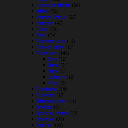
Huer og tørklæder
(24)
Jakker
(52)
Kramme Ponyer
(25)
Kæphest
(47)
Outlet
(83)
Piske
(74)
Plastroner/slips
(12)
Reflexer og lys
(13)
Ridebukser
(149)
Børn
(32)
Dame
(91)
Herre
(6)
Jodhpurs
(12)
Vinter
(6)
Ridehjelme
(64)
Rideveste
(15)
Sikkerhedsveste
(11)
Smykker
(6)
Sporer og remme
(50)
Strømper
(33)
Stævne
(102)