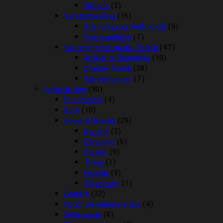
Silicone
(2)
Vandbehandling
(16)
Klargøring og Vedligehold
(9)
Plantegødning
(7)
Varmelegemer og div. Teknik
(47)
Artikler til Rengøring
(10)
Diverse Teknik
(28)
Varmelegemer
(7)
Fugle artikler
(90)
Bunddække
(4)
Bure
(10)
Foder & Snacks
(29)
Kanarie
(3)
Papegøje
(6)
Parakit
(9)
Trope
(1)
Undulat
(9)
Æggefoder
(1)
Legetøj
(22)
Reder og redemateriale
(4)
Sidde pinde
(8)