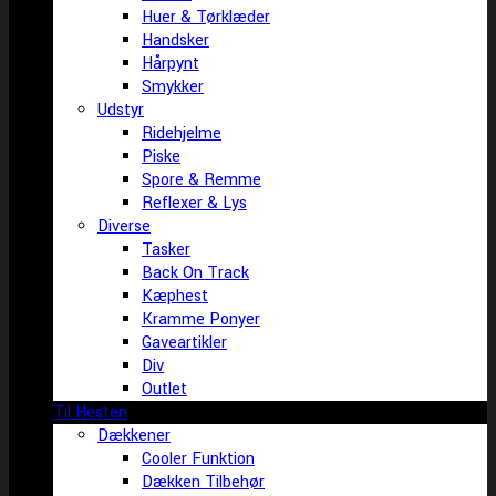
Huer & Tørklæder
Handsker
Hårpynt
Smykker
Udstyr
Ridehjelme
Piske
Spore & Remme
Reflexer & Lys
Diverse
Tasker
Back On Track
Kæphest
Kramme Ponyer
Gaveartikler
Div
Outlet
Til Hesten
Dækkener
Cooler Funktion
Dækken Tilbehør