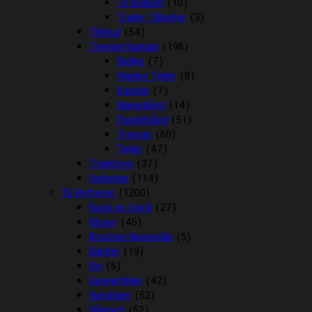
Til Boksen
(10)
Trailer Tilbehør
(3)
Tilskud
(54)
Trenser/kandar
(196)
Bidløs
(7)
Hjælpe Tøjler
(8)
Kandar
(7)
Næsebånd
(14)
Pandebånd
(51)
Trenser
(60)
Tøjler
(47)
Træktove
(37)
Underlag
(114)
Til Rytteren
(1200)
Back on track
(27)
Bluser
(45)
Brocher/slipsenåle
(5)
Bælter
(19)
Div
(5)
Gaveartikler
(42)
Handsker
(52)
Hårpynt
(52)