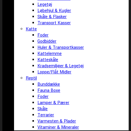
Legetøj
Løbehjul & Kugler
Skåle & Flasker
Transport Kasser
Katte
Foder
Godbidder
Huler & Transportkasser
Kattelemme
Katteskåle
Kradsemiljøer & Legetøj
Loppe/Flåt Midler
Reptil
Bunddække
Fauna Boxe
Foder
Lamper & Pærer
Skåle
Terrarier
Varmesten & Plader
Vitaminer & Mineraler