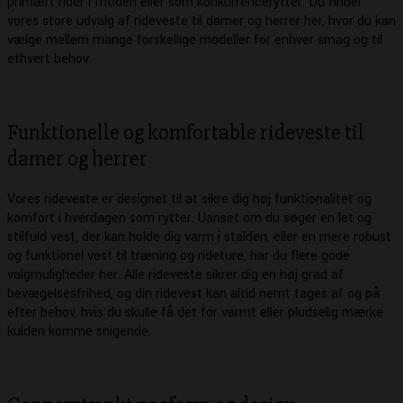
primært rider i fritiden eller som konkurrencerytter. Du finder
vores store udvalg af rideveste til damer og herrer her, hvor du kan
vælge mellem mange forskellige modeller for enhver smag og til
ethvert behov.
Funktionelle og komfortable rideveste til
damer og herrer
Vores rideveste er designet til at sikre dig høj funktionalitet og
komfort i hverdagen som rytter. Uanset om du søger en let og
stilfuld vest, der kan holde dig varm i stalden, eller en mere robust
og funktionel vest til træning og rideture, har du flere gode
valgmuligheder her. Alle rideveste sikrer dig en høj grad af
bevægelsesfrihed, og din ridevest kan altid nemt tages af og på
efter behov, hvis du skulle få det for varmt eller pludselig mærke
kulden komme snigende.