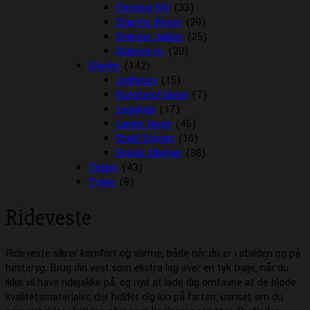
Fletning MV
(33)
Stævne Bluser
(20)
Stævne Jakker
(25)
Stævne nr.
(20)
Støvler
(142)
Jodhpurs
(15)
Kunststof lange
(7)
Leggings
(17)
Læder lange
(46)
Stald Støvler
(16)
Støvle tilbehør
(38)
Tasker
(43)
Trøjer
(8)
Rideveste
Rideveste sikrer komfort og varme, både når du er i stalden og på
hesteryg. Brug din vest som ekstra lag over en tyk trøje, når du
ikke vil have ridejakke på, og nyd at lade dig omfavne af de bløde
kvalitetsmaterialer, der holder dig lun på farten, uanset om du