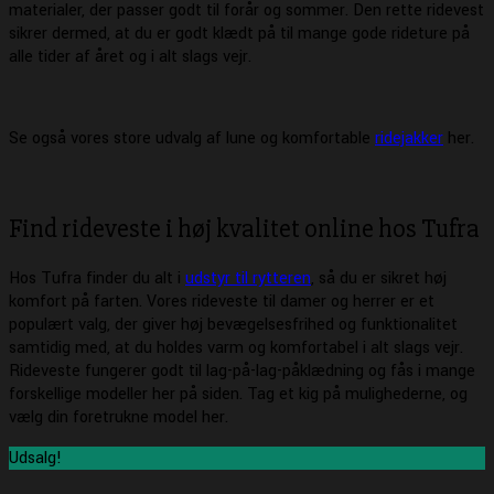
materialer, der passer godt til forår og sommer. Den rette ridevest
sikrer dermed, at du er godt klædt på til mange gode rideture på
alle tider af året og i alt slags vejr.
Se også vores store udvalg af lune og komfortable
ridejakker
her.
Find rideveste i høj kvalitet online hos Tufra
Hos Tufra finder du alt i
udstyr til rytteren
, så du er sikret høj
komfort på farten. Vores rideveste til damer og herrer er et
populært valg, der giver høj bevægelsesfrihed og funktionalitet
samtidig med, at du holdes varm og komfortabel i alt slags vejr.
Rideveste fungerer godt til lag-på-lag-påklædning og fås i mange
forskellige modeller her på siden. Tag et kig på mulighederne, og
vælg din foretrukne model her.
Udsalg!