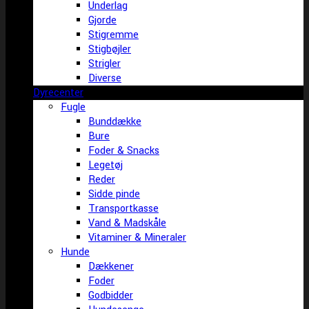
Underlag
Gjorde
Stigremme
Stigbøjler
Strigler
Diverse
Dyrecenter
Fugle
Bunddække
Bure
Foder & Snacks
Legetøj
Reder
Sidde pinde
Transportkasse
Vand & Madskåle
Vitaminer & Mineraler
Hunde
Dækkener
Foder
Godbidder