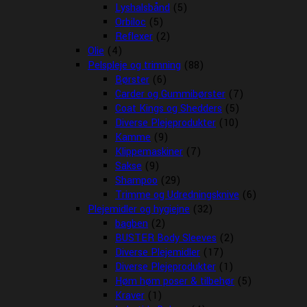
Lyshalsbånd
(5)
Orbiloc
(5)
Reflexer
(2)
Olie
(4)
Pelspleje og trimning
(88)
Børster
(6)
Carder og Gummibørster
(7)
Coat Kings og Shedders
(5)
Diverse Plejeprodukter
(10)
Kamme
(9)
Klippemaskiner
(7)
Sakse
(9)
Shampoo
(29)
Trimme og Udredningsknive
(6)
Plejemidler og hygiejne
(32)
bagben
(2)
BUSTER Body Sleeves
(2)
Diverse Plejemidler
(17)
Diverse Plejeprodukter
(1)
Høm høm poser & tilbehør
(5)
Kraver
(1)