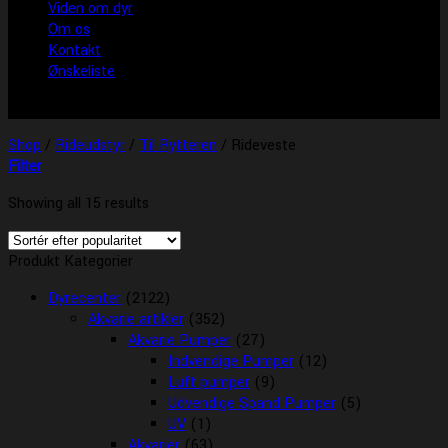
Viden om dyr
Om os
Kontakt
Ønskeliste
Shop
/
Rideudstyr
/
Til Rytteren
/
Rideveste
Filter
Showing all 15 results
Produkt Kategorier
Dyrecenter
(2122)
Akvarie artikler
(352)
Akvarie Pumper
(27)
Indvendige Pumper
(12)
Luft pumper
(9)
Udvendige Spand Pumper
(5)
UV
(1)
Akvarier
(63)