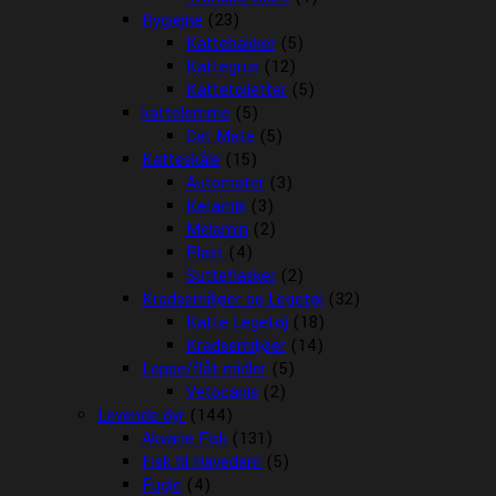
Hygiejne
(23)
Kattebakker
(5)
Kattegrus
(12)
Kattetoiletter
(5)
kattelemme
(5)
Cat Mate
(5)
Katteskåle
(15)
Automater
(3)
Keramik
(3)
Melamin
(2)
Plast
(4)
Sutteflasker
(2)
Kradsemiljøer og Legetøj
(32)
Katte Legetøj
(18)
Kradsemiljøer
(14)
Loppe/flåt midler
(5)
Vetocanis
(2)
Levende dyr
(144)
Akvarie Fisk
(131)
Fisk til Havedam
(5)
Fugle
(4)