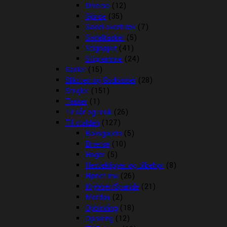
Diverse
(12)
Gjorde
(35)
Sadel overtræk
(7)
Sadeltasker
(5)
Stigbøjler
(41)
Stigremme
(24)
Sadler
(15)
Sliksten og Godbidder
(28)
Strigler
(151)
Tasker
(1)
Til sår og muk
(26)
Til stalden
(127)
Boksgardin
(5)
Diverse
(10)
Hager
(5)
Hesteklipper og tilbehør
(8)
Hønet mv
(26)
Krybber/Spande
(21)
Mordax
(2)
Opbinding
(18)
Ophæng
(12)