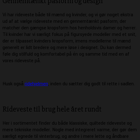
Gennemtænkt pasform og design
Vi har rideveste både til mænd og kvinder, og vi gør noget ekstra
ud af at vælge rideveste med en gennemtænkt pasform, der
matcher den gængse kropsform hos henholdsvis damer og herrer.
Til kvinder har vi særligt fokus på figursyede modeller med et snit,
der er tilpasset kvinders kropsform, imens modellerne til mænd
generelt er lidt bredere og mere løse i designet. Du kan dermed
føle dig stilfuld og komfortabel på én og samme tid med en af
vores rideveste på.
Husk også
ridehjelmen
, inden du sætter dig godt til rette i sadlen.
Rideveste til brug hele året rundt
Her i sortimentet finder du både klassiske, quiltede rideveste og
mere tekniske modeller. Nogle med integreret varme, der gør dem
særligt egnede til vinterbrug, og andre i mere lette og åndbare