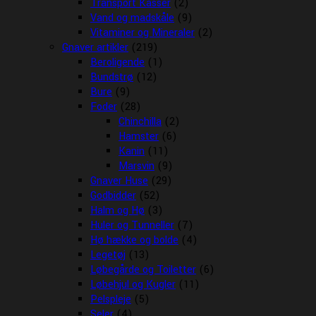
Transport Kasser
(2)
Vand og madskåle
(9)
Vitaminer og Mineraler
(2)
Gnaver artikler
(219)
Beroligende
(1)
Bundstrø
(12)
Bure
(9)
Foder
(28)
Chinchilla
(2)
Hamster
(6)
Kanin
(11)
Marsvin
(9)
Gnaver Huse
(29)
Godbidder
(52)
Halm og Hø
(3)
Huler og Tunneller
(7)
Hø hække og bolde
(4)
Legetøj
(13)
Løbegårde og Toiletter
(6)
Løbehjul og Kugler
(11)
Pelspleje
(5)
Seler
(4)