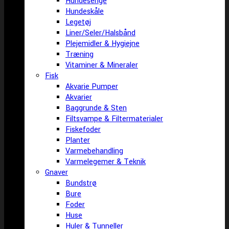
Hundesenge
Hundeskåle
Legetøj
Liner/Seler/Halsbånd
Plejemidler & Hygiejne
Træning
Vitaminer & Mineraler
Fisk
Akvarie Pumper
Akvarier
Baggrunde & Sten
Filtsvampe & Filtermaterialer
Fiskefoder
Planter
Varmebehandling
Varmelegemer & Teknik
Gnaver
Bundstrø
Bure
Foder
Huse
Huler & Tunneller