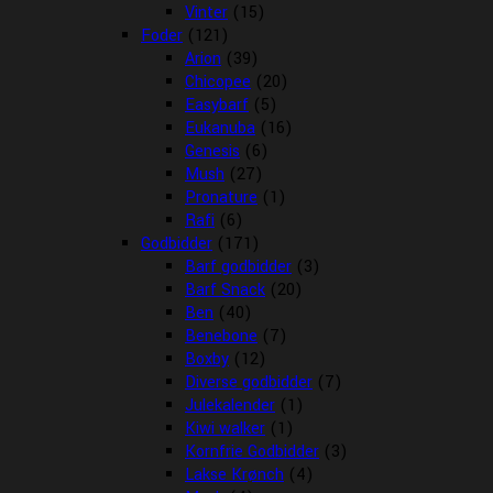
Vinter
(15)
Foder
(121)
Arion
(39)
Chicopee
(20)
Easybarf
(5)
Eukanuba
(16)
Genesis
(6)
Mush
(27)
Pronature
(1)
Rafi
(6)
Godbidder
(171)
Barf godbidder
(3)
Barf Snack
(20)
Ben
(40)
Benebone
(7)
Boxby
(12)
Diverse godbidder
(7)
Julekalender
(1)
Kiwi walker
(1)
Kornfrie Godbidder
(3)
Lakse Krønch
(4)