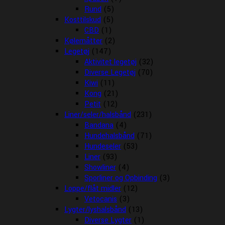
Rund
(5)
Kosttilskud
(5)
CBD
(1)
Kølemåtter
(2)
Legetøj
(147)
Aktivitet legetøj
(32)
Diverse Legetøj
(70)
Kiwi
(11)
Kong
(21)
Petit
(12)
Liner/seler/halsbånd
(231)
Bandana
(4)
Hundehalsbånd
(71)
Hundeseler
(53)
Liner
(93)
Showliner
(4)
Sporliner og Opbinding
(3)
Loppe/flåt midler
(12)
Vetocanis
(3)
Lygter/lyshalsbånd
(13)
Diverse Lygter
(1)