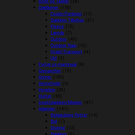
Boxe og Tasker
(28)
Dækkener
(116)
Cooler/Funktion
(11)
Dækken Tilbehør
(21)
Fleece
(12)
Lænde
(7)
Outdoor
(40)
Outdoor Rain
(15)
Stald/Transport
(4)
Uld
(3)
Fortøj og martingal
(9)
Gamascher
(73)
Grimer
(139)
Hestefoder
(3)
Hovpleje
(26)
Hutter
(49)
Insektdækken/Masker
(47)
Islænder
(141)
Beklædning Rytter
(14)
Bid
(7)
Diverse
(13)
Dækken
(6)