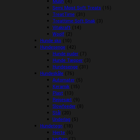
Mush
(4)
Semi Moist Soft Treats
(15)
TreatTime
(31)
Treattime Soft Snak
(3)
Vitakraft
(14)
Woolf
(2)
Hunde sko
(10)
Hundesenge
(42)
Hunde puder
(7)
Hunde Tæpper
(3)
Hundesenge
(31)
Hundeskåle
(76)
Automater
(5)
Keramik
(15)
Plast
(13)
Rejsesæt
(9)
Slowfeeder
(8)
Stål
(20)
Underlag
(5)
Hundetegn
(18)
Hjerte
(6)
kødben
(7)