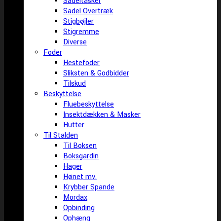
Sadeltasker
Sadel Overtræk
Stigbøjler
Stigremme
Diverse
Foder
Hestefoder
Sliksten & Godbidder
Tilskud
Beskyttelse
Fluebeskyttelse
Insektdækken & Masker
Hutter
Til Stalden
Til Boksen
Boksgardin
Hager
Hønet mv.
Krybber Spande
Mordax
Opbinding
Ophæng