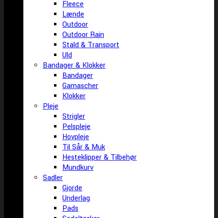
Fleece
Lænde
Outdoor
Outdoor Rain
Stald & Transport
Uld
Bandager & Klokker
Bandager
Gamascher
Klokker
Pleje
Strigler
Pelspleje
Hovpleje
Til Sår & Muk
Hesteklipper & Tilbehør
Mundkurv
Sadler
Gjorde
Underlag
Pads