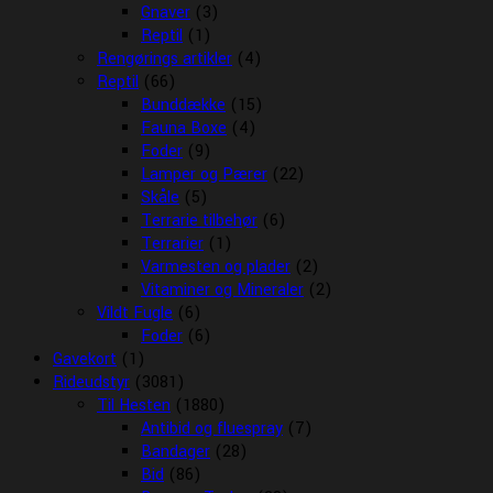
Gnaver
(3)
Reptil
(1)
Rengørings artikler
(4)
Reptil
(66)
Bunddække
(15)
Fauna Boxe
(4)
Foder
(9)
Lamper og Pærer
(22)
Skåle
(5)
Terrarie tilbehør
(6)
Terrarier
(1)
Varmesten og plader
(2)
Vitaminer og Mineraler
(2)
Vildt Fugle
(6)
Foder
(6)
Gavekort
(1)
Rideudstyr
(3081)
Til Hesten
(1880)
Antibid og fluespray
(7)
Bandager
(28)
Bid
(86)