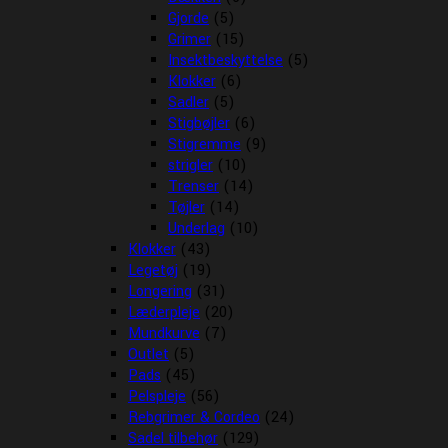
Gjorde
(5)
Grimer
(15)
Insektbeskyttelse
(5)
Klokker
(6)
Sadler
(5)
Stigbøjler
(6)
Stigremme
(9)
strigler
(10)
Trenser
(14)
Tøjler
(14)
Underlag
(10)
Klokker
(43)
Legetøj
(19)
Longering
(31)
Læderpleje
(20)
Mundkurve
(7)
Outlet
(5)
Pads
(45)
Pelspleje
(56)
Rebgrimer & Cordeo
(24)
Sadel tilbehør
(129)