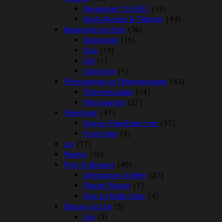
Akvariesæt 10-260 L
(19)
Biorb Akvarier & Tilbehør
(44)
Baggrunde og Sten
(36)
Baggrunde
(15)
Grus
(19)
Soil
(1)
Substrate
(1)
Filtersvampe og Filtermaterialer
(43)
Filtermaterialer
(14)
Filtersvampe
(27)
Fiskefoder
(47)
Diverse Fiskefoder mm
(37)
Frostfoder
(9)
Lys
(17)
Planter
(10)
Pynt til Akvariet
(40)
Dekorations Artikler
(27)
Plastik Planter
(7)
Reje og Malle Huler
(4)
Silicone og Lim
(5)
Lim
(3)