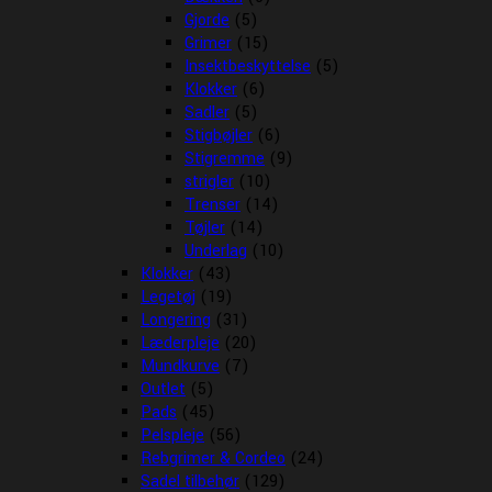
Gjorde
(5)
Grimer
(15)
Insektbeskyttelse
(5)
Klokker
(6)
Sadler
(5)
Stigbøjler
(6)
Stigremme
(9)
strigler
(10)
Trenser
(14)
Tøjler
(14)
Underlag
(10)
Klokker
(43)
Legetøj
(19)
Longering
(31)
Læderpleje
(20)
Mundkurve
(7)
Outlet
(5)
Pads
(45)
Pelspleje
(56)
Rebgrimer & Cordeo
(24)
Sadel tilbehør
(129)