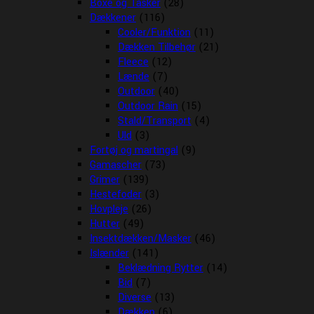
Boxe og Tasker
(28)
Dækkener
(116)
Cooler/Funktion
(11)
Dækken Tilbehør
(21)
Fleece
(12)
Lænde
(7)
Outdoor
(40)
Outdoor Rain
(15)
Stald/Transport
(4)
Uld
(3)
Fortøj og martingal
(9)
Gamascher
(73)
Grimer
(139)
Hestefoder
(3)
Hovpleje
(26)
Hutter
(49)
Insektdækken/Masker
(46)
Islænder
(141)
Beklædning Rytter
(14)
Bid
(7)
Diverse
(13)
Dækken
(6)