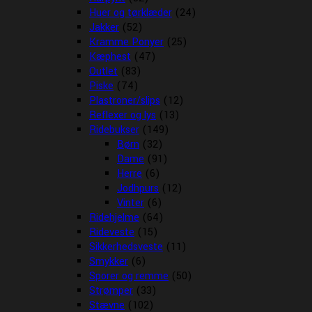
Huer og tørklæder
(24)
Jakker
(52)
Kramme Ponyer
(25)
Kæphest
(47)
Outlet
(83)
Piske
(74)
Plastroner/slips
(12)
Reflexer og lys
(13)
Ridebukser
(149)
Børn
(32)
Dame
(91)
Herre
(6)
Jodhpurs
(12)
Vinter
(6)
Ridehjelme
(64)
Rideveste
(15)
Sikkerhedsveste
(11)
Smykker
(6)
Sporer og remme
(50)
Strømper
(33)
Stævne
(102)