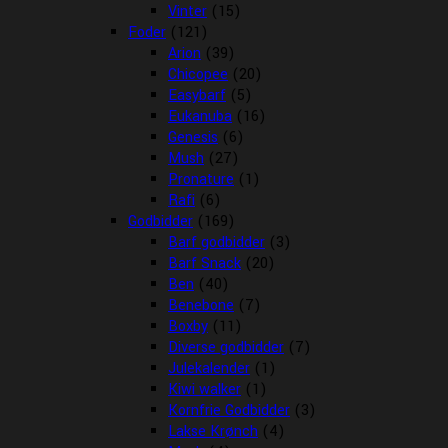
Vinter
(15)
Foder
(121)
Arion
(39)
Chicopee
(20)
Easybarf
(5)
Eukanuba
(16)
Genesis
(6)
Mush
(27)
Pronature
(1)
Rafi
(6)
Godbidder
(169)
Barf godbidder
(3)
Barf Snack
(20)
Ben
(40)
Benebone
(7)
Boxby
(11)
Diverse godbidder
(7)
Julekalender
(1)
Kiwi walker
(1)
Kornfrie Godbidder
(3)
Lakse Krønch
(4)