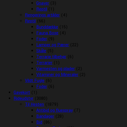
Gnaver
(3)
Reptil
(1)
Rengørings artikler
(4)
Reptil
(66)
Bunddække
(15)
Fauna Boxe
(4)
Foder
(9)
Lamper og Pærer
(22)
Skåle
(5)
Terrarie tilbehør
(6)
Terrarier
(1)
Varmesten og plader
(2)
Vitaminer og Mineraler
(2)
Vildt Fugle
(6)
Foder
(6)
Gavekort
(1)
Rideudstyr
(3080)
Til Hesten
(1879)
Antibid og fluespray
(7)
Bandager
(28)
Bid
(86)