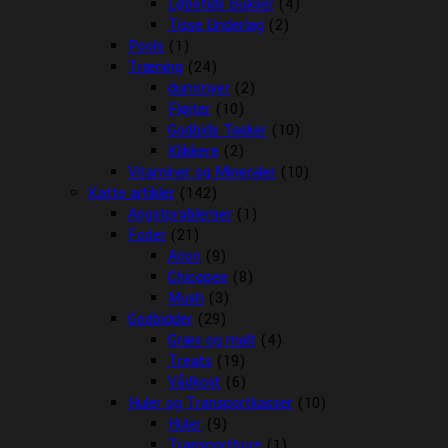
Løbetids Bukser
(4)
Tisse Underlag
(2)
Pools
(1)
Træning
(24)
dummyer
(2)
Fløjter
(10)
Godbids Tasker
(10)
Klikkere
(2)
Vitaminer og Mineraler
(10)
Katte artikler
(142)
Angstproblemer
(1)
Foder
(21)
Arion
(9)
Chicopee
(8)
Mush
(3)
Godbidder
(29)
Græs og malt
(4)
Treats
(19)
Vådkost
(6)
Huler og Transportkasser
(10)
Huler
(9)
Transportbure
(1)