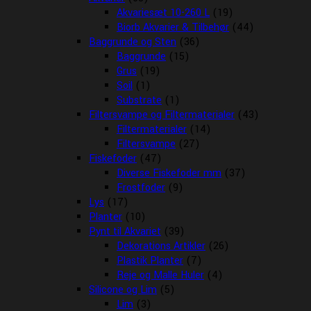
Akvariesæt 10-260 L
(19)
Biorb Akvarier & Tilbehør
(44)
Baggrunde og Sten
(36)
Baggrunde
(15)
Grus
(19)
Soil
(1)
Substrate
(1)
Filtersvampe og Filtermaterialer
(43)
Filtermaterialer
(14)
Filtersvampe
(27)
Fiskefoder
(47)
Diverse Fiskefoder mm
(37)
Frostfoder
(9)
Lys
(17)
Planter
(10)
Pynt til Akvariet
(39)
Dekorations Artikler
(26)
Plastik Planter
(7)
Reje og Malle Huler
(4)
Silicone og Lim
(5)
Lim
(3)