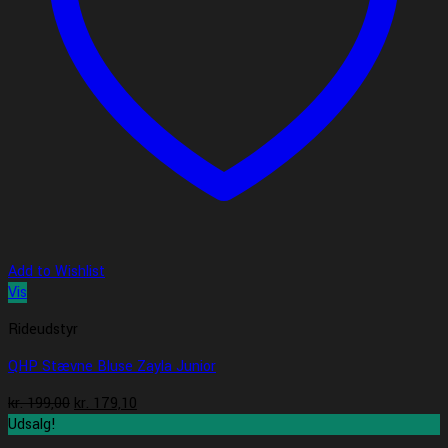
Add to Wishlist
Vis
Rideudstyr
QHP Stævne Bluse Zayla Junior
Den
Den
kr.
199,00
kr.
179,10
oprindelige
aktuelle
Udsalg!
pris
pris