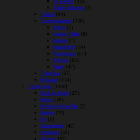
Til Boksen
(10)
Trailer Tilbehør
(3)
Tilskud
(54)
Trenser/kandar
(196)
Bidløs
(7)
Hjælpe Tøjler
(8)
Kandar
(7)
Næsebånd
(14)
Pandebånd
(51)
Trenser
(60)
Tøjler
(47)
Træktove
(37)
Underlag
(114)
Til Rytteren
(1200)
Back on track
(27)
Bluser
(45)
Brocher/slipsenåle
(5)
Bælter
(19)
Div
(5)
Gaveartikler
(42)
Handsker
(52)
Hårpynt
(52)