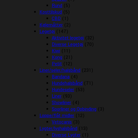
Rund
(5)
Kosttilskud
(5)
CBD
(1)
Kølemåtter
(2)
Legetøj
(147)
Aktivitet legetøj
(32)
Diverse Legetøj
(70)
Kiwi
(11)
Kong
(21)
Petit
(12)
Liner/seler/halsbånd
(231)
Bandana
(4)
Hundehalsbånd
(71)
Hundeseler
(53)
Liner
(93)
Showliner
(4)
Sporliner og Opbinding
(3)
Loppe/flåt midler
(12)
Vetocanis
(3)
Lygter/lyshalsbånd
(13)
Diverse Lygter
(1)