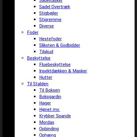
Sadeltasker
Sadel Overtræk
Stigbøjler
Stigremme
Diverse
Foder
Hestefoder
Sliksten & Godbidder
Tilskud
Beskyttelse
Fluebeskyttelse
Insektdækken & Masker
Hutter
Til Stalden
Til Boksen
Boksgardin
Hager
Hønet mv.
Krybber Spande
Mordax
Opbinding
Ophæng