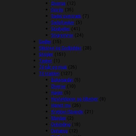
Diverse
(12)
Gjorde
(35)
Sadel overtræk
(7)
Sadeltasker
(5)
Stigbøjler
(41)
Stigremme
(24)
Sadler
(15)
Sliksten og Godbidder
(28)
Strigler
(151)
Tasker
(1)
Til sår og muk
(26)
Til stalden
(127)
Boksgardin
(5)
Diverse
(10)
Hager
(5)
Hesteklipper og tilbehør
(8)
Hønet mv
(26)
Krybber/Spande
(21)
Mordax
(2)
Opbinding
(18)
Ophæng
(12)