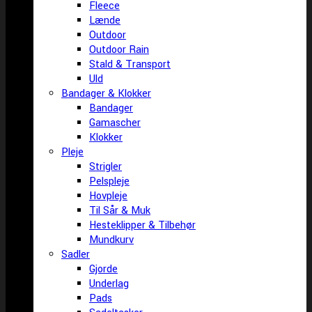
Fleece
Lænde
Outdoor
Outdoor Rain
Stald & Transport
Uld
Bandager & Klokker
Bandager
Gamascher
Klokker
Pleje
Strigler
Pelspleje
Hovpleje
Til Sår & Muk
Hesteklipper & Tilbehør
Mundkurv
Sadler
Gjorde
Underlag
Pads