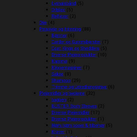
Lyshalsbånd
(5)
Orbiloc
(5)
Reflexer
(2)
Olie
(4)
Pelspleje og trimning
(88)
Børster
(6)
Carder og Gummibørster
(7)
Coat Kings og Shedders
(5)
Diverse Plejeprodukter
(10)
Kamme
(9)
Klippemaskiner
(7)
Sakse
(9)
Shampoo
(29)
Trimme og Udredningsknive
(6)
Plejemidler og hygiejne
(32)
bagben
(2)
BUSTER Body Sleeves
(2)
Diverse Plejemidler
(17)
Diverse Plejeprodukter
(1)
Høm høm poser & tilbehør
(5)
Kraver
(1)