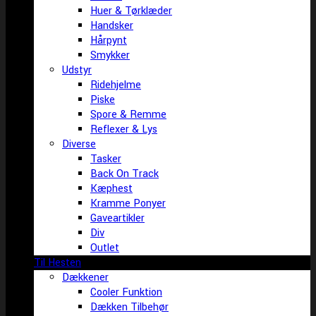
Huer & Tørklæder
Handsker
Hårpynt
Smykker
Udstyr
Ridehjelme
Piske
Spore & Remme
Reflexer & Lys
Diverse
Tasker
Back On Track
Kæphest
Kramme Ponyer
Gaveartikler
Div
Outlet
Til Hesten
Dækkener
Cooler Funktion
Dækken Tilbehør