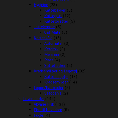
Hygiejne
(23)
Kattebakker
(5)
Kattegrus
(12)
Kattetoiletter
(5)
kattelemme
(5)
Cat Mate
(5)
Katteskåle
(15)
Automater
(3)
Keramik
(3)
Melamin
(2)
Plast
(4)
Sutteflasker
(2)
Kradsemiljøer og Legetøj
(32)
Katte Legetøj
(18)
Kradsemiljøer
(14)
Loppe/flåt midler
(5)
Vetocanis
(2)
Levende dyr
(144)
Akvarie Fisk
(131)
Fisk til Havedam
(5)
Fugle
(4)