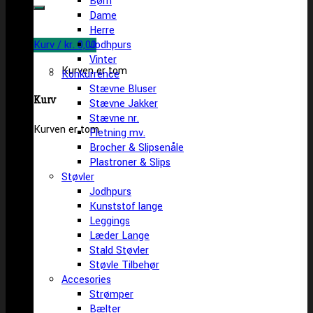
Børn
efter:
Dame
Herre
Kurv /
kr.
0,00
Jodhpurs
Vinter
Kurven er tom
Konkurrence
Stævne Bluser
Kurv
Stævne Jakker
Stævne nr.
Kurven er tom
Fletning mv.
Brocher & Slipsenåle
Plastroner & Slips
Støvler
Jodhpurs
Kunststof lange
Leggings
Læder Lange
Stald Støvler
Støvle Tilbehør
Accesories
Strømper
Bælter