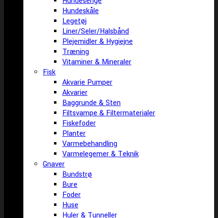
Hundesenge
Hundeskåle
Legetøj
Liner/Seler/Halsbånd
Plejemidler & Hygiejne
Træning
Vitaminer & Mineraler
Fisk
Akvarie Pumper
Akvarier
Baggrunde & Sten
Filtsvampe & Filtermaterialer
Fiskefoder
Planter
Varmebehandling
Varmelegemer & Teknik
Gnaver
Bundstrø
Bure
Foder
Huse
Huler & Tunneller