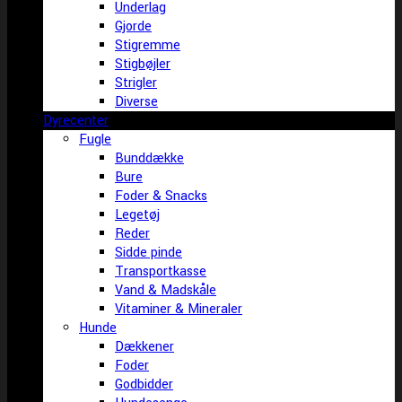
Underlag
Gjorde
Stigremme
Stigbøjler
Strigler
Diverse
Dyrecenter
Fugle
Bunddække
Bure
Foder & Snacks
Legetøj
Reder
Sidde pinde
Transportkasse
Vand & Madskåle
Vitaminer & Mineraler
Hunde
Dækkener
Foder
Godbidder