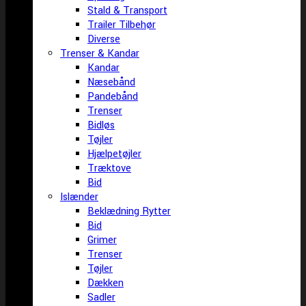
Stald & Transport
Trailer Tilbehør
Diverse
Trenser & Kandar
Kandar
Næsebånd
Pandebånd
Trenser
Bidløs
Tøjler
Hjælpetøjler
Træktove
Bid
Islænder
Beklædning Rytter
Bid
Grimer
Trenser
Tøjler
Dækken
Sadler