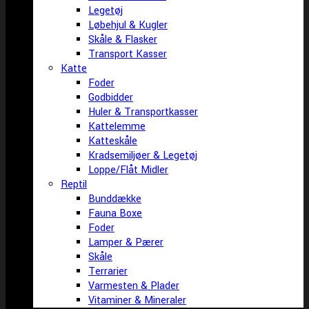
Legetøj
Løbehjul & Kugler
Skåle & Flasker
Transport Kasser
Katte
Foder
Godbidder
Huler & Transportkasser
Kattelemme
Katteskåle
Kradsemiljøer & Legetøj
Loppe/Flåt Midler
Reptil
Bunddække
Fauna Boxe
Foder
Lamper & Pærer
Skåle
Terrarier
Varmesten & Plader
Vitaminer & Mineraler