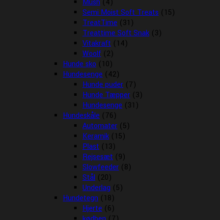
Mush
(4)
Semi Moist Soft Treats
(15)
TreatTime
(31)
Treattime Soft Snak
(3)
Vitakraft
(14)
Woolf
(2)
Hunde sko
(10)
Hundesenge
(42)
Hunde puder
(7)
Hunde Tæpper
(3)
Hundesenge
(31)
Hundeskåle
(76)
Automater
(5)
Keramik
(15)
Plast
(13)
Rejsesæt
(9)
Slowfeeder
(8)
Stål
(20)
Underlag
(5)
Hundetegn
(18)
Hjerte
(6)
kødben
(7)