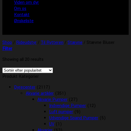
Viden om dyr
Om os
Kontakt
Ønskeliste
Shop
/
Rideudstyr
/
Til Rytteren
/
Stævne
/
Stævne Bluser
Filter
Showing all 20 results
Produkt Kategorier
Dyrecenter
(2117)
Akvarie artikler
(351)
Akvarie Pumper
(27)
Indvendige Pumper
(12)
Luft pumper
(9)
Udvendige Spand Pumper
(5)
UV
(1)
Akvarier
(63)