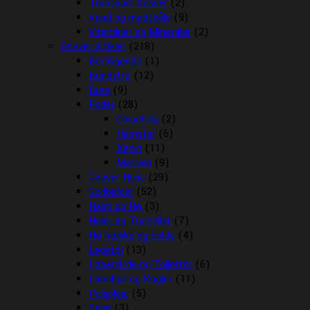
Transport Kasser
(2)
Vand og madskåle
(9)
Vitaminer og Mineraler
(2)
Gnaver artikler
(218)
Beroligende
(1)
Bundstrø
(12)
Bure
(9)
Foder
(28)
Chinchilla
(2)
Hamster
(6)
Kanin
(11)
Marsvin
(9)
Gnaver Huse
(29)
Godbidder
(52)
Halm og Hø
(3)
Huler og Tunneller
(7)
Hø hække og bolde
(4)
Legetøj
(13)
Løbegårde og Toiletter
(6)
Løbehjul og Kugler
(11)
Pelspleje
(5)
Seler
(3)