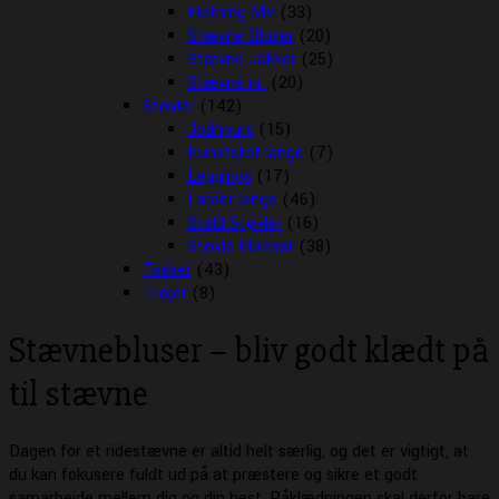
Fletning MV
(33)
Stævne Bluser
(20)
Stævne Jakker
(25)
Stævne nr.
(20)
Støvler
(142)
Jodhpurs
(15)
Kunststof lange
(7)
Leggings
(17)
Læder lange
(46)
Stald Støvler
(16)
Støvle tilbehør
(38)
Tasker
(43)
Trøjer
(8)
Stævnebluser – bliv godt klædt på
til stævne
Dagen for et ridestævne er altid helt særlig, og det er vigtigt, at
du kan fokusere fuldt ud på at præstere og sikre et godt
samarbejde mellem dig og din hest. Påklædningen skal derfor bare