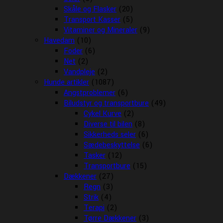
Skåle og Flasker
(20)
Transport Kasser
(5)
Vitaminer og Mineraler
(9)
Havedam
(10)
Foder
(6)
Net
(2)
Vandpleje
(2)
Hunde artikler
(1087)
Angstproblemer
(6)
Biludstyr og transportbure
(49)
Cykel Kurve
(2)
Diverse til bilen
(8)
Sikkerheds seler
(6)
Sædebeskyttelse
(6)
Tasker
(12)
Transportbure
(15)
Dækkener
(27)
Regn
(3)
Strik
(4)
Terapi
(2)
Tørre Dækkener
(3)