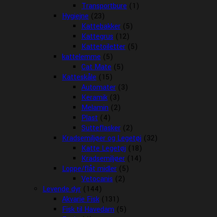
Transportbure
(1)
Hygiejne
(23)
Kattebakker
(5)
Kattegrus
(12)
Kattetoiletter
(5)
kattelemme
(5)
Cat Mate
(5)
Katteskåle
(15)
Automater
(3)
Keramik
(3)
Melamin
(2)
Plast
(4)
Sutteflasker
(2)
Kradsemiljøer og Legetøj
(32)
Katte Legetøj
(18)
Kradsemiljøer
(14)
Loppe/flåt midler
(5)
Vetocanis
(2)
Levende dyr
(144)
Akvarie Fisk
(131)
Fisk til Havedam
(5)