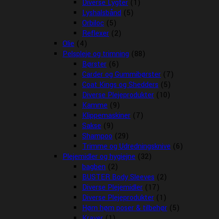
Diverse Lygter
(1)
Lyshalsbånd
(5)
Orbiloc
(5)
Reflexer
(2)
Olie
(4)
Pelspleje og trimning
(88)
Børster
(6)
Carder og Gummibørster
(7)
Coat Kings og Shedders
(5)
Diverse Plejeprodukter
(10)
Kamme
(9)
Klippemaskiner
(7)
Sakse
(9)
Shampoo
(29)
Trimme og Udredningsknive
(6)
Plejemidler og hygiejne
(32)
bagben
(2)
BUSTER Body Sleeves
(2)
Diverse Plejemidler
(17)
Diverse Plejeprodukter
(1)
Høm høm poser & tilbehør
(5)
Kraver
(1)