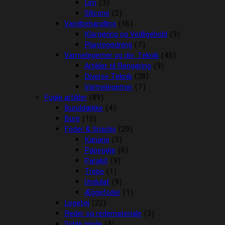
Lim
(3)
Silicone
(2)
Vandbehandling
(16)
Klargøring og Vedligehold
(9)
Plantegødning
(7)
Varmelegemer og div. Teknik
(46)
Artikler til Rengøring
(9)
Diverse Teknik
(28)
Varmelegemer
(7)
Fugle artikler
(89)
Bunddække
(4)
Bure
(10)
Foder & Snacks
(29)
Kanarie
(3)
Papegøje
(6)
Parakit
(9)
Trope
(1)
Undulat
(9)
Æggefoder
(1)
Legetøj
(22)
Reder og redemateriale
(3)
Sidde pinde
(8)