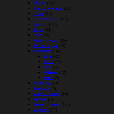
Hårpynt
(52)
Huer og tørklæder
(24)
Jakker
(52)
Kramme Ponyer
(25)
Kæphest
(47)
Outlet
(83)
Piske
(74)
Plastroner/slips
(12)
Reflexer og lys
(13)
Ridebukser
(149)
Børn
(32)
Dame
(91)
Herre
(6)
Jodhpurs
(12)
Vinter
(6)
Ridehjelme
(64)
Rideveste
(15)
Sikkerhedsveste
(11)
Smykker
(6)
Sporer og remme
(50)
Strømper
(33)