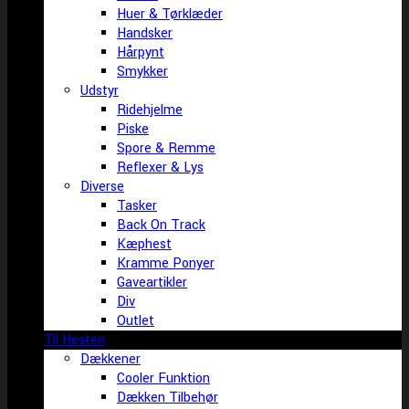
Huer & Tørklæder
Handsker
Hårpynt
Smykker
Udstyr
Ridehjelme
Piske
Spore & Remme
Reflexer & Lys
Diverse
Tasker
Back On Track
Kæphest
Kramme Ponyer
Gaveartikler
Div
Outlet
Til Hesten
Dækkener
Cooler Funktion
Dækken Tilbehør