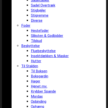
Sadeltasker
Sadel Overtræk
Stigbøjler
Stigremme
Diverse
Foder
Hestefoder
Sliksten & Godbidder
Tilskud
Beskyttelse
Fluebeskyttelse
Insektdækken & Masker
Hutter
Til Stalden
Til Boksen
Boksgardin
Hager
Hønet mv.
Krybber Spande
Mordax
Opbinding
Ophæng