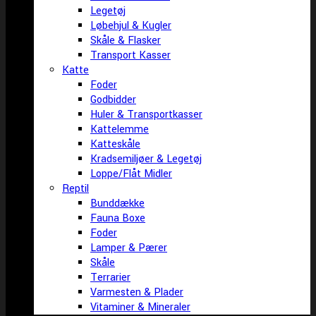
Legetøj
Løbehjul & Kugler
Skåle & Flasker
Transport Kasser
Katte
Foder
Godbidder
Huler & Transportkasser
Kattelemme
Katteskåle
Kradsemiljøer & Legetøj
Loppe/Flåt Midler
Reptil
Bunddække
Fauna Boxe
Foder
Lamper & Pærer
Skåle
Terrarier
Varmesten & Plader
Vitaminer & Mineraler