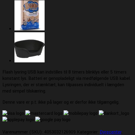
Flash lysring USB kan indstilles til 8 timers blinklys eller 5 timers
konstant lys. Batteri er genopladeligt via medfølgende USB kabel.
Lysringen, der er stænktæt, kan tilpasses individuelt i længden
med simpel tilskæring.
Denne vare er p.t. ikke på lager og er derfor ikke tilgængelig.
Varenummer (SKU):
4053032126909
Kategorier:
Dyrecenter
,