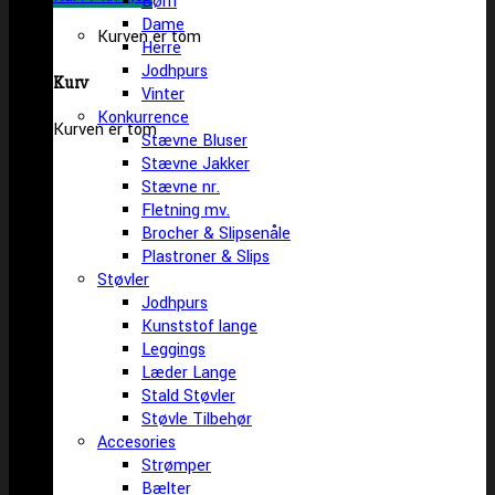
Børn
Dame
Kurven er tom
Herre
Jodhpurs
Kurv
Vinter
Konkurrence
Kurven er tom
Stævne Bluser
Stævne Jakker
Stævne nr.
Fletning mv.
Brocher & Slipsenåle
Plastroner & Slips
Støvler
Jodhpurs
Kunststof lange
Leggings
Læder Lange
Stald Støvler
Støvle Tilbehør
Accesories
Strømper
Bælter