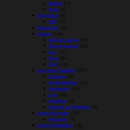
kødben
(7)
Rund
(5)
Kosttilskud
(5)
CBD
(1)
Kølemåtter
(2)
Legetøj
(146)
Aktivitet legetøj
(31)
Diverse Legetøj
(70)
Kiwi
(11)
Kong
(21)
Petit
(12)
Liner/seler/halsbånd
(231)
Bandana
(4)
Hundehalsbånd
(71)
Hundeseler
(53)
Liner
(93)
Showliner
(4)
Sporliner og Opbinding
(3)
Loppe/flåt midler
(12)
Vetocanis
(3)
Lygter/lyshalsbånd
(13)