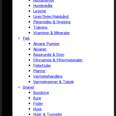
Hundesenge
Hundeskåle
Legetøj
Liner/Seler/Halsbånd
Plejemidler & Hygiejne
Træning
Vitaminer & Mineraler
Fisk
Akvarie Pumper
Akvarier
Baggrunde & Sten
Filtsvampe & Filtermaterialer
Fiskefoder
Planter
Varmebehandling
Varmelegemer & Teknik
Gnaver
Bundstrø
Bure
Foder
Huse
Huler & Tunneller