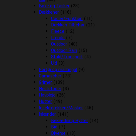
Boxe og Tasker
(28)
Dækkener
(116)
Cooler/Funktion
(11)
Dækken Tilbehør
(21)
Fleece
(12)
Lænde
(7)
Outdoor
(40)
Outdoor Rain
(15)
Stald/Transport
(4)
Uld
(3)
Fortøj og martingal
(9)
Gamascher
(73)
Grimer
(139)
Hestefoder
(3)
Hovpleje
(26)
Hutter
(49)
Insektdækken/Masker
(46)
Islænder
(141)
Beklædning Rytter
(14)
Bid
(7)
Diverse
(13)