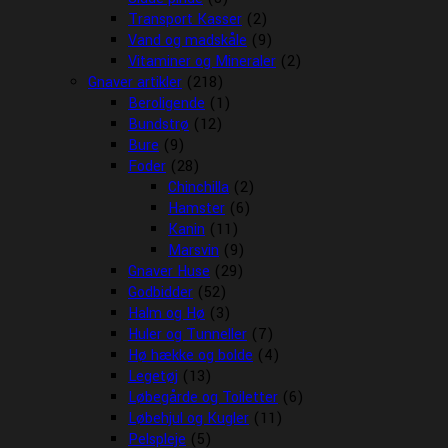
Transport Kasser
(2)
Vand og madskåle
(9)
Vitaminer og Mineraler
(2)
Gnaver artikler
(218)
Beroligende
(1)
Bundstrø
(12)
Bure
(9)
Foder
(28)
Chinchilla
(2)
Hamster
(6)
Kanin
(11)
Marsvin
(9)
Gnaver Huse
(29)
Godbidder
(52)
Halm og Hø
(3)
Huler og Tunneller
(7)
Hø hække og bolde
(4)
Legetøj
(13)
Løbegårde og Toiletter
(6)
Løbehjul og Kugler
(11)
Pelspleje
(5)