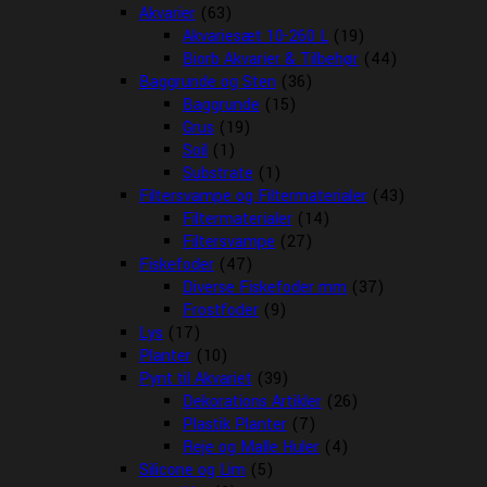
Akvarier
(63)
Akvariesæt 10-260 L
(19)
Biorb Akvarier & Tilbehør
(44)
Baggrunde og Sten
(36)
Baggrunde
(15)
Grus
(19)
Soil
(1)
Substrate
(1)
Filtersvampe og Filtermaterialer
(43)
Filtermaterialer
(14)
Filtersvampe
(27)
Fiskefoder
(47)
Diverse Fiskefoder mm
(37)
Frostfoder
(9)
Lys
(17)
Planter
(10)
Pynt til Akvariet
(39)
Dekorations Artikler
(26)
Plastik Planter
(7)
Reje og Malle Huler
(4)
Silicone og Lim
(5)