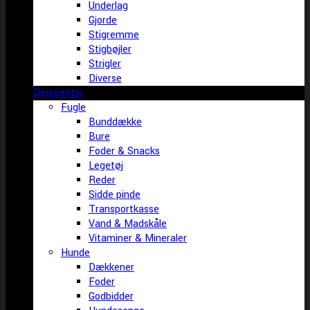
Underlag
Gjorde
Stigremme
Stigbøjler
Strigler
Diverse
Dyrecenter
Fugle
Bunddække
Bure
Foder & Snacks
Legetøj
Reder
Sidde pinde
Transportkasse
Vand & Madskåle
Vitaminer & Mineraler
Hunde
Dækkener
Foder
Godbidder