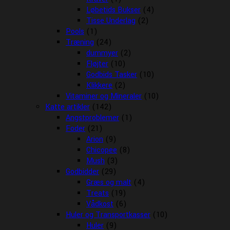
Løbetids Bukser
(4)
Tisse Underlag
(2)
Pools
(1)
Træning
(24)
dummyer
(2)
Fløjter
(10)
Godbids Tasker
(10)
Klikkere
(2)
Vitaminer og Mineraler
(10)
Katte artikler
(142)
Angstproblemer
(1)
Foder
(21)
Arion
(9)
Chicopee
(8)
Mush
(3)
Godbidder
(29)
Græs og malt
(4)
Treats
(19)
Vådkost
(6)
Huler og Transportkasser
(10)
Huler
(9)