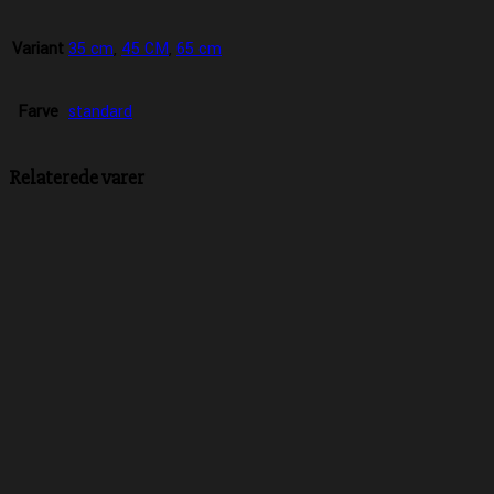
Variant
35 cm
,
45 CM
,
65 cm
Farve
standard
Relaterede varer