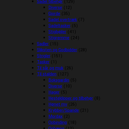
Sadel tilbehør
(129)
Diverse
(12)
Gjorde
(35)
Sadel overtræk
(7)
Sadeltasker
(5)
Stigbøjler
(41)
Stigremme
(24)
Sadler
(15)
Sliksten og Godbidder
(28)
Strigler
(151)
Tasker
(1)
Til sår og muk
(26)
Til stalden
(127)
Boksgardin
(5)
Diverse
(10)
Hager
(5)
Hesteklipper og tilbehør
(8)
Hønet mv
(26)
Krybber/Spande
(21)
Mordax
(2)
Opbinding
(18)
Ophæng
(12)