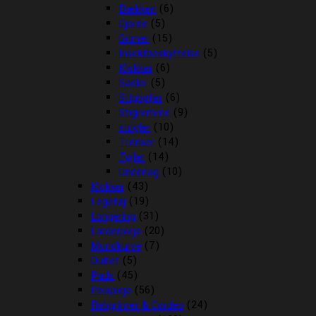
Dækken
(6)
Gjorde
(5)
Grimer
(15)
Insektbeskyttelse
(5)
Klokker
(6)
Sadler
(5)
Stigbøjler
(6)
Stigremme
(9)
strigler
(10)
Trenser
(14)
Tøjler
(14)
Underlag
(10)
Klokker
(43)
Legetøj
(19)
Longering
(31)
Læderpleje
(20)
Mundkurve
(7)
Outlet
(5)
Pads
(45)
Pelspleje
(56)
Rebgrimer & Cordeo
(24)