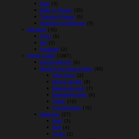
Seler
(3)
Skåle og Flasker
(20)
Transport Kasser
(5)
Vitaminer og Mineraler
(9)
Havedam
(10)
Foder
(6)
Net
(2)
Vandpleje
(2)
Hunde artikler
(1087)
Angstproblemer
(6)
Biludstyr og transportbure
(50)
Cykel Kurve
(2)
Diverse til bilen
(8)
Sikkerheds seler
(7)
Sædebeskyttelse
(6)
Tasker
(12)
Transportbure
(15)
Dækkener
(27)
Regn
(3)
Strik
(4)
Terapi
(2)