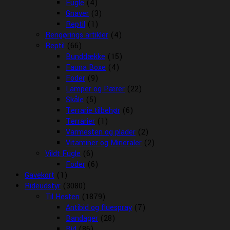
Fugle
(4)
Gnaver
(3)
Reptil
(1)
Rengørings artikler
(4)
Reptil
(66)
Bunddække
(15)
Fauna Boxe
(4)
Foder
(9)
Lamper og Pærer
(22)
Skåle
(5)
Terrarie tilbehør
(6)
Terrarier
(1)
Varmesten og plader
(2)
Vitaminer og Mineraler
(2)
Vildt Fugle
(6)
Foder
(6)
Gavekort
(1)
Rideudstyr
(3080)
Til Hesten
(1879)
Antibid og fluespray
(7)
Bandager
(28)
Bid
(86)