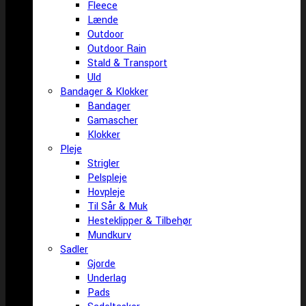
Fleece
Lænde
Outdoor
Outdoor Rain
Stald & Transport
Uld
Bandager & Klokker
Bandager
Gamascher
Klokker
Pleje
Strigler
Pelspleje
Hovpleje
Til Sår & Muk
Hesteklipper & Tilbehør
Mundkurv
Sadler
Gjorde
Underlag
Pads