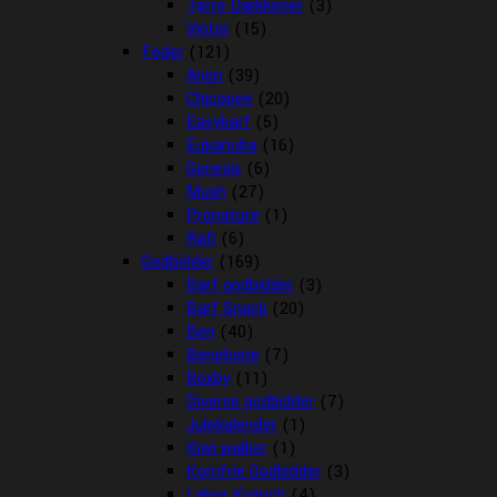
Tørre Dækkener
(3)
Vinter
(15)
Foder
(121)
Arion
(39)
Chicopee
(20)
Easybarf
(5)
Eukanuba
(16)
Genesis
(6)
Mush
(27)
Pronature
(1)
Rafi
(6)
Godbidder
(169)
Barf godbidder
(3)
Barf Snack
(20)
Ben
(40)
Benebone
(7)
Boxby
(11)
Diverse godbidder
(7)
Julekalender
(1)
Kiwi walker
(1)
Kornfrie Godbidder
(3)
Lakse Krønch
(4)