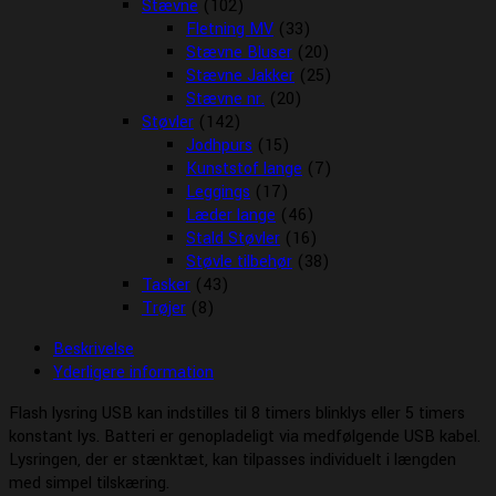
Stævne
(102)
Fletning MV
(33)
Stævne Bluser
(20)
Stævne Jakker
(25)
Stævne nr.
(20)
Støvler
(142)
Jodhpurs
(15)
Kunststof lange
(7)
Leggings
(17)
Læder lange
(46)
Stald Støvler
(16)
Støvle tilbehør
(38)
Tasker
(43)
Trøjer
(8)
Beskrivelse
Yderligere information
Flash lysring USB kan indstilles til 8 timers blinklys eller 5 timers
konstant lys. Batteri er genopladeligt via medfølgende USB kabel.
Lysringen, der er stænktæt, kan tilpasses individuelt i længden
med simpel tilskæring.