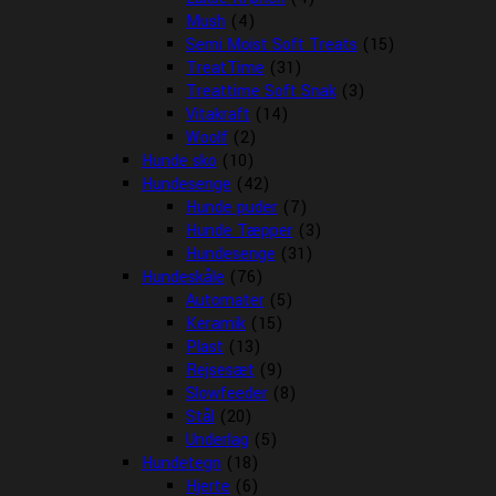
Mush
(4)
Semi Moist Soft Treats
(15)
TreatTime
(31)
Treattime Soft Snak
(3)
Vitakraft
(14)
Woolf
(2)
Hunde sko
(10)
Hundesenge
(42)
Hunde puder
(7)
Hunde Tæpper
(3)
Hundesenge
(31)
Hundeskåle
(76)
Automater
(5)
Keramik
(15)
Plast
(13)
Rejsesæt
(9)
Slowfeeder
(8)
Stål
(20)
Underlag
(5)
Hundetegn
(18)
Hjerte
(6)