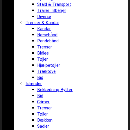
Stald & Transport
Trailer Tilbehør
Diverse
Trenser & Kandar
Kandar
Næsebånd
Pandebånd
Trenser
Bidløs
Tøjler
Hjælpetøjler
Træktove
Bid
Islænder
Beklædning Rytter
Bid
Grimer
Trenser
Tøjler
Dækken
Sadler