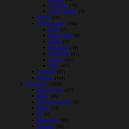
Til Boksen
(10)
Trailer Tilbehør
(3)
Tilskud
(54)
Trenser/kandar
(196)
Bidløs
(7)
Hjælpe Tøjler
(8)
Kandar
(7)
Næsebånd
(14)
Pandebånd
(51)
Trenser
(60)
Tøjler
(47)
Træktove
(37)
Underlag
(114)
Til Rytteren
(1200)
Back on track
(27)
Bluser
(45)
Brocher/slipsenåle
(5)
Bælter
(19)
Div
(5)
Gaveartikler
(42)
Handsker
(52)