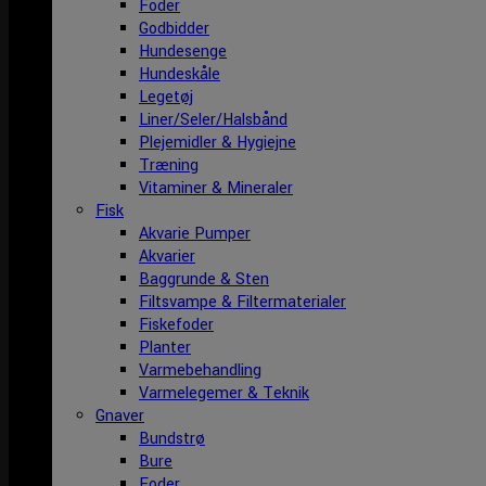
Foder
Godbidder
Hundesenge
Hundeskåle
Legetøj
Liner/Seler/Halsbånd
Plejemidler & Hygiejne
Træning
Vitaminer & Mineraler
Fisk
Akvarie Pumper
Akvarier
Baggrunde & Sten
Filtsvampe & Filtermaterialer
Fiskefoder
Planter
Varmebehandling
Varmelegemer & Teknik
Gnaver
Bundstrø
Bure
Foder