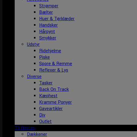
Strømper
Bælter
Huer & Tørklæder
Handsker
Hårpynt
Smykker
Udstyr
Ridehjelme
Piske
Spore & Remme
Reflexer & Lys
Diverse
Tasker
Back On Track
Kæphest
Kramme Ponyer
Gaveartikler
Div
Outlet
Til Hesten
Dækkener