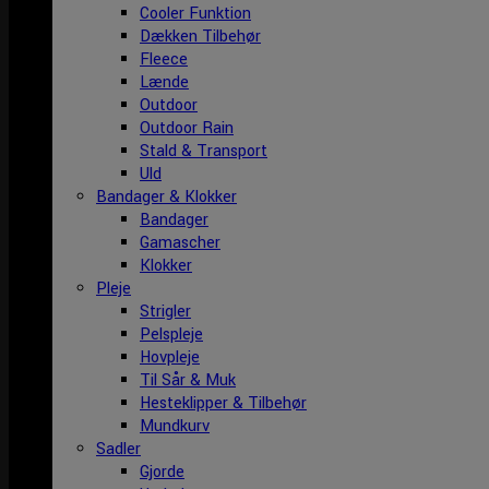
Cooler Funktion
Dækken Tilbehør
Fleece
Lænde
Outdoor
Outdoor Rain
Stald & Transport
Uld
Bandager & Klokker
Bandager
Gamascher
Klokker
Pleje
Strigler
Pelspleje
Hovpleje
Til Sår & Muk
Hesteklipper & Tilbehør
Mundkurv
Sadler
Gjorde