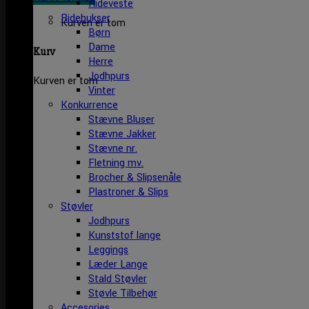
Rideveste
Ridebukser
Kurven er tom
Børn
Dame
Kurv
Herre
Jodhpurs
Kurven er tom
Vinter
Konkurrence
Stævne Bluser
Stævne Jakker
Stævne nr.
Fletning mv.
Brocher & Slipsenåle
Plastroner & Slips
Støvler
Jodhpurs
Kunststof lange
Leggings
Læder Lange
Stald Støvler
Støvle Tilbehør
Accesories