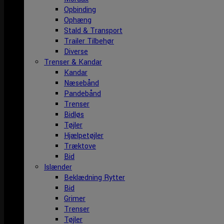
Opbinding
Ophæng
Stald & Transport
Trailer Tilbehør
Diverse
Trenser & Kandar
Kandar
Næsebånd
Pandebånd
Trenser
Bidløs
Tøjler
Hjælpetøjler
Træktove
Bid
Islænder
Beklædning Rytter
Bid
Grimer
Trenser
Tøjler