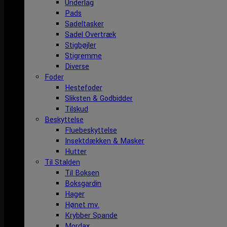
Underlag
Pads
Sadeltasker
Sadel Overtræk
Stigbøjler
Stigremme
Diverse
Foder
Hestefoder
Sliksten & Godbidder
Tilskud
Beskyttelse
Fluebeskyttelse
Insektdækken & Masker
Hutter
Til Stalden
Til Boksen
Boksgardin
Hager
Hønet mv.
Krybber Spande
Mordax