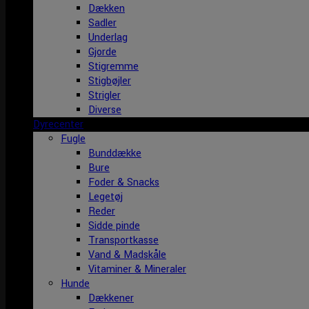
Dækken
Sadler
Underlag
Gjorde
Stigremme
Stigbøjler
Strigler
Diverse
Dyrecenter
Fugle
Bunddække
Bure
Foder & Snacks
Legetøj
Reder
Sidde pinde
Transportkasse
Vand & Madskåle
Vitaminer & Mineraler
Hunde
Dækkener