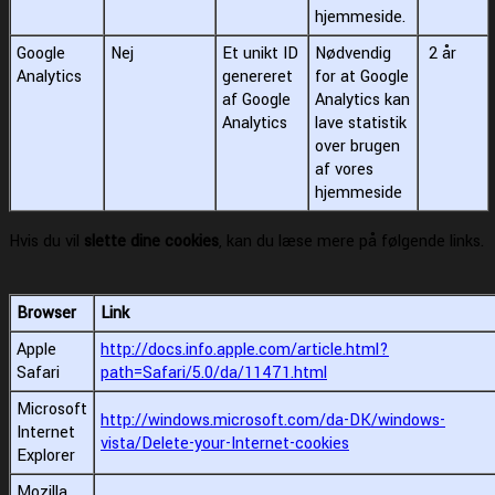
hjemmeside.
Google
Nej
Et unikt ID
Nødvendig
2 år
Analytics
genereret
for at Google
af Google
Analytics kan
Analytics
lave statistik
over brugen
af vores
hjemmeside
Hvis du vil
slette dine cookies
, kan du læse mere på følgende links.
Browser
Link
Apple
http://docs.info.apple.com/article.html?
Safari
path=Safari/5.0/da/11471.html
Microsoft
http://windows.microsoft.com/da-DK/windows-
Internet
vista/Delete-your-Internet-cookies
Explorer
Mozilla