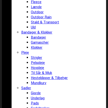
Fleece
Lænde
Outdoor
Outdoor Rain
Stald & Transport
Uld
Bandager & Klokker
Bandager
Gamascher
Klokker
Pleje
Strigler
Pelspleje
Hovpleje
Til Sår & Muk
Hesteklipper & Tilbehør
Mundkurv
Sadler
Gjorde
Underlag
Pads