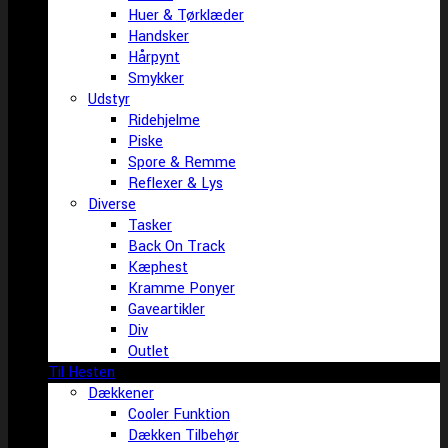
Huer & Tørklæder
Handsker
Hårpynt
Smykker
Udstyr
Ridehjelme
Piske
Spore & Remme
Reflexer & Lys
Diverse
Tasker
Back On Track
Kæphest
Kramme Ponyer
Gaveartikler
Div
Outlet
Til Hesten
Dækkener
Cooler Funktion
Dækken Tilbehør