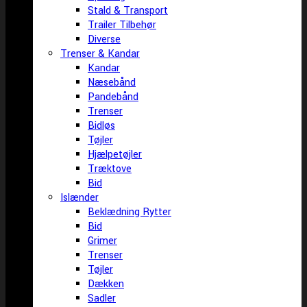
Stald & Transport
Trailer Tilbehør
Diverse
Trenser & Kandar
Kandar
Næsebånd
Pandebånd
Trenser
Bidløs
Tøjler
Hjælpetøjler
Træktove
Bid
Islænder
Beklædning Rytter
Bid
Grimer
Trenser
Tøjler
Dækken
Sadler