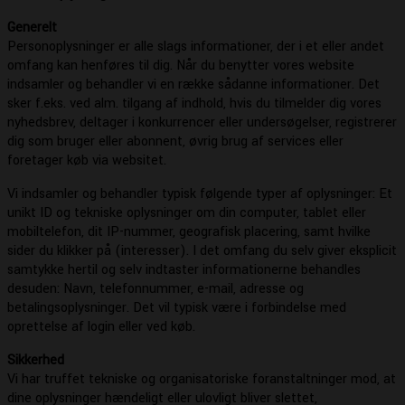
Generelt
Personoplysninger er alle slags informationer, der i et eller andet
omfang kan henføres til dig. Når du benytter vores website
indsamler og behandler vi en række sådanne informationer. Det
sker f.eks. ved alm. tilgang af indhold, hvis du tilmelder dig vores
nyhedsbrev, deltager i konkurrencer eller undersøgelser, registrerer
dig som bruger eller abonnent, øvrig brug af services eller
foretager køb via websitet.
Vi indsamler og behandler typisk følgende typer af oplysninger: Et
unikt ID og tekniske oplysninger om din computer, tablet eller
mobiltelefon, dit IP-nummer, geografisk placering, samt hvilke
sider du klikker på (interesser). I det omfang du selv giver eksplicit
samtykke hertil og selv indtaster informationerne behandles
desuden: Navn, telefonnummer, e-mail, adresse og
betalingsoplysninger. Det vil typisk være i forbindelse med
oprettelse af login eller ved køb.
Sikkerhed
Vi har truffet tekniske og organisatoriske foranstaltninger mod, at
dine oplysninger hændeligt eller ulovligt bliver slettet,