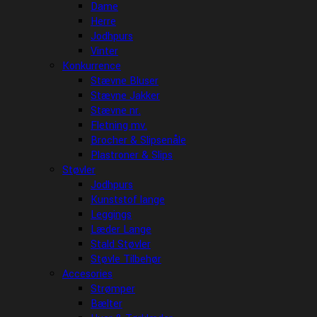
Dame
Herre
Jodhpurs
Vinter
Konkurrence
Stævne Bluser
Stævne Jakker
Stævne nr.
Fletning mv.
Brocher & Slipsenåle
Plastroner & Slips
Støvler
Jodhpurs
Kunststof lange
Leggings
Læder Lange
Stald Støvler
Støvle Tilbehør
Accesories
Strømper
Bælter