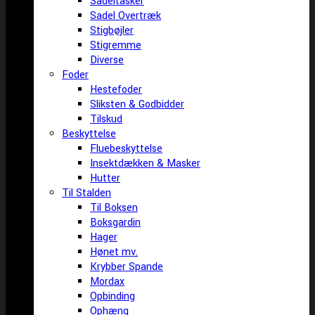
Sadeltasker
Sadel Overtræk
Stigbøjler
Stigremme
Diverse
Foder
Hestefoder
Sliksten & Godbidder
Tilskud
Beskyttelse
Fluebeskyttelse
Insektdækken & Masker
Hutter
Til Stalden
Til Boksen
Boksgardin
Hager
Hønet mv.
Krybber Spande
Mordax
Opbinding
Ophæng