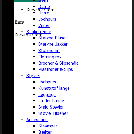
Børn
Dame
Kurven er tom
Herre
Jodhpurs
Kurv
Vinter
Konkurrence
Kurven er tom
Stævne Bluser
Stævne Jakker
Stævne nr.
Fletning mv.
Brocher & Slipsenåle
Plastroner & Slips
Støvler
Jodhpurs
Kunststof lange
Leggings
Læder Lange
Stald Støvler
Støvle Tilbehør
Accesories
Strømper
Bælter