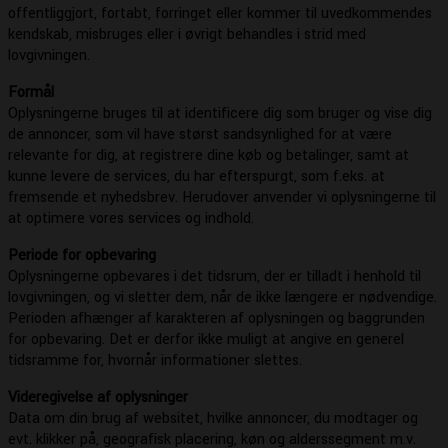
offentliggjort, fortabt, forringet eller kommer til uvedkommendes
kendskab, misbruges eller i øvrigt behandles i strid med
lovgivningen.
Formål
Oplysningerne bruges til at identificere dig som bruger og vise dig
de annoncer, som vil have størst sandsynlighed for at være
relevante for dig, at registrere dine køb og betalinger, samt at
kunne levere de services, du har efterspurgt, som f.eks. at
fremsende et nyhedsbrev. Herudover anvender vi oplysningerne til
at optimere vores services og indhold.
Periode for opbevaring
Oplysningerne opbevares i det tidsrum, der er tilladt i henhold til
lovgivningen, og vi sletter dem, når de ikke længere er nødvendige.
Perioden afhænger af karakteren af oplysningen og baggrunden
for opbevaring. Det er derfor ikke muligt at angive en generel
tidsramme for, hvornår informationer slettes.
Videregivelse af oplysninger
Data om din brug af websitet, hvilke annoncer, du modtager og
evt. klikker på, geografisk placering, køn og alderssegment m.v.