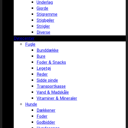
Underlag
Gjorde
Stigremme
Stigbøjler
Strigler
Diverse
Dyrecenter
Fugle
Bunddække
Bure
Foder & Snacks
Legetøj
Reder
Sidde pinde
Transportkasse
Vand & Madskåle
Vitaminer & Mineraler
Hunde
Dækkener
Foder
Godbidder