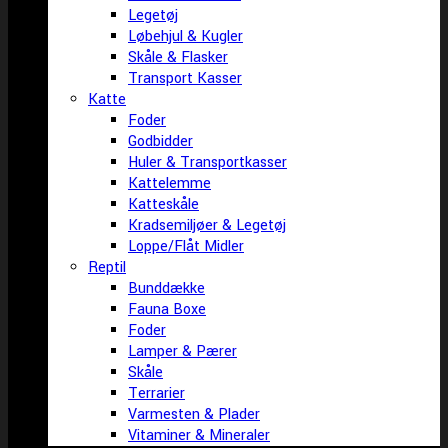
Legetøj
Løbehjul & Kugler
Skåle & Flasker
Transport Kasser
Katte
Foder
Godbidder
Huler & Transportkasser
Kattelemme
Katteskåle
Kradsemiljøer & Legetøj
Loppe/Flåt Midler
Reptil
Bunddække
Fauna Boxe
Foder
Lamper & Pærer
Skåle
Terrarier
Varmesten & Plader
Vitaminer & Mineraler