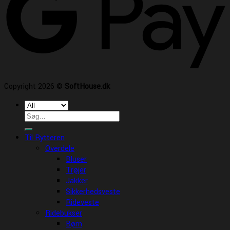
Copyright 2026 ©
SoftHouse.dk
Søg
efter:
Til Rytteren
Overdele
Bluser
Trøjer
Jakker
Sikkerhedsveste
Rideveste
Ridebukser
Børn