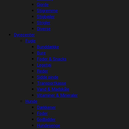
Gjorde
Stigremme
Stigbøjler
Strigler
Diverse
Dyrecenter
Fugle
Bunddække
Bure
Foder & Snacks
Legetøj
Reder
Sidde pinde
Transportkasse
Vand & Madskåle
Vitaminer & Mineraler
Hunde
Dækkener
Foder
Godbidder
Hundesenge