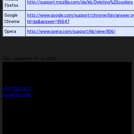
http://support.mozilla.com/da/kb/Deleting%20cookies
Firefox
Google
http://www.google.com/support/chrome/bin/answer.p
Chrome
hl=da&answer=95647
Opera
http://www.opera.com/support/kb/view/806/
Sidst opdateret 01-01-2024
KONTAKT INFO
Tufra Dyrecenter & Ridesport
Egtvedvej 1F 6000 Kolding
+45 75837817
shop@tufra.dk
Åbningstider
Man-fre: 10:00-17:30
Lørdag: 10:00-14:00
Søndag: LUKKET