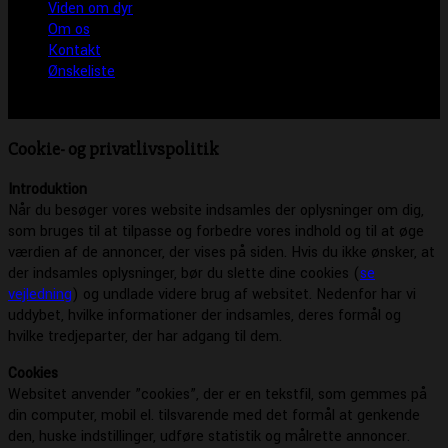
Viden om dyr
Om os
Kontakt
Ønskeliste
Cookie- og privatlivspolitik
Introduktion
Når du besøger vores website indsamles der oplysninger om dig,
som bruges til at tilpasse og forbedre vores indhold og til at øge
værdien af de annoncer, der vises på siden. Hvis du ikke ønsker, at
der indsamles oplysninger, bør du slette dine cookies (
se
vejledning
) og undlade videre brug af websitet. Nedenfor har vi
uddybet, hvilke informationer der indsamles, deres formål og
hvilke tredjeparter, der har adgang til dem.
Cookies
Websitet anvender ”cookies”, der er en tekstfil, som gemmes på
din computer, mobil el. tilsvarende med det formål at genkende
den, huske indstillinger, udføre statistik og målrette annoncer.