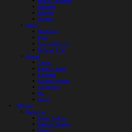
Huer & Tørklæder
Handsker
Hårpynt
Smykker
Udstyr
Ridehjelme
Piske
Spore & Remme
Reflexer & Lys
Diverse
Tasker
Back On Track
Kæphest
Kramme Ponyer
Gaveartikler
Div
Outlet
Til Hesten
Dækkener
Cooler Funktion
Dækken Tilbehør
Fleece