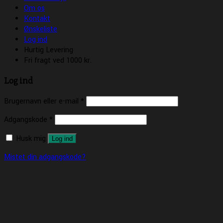
Om os
Kontakt
Ønskeliste
Log ind
Hurtig Levering
Fri fragt ved 1000 kr.
Log ind
Brugernavn eller e-mail
*
Adgangskode
*
Husk mig
Log ind
Mistet din adgangskode?