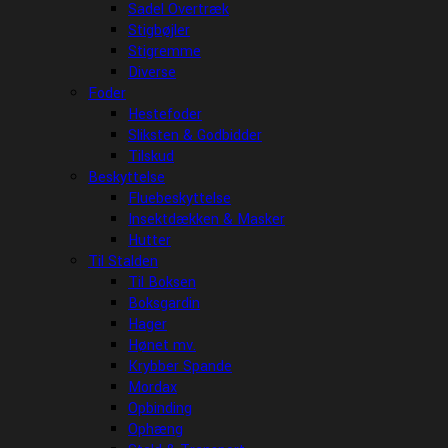
Sadel Overtræk
Stigbøjler
Stigremme
Diverse
Foder
Hestefoder
Sliksten & Godbidder
Tilskud
Beskyttelse
Fluebeskyttelse
Insektdækken & Masker
Hutter
Til Stalden
Til Boksen
Boksgardin
Hager
Hønet mv.
Krybber Spande
Mordax
Opbinding
Ophæng