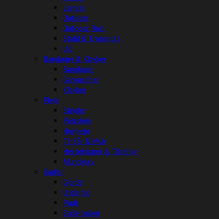
Lænde
Outdoor
Outdoor Rain
Stald & Transport
Uld
Bandager & Klokker
Bandager
Gamascher
Klokker
Pleje
Strigler
Pelspleje
Hovpleje
Til Sår & Muk
Hesteklipper & Tilbehør
Mundkurv
Sadler
Gjorde
Underlag
Pads
Sadeltasker