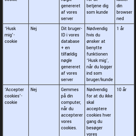
genereret
betjene dig
din
af vores
som kunde
browser
server
ned
‘Husk
Nej
Dit bruger-
Nødvendig
1 år
mig’-
ID i vores
hvis du
cookie
database
ønsker at
+ en
benytte
tilfældig
funktionen
nøgle
‘Husk mig’,
genereret
når du logger
af vores
ind som
server
bruger/kunde
‘Accepter
Nej
Gemmes
Nødvendig
10 år
cookies’-
på din
for at du ikke
cookie
computer,
skal
når du
acceptere
accepterer
cookies hver
vores
gang du
cookies.
besøger
vores