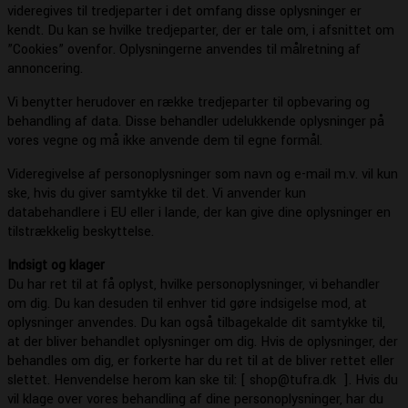
videregives til tredjeparter i det omfang disse oplysninger er
kendt. Du kan se hvilke tredjeparter, der er tale om, i afsnittet om
”Cookies” ovenfor. Oplysningerne anvendes til målretning af
annoncering.
Vi benytter herudover en række tredjeparter til opbevaring og
behandling af data. Disse behandler udelukkende oplysninger på
vores vegne og må ikke anvende dem til egne formål.
Videregivelse af personoplysninger som navn og e-mail m.v. vil kun
ske, hvis du giver samtykke til det. Vi anvender kun
databehandlere i EU eller i lande, der kan give dine oplysninger en
tilstrækkelig beskyttelse.
Indsigt og klager
Du har ret til at få oplyst, hvilke personoplysninger, vi behandler
om dig. Du kan desuden til enhver tid gøre indsigelse mod, at
oplysninger anvendes. Du kan også tilbagekalde dit samtykke til,
at der bliver behandlet oplysninger om dig. Hvis de oplysninger, der
behandles om dig, er forkerte har du ret til at de bliver rettet eller
slettet. Henvendelse herom kan ske til: [ shop@tufra.dk
]. Hvis du
vil klage over vores behandling af dine personoplysninger, har du