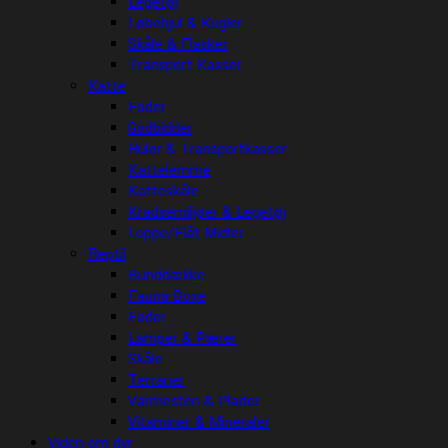
Legetøj
Løbehjul & Kugler
Skåle & Flasker
Transport Kasser
Katte
Foder
Godbidder
Huler & Transportkasser
Kattelemme
Katteskåle
Kradsemiljøer & Legetøj
Loppe/Flåt Midler
Reptil
Bunddække
Fauna Boxe
Foder
Lamper & Pærer
Skåle
Terrarier
Varmesten & Plader
Vitaminer & Mineraler
Viden om dyr