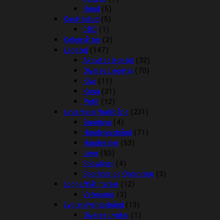
Rund
(5)
Kosttilskud
(5)
CBD
(1)
Kølemåtter
(2)
Legetøj
(147)
Aktivitet legetøj
(32)
Diverse Legetøj
(70)
Kiwi
(11)
Kong
(21)
Petit
(12)
Liner/seler/halsbånd
(231)
Bandana
(4)
Hundehalsbånd
(71)
Hundeseler
(53)
Liner
(93)
Showliner
(4)
Sporliner og Opbinding
(3)
Loppe/flåt midler
(12)
Vetocanis
(3)
Lygter/lyshalsbånd
(13)
Diverse Lygter
(1)