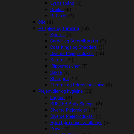
Lyshalsbånd
(5)
Orbiloc
(5)
Reflexer
(2)
Olie
(4)
Pelspleje og trimning
(88)
Børster
(6)
Carder og Gummibørster
(7)
Coat Kings og Shedders
(5)
Diverse Plejeprodukter
(10)
Kamme
(9)
Klippemaskiner
(7)
Sakse
(9)
Shampoo
(29)
Trimme og Udredningsknive
(6)
Plejemidler og hygiejne
(32)
bagben
(2)
BUSTER Body Sleeves
(2)
Diverse Plejemidler
(17)
Diverse Plejeprodukter
(1)
Høm høm poser & tilbehør
(5)
Kraver
(1)