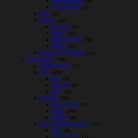
Løbetids Bukser
(4)
Tisse Underlag
(2)
Pools
(1)
Træning
(24)
dummyer
(2)
Fløjter
(10)
Godbids Tasker
(10)
Klikkere
(2)
Vitaminer og Mineraler
(10)
Katte artikler
(142)
Angstproblemer
(1)
Foder
(21)
Arion
(9)
Chicopee
(8)
Mush
(3)
Godbidder
(29)
Græs og malt
(4)
Treats
(19)
Vådkost
(6)
Huler og Transportkasser
(10)
Huler
(9)
Transportbure
(1)