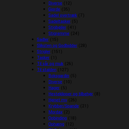
Diverse
(12)
Gjorde
(35)
Sadel overtræk
(7)
Sadeltasker
(5)
Stigbøjler
(41)
Stigremme
(24)
Sadler
(15)
Sliksten og Godbidder
(28)
Strigler
(151)
Tasker
(1)
Til sår og muk
(26)
Til stalden
(127)
Boksgardin
(5)
Diverse
(10)
Hager
(5)
Hesteklipper og tilbehør
(8)
Hønet mv
(26)
Krybber/Spande
(21)
Mordax
(2)
Opbinding
(18)
Ophæng
(12)