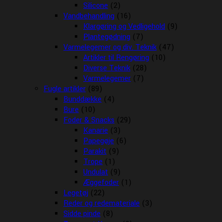
Silicone
(2)
Vandbehandling
(16)
Klargøring og Vedligehold
(9)
Plantegødning
(7)
Varmelegemer og div. Teknik
(47)
Artikler til Rengøring
(10)
Diverse Teknik
(28)
Varmelegemer
(7)
Fugle artikler
(89)
Bunddække
(4)
Bure
(10)
Foder & Snacks
(29)
Kanarie
(3)
Papegøje
(6)
Parakit
(9)
Trope
(1)
Undulat
(9)
Æggefoder
(1)
Legetøj
(22)
Reder og redemateriale
(3)
Sidde pinde
(8)