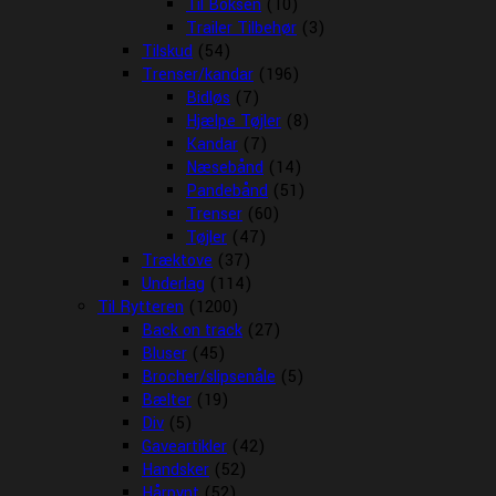
Til Boksen
(10)
Trailer Tilbehør
(3)
Tilskud
(54)
Trenser/kandar
(196)
Bidløs
(7)
Hjælpe Tøjler
(8)
Kandar
(7)
Næsebånd
(14)
Pandebånd
(51)
Trenser
(60)
Tøjler
(47)
Træktove
(37)
Underlag
(114)
Til Rytteren
(1200)
Back on track
(27)
Bluser
(45)
Brocher/slipsenåle
(5)
Bælter
(19)
Div
(5)
Gaveartikler
(42)
Handsker
(52)
Hårpynt
(52)