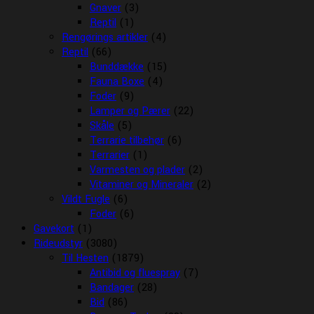
Gnaver
(3)
Reptil
(1)
Rengørings artikler
(4)
Reptil
(66)
Bunddække
(15)
Fauna Boxe
(4)
Foder
(9)
Lamper og Pærer
(22)
Skåle
(5)
Terrarie tilbehør
(6)
Terrarier
(1)
Varmesten og plader
(2)
Vitaminer og Mineraler
(2)
Vildt Fugle
(6)
Foder
(6)
Gavekort
(1)
Rideudstyr
(3080)
Til Hesten
(1879)
Antibid og fluespray
(7)
Bandager
(28)
Bid
(86)