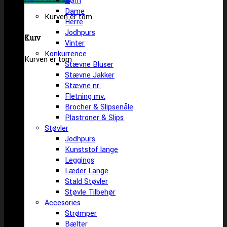
Børn
Dame
Kurven er tom
Herre
Jodhpurs
Kurv
Vinter
Konkurrence
Kurven er tom
Stævne Bluser
Stævne Jakker
Stævne nr.
Fletning mv.
Brocher & Slipsenåle
Plastroner & Slips
Støvler
Jodhpurs
Kunststof lange
Leggings
Læder Lange
Stald Støvler
Støvle Tilbehør
Accesories
Strømper
Bælter