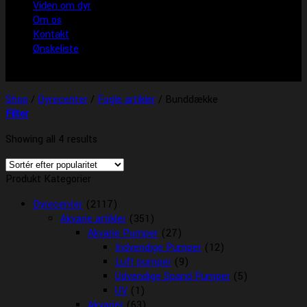
Viden om dyr
Om os
Kontakt
Ønskeliste
Shop
/
Dyrecenter
/
Fugle artikler
/
Bunddække
Filter
Showing all 4 results
Produkt Kategorier
Dyrecenter
(2117)
Akvarie artikler
(351)
Akvarie Pumper
(27)
Indvendige Pumper
(12)
Luft pumper
(9)
Udvendige Spand Pumper
(5)
UV
(1)
Akvarier
(63)