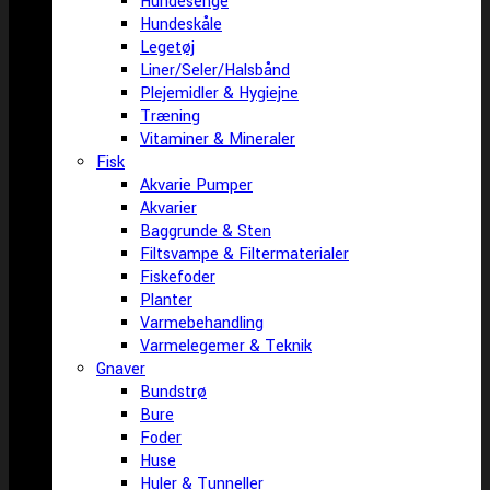
Hundesenge
Hundeskåle
Legetøj
Liner/Seler/Halsbånd
Plejemidler & Hygiejne
Træning
Vitaminer & Mineraler
Fisk
Akvarie Pumper
Akvarier
Baggrunde & Sten
Filtsvampe & Filtermaterialer
Fiskefoder
Planter
Varmebehandling
Varmelegemer & Teknik
Gnaver
Bundstrø
Bure
Foder
Huse
Huler & Tunneller