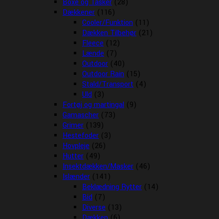
Boxe og Tasker
(28)
Dækkener
(116)
Cooler/Funktion
(11)
Dækken Tilbehør
(21)
Fleece
(12)
Lænde
(7)
Outdoor
(40)
Outdoor Rain
(15)
Stald/Transport
(4)
Uld
(3)
Fortøj og martingal
(9)
Gamascher
(73)
Grimer
(139)
Hestefoder
(3)
Hovpleje
(26)
Hutter
(49)
Insektdækken/Masker
(46)
Islænder
(141)
Beklædning Rytter
(14)
Bid
(7)
Diverse
(13)
Dækken
(6)