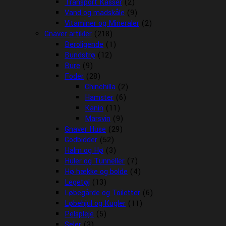
Transport Kasser
(2)
Vand og madskåle
(9)
Vitaminer og Mineraler
(2)
Gnaver artikler
(218)
Beroligende
(1)
Bundstrø
(12)
Bure
(9)
Foder
(28)
Chinchilla
(2)
Hamster
(6)
Kanin
(11)
Marsvin
(9)
Gnaver Huse
(29)
Godbidder
(52)
Halm og Hø
(3)
Huler og Tunneller
(7)
Hø hække og bolde
(4)
Legetøj
(13)
Løbegårde og Toiletter
(6)
Løbehjul og Kugler
(11)
Pelspleje
(5)
Seler
(3)