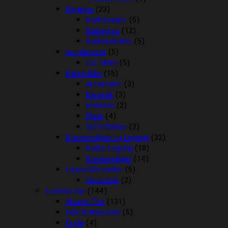
Hygiejne
(23)
Kattebakker
(5)
Kattegrus
(12)
Kattetoiletter
(5)
kattelemme
(5)
Cat Mate
(5)
Katteskåle
(15)
Automater
(3)
Keramik
(3)
Melamin
(2)
Plast
(4)
Sutteflasker
(2)
Kradsemiljøer og Legetøj
(32)
Katte Legetøj
(18)
Kradsemiljøer
(14)
Loppe/flåt midler
(5)
Vetocanis
(2)
Levende dyr
(144)
Akvarie Fisk
(131)
Fisk til Havedam
(5)
Fugle
(4)