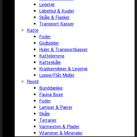
Legetøj
Løbehjul & Kugler
Skåle & Flasker
Transport Kasser
Katte
Foder
Godbidder
Huler & Transportkasser
Kattelemme
Katteskåle
Kradsemiljøer & Legetøj
Loppe/Flåt Midler
Reptil
Bunddække
Fauna Boxe
Foder
Lamper & Pærer
Skåle
Terrarier
Varmesten & Plader
Vitaminer & Mineraler