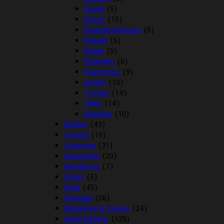
Gjorde
(5)
Grimer
(15)
Insektbeskyttelse
(5)
Klokker
(6)
Sadler
(5)
Stigbøjler
(6)
Stigremme
(9)
strigler
(10)
Trenser
(14)
Tøjler
(14)
Underlag
(10)
Klokker
(43)
Legetøj
(19)
Longering
(31)
Læderpleje
(20)
Mundkurve
(7)
Outlet
(5)
Pads
(45)
Pelspleje
(56)
Rebgrimer & Cordeo
(24)
Sadel tilbehør
(129)