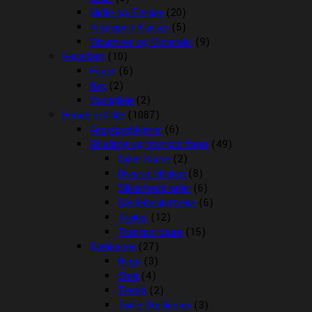
Skåle og Flasker
(20)
Transport Kasser
(5)
Vitaminer og Mineraler
(9)
Havedam
(10)
Foder
(6)
Net
(2)
Vandpleje
(2)
Hunde artikler
(1087)
Angstproblemer
(6)
Biludstyr og transportbure
(49)
Cykel Kurve
(2)
Diverse til bilen
(8)
Sikkerheds seler
(6)
Sædebeskyttelse
(6)
Tasker
(12)
Transportbure
(15)
Dækkener
(27)
Regn
(3)
Strik
(4)
Terapi
(2)
Tørre Dækkener
(3)