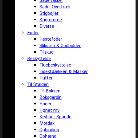
Sadeltasker
Sadel Overtræk
Stigbøjler
Stigremme
Diverse
Foder
Hestefoder
Sliksten & Godbidder
Tilskud
Beskyttelse
Fluebeskyttelse
Insektdækken & Masker
Hutter
Til Stalden
Til Boksen
Boksgardin
Hager
Hønet mv.
Krybber Spande
Mordax
Opbinding
Ophæng