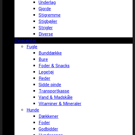
Underlag
Gjorde
Stigremme
Stigbøjler
Strigler
Diverse
Dyrecenter
Fugle
Bunddække
Bure
Foder & Snacks
Legetøj
Reder
Sidde pinde
Transportkasse
Vand & Madskåle
Vitaminer & Mineraler
Hunde
Dækkener
Foder
Godbidder