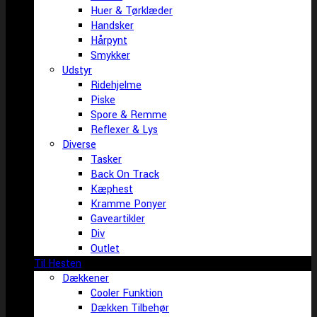
Huer & Tørklæder
Handsker
Hårpynt
Smykker
Udstyr
Ridehjelme
Piske
Spore & Remme
Reflexer & Lys
Diverse
Tasker
Back On Track
Kæphest
Kramme Ponyer
Gaveartikler
Div
Outlet
Til Hesten
Dækkener
Cooler Funktion
Dækken Tilbehør