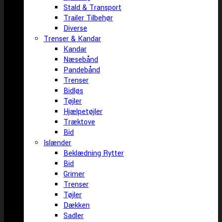
Stald & Transport
Trailer Tilbehør
Diverse
Trenser & Kandar
Kandar
Næsebånd
Pandebånd
Trenser
Bidløs
Tøjler
Hjælpetøjler
Træktove
Bid
Islænder
Beklædning Rytter
Bid
Grimer
Trenser
Tøjler
Dækken
Sadler