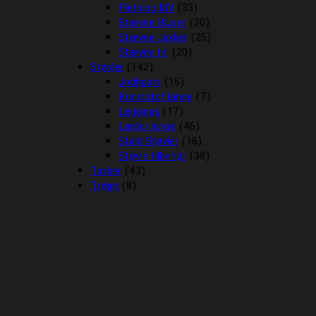
Fletning MV
(33)
Stævne Bluser
(20)
Stævne Jakker
(25)
Stævne nr.
(20)
Støvler
(142)
Jodhpurs
(15)
Kunststof lange
(7)
Leggings
(17)
Læder lange
(46)
Stald Støvler
(16)
Støvle tilbehør
(38)
Tasker
(43)
Trøjer
(8)