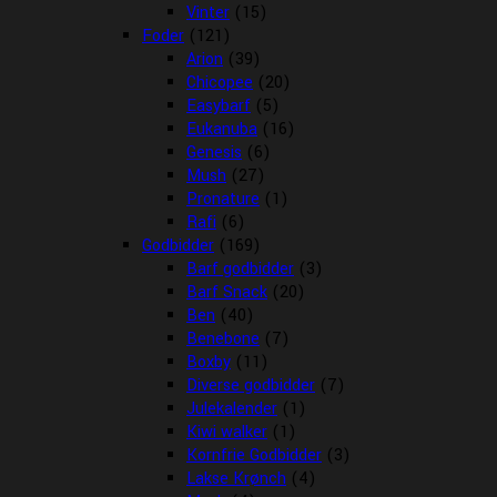
Vinter
(15)
Foder
(121)
Arion
(39)
Chicopee
(20)
Easybarf
(5)
Eukanuba
(16)
Genesis
(6)
Mush
(27)
Pronature
(1)
Rafi
(6)
Godbidder
(169)
Barf godbidder
(3)
Barf Snack
(20)
Ben
(40)
Benebone
(7)
Boxby
(11)
Diverse godbidder
(7)
Julekalender
(1)
Kiwi walker
(1)
Kornfrie Godbidder
(3)
Lakse Krønch
(4)