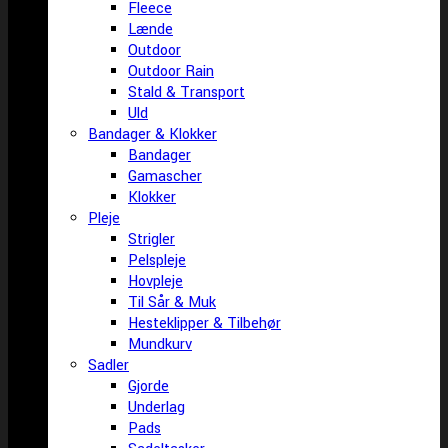
Fleece
Lænde
Outdoor
Outdoor Rain
Stald & Transport
Uld
Bandager & Klokker
Bandager
Gamascher
Klokker
Pleje
Strigler
Pelspleje
Hovpleje
Til Sår & Muk
Hesteklipper & Tilbehør
Mundkurv
Sadler
Gjorde
Underlag
Pads