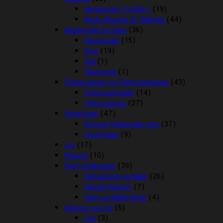
Akvariesæt 10-260 L
(19)
Biorb Akvarier & Tilbehør
(44)
Baggrunde og Sten
(36)
Baggrunde
(15)
Grus
(19)
Soil
(1)
Substrate
(1)
Filtersvampe og Filtermaterialer
(43)
Filtermaterialer
(14)
Filtersvampe
(27)
Fiskefoder
(47)
Diverse Fiskefoder mm
(37)
Frostfoder
(9)
Lys
(17)
Planter
(10)
Pynt til Akvariet
(39)
Dekorations Artikler
(26)
Plastik Planter
(7)
Reje og Malle Huler
(4)
Silicone og Lim
(5)
Lim
(3)