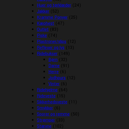
Huer og tørklæder
(24)
Jakker
(52)
Kramme Ponyer
(25)
Kæphest
(47)
Outlet
(83)
Piske
(74)
Plastroner/slips
(12)
Reflexer og lys
(13)
Ridebukser
(149)
Børn
(32)
Dame
(91)
Herre
(6)
Jodhpurs
(12)
Vinter
(6)
Ridehjelme
(64)
Rideveste
(15)
Sikkerhedsveste
(11)
Smykker
(6)
Sporer og remme
(50)
Strømper
(33)
Stævne
(102)