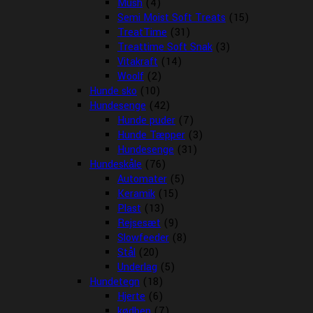
Mush
(4)
Semi Moist Soft Treats
(15)
TreatTime
(31)
Treattime Soft Snak
(3)
Vitakraft
(14)
Woolf
(2)
Hunde sko
(10)
Hundesenge
(42)
Hunde puder
(7)
Hunde Tæpper
(3)
Hundesenge
(31)
Hundeskåle
(76)
Automater
(5)
Keramik
(15)
Plast
(13)
Rejsesæt
(9)
Slowfeeder
(8)
Stål
(20)
Underlag
(5)
Hundetegn
(18)
Hjerte
(6)
kødben
(7)