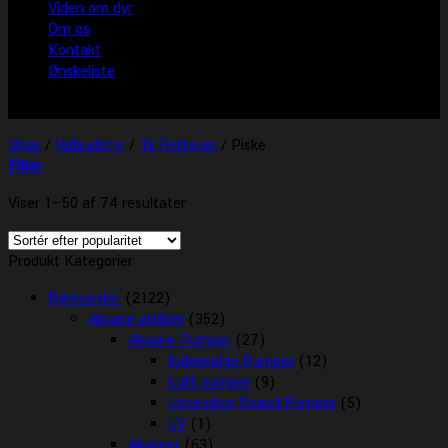
Viden om dyr
Om os
Kontakt
Ønskeliste
Shop
/
Rideudstyr
/
Til Rytteren
/
Piske
Filter
Viser 1–50 af 74 resultater
Produkt Kategorier
Dyrecenter
(2122)
Akvarie artikler
(352)
Akvarie Pumper
(27)
Indvendige Pumper
(12)
Luft pumper
(9)
Udvendige Spand Pumper
(5)
UV
(1)
Akvarier
(63)