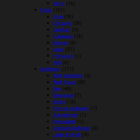
Vinter
(15)
Foder
(121)
Arion
(39)
Chicopee
(20)
Easybarf
(5)
Eukanuba
(16)
Genesis
(6)
Mush
(27)
Pronature
(1)
Rafi
(6)
Godbidder
(171)
Barf godbidder
(3)
Barf Snack
(20)
Ben
(40)
Benebone
(7)
Boxby
(12)
Diverse godbidder
(7)
Julekalender
(1)
Kiwi walker
(1)
Kornfrie Godbidder
(3)
Lakse Krønch
(4)