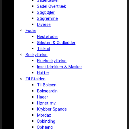
Sadeltasker
Sadel Overtræk
Stigbøjler
Stigremme
Diverse
Foder
Hestefoder
Sliksten & Godbidder
Tilskud
Beskyttelse
Fluebeskyttelse
Insektdækken & Masker
Hutter
Til Stalden
Til Boksen
Boksgardin
Hager
Hønet mv.
Krybber Spande
Mordax
Opbinding
Ophæng