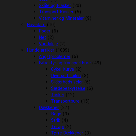
Skåle og Flasker
(20)
Transport Kasser
(5)
Vitaminer og Mineraler
(9)
Havedam
(10)
Foder
(6)
Net
(2)
Vandpleje
(2)
Hunde artikler
(1089)
Angstproblemer
(6)
Biludstyr og transportbure
(49)
Cykel Kurve
(2)
Diverse til bilen
(8)
Sikkerheds seler
(6)
Sædebeskyttelse
(6)
Tasker
(12)
Transportbure
(15)
Dækkener
(27)
Regn
(3)
Strik
(4)
Terapi
(2)
Tørre Dækkener
(3)