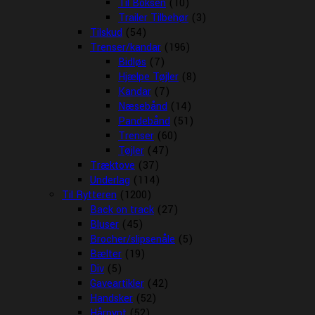
Til Boksen
(10)
Trailer Tilbehør
(3)
Tilskud
(54)
Trenser/kandar
(196)
Bidløs
(7)
Hjælpe Tøjler
(8)
Kandar
(7)
Næsebånd
(14)
Pandebånd
(51)
Trenser
(60)
Tøjler
(47)
Træktove
(37)
Underlag
(114)
Til Rytteren
(1200)
Back on track
(27)
Bluser
(45)
Brocher/slipsenåle
(5)
Bælter
(19)
Div
(5)
Gaveartikler
(42)
Handsker
(52)
Hårpynt
(52)