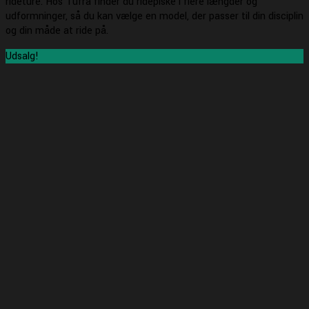
rideture. Hos Tufra finder du ridepiske i flere længder og
udformninger, så du kan vælge en model, der passer til din disciplin
og din måde at ride på.
Udsalg!