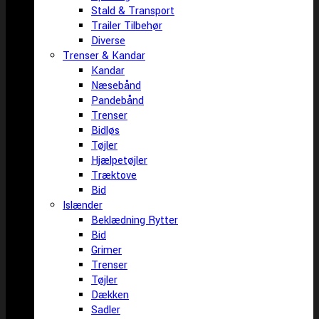
Stald & Transport
Trailer Tilbehør
Diverse
Trenser & Kandar
Kandar
Næsebånd
Pandebånd
Trenser
Bidløs
Tøjler
Hjælpetøjler
Træktove
Bid
Islænder
Beklædning Rytter
Bid
Grimer
Trenser
Tøjler
Dækken
Sadler