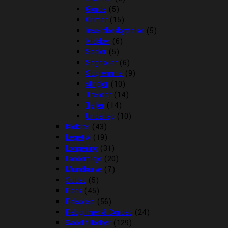
Gjorde
(5)
Grimer
(15)
Insektbeskyttelse
(5)
Klokker
(6)
Sadler
(5)
Stigbøjler
(6)
Stigremme
(9)
strigler
(10)
Trenser
(14)
Tøjler
(14)
Underlag
(10)
Klokker
(43)
Legetøj
(19)
Longering
(31)
Læderpleje
(20)
Mundkurve
(7)
Outlet
(5)
Pads
(45)
Pelspleje
(56)
Rebgrimer & Cordeo
(24)
Sadel tilbehør
(129)