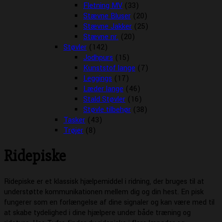
Fletning MV
(33)
Stævne Bluser
(20)
Stævne Jakker
(25)
Stævne nr.
(20)
Støvler
(142)
Jodhpurs
(15)
Kunststof lange
(7)
Leggings
(17)
Læder lange
(46)
Stald Støvler
(16)
Støvle tilbehør
(38)
Tasker
(43)
Trøjer
(8)
Ridepiske
Ridepiske er et klassisk hjælpemiddel i ridning, der bruges til at
understøtte kommunikationen mellem dig og din hest. En pisk
fungerer som en forlængelse af dine signaler og kan være med til
at skabe tydelighed i dine hjælpere under både træning og