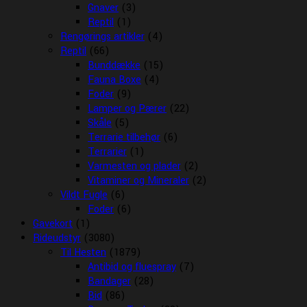
Gnaver
(3)
Reptil
(1)
Rengørings artikler
(4)
Reptil
(66)
Bunddække
(15)
Fauna Boxe
(4)
Foder
(9)
Lamper og Pærer
(22)
Skåle
(5)
Terrarie tilbehør
(6)
Terrarier
(1)
Varmesten og plader
(2)
Vitaminer og Mineraler
(2)
Vildt Fugle
(6)
Foder
(6)
Gavekort
(1)
Rideudstyr
(3080)
Til Hesten
(1879)
Antibid og fluespray
(7)
Bandager
(28)
Bid
(86)