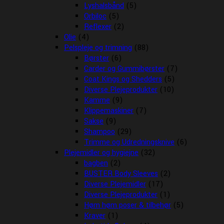
Lyshalsbånd
(5)
Orbiloc
(5)
Reflexer
(2)
Olie
(4)
Pelspleje og trimning
(88)
Børster
(6)
Carder og Gummibørster
(7)
Coat Kings og Shedders
(5)
Diverse Plejeprodukter
(10)
Kamme
(9)
Klippemaskiner
(7)
Sakse
(9)
Shampoo
(29)
Trimme og Udredningsknive
(6)
Plejemidler og hygiejne
(32)
bagben
(2)
BUSTER Body Sleeves
(2)
Diverse Plejemidler
(17)
Diverse Plejeprodukter
(1)
Høm høm poser & tilbehør
(5)
Kraver
(1)