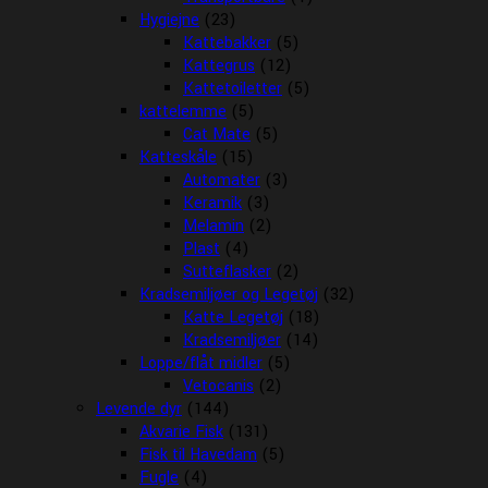
Hygiejne
(23)
Kattebakker
(5)
Kattegrus
(12)
Kattetoiletter
(5)
kattelemme
(5)
Cat Mate
(5)
Katteskåle
(15)
Automater
(3)
Keramik
(3)
Melamin
(2)
Plast
(4)
Sutteflasker
(2)
Kradsemiljøer og Legetøj
(32)
Katte Legetøj
(18)
Kradsemiljøer
(14)
Loppe/flåt midler
(5)
Vetocanis
(2)
Levende dyr
(144)
Akvarie Fisk
(131)
Fisk til Havedam
(5)
Fugle
(4)