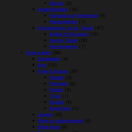
Silicone
(2)
Vandbehandling
(16)
Klargøring og Vedligehold
(9)
Plantegødning
(7)
Varmelegemer og div. Teknik
(47)
Artikler til Rengøring
(10)
Diverse Teknik
(28)
Varmelegemer
(7)
Fugle artikler
(90)
Bunddække
(4)
Bure
(10)
Foder & Snacks
(29)
Kanarie
(3)
Papegøje
(6)
Parakit
(9)
Trope
(1)
Undulat
(9)
Æggefoder
(1)
Legetøj
(22)
Reder og redemateriale
(4)
Sidde pinde
(8)