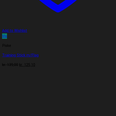
Add to Wishlist
Vis
Piske
Training Stick m/Flag
Den
Den
kr.
139,00
kr.
125,10
oprindelige
aktuelle
pris
pris
var:
er:
kr. 139,00.
kr. 125,10.