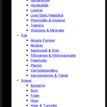
Hundesenge
Hundeskåle
Legetøj
Liner/Seler/Halsbånd
Plejemidler & Hygiejne
Træning
Vitaminer & Mineraler
Fisk
Akvarie Pumper
Akvarier
Baggrunde & Sten
Filtsvampe & Filtermaterialer
Fiskefoder
Planter
Varmebehandling
Varmelegemer & Teknik
Gnaver
Bundstrø
Bure
Foder
Huse
Huler & Tunneller