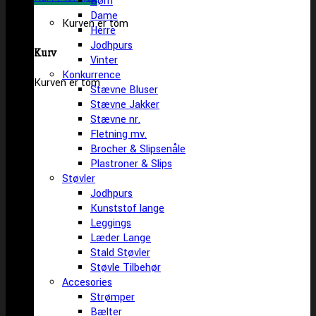
Børn
Dame
Kurven er tom
Herre
Jodhpurs
Kurv
Vinter
Konkurrence
Kurven er tom
Stævne Bluser
Stævne Jakker
Stævne nr.
Fletning mv.
Brocher & Slipsenåle
Plastroner & Slips
Støvler
Jodhpurs
Kunststof lange
Leggings
Læder Lange
Stald Støvler
Støvle Tilbehør
Accesories
Strømper
Bælter