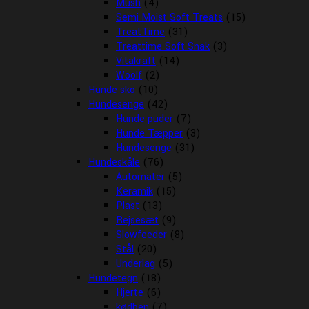
Mush
(4)
Semi Moist Soft Treats
(15)
TreatTime
(31)
Treattime Soft Snak
(3)
Vitakraft
(14)
Woolf
(2)
Hunde sko
(10)
Hundesenge
(42)
Hunde puder
(7)
Hunde Tæpper
(3)
Hundesenge
(31)
Hundeskåle
(76)
Automater
(5)
Keramik
(15)
Plast
(13)
Rejsesæt
(9)
Slowfeeder
(8)
Stål
(20)
Underlag
(5)
Hundetegn
(18)
Hjerte
(6)
kødben
(7)