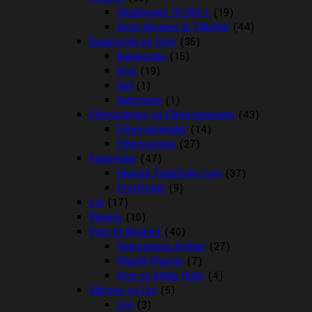
Akvariesæt 10-260 L
(19)
Biorb Akvarier & Tilbehør
(44)
Baggrunde og Sten
(36)
Baggrunde
(15)
Grus
(19)
Soil
(1)
Substrate
(1)
Filtersvampe og Filtermaterialer
(43)
Filtermaterialer
(14)
Filtersvampe
(27)
Fiskefoder
(47)
Diverse Fiskefoder mm
(37)
Frostfoder
(9)
Lys
(17)
Planter
(10)
Pynt til Akvariet
(40)
Dekorations Artikler
(27)
Plastik Planter
(7)
Reje og Malle Huler
(4)
Silicone og Lim
(5)
Lim
(3)