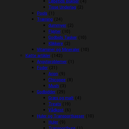
Løbetids Bukser
(4)
Tisse Underlag
(2)
Pools
(1)
Træning
(24)
dummyer
(2)
Fløjter
(10)
Godbids Tasker
(10)
Klikkere
(2)
Vitaminer og Mineraler
(10)
Katte artikler
(142)
Angstproblemer
(1)
Foder
(21)
Arion
(9)
Chicopee
(8)
Mush
(3)
Godbidder
(29)
Græs og malt
(4)
Treats
(19)
Vådkost
(6)
Huler og Transportkasser
(10)
Huler
(9)
Transportbure
(1)