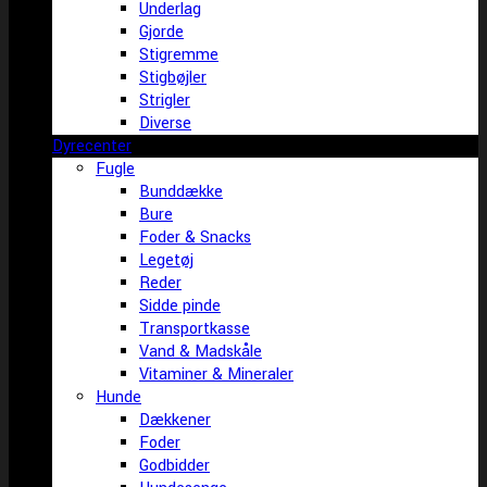
Underlag
Gjorde
Stigremme
Stigbøjler
Strigler
Diverse
Dyrecenter
Fugle
Bunddække
Bure
Foder & Snacks
Legetøj
Reder
Sidde pinde
Transportkasse
Vand & Madskåle
Vitaminer & Mineraler
Hunde
Dækkener
Foder
Godbidder