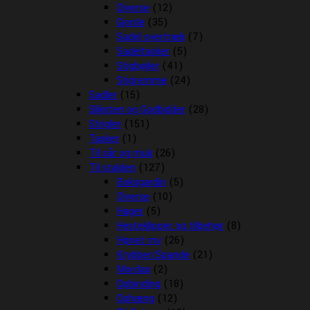
Diverse
(12)
Gjorde
(35)
Sadel overtræk
(7)
Sadeltasker
(5)
Stigbøjler
(41)
Stigremme
(24)
Sadler
(15)
Sliksten og Godbidder
(28)
Strigler
(151)
Tasker
(1)
Til sår og muk
(26)
Til stalden
(127)
Boksgardin
(5)
Diverse
(10)
Hager
(5)
Hesteklipper og tilbehør
(8)
Hønet mv
(26)
Krybber/Spande
(21)
Mordax
(2)
Opbinding
(18)
Ophæng
(12)