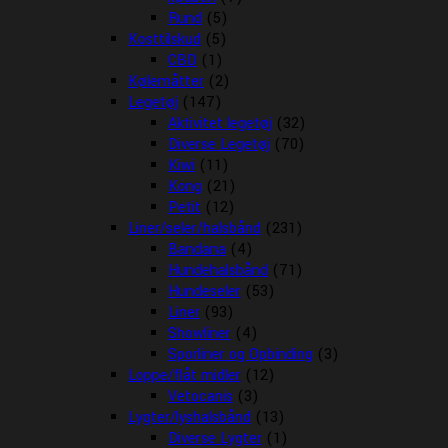
Rund
(5)
Kosttilskud
(5)
CBD
(1)
Kølemåtter
(2)
Legetøj
(147)
Aktivitet legetøj
(32)
Diverse Legetøj
(70)
Kiwi
(11)
Kong
(21)
Petit
(12)
Liner/seler/halsbånd
(231)
Bandana
(4)
Hundehalsbånd
(71)
Hundeseler
(53)
Liner
(93)
Showliner
(4)
Sporliner og Opbinding
(3)
Loppe/flåt midler
(12)
Vetocanis
(3)
Lygter/lyshalsbånd
(13)
Diverse Lygter
(1)