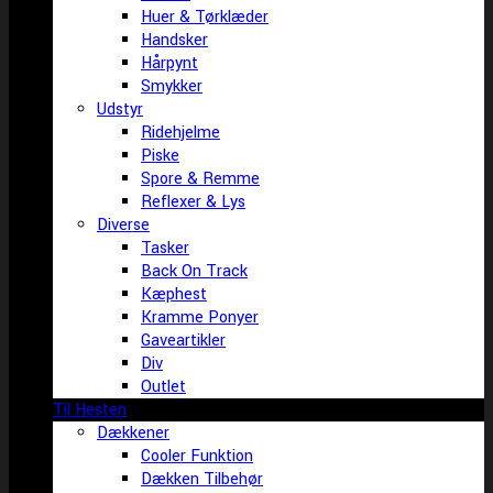
Huer & Tørklæder
Handsker
Hårpynt
Smykker
Udstyr
Ridehjelme
Piske
Spore & Remme
Reflexer & Lys
Diverse
Tasker
Back On Track
Kæphest
Kramme Ponyer
Gaveartikler
Div
Outlet
Til Hesten
Dækkener
Cooler Funktion
Dækken Tilbehør