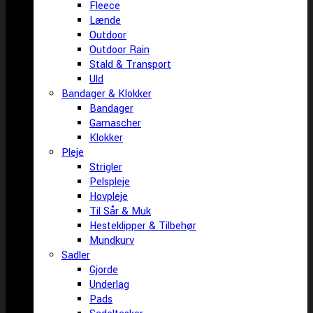
Fleece
Lænde
Outdoor
Outdoor Rain
Stald & Transport
Uld
Bandager & Klokker
Bandager
Gamascher
Klokker
Pleje
Strigler
Pelspleje
Hovpleje
Til Sår & Muk
Hesteklipper & Tilbehør
Mundkurv
Sadler
Gjorde
Underlag
Pads