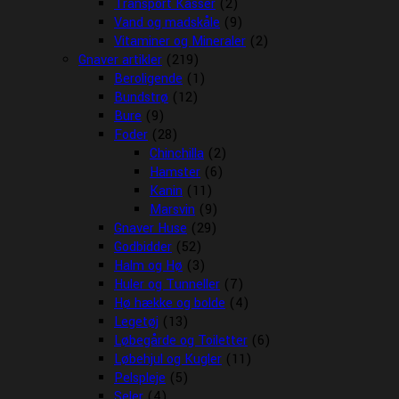
Transport Kasser
(2)
Vand og madskåle
(9)
Vitaminer og Mineraler
(2)
Gnaver artikler
(219)
Beroligende
(1)
Bundstrø
(12)
Bure
(9)
Foder
(28)
Chinchilla
(2)
Hamster
(6)
Kanin
(11)
Marsvin
(9)
Gnaver Huse
(29)
Godbidder
(52)
Halm og Hø
(3)
Huler og Tunneller
(7)
Hø hække og bolde
(4)
Legetøj
(13)
Løbegårde og Toiletter
(6)
Løbehjul og Kugler
(11)
Pelspleje
(5)
Seler
(4)