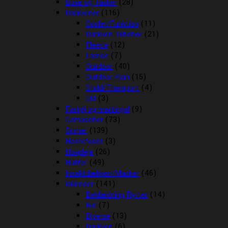
Boxe og Tasker
(28)
Dækkener
(116)
Cooler/Funktion
(11)
Dækken Tilbehør
(21)
Fleece
(12)
Lænde
(7)
Outdoor
(40)
Outdoor Rain
(15)
Stald/Transport
(4)
Uld
(3)
Fortøj og martingal
(9)
Gamascher
(73)
Grimer
(139)
Hestefoder
(3)
Hovpleje
(26)
Hutter
(49)
Insektdækken/Masker
(46)
Islænder
(141)
Beklædning Rytter
(14)
Bid
(7)
Diverse
(13)
Dækken
(6)