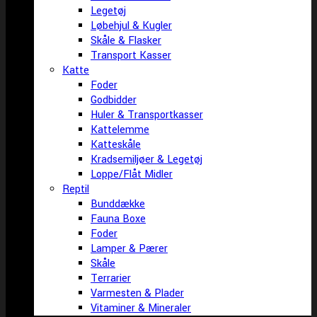
Legetøj
Løbehjul & Kugler
Skåle & Flasker
Transport Kasser
Katte
Foder
Godbidder
Huler & Transportkasser
Kattelemme
Katteskåle
Kradsemiljøer & Legetøj
Loppe/Flåt Midler
Reptil
Bunddække
Fauna Boxe
Foder
Lamper & Pærer
Skåle
Terrarier
Varmesten & Plader
Vitaminer & Mineraler