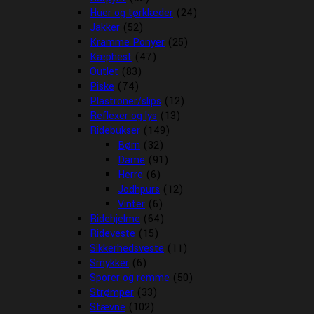
Huer og tørklæder
(24)
Jakker
(52)
Kramme Ponyer
(25)
Kæphest
(47)
Outlet
(83)
Piske
(74)
Plastroner/slips
(12)
Reflexer og lys
(13)
Ridebukser
(149)
Børn
(32)
Dame
(91)
Herre
(6)
Jodhpurs
(12)
Vinter
(6)
Ridehjelme
(64)
Rideveste
(15)
Sikkerhedsveste
(11)
Smykker
(6)
Sporer og remme
(50)
Strømper
(33)
Stævne
(102)