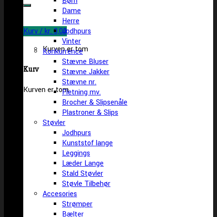
Børn
efter:
Dame
Herre
Kurv /
kr.
0,00
Jodhpurs
Vinter
Kurven er tom
Konkurrence
Stævne Bluser
Kurv
Stævne Jakker
Stævne nr.
Kurven er tom
Fletning mv.
Brocher & Slipsenåle
Plastroner & Slips
Støvler
Jodhpurs
Kunststof lange
Leggings
Læder Lange
Stald Støvler
Støvle Tilbehør
Accesories
Strømper
Bælter