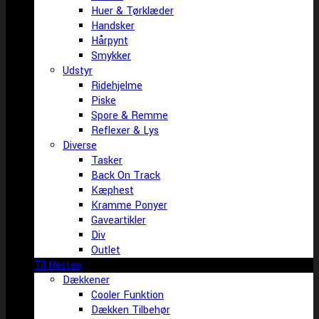
Huer & Tørklæder
Handsker
Hårpynt
Smykker
Udstyr
Ridehjelme
Piske
Spore & Remme
Reflexer & Lys
Diverse
Tasker
Back On Track
Kæphest
Kramme Ponyer
Gaveartikler
Div
Outlet
Til Hesten
Dækkener
Cooler Funktion
Dækken Tilbehør