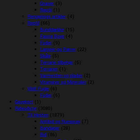
Gnaver
(3)
Reptil
(1)
Rengørings artikler
(4)
Reptil
(66)
Bunddække
(15)
Fauna Boxe
(4)
Foder
(9)
Lamper og Pærer
(22)
Skåle
(5)
Terrarie tilbehør
(6)
Terrarier
(1)
Varmesten og plader
(2)
Vitaminer og Mineraler
(2)
Vildt Fugle
(6)
Foder
(6)
Gavekort
(1)
Rideudstyr
(3080)
Til Hesten
(1879)
Antibid og fluespray
(7)
Bandager
(28)
Bid
(86)