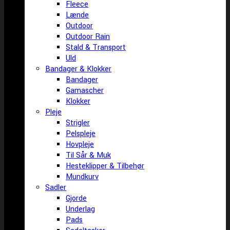
Fleece
Lænde
Outdoor
Outdoor Rain
Stald & Transport
Uld
Bandager & Klokker
Bandager
Gamascher
Klokker
Pleje
Strigler
Pelspleje
Hovpleje
Til Sår & Muk
Hesteklipper & Tilbehør
Mundkurv
Sadler
Gjorde
Underlag
Pads