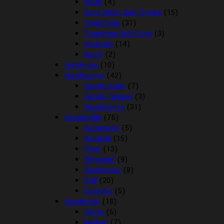
Mush
(4)
Semi Moist Soft Treats
(15)
TreatTime
(31)
Treattime Soft Snak
(3)
Vitakraft
(14)
Woolf
(2)
Hunde sko
(10)
Hundesenge
(42)
Hunde puder
(7)
Hunde Tæpper
(3)
Hundesenge
(31)
Hundeskåle
(76)
Automater
(5)
Keramik
(15)
Plast
(13)
Rejsesæt
(9)
Slowfeeder
(8)
Stål
(20)
Underlag
(5)
Hundetegn
(18)
Hjerte
(6)
kødben
(7)