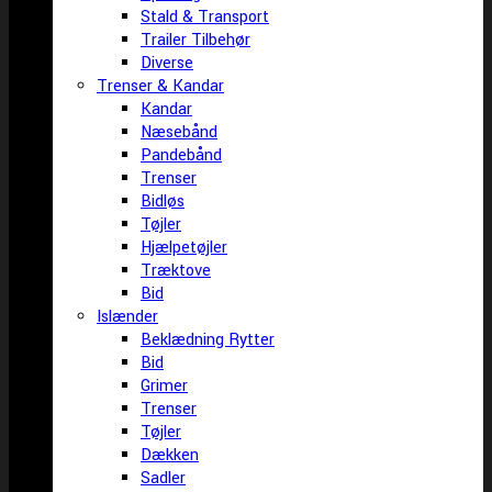
Stald & Transport
Trailer Tilbehør
Diverse
Trenser & Kandar
Kandar
Næsebånd
Pandebånd
Trenser
Bidløs
Tøjler
Hjælpetøjler
Træktove
Bid
Islænder
Beklædning Rytter
Bid
Grimer
Trenser
Tøjler
Dækken
Sadler