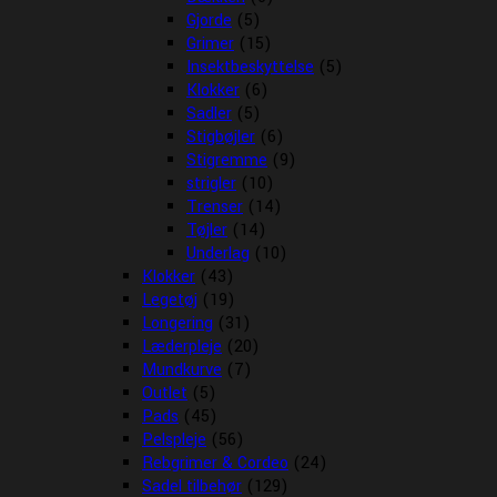
Gjorde
(5)
Grimer
(15)
Insektbeskyttelse
(5)
Klokker
(6)
Sadler
(5)
Stigbøjler
(6)
Stigremme
(9)
strigler
(10)
Trenser
(14)
Tøjler
(14)
Underlag
(10)
Klokker
(43)
Legetøj
(19)
Longering
(31)
Læderpleje
(20)
Mundkurve
(7)
Outlet
(5)
Pads
(45)
Pelspleje
(56)
Rebgrimer & Cordeo
(24)
Sadel tilbehør
(129)