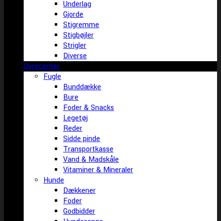
Underlag
Gjorde
Stigremme
Stigbøjler
Strigler
Diverse
Dyrecenter
Fugle
Bunddække
Bure
Foder & Snacks
Legetøj
Reder
Sidde pinde
Transportkasse
Vand & Madskåle
Vitaminer & Mineraler
Hunde
Dækkener
Foder
Godbidder