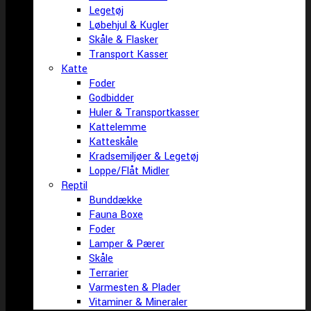
Legetøj
Løbehjul & Kugler
Skåle & Flasker
Transport Kasser
Katte
Foder
Godbidder
Huler & Transportkasser
Kattelemme
Katteskåle
Kradsemiljøer & Legetøj
Loppe/Flåt Midler
Reptil
Bunddække
Fauna Boxe
Foder
Lamper & Pærer
Skåle
Terrarier
Varmesten & Plader
Vitaminer & Mineraler