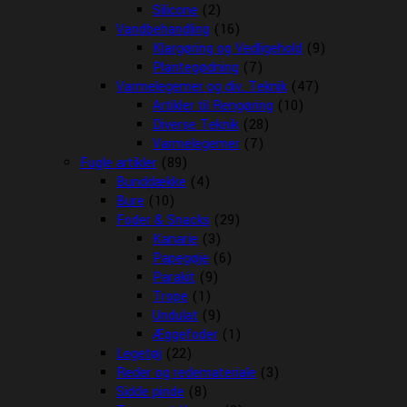
Silicone
(2)
Vandbehandling
(16)
Klargøring og Vedligehold
(9)
Plantegødning
(7)
Varmelegemer og div. Teknik
(47)
Artikler til Rengøring
(10)
Diverse Teknik
(28)
Varmelegemer
(7)
Fugle artikler
(89)
Bunddække
(4)
Bure
(10)
Foder & Snacks
(29)
Kanarie
(3)
Papegøje
(6)
Parakit
(9)
Trope
(1)
Undulat
(9)
Æggefoder
(1)
Legetøj
(22)
Reder og redemateriale
(3)
Sidde pinde
(8)