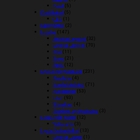
Rund
(5)
Kosttilskud
(5)
CBD
(1)
Kølemåtter
(2)
Legetøj
(147)
Aktivitet legetøj
(32)
Diverse Legetøj
(70)
Kiwi
(11)
Kong
(21)
Petit
(12)
Liner/seler/halsbånd
(231)
Bandana
(4)
Hundehalsbånd
(71)
Hundeseler
(53)
Liner
(93)
Showliner
(4)
Sporliner og Opbinding
(3)
Loppe/flåt midler
(12)
Vetocanis
(3)
Lygter/lyshalsbånd
(13)
Diverse Lygter
(1)