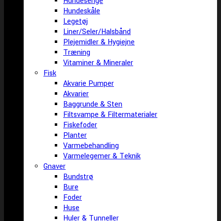
Hundesenge
Hundeskåle
Legetøj
Liner/Seler/Halsbånd
Plejemidler & Hygiejne
Træning
Vitaminer & Mineraler
Fisk
Akvarie Pumper
Akvarier
Baggrunde & Sten
Filtsvampe & Filtermaterialer
Fiskefoder
Planter
Varmebehandling
Varmelegemer & Teknik
Gnaver
Bundstrø
Bure
Foder
Huse
Huler & Tunneller