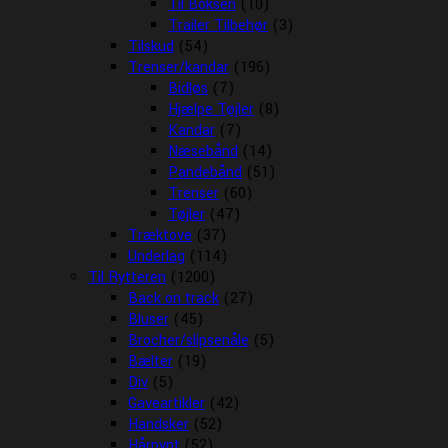
Til Boksen
(10)
Trailer Tilbehør
(3)
Tilskud
(54)
Trenser/kandar
(196)
Bidløs
(7)
Hjælpe Tøjler
(8)
Kandar
(7)
Næsebånd
(14)
Pandebånd
(51)
Trenser
(60)
Tøjler
(47)
Træktove
(37)
Underlag
(114)
Til Rytteren
(1200)
Back on track
(27)
Bluser
(45)
Brocher/slipsenåle
(5)
Bælter
(19)
Div
(5)
Gaveartikler
(42)
Handsker
(52)
Hårpynt
(52)