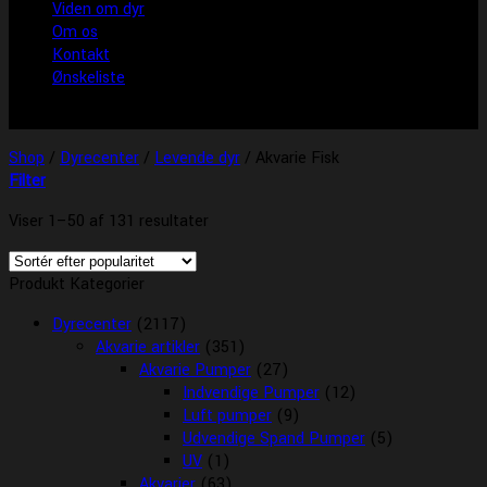
Viden om dyr
Om os
Kontakt
Ønskeliste
Shop
/
Dyrecenter
/
Levende dyr
/
Akvarie Fisk
Filter
Viser 1–50 af 131 resultater
Produkt Kategorier
Dyrecenter
(2117)
Akvarie artikler
(351)
Akvarie Pumper
(27)
Indvendige Pumper
(12)
Luft pumper
(9)
Udvendige Spand Pumper
(5)
UV
(1)
Akvarier
(63)