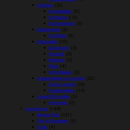
Hygiejne
(23)
Kattebakker
(5)
Kattegrus
(12)
Kattetoiletter
(5)
kattelemme
(5)
Cat Mate
(5)
Katteskåle
(15)
Automater
(3)
Keramik
(3)
Melamin
(2)
Plast
(4)
Sutteflasker
(2)
Kradsemiljøer og Legetøj
(32)
Katte Legetøj
(18)
Kradsemiljøer
(14)
Loppe/flåt midler
(5)
Vetocanis
(2)
Levende dyr
(144)
Akvarie Fisk
(131)
Fisk til Havedam
(5)
Fugle
(4)