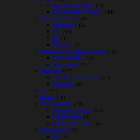
Akvariesæt 10-260 L
(19)
Biorb Akvarier & Tilbehør
(44)
Baggrunde og Sten
(36)
Baggrunde
(15)
Grus
(19)
Soil
(1)
Substrate
(1)
Filtersvampe og Filtermaterialer
(43)
Filtermaterialer
(14)
Filtersvampe
(27)
Fiskefoder
(47)
Diverse Fiskefoder mm
(37)
Frostfoder
(9)
Lys
(17)
Planter
(10)
Pynt til Akvariet
(39)
Dekorations Artikler
(26)
Plastik Planter
(7)
Reje og Malle Huler
(4)
Silicone og Lim
(5)
Lim
(3)