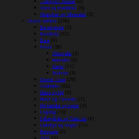
Transport Kasser
(2)
Vand og madskåle
(9)
Vitaminer og Mineraler
(2)
Gnaver artikler
(218)
Beroligende
(1)
Bundstrø
(12)
Bure
(9)
Foder
(28)
Chinchilla
(2)
Hamster
(6)
Kanin
(11)
Marsvin
(9)
Gnaver Huse
(29)
Godbidder
(52)
Halm og Hø
(3)
Huler og Tunneller
(7)
Hø hække og bolde
(4)
Legetøj
(13)
Løbegårde og Toiletter
(6)
Løbehjul og Kugler
(11)
Pelspleje
(5)
Seler
(3)