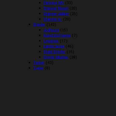
Fletning MV
(33)
Stævne Bluser
(20)
Stævne Jakker
(25)
Stævne nr.
(20)
Støvler
(142)
Jodhpurs
(15)
Kunststof lange
(7)
Leggings
(17)
Læder lange
(46)
Stald Støvler
(16)
Støvle tilbehør
(38)
Tasker
(43)
Trøjer
(8)