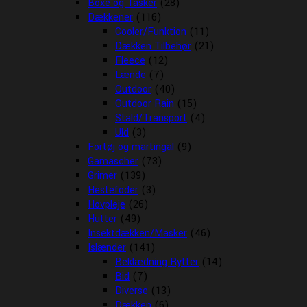
Boxe og Tasker
(28)
Dækkener
(116)
Cooler/Funktion
(11)
Dækken Tilbehør
(21)
Fleece
(12)
Lænde
(7)
Outdoor
(40)
Outdoor Rain
(15)
Stald/Transport
(4)
Uld
(3)
Fortøj og martingal
(9)
Gamascher
(73)
Grimer
(139)
Hestefoder
(3)
Hovpleje
(26)
Hutter
(49)
Insektdækken/Masker
(46)
Islænder
(141)
Beklædning Rytter
(14)
Bid
(7)
Diverse
(13)
Dækken
(6)