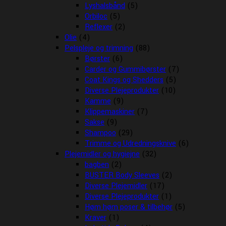
Lyshalsbånd
(5)
Orbiloc
(5)
Reflexer
(2)
Olie
(4)
Pelspleje og trimning
(88)
Børster
(6)
Carder og Gummibørster
(7)
Coat Kings og Shedders
(5)
Diverse Plejeprodukter
(10)
Kamme
(9)
Klippemaskiner
(7)
Sakse
(9)
Shampoo
(29)
Trimme og Udredningsknive
(6)
Plejemidler og hygiejne
(32)
bagben
(2)
BUSTER Body Sleeves
(2)
Diverse Plejemidler
(17)
Diverse Plejeprodukter
(1)
Høm høm poser & tilbehør
(5)
Kraver
(1)