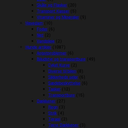
Skåle og Flasker
(20)
Transport Kasser
(5)
Vitaminer og Mineraler
(9)
Havedam
(10)
Foder
(6)
Net
(2)
Vandpleje
(2)
Hunde artikler
(1087)
Angstproblemer
(6)
Biludstyr og transportbure
(49)
Cykel Kurve
(2)
Diverse til bilen
(8)
Sikkerheds seler
(6)
Sædebeskyttelse
(6)
Tasker
(12)
Transportbure
(15)
Dækkener
(27)
Regn
(3)
Strik
(4)
Terapi
(2)
Tørre Dækkener
(3)