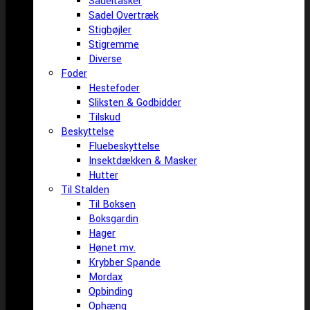
Sadeltasker
Sadel Overtræk
Stigbøjler
Stigremme
Diverse
Foder
Hestefoder
Sliksten & Godbidder
Tilskud
Beskyttelse
Fluebeskyttelse
Insektdækken & Masker
Hutter
Til Stalden
Til Boksen
Boksgardin
Hager
Hønet mv.
Krybber Spande
Mordax
Opbinding
Ophæng