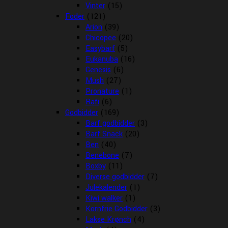
Vinter
(15)
Foder
(121)
Arion
(39)
Chicopee
(20)
Easybarf
(5)
Eukanuba
(16)
Genesis
(6)
Mush
(27)
Pronature
(1)
Rafi
(6)
Godbidder
(169)
Barf godbidder
(3)
Barf Snack
(20)
Ben
(40)
Benebone
(7)
Boxby
(11)
Diverse godbidder
(7)
Julekalender
(1)
Kiwi walker
(1)
Kornfrie Godbidder
(3)
Lakse Krønch
(4)