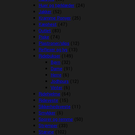
Huer og tørklæder
(24)
Jakker
(52)
Kramme Ponyer
(25)
Kæphest
(47)
Outlet
(83)
Piske
(74)
Plastroner/slips
(12)
Reflexer og lys
(13)
Ridebukser
(149)
Børn
(32)
Dame
(91)
Herre
(6)
Jodhpurs
(12)
Vinter
(6)
Ridehjelme
(64)
Rideveste
(15)
Sikkerhedsveste
(11)
Smykker
(6)
Sporer og remme
(50)
Strømper
(33)
Stævne
(102)