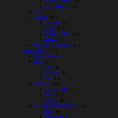
Løbetids Bukser
(4)
Tisse Underlag
(2)
Pools
(1)
Træning
(24)
dummyer
(2)
Fløjter
(10)
Godbids Tasker
(10)
Klikkere
(2)
Vitaminer og Mineraler
(10)
Katte artikler
(142)
Angstproblemer
(1)
Foder
(21)
Arion
(9)
Chicopee
(8)
Mush
(3)
Godbidder
(29)
Græs og malt
(4)
Treats
(19)
Vådkost
(6)
Huler og Transportkasser
(10)
Huler
(9)
Transportbure
(1)