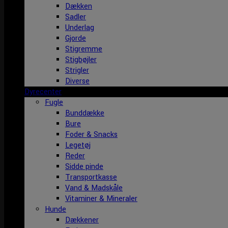
Dækken
Sadler
Underlag
Gjorde
Stigremme
Stigbøjler
Strigler
Diverse
Dyrecenter
Fugle
Bunddække
Bure
Foder & Snacks
Legetøj
Reder
Sidde pinde
Transportkasse
Vand & Madskåle
Vitaminer & Mineraler
Hunde
Dækkener