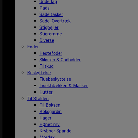
Underlag
Pads
Sadeltasker
Sadel Overtræk
Stigbøjler
Stigremme
Diverse
Foder
Hestefoder
Sliksten & Godbidder
Tilskud
Beskyttelse
Fluebeskyttelse
Insektdækken & Masker
Hutter
Til Stalden
Til Boksen
Boksgardin
Hager
Hønet mv.
Krybber Spande
Mordax