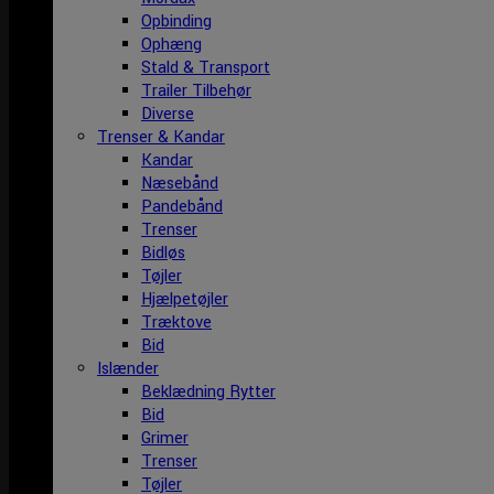
Opbinding
Ophæng
Stald & Transport
Trailer Tilbehør
Diverse
Trenser & Kandar
Kandar
Næsebånd
Pandebånd
Trenser
Bidløs
Tøjler
Hjælpetøjler
Træktove
Bid
Islænder
Beklædning Rytter
Bid
Grimer
Trenser
Tøjler