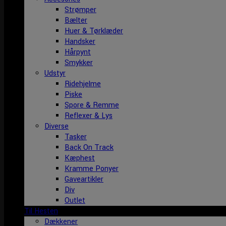
Strømper
Bælter
Huer & Tørklæder
Handsker
Hårpynt
Smykker
Udstyr
Ridehjelme
Piske
Spore & Remme
Reflexer & Lys
Diverse
Tasker
Back On Track
Kæphest
Kramme Ponyer
Gaveartikler
Div
Outlet
Til Hesten
Dækkener