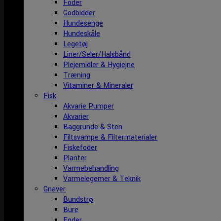
Foder
Godbidder
Hundesenge
Hundeskåle
Legetøj
Liner/Seler/Halsbånd
Plejemidler & Hygiejne
Træning
Vitaminer & Mineraler
Fisk
Akvarie Pumper
Akvarier
Baggrunde & Sten
Filtsvampe & Filtermaterialer
Fiskefoder
Planter
Varmebehandling
Varmelegemer & Teknik
Gnaver
Bundstrø
Bure
Foder