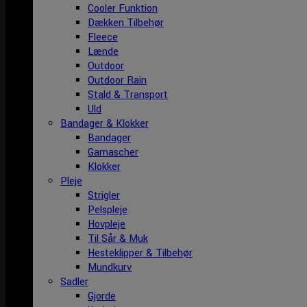
Cooler Funktion
Dækken Tilbehør
Fleece
Lænde
Outdoor
Outdoor Rain
Stald & Transport
Uld
Bandager & Klokker
Bandager
Gamascher
Klokker
Pleje
Strigler
Pelspleje
Hovpleje
Til Sår & Muk
Hesteklipper & Tilbehør
Mundkurv
Sadler
Gjorde