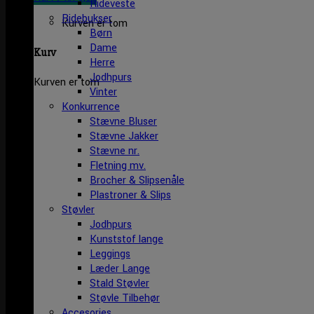
Rideveste
Ridebukser
Kurven er tom
Børn
Dame
Kurv
Herre
Jodhpurs
Kurven er tom
Vinter
Konkurrence
Stævne Bluser
Stævne Jakker
Stævne nr.
Fletning mv.
Brocher & Slipsenåle
Plastroner & Slips
Støvler
Jodhpurs
Kunststof lange
Leggings
Læder Lange
Stald Støvler
Støvle Tilbehør
Accesories