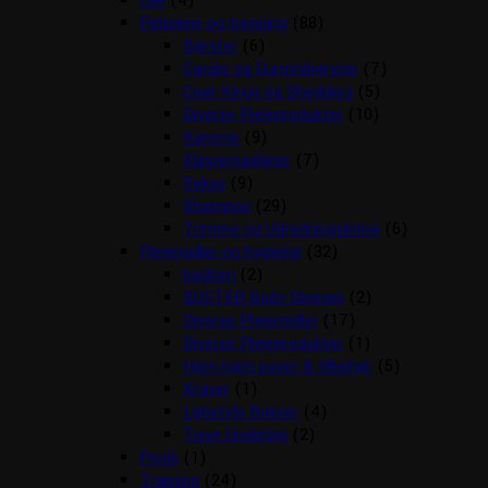
Olie
(4)
Pelspleje og trimning
(88)
Børster
(6)
Carder og Gummibørster
(7)
Coat Kings og Shedders
(5)
Diverse Plejeprodukter
(10)
Kamme
(9)
Klippemaskiner
(7)
Sakse
(9)
Shampoo
(29)
Trimme og Udredningsknive
(6)
Plejemidler og hygiejne
(32)
bagben
(2)
BUSTER Body Sleeves
(2)
Diverse Plejemidler
(17)
Diverse Plejeprodukter
(1)
Høm høm poser & tilbehør
(5)
Kraver
(1)
Løbetids Bukser
(4)
Tisse Underlag
(2)
Pools
(1)
Træning
(24)