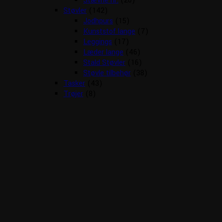
Stævne nr.
(20)
Støvler
(142)
Jodhpurs
(15)
Kunststof lange
(7)
Leggings
(17)
Læder lange
(46)
Stald Støvler
(16)
Støvle tilbehør
(38)
Tasker
(43)
Trøjer
(8)