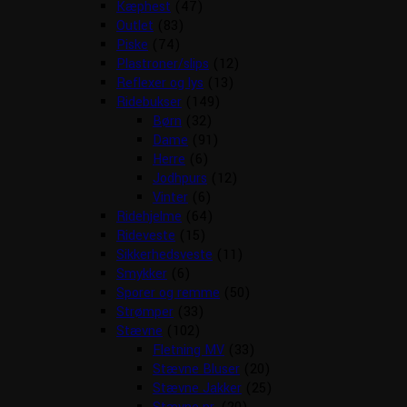
Kæphest
(47)
Outlet
(83)
Piske
(74)
Plastroner/slips
(12)
Reflexer og lys
(13)
Ridebukser
(149)
Børn
(32)
Dame
(91)
Herre
(6)
Jodhpurs
(12)
Vinter
(6)
Ridehjelme
(64)
Rideveste
(15)
Sikkerhedsveste
(11)
Smykker
(6)
Sporer og remme
(50)
Strømper
(33)
Stævne
(102)
Fletning MV
(33)
Stævne Bluser
(20)
Stævne Jakker
(25)