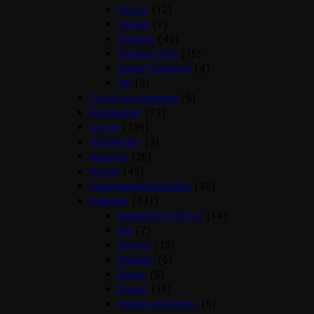
Fleece
(12)
Lænde
(7)
Outdoor
(40)
Outdoor Rain
(15)
Stald/Transport
(4)
Uld
(3)
Fortøj og martingal
(9)
Gamascher
(73)
Grimer
(139)
Hestefoder
(3)
Hovpleje
(26)
Hutter
(49)
Insektdækken/Masker
(46)
Islænder
(141)
Beklædning Rytter
(14)
Bid
(7)
Diverse
(13)
Dækken
(6)
Gjorde
(5)
Grimer
(15)
Insektbeskyttelse
(5)