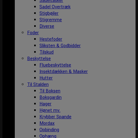
Sadeltasker
Sadel Overtræk
Stigbøjler
Stigremme
Diverse
Foder
Hestefoder
Sliksten & Godbidder
Tilskud
Beskyttelse
Fluebeskyttelse
Insektdækken & Masker
Hutter
Til Stalden
Til Boksen
Boksgardin
Hager
Hønet mv.
Krybber Spande
Mordax
Opbinding
Ophæng