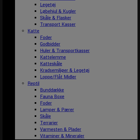
Legetøj
Løbehjul & Kugler
Skåle & Flasker
Transport Kasser
Katte
Foder
Godbidder
Huler & Transportkasser
Kattelemme
Katteskåle
Kradsemiljøer & Legetøj
Loppe/Flåt Midler
Reptil
Bunddække
Fauna Boxe
Foder
Lamper & Pærer
Skåle
Terrarier
Varmesten & Plader
Vitaminer & Mineraler