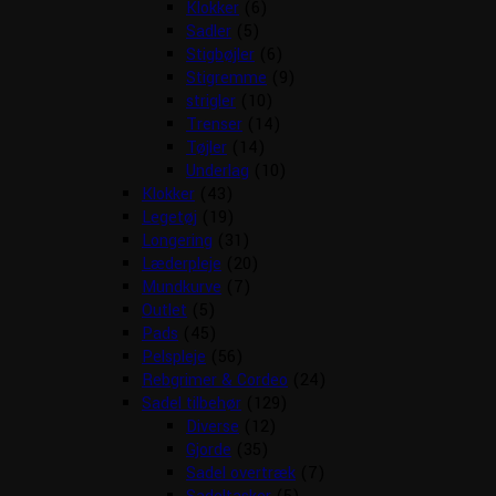
Klokker
(6)
Sadler
(5)
Stigbøjler
(6)
Stigremme
(9)
strigler
(10)
Trenser
(14)
Tøjler
(14)
Underlag
(10)
Klokker
(43)
Legetøj
(19)
Longering
(31)
Læderpleje
(20)
Mundkurve
(7)
Outlet
(5)
Pads
(45)
Pelspleje
(56)
Rebgrimer & Cordeo
(24)
Sadel tilbehør
(129)
Diverse
(12)
Gjorde
(35)
Sadel overtræk
(7)