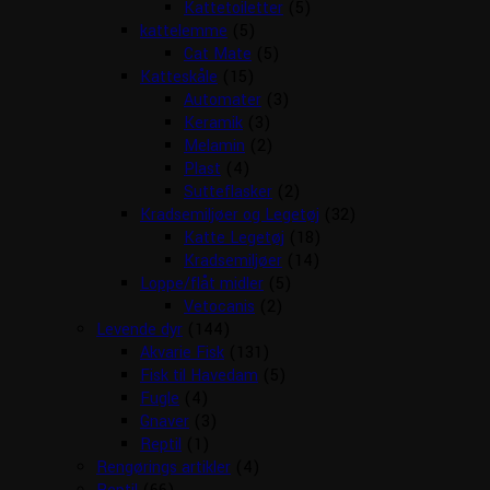
Kattetoiletter
(5)
kattelemme
(5)
Cat Mate
(5)
Katteskåle
(15)
Automater
(3)
Keramik
(3)
Melamin
(2)
Plast
(4)
Sutteflasker
(2)
Kradsemiljøer og Legetøj
(32)
Katte Legetøj
(18)
Kradsemiljøer
(14)
Loppe/flåt midler
(5)
Vetocanis
(2)
Levende dyr
(144)
Akvarie Fisk
(131)
Fisk til Havedam
(5)
Fugle
(4)
Gnaver
(3)
Reptil
(1)
Rengørings artikler
(4)