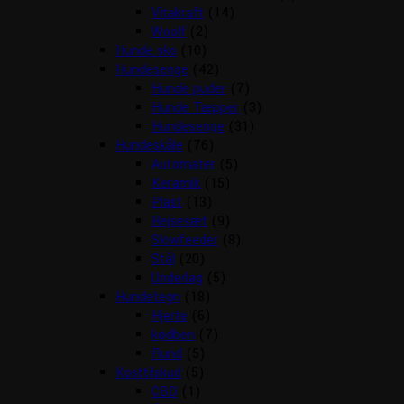
Vitakraft
(14)
Woolf
(2)
Hunde sko
(10)
Hundesenge
(42)
Hunde puder
(7)
Hunde Tæpper
(3)
Hundesenge
(31)
Hundeskåle
(76)
Automater
(5)
Keramik
(15)
Plast
(13)
Rejsesæt
(9)
Slowfeeder
(8)
Stål
(20)
Underlag
(5)
Hundetegn
(18)
Hjerte
(6)
kødben
(7)
Rund
(5)
Kosttilskud
(5)
CBD
(1)