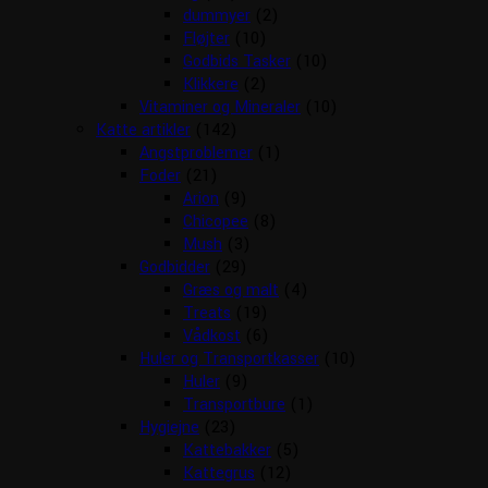
dummyer
(2)
Fløjter
(10)
Godbids Tasker
(10)
Klikkere
(2)
Vitaminer og Mineraler
(10)
Katte artikler
(142)
Angstproblemer
(1)
Foder
(21)
Arion
(9)
Chicopee
(8)
Mush
(3)
Godbidder
(29)
Græs og malt
(4)
Treats
(19)
Vådkost
(6)
Huler og Transportkasser
(10)
Huler
(9)
Transportbure
(1)
Hygiejne
(23)
Kattebakker
(5)
Kattegrus
(12)