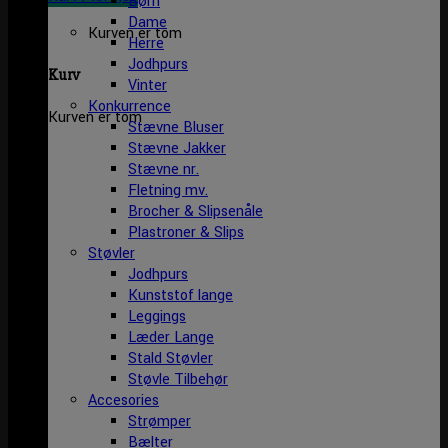
Børn
Dame
Kurven er tom
Herre
Jodhpurs
Kurv
Vinter
Konkurrence
Kurven er tom
Stævne Bluser
Stævne Jakker
Stævne nr.
Fletning mv.
Brocher & Slipsenåle
Plastroner & Slips
Støvler
Jodhpurs
Kunststof lange
Leggings
Læder Lange
Stald Støvler
Støvle Tilbehør
Accesories
Strømper
Bælter