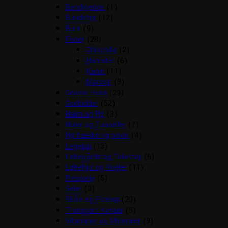
Beroligende
(1)
Bundstrø
(12)
Bure
(9)
Foder
(28)
Chinchilla
(2)
Hamster
(6)
Kanin
(11)
Marsvin
(9)
Gnaver Huse
(29)
Godbidder
(52)
Halm og Hø
(3)
Huler og Tunneller
(7)
Hø hække og bolde
(4)
Legetøj
(13)
Løbegårde og Toiletter
(6)
Løbehjul og Kugler
(11)
Pelspleje
(5)
Seler
(3)
Skåle og Flasker
(20)
Transport Kasser
(5)
Vitaminer og Mineraler
(9)