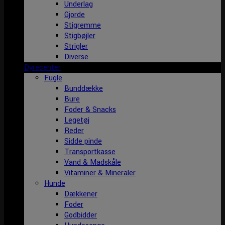
Underlag
Gjorde
Stigremme
Stigbøjler
Strigler
Diverse
Dyrecenter
Fugle
Bunddække
Bure
Foder & Snacks
Legetøj
Reder
Sidde pinde
Transportkasse
Vand & Madskåle
Vitaminer & Mineraler
Hunde
Dækkener
Foder
Godbidder