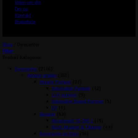
Viden om dyr
Om os
Kontakt
Ønskeliste
Shop
/
Dyrecenter
Filter
Produkt Kategorier
Dyrecenter
(2116)
Akvarie artikler
(350)
Akvarie Pumper
(27)
Indvendige Pumper
(12)
Luft pumper
(9)
Udvendige Spand Pumper
(5)
UV
(1)
Akvarier
(63)
Akvariesæt 10-260 L
(19)
Biorb Akvarier & Tilbehør
(44)
Baggrunde og Sten
(36)