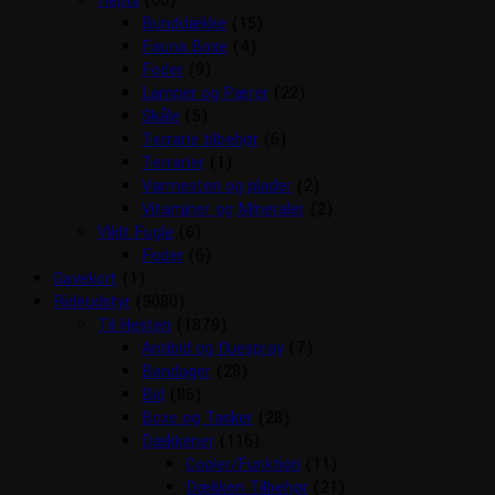
Reptil
(66)
Bunddække
(15)
Fauna Boxe
(4)
Foder
(9)
Lamper og Pærer
(22)
Skåle
(5)
Terrarie tilbehør
(6)
Terrarier
(1)
Varmesten og plader
(2)
Vitaminer og Mineraler
(2)
Vildt Fugle
(6)
Foder
(6)
Gavekort
(1)
Rideudstyr
(3080)
Til Hesten
(1879)
Antibid og fluespray
(7)
Bandager
(28)
Bid
(86)
Boxe og Tasker
(28)
Dækkener
(116)
Cooler/Funktion
(11)
Dækken Tilbehør
(21)