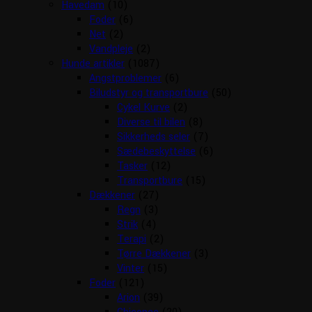
Havedam
(10)
Foder
(6)
Net
(2)
Vandpleje
(2)
Hunde artikler
(1087)
Angstproblemer
(6)
Biludstyr og transportbure
(50)
Cykel Kurve
(2)
Diverse til bilen
(8)
Sikkerheds seler
(7)
Sædebeskyttelse
(6)
Tasker
(12)
Transportbure
(15)
Dækkener
(27)
Regn
(3)
Strik
(4)
Terapi
(2)
Tørre Dækkener
(3)
Vinter
(15)
Foder
(121)
Arion
(39)