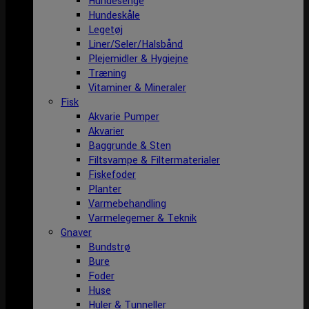
Hundesenge
Hundeskåle
Legetøj
Liner/Seler/Halsbånd
Plejemidler & Hygiejne
Træning
Vitaminer & Mineraler
Fisk
Akvarie Pumper
Akvarier
Baggrunde & Sten
Filtsvampe & Filtermaterialer
Fiskefoder
Planter
Varmebehandling
Varmelegemer & Teknik
Gnaver
Bundstrø
Bure
Foder
Huse
Huler & Tunneller