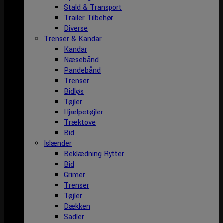
Stald & Transport
Trailer Tilbehør
Diverse
Trenser & Kandar
Kandar
Næsebånd
Pandebånd
Trenser
Bidløs
Tøjler
Hjælpetøjler
Træktove
Bid
Islænder
Beklædning Rytter
Bid
Grimer
Trenser
Tøjler
Dækken
Sadler