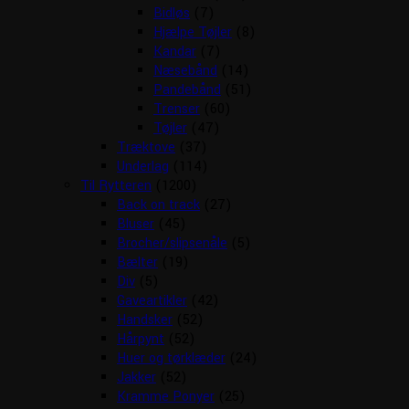
Bidløs
(7)
Hjælpe Tøjler
(8)
Kandar
(7)
Næsebånd
(14)
Pandebånd
(51)
Trenser
(60)
Tøjler
(47)
Træktove
(37)
Underlag
(114)
Til Rytteren
(1200)
Back on track
(27)
Bluser
(45)
Brocher/slipsenåle
(5)
Bælter
(19)
Div
(5)
Gaveartikler
(42)
Handsker
(52)
Hårpynt
(52)
Huer og tørklæder
(24)
Jakker
(52)
Kramme Ponyer
(25)