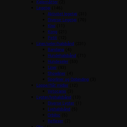
Kølemåtter
(2)
Legetøj
(146)
Aktivitet legetøj
(31)
Diverse Legetøj
(70)
Kiwi
(11)
Kong
(21)
Petit
(12)
Liner/seler/halsbånd
(231)
Bandana
(4)
Hundehalsbånd
(71)
Hundeseler
(53)
Liner
(93)
Showliner
(4)
Sporliner og Opbinding
(3)
Loppe/flåt midler
(12)
Vetocanis
(3)
Lygter/lyshalsbånd
(13)
Diverse Lygter
(1)
Lyshalsbånd
(5)
Orbiloc
(5)
Reflexer
(2)