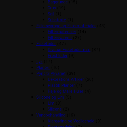
Baggrunde
(15)
Grus
(19)
Soil
(1)
Substrate
(1)
Filtersvampe og Filtermaterialer
(43)
Filtermaterialer
(14)
Filtersvampe
(27)
Fiskefoder
(47)
Diverse Fiskefoder mm
(37)
Frostfoder
(9)
Lys
(17)
Planter
(10)
Pynt til Akvariet
(39)
Dekorations Artikler
(26)
Plastik Planter
(7)
Reje og Malle Huler
(4)
Silicone og Lim
(5)
Lim
(3)
Silicone
(2)
Vandbehandling
(16)
Klargøring og Vedligehold
(9)