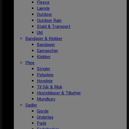
Fleece
Lænde
Outdoor
Outdoor Rain
Stald & Transport
Uld
Bandager & Klokker
Bandager
Gamascher
Klokker
Pleje
Strigler
Pelspleje
Hovpleje
Til Sår & Muk
Hesteklipper & Tilbehør
Mundkurv
Sadler
Gjorde
Underlag
Pads