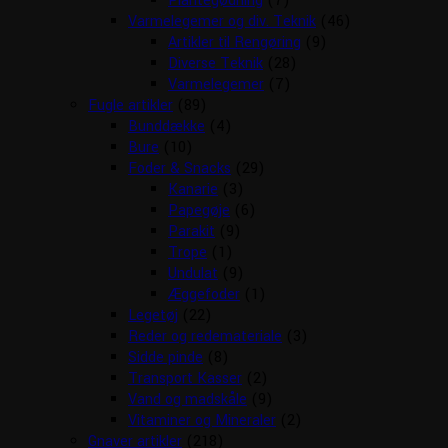
Plantegødning
(7)
Varmelegemer og div. Teknik
(46)
Artikler til Rengøring
(9)
Diverse Teknik
(28)
Varmelegemer
(7)
Fugle artikler
(89)
Bunddække
(4)
Bure
(10)
Foder & Snacks
(29)
Kanarie
(3)
Papegøje
(6)
Parakit
(9)
Trope
(1)
Undulat
(9)
Æggefoder
(1)
Legetøj
(22)
Reder og redemateriale
(3)
Sidde pinde
(8)
Transport Kasser
(2)
Vand og madskåle
(9)
Vitaminer og Mineraler
(2)
Gnaver artikler
(218)