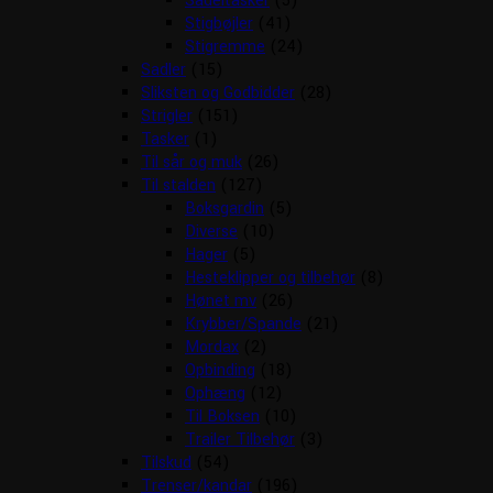
Sadeltasker
(5)
Stigbøjler
(41)
Stigremme
(24)
Sadler
(15)
Sliksten og Godbidder
(28)
Strigler
(151)
Tasker
(1)
Til sår og muk
(26)
Til stalden
(127)
Boksgardin
(5)
Diverse
(10)
Hager
(5)
Hesteklipper og tilbehør
(8)
Hønet mv
(26)
Krybber/Spande
(21)
Mordax
(2)
Opbinding
(18)
Ophæng
(12)
Til Boksen
(10)
Trailer Tilbehør
(3)
Tilskud
(54)
Trenser/kandar
(196)