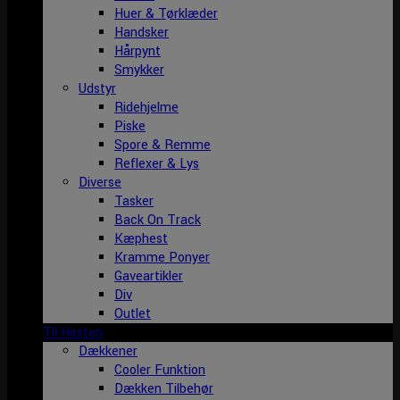
Huer & Tørklæder
Handsker
Hårpynt
Smykker
Udstyr
Ridehjelme
Piske
Spore & Remme
Reflexer & Lys
Diverse
Tasker
Back On Track
Kæphest
Kramme Ponyer
Gaveartikler
Div
Outlet
Til Hesten
Dækkener
Cooler Funktion
Dækken Tilbehør