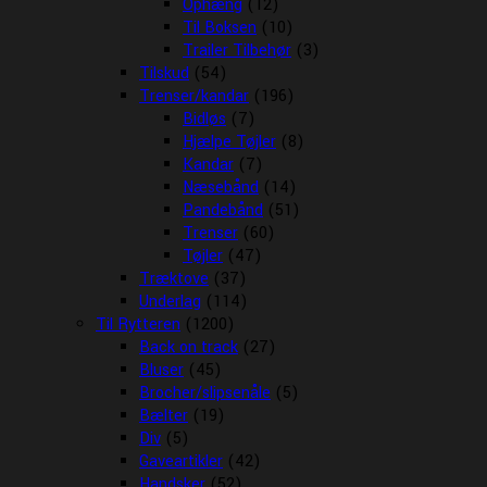
Ophæng
(12)
Til Boksen
(10)
Trailer Tilbehør
(3)
Tilskud
(54)
Trenser/kandar
(196)
Bidløs
(7)
Hjælpe Tøjler
(8)
Kandar
(7)
Næsebånd
(14)
Pandebånd
(51)
Trenser
(60)
Tøjler
(47)
Træktove
(37)
Underlag
(114)
Til Rytteren
(1200)
Back on track
(27)
Bluser
(45)
Brocher/slipsenåle
(5)
Bælter
(19)
Div
(5)
Gaveartikler
(42)
Handsker
(52)