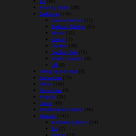
Bid
(86)
Boxe og Tasker
(28)
Dækkener
(116)
Cooler/Funktion
(11)
Dækken Tilbehør
(21)
Fleece
(12)
Lænde
(7)
Outdoor
(40)
Outdoor Rain
(15)
Stald/Transport
(4)
Uld
(3)
Fortøj og martingal
(9)
Gamascher
(73)
Grimer
(139)
Hestefoder
(3)
Hovpleje
(26)
Hutter
(49)
Insektdækken/Masker
(46)
Islænder
(141)
Beklædning Rytter
(14)
Bid
(7)
Diverse
(13)