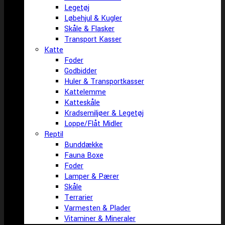
Legetøj
Løbehjul & Kugler
Skåle & Flasker
Transport Kasser
Katte
Foder
Godbidder
Huler & Transportkasser
Kattelemme
Katteskåle
Kradsemiljøer & Legetøj
Loppe/Flåt Midler
Reptil
Bunddække
Fauna Boxe
Foder
Lamper & Pærer
Skåle
Terrarier
Varmesten & Plader
Vitaminer & Mineraler