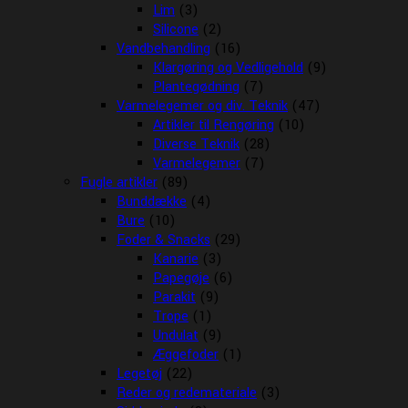
Lim
(3)
Silicone
(2)
Vandbehandling
(16)
Klargøring og Vedligehold
(9)
Plantegødning
(7)
Varmelegemer og div. Teknik
(47)
Artikler til Rengøring
(10)
Diverse Teknik
(28)
Varmelegemer
(7)
Fugle artikler
(89)
Bunddække
(4)
Bure
(10)
Foder & Snacks
(29)
Kanarie
(3)
Papegøje
(6)
Parakit
(9)
Trope
(1)
Undulat
(9)
Æggefoder
(1)
Legetøj
(22)
Reder og redemateriale
(3)