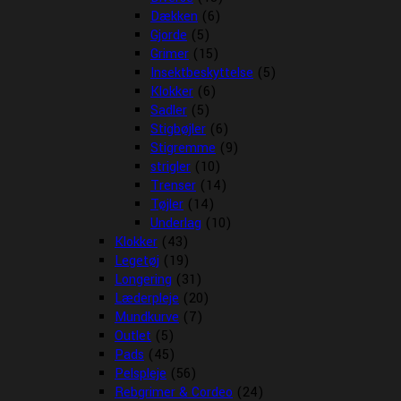
Dækken
(6)
Gjorde
(5)
Grimer
(15)
Insektbeskyttelse
(5)
Klokker
(6)
Sadler
(5)
Stigbøjler
(6)
Stigremme
(9)
strigler
(10)
Trenser
(14)
Tøjler
(14)
Underlag
(10)
Klokker
(43)
Legetøj
(19)
Longering
(31)
Læderpleje
(20)
Mundkurve
(7)
Outlet
(5)
Pads
(45)
Pelspleje
(56)
Rebgrimer & Cordeo
(24)