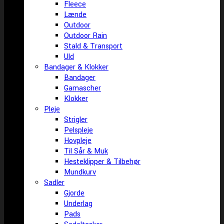
Fleece
Lænde
Outdoor
Outdoor Rain
Stald & Transport
Uld
Bandager & Klokker
Bandager
Gamascher
Klokker
Pleje
Strigler
Pelspleje
Hovpleje
Til Sår & Muk
Hesteklipper & Tilbehør
Mundkurv
Sadler
Gjorde
Underlag
Pads