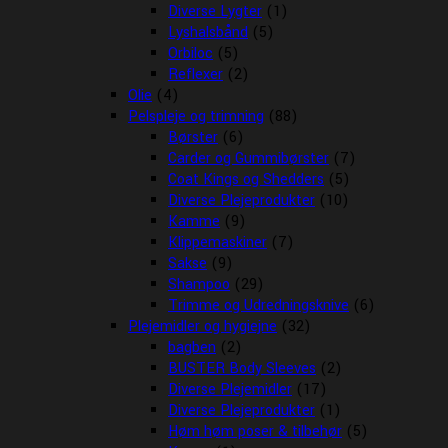
Diverse Lygter
(1)
Lyshalsbånd
(5)
Orbiloc
(5)
Reflexer
(2)
Olie
(4)
Pelspleje og trimning
(88)
Børster
(6)
Carder og Gummibørster
(7)
Coat Kings og Shedders
(5)
Diverse Plejeprodukter
(10)
Kamme
(9)
Klippemaskiner
(7)
Sakse
(9)
Shampoo
(29)
Trimme og Udredningsknive
(6)
Plejemidler og hygiejne
(32)
bagben
(2)
BUSTER Body Sleeves
(2)
Diverse Plejemidler
(17)
Diverse Plejeprodukter
(1)
Høm høm poser & tilbehør
(5)