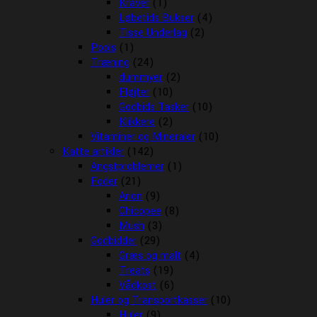
Kraver
(1)
Løbetids Bukser
(4)
Tisse Underlag
(2)
Pools
(1)
Træning
(24)
dummyer
(2)
Fløjter
(10)
Godbids Tasker
(10)
Klikkere
(2)
Vitaminer og Mineraler
(10)
Katte artikler
(142)
Angstproblemer
(1)
Foder
(21)
Arion
(9)
Chicopee
(8)
Mush
(3)
Godbidder
(29)
Græs og malt
(4)
Treats
(19)
Vådkost
(6)
Huler og Transportkasser
(10)
Huler
(9)