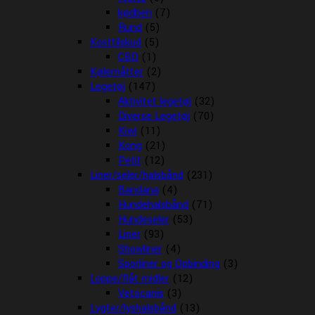
kødben
(7)
Rund
(5)
Kosttilskud
(5)
CBD
(1)
Kølemåtter
(2)
Legetøj
(147)
Aktivitet legetøj
(32)
Diverse Legetøj
(70)
Kiwi
(11)
Kong
(21)
Petit
(12)
Liner/seler/halsbånd
(231)
Bandana
(4)
Hundehalsbånd
(71)
Hundeseler
(53)
Liner
(93)
Showliner
(4)
Sporliner og Opbinding
(3)
Loppe/flåt midler
(12)
Vetocanis
(3)
Lygter/lyshalsbånd
(13)