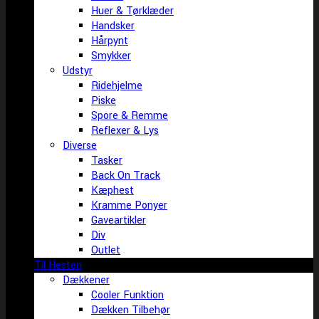
Huer & Tørklæder
Handsker
Hårpynt
Smykker
Udstyr
Ridehjelme
Piske
Spore & Remme
Reflexer & Lys
Diverse
Tasker
Back On Track
Kæphest
Kramme Ponyer
Gaveartikler
Div
Outlet
Til Hesten
Dækkener
Cooler Funktion
Dækken Tilbehør