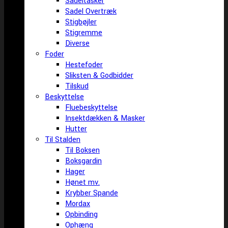
Sadeltasker
Sadel Overtræk
Stigbøjler
Stigremme
Diverse
Foder
Hestefoder
Sliksten & Godbidder
Tilskud
Beskyttelse
Fluebeskyttelse
Insektdækken & Masker
Hutter
Til Stalden
Til Boksen
Boksgardin
Hager
Hønet mv.
Krybber Spande
Mordax
Opbinding
Ophæng