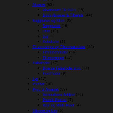
Akvarier
(63)
Akvariesæt 10-260 L
(19)
Biorb Akvarier & Tilbehør
(44)
Baggrunde og Sten
(36)
Baggrunde
(15)
Grus
(19)
Soil
(1)
Substrate
(1)
Filtersvampe og Filtermaterialer
(43)
Filtermaterialer
(14)
Filtersvampe
(27)
Fiskefoder
(47)
Diverse Fiskefoder mm
(37)
Frostfoder
(9)
Lys
(17)
Planter
(10)
Pynt til Akvariet
(39)
Dekorations Artikler
(26)
Plastik Planter
(7)
Reje og Malle Huler
(4)
Silicone og Lim
(5)