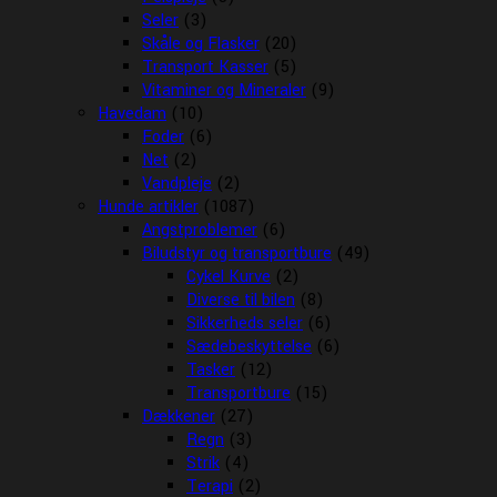
Seler
(3)
Skåle og Flasker
(20)
Transport Kasser
(5)
Vitaminer og Mineraler
(9)
Havedam
(10)
Foder
(6)
Net
(2)
Vandpleje
(2)
Hunde artikler
(1087)
Angstproblemer
(6)
Biludstyr og transportbure
(49)
Cykel Kurve
(2)
Diverse til bilen
(8)
Sikkerheds seler
(6)
Sædebeskyttelse
(6)
Tasker
(12)
Transportbure
(15)
Dækkener
(27)
Regn
(3)
Strik
(4)
Terapi
(2)