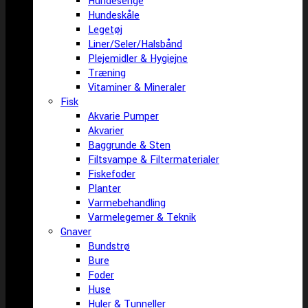
Hundesenge
Hundeskåle
Legetøj
Liner/Seler/Halsbånd
Plejemidler & Hygiejne
Træning
Vitaminer & Mineraler
Fisk
Akvarie Pumper
Akvarier
Baggrunde & Sten
Filtsvampe & Filtermaterialer
Fiskefoder
Planter
Varmebehandling
Varmelegemer & Teknik
Gnaver
Bundstrø
Bure
Foder
Huse
Huler & Tunneller