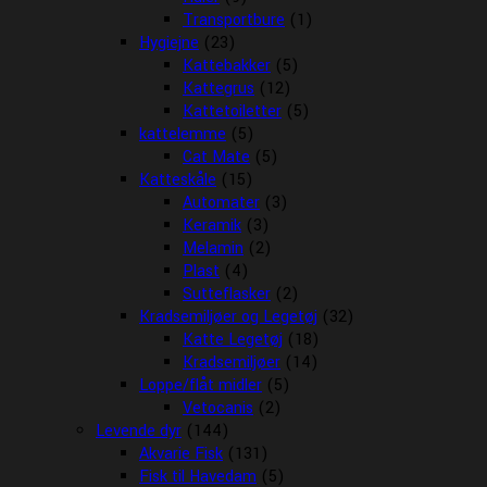
Transportbure
(1)
Hygiejne
(23)
Kattebakker
(5)
Kattegrus
(12)
Kattetoiletter
(5)
kattelemme
(5)
Cat Mate
(5)
Katteskåle
(15)
Automater
(3)
Keramik
(3)
Melamin
(2)
Plast
(4)
Sutteflasker
(2)
Kradsemiljøer og Legetøj
(32)
Katte Legetøj
(18)
Kradsemiljøer
(14)
Loppe/flåt midler
(5)
Vetocanis
(2)
Levende dyr
(144)
Akvarie Fisk
(131)
Fisk til Havedam
(5)