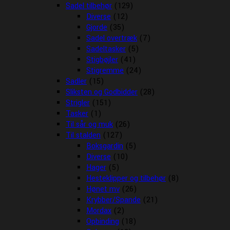
Sadel tilbehør
(129)
Diverse
(12)
Gjorde
(35)
Sadel overtræk
(7)
Sadeltasker
(5)
Stigbøjler
(41)
Stigremme
(24)
Sadler
(15)
Sliksten og Godbidder
(28)
Strigler
(151)
Tasker
(1)
Til sår og muk
(26)
Til stalden
(127)
Boksgardin
(5)
Diverse
(10)
Hager
(5)
Hesteklipper og tilbehør
(8)
Hønet mv
(26)
Krybber/Spande
(21)
Mordax
(2)
Opbinding
(18)