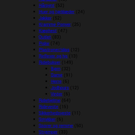
Hårpynt
(52)
Huer og tørklæder
(24)
Jakker
(52)
Kramme Ponyer
(25)
Kæphest
(47)
Outlet
(83)
Piske
(74)
Plastroner/slips
(12)
Reflexer og lys
(13)
Ridebukser
(149)
Børn
(32)
Dame
(91)
Herre
(6)
Jodhpurs
(12)
Vinter
(6)
Ridehjelme
(64)
Rideveste
(15)
Sikkerhedsveste
(11)
Smykker
(6)
Sporer og remme
(50)
Strømper
(33)