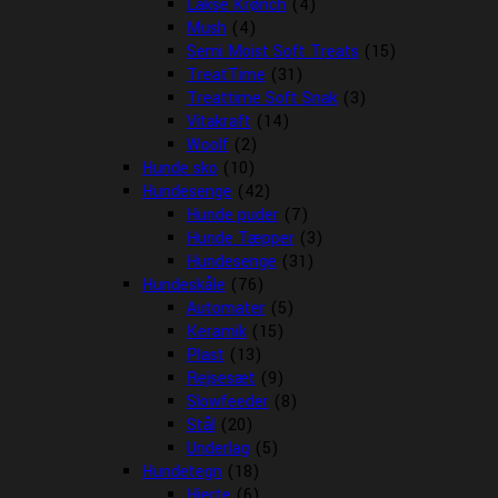
Lakse Krønch
(4)
Mush
(4)
Semi Moist Soft Treats
(15)
TreatTime
(31)
Treattime Soft Snak
(3)
Vitakraft
(14)
Woolf
(2)
Hunde sko
(10)
Hundesenge
(42)
Hunde puder
(7)
Hunde Tæpper
(3)
Hundesenge
(31)
Hundeskåle
(76)
Automater
(5)
Keramik
(15)
Plast
(13)
Rejsesæt
(9)
Slowfeeder
(8)
Stål
(20)
Underlag
(5)
Hundetegn
(18)
Hjerte
(6)