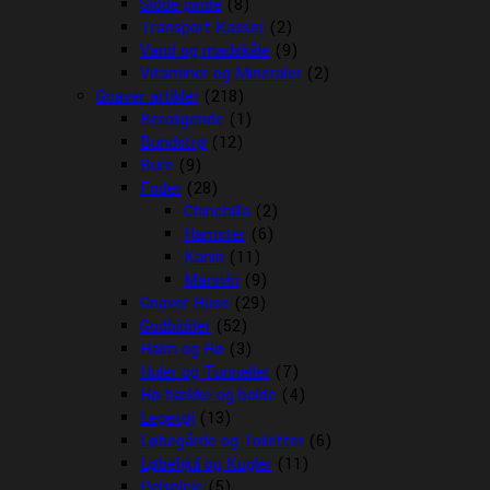
Sidde pinde
(8)
Transport Kasser
(2)
Vand og madskåle
(9)
Vitaminer og Mineraler
(2)
Gnaver artikler
(218)
Beroligende
(1)
Bundstrø
(12)
Bure
(9)
Foder
(28)
Chinchilla
(2)
Hamster
(6)
Kanin
(11)
Marsvin
(9)
Gnaver Huse
(29)
Godbidder
(52)
Halm og Hø
(3)
Huler og Tunneller
(7)
Hø hække og bolde
(4)
Legetøj
(13)
Løbegårde og Toiletter
(6)
Løbehjul og Kugler
(11)
Pelspleje
(5)