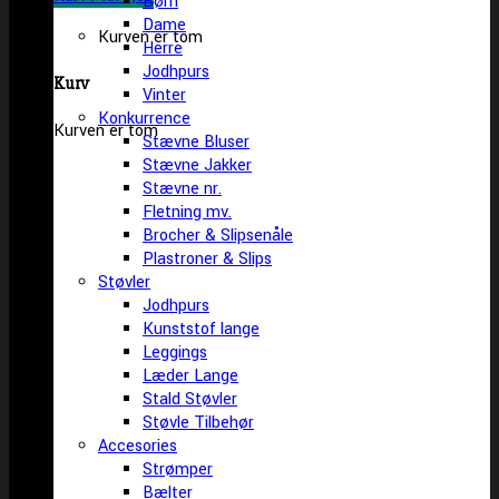
Børn
Dame
Kurven er tom
Herre
Jodhpurs
Kurv
Vinter
Konkurrence
Kurven er tom
Stævne Bluser
Stævne Jakker
Stævne nr.
Fletning mv.
Brocher & Slipsenåle
Plastroner & Slips
Støvler
Jodhpurs
Kunststof lange
Leggings
Læder Lange
Stald Støvler
Støvle Tilbehør
Accesories
Strømper
Bælter