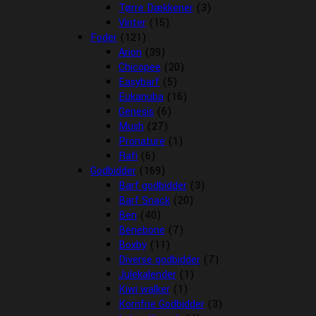
Tørre Dækkener
(3)
Vinter
(15)
Foder
(121)
Arion
(39)
Chicopee
(20)
Easybarf
(5)
Eukanuba
(16)
Genesis
(6)
Mush
(27)
Pronature
(1)
Rafi
(6)
Godbidder
(169)
Barf godbidder
(3)
Barf Snack
(20)
Ben
(40)
Benebone
(7)
Boxby
(11)
Diverse godbidder
(7)
Julekalender
(1)
Kiwi walker
(1)
Kornfrie Godbidder
(3)