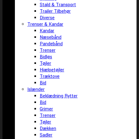
Stald & Transport
Trailer Tilbehør
Diverse
Trenser & Kandar
Kandar
Næsebånd
Pandebånd
Trenser
Bidløs
Tøjler
Hjælpetøjler
Træktove
Bid
Islænder
Beklædning Rytter
Bid
Grimer
Trenser
Tøjler
Dækken
Sadler