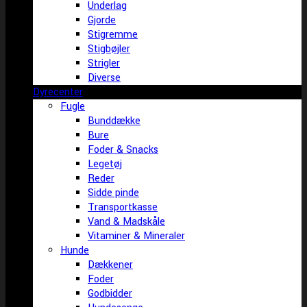
Underlag
Gjorde
Stigremme
Stigbøjler
Strigler
Diverse
Dyrecenter
Fugle
Bunddække
Bure
Foder & Snacks
Legetøj
Reder
Sidde pinde
Transportkasse
Vand & Madskåle
Vitaminer & Mineraler
Hunde
Dækkener
Foder
Godbidder