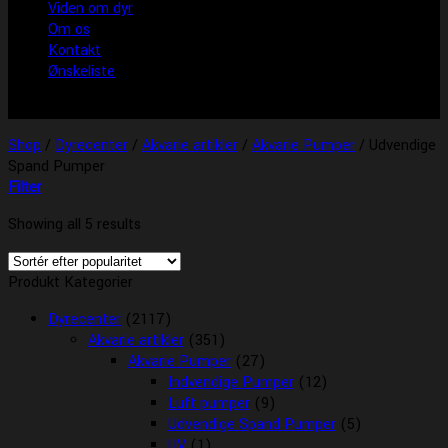
Viden om dyr
Om os
Kontakt
Ønskeliste
Shop
/
Dyrecenter
/
Akvarie artikler
/
Akvarie Pumper
/
Udvendige
Spand Pumper
Filter
Showing all 5 results
Produkt Kategorier
Dyrecenter
(2117)
Akvarie artikler
(351)
Akvarie Pumper
(27)
Indvendige Pumper
(12)
Luft pumper
(9)
Udvendige Spand Pumper
(5)
UV
(1)