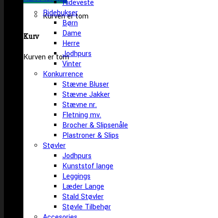
Rideveste
Ridebukser
Kurven er tom
Børn
Dame
Kurv
Herre
Jodhpurs
Kurven er tom
Vinter
Konkurrence
Stævne Bluser
Stævne Jakker
Stævne nr.
Fletning mv.
Brocher & Slipsenåle
Plastroner & Slips
Støvler
Jodhpurs
Kunststof lange
Leggings
Læder Lange
Stald Støvler
Støvle Tilbehør
Accesories