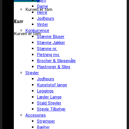
Børn
Dame
Kurven er tom
Herre
Jodhpurs
Kurv
Vinter
Konkurrence
Kurven er tom
Stævne Bluser
Stævne Jakker
Stævne nr.
Fletning mv.
Brocher & Slipsenåle
Plastroner & Slips
Støvler
Jodhpurs
Kunststof lange
Leggings
Læder Lange
Stald Støvler
Støvle Tilbehør
Accesories
Strømper
Bælter