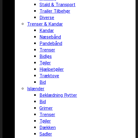
Stald & Transport
Trailer Tilbehør
Diverse
Trenser & Kandar
Kandar
Næsebånd
Pandebånd
Trenser
Bidløs
Tøjler
Hjælpetøjler
Træktove
Bid
Islænder
Beklædning Rytter
Bid
Grimer
Trenser
Tøjler
Dækken
Sadler