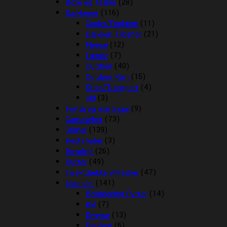
Boxe og Tasker
(28)
Dækkener
(116)
Cooler/Funktion
(11)
Dækken Tilbehør
(21)
Fleece
(12)
Lænde
(7)
Outdoor
(40)
Outdoor Rain
(15)
Stald/Transport
(4)
Uld
(3)
Fortøj og martingal
(9)
Gamascher
(73)
Grimer
(139)
Hestefoder
(3)
Hovpleje
(26)
Hutter
(49)
Insektdækken/Masker
(47)
Islænder
(141)
Beklædning Rytter
(14)
Bid
(7)
Diverse
(13)
Dækken
(6)