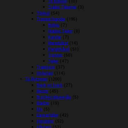
Til Boksen
(10)
Trailer Tilbehør
(3)
Tilskud
(54)
Trenser/kandar
(196)
Bidløs
(7)
Hjælpe Tøjler
(8)
Kandar
(7)
Næsebånd
(14)
Pandebånd
(51)
Trenser
(60)
Tøjler
(47)
Træktove
(37)
Underlag
(114)
Til Rytteren
(1200)
Back on track
(27)
Bluser
(45)
Brocher/slipsenåle
(5)
Bælter
(19)
Div
(5)
Gaveartikler
(42)
Handsker
(52)
Hårpynt
(52)