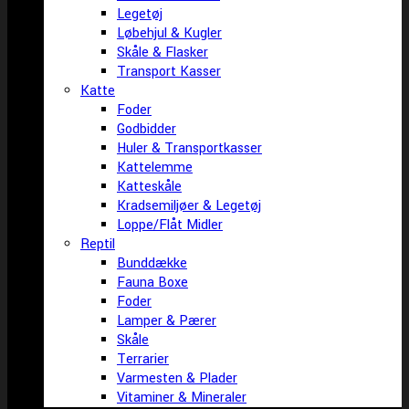
Legetøj
Løbehjul & Kugler
Skåle & Flasker
Transport Kasser
Katte
Foder
Godbidder
Huler & Transportkasser
Kattelemme
Katteskåle
Kradsemiljøer & Legetøj
Loppe/Flåt Midler
Reptil
Bunddække
Fauna Boxe
Foder
Lamper & Pærer
Skåle
Terrarier
Varmesten & Plader
Vitaminer & Mineraler