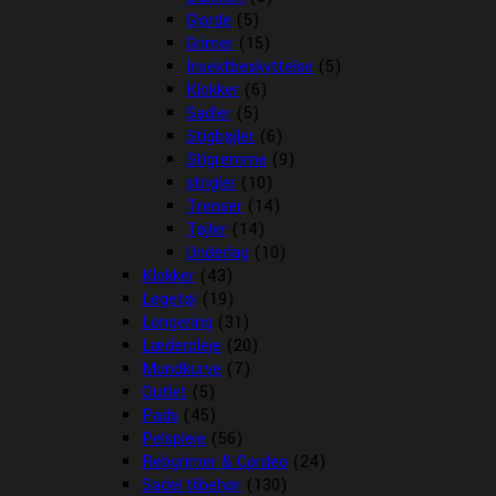
Gjorde
(5)
Grimer
(15)
Insektbeskyttelse
(5)
Klokker
(6)
Sadler
(5)
Stigbøjler
(6)
Stigremme
(9)
strigler
(10)
Trenser
(14)
Tøjler
(14)
Underlag
(10)
Klokker
(43)
Legetøj
(19)
Longering
(31)
Læderpleje
(20)
Mundkurve
(7)
Outlet
(5)
Pads
(45)
Pelspleje
(56)
Rebgrimer & Cordeo
(24)
Sadel tilbehør
(130)