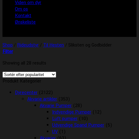
Viden om dyr
Om os
Kontakt
Ønskeliste
Shop
/
Rideudstyr
/
Til Hesten
/
Sliksten og Godbidder
Filter
Showing all 28 results
Produkt Kategorier
Dyrecenter
(2122)
Akvarie artikler
(353)
Akvarie Pumper
(28)
Indvendige Pumper
(12)
Luft pumper
(10)
Udvendige Spand Pumper
(5)
UV
(1)
Akvarier
(63)