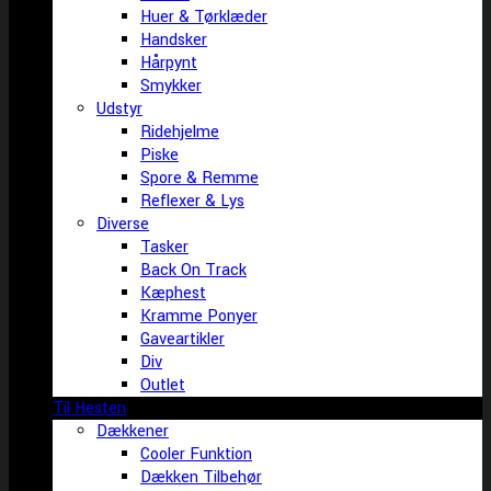
Huer & Tørklæder
Handsker
Hårpynt
Smykker
Udstyr
Ridehjelme
Piske
Spore & Remme
Reflexer & Lys
Diverse
Tasker
Back On Track
Kæphest
Kramme Ponyer
Gaveartikler
Div
Outlet
Til Hesten
Dækkener
Cooler Funktion
Dækken Tilbehør