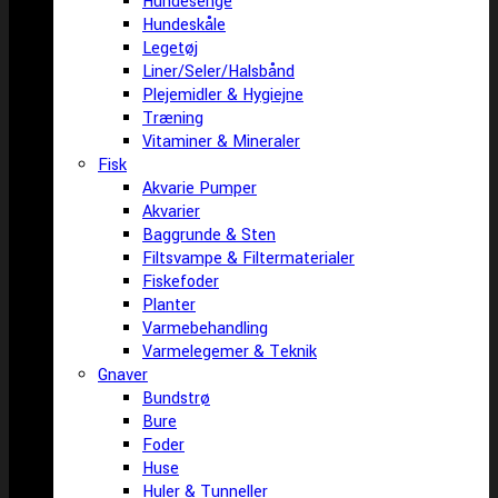
Hundesenge
Hundeskåle
Legetøj
Liner/Seler/Halsbånd
Plejemidler & Hygiejne
Træning
Vitaminer & Mineraler
Fisk
Akvarie Pumper
Akvarier
Baggrunde & Sten
Filtsvampe & Filtermaterialer
Fiskefoder
Planter
Varmebehandling
Varmelegemer & Teknik
Gnaver
Bundstrø
Bure
Foder
Huse
Huler & Tunneller