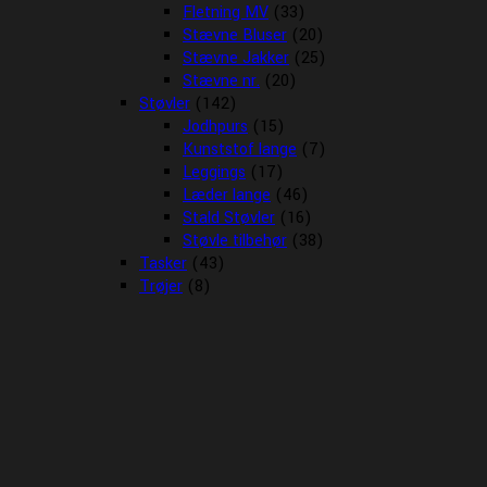
Fletning MV
(33)
Stævne Bluser
(20)
Stævne Jakker
(25)
Stævne nr.
(20)
Støvler
(142)
Jodhpurs
(15)
Kunststof lange
(7)
Leggings
(17)
Læder lange
(46)
Stald Støvler
(16)
Støvle tilbehør
(38)
Tasker
(43)
Trøjer
(8)