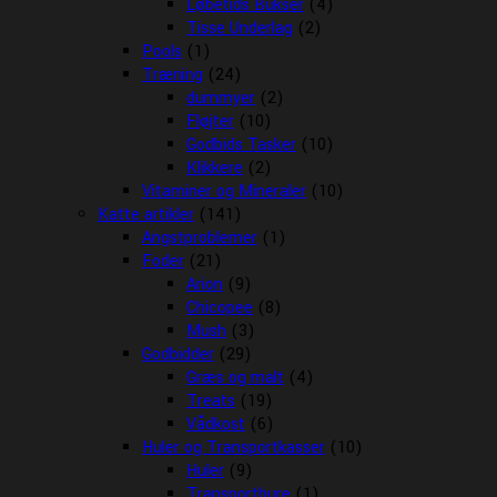
Løbetids Bukser
(4)
Tisse Underlag
(2)
Pools
(1)
Træning
(24)
dummyer
(2)
Fløjter
(10)
Godbids Tasker
(10)
Klikkere
(2)
Vitaminer og Mineraler
(10)
Katte artikler
(141)
Angstproblemer
(1)
Foder
(21)
Arion
(9)
Chicopee
(8)
Mush
(3)
Godbidder
(29)
Græs og malt
(4)
Treats
(19)
Vådkost
(6)
Huler og Transportkasser
(10)
Huler
(9)
Transportbure
(1)