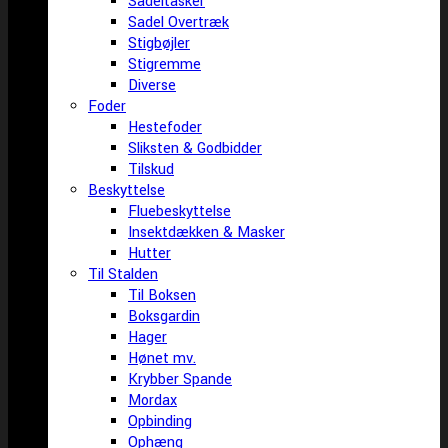
Sadeltasker
Sadel Overtræk
Stigbøjler
Stigremme
Diverse
Foder
Hestefoder
Sliksten & Godbidder
Tilskud
Beskyttelse
Fluebeskyttelse
Insektdækken & Masker
Hutter
Til Stalden
Til Boksen
Boksgardin
Hager
Hønet mv.
Krybber Spande
Mordax
Opbinding
Ophæng