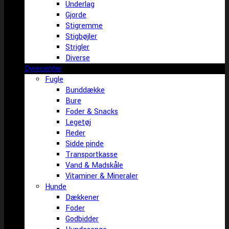
Underlag
Gjorde
Stigremme
Stigbøjler
Strigler
Diverse
Dyrecenter
Fugle
Bunddække
Bure
Foder & Snacks
Legetøj
Reder
Sidde pinde
Transportkasse
Vand & Madskåle
Vitaminer & Mineraler
Hunde
Dækkener
Foder
Godbidder