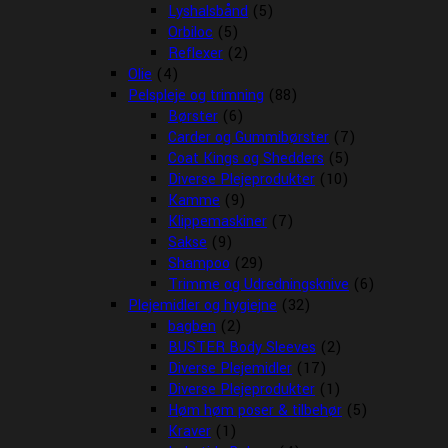
Lyshalsbånd
(5)
Orbiloc
(5)
Reflexer
(2)
Olie
(4)
Pelspleje og trimning
(88)
Børster
(6)
Carder og Gummibørster
(7)
Coat Kings og Shedders
(5)
Diverse Plejeprodukter
(10)
Kamme
(9)
Klippemaskiner
(7)
Sakse
(9)
Shampoo
(29)
Trimme og Udredningsknive
(6)
Plejemidler og hygiejne
(32)
bagben
(2)
BUSTER Body Sleeves
(2)
Diverse Plejemidler
(17)
Diverse Plejeprodukter
(1)
Høm høm poser & tilbehør
(5)
Kraver
(1)