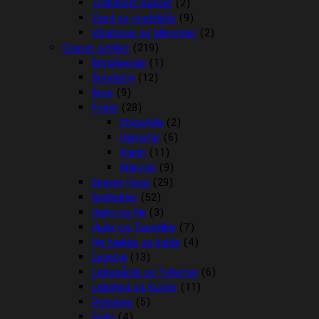
Transport Kasser
(2)
Vand og madskåle
(9)
Vitaminer og Mineraler
(2)
Gnaver artikler
(219)
Beroligende
(1)
Bundstrø
(12)
Bure
(9)
Foder
(28)
Chinchilla
(2)
Hamster
(6)
Kanin
(11)
Marsvin
(9)
Gnaver Huse
(29)
Godbidder
(52)
Halm og Hø
(3)
Huler og Tunneller
(7)
Hø hække og bolde
(4)
Legetøj
(13)
Løbegårde og Toiletter
(6)
Løbehjul og Kugler
(11)
Pelspleje
(5)
Seler
(4)