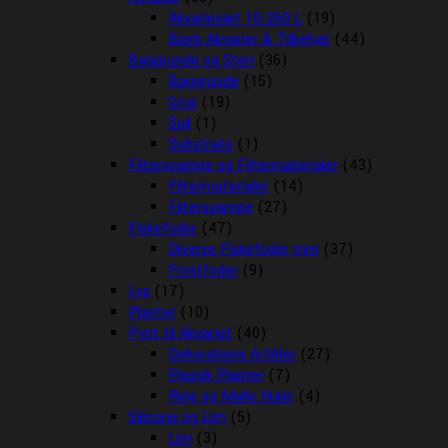
Akvariesæt 10-260 L
(19)
Biorb Akvarier & Tilbehør
(44)
Baggrunde og Sten
(36)
Baggrunde
(15)
Grus
(19)
Soil
(1)
Substrate
(1)
Filtersvampe og Filtermaterialer
(43)
Filtermaterialer
(14)
Filtersvampe
(27)
Fiskefoder
(47)
Diverse Fiskefoder mm
(37)
Frostfoder
(9)
Lys
(17)
Planter
(10)
Pynt til Akvariet
(40)
Dekorations Artikler
(27)
Plastik Planter
(7)
Reje og Malle Huler
(4)
Silicone og Lim
(5)
Lim
(3)