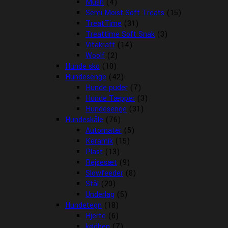
Mush
(4)
Semi Moist Soft Treats
(15)
TreatTime
(31)
Treattime Soft Snak
(3)
Vitakraft
(14)
Woolf
(2)
Hunde sko
(10)
Hundesenge
(42)
Hunde puder
(7)
Hunde Tæpper
(3)
Hundesenge
(31)
Hundeskåle
(76)
Automater
(5)
Keramik
(15)
Plast
(13)
Rejsesæt
(9)
Slowfeeder
(8)
Stål
(20)
Underlag
(5)
Hundetegn
(18)
Hjerte
(6)
kødben
(7)