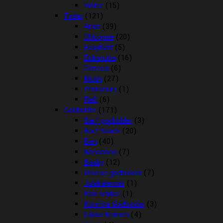
Vinter
(15)
Foder
(121)
Arion
(39)
Chicopee
(20)
Easybarf
(5)
Eukanuba
(16)
Genesis
(6)
Mush
(27)
Pronature
(1)
Rafi
(6)
Godbidder
(171)
Barf godbidder
(3)
Barf Snack
(20)
Ben
(40)
Benebone
(7)
Boxby
(12)
Diverse godbidder
(7)
Julekalender
(1)
Kiwi walker
(1)
Kornfrie Godbidder
(3)
Lakse Krønch
(4)