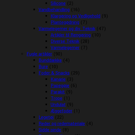
Silicone
(2)
Vandbehandling
(16)
Klargøring og Vedligehold
(9)
Plantegødning
(7)
Varmelegemer og div. Teknik
(47)
Artikler til Rengøring
(10)
Diverse Teknik
(28)
Varmelegemer
(7)
Fugle artikler
(90)
Bunddække
(4)
Bure
(10)
Foder & Snacks
(29)
Kanarie
(3)
Papegøje
(6)
Parakit
(9)
Trope
(1)
Undulat
(9)
Æggefoder
(1)
Legetøj
(22)
Reder og redemateriale
(4)
Sidde pinde
(8)