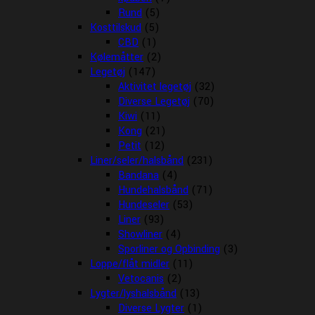
Rund
(5)
Kosttilskud
(5)
CBD
(1)
Kølemåtter
(2)
Legetøj
(147)
Aktivitet legetøj
(32)
Diverse Legetøj
(70)
Kiwi
(11)
Kong
(21)
Petit
(12)
Liner/seler/halsbånd
(231)
Bandana
(4)
Hundehalsbånd
(71)
Hundeseler
(53)
Liner
(93)
Showliner
(4)
Sporliner og Opbinding
(3)
Loppe/flåt midler
(11)
Vetocanis
(2)
Lygter/lyshalsbånd
(13)
Diverse Lygter
(1)