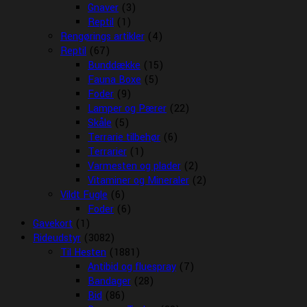
Gnaver
(3)
Reptil
(1)
Rengørings artikler
(4)
Reptil
(67)
Bunddække
(15)
Fauna Boxe
(5)
Foder
(9)
Lamper og Pærer
(22)
Skåle
(5)
Terrarie tilbehør
(6)
Terrarier
(1)
Varmesten og plader
(2)
Vitaminer og Mineraler
(2)
Vildt Fugle
(6)
Foder
(6)
Gavekort
(1)
Rideudstyr
(3082)
Til Hesten
(1881)
Antibid og fluespray
(7)
Bandager
(28)
Bid
(86)