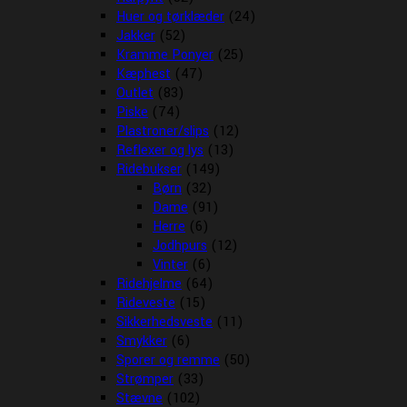
Huer og tørklæder
(24)
Jakker
(52)
Kramme Ponyer
(25)
Kæphest
(47)
Outlet
(83)
Piske
(74)
Plastroner/slips
(12)
Reflexer og lys
(13)
Ridebukser
(149)
Børn
(32)
Dame
(91)
Herre
(6)
Jodhpurs
(12)
Vinter
(6)
Ridehjelme
(64)
Rideveste
(15)
Sikkerhedsveste
(11)
Smykker
(6)
Sporer og remme
(50)
Strømper
(33)
Stævne
(102)