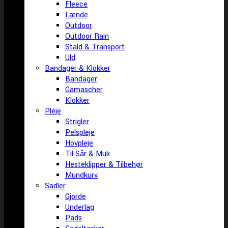
Fleece
Lænde
Outdoor
Outdoor Rain
Stald & Transport
Uld
Bandager & Klokker
Bandager
Gamascher
Klokker
Pleje
Strigler
Pelspleje
Hovpleje
Til Sår & Muk
Hesteklipper & Tilbehør
Mundkurv
Sadler
Gjorde
Underlag
Pads