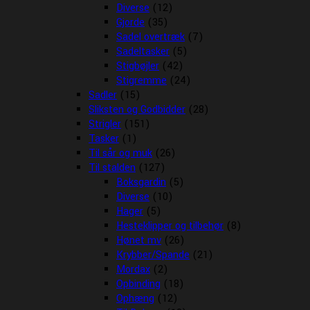
Diverse
(12)
Gjorde
(35)
Sadel overtræk
(7)
Sadeltasker
(5)
Stigbøjler
(42)
Stigremme
(24)
Sadler
(15)
Sliksten og Godbidder
(28)
Strigler
(151)
Tasker
(1)
Til sår og muk
(26)
Til stalden
(127)
Boksgardin
(5)
Diverse
(10)
Hager
(5)
Hesteklipper og tilbehør
(8)
Hønet mv
(26)
Krybber/Spande
(21)
Mordax
(2)
Opbinding
(18)
Ophæng
(12)