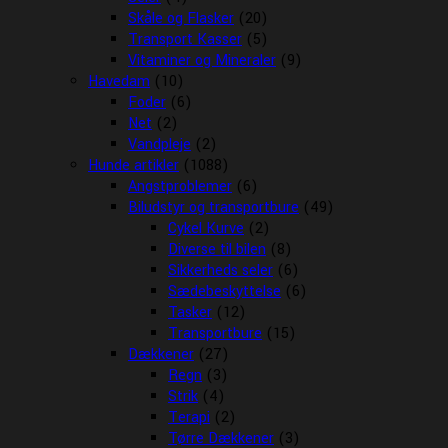
Skåle og Flasker
(20)
Transport Kasser
(5)
Vitaminer og Mineraler
(9)
Havedam
(10)
Foder
(6)
Net
(2)
Vandpleje
(2)
Hunde artikler
(1088)
Angstproblemer
(6)
Biludstyr og transportbure
(49)
Cykel Kurve
(2)
Diverse til bilen
(8)
Sikkerheds seler
(6)
Sædebeskyttelse
(6)
Tasker
(12)
Transportbure
(15)
Dækkener
(27)
Regn
(3)
Strik
(4)
Terapi
(2)
Tørre Dækkener
(3)