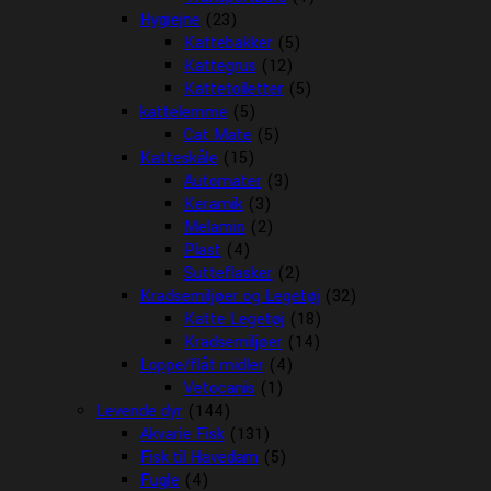
Hygiejne
(23)
Kattebakker
(5)
Kattegrus
(12)
Kattetoiletter
(5)
kattelemme
(5)
Cat Mate
(5)
Katteskåle
(15)
Automater
(3)
Keramik
(3)
Melamin
(2)
Plast
(4)
Sutteflasker
(2)
Kradsemiljøer og Legetøj
(32)
Katte Legetøj
(18)
Kradsemiljøer
(14)
Loppe/flåt midler
(4)
Vetocanis
(1)
Levende dyr
(144)
Akvarie Fisk
(131)
Fisk til Havedam
(5)
Fugle
(4)