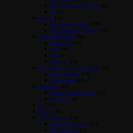
Udvendige Spand Pumper
(5)
UV
(1)
Akvarier
(63)
Akvariesæt 10-260 L
(19)
Biorb Akvarier & Tilbehør
(44)
Baggrunde og Sten
(36)
Baggrunde
(15)
Grus
(19)
Soil
(1)
Substrate
(1)
Filtersvampe og Filtermaterialer
(43)
Filtermaterialer
(14)
Filtersvampe
(27)
Fiskefoder
(47)
Diverse Fiskefoder mm
(37)
Frostfoder
(9)
Lys
(17)
Planter
(10)
Pynt til Akvariet
(40)
Dekorations Artikler
(27)
Plastik Planter
(7)