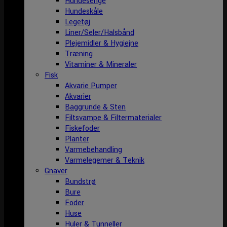
Hundesenge
Hundeskåle
Legetøj
Liner/Seler/Halsbånd
Plejemidler & Hygiejne
Træning
Vitaminer & Mineraler
Fisk
Akvarie Pumper
Akvarier
Baggrunde & Sten
Filtsvampe & Filtermaterialer
Fiskefoder
Planter
Varmebehandling
Varmelegemer & Teknik
Gnaver
Bundstrø
Bure
Foder
Huse
Huler & Tunneller