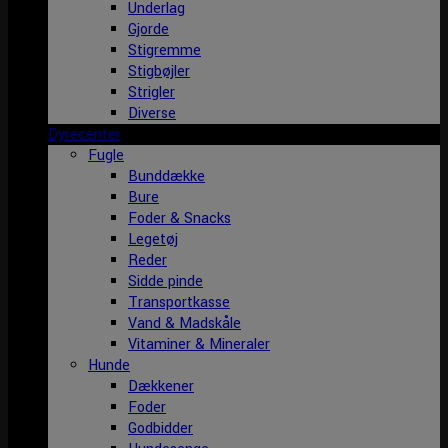
Underlag
Gjorde
Stigremme
Stigbøjler
Strigler
Diverse
Dyrecenter
Fugle
Bunddække
Bure
Foder & Snacks
Legetøj
Reder
Sidde pinde
Transportkasse
Vand & Madskåle
Vitaminer & Mineraler
Hunde
Dækkener
Foder
Godbidder