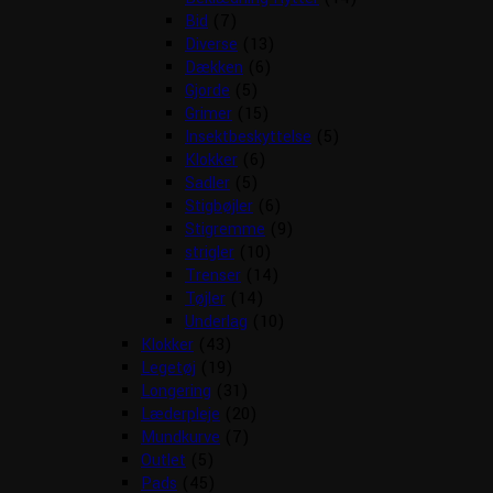
Bid
(7)
Diverse
(13)
Dækken
(6)
Gjorde
(5)
Grimer
(15)
Insektbeskyttelse
(5)
Klokker
(6)
Sadler
(5)
Stigbøjler
(6)
Stigremme
(9)
strigler
(10)
Trenser
(14)
Tøjler
(14)
Underlag
(10)
Klokker
(43)
Legetøj
(19)
Longering
(31)
Læderpleje
(20)
Mundkurve
(7)
Outlet
(5)
Pads
(45)