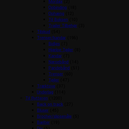
Mordax
(2)
Opbinding
(18)
Ophæng
(12)
Til Boksen
(10)
Trailer Tilbehør
(3)
Tilskud
(54)
Trenser/kandar
(196)
Bidløs
(7)
Hjælpe Tøjler
(8)
Kandar
(7)
Næsebånd
(14)
Pandebånd
(51)
Trenser
(60)
Tøjler
(47)
Træktove
(37)
Underlag
(114)
Til Rytteren
(1200)
Back on track
(27)
Bluser
(45)
Brocher/slipsenåle
(5)
Bælter
(19)
Div
(5)