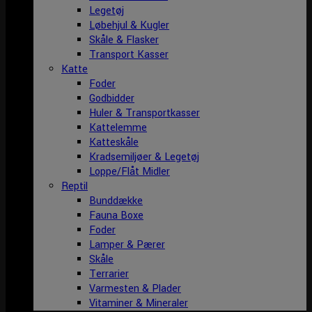
Legetøj
Løbehjul & Kugler
Skåle & Flasker
Transport Kasser
Katte
Foder
Godbidder
Huler & Transportkasser
Kattelemme
Katteskåle
Kradsemiljøer & Legetøj
Loppe/Flåt Midler
Reptil
Bunddække
Fauna Boxe
Foder
Lamper & Pærer
Skåle
Terrarier
Varmesten & Plader
Vitaminer & Mineraler