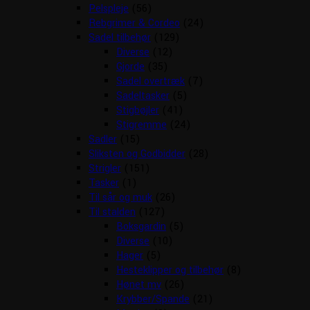
Pelspleje
(56)
Rebgrimer & Cordeo
(24)
Sadel tilbehør
(129)
Diverse
(12)
Gjorde
(35)
Sadel overtræk
(7)
Sadeltasker
(5)
Stigbøjler
(41)
Stigremme
(24)
Sadler
(15)
Sliksten og Godbidder
(28)
Strigler
(151)
Tasker
(1)
Til sår og muk
(26)
Til stalden
(127)
Boksgardin
(5)
Diverse
(10)
Hager
(5)
Hesteklipper og tilbehør
(8)
Hønet mv
(26)
Krybber/Spande
(21)