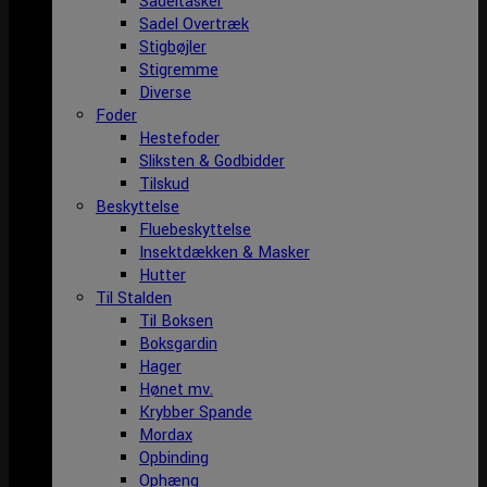
Sadeltasker
Sadel Overtræk
Stigbøjler
Stigremme
Diverse
Foder
Hestefoder
Sliksten & Godbidder
Tilskud
Beskyttelse
Fluebeskyttelse
Insektdækken & Masker
Hutter
Til Stalden
Til Boksen
Boksgardin
Hager
Hønet mv.
Krybber Spande
Mordax
Opbinding
Ophæng