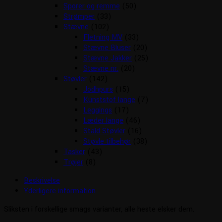
Sporer og remme
(50)
Strømper
(33)
Stævne
(102)
Fletning MV
(33)
Stævne Bluser
(20)
Stævne Jakker
(25)
Stævne nr.
(20)
Støvler
(142)
Jodhpurs
(15)
Kunststof lange
(7)
Leggings
(17)
Læder lange
(46)
Stald Støvler
(16)
Støvle tilbehør
(38)
Tasker
(43)
Trøjer
(8)
Beskrivelse
Yderligere information
Sliksten i forskellige smags varianter, alle heste elsker dem.