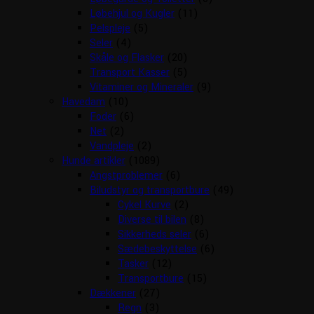
Løbehjul og Kugler
(11)
Pelspleje
(5)
Seler
(4)
Skåle og Flasker
(20)
Transport Kasser
(5)
Vitaminer og Mineraler
(9)
Havedam
(10)
Foder
(6)
Net
(2)
Vandpleje
(2)
Hunde artikler
(1089)
Angstproblemer
(6)
Biludstyr og transportbure
(49)
Cykel Kurve
(2)
Diverse til bilen
(8)
Sikkerheds seler
(6)
Sædebeskyttelse
(6)
Tasker
(12)
Transportbure
(15)
Dækkener
(27)
Regn
(3)