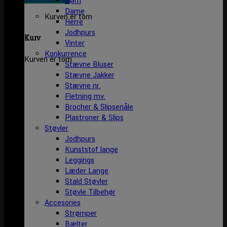
Børn
Dame
Kurven er tom
Herre
Jodhpurs
Kurv
Vinter
Konkurrence
Kurven er tom
Stævne Bluser
Stævne Jakker
Stævne nr.
Fletning mv.
Brocher & Slipsenåle
Plastroner & Slips
Støvler
Jodhpurs
Kunststof lange
Leggings
Læder Lange
Stald Støvler
Støvle Tilbehør
Accesories
Strømper
Bælter