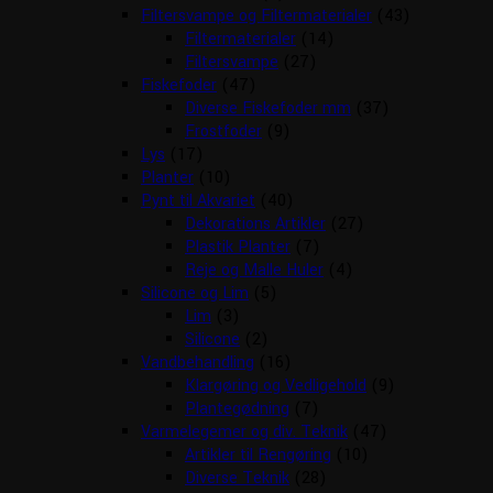
Filtersvampe og Filtermaterialer
(43)
Filtermaterialer
(14)
Filtersvampe
(27)
Fiskefoder
(47)
Diverse Fiskefoder mm
(37)
Frostfoder
(9)
Lys
(17)
Planter
(10)
Pynt til Akvariet
(40)
Dekorations Artikler
(27)
Plastik Planter
(7)
Reje og Malle Huler
(4)
Silicone og Lim
(5)
Lim
(3)
Silicone
(2)
Vandbehandling
(16)
Klargøring og Vedligehold
(9)
Plantegødning
(7)
Varmelegemer og div. Teknik
(47)
Artikler til Rengøring
(10)
Diverse Teknik
(28)