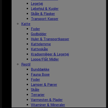
Legetøj
Løbehjul & Kugler
Skåle & Flasker
Transport Kasser
Katte
Foder
Godbidder
Huler & Transportkasser
Kattelemme
Katteskåle
Kradsemiljøer & Legetøj
Loppe/Flåt Midler
Reptil
Bunddække
Fauna Boxe
Foder
Lamper & Pærer
Skåle
Terrarier
Varmesten & Plader
Vitaminer & Mineraler