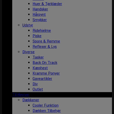
Huer & Tørklæder
Handsker
Hårpynt
Smykker
Udstyr
Ridehjelme
Piske
Spore & Remme
Reflexer & Lys
Diverse
Tasker
Back On Track
Kæphest
Kramme Ponyer
Gaveartikler
Div
Outlet
Til Hesten
Dækkener
Cooler Funktion
Dækken Tilbehør