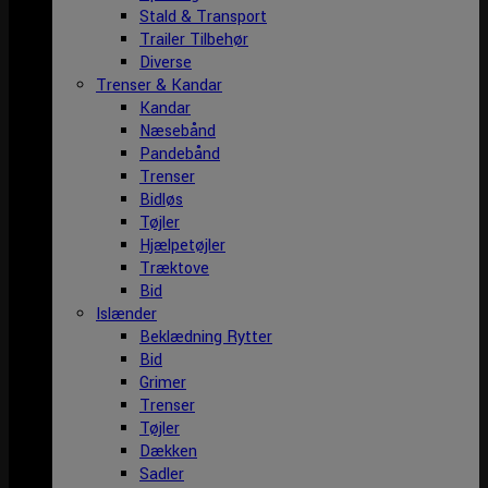
Stald & Transport
Trailer Tilbehør
Diverse
Trenser & Kandar
Kandar
Næsebånd
Pandebånd
Trenser
Bidløs
Tøjler
Hjælpetøjler
Træktove
Bid
Islænder
Beklædning Rytter
Bid
Grimer
Trenser
Tøjler
Dækken
Sadler