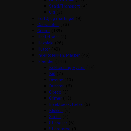
Outdoor Rain
(15)
Stald/Transport
(4)
Uld
(3)
Fortøj og martingal
(9)
Gamascher
(73)
Grimer
(139)
Hestefoder
(3)
Hovpleje
(26)
Hutter
(49)
Insektdækken/Masker
(46)
Islænder
(141)
Beklædning Rytter
(14)
Bid
(7)
Diverse
(13)
Dækken
(6)
Gjorde
(5)
Grimer
(15)
Insektbeskyttelse
(5)
Klokker
(6)
Sadler
(5)
Stigbøjler
(6)
Stigremme
(9)