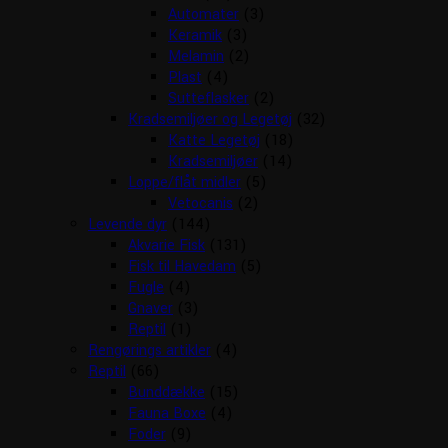
Automater
(3)
Keramik
(3)
Melamin
(2)
Plast
(4)
Sutteflasker
(2)
Kradsemiljøer og Legetøj
(32)
Katte Legetøj
(18)
Kradsemiljøer
(14)
Loppe/flåt midler
(5)
Vetocanis
(2)
Levende dyr
(144)
Akvarie Fisk
(131)
Fisk til Havedam
(5)
Fugle
(4)
Gnaver
(3)
Reptil
(1)
Rengørings artikler
(4)
Reptil
(66)
Bunddække
(15)
Fauna Boxe
(4)
Foder
(9)