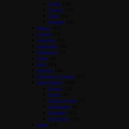
strigler
(10)
Trenser
(14)
Tøjler
(14)
Underlag
(10)
Klokker
(43)
Legetøj
(19)
Longering
(31)
Læderpleje
(20)
Mundkurve
(7)
Outlet
(5)
Pads
(45)
Pelspleje
(56)
Rebgrimer & Cordeo
(24)
Sadel tilbehør
(129)
Diverse
(12)
Gjorde
(35)
Sadel overtræk
(7)
Sadeltasker
(5)
Stigbøjler
(41)
Stigremme
(24)
Sadler
(15)