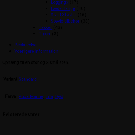
Leggings
(17)
Læder lange
(46)
Stald Støvler
(16)
Støvle tilbehør
(38)
Tasker
(43)
Trøjer
(8)
Beskrivelse
Yderligere information
Ophæng til en stor og 2 små sten.
Variant
Standard
Farve
Aqua Marine
,
Lilla
,
Rød
Relaterede varer