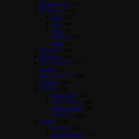
Reflexer og lys
(13)
Ridebukser
(149)
Børn
(32)
Dame
(91)
Herre
(6)
Jodhpurs
(12)
Vinter
(6)
Ridehjelme
(64)
Rideveste
(15)
Sikkerhedsveste
(11)
Smykker
(6)
Sporer og remme
(50)
Strømper
(33)
Stævne
(102)
Fletning MV
(33)
Stævne Bluser
(20)
Stævne Jakker
(25)
Stævne nr.
(20)
Støvler
(142)
Jodhpurs
(15)
Kunststof lange
(7)