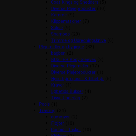
Coat Kings og Shedders
(5)
Diverse Plejeprodukter
(10)
Kamme
(9)
Klippemaskiner
(7)
Sakse
(9)
Shampoo
(29)
Trimme og Udredningsknive
(6)
Plejemidler og hygiejne
(32)
bagben
(2)
BUSTER Body Sleeves
(2)
Diverse Plejemidler
(17)
Diverse Plejeprodukter
(1)
Høm høm poser & tilbehør
(5)
Kraver
(1)
Løbetids Bukser
(4)
Tisse Underlag
(2)
Pools
(1)
Træning
(24)
dummyer
(2)
Fløjter
(10)
Godbids Tasker
(10)