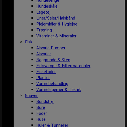
Hundesenge
Hundeskåle
Legetøj
Liner/Seler/Halsbånd
Plejemidler & Hygiejne
Træning
Vitaminer & Mineraler
Fisk
Akvarie Pumper
Akvarier
Baggrunde & Sten
Filtsvampe & Filtermaterialer
Fiskefoder
Planter
Varmebehandling
Varmelegemer & Teknik
Gnaver
Bundstrø
Bure
Foder
Huse
Huler & Tunneller