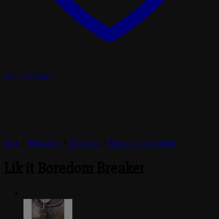
Add to Wishlist
Shop
/
Rideudstyr
/
Til Hesten
/
Sliksten og Godbidder
Lik it Boredom Breaker