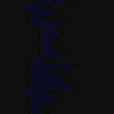
Varmelegemer
(7)
Fugle artikler
(90)
Bunddække
(4)
Bure
(10)
Foder & Snacks
(29)
Kanarie
(3)
Papegøje
(6)
Parakit
(9)
Trope
(1)
Undulat
(9)
Æggefoder
(1)
Legetøj
(22)
Reder og redemateriale
(4)
Sidde pinde
(8)
Transport Kasser
(2)
Vand og madskåle
(9)
Vitaminer og Mineraler
(2)
Gnaver artikler
(219)
Beroligende
(1)
Bundstrø
(12)
Bure
(9)