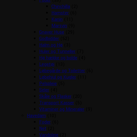
Foder
(28)
Chinchilla
(2)
Hamster
(6)
Kanin
(11)
Marsvin
(9)
Gnaver Huse
(29)
Godbidder
(52)
Halm og Hø
(3)
Huler og Tunneller
(7)
Hø hække og bolde
(4)
Legetøj
(13)
Løbegårde og Toiletter
(6)
Løbehjul og Kugler
(11)
Pelspleje
(5)
Seler
(4)
Skåle og Flasker
(20)
Transport Kasser
(5)
Vitaminer og Mineraler
(9)
Havedam
(10)
Foder
(6)
Net
(2)
Vandpleje
(2)