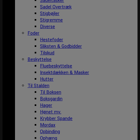
Sadeltasker
Sadel Overtræk
Stigbøjler
Stigremme
Diverse
Foder
Hestefoder
Sliksten & Godbidder
Tilskud
Beskyttelse
Fluebeskyttelse
Insektdækken & Masker
Hutter
Til Stalden
Til Boksen
Boksgardin
Hager
Hønet mv.
Krybber Spande
Mordax
Opbinding
Ophæng