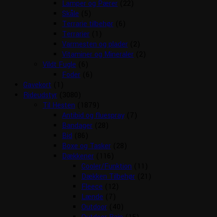
Lamper og Pærer
(22)
Skåle
(5)
Terrarie tilbehør
(6)
Terrarier
(1)
Varmesten og plader
(2)
Vitaminer og Mineraler
(2)
Vildt Fugle
(6)
Foder
(6)
Gavekort
(1)
Rideudstyr
(3080)
Til Hesten
(1879)
Antibid og fluespray
(7)
Bandager
(28)
Bid
(86)
Boxe og Tasker
(28)
Dækkener
(116)
Cooler/Funktion
(11)
Dækken Tilbehør
(21)
Fleece
(12)
Lænde
(7)
Outdoor
(40)