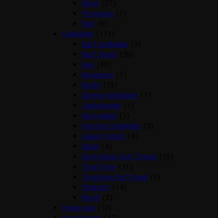
Mush
(27)
Pronature
(1)
Rafi
(6)
Godbidder
(171)
Barf godbidder
(3)
Barf Snack
(20)
Ben
(40)
Benebone
(7)
Boxby
(12)
Diverse godbidder
(7)
Julekalender
(1)
Kiwi walker
(1)
Kornfrie Godbidder
(3)
Lakse Krønch
(4)
Mush
(4)
Semi Moist Soft Treats
(15)
TreatTime
(31)
Treattime Soft Snak
(3)
Vitakraft
(14)
Woolf
(2)
Hunde sko
(10)