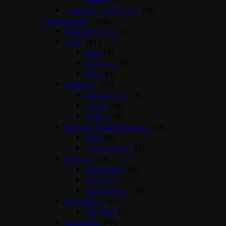
Klikkere
(2)
Vitaminer og Mineraler
(10)
Katte artikler
(142)
Angstproblemer
(1)
Foder
(21)
Arion
(9)
Chicopee
(8)
Mush
(3)
Godbidder
(29)
Græs og malt
(4)
Treats
(19)
Vådkost
(6)
Huler og Transportkasser
(10)
Huler
(9)
Transportbure
(1)
Hygiejne
(23)
Kattebakker
(5)
Kattegrus
(12)
Kattetoiletter
(5)
kattelemme
(5)
Cat Mate
(5)
Katteskåle
(15)