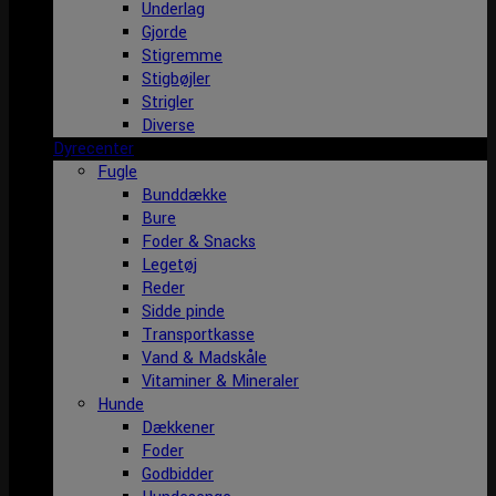
Underlag
Gjorde
Stigremme
Stigbøjler
Strigler
Diverse
Dyrecenter
Fugle
Bunddække
Bure
Foder & Snacks
Legetøj
Reder
Sidde pinde
Transportkasse
Vand & Madskåle
Vitaminer & Mineraler
Hunde
Dækkener
Foder
Godbidder