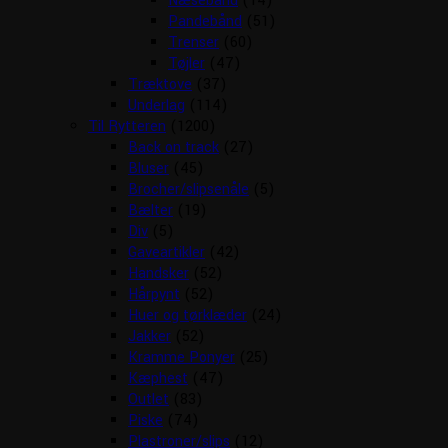
Næsebånd
(14)
Pandebånd
(51)
Trenser
(60)
Tøjler
(47)
Træktove
(37)
Underlag
(114)
Til Rytteren
(1200)
Back on track
(27)
Bluser
(45)
Brocher/slipsenåle
(5)
Bælter
(19)
Div
(5)
Gaveartikler
(42)
Handsker
(52)
Hårpynt
(52)
Huer og tørklæder
(24)
Jakker
(52)
Kramme Ponyer
(25)
Kæphest
(47)
Outlet
(83)
Piske
(74)
Plastroner/slips
(12)