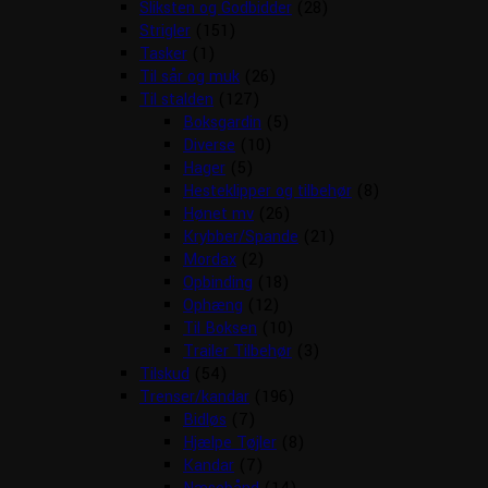
Sliksten og Godbidder
(28)
Strigler
(151)
Tasker
(1)
Til sår og muk
(26)
Til stalden
(127)
Boksgardin
(5)
Diverse
(10)
Hager
(5)
Hesteklipper og tilbehør
(8)
Hønet mv
(26)
Krybber/Spande
(21)
Mordax
(2)
Opbinding
(18)
Ophæng
(12)
Til Boksen
(10)
Trailer Tilbehør
(3)
Tilskud
(54)
Trenser/kandar
(196)
Bidløs
(7)
Hjælpe Tøjler
(8)
Kandar
(7)