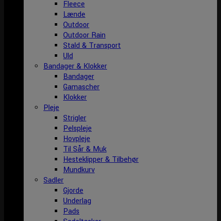
Fleece
Lænde
Outdoor
Outdoor Rain
Stald & Transport
Uld
Bandager & Klokker
Bandager
Gamascher
Klokker
Pleje
Strigler
Pelspleje
Hovpleje
Til Sår & Muk
Hesteklipper & Tilbehør
Mundkurv
Sadler
Gjorde
Underlag
Pads