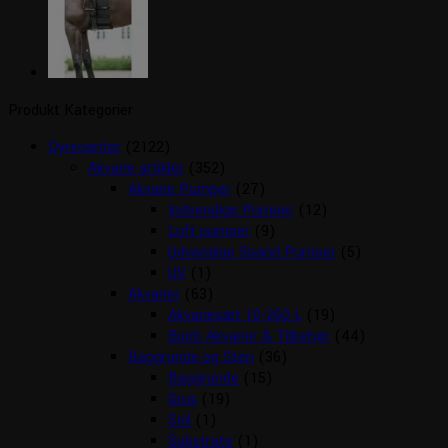
Produkt Kategorier
Dyrecenter
(2122)
Akvarie artikler
(352)
Akvarie Pumper
(27)
Indvendige Pumper
(12)
Luft pumper
(9)
Udvendige Spand Pumper
(5)
UV
(1)
Akvarier
(63)
Akvariesæt 10-260 L
(19)
Biorb Akvarier & Tilbehør
(44)
Baggrunde og Sten
(36)
Baggrunde
(15)
Grus
(19)
Soil
(1)
Substrate
(1)