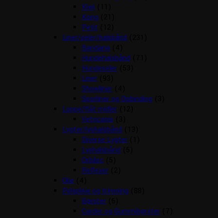
Kiwi
(11)
Kong
(21)
Petit
(12)
Liner/seler/halsbånd
(231)
Bandana
(4)
Hundehalsbånd
(71)
Hundeseler
(53)
Liner
(93)
Showliner
(4)
Sporliner og Opbinding
(3)
Loppe/flåt midler
(12)
Vetocanis
(3)
Lygter/lyshalsbånd
(13)
Diverse Lygter
(1)
Lyshalsbånd
(5)
Orbiloc
(5)
Reflexer
(2)
Olie
(4)
Pelspleje og trimning
(88)
Børster
(6)
Carder og Gummibørster
(7)