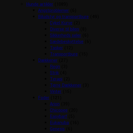
Hunde artikler
(1089)
Angstproblemer
(6)
Biludstyr og transportbure
(49)
Cykel Kurve
(2)
Diverse til bilen
(8)
Sikkerheds seler
(6)
Sædebeskyttelse
(6)
Tasker
(12)
Transportbure
(15)
Dækkener
(27)
Regn
(3)
Strik
(4)
Terapi
(2)
Tørre Dækkener
(3)
Vinter
(15)
Foder
(121)
Arion
(39)
Chicopee
(20)
Easybarf
(5)
Eukanuba
(16)
Genesis
(6)