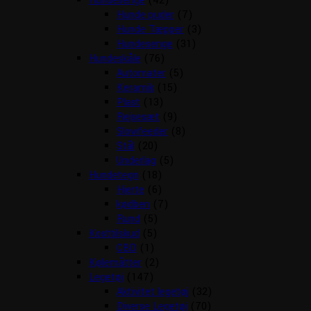
Hundesenge
(42)
Hunde puder
(7)
Hunde Tæpper
(3)
Hundesenge
(31)
Hundeskåle
(76)
Automater
(5)
Keramik
(15)
Plast
(13)
Rejsesæt
(9)
Slowfeeder
(8)
Stål
(20)
Underlag
(5)
Hundetegn
(18)
Hjerte
(6)
kødben
(7)
Rund
(5)
Kosttilskud
(5)
CBD
(1)
Kølemåtter
(2)
Legetøj
(147)
Aktivitet legetøj
(32)
Diverse Legetøj
(70)