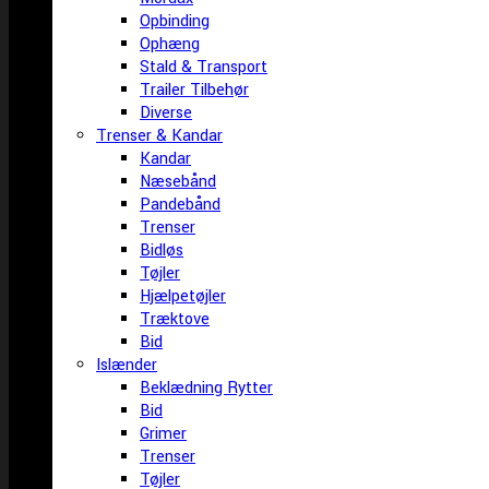
Opbinding
Ophæng
Stald & Transport
Trailer Tilbehør
Diverse
Trenser & Kandar
Kandar
Næsebånd
Pandebånd
Trenser
Bidløs
Tøjler
Hjælpetøjler
Træktove
Bid
Islænder
Beklædning Rytter
Bid
Grimer
Trenser
Tøjler