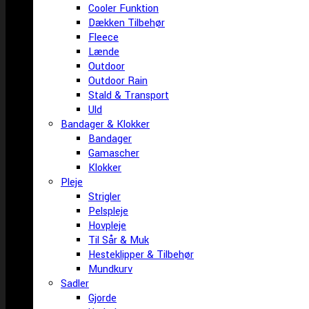
Cooler Funktion
Dækken Tilbehør
Fleece
Lænde
Outdoor
Outdoor Rain
Stald & Transport
Uld
Bandager & Klokker
Bandager
Gamascher
Klokker
Pleje
Strigler
Pelspleje
Hovpleje
Til Sår & Muk
Hesteklipper & Tilbehør
Mundkurv
Sadler
Gjorde