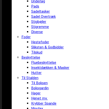
Underlag
Pads
Sadeltasker
Sadel Overtræk
Stigbøjler
Stigremme
Diverse
Foder
Hestefoder
Sliksten & Godbidder
Tilskud
Beskyttelse
Fluebeskyttelse
Insektdækken & Masker
Hutter
Til Stalden
Til Boksen
Boksgardin
Hager
Hønet mv.
Krybber Spande
Mordax