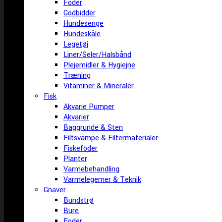
Foder
Godbidder
Hundesenge
Hundeskåle
Legetøj
Liner/Seler/Halsbånd
Plejemidler & Hygiejne
Træning
Vitaminer & Mineraler
Fisk
Akvarie Pumper
Akvarier
Baggrunde & Sten
Filtsvampe & Filtermaterialer
Fiskefoder
Planter
Varmebehandling
Varmelegemer & Teknik
Gnaver
Bundstrø
Bure
Foder