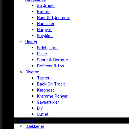
Strømper
Bælter
Huer & Tørklæder
Handsker
Hårpynt
Smykker
Udstyr
Ridehjelme
Piske
Spore & Remme
Reflexer & Lys
Diverse
Tasker
Back On Track
Kæphest
Kramme Ponyer
Gaveartikler
Div
Outlet
Til Hesten
Dækkener