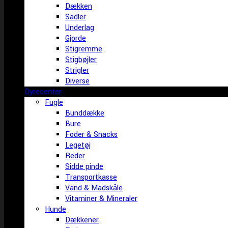
Dækken
Sadler
Underlag
Gjorde
Stigremme
Stigbøjler
Strigler
Diverse
Dyrecenter
Fugle
Bunddække
Bure
Foder & Snacks
Legetøj
Reder
Sidde pinde
Transportkasse
Vand & Madskåle
Vitaminer & Mineraler
Hunde
Dækkener