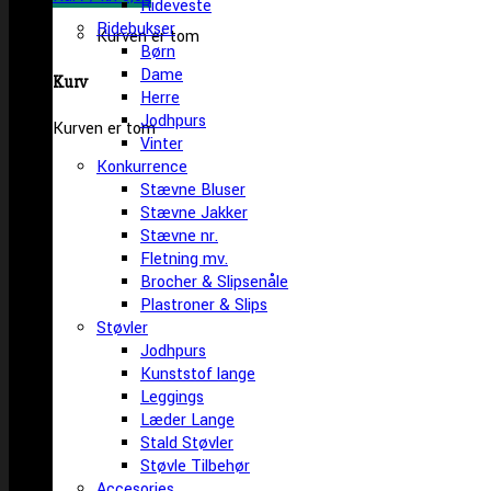
Rideveste
Ridebukser
Kurven er tom
Børn
Dame
Kurv
Herre
Jodhpurs
Kurven er tom
Vinter
Konkurrence
Stævne Bluser
Stævne Jakker
Stævne nr.
Fletning mv.
Brocher & Slipsenåle
Plastroner & Slips
Støvler
Jodhpurs
Kunststof lange
Leggings
Læder Lange
Stald Støvler
Støvle Tilbehør
Accesories