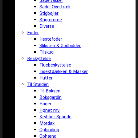
Sadeltasker
Sadel Overtræk
Stigbøjler
Stigremme
Diverse
Foder
Hestefoder
Sliksten & Godbidder
Tilskud
Beskyttelse
Fluebeskyttelse
Insektdækken & Masker
Hutter
Til Stalden
Til Boksen
Boksgardin
Hager
Hønet mv.
Krybber Spande
Mordax
Opbinding
Ophæng