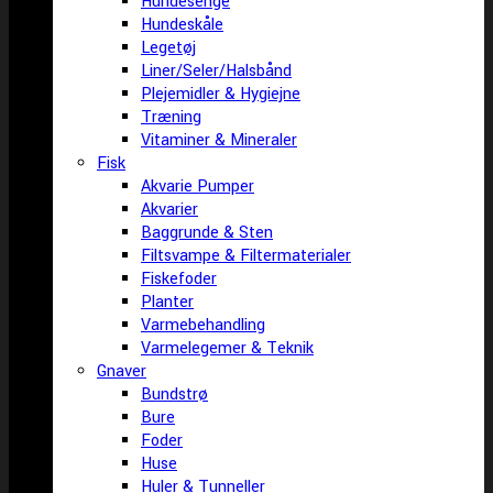
Hundesenge
Hundeskåle
Legetøj
Liner/Seler/Halsbånd
Plejemidler & Hygiejne
Træning
Vitaminer & Mineraler
Fisk
Akvarie Pumper
Akvarier
Baggrunde & Sten
Filtsvampe & Filtermaterialer
Fiskefoder
Planter
Varmebehandling
Varmelegemer & Teknik
Gnaver
Bundstrø
Bure
Foder
Huse
Huler & Tunneller