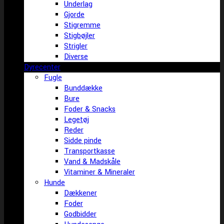
Underlag
Gjorde
Stigremme
Stigbøjler
Strigler
Diverse
Dyrecenter
Fugle
Bunddække
Bure
Foder & Snacks
Legetøj
Reder
Sidde pinde
Transportkasse
Vand & Madskåle
Vitaminer & Mineraler
Hunde
Dækkener
Foder
Godbidder