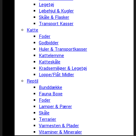
Legetøj
Løbehjul & Kugler
Skåle & Flasker
Transport Kasser
Katte
Foder
Godbidder
Huler & Transportkasser
Kattelemme
Katteskåle
Kradsemiljøer & Legetøj
Loppe/Flåt Midler
Reptil
Bunddække
Fauna Boxe
Foder
Lamper & Pærer
Skåle
Terrarier
Varmesten & Plader
Vitaminer & Mineraler