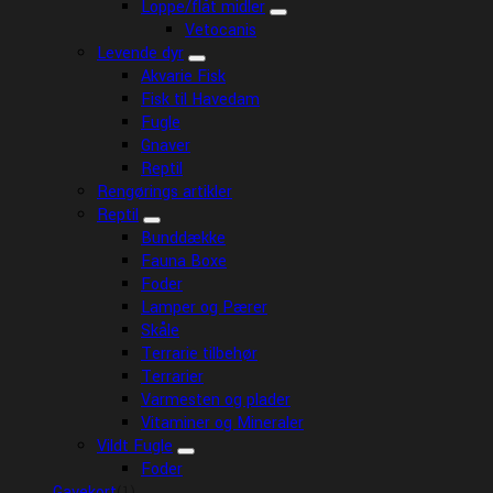
Loppe/flåt midler
Vetocanis
Levende dyr
Akvarie Fisk
Fisk til Havedam
Fugle
Gnaver
Reptil
Rengørings artikler
Reptil
Bunddække
Fauna Boxe
Foder
Lamper og Pærer
Skåle
Terrarie tilbehør
Terrarier
Varmesten og plader
Vitaminer og Mineraler
Vildt Fugle
Foder
Gavekort
(1)