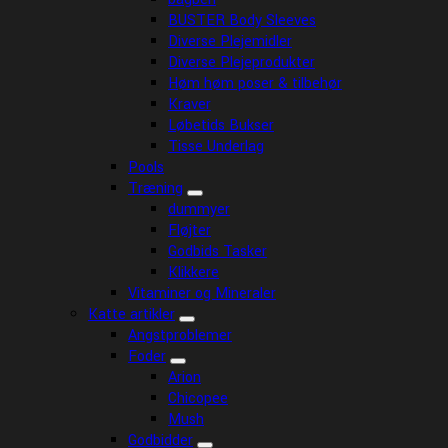
BUSTER Body Sleeves
Diverse Plejemidler
Diverse Plejeprodukter
Høm høm poser & tilbehør
Kraver
Løbetids Bukser
Tisse Underlag
Pools
Træning
dummyer
Fløjter
Godbids Tasker
Klikkere
Vitaminer og Mineraler
Katte artikler
Angstproblemer
Foder
Arion
Chicopee
Mush
Godbidder