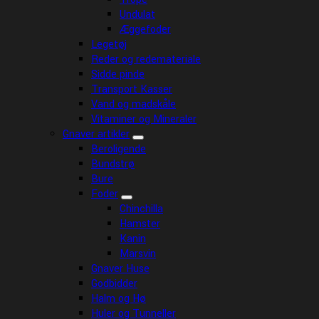
Undulat
Æggefoder
Legetøj
Reder og redemateriale
Sidde pinde
Transport Kasser
Vand og madskåle
Vitaminer og Mineraler
Gnaver artikler
Beroligende
Bundstrø
Bure
Foder
Chinchilla
Hamster
Kanin
Marsvin
Gnaver Huse
Godbidder
Halm og Hø
Huler og Tunneller