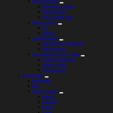
Pynt til Akvariet
Dekorations Artikler
Plastik Planter
Reje og Malle Huler
Silicone og Lim
Lim
Silicone
Vandbehandling
Klargøring og Vedligehold
Plantegødning
Varmelegemer og div. Teknik
Artikler til Rengøring
Diverse Teknik
Varmelegemer
Fugle artikler
Bunddække
Bure
Foder & Snacks
Kanarie
Papegøje
Parakit
Trope