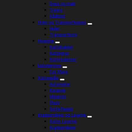
Græs og malt
Treats
Vådkost
Huler og Transportkasser
Huler
Transportbure
Hygiejne
Kattebakker
Kattegrus
Kattetoiletter
kattelemme
Cat Mate
Katteskåle
Automater
Keramik
Melamin
Plast
Sutteflasker
Kradsemiljøer og Legetøj
Katte Legetøj
Kradsemiljøer