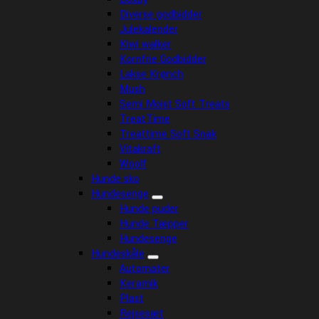
Diverse godbidder
Julekalender
Kiwi walker
Kornfrie Godbidder
Lakse Krønch
Mush
Semi Moist Soft Treats
TreatTime
Treattime Soft Snak
Vitakraft
Woolf
Hunde sko
Hundesenge
Hunde puder
Hunde Tæpper
Hundesenge
Hundeskåle
Automater
Keramik
Plast
Rejsesæt