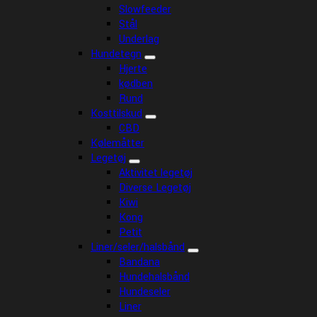
Slowfeeder
Stål
Underlag
Hundetegn
Hjerte
kødben
Rund
Kosttilskud
CBD
Kølemåtter
Legetøj
Aktivitet legetøj
Diverse Legetøj
Kiwi
Kong
Petit
Liner/seler/halsbånd
Bandana
Hundehalsbånd
Hundeseler
Liner