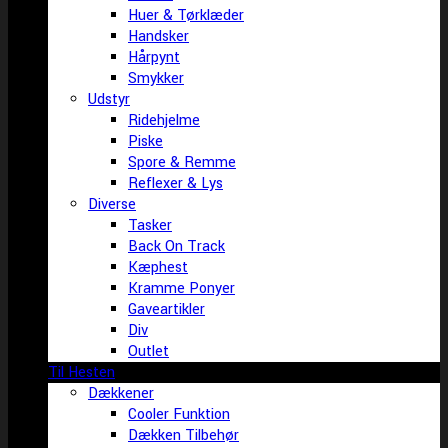
Huer & Tørklæder
Handsker
Hårpynt
Smykker
Udstyr
Ridehjelme
Piske
Spore & Remme
Reflexer & Lys
Diverse
Tasker
Back On Track
Kæphest
Kramme Ponyer
Gaveartikler
Div
Outlet
Til Hesten
Dækkener
Cooler Funktion
Dækken Tilbehør