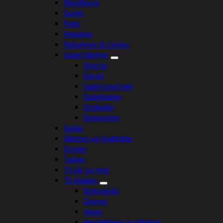
Mundkurve
Outlet
Pads
Pelspleje
Rebgrimer & Cordeo
Sadel tilbehør
Diverse
Gjorde
Sadel overtræk
Sadeltasker
Stigbøjler
Stigremme
Sadler
Sliksten og Godbidder
Strigler
Tasker
Til sår og muk
Til stalden
Boksgardin
Diverse
Hager
Hesteklipper og tilbehør