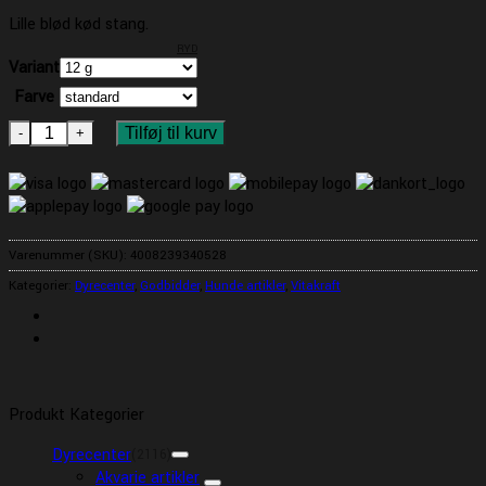
Lille blød kød stang.
RYD
Variant
Farve
Beef Stick Ørred antal
Tilføj til kurv
Varenummer (SKU):
4008239340528
Kategorier:
Dyrecenter
,
Godbidder
,
Hunde artikler
,
Vitakraft
Produkt Kategorier
Dyrecenter
(2116)
Akvarie artikler