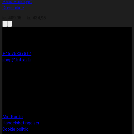
Paris Rundsyet
Dressurline
Prisinterval:
kr.
409,95
–
kr.
434,95
kr. 409,95
til
KONTAKT INFO
kr. 434,95
Tufra Dyrecenter & Ridesport
Egtvedvej 1F 6000 Kolding
+45 75837817
shop@tufra.dk
Åbningstider
Man-fre: 10:00-17:30
Lørdag: 10:00-14:00
Søndag: LUKKET
Information
Min Konto
Handelsbetingelser
Cookie politik