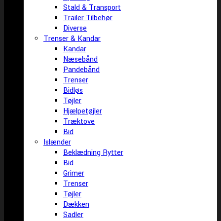
Stald & Transport
Trailer Tilbehør
Diverse
Trenser & Kandar
Kandar
Næsebånd
Pandebånd
Trenser
Bidløs
Tøjler
Hjælpetøjler
Træktove
Bid
Islænder
Beklædning Rytter
Bid
Grimer
Trenser
Tøjler
Dækken
Sadler