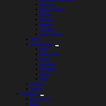
Hønet mv
Krybber/Spande
Mordax
Opbinding
Ophæng
Til Boksen
Trailer Tilbehør
Tilskud
Trenser/kandar
Bidløs
Hjælpe Tøjler
Kandar
Næsebånd
Pandebånd
Trenser
Tøjler
Træktove
Underlag
Til Rytteren
Back on track
Bluser