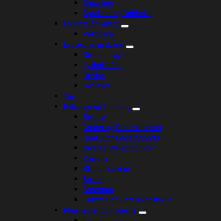
Showliner
Sporliner og Opbinding
Loppe/flåt midler
Vetocanis
Lygter/lyshalsbånd
Diverse Lygter
Lyshalsbånd
Orbiloc
Reflexer
Olie
Pelspleje og trimning
Børster
Carder og Gummibørster
Coat Kings og Shedders
Diverse Plejeprodukter
Kamme
Klippemaskiner
Sakse
Shampoo
Trimme og Udredningsknive
Plejemidler og hygiejne
bagben