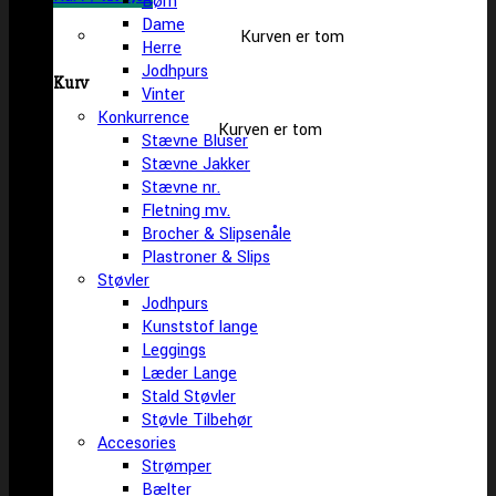
Børn
Dame
Kurven er tom
Herre
Jodhpurs
Kurv
Vinter
Konkurrence
Kurven er tom
Stævne Bluser
Stævne Jakker
Stævne nr.
Fletning mv.
Brocher & Slipsenåle
Plastroner & Slips
Støvler
Jodhpurs
Kunststof lange
Leggings
Læder Lange
Stald Støvler
Støvle Tilbehør
Accesories
Strømper
Bælter