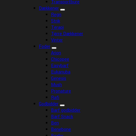
Transportbure
Dækkener
Regn
Strik
Terapi
Tørre Dækkener
Vinter
Foder
Arion
Chicopee
Easybarf
Eukanuba
Genesis
Mush
Pronature
Rafi
Godbidder
Barf godbidder
Barf Snack
Ben
Benebone
Boxby