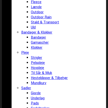
Fleece
Lænde
Outdoor
Outdoor Rain
Stald & Transport
Uld
Bandager & Klokker
Bandager
Gamascher
Klokker
Pleje
Strigler
Pelspleje
Hovpleje
Til Sår & Muk
Hesteklipper & Tilbehør
Mundkurv
Sadler
Gjorde
Underlag
Pads