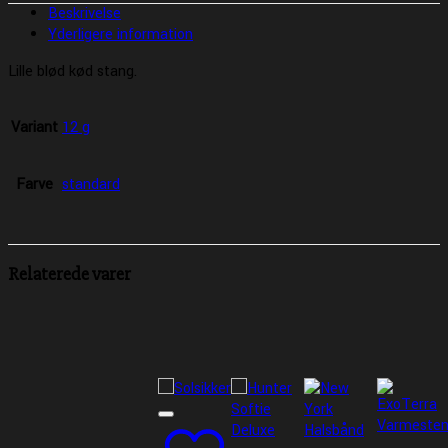
Beskrivelse
Yderligere information
Lille blød kød stang.
Variant
12 g
Farve
standard
Relaterede varer