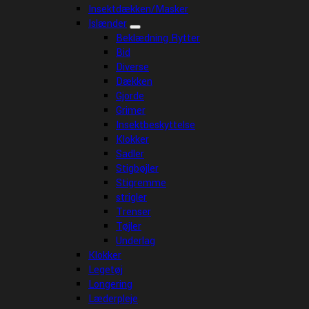
Insektdækken/Masker
Islænder
Beklædning Rytter
Bid
Diverse
Dækken
Gjorde
Grimer
Insektbeskyttelse
Klokker
Sadler
Stigbøjler
Stigremme
strigler
Trenser
Tøjler
Underlag
Klokker
Legetøj
Longering
Læderpleje