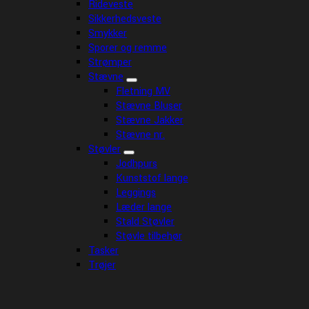
Rideveste
Sikkerhedsveste
Smykker
Sporer og remme
Strømper
Stævne
Fletning MV
Stævne Bluser
Stævne Jakker
Stævne nr.
Støvler
Jodhpurs
Kunststof lange
Leggings
Læder lange
Stald Støvler
Støvle tilbehør
Tasker
Trøjer