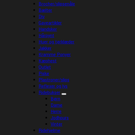
Brocher/slipsenåle
Bælter
Div
Gaveartikler
Handsker
Hårpynt
Huer og tørklæder
Jakker
Kramme Ponyer
Kæphest
Outlet
Piske
Plastroner/slips
Reflexer og lys
Ridebukser
Børn
Dame
Herre
Jodhpurs
Vinter
Ridehjelme