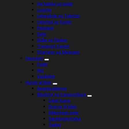
Hø hække og bolde
Legetøj
Løbegårde og Toiletter
Løbehjul og Kugler
Pelspleje
Seler
Skåle og Flasker
Transport Kasser
Vitaminer og Mineraler
Havedam
Foder
Net
Vandpleje
Hunde artikler
Angstproblemer
Biludstyr og transportbure
Cykel Kurve
Diverse til bilen
Sikkerheds seler
Sædebeskyttelse
Tasker