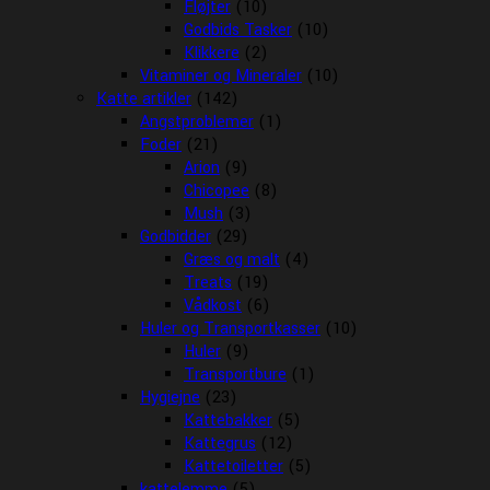
Fløjter
(10)
Godbids Tasker
(10)
Klikkere
(2)
Vitaminer og Mineraler
(10)
Katte artikler
(142)
Angstproblemer
(1)
Foder
(21)
Arion
(9)
Chicopee
(8)
Mush
(3)
Godbidder
(29)
Græs og malt
(4)
Treats
(19)
Vådkost
(6)
Huler og Transportkasser
(10)
Huler
(9)
Transportbure
(1)
Hygiejne
(23)
Kattebakker
(5)
Kattegrus
(12)
Kattetoiletter
(5)
kattelemme
(5)