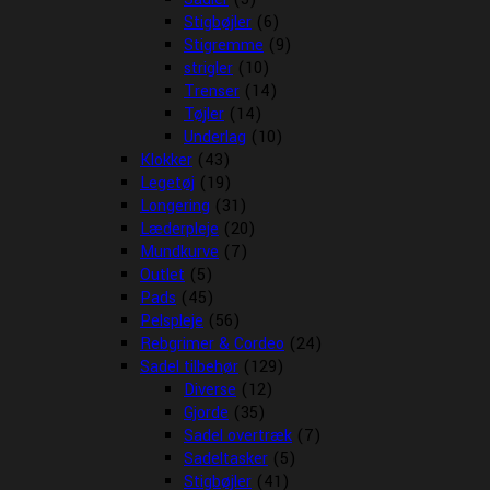
Stigbøjler
(6)
Stigremme
(9)
strigler
(10)
Trenser
(14)
Tøjler
(14)
Underlag
(10)
Klokker
(43)
Legetøj
(19)
Longering
(31)
Læderpleje
(20)
Mundkurve
(7)
Outlet
(5)
Pads
(45)
Pelspleje
(56)
Rebgrimer & Cordeo
(24)
Sadel tilbehør
(129)
Diverse
(12)
Gjorde
(35)
Sadel overtræk
(7)
Sadeltasker
(5)
Stigbøjler
(41)