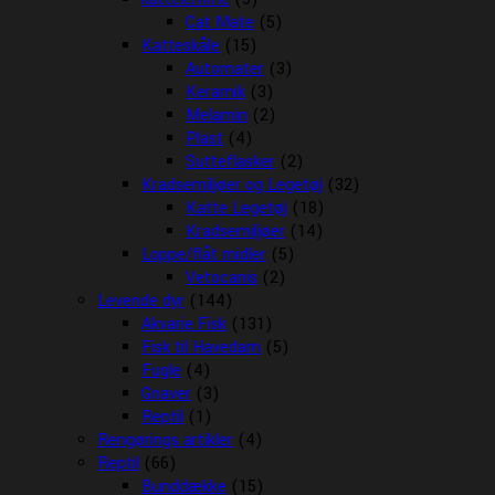
Cat Mate
(5)
Katteskåle
(15)
Automater
(3)
Keramik
(3)
Melamin
(2)
Plast
(4)
Sutteflasker
(2)
Kradsemiljøer og Legetøj
(32)
Katte Legetøj
(18)
Kradsemiljøer
(14)
Loppe/flåt midler
(5)
Vetocanis
(2)
Levende dyr
(144)
Akvarie Fisk
(131)
Fisk til Havedam
(5)
Fugle
(4)
Gnaver
(3)
Reptil
(1)
Rengørings artikler
(4)
Reptil
(66)
Bunddække
(15)