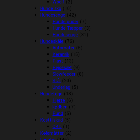
Woolf
(2)
Hunde sko
(10)
Hundesenge
(42)
Hunde puder
(7)
Hunde Tæpper
(3)
Hundesenge
(31)
Hundeskåle
(76)
Automater
(5)
Keramik
(15)
Plast
(13)
Rejsesæt
(9)
Slowfeeder
(8)
Stål
(20)
Underlag
(5)
Hundetegn
(18)
Hjerte
(6)
kødben
(7)
Rund
(5)
Kosttilskud
(5)
CBD
(1)
Kølemåtter
(2)
Legetøj
(146)