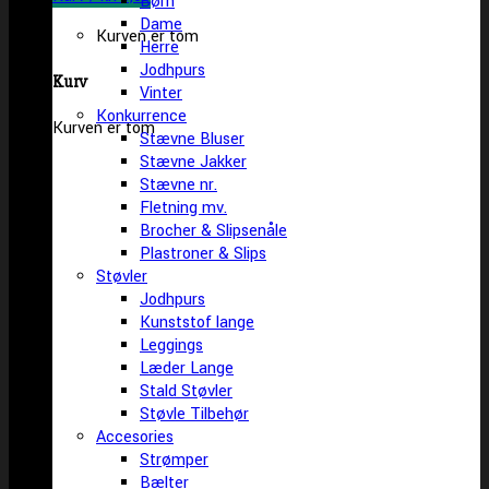
Børn
Dame
Kurven er tom
Herre
Jodhpurs
Kurv
Vinter
Konkurrence
Kurven er tom
Stævne Bluser
Stævne Jakker
Stævne nr.
Fletning mv.
Brocher & Slipsenåle
Plastroner & Slips
Støvler
Jodhpurs
Kunststof lange
Leggings
Læder Lange
Stald Støvler
Støvle Tilbehør
Accesories
Strømper
Bælter