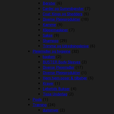
Børster
(6)
Carder og Gummibørster
(7)
Coat Kings og Shedders
(5)
Diverse Plejeprodukter
(10)
Kamme
(9)
Klippemaskiner
(7)
Sakse
(9)
Shampoo
(29)
Trimme og Udredningsknive
(6)
Plejemidler og hygiejne
(32)
bagben
(2)
BUSTER Body Sleeves
(2)
Diverse Plejemidler
(17)
Diverse Plejeprodukter
(1)
Høm høm poser & tilbehør
(5)
Kraver
(1)
Løbetids Bukser
(4)
Tisse Underlag
(2)
Pools
(1)
Træning
(24)
dummyer
(2)