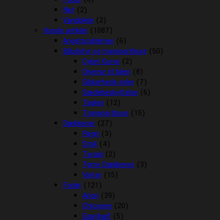
Net
(2)
Vandpleje
(2)
Hunde artikler
(1087)
Angstproblemer
(6)
Biludstyr og transportbure
(50)
Cykel Kurve
(2)
Diverse til bilen
(8)
Sikkerheds seler
(7)
Sædebeskyttelse
(6)
Tasker
(12)
Transportbure
(15)
Dækkener
(27)
Regn
(3)
Strik
(4)
Terapi
(2)
Tørre Dækkener
(3)
Vinter
(15)
Foder
(121)
Arion
(39)
Chicopee
(20)
Easybarf
(5)