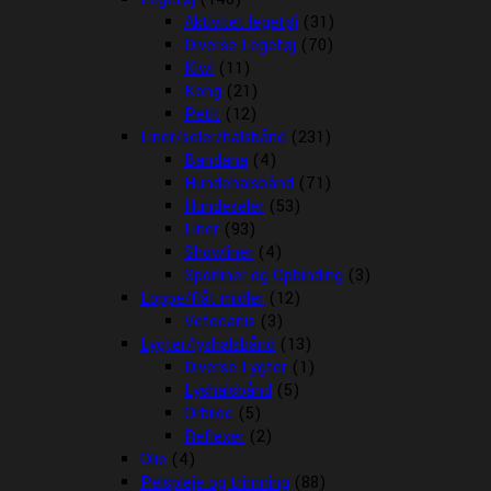
Aktivitet legetøj
(31)
Diverse Legetøj
(70)
Kiwi
(11)
Kong
(21)
Petit
(12)
Liner/seler/halsbånd
(231)
Bandana
(4)
Hundehalsbånd
(71)
Hundeseler
(53)
Liner
(93)
Showliner
(4)
Sporliner og Opbinding
(3)
Loppe/flåt midler
(12)
Vetocanis
(3)
Lygter/lyshalsbånd
(13)
Diverse Lygter
(1)
Lyshalsbånd
(5)
Orbiloc
(5)
Reflexer
(2)
Olie
(4)
Pelspleje og trimning
(88)