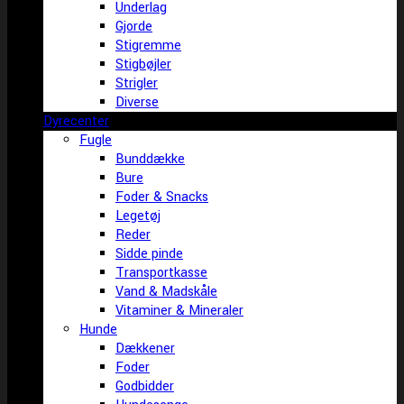
Underlag
Gjorde
Stigremme
Stigbøjler
Strigler
Diverse
Dyrecenter
Fugle
Bunddække
Bure
Foder & Snacks
Legetøj
Reder
Sidde pinde
Transportkasse
Vand & Madskåle
Vitaminer & Mineraler
Hunde
Dækkener
Foder
Godbidder