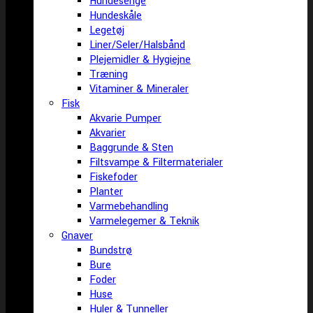
Hundesenge
Hundeskåle
Legetøj
Liner/Seler/Halsbånd
Plejemidler & Hygiejne
Træning
Vitaminer & Mineraler
Fisk
Akvarie Pumper
Akvarier
Baggrunde & Sten
Filtsvampe & Filtermaterialer
Fiskefoder
Planter
Varmebehandling
Varmelegemer & Teknik
Gnaver
Bundstrø
Bure
Foder
Huse
Huler & Tunneller