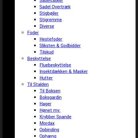
Sadeltasker
Sadel Overtræk
Stigbøjler
Stigremme
Diverse
Foder
Hestefoder
Sliksten & Godbidder
Tilskud
Beskyttelse
Fluebeskyttelse
Insektdækken & Masker
Hutter
Til Stalden
Til Boksen
Boksgardin
Hager
Hønet mv.
Krybber Spande
Mordax
Opbinding
Ophæng