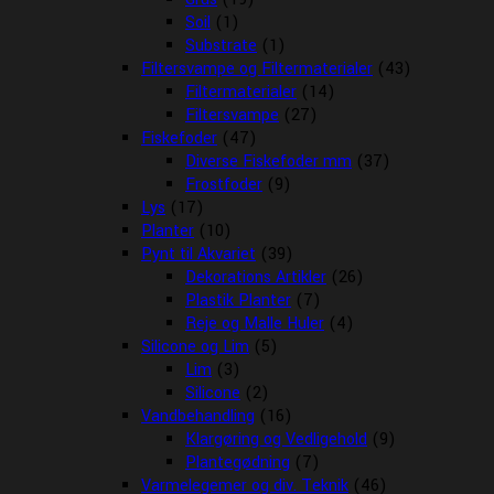
Soil
(1)
Substrate
(1)
Filtersvampe og Filtermaterialer
(43)
Filtermaterialer
(14)
Filtersvampe
(27)
Fiskefoder
(47)
Diverse Fiskefoder mm
(37)
Frostfoder
(9)
Lys
(17)
Planter
(10)
Pynt til Akvariet
(39)
Dekorations Artikler
(26)
Plastik Planter
(7)
Reje og Malle Huler
(4)
Silicone og Lim
(5)
Lim
(3)
Silicone
(2)
Vandbehandling
(16)
Klargøring og Vedligehold
(9)
Plantegødning
(7)
Varmelegemer og div. Teknik
(46)