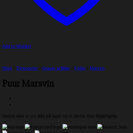
Add to Wishlist
Shop
/
Dyrecenter
/
Gnaver artikler
/
Foder
/
Marsvin
Puur Marsvin
Denne vare er p.t. ikke på lager og er derfor ikke tilgængelig.