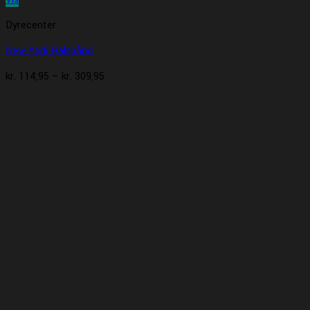
Dyrecenter
New York Halsbånd
Prisinterval:
kr.
114,95
–
kr.
309,95
kr. 114,95
til
kr. 309,95