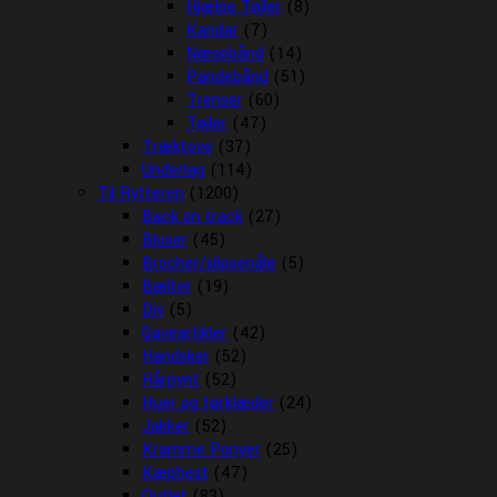
Hjælpe Tøjler
(8)
Kandar
(7)
Næsebånd
(14)
Pandebånd
(51)
Trenser
(60)
Tøjler
(47)
Træktove
(37)
Underlag
(114)
Til Rytteren
(1200)
Back on track
(27)
Bluser
(45)
Brocher/slipsenåle
(5)
Bælter
(19)
Div
(5)
Gaveartikler
(42)
Handsker
(52)
Hårpynt
(52)
Huer og tørklæder
(24)
Jakker
(52)
Kramme Ponyer
(25)
Kæphest
(47)
Outlet
(83)