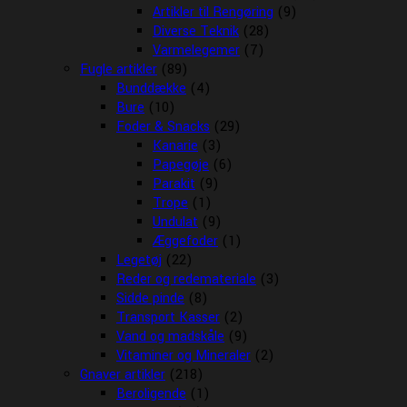
Artikler til Rengøring
(9)
Diverse Teknik
(28)
Varmelegemer
(7)
Fugle artikler
(89)
Bunddække
(4)
Bure
(10)
Foder & Snacks
(29)
Kanarie
(3)
Papegøje
(6)
Parakit
(9)
Trope
(1)
Undulat
(9)
Æggefoder
(1)
Legetøj
(22)
Reder og redemateriale
(3)
Sidde pinde
(8)
Transport Kasser
(2)
Vand og madskåle
(9)
Vitaminer og Mineraler
(2)
Gnaver artikler
(218)
Beroligende
(1)