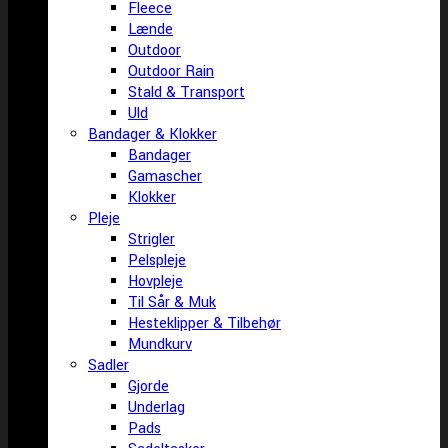
Fleece
Lænde
Outdoor
Outdoor Rain
Stald & Transport
Uld
Bandager & Klokker
Bandager
Gamascher
Klokker
Pleje
Strigler
Pelspleje
Hovpleje
Til Sår & Muk
Hesteklipper & Tilbehør
Mundkurv
Sadler
Gjorde
Underlag
Pads