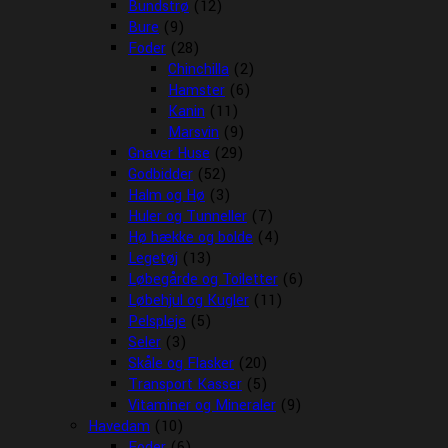
Bundstrø
(12)
Bure
(9)
Foder
(28)
Chinchilla
(2)
Hamster
(6)
Kanin
(11)
Marsvin
(9)
Gnaver Huse
(29)
Godbidder
(52)
Halm og Hø
(3)
Huler og Tunneller
(7)
Hø hække og bolde
(4)
Legetøj
(13)
Løbegårde og Toiletter
(6)
Løbehjul og Kugler
(11)
Pelspleje
(5)
Seler
(3)
Skåle og Flasker
(20)
Transport Kasser
(5)
Vitaminer og Mineraler
(9)
Havedam
(10)
Foder
(6)