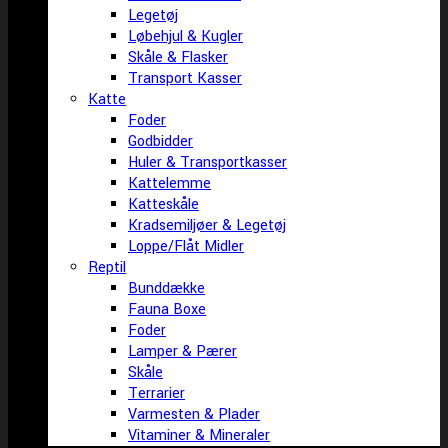
Legetøj
Løbehjul & Kugler
Skåle & Flasker
Transport Kasser
Katte
Foder
Godbidder
Huler & Transportkasser
Kattelemme
Katteskåle
Kradsemiljøer & Legetøj
Loppe/Flåt Midler
Reptil
Bunddække
Fauna Boxe
Foder
Lamper & Pærer
Skåle
Terrarier
Varmesten & Plader
Vitaminer & Mineraler