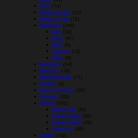
Piske
(74)
Plastroner/slips
(12)
Reflexer og lys
(13)
Ridebukser
(149)
Børn
(32)
Dame
(91)
Herre
(6)
Jodhpurs
(12)
Vinter
(6)
Ridehjelme
(64)
Rideveste
(15)
Sikkerhedsveste
(11)
Smykker
(6)
Sporer og remme
(50)
Strømper
(33)
Stævne
(102)
Fletning MV
(33)
Stævne Bluser
(20)
Stævne Jakker
(25)
Stævne nr.
(20)
Støvler
(142)