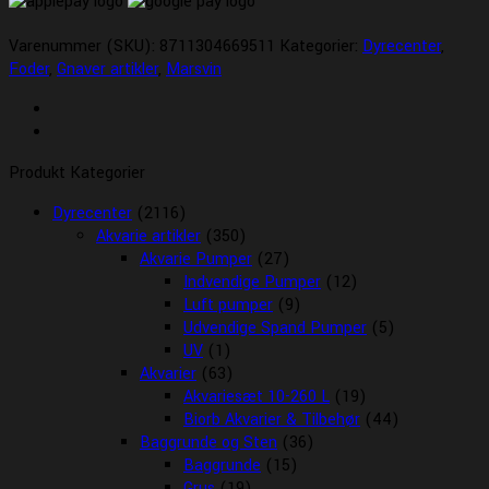
Varenummer (SKU):
8711304669511
Kategorier:
Dyrecenter
,
Foder
,
Gnaver artikler
,
Marsvin
Produkt Kategorier
Dyrecenter
(2116)
Akvarie artikler
(350)
Akvarie Pumper
(27)
Indvendige Pumper
(12)
Luft pumper
(9)
Udvendige Spand Pumper
(5)
UV
(1)
Akvarier
(63)
Akvariesæt 10-260 L
(19)
Biorb Akvarier & Tilbehør
(44)
Baggrunde og Sten
(36)
Baggrunde
(15)
Grus
(19)