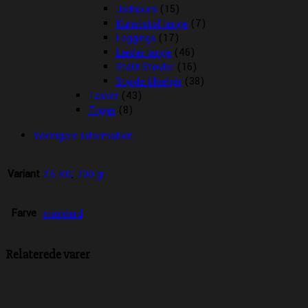
Jodhpurs
(15)
Kunststof lange
(7)
Leggings
(17)
Læder lange
(46)
Stald Støvler
(16)
Støvle tilbehør
(38)
Tasker
(43)
Trøjer
(8)
Yderligere information
Variant
2,5 KG
,
700 gr
Farve
standard
Relaterede varer