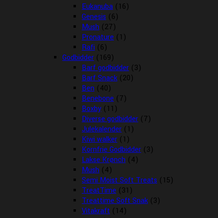
Eukanuba
(16)
Genesis
(6)
Mush
(27)
Pronature
(1)
Rafi
(6)
Godbidder
(169)
Barf godbidder
(3)
Barf Snack
(20)
Ben
(40)
Benebone
(7)
Boxby
(11)
Diverse godbidder
(7)
Julekalender
(1)
Kiwi walker
(1)
Kornfrie Godbidder
(3)
Lakse Krønch
(4)
Mush
(4)
Semi Moist Soft Treats
(15)
TreatTime
(31)
Treattime Soft Snak
(3)
Vitakraft
(14)