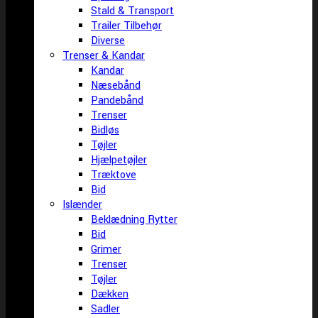
Stald & Transport
Trailer Tilbehør
Diverse
Trenser & Kandar
Kandar
Næsebånd
Pandebånd
Trenser
Bidløs
Tøjler
Hjælpetøjler
Træktove
Bid
Islænder
Beklædning Rytter
Bid
Grimer
Trenser
Tøjler
Dækken
Sadler