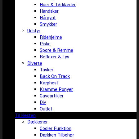
Huer & Tørklæder
Handsker
Hårpynt
Smykker
Udstyr
Ridehjelme
Piske
Spore & Remme
Reflexer & Lys
Diverse
Tasker
Back On Track
Kæphest
Kramme Ponyer
Gaveartikler
Div
Outlet
Til Hesten
Dækkener
Cooler Funktion
Dækken Tilbehør