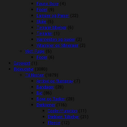
Fauna Boxe
(4)
Foder
(9)
Lamper og Pærer
(22)
Skåle
(5)
Terrarie tilbehør
(6)
Terrarier
(1)
Varmesten og plader
(2)
Vitaminer og Mineraler
(2)
Vildt Fugle
(6)
Foder
(6)
Gavekort
(1)
Rideudstyr
(3080)
Til Hesten
(1879)
Antibid og fluespray
(7)
Bandager
(28)
Bid
(86)
Boxe og Tasker
(28)
Dækkener
(116)
Cooler/Funktion
(11)
Dækken Tilbehør
(21)
Fleece
(12)