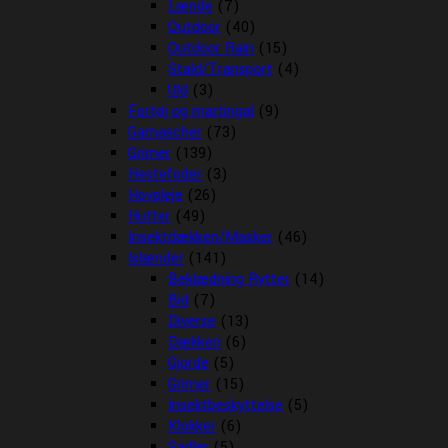
Lænde
(7)
Outdoor
(40)
Outdoor Rain
(15)
Stald/Transport
(4)
Uld
(3)
Fortøj og martingal
(9)
Gamascher
(73)
Grimer
(139)
Hestefoder
(3)
Hovpleje
(26)
Hutter
(49)
Insektdækken/Masker
(46)
Islænder
(141)
Beklædning Rytter
(14)
Bid
(7)
Diverse
(13)
Dækken
(6)
Gjorde
(5)
Grimer
(15)
Insektbeskyttelse
(5)
Klokker
(6)
Sadler
(5)