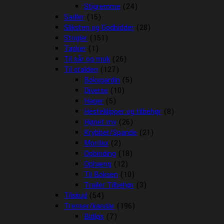
Stigremme
(24)
Sadler
(15)
Sliksten og Godbidder
(28)
Strigler
(151)
Tasker
(1)
Til sår og muk
(26)
Til stalden
(127)
Boksgardin
(5)
Diverse
(10)
Hager
(5)
Hesteklipper og tilbehør
(8)
Hønet mv
(26)
Krybber/Spande
(21)
Mordax
(2)
Opbinding
(18)
Ophæng
(12)
Til Boksen
(10)
Trailer Tilbehør
(3)
Tilskud
(54)
Trenser/kandar
(196)
Bidløs
(7)