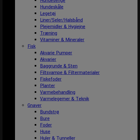
Hundesenge
Hundeskåle
Legetøj
Liner/Seler/Halsbånd
Plejemidler & Hygiejne
Træning
Vitaminer & Mineraler
Fisk
Akvarie Pumper
Akvarier
Baggrunde & Sten
Filtsvampe & Filtermaterialer
Fiskefoder
Planter
Varmebehandling
Varmelegemer & Teknik
Gnaver
Bundstrø
Bure
Foder
Huse
Huler & Tunneller