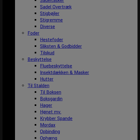
Sadeltasker
Sadel Overtræk
Stigbøjler
Stigremme
Diverse
Foder
Hestefoder
Sliksten & Godbidder
Tilskud
Beskyttelse
Fluebeskyttelse
Insektdækken & Masker
Hutter
Til Stalden
Til Boksen
Boksgardin
Hager
Hønet mv.
Krybber Spande
Mordax
Opbinding
Ophæng