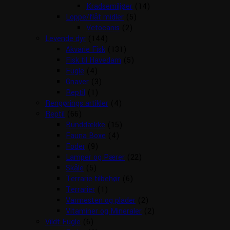
Kradsemiljøer
(14)
Loppe/flåt midler
(5)
Vetocanis
(2)
Levende dyr
(144)
Akvarie Fisk
(131)
Fisk til Havedam
(5)
Fugle
(4)
Gnaver
(3)
Reptil
(1)
Rengørings artikler
(4)
Reptil
(66)
Bunddække
(15)
Fauna Boxe
(4)
Foder
(9)
Lamper og Pærer
(22)
Skåle
(5)
Terrarie tilbehør
(6)
Terrarier
(1)
Varmesten og plader
(2)
Vitaminer og Mineraler
(2)
Vildt Fugle
(6)