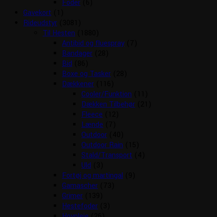
Foder
(6)
Gavekort
(1)
Rideudstyr
(3081)
Til Hesten
(1880)
Antibid og fluespray
(7)
Bandager
(28)
Bid
(86)
Boxe og Tasker
(28)
Dækkener
(116)
Cooler/Funktion
(11)
Dækken Tilbehør
(21)
Fleece
(12)
Lænde
(7)
Outdoor
(40)
Outdoor Rain
(15)
Stald/Transport
(4)
Uld
(3)
Fortøj og martingal
(9)
Gamascher
(73)
Grimer
(139)
Hestefoder
(3)
Hovpleje
(26)