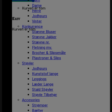
Børn
Dame
Kurven er tom
Herre
Jodhpurs
Kurv
Vinter
Konkurrence
Kurven er tom
Stævne Bluser
Stævne Jakker
Stævne nr.
Fletning mv.
Brocher & Slipsenåle
Plastroner & Slips
Støvler
Jodhpurs
Kunststof lange
Leggings
Læder Lange
Stald Støvler
Støvle Tilbehør
Accesories
Strømper
Bælter