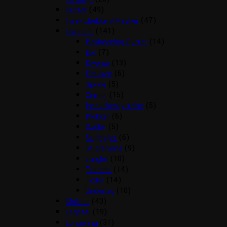
Hutter
(49)
Insektdækken/Masker
(47)
Islænder
(141)
Beklædning Rytter
(14)
Bid
(7)
Diverse
(13)
Dækken
(6)
Gjorde
(5)
Grimer
(15)
Insektbeskyttelse
(5)
Klokker
(6)
Sadler
(5)
Stigbøjler
(6)
Stigremme
(9)
strigler
(10)
Trenser
(14)
Tøjler
(14)
Underlag
(10)
Klokker
(43)
Legetøj
(19)
Longering
(31)