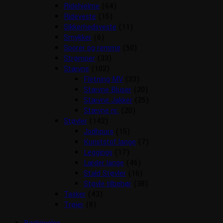
Ridehjelme
(64)
Rideveste
(15)
Sikkerhedsveste
(11)
Smykker
(6)
Sporer og remme
(50)
Strømper
(33)
Stævne
(102)
Fletning MV
(33)
Stævne Bluser
(20)
Stævne Jakker
(25)
Stævne nr.
(20)
Støvler
(142)
Jodhpurs
(15)
Kunststof lange
(7)
Leggings
(17)
Læder lange
(46)
Stald Støvler
(16)
Støvle tilbehør
(38)
Tasker
(43)
Trøjer
(8)