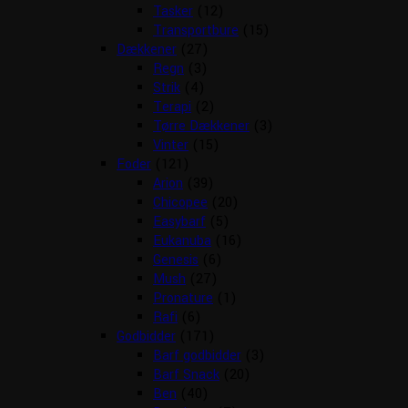
Tasker
(12)
Transportbure
(15)
Dækkener
(27)
Regn
(3)
Strik
(4)
Terapi
(2)
Tørre Dækkener
(3)
Vinter
(15)
Foder
(121)
Arion
(39)
Chicopee
(20)
Easybarf
(5)
Eukanuba
(16)
Genesis
(6)
Mush
(27)
Pronature
(1)
Rafi
(6)
Godbidder
(171)
Barf godbidder
(3)
Barf Snack
(20)
Ben
(40)