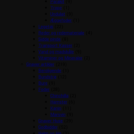
Parakit
(9)
Trope
(1)
Undulat
(9)
Æggefoder
(1)
Legetøj
(22)
Reder og redemateriale
(4)
Sidde pinde
(8)
Transport Kasser
(2)
Vand og madskåle
(9)
Vitaminer og Mineraler
(2)
Gnaver artikler
(219)
Beroligende
(1)
Bundstrø
(12)
Bure
(9)
Foder
(28)
Chinchilla
(2)
Hamster
(6)
Kanin
(11)
Marsvin
(9)
Gnaver Huse
(29)
Godbidder
(52)
Halm og Hø
(3)