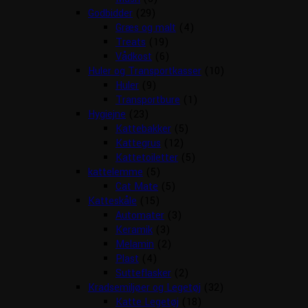
Godbidder
(29)
Græs og malt
(4)
Treats
(19)
Vådkost
(6)
Huler og Transportkasser
(10)
Huler
(9)
Transportbure
(1)
Hygiejne
(23)
Kattebakker
(5)
Kattegrus
(12)
Kattetoiletter
(5)
kattelemme
(5)
Cat Mate
(5)
Katteskåle
(15)
Automater
(3)
Keramik
(3)
Melamin
(2)
Plast
(4)
Sutteflasker
(2)
Kradsemiljøer og Legetøj
(32)
Katte Legetøj
(18)