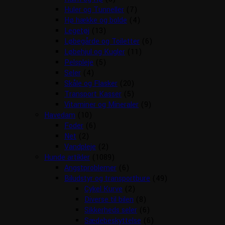
Huler og Tunneller
(7)
Hø hække og bolde
(4)
Legetøj
(13)
Løbegårde og Toiletter
(6)
Løbehjul og Kugler
(11)
Pelspleje
(5)
Seler
(4)
Skåle og Flasker
(20)
Transport Kasser
(5)
Vitaminer og Mineraler
(9)
Havedam
(10)
Foder
(6)
Net
(2)
Vandpleje
(2)
Hunde artikler
(1089)
Angstproblemer
(6)
Biludstyr og transportbure
(49)
Cykel Kurve
(2)
Diverse til bilen
(8)
Sikkerheds seler
(6)
Sædebeskyttelse
(6)