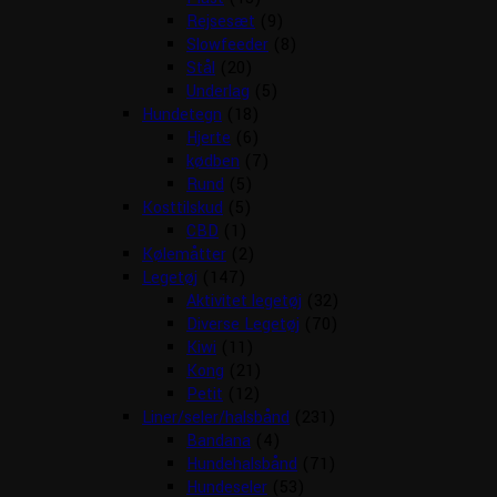
Rejsesæt
(9)
Slowfeeder
(8)
Stål
(20)
Underlag
(5)
Hundetegn
(18)
Hjerte
(6)
kødben
(7)
Rund
(5)
Kosttilskud
(5)
CBD
(1)
Kølemåtter
(2)
Legetøj
(147)
Aktivitet legetøj
(32)
Diverse Legetøj
(70)
Kiwi
(11)
Kong
(21)
Petit
(12)
Liner/seler/halsbånd
(231)
Bandana
(4)
Hundehalsbånd
(71)
Hundeseler
(53)