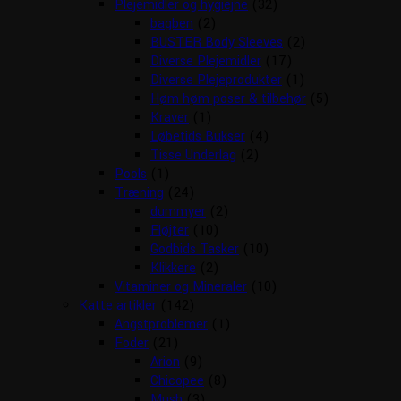
Plejemidler og hygiejne
(32)
bagben
(2)
BUSTER Body Sleeves
(2)
Diverse Plejemidler
(17)
Diverse Plejeprodukter
(1)
Høm høm poser & tilbehør
(5)
Kraver
(1)
Løbetids Bukser
(4)
Tisse Underlag
(2)
Pools
(1)
Træning
(24)
dummyer
(2)
Fløjter
(10)
Godbids Tasker
(10)
Klikkere
(2)
Vitaminer og Mineraler
(10)
Katte artikler
(142)
Angstproblemer
(1)
Foder
(21)
Arion
(9)
Chicopee
(8)
Mush
(3)