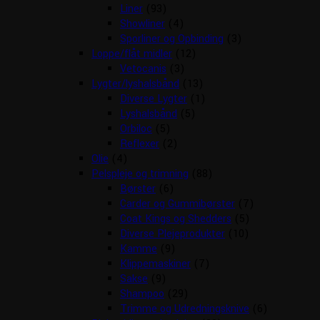
Liner
(93)
Showliner
(4)
Sporliner og Opbinding
(3)
Loppe/flåt midler
(12)
Vetocanis
(3)
Lygter/lyshalsbånd
(13)
Diverse Lygter
(1)
Lyshalsbånd
(5)
Orbiloc
(5)
Reflexer
(2)
Olie
(4)
Pelspleje og trimning
(88)
Børster
(6)
Carder og Gummibørster
(7)
Coat Kings og Shedders
(5)
Diverse Plejeprodukter
(10)
Kamme
(9)
Klippemaskiner
(7)
Sakse
(9)
Shampoo
(29)
Trimme og Udredningsknive
(6)