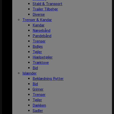
Stald & Transport
Trailer Tilbehør
Diverse
Trenser & Kandar
Kandar
Næsebånd
Pandebånd
Trenser
Bidløs
Tøjler
Hjælpetøjler
Træktove
Bid
Islænder
Beklædning Rytter
Bid
Grimer
Trenser
Tøjler
Dækken
Sadler