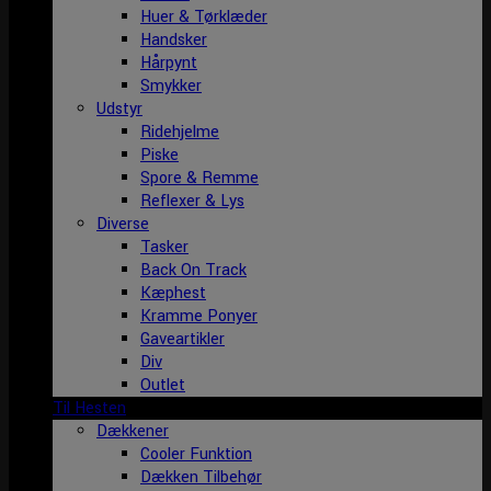
Huer & Tørklæder
Handsker
Hårpynt
Smykker
Udstyr
Ridehjelme
Piske
Spore & Remme
Reflexer & Lys
Diverse
Tasker
Back On Track
Kæphest
Kramme Ponyer
Gaveartikler
Div
Outlet
Til Hesten
Dækkener
Cooler Funktion
Dækken Tilbehør