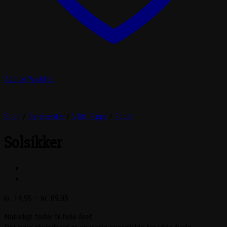
Add to Wishlist
Shop
/
Dyrecenter
/
Vildt Fugle
/
Foder
Solsikker
Prisinterval:
kr.
14,95
–
kr.
69,95
kr. 14,95
Naturligt foder til hele året.
til