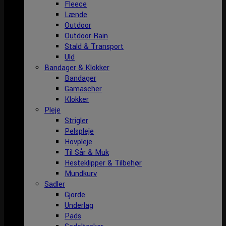
Fleece
Lænde
Outdoor
Outdoor Rain
Stald & Transport
Uld
Bandager & Klokker
Bandager
Gamascher
Klokker
Pleje
Strigler
Pelspleje
Hovpleje
Til Sår & Muk
Hesteklipper & Tilbehør
Mundkurv
Sadler
Gjorde
Underlag
Pads