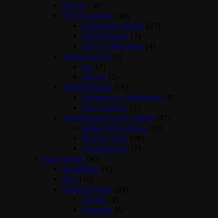
Planter
(10)
Pynt til Akvariet
(40)
Dekorations Artikler
(27)
Plastik Planter
(7)
Reje og Malle Huler
(4)
Silicone og Lim
(5)
Lim
(3)
Silicone
(2)
Vandbehandling
(16)
Klargøring og Vedligehold
(9)
Plantegødning
(7)
Varmelegemer og div. Teknik
(47)
Artikler til Rengøring
(10)
Diverse Teknik
(28)
Varmelegemer
(7)
Fugle artikler
(90)
Bunddække
(4)
Bure
(10)
Foder & Snacks
(29)
Kanarie
(3)
Papegøje
(6)