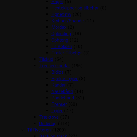
Hager
(5)
Hesteklipper og tilbehør
(8)
Hønet mv
(26)
Krybber/Spande
(21)
Mordax
(2)
Opbinding
(18)
Ophæng
(12)
Til Boksen
(10)
Trailer Tilbehør
(3)
Tilskud
(54)
Trenser/kandar
(196)
Bidløs
(7)
Hjælpe Tøjler
(8)
Kandar
(7)
Næsebånd
(14)
Pandebånd
(51)
Trenser
(60)
Tøjler
(47)
Træktove
(37)
Underlag
(114)
Til Rytteren
(1200)
Back on track
(27)