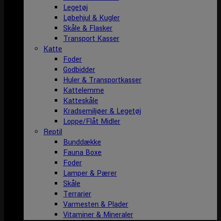
Legetøj
Løbehjul & Kugler
Skåle & Flasker
Transport Kasser
Katte
Foder
Godbidder
Huler & Transportkasser
Kattelemme
Katteskåle
Kradsemiljøer & Legetøj
Loppe/Flåt Midler
Reptil
Bunddække
Fauna Boxe
Foder
Lamper & Pærer
Skåle
Terrarier
Varmesten & Plader
Vitaminer & Mineraler