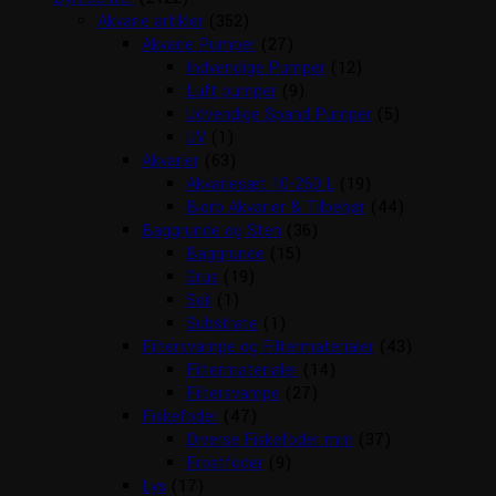
Akvarie artikler
(352)
Akvarie Pumper
(27)
Indvendige Pumper
(12)
Luft pumper
(9)
Udvendige Spand Pumper
(5)
UV
(1)
Akvarier
(63)
Akvariesæt 10-260 L
(19)
Biorb Akvarier & Tilbehør
(44)
Baggrunde og Sten
(36)
Baggrunde
(15)
Grus
(19)
Soil
(1)
Substrate
(1)
Filtersvampe og Filtermaterialer
(43)
Filtermaterialer
(14)
Filtersvampe
(27)
Fiskefoder
(47)
Diverse Fiskefoder mm
(37)
Frostfoder
(9)
Lys
(17)