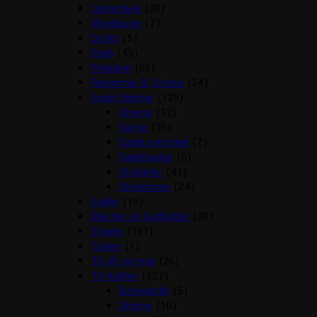
Læderpleje
(20)
Mundkurve
(7)
Outlet
(5)
Pads
(45)
Pelspleje
(56)
Rebgrimer & Cordeo
(24)
Sadel tilbehør
(129)
Diverse
(12)
Gjorde
(35)
Sadel overtræk
(7)
Sadeltasker
(5)
Stigbøjler
(41)
Stigremme
(24)
Sadler
(15)
Sliksten og Godbidder
(28)
Strigler
(151)
Tasker
(1)
Til sår og muk
(26)
Til stalden
(127)
Boksgardin
(5)
Diverse
(10)