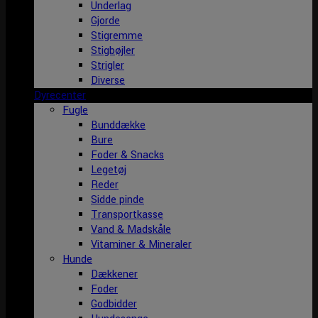
Underlag
Gjorde
Stigremme
Stigbøjler
Strigler
Diverse
Dyrecenter
Fugle
Bunddække
Bure
Foder & Snacks
Legetøj
Reder
Sidde pinde
Transportkasse
Vand & Madskåle
Vitaminer & Mineraler
Hunde
Dækkener
Foder
Godbidder