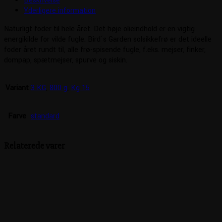
Beskrivelse
Yderligere information
Naturligt foder til hele året. Det høje olieindhold er en vigtig
energikilde for vilde fugle. Bird´s Garden solsikkefrø er det ideelle
foder året rundt til, alle frø-spisende fugle, f.eks. mejser, finker,
dompap, spætmejser, spurve og siskin.
Variant
3 KG
,
800 g
,
Kg 15
Farve
standard
Relaterede varer