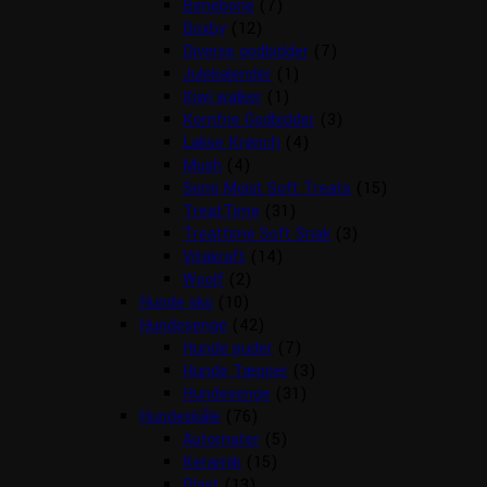
Benebone
(7)
Boxby
(12)
Diverse godbidder
(7)
Julekalender
(1)
Kiwi walker
(1)
Kornfrie Godbidder
(3)
Lakse Krønch
(4)
Mush
(4)
Semi Moist Soft Treats
(15)
TreatTime
(31)
Treattime Soft Snak
(3)
Vitakraft
(14)
Woolf
(2)
Hunde sko
(10)
Hundesenge
(42)
Hunde puder
(7)
Hunde Tæpper
(3)
Hundesenge
(31)
Hundeskåle
(76)
Automater
(5)
Keramik
(15)
Plast
(13)