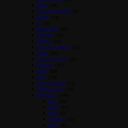
Bluser
(45)
Brocher/slipsenåle
(5)
Bælter
(19)
Div
(5)
Gaveartikler
(42)
Handsker
(52)
Hårpynt
(52)
Huer og tørklæder
(24)
Jakker
(52)
Kramme Ponyer
(25)
Kæphest
(47)
Outlet
(83)
Piske
(74)
Plastroner/slips
(12)
Reflexer og lys
(13)
Ridebukser
(149)
Børn
(32)
Dame
(91)
Herre
(6)
Jodhpurs
(12)
Vinter
(6)