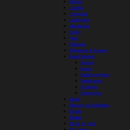
Klokker
Legetøj
Longering
Læderpleje
Mundkurve
Outlet
Pads
Pelspleje
Rebgrimer & Cordeo
Sadel tilbehør
Diverse
Gjorde
Sadel overtræk
Sadeltasker
Stigbøjler
Stigremme
Sadler
Sliksten og Godbidder
Strigler
Tasker
Til sår og muk
Til stalden