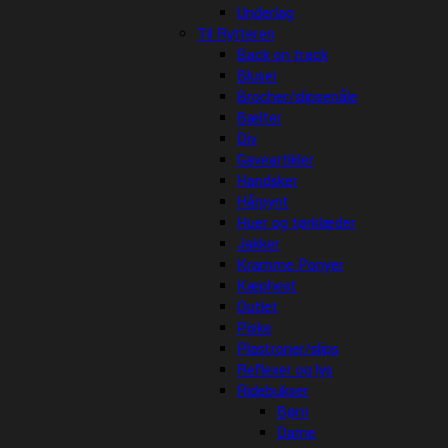
Underlag
Til Rytteren
Back on track
Bluser
Brocher/slipsenåle
Bælter
Div
Gaveartikler
Handsker
Hårpynt
Huer og tørklæder
Jakker
Kramme Ponyer
Kæphest
Outlet
Piske
Plastroner/slips
Reflexer og lys
Ridebukser
Børn
Dame