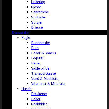
Underlag
Gjorde
Stigremme
Stigbøjler
Strigler
Diverse
Dyrecenter
Fugle
Bunddække
Bure
Foder & Snacks
Legetøj
Reder
Sidde pinde
Transportkasse
Vand & Madskåle
Vitaminer & Mineraler
Hunde
Dækkener
Foder
Godbidder