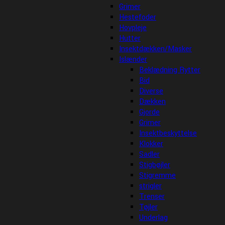
Grimer
Hestefoder
Hovpleje
Hutter
Insektdækken/Masker
Islænder
Beklædning Rytter
Bid
Diverse
Dækken
Gjorde
Grimer
Insektbeskyttelse
Klokker
Sadler
Stigbøjler
Stigremme
strigler
Trenser
Tøjler
Underlag