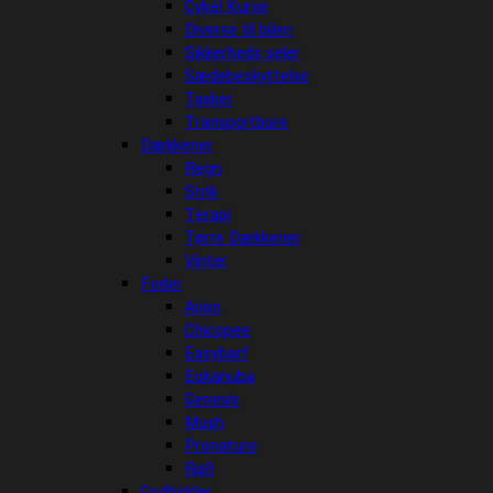
Cykel Kurve
Diverse til bilen
Sikkerheds seler
Sædebeskyttelse
Tasker
Transportbure
Dækkener
Regn
Strik
Terapi
Tørre Dækkener
Vinter
Foder
Arion
Chicopee
Easybarf
Eukanuba
Genesis
Mush
Pronature
Rafi
Godbidder