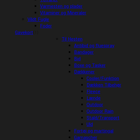
Varmesten og plader
Vitaminer og Mineraler
Vildt Fugle
Foder
Gavekort
(1)
Til Hesten
Antibid og fluespray
Bandager
Bid
Boxe og Tasker
Dækkener
Cooler/Funktion
Dækken Tilbehør
Fleece
Lænde
Outdoor
Outdoor Rain
Stald/Transport
Uld
Fortøj og martingal
Gamascher