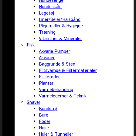
Hundesenge
Hundeskåle
Legetøj
Liner/Seler/Halsbånd
Plejemidler & Hygiejne
Træning
Vitaminer & Mineraler
Fisk
Akvarie Pumper
Akvarier
Baggrunde & Sten
Filtsvampe & Filtermaterialer
Fiskefoder
Planter
Varmebehandling
Varmelegemer & Teknik
Gnaver
Bundstrø
Bure
Foder
Huse
Huler & Tunneller