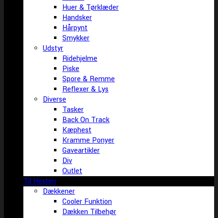
Huer & Tørklæder
Handsker
Hårpynt
Smykker
Udstyr
Ridehjelme
Piske
Spore & Remme
Reflexer & Lys
Diverse
Tasker
Back On Track
Kæphest
Kramme Ponyer
Gaveartikler
Div
Outlet
Til Hesten
Dækkener
Cooler Funktion
Dækken Tilbehør