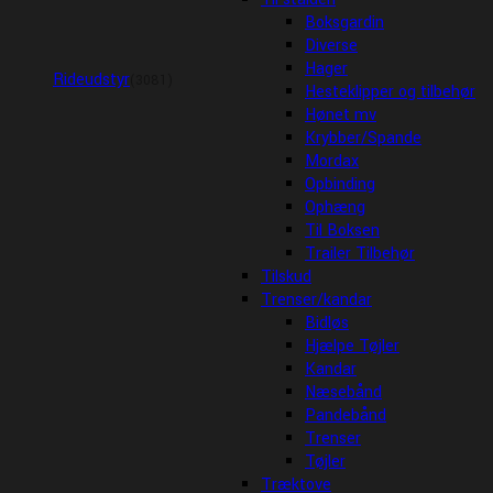
Boksgardin
Diverse
Hager
Rideudstyr
(3081)
Hesteklipper og tilbehør
Hønet mv
Krybber/Spande
Mordax
Opbinding
Ophæng
Til Boksen
Trailer Tilbehør
Tilskud
Trenser/kandar
Bidløs
Hjælpe Tøjler
Kandar
Næsebånd
Pandebånd
Trenser
Tøjler
Træktove