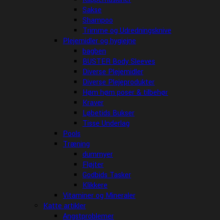
Sakse
Shampoo
Trimme og Udredningsknive
Plejemidler og hygiejne
bagben
BUSTER Body Sleeves
Diverse Plejemidler
Diverse Plejeprodukter
Høm høm poser & tilbehør
Kraver
Løbetids Bukser
Tisse Underlag
Pools
Træning
dummyer
Fløjter
Godbids Tasker
Klikkere
Vitaminer og Mineraler
Katte artikler
Angstproblemer