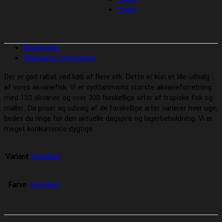
Trøjer
Beskrivelse
Yderligere information
Der er god rabat ved køb af flere stk. Dette er kun et lille udvalg
af vores akvariefisk. Vi er syddanmarks største akvarieforretning
med 150 akvarier, og over 300 forskellige arter af tropiske fisk og
maller. Da priser og udvalg af de forskellige arter varierer hver uge,
bedes du ringe for den aktuelle dagspris og lagerbeholdning. Vi er
meget konkurrence dygtige.
Variant
Standard
Farve
standard