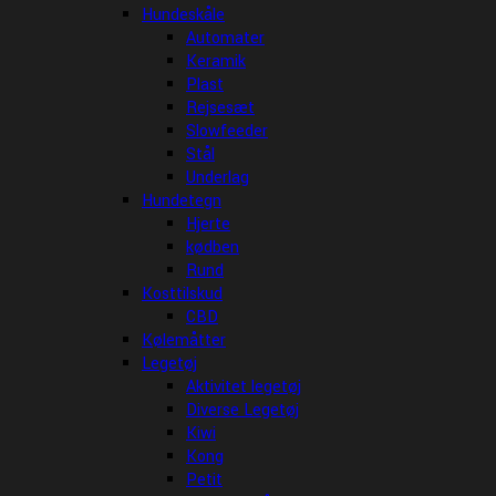
Hundeskåle
Automater
Keramik
Plast
Rejsesæt
Slowfeeder
Stål
Underlag
Hundetegn
Hjerte
kødben
Rund
Kosttilskud
CBD
Kølemåtter
Legetøj
Aktivitet legetøj
Diverse Legetøj
Kiwi
Kong
Petit