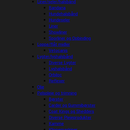
Liner/seler/halsbånd
Bandana
Hundehalsbånd
Hundeseler
Liner
Showliner
Sporliner og Opbinding
Loppe/flåt midler
Vetocanis
Lygter/lyshalsbånd
Diverse Lygter
Lyshalsbånd
Orbiloc
Reflexer
Olie
Pelspleje og trimning
Børster
Carder og Gummibørster
Coat Kings og Shedders
Diverse Plejeprodukter
Kamme
Klippemaskiner