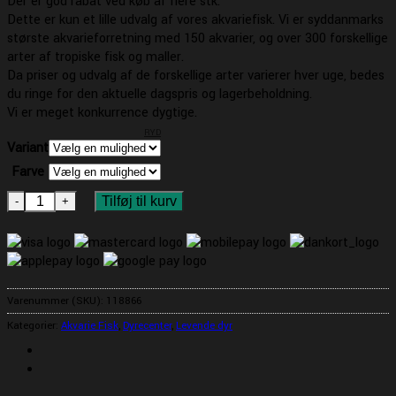
Der er god rabat ved køb af flere stk.
Dette er kun et lille udvalg af vores akvariefisk. Vi er syddanmarks
største akvarieforretning med 150 akvarier, og over 300 forskellige
arter af tropiske fisk og maller.
Da priser og udvalg af de forskellige arter varierer hver uge, bedes
du ringe for den aktuelle dagspris og lagerbeholdning.
Vi er meget konkurrence dygtige.
RYD
Variant
Farve
Neon Dværg Regnbue Fisk antal
Tilføj til kurv
Varenummer (SKU):
118866
Kategorier:
Akvarie Fisk
,
Dyrecenter
,
Levende dyr