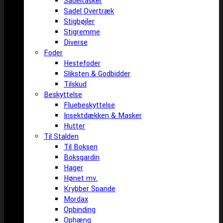
Sadeltasker
Sadel Overtræk
Stigbøjler
Stigremme
Diverse
Foder
Hestefoder
Sliksten & Godbidder
Tilskud
Beskyttelse
Fluebeskyttelse
Insektdækken & Masker
Hutter
Til Stalden
Til Boksen
Boksgardin
Hager
Hønet mv.
Krybber Spande
Mordax
Opbinding
Ophæng