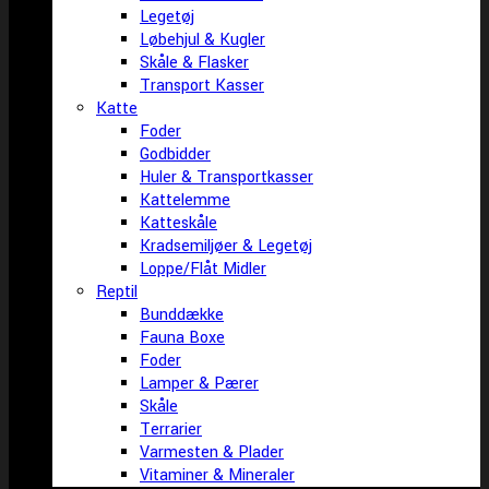
Legetøj
Løbehjul & Kugler
Skåle & Flasker
Transport Kasser
Katte
Foder
Godbidder
Huler & Transportkasser
Kattelemme
Katteskåle
Kradsemiljøer & Legetøj
Loppe/Flåt Midler
Reptil
Bunddække
Fauna Boxe
Foder
Lamper & Pærer
Skåle
Terrarier
Varmesten & Plader
Vitaminer & Mineraler