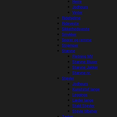
Herre
Jodhpurs
Vinter
Ridehjelme
Rideveste
Sikkerhedsveste
Smykker
Sporer og remme
Strømper
Stævne
Fletning MV
Stævne Bluser
Stævne Jakker
Stævne nr.
Støvler
Jodhpurs
Kunststof lange
Leggings
Læder lange
Stald Støvler
Støvle tilbehør
Tasker