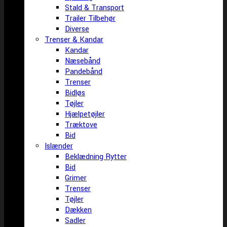
Stald & Transport
Trailer Tilbehør
Diverse
Trenser & Kandar
Kandar
Næsebånd
Pandebånd
Trenser
Bidløs
Tøjler
Hjælpetøjler
Træktove
Bid
Islænder
Beklædning Rytter
Bid
Grimer
Trenser
Tøjler
Dækken
Sadler