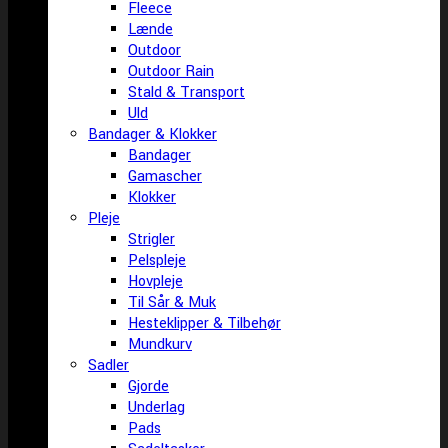
Fleece
Lænde
Outdoor
Outdoor Rain
Stald & Transport
Uld
Bandager & Klokker
Bandager
Gamascher
Klokker
Pleje
Strigler
Pelspleje
Hovpleje
Til Sår & Muk
Hesteklipper & Tilbehør
Mundkurv
Sadler
Gjorde
Underlag
Pads