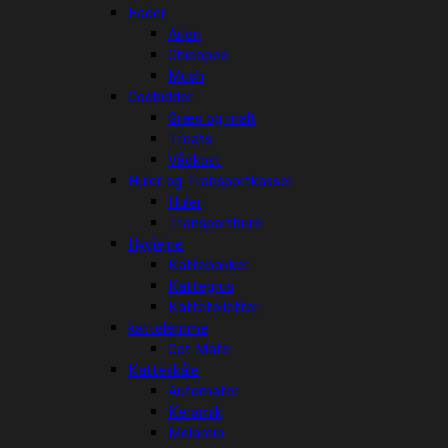
Foder
Arion
Chicopee
Mush
Godbidder
Græs og malt
Treats
Vådkost
Huler og Transportkasser
Huler
Transportbure
Hygiejne
Kattebakker
Kattegrus
Kattetoiletter
kattelemme
Cat Mate
Katteskåle
Automater
Keramik
Melamin