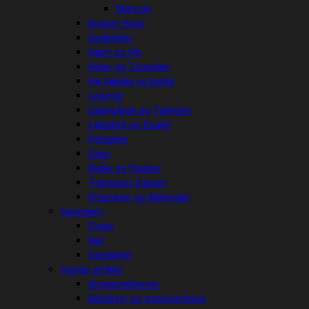
Marsvin
Gnaver Huse
Godbidder
Halm og Hø
Huler og Tunneller
Hø hække og bolde
Legetøj
Løbegårde og Toiletter
Løbehjul og Kugler
Pelspleje
Seler
Skåle og Flasker
Transport Kasser
Vitaminer og Mineraler
Havedam
Foder
Net
Vandpleje
Hunde artikler
Angstproblemer
Biludstyr og transportbure