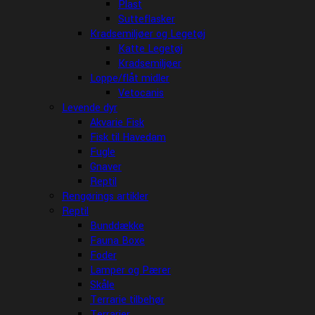
Plast
Sutteflasker
Kradsemiljøer og Legetøj
Katte Legetøj
Kradsemiljøer
Loppe/flåt midler
Vetocanis
Levende dyr
Akvarie Fisk
Fisk til Havedam
Fugle
Gnaver
Reptil
Rengørings artikler
Reptil
Bunddække
Fauna Boxe
Foder
Lamper og Pærer
Skåle
Terrarie tilbehør
Terrarier