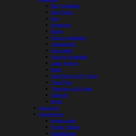
Barf godbidder
Barf Snack
Ben
Benebone
Boxby
Diverse godbidder
Julekalender
Kiwi walker
Kornfrie Godbidder
Lakse Krønch
Mush
Semi Moist Soft Treats
TreatTime
Treattime Soft Snak
Vitakraft
Woolf
Hunde sko
Hundesenge
Hunde puder
Hunde Tæpper
Hundesenge