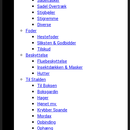
Sadeltasker
Sadel Overtræk
Stigbøjler
Stigremme
Diverse
Foder
Hestefoder
Sliksten & Godbidder
Tilskud
Beskyttelse
Fluebeskyttelse
Insektdækken & Masker
Hutter
Til Stalden
Til Boksen
Boksgardin
Hager
Hønet mv.
Krybber Spande
Mordax
Opbinding
Ophæng