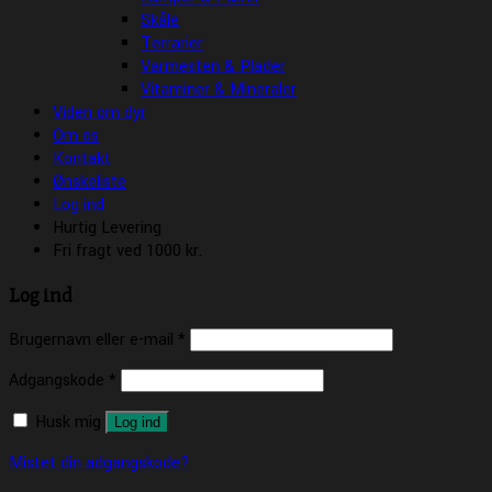
Skåle
Terrarier
Varmesten & Plader
Vitaminer & Mineraler
Viden om dyr
Om os
Kontakt
Ønskeliste
Log ind
Hurtig Levering
Fri fragt ved 1000 kr.
Log ind
Brugernavn eller e-mail
*
Adgangskode
*
Husk mig
Log ind
Mistet din adgangskode?