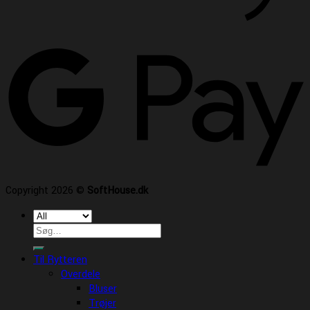
Copyright 2026 ©
SoftHouse.dk
Søg
efter:
Til Rytteren
Overdele
Bluser
Trøjer