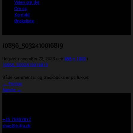
Viden om dyr
Om os
Kontakt
Ønskeliste
10856_5032410016819
Udgivet
november 23, 2023
den
555 × 1000
i
10856_5032410016819
Både kommentar og trackbacks er pt. lukket
←
Forrige
Næste
→
KONTAKT INFO
Tufra Dyrecenter & Ridesport
Egtvedvej 1F 6000 Kolding
+45 75837817
shop@tufra.dk