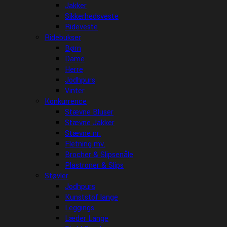
Jakker
Sikkerhedsveste
Rideveste
Ridebukser
Børn
Dame
Herre
Jodhpurs
Vinter
Konkurrence
Stævne Bluser
Stævne Jakker
Stævne nr.
Fletning mv.
Brocher & Slipsenåle
Plastroner & Slips
Støvler
Jodhpurs
Kunststof lange
Leggings
Læder Lange