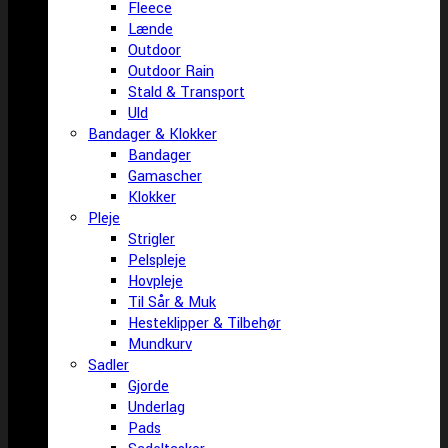
Fleece
Lænde
Outdoor
Outdoor Rain
Stald & Transport
Uld
Bandager & Klokker
Bandager
Gamascher
Klokker
Pleje
Strigler
Pelspleje
Hovpleje
Til Sår & Muk
Hesteklipper & Tilbehør
Mundkurv
Sadler
Gjorde
Underlag
Pads