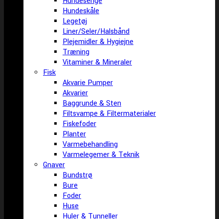
Hundesenge
Hundeskåle
Legetøj
Liner/Seler/Halsbånd
Plejemidler & Hygiejne
Træning
Vitaminer & Mineraler
Fisk
Akvarie Pumper
Akvarier
Baggrunde & Sten
Filtsvampe & Filtermaterialer
Fiskefoder
Planter
Varmebehandling
Varmelegemer & Teknik
Gnaver
Bundstrø
Bure
Foder
Huse
Huler & Tunneller