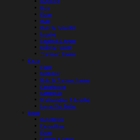
Bundstrø
Bure
Foder
Huse
Huler & Tunneller
Legetøj
Løbehjul & Kugler
Skåle & Flasker
Transport Kasser
Katte
Foder
Godbidder
Huler & Transportkasser
Kattelemme
Katteskåle
Kradsemiljøer & Legetøj
Loppe/Flåt Midler
Reptil
Bunddække
Fauna Boxe
Foder
Lamper & Pærer