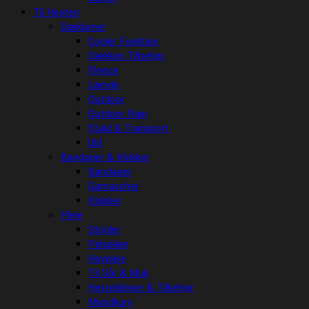
Til Hesten
Dækkener
Cooler Funktion
Dækken Tilbehør
Fleece
Lænde
Outdoor
Outdoor Rain
Stald & Transport
Uld
Bandager & Klokker
Bandager
Gamascher
Klokker
Pleje
Strigler
Pelspleje
Hovpleje
Til Sår & Muk
Hesteklipper & Tilbehør
Mundkurv