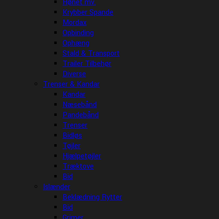
Hønet mv.
Krybber Spande
Mordax
Opbinding
Ophæng
Stald & Transport
Trailer Tilbehør
Diverse
Trenser & Kandar
Kandar
Næsebånd
Pandebånd
Trenser
Bidløs
Tøjler
Hjælpetøjler
Træktove
Bid
Islænder
Beklædning Rytter
Bid
Grimer