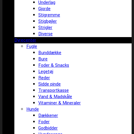
Underlag
Gjorde
Stigremme
Stigbøjler
Strigler
Diverse
Dyrecenter
Fugle
Bunddække
Bure
Foder & Snacks
Legetøj
Reder
Sidde pinde
Transportkasse
Vand & Madskåle
Vitaminer & Mineraler
Hunde
Dækkener
Foder
Godbidder