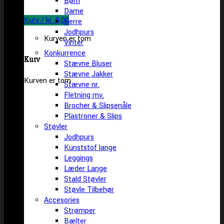
Børn
Dame
Kurv /
kr.
0,00
Herre
Jodhpurs
Kurven er tom
Vinter
Konkurrence
Kurv
Stævne Bluser
Stævne Jakker
Kurven er tom
Stævne nr.
Fletning mv.
Brocher & Slipsenåle
Plastroner & Slips
Støvler
Jodhpurs
Kunststof lange
Leggings
Læder Lange
Stald Støvler
Støvle Tilbehør
Accesories
Strømper
Bælter