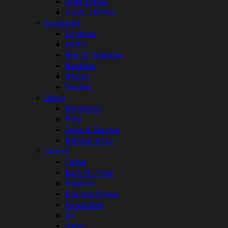
Stald Støvler
Støvle Tilbehør
Accesories
Strømper
Bælter
Huer & Tørklæder
Handsker
Hårpynt
Smykker
Udstyr
Ridehjelme
Piske
Spore & Remme
Reflexer & Lys
Diverse
Tasker
Back On Track
Kæphest
Kramme Ponyer
Gaveartikler
Div
Outlet