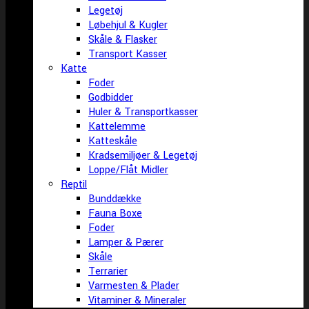
Legetøj
Løbehjul & Kugler
Skåle & Flasker
Transport Kasser
Katte
Foder
Godbidder
Huler & Transportkasser
Kattelemme
Katteskåle
Kradsemiljøer & Legetøj
Loppe/Flåt Midler
Reptil
Bunddække
Fauna Boxe
Foder
Lamper & Pærer
Skåle
Terrarier
Varmesten & Plader
Vitaminer & Mineraler