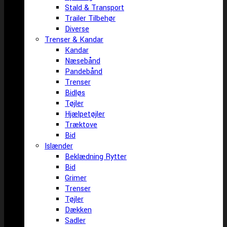
Stald & Transport
Trailer Tilbehør
Diverse
Trenser & Kandar
Kandar
Næsebånd
Pandebånd
Trenser
Bidløs
Tøjler
Hjælpetøjler
Træktove
Bid
Islænder
Beklædning Rytter
Bid
Grimer
Trenser
Tøjler
Dækken
Sadler