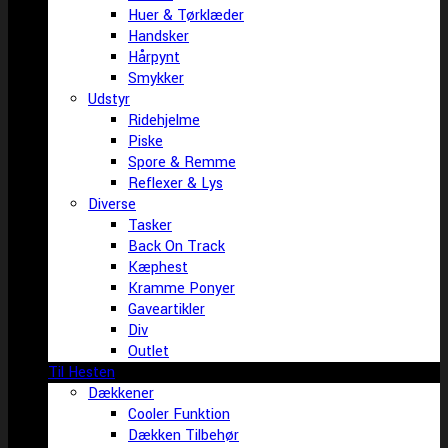
Huer & Tørklæder
Handsker
Hårpynt
Smykker
Udstyr
Ridehjelme
Piske
Spore & Remme
Reflexer & Lys
Diverse
Tasker
Back On Track
Kæphest
Kramme Ponyer
Gaveartikler
Div
Outlet
Til Hesten
Dækkener
Cooler Funktion
Dækken Tilbehør