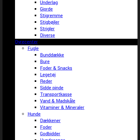
Underlag
Gjorde
Stigremme
Stigbøjler
Strigler
Diverse
Dyrecenter
Fugle
Bunddække
Bure
Foder & Snacks
Legetøj
Reder
Sidde pinde
Transportkasse
Vand & Madskåle
Vitaminer & Mineraler
Hunde
Dækkener
Foder
Godbidder