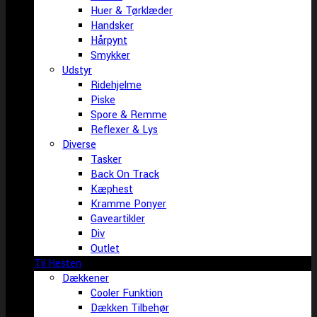
Huer & Tørklæder
Handsker
Hårpynt
Smykker
Udstyr
Ridehjelme
Piske
Spore & Remme
Reflexer & Lys
Diverse
Tasker
Back On Track
Kæphest
Kramme Ponyer
Gaveartikler
Div
Outlet
Til Hesten
Dækkener
Cooler Funktion
Dækken Tilbehør