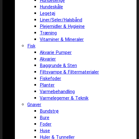
Hundesenge
Hundeskåle
Legetøj
Liner/Seler/Halsbånd
Plejemidler & Hygiejne
Træning
Vitaminer & Mineraler
Fisk
Akvarie Pumper
Akvarier
Baggrunde & Sten
Filtsvampe & Filtermaterialer
Fiskefoder
Planter
Varmebehandling
Varmelegemer & Teknik
Gnaver
Bundstrø
Bure
Foder
Huse
Huler & Tunneller