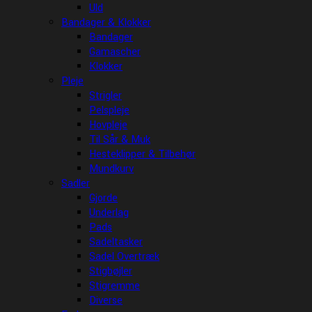
Uld
Bandager & Klokker
Bandager
Gamascher
Klokker
Pleje
Strigler
Pelspleje
Hovpleje
Til Sår & Muk
Hesteklipper & Tilbehør
Mundkurv
Sadler
Gjorde
Underlag
Pads
Sadeltasker
Sadel Overtræk
Stigbøjler
Stigremme
Diverse