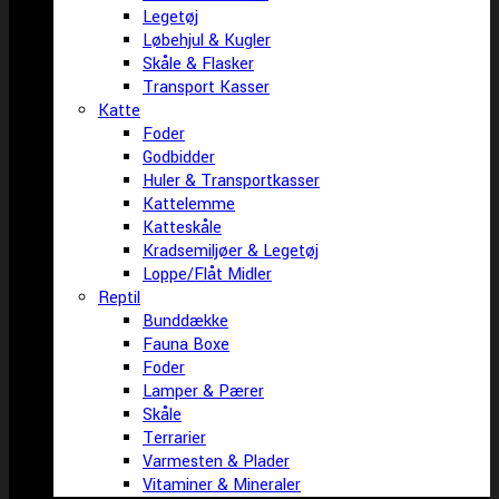
Legetøj
Løbehjul & Kugler
Skåle & Flasker
Transport Kasser
Katte
Foder
Godbidder
Huler & Transportkasser
Kattelemme
Katteskåle
Kradsemiljøer & Legetøj
Loppe/Flåt Midler
Reptil
Bunddække
Fauna Boxe
Foder
Lamper & Pærer
Skåle
Terrarier
Varmesten & Plader
Vitaminer & Mineraler