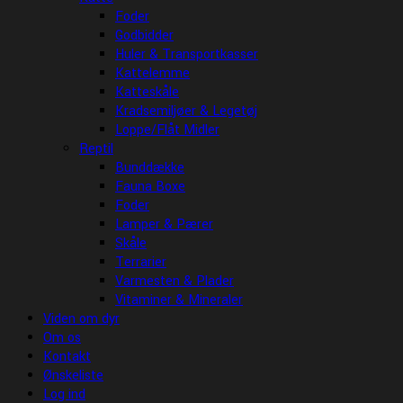
Foder
Godbidder
Huler & Transportkasser
Kattelemme
Katteskåle
Kradsemiljøer & Legetøj
Loppe/Flåt Midler
Reptil
Bunddække
Fauna Boxe
Foder
Lamper & Pærer
Skåle
Terrarier
Varmesten & Plader
Vitaminer & Mineraler
Viden om dyr
Om os
Kontakt
Ønskeliste
Log ind