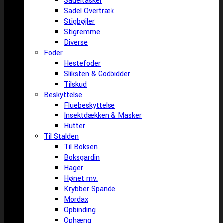
Sadeltasker
Sadel Overtræk
Stigbøjler
Stigremme
Diverse
Foder
Hestefoder
Sliksten & Godbidder
Tilskud
Beskyttelse
Fluebeskyttelse
Insektdækken & Masker
Hutter
Til Stalden
Til Boksen
Boksgardin
Hager
Hønet mv.
Krybber Spande
Mordax
Opbinding
Ophæng