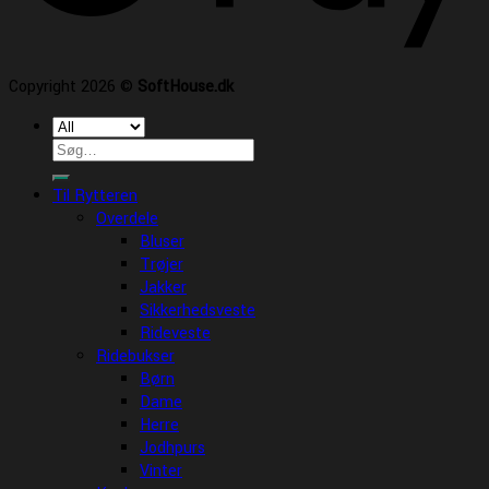
Copyright 2026 ©
SoftHouse.dk
Søg
efter:
Til Rytteren
Overdele
Bluser
Trøjer
Jakker
Sikkerhedsveste
Rideveste
Ridebukser
Børn
Dame
Herre
Jodhpurs
Vinter