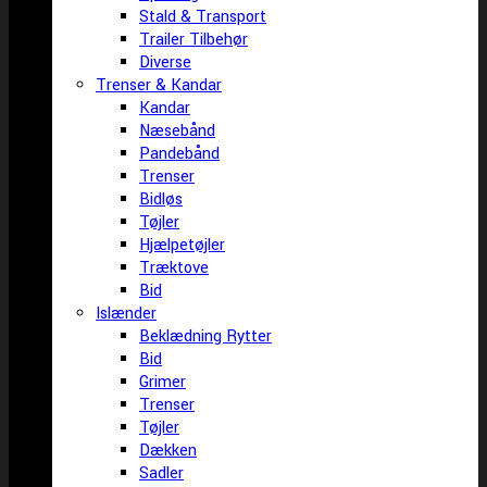
Stald & Transport
Trailer Tilbehør
Diverse
Trenser & Kandar
Kandar
Næsebånd
Pandebånd
Trenser
Bidløs
Tøjler
Hjælpetøjler
Træktove
Bid
Islænder
Beklædning Rytter
Bid
Grimer
Trenser
Tøjler
Dækken
Sadler