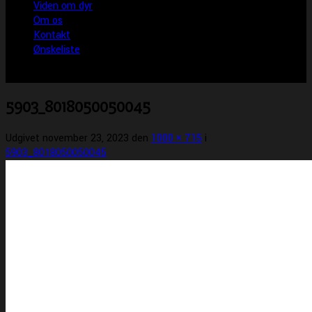
Viden om dyr
Om os
Kontakt
Ønskeliste
5903_8018050050045
Udgivet
november 23, 2023
den
1000 × 715
i
5903_8018050050045