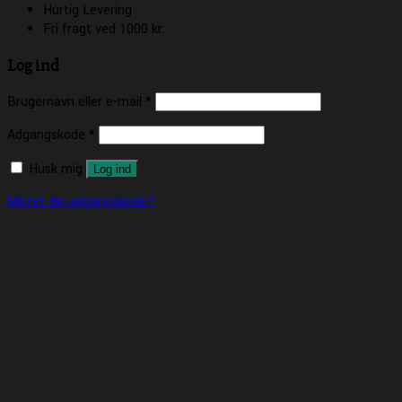
Hurtig Levering
Fri fragt ved 1000 kr.
Log ind
Brugernavn eller e-mail
*
Adgangskode
*
Husk mig
Log ind
Mistet din adgangskode?