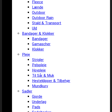
Fleece
Lænde
Outdoor
Outdoor Rain
Stald & Transport
Uld
Bandager & Klokker
Bandager
Gamascher
Klokker
Pleje
Strigler
Pelspleje
Hovpleje
Til Sår & Muk
Hesteklipper & Tilbehør
Mundkurv
Sadler
Gjorde
Underlag
Pads