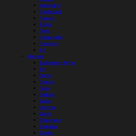
Næsebånd
Pandebånd
Trenser
Bidløs
Tøjler
Hjælpetøjler
Træktove
Bid
Islænder
Beklædning Rytter
Bid
Grimer
Trenser
Tøjler
Dækken
Sadler
Underlag
Gjorde
Stigremme
Stigbøjler
Strigler