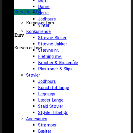
Børn
Dame
Kurv /
kr.
0,00
Herre
Jodhpurs
Kurven er tom
Vinter
Konkurrence
Kurv
Stævne Bluser
Stævne Jakker
Kurven er tom
Stævne nr.
Fletning mv.
Brocher & Slipsenåle
Plastroner & Slips
Støvler
Jodhpurs
Kunststof lange
Leggings
Læder Lange
Stald Støvler
Støvle Tilbehør
Accesories
Strømper
Bælter