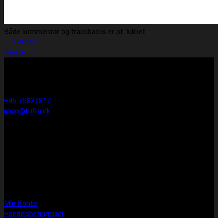
Både kommentar og trackbacks er pt. lukket
←
Forrige
Næste
→
KONTAKT INFO
Tufra Dyrecenter & Ridesport
Egtvedvej 1F 6000 Kolding
+45 75837817
shop@tufra.dk
Åbningstider
Man-fre: 10:00-17:30
Lørdag: 10:00-14:00
Søndag: LUKKET
Information
Min Konto
Handelsbetingelser