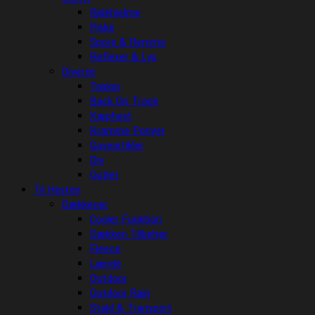
Ridehjelme
Piske
Spore & Remme
Reflexer & Lys
Diverse
Tasker
Back On Track
Kæphest
Kramme Ponyer
Gaveartikler
Div
Outlet
Til Hesten
Dækkener
Cooler Funktion
Dækken Tilbehør
Fleece
Lænde
Outdoor
Outdoor Rain
Stald & Transport