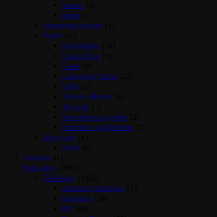
Gnaver
(3)
Reptil
(1)
Rengørings artikler
(4)
Reptil
(66)
Bunddække
(15)
Fauna Boxe
(4)
Foder
(9)
Lamper og Pærer
(22)
Skåle
(5)
Terrarie tilbehør
(6)
Terrarier
(1)
Varmesten og plader
(2)
Vitaminer og Mineraler
(2)
Vildt Fugle
(6)
Foder
(6)
Gavekort
(1)
Rideudstyr
(3081)
Til Hesten
(1880)
Antibid og fluespray
(7)
Bandager
(28)
Bid
(86)