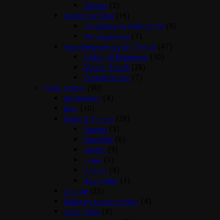
Silicone
(2)
Vandbehandling
(16)
Klargøring og Vedligehold
(9)
Plantegødning
(7)
Varmelegemer og div. Teknik
(47)
Artikler til Rengøring
(10)
Diverse Teknik
(28)
Varmelegemer
(7)
Fugle artikler
(90)
Bunddække
(4)
Bure
(10)
Foder & Snacks
(29)
Kanarie
(3)
Papegøje
(6)
Parakit
(9)
Trope
(1)
Undulat
(9)
Æggefoder
(1)
Legetøj
(22)
Reder og redemateriale
(4)
Sidde pinde
(8)