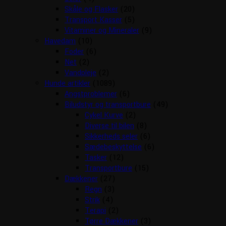
Skåle og Flasker
(20)
Transport Kasser
(5)
Vitaminer og Mineraler
(9)
Havedam
(10)
Foder
(6)
Net
(2)
Vandpleje
(2)
Hunde artikler
(1089)
Angstproblemer
(6)
Biludstyr og transportbure
(49)
Cykel Kurve
(2)
Diverse til bilen
(8)
Sikkerheds seler
(6)
Sædebeskyttelse
(6)
Tasker
(12)
Transportbure
(15)
Dækkener
(27)
Regn
(3)
Strik
(4)
Terapi
(2)
Tørre Dækkener
(3)