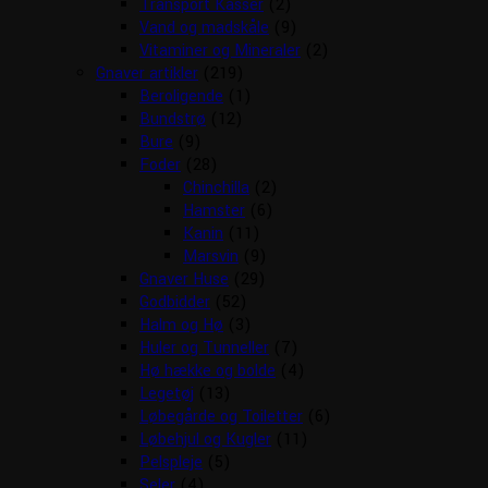
Transport Kasser
(2)
Vand og madskåle
(9)
Vitaminer og Mineraler
(2)
Gnaver artikler
(219)
Beroligende
(1)
Bundstrø
(12)
Bure
(9)
Foder
(28)
Chinchilla
(2)
Hamster
(6)
Kanin
(11)
Marsvin
(9)
Gnaver Huse
(29)
Godbidder
(52)
Halm og Hø
(3)
Huler og Tunneller
(7)
Hø hække og bolde
(4)
Legetøj
(13)
Løbegårde og Toiletter
(6)
Løbehjul og Kugler
(11)
Pelspleje
(5)
Seler
(4)