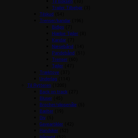
Til Boksen
(10)
Trailer Tilbehør
(3)
Tilskud
(54)
Trenser/kandar
(196)
Bidløs
(7)
Hjælpe Tøjler
(8)
Kandar
(7)
Næsebånd
(14)
Pandebånd
(51)
Trenser
(60)
Tøjler
(47)
Træktove
(37)
Underlag
(114)
Til Rytteren
(1200)
Back on track
(27)
Bluser
(45)
Brocher/slipsenåle
(5)
Bælter
(19)
Div
(5)
Gaveartikler
(42)
Handsker
(52)
Hårpynt
(52)