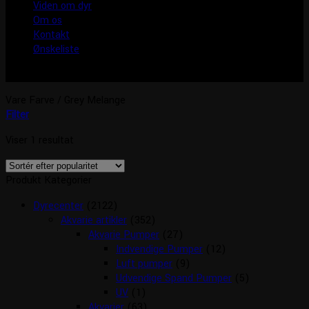
Viden om dyr
Om os
Kontakt
Ønskeliste
Vare Farve
/
Grey Melange
Filter
Viser 1 resultat
Produkt Kategorier
Dyrecenter
(2122)
Akvarie artikler
(352)
Akvarie Pumper
(27)
Indvendige Pumper
(12)
Luft pumper
(9)
Udvendige Spand Pumper
(5)
UV
(1)
Akvarier
(63)