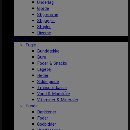
Underlag
Gjorde
Stigremme
Stigbøjler
Strigler
Diverse
Dyrecenter
Fugle
Bunddække
Bure
Foder & Snacks
Legetøj
Reder
Sidde pinde
Transportkasse
Vand & Madskåle
Vitaminer & Mineraler
Hunde
Dækkener
Foder
Godbidder