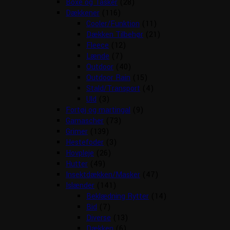
Boxe og Tasker
(28)
Dækkener
(116)
Cooler/Funktion
(11)
Dækken Tilbehør
(21)
Fleece
(12)
Lænde
(7)
Outdoor
(40)
Outdoor Rain
(15)
Stald/Transport
(4)
Uld
(3)
Fortøj og martingal
(9)
Gamascher
(73)
Grimer
(139)
Hestefoder
(3)
Hovpleje
(26)
Hutter
(49)
Insektdækken/Masker
(47)
Islænder
(141)
Beklædning Rytter
(14)
Bid
(7)
Diverse
(13)
Dækken
(6)