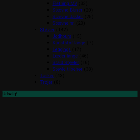
Fletning MV
(33)
Stævne Bluser
(20)
Stævne Jakker
(25)
Stævne nr.
(20)
Støvler
(142)
Jodhpurs
(15)
Kunststof lange
(7)
Leggings
(17)
Læder lange
(46)
Stald Støvler
(16)
Støvle tilbehør
(38)
Tasker
(43)
Trøjer
(8)
Udsalg!