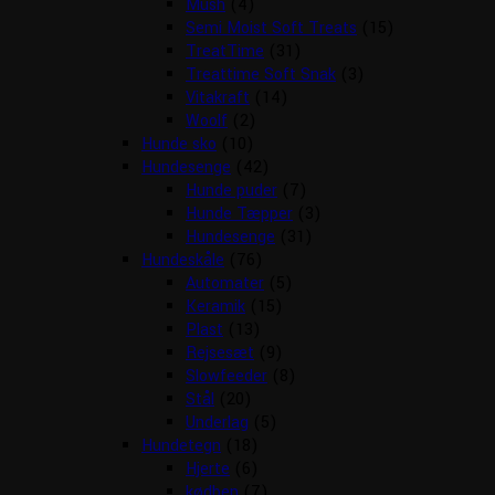
Mush
(4)
Semi Moist Soft Treats
(15)
TreatTime
(31)
Treattime Soft Snak
(3)
Vitakraft
(14)
Woolf
(2)
Hunde sko
(10)
Hundesenge
(42)
Hunde puder
(7)
Hunde Tæpper
(3)
Hundesenge
(31)
Hundeskåle
(76)
Automater
(5)
Keramik
(15)
Plast
(13)
Rejsesæt
(9)
Slowfeeder
(8)
Stål
(20)
Underlag
(5)
Hundetegn
(18)
Hjerte
(6)
kødben
(7)