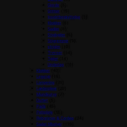
Gjorde
(5)
Grimer
(15)
Insektbeskyttelse
(5)
Klokker
(6)
Sadler
(5)
Stigbøjler
(6)
Stigremme
(9)
strigler
(10)
Trenser
(14)
Tøjler
(14)
Underlag
(10)
Klokker
(43)
Legetøj
(19)
Longering
(31)
Læderpleje
(20)
Mundkurve
(7)
Outlet
(5)
Pads
(45)
Pelspleje
(56)
Rebgrimer & Cordeo
(24)
Sadel tilbehør
(129)