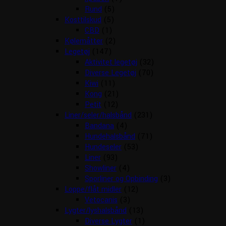
Rund
(5)
Kosttilskud
(5)
CBD
(1)
Kølemåtter
(2)
Legetøj
(147)
Aktivitet legetøj
(32)
Diverse Legetøj
(70)
Kiwi
(11)
Kong
(21)
Petit
(12)
Liner/seler/halsbånd
(231)
Bandana
(4)
Hundehalsbånd
(71)
Hundeseler
(53)
Liner
(93)
Showliner
(4)
Sporliner og Opbinding
(3)
Loppe/flåt midler
(12)
Vetocanis
(3)
Lygter/lyshalsbånd
(13)
Diverse Lygter
(1)