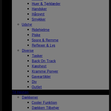
Huer & Tørklæder
Handsker
Hårpynt
Smykker
Udstyr
Ridehjelme
Piske
Spore & Remme
Reflexer & Lys
Diverse
Tasker
Back On Track
Kæphest
Kramme Ponyer
Gaveartikler
Div
Outlet
Til Hesten
Dækkener
Cooler Funktion
Dækken Tilbehør