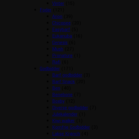
Vinter
(15)
Foder
(121)
Arion
(39)
Chicopee
(20)
Easybarf
(5)
Eukanuba
(16)
Genesis
(6)
Mush
(27)
Pronature
(1)
Rafi
(6)
Godbidder
(171)
Barf godbidder
(3)
Barf Snack
(20)
Ben
(40)
Benebone
(7)
Boxby
(12)
Diverse godbidder
(7)
Julekalender
(1)
Kiwi walker
(1)
Kornfrie Godbidder
(3)
Lakse Krønch
(4)