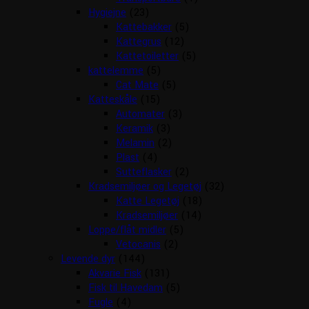
Hygiejne
(23)
Kattebakker
(5)
Kattegrus
(12)
Kattetoiletter
(5)
kattelemme
(5)
Cat Mate
(5)
Katteskåle
(15)
Automater
(3)
Keramik
(3)
Melamin
(2)
Plast
(4)
Sutteflasker
(2)
Kradsemiljøer og Legetøj
(32)
Katte Legetøj
(18)
Kradsemiljøer
(14)
Loppe/flåt midler
(5)
Vetocanis
(2)
Levende dyr
(144)
Akvarie Fisk
(131)
Fisk til Havedam
(5)
Fugle
(4)