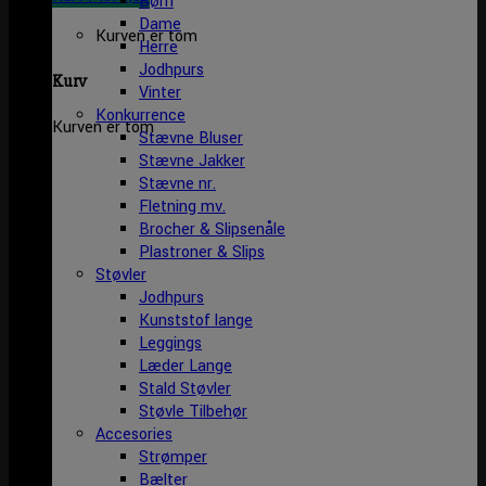
Børn
Dame
Kurven er tom
Herre
Jodhpurs
Kurv
Vinter
Konkurrence
Kurven er tom
Stævne Bluser
Stævne Jakker
Stævne nr.
Fletning mv.
Brocher & Slipsenåle
Plastroner & Slips
Støvler
Jodhpurs
Kunststof lange
Leggings
Læder Lange
Stald Støvler
Støvle Tilbehør
Accesories
Strømper
Bælter