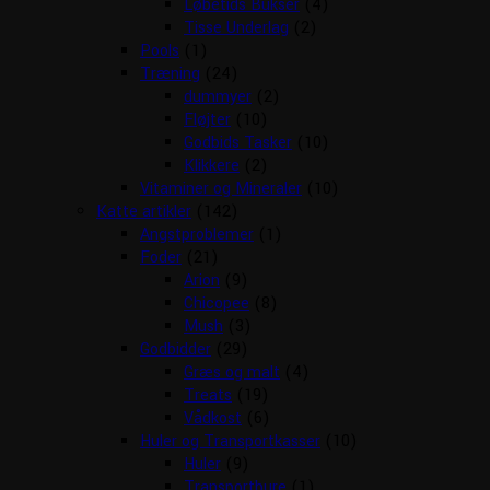
Løbetids Bukser
(4)
Tisse Underlag
(2)
Pools
(1)
Træning
(24)
dummyer
(2)
Fløjter
(10)
Godbids Tasker
(10)
Klikkere
(2)
Vitaminer og Mineraler
(10)
Katte artikler
(142)
Angstproblemer
(1)
Foder
(21)
Arion
(9)
Chicopee
(8)
Mush
(3)
Godbidder
(29)
Græs og malt
(4)
Treats
(19)
Vådkost
(6)
Huler og Transportkasser
(10)
Huler
(9)
Transportbure
(1)