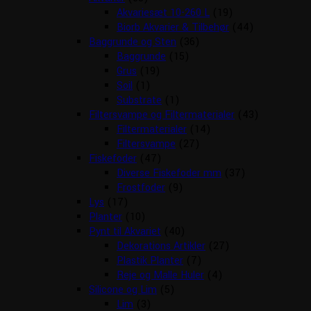
Akvariesæt 10-260 L
(19)
Biorb Akvarier & Tilbehør
(44)
Baggrunde og Sten
(36)
Baggrunde
(15)
Grus
(19)
Soil
(1)
Substrate
(1)
Filtersvampe og Filtermaterialer
(43)
Filtermaterialer
(14)
Filtersvampe
(27)
Fiskefoder
(47)
Diverse Fiskefoder mm
(37)
Frostfoder
(9)
Lys
(17)
Planter
(10)
Pynt til Akvariet
(40)
Dekorations Artikler
(27)
Plastik Planter
(7)
Reje og Malle Huler
(4)
Silicone og Lim
(5)
Lim
(3)