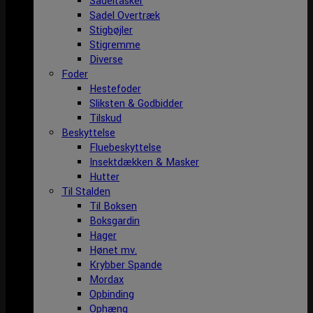
Sadeltasker
Sadel Overtræk
Stigbøjler
Stigremme
Diverse
Foder
Hestefoder
Sliksten & Godbidder
Tilskud
Beskyttelse
Fluebeskyttelse
Insektdækken & Masker
Hutter
Til Stalden
Til Boksen
Boksgardin
Hager
Hønet mv.
Krybber Spande
Mordax
Opbinding
Ophæng