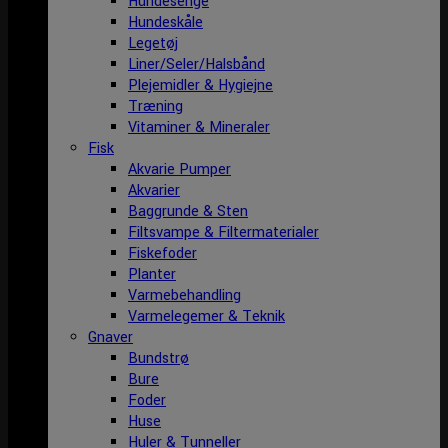
Hundesenge
Hundeskåle
Legetøj
Liner/Seler/Halsbånd
Plejemidler & Hygiejne
Træning
Vitaminer & Mineraler
Fisk
Akvarie Pumper
Akvarier
Baggrunde & Sten
Filtsvampe & Filtermaterialer
Fiskefoder
Planter
Varmebehandling
Varmelegemer & Teknik
Gnaver
Bundstrø
Bure
Foder
Huse
Huler & Tunneller