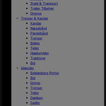
Stald & Transport
Trailer Tilbehør
Diverse
Trenser & Kandar
Kandar
Næsebånd
Pandebånd
Trenser
Bidløs
Tøjler
Hjælpetøjler
Træktove
Bid
Islænder
Beklædning Rytter
Bid
Grimer
Trenser
Tøjler
Dækken
Sadler