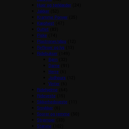
Huer og tørklæder
(24)
Jakker
(52)
Kramme Ponyer
(25)
Kæphest
(47)
Outlet
(83)
Piske
(74)
Plastroner/slips
(12)
Reflexer og lys
(13)
Ridebukser
(149)
Børn
(32)
Dame
(91)
Herre
(6)
Jodhpurs
(12)
Vinter
(6)
Ridehjelme
(64)
Rideveste
(15)
Sikkerhedsveste
(11)
Smykker
(6)
Sporer og remme
(50)
Strømper
(33)
Stævne
(102)