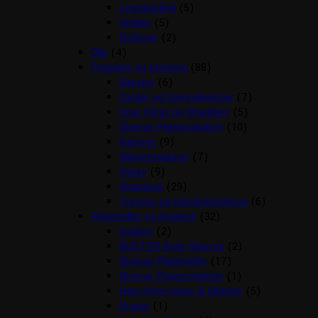
Lyshalsbånd
(5)
Orbiloc
(5)
Reflexer
(2)
Olie
(4)
Pelspleje og trimning
(88)
Børster
(6)
Carder og Gummibørster
(7)
Coat Kings og Shedders
(5)
Diverse Plejeprodukter
(10)
Kamme
(9)
Klippemaskiner
(7)
Sakse
(9)
Shampoo
(29)
Trimme og Udredningsknive
(6)
Plejemidler og hygiejne
(32)
bagben
(2)
BUSTER Body Sleeves
(2)
Diverse Plejemidler
(17)
Diverse Plejeprodukter
(1)
Høm høm poser & tilbehør
(5)
Kraver
(1)