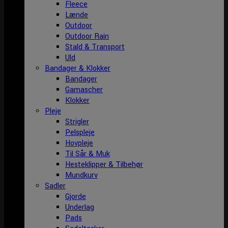
Fleece
Lænde
Outdoor
Outdoor Rain
Stald & Transport
Uld
Bandager & Klokker
Bandager
Gamascher
Klokker
Pleje
Strigler
Pelspleje
Hovpleje
Til Sår & Muk
Hesteklipper & Tilbehør
Mundkurv
Sadler
Gjorde
Underlag
Pads