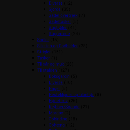
Diverse
(12)
Gjorde
(35)
Sadel overtræk
(7)
Sadeltasker
(5)
Stigbøjler
(41)
Stigremme
(24)
Sadler
(15)
Sliksten og Godbidder
(28)
Strigler
(151)
Tasker
(1)
Til sår og muk
(26)
Til stalden
(127)
Boksgardin
(5)
Diverse
(10)
Hager
(5)
Hesteklipper og tilbehør
(8)
Hønet mv
(26)
Krybber/Spande
(21)
Mordax
(2)
Opbinding
(18)
Ophæng
(12)