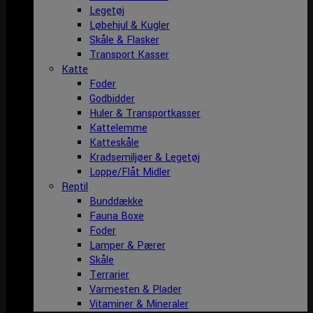
Legetøj
Løbehjul & Kugler
Skåle & Flasker
Transport Kasser
Katte
Foder
Godbidder
Huler & Transportkasser
Kattelemme
Katteskåle
Kradsemiljøer & Legetøj
Loppe/Flåt Midler
Reptil
Bunddække
Fauna Boxe
Foder
Lamper & Pærer
Skåle
Terrarier
Varmesten & Plader
Vitaminer & Mineraler