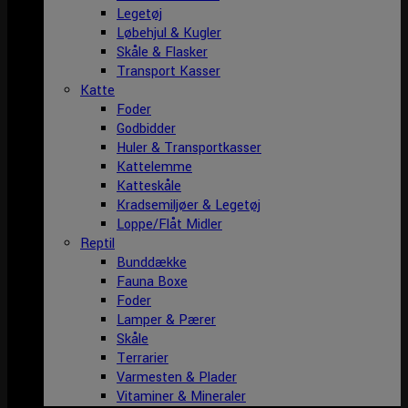
Legetøj
Løbehjul & Kugler
Skåle & Flasker
Transport Kasser
Katte
Foder
Godbidder
Huler & Transportkasser
Kattelemme
Katteskåle
Kradsemiljøer & Legetøj
Loppe/Flåt Midler
Reptil
Bunddække
Fauna Boxe
Foder
Lamper & Pærer
Skåle
Terrarier
Varmesten & Plader
Vitaminer & Mineraler