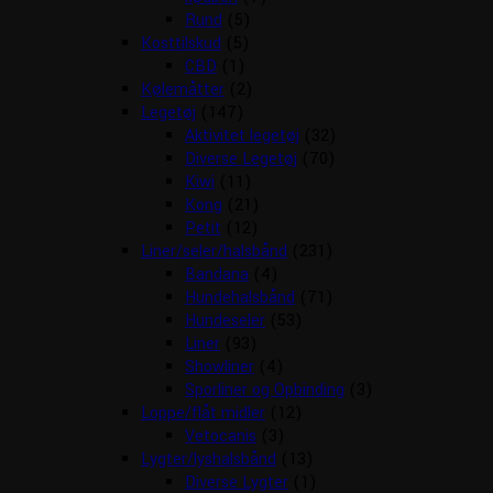
Rund
(5)
Kosttilskud
(5)
CBD
(1)
Kølemåtter
(2)
Legetøj
(147)
Aktivitet legetøj
(32)
Diverse Legetøj
(70)
Kiwi
(11)
Kong
(21)
Petit
(12)
Liner/seler/halsbånd
(231)
Bandana
(4)
Hundehalsbånd
(71)
Hundeseler
(53)
Liner
(93)
Showliner
(4)
Sporliner og Opbinding
(3)
Loppe/flåt midler
(12)
Vetocanis
(3)
Lygter/lyshalsbånd
(13)
Diverse Lygter
(1)