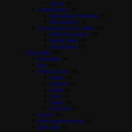
Silicone
(2)
Vandbehandling
(16)
Klargøring og Vedligehold
(9)
Plantegødning
(7)
Varmelegemer og div. Teknik
(47)
Artikler til Rengøring
(10)
Diverse Teknik
(28)
Varmelegemer
(7)
Fugle artikler
(90)
Bunddække
(4)
Bure
(10)
Foder & Snacks
(29)
Kanarie
(3)
Papegøje
(6)
Parakit
(9)
Trope
(1)
Undulat
(9)
Æggefoder
(1)
Legetøj
(22)
Reder og redemateriale
(4)
Sidde pinde
(8)