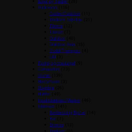
Boxe og Tasker
(28)
Dækkener
(116)
Cooler/Funktion
(11)
Dækken Tilbehør
(21)
Fleece
(12)
Lænde
(7)
Outdoor
(40)
Outdoor Rain
(15)
Stald/Transport
(4)
Uld
(3)
Fortøj og martingal
(9)
Gamascher
(73)
Grimer
(139)
Hestefoder
(3)
Hovpleje
(26)
Hutter
(49)
Insektdækken/Masker
(46)
Islænder
(141)
Beklædning Rytter
(14)
Bid
(7)
Diverse
(13)
Dækken
(6)