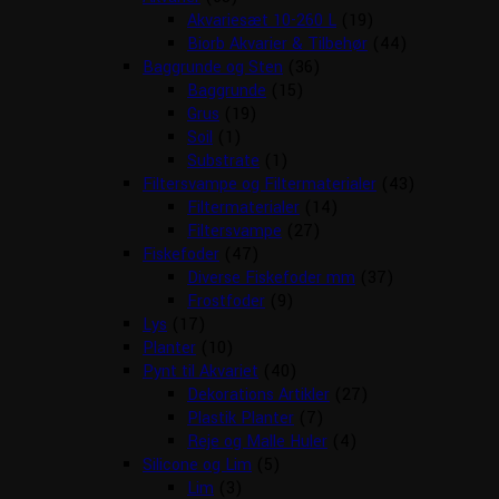
Akvariesæt 10-260 L
(19)
Biorb Akvarier & Tilbehør
(44)
Baggrunde og Sten
(36)
Baggrunde
(15)
Grus
(19)
Soil
(1)
Substrate
(1)
Filtersvampe og Filtermaterialer
(43)
Filtermaterialer
(14)
Filtersvampe
(27)
Fiskefoder
(47)
Diverse Fiskefoder mm
(37)
Frostfoder
(9)
Lys
(17)
Planter
(10)
Pynt til Akvariet
(40)
Dekorations Artikler
(27)
Plastik Planter
(7)
Reje og Malle Huler
(4)
Silicone og Lim
(5)
Lim
(3)