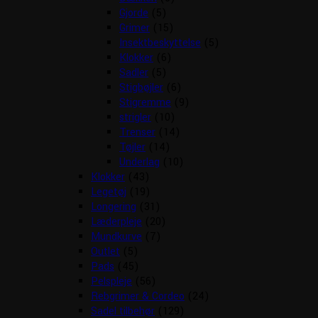
Gjorde
(5)
Grimer
(15)
Insektbeskyttelse
(5)
Klokker
(6)
Sadler
(5)
Stigbøjler
(6)
Stigremme
(9)
strigler
(10)
Trenser
(14)
Tøjler
(14)
Underlag
(10)
Klokker
(43)
Legetøj
(19)
Longering
(31)
Læderpleje
(20)
Mundkurve
(7)
Outlet
(5)
Pads
(45)
Pelspleje
(56)
Rebgrimer & Cordeo
(24)
Sadel tilbehør
(129)