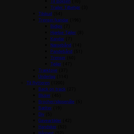
Til Boksen
(10)
Trailer Tilbehør
(3)
Tilskud
(54)
Trenser/kandar
(196)
Bidløs
(7)
Hjælpe Tøjler
(8)
Kandar
(7)
Næsebånd
(14)
Pandebånd
(51)
Trenser
(60)
Tøjler
(47)
Træktove
(37)
Underlag
(114)
Til Rytteren
(1200)
Back on track
(27)
Bluser
(45)
Brocher/slipsenåle
(5)
Bælter
(19)
Div
(5)
Gaveartikler
(42)
Handsker
(52)
Hårpynt
(52)