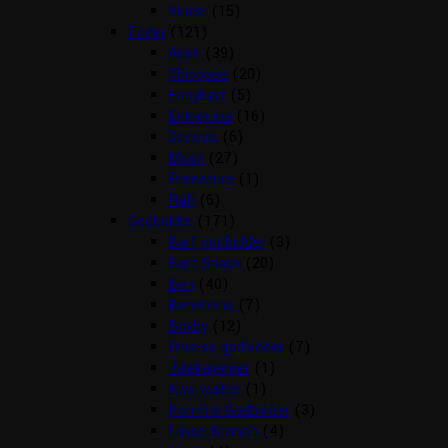
Vinter
(15)
Foder
(121)
Arion
(39)
Chicopee
(20)
Easybarf
(5)
Eukanuba
(16)
Genesis
(6)
Mush
(27)
Pronature
(1)
Rafi
(6)
Godbidder
(171)
Barf godbidder
(3)
Barf Snack
(20)
Ben
(40)
Benebone
(7)
Boxby
(12)
Diverse godbidder
(7)
Julekalender
(1)
Kiwi walker
(1)
Kornfrie Godbidder
(3)
Lakse Krønch
(4)