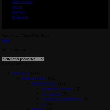
Viden om dyr
Om os
Kontakt
Ønskeliste
Vare Farve
/
Grey/Silver Sten
Filter
Viser 1 resultat
Produkt Kategorier
Dyrecenter
(2122)
Akvarie artikler
(352)
Akvarie Pumper
(27)
Indvendige Pumper
(12)
Luft pumper
(9)
Udvendige Spand Pumper
(5)
UV
(1)
Akvarier
(63)