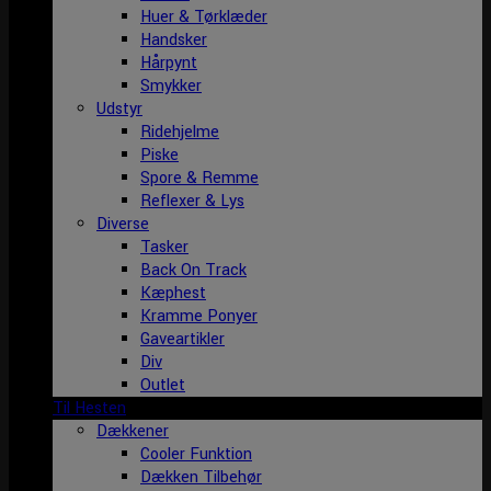
Huer & Tørklæder
Handsker
Hårpynt
Smykker
Udstyr
Ridehjelme
Piske
Spore & Remme
Reflexer & Lys
Diverse
Tasker
Back On Track
Kæphest
Kramme Ponyer
Gaveartikler
Div
Outlet
Til Hesten
Dækkener
Cooler Funktion
Dækken Tilbehør