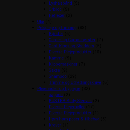
Lyshalsbånd
(5)
Orbiloc
(5)
Reflexer
(2)
Olie
(4)
Pelspleje og trimning
(88)
Børster
(6)
Carder og Gummibørster
(7)
Coat Kings og Shedders
(5)
Diverse Plejeprodukter
(10)
Kamme
(9)
Klippemaskiner
(7)
Sakse
(9)
Shampoo
(29)
Trimme og Udredningsknive
(6)
Plejemidler og hygiejne
(32)
bagben
(2)
BUSTER Body Sleeves
(2)
Diverse Plejemidler
(17)
Diverse Plejeprodukter
(1)
Høm høm poser & tilbehør
(5)
Kraver
(1)