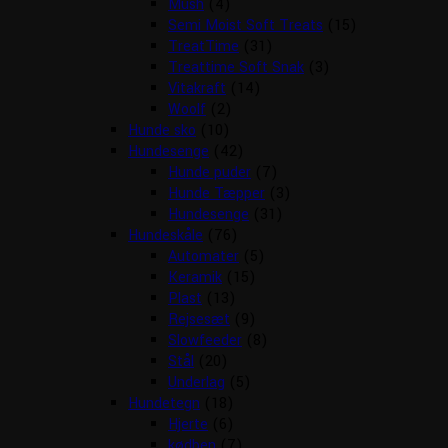
Mush
(4)
Semi Moist Soft Treats
(15)
TreatTime
(31)
Treattime Soft Snak
(3)
Vitakraft
(14)
Woolf
(2)
Hunde sko
(10)
Hundesenge
(42)
Hunde puder
(7)
Hunde Tæpper
(3)
Hundesenge
(31)
Hundeskåle
(76)
Automater
(5)
Keramik
(15)
Plast
(13)
Rejsesæt
(9)
Slowfeeder
(8)
Stål
(20)
Underlag
(5)
Hundetegn
(18)
Hjerte
(6)
kødben
(7)