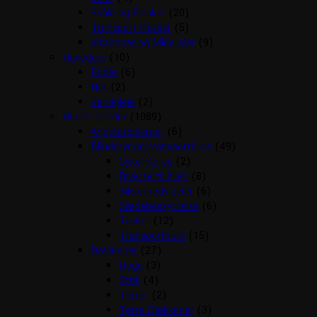
Skåle og Flasker
(20)
Transport Kasser
(5)
Vitaminer og Mineraler
(9)
Havedam
(10)
Foder
(6)
Net
(2)
Vandpleje
(2)
Hunde artikler
(1089)
Angstproblemer
(6)
Biludstyr og transportbure
(49)
Cykel Kurve
(2)
Diverse til bilen
(8)
Sikkerheds seler
(6)
Sædebeskyttelse
(6)
Tasker
(12)
Transportbure
(15)
Dækkener
(27)
Regn
(3)
Strik
(4)
Terapi
(2)
Tørre Dækkener
(3)