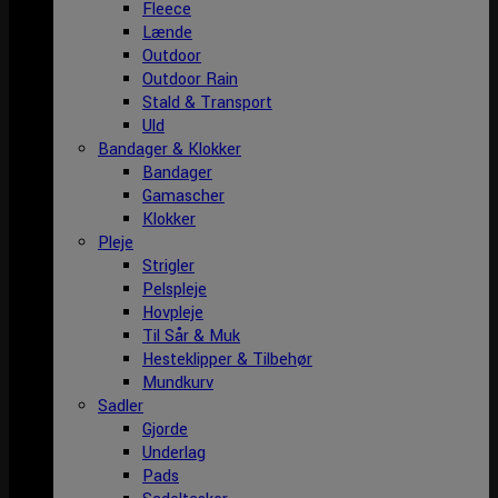
Fleece
Lænde
Outdoor
Outdoor Rain
Stald & Transport
Uld
Bandager & Klokker
Bandager
Gamascher
Klokker
Pleje
Strigler
Pelspleje
Hovpleje
Til Sår & Muk
Hesteklipper & Tilbehør
Mundkurv
Sadler
Gjorde
Underlag
Pads