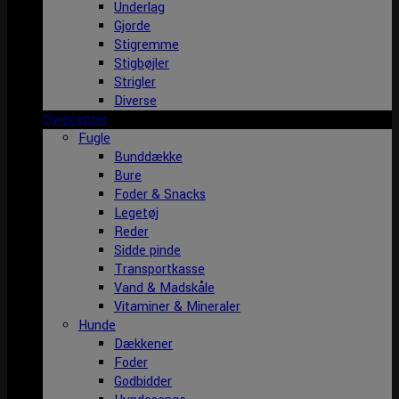
Underlag
Gjorde
Stigremme
Stigbøjler
Strigler
Diverse
Dyrecenter
Fugle
Bunddække
Bure
Foder & Snacks
Legetøj
Reder
Sidde pinde
Transportkasse
Vand & Madskåle
Vitaminer & Mineraler
Hunde
Dækkener
Foder
Godbidder