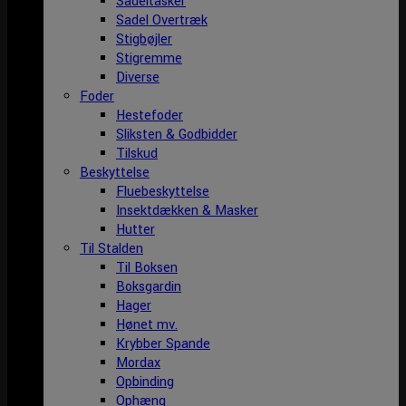
Sadeltasker
Sadel Overtræk
Stigbøjler
Stigremme
Diverse
Foder
Hestefoder
Sliksten & Godbidder
Tilskud
Beskyttelse
Fluebeskyttelse
Insektdækken & Masker
Hutter
Til Stalden
Til Boksen
Boksgardin
Hager
Hønet mv.
Krybber Spande
Mordax
Opbinding
Ophæng