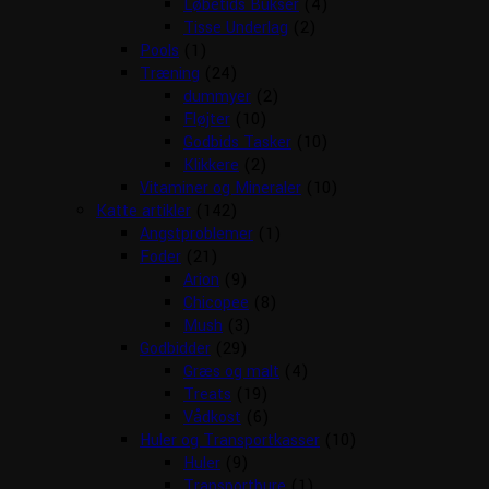
Løbetids Bukser
(4)
Tisse Underlag
(2)
Pools
(1)
Træning
(24)
dummyer
(2)
Fløjter
(10)
Godbids Tasker
(10)
Klikkere
(2)
Vitaminer og Mineraler
(10)
Katte artikler
(142)
Angstproblemer
(1)
Foder
(21)
Arion
(9)
Chicopee
(8)
Mush
(3)
Godbidder
(29)
Græs og malt
(4)
Treats
(19)
Vådkost
(6)
Huler og Transportkasser
(10)
Huler
(9)
Transportbure
(1)