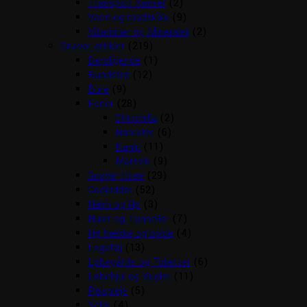
Transport Kasser
(2)
Vand og madskåle
(9)
Vitaminer og Mineraler
(2)
Gnaver artikler
(219)
Beroligende
(1)
Bundstrø
(12)
Bure
(9)
Foder
(28)
Chinchilla
(2)
Hamster
(6)
Kanin
(11)
Marsvin
(9)
Gnaver Huse
(29)
Godbidder
(52)
Halm og Hø
(3)
Huler og Tunneller
(7)
Hø hække og bolde
(4)
Legetøj
(13)
Løbegårde og Toiletter
(6)
Løbehjul og Kugler
(11)
Pelspleje
(5)
Seler
(4)