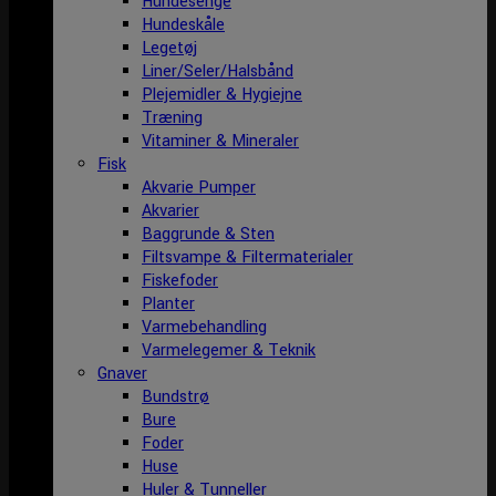
Hundesenge
Hundeskåle
Legetøj
Liner/Seler/Halsbånd
Plejemidler & Hygiejne
Træning
Vitaminer & Mineraler
Fisk
Akvarie Pumper
Akvarier
Baggrunde & Sten
Filtsvampe & Filtermaterialer
Fiskefoder
Planter
Varmebehandling
Varmelegemer & Teknik
Gnaver
Bundstrø
Bure
Foder
Huse
Huler & Tunneller