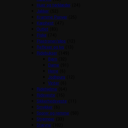
Huer og tørklæder
(24)
Jakker
(52)
Kramme Ponyer
(25)
Kæphest
(47)
Outlet
(83)
Piske
(74)
Plastroner/slips
(12)
Reflexer og lys
(13)
Ridebukser
(149)
Børn
(32)
Dame
(91)
Herre
(6)
Jodhpurs
(12)
Vinter
(6)
Ridehjelme
(64)
Rideveste
(15)
Sikkerhedsveste
(11)
Smykker
(6)
Sporer og remme
(50)
Strømper
(33)
Stævne
(102)