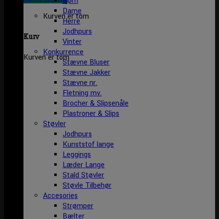
Børn
Dame
Kurven er tom
Herre
Jodhpurs
Kurv
Vinter
Konkurrence
Kurven er tom
Stævne Bluser
Stævne Jakker
Stævne nr.
Fletning mv.
Brocher & Slipsenåle
Plastroner & Slips
Støvler
Jodhpurs
Kunststof lange
Leggings
Læder Lange
Stald Støvler
Støvle Tilbehør
Accesories
Strømper
Bælter