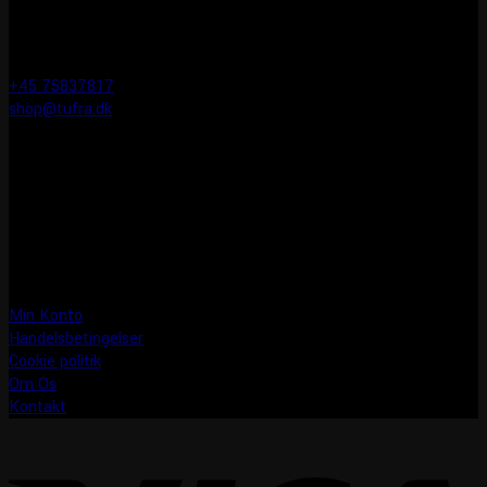
KONTAKT INFO
Tufra Dyrecenter & Ridesport
Egtvedvej 1F 6000 Kolding
+45 75837817
shop@tufra.dk
Åbningstider
Man-fre: 10:00-17:30
Lørdag: 10:00-14:00
Søndag: LUKKET
Information
Min Konto
Handelsbetingelser
Cookie politik
Om Os
Kontakt