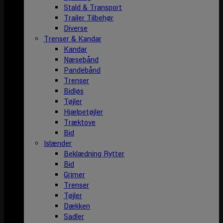
Stald & Transport
Trailer Tilbehør
Diverse
Trenser & Kandar
Kandar
Næsebånd
Pandebånd
Trenser
Bidløs
Tøjler
Hjælpetøjler
Træktove
Bid
Islænder
Beklædning Rytter
Bid
Grimer
Trenser
Tøjler
Dækken
Sadler