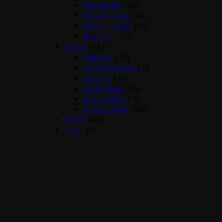
Fletning MV
(33)
Stævne Bluser
(20)
Stævne Jakker
(25)
Stævne nr.
(20)
Støvler
(142)
Jodhpurs
(15)
Kunststof lange
(7)
Leggings
(17)
Læder lange
(46)
Stald Støvler
(16)
Støvle tilbehør
(38)
Tasker
(43)
Trøjer
(8)