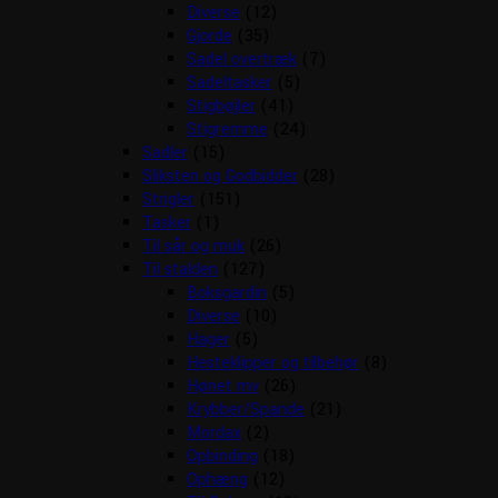
Diverse
(12)
Gjorde
(35)
Sadel overtræk
(7)
Sadeltasker
(5)
Stigbøjler
(41)
Stigremme
(24)
Sadler
(15)
Sliksten og Godbidder
(28)
Strigler
(151)
Tasker
(1)
Til sår og muk
(26)
Til stalden
(127)
Boksgardin
(5)
Diverse
(10)
Hager
(5)
Hesteklipper og tilbehør
(8)
Hønet mv
(26)
Krybber/Spande
(21)
Mordax
(2)
Opbinding
(18)
Ophæng
(12)