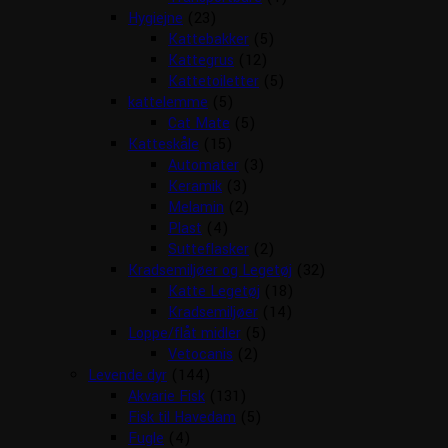
Hygiejne
(23)
Kattebakker
(5)
Kattegrus
(12)
Kattetoiletter
(5)
kattelemme
(5)
Cat Mate
(5)
Katteskåle
(15)
Automater
(3)
Keramik
(3)
Melamin
(2)
Plast
(4)
Sutteflasker
(2)
Kradsemiljøer og Legetøj
(32)
Katte Legetøj
(18)
Kradsemiljøer
(14)
Loppe/flåt midler
(5)
Vetocanis
(2)
Levende dyr
(144)
Akvarie Fisk
(131)
Fisk til Havedam
(5)
Fugle
(4)