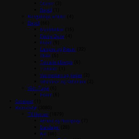
Gnaver
(3)
Reptil
(1)
Rengørings artikler
(4)
Reptil
(66)
Bunddække
(15)
Fauna Boxe
(4)
Foder
(9)
Lamper og Pærer
(22)
Skåle
(5)
Terrarie tilbehør
(6)
Terrarier
(1)
Varmesten og plader
(2)
Vitaminer og Mineraler
(2)
Vildt Fugle
(6)
Foder
(6)
Gavekort
(1)
Rideudstyr
(3080)
Til Hesten
(1879)
Antibid og fluespray
(7)
Bandager
(28)
Bid
(86)