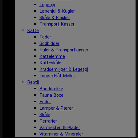
Legetøj
Løbehjul & Kugler
Skåle & Flasker
Transport Kasser
Katte
Foder
Godbidder
Huler & Transportkasser
Kattelemme
Katteskåle
Kradsemiljøer & Legetøj
Loppe/Flåt Midler
Reptil
Bunddække
Fauna Boxe
Foder
Lamper & Pærer
Skåle
Terrarier
Varmesten & Plader
Vitaminer & Mineraler