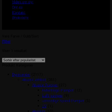
Viden om dyr
Om os
Kontakt
Ønskeliste
Vare Farve
/
Guld/Sort
Filter
Viser 1 resultat
Produkt Kategorier
Dyrecenter
(2117)
Akvarie artikler
(351)
Akvarie Pumper
(27)
Indvendige Pumper
(12)
Luft pumper
(9)
Udvendige Spand Pumper
(5)
UV
(1)
Akvarier
(63)