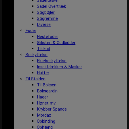
Sadeltasker
Sadel Overtræk
Stigbøjler
Stigremme
Diverse
Foder
Hestefoder
Sliksten & Godbidder
Tilskud
Beskyttelse
Fluebeskyttelse
Insektdækken & Masker
Hutter
Til Stalden
Til Boksen
Boksgardin
Hager
Hønet mv.
Krybber Spande
Mordax
Opbinding
Ophæng