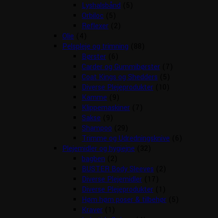
Lyshalsbånd
(5)
Orbiloc
(5)
Reflexer
(2)
Olie
(4)
Pelspleje og trimning
(88)
Børster
(6)
Carder og Gummibørster
(7)
Coat Kings og Shedders
(5)
Diverse Plejeprodukter
(10)
Kamme
(9)
Klippemaskiner
(7)
Sakse
(9)
Shampoo
(29)
Trimme og Udredningsknive
(6)
Plejemidler og hygiejne
(32)
bagben
(2)
BUSTER Body Sleeves
(2)
Diverse Plejemidler
(17)
Diverse Plejeprodukter
(1)
Høm høm poser & tilbehør
(5)
Kraver
(1)