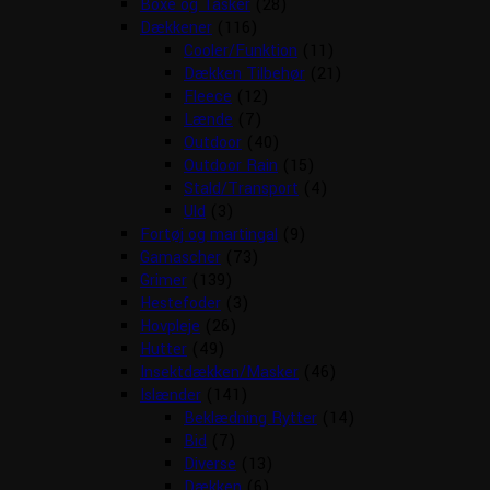
Boxe og Tasker
(28)
Dækkener
(116)
Cooler/Funktion
(11)
Dækken Tilbehør
(21)
Fleece
(12)
Lænde
(7)
Outdoor
(40)
Outdoor Rain
(15)
Stald/Transport
(4)
Uld
(3)
Fortøj og martingal
(9)
Gamascher
(73)
Grimer
(139)
Hestefoder
(3)
Hovpleje
(26)
Hutter
(49)
Insektdækken/Masker
(46)
Islænder
(141)
Beklædning Rytter
(14)
Bid
(7)
Diverse
(13)
Dækken
(6)