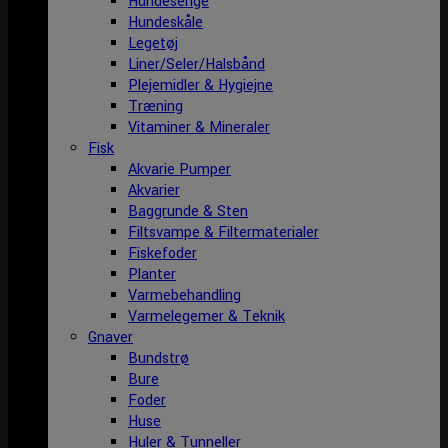
Hundesenge
Hundeskåle
Legetøj
Liner/Seler/Halsbånd
Plejemidler & Hygiejne
Træning
Vitaminer & Mineraler
Fisk
Akvarie Pumper
Akvarier
Baggrunde & Sten
Filtsvampe & Filtermaterialer
Fiskefoder
Planter
Varmebehandling
Varmelegemer & Teknik
Gnaver
Bundstrø
Bure
Foder
Huse
Huler & Tunneller