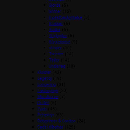
Gjorde
(5)
Grimer
(15)
Insektbeskyttelse
(5)
Klokker
(6)
Sadler
(5)
Stigbøjler
(6)
Stigremme
(9)
strigler
(10)
Trenser
(14)
Tøjler
(14)
Underlag
(10)
Klokker
(43)
Legetøj
(19)
Longering
(31)
Læderpleje
(20)
Mundkurve
(7)
Outlet
(5)
Pads
(45)
Pelspleje
(56)
Rebgrimer & Cordeo
(24)
Sadel tilbehør
(129)