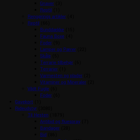
Gnaver
(3)
Reptil
(1)
Rengørings artikler
(4)
Reptil
(66)
Bunddække
(15)
Fauna Boxe
(4)
Foder
(9)
Lamper og Pærer
(22)
Skåle
(5)
Terrarie tilbehør
(6)
Terrarier
(1)
Varmesten og plader
(2)
Vitaminer og Mineraler
(2)
Vildt Fugle
(6)
Foder
(6)
Gavekort
(1)
Rideudstyr
(3080)
Til Hesten
(1879)
Antibid og fluespray
(7)
Bandager
(28)
Bid
(86)