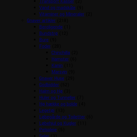
Transport Kasser
(2)
Vand og madskåle
(9)
Vitaminer og Mineraler
(2)
Gnaver artikler
(218)
Beroligende
(1)
Bundstrø
(12)
Bure
(9)
Foder
(28)
Chinchilla
(2)
Hamster
(6)
Kanin
(11)
Marsvin
(9)
Gnaver Huse
(29)
Godbidder
(52)
Halm og Hø
(3)
Huler og Tunneller
(7)
Hø hække og bolde
(4)
Legetøj
(13)
Løbegårde og Toiletter
(6)
Løbehjul og Kugler
(11)
Pelspleje
(5)
Seler
(3)