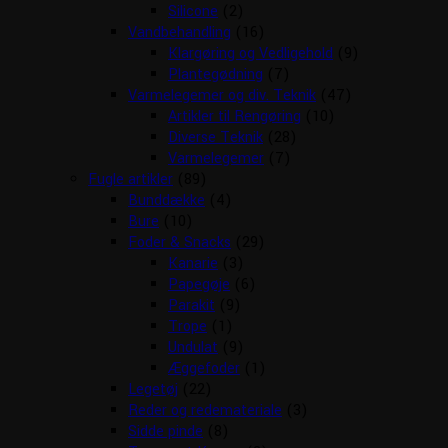
Silicone
(2)
Vandbehandling
(16)
Klargøring og Vedligehold
(9)
Plantegødning
(7)
Varmelegemer og div. Teknik
(47)
Artikler til Rengøring
(10)
Diverse Teknik
(28)
Varmelegemer
(7)
Fugle artikler
(89)
Bunddække
(4)
Bure
(10)
Foder & Snacks
(29)
Kanarie
(3)
Papegøje
(6)
Parakit
(9)
Trope
(1)
Undulat
(9)
Æggefoder
(1)
Legetøj
(22)
Reder og redemateriale
(3)
Sidde pinde
(8)