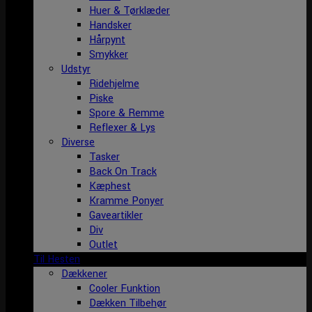
Huer & Tørklæder
Handsker
Hårpynt
Smykker
Udstyr
Ridehjelme
Piske
Spore & Remme
Reflexer & Lys
Diverse
Tasker
Back On Track
Kæphest
Kramme Ponyer
Gaveartikler
Div
Outlet
Til Hesten
Dækkener
Cooler Funktion
Dækken Tilbehør