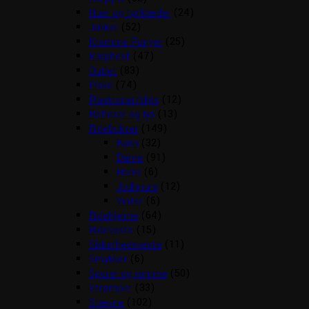
Huer og tørklæder
(24)
Jakker
(52)
Kramme Ponyer
(25)
Kæphest
(47)
Outlet
(83)
Piske
(74)
Plastroner/slips
(12)
Reflexer og lys
(13)
Ridebukser
(149)
Børn
(32)
Dame
(91)
Herre
(6)
Jodhpurs
(12)
Vinter
(6)
Ridehjelme
(64)
Rideveste
(15)
Sikkerhedsveste
(11)
Smykker
(6)
Sporer og remme
(50)
Strømper
(33)
Stævne
(102)