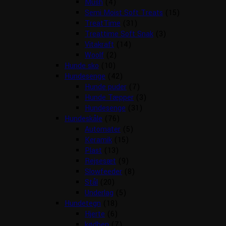
Mush
(4)
Semi Moist Soft Treats
(15)
TreatTime
(31)
Treattime Soft Snak
(3)
Vitakraft
(14)
Woolf
(2)
Hunde sko
(10)
Hundesenge
(42)
Hunde puder
(7)
Hunde Tæpper
(3)
Hundesenge
(31)
Hundeskåle
(76)
Automater
(5)
Keramik
(15)
Plast
(13)
Rejsesæt
(9)
Slowfeeder
(8)
Stål
(20)
Underlag
(5)
Hundetegn
(18)
Hjerte
(6)
kødben
(7)