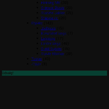
Fletning MV
(33)
Stævne Bluser
(20)
Stævne Jakker
(25)
Stævne nr.
(20)
Støvler
(142)
Jodhpurs
(15)
Kunststof lange
(7)
Leggings
(17)
Læder lange
(46)
Stald Støvler
(16)
Støvle tilbehør
(38)
Tasker
(43)
Trøjer
(8)
Udsalg!