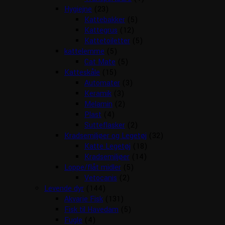
Hygiejne
(23)
Kattebakker
(5)
Kattegrus
(12)
Kattetoiletter
(5)
kattelemme
(5)
Cat Mate
(5)
Katteskåle
(15)
Automater
(3)
Keramik
(3)
Melamin
(2)
Plast
(4)
Sutteflasker
(2)
Kradsemiljøer og Legetøj
(32)
Katte Legetøj
(18)
Kradsemiljøer
(14)
Loppe/flåt midler
(5)
Vetocanis
(2)
Levende dyr
(144)
Akvarie Fisk
(131)
Fisk til Havedam
(5)
Fugle
(4)