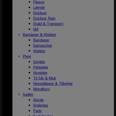
Fleece
Lænde
Outdoor
Outdoor Rain
Stald & Transport
Uld
Bandager & Klokker
Bandager
Gamascher
Klokker
Pleje
Strigler
Pelspleje
Hovpleje
Til Sår & Muk
Hesteklipper & Tilbehør
Mundkurv
Sadler
Gjorde
Underlag
Pads