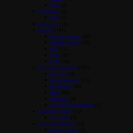
Rund
(5)
Kosttilskud
(5)
CBD
(1)
Kølemåtter
(2)
Legetøj
(147)
Aktivitet legetøj
(32)
Diverse Legetøj
(70)
Kiwi
(11)
Kong
(21)
Petit
(12)
Liner/seler/halsbånd
(231)
Bandana
(4)
Hundehalsbånd
(71)
Hundeseler
(53)
Liner
(93)
Showliner
(4)
Sporliner og Opbinding
(3)
Loppe/flåt midler
(12)
Vetocanis
(3)
Lygter/lyshalsbånd
(13)
Diverse Lygter
(1)