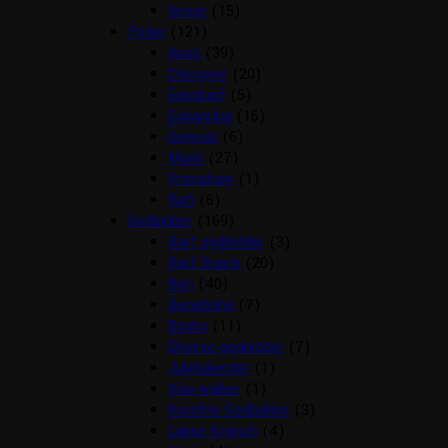
Vinter
(15)
Foder
(121)
Arion
(39)
Chicopee
(20)
Easybarf
(5)
Eukanuba
(16)
Genesis
(6)
Mush
(27)
Pronature
(1)
Rafi
(6)
Godbidder
(169)
Barf godbidder
(3)
Barf Snack
(20)
Ben
(40)
Benebone
(7)
Boxby
(11)
Diverse godbidder
(7)
Julekalender
(1)
Kiwi walker
(1)
Kornfrie Godbidder
(3)
Lakse Krønch
(4)