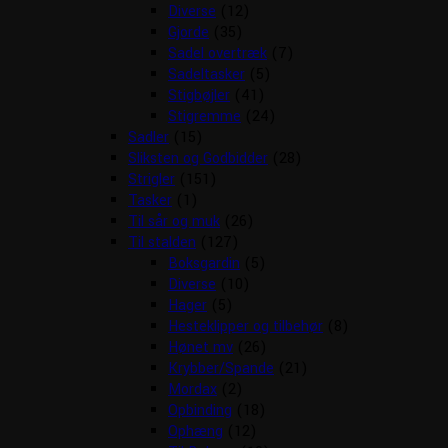
Diverse
(12)
Gjorde
(35)
Sadel overtræk
(7)
Sadeltasker
(5)
Stigbøjler
(41)
Stigremme
(24)
Sadler
(15)
Sliksten og Godbidder
(28)
Strigler
(151)
Tasker
(1)
Til sår og muk
(26)
Til stalden
(127)
Boksgardin
(5)
Diverse
(10)
Hager
(5)
Hesteklipper og tilbehør
(8)
Hønet mv
(26)
Krybber/Spande
(21)
Mordax
(2)
Opbinding
(18)
Ophæng
(12)