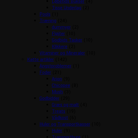
Løbetids Bukser
(4)
Tisse Underlag
(2)
Pools
(1)
Træning
(24)
dummyer
(2)
Fløjter
(10)
Godbids Tasker
(10)
Klikkere
(2)
Vitaminer og Mineraler
(10)
Katte artikler
(142)
Angstproblemer
(1)
Foder
(21)
Arion
(9)
Chicopee
(8)
Mush
(3)
Godbidder
(29)
Græs og malt
(4)
Treats
(19)
Vådkost
(6)
Huler og Transportkasser
(10)
Huler
(9)
Transportbure
(1)