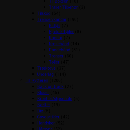
Til Boksen
(10)
Trailer Tilbehør
(3)
Tilskud
(54)
Trenser/kandar
(196)
Bidløs
(7)
Hjælpe Tøjler
(8)
Kandar
(7)
Næsebånd
(14)
Pandebånd
(51)
Trenser
(60)
Tøjler
(47)
Træktove
(37)
Underlag
(114)
Til Rytteren
(1200)
Back on track
(27)
Bluser
(45)
Brocher/slipsenåle
(5)
Bælter
(19)
Div
(5)
Gaveartikler
(42)
Handsker
(52)
Hårpynt
(52)