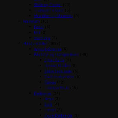
Skåle og Flasker
(20)
Transport Kasser
(5)
Vitaminer og Mineraler
(9)
Havedam
(10)
Foder
(6)
Net
(2)
Vandpleje
(2)
Hunde artikler
(1087)
Angstproblemer
(6)
Biludstyr og transportbure
(49)
Cykel Kurve
(2)
Diverse til bilen
(8)
Sikkerheds seler
(6)
Sædebeskyttelse
(6)
Tasker
(12)
Transportbure
(15)
Dækkener
(27)
Regn
(3)
Strik
(4)
Terapi
(2)
Tørre Dækkener
(3)