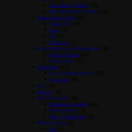
Akvariesæt 10-260 L
(19)
Biorb Akvarier & Tilbehør
(44)
Baggrunde og Sten
(36)
Baggrunde
(15)
Grus
(19)
Soil
(1)
Substrate
(1)
Filtersvampe og Filtermaterialer
(43)
Filtermaterialer
(14)
Filtersvampe
(27)
Fiskefoder
(47)
Diverse Fiskefoder mm
(37)
Frostfoder
(9)
Lys
(17)
Planter
(10)
Pynt til Akvariet
(39)
Dekorations Artikler
(26)
Plastik Planter
(7)
Reje og Malle Huler
(4)
Silicone og Lim
(5)
Lim
(3)