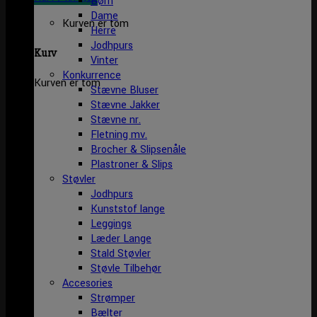
Børn
Dame
Kurven er tom
Herre
Jodhpurs
Kurv
Vinter
Konkurrence
Kurven er tom
Stævne Bluser
Stævne Jakker
Stævne nr.
Fletning mv.
Brocher & Slipsenåle
Plastroner & Slips
Støvler
Jodhpurs
Kunststof lange
Leggings
Læder Lange
Stald Støvler
Støvle Tilbehør
Accesories
Strømper
Bælter