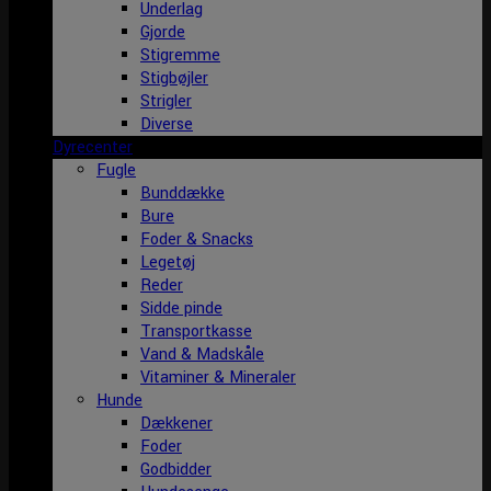
Underlag
Gjorde
Stigremme
Stigbøjler
Strigler
Diverse
Dyrecenter
Fugle
Bunddække
Bure
Foder & Snacks
Legetøj
Reder
Sidde pinde
Transportkasse
Vand & Madskåle
Vitaminer & Mineraler
Hunde
Dækkener
Foder
Godbidder