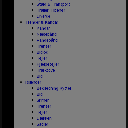
Stald & Transport
Trailer Tilbehør
Diverse
Trenser & Kandar
Kandar
Næsebånd
Pandebånd
Trenser
Bidløs
Tøjler
Hjælpetøjler
Træktove
Bid
Islænder
Beklædning Rytter
Bid
Grimer
Trenser
Tøjler
Dækken
Sadler