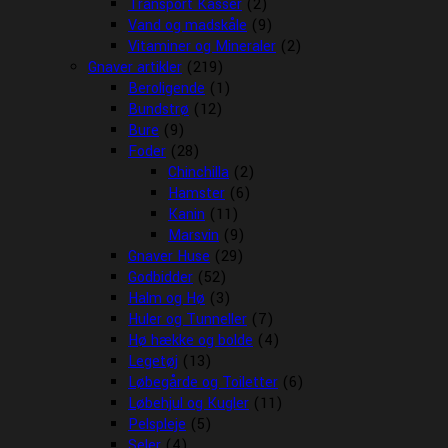
Transport Kasser
(2)
Vand og madskåle
(9)
Vitaminer og Mineraler
(2)
Gnaver artikler
(219)
Beroligende
(1)
Bundstrø
(12)
Bure
(9)
Foder
(28)
Chinchilla
(2)
Hamster
(6)
Kanin
(11)
Marsvin
(9)
Gnaver Huse
(29)
Godbidder
(52)
Halm og Hø
(3)
Huler og Tunneller
(7)
Hø hække og bolde
(4)
Legetøj
(13)
Løbegårde og Toiletter
(6)
Løbehjul og Kugler
(11)
Pelspleje
(5)
Seler
(4)