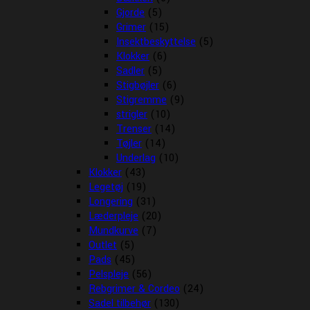
Gjorde
(5)
Grimer
(15)
Insektbeskyttelse
(5)
Klokker
(6)
Sadler
(5)
Stigbøjler
(6)
Stigremme
(9)
strigler
(10)
Trenser
(14)
Tøjler
(14)
Underlag
(10)
Klokker
(43)
Legetøj
(19)
Longering
(31)
Læderpleje
(20)
Mundkurve
(7)
Outlet
(5)
Pads
(45)
Pelspleje
(56)
Rebgrimer & Cordeo
(24)
Sadel tilbehør
(130)