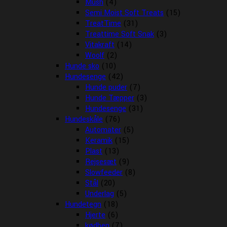
Mush
(4)
Semi Moist Soft Treats
(15)
TreatTime
(31)
Treattime Soft Snak
(3)
Vitakraft
(14)
Woolf
(2)
Hunde sko
(10)
Hundesenge
(42)
Hunde puder
(7)
Hunde Tæpper
(3)
Hundesenge
(31)
Hundeskåle
(76)
Automater
(5)
Keramik
(15)
Plast
(13)
Rejsesæt
(9)
Slowfeeder
(8)
Stål
(20)
Underlag
(5)
Hundetegn
(18)
Hjerte
(6)
kødben
(7)