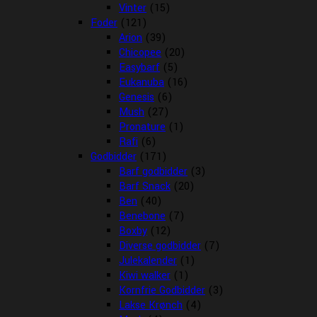
Vinter
(15)
Foder
(121)
Arion
(39)
Chicopee
(20)
Easybarf
(5)
Eukanuba
(16)
Genesis
(6)
Mush
(27)
Pronature
(1)
Rafi
(6)
Godbidder
(171)
Barf godbidder
(3)
Barf Snack
(20)
Ben
(40)
Benebone
(7)
Boxby
(12)
Diverse godbidder
(7)
Julekalender
(1)
Kiwi walker
(1)
Kornfrie Godbidder
(3)
Lakse Krønch
(4)