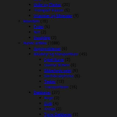
Skåle og Flasker
(20)
Transport Kasser
(5)
Vitaminer og Mineraler
(9)
Havedam
(10)
Foder
(6)
Net
(2)
Vandpleje
(2)
Hunde artikler
(1088)
Angstproblemer
(6)
Biludstyr og transportbure
(49)
Cykel Kurve
(2)
Diverse til bilen
(8)
Sikkerheds seler
(6)
Sædebeskyttelse
(6)
Tasker
(12)
Transportbure
(15)
Dækkener
(27)
Regn
(3)
Strik
(4)
Terapi
(2)
Tørre Dækkener
(3)