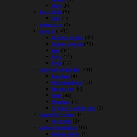
Rund
(5)
Kosttilskud
(5)
CBD
(1)
Kølemåtter
(2)
Legetøj
(147)
Aktivitet legetøj
(32)
Diverse Legetøj
(70)
Kiwi
(11)
Kong
(21)
Petit
(12)
Liner/seler/halsbånd
(231)
Bandana
(4)
Hundehalsbånd
(71)
Hundeseler
(53)
Liner
(93)
Showliner
(4)
Sporliner og Opbinding
(3)
Loppe/flåt midler
(11)
Vetocanis
(2)
Lygter/lyshalsbånd
(13)
Diverse Lygter
(1)