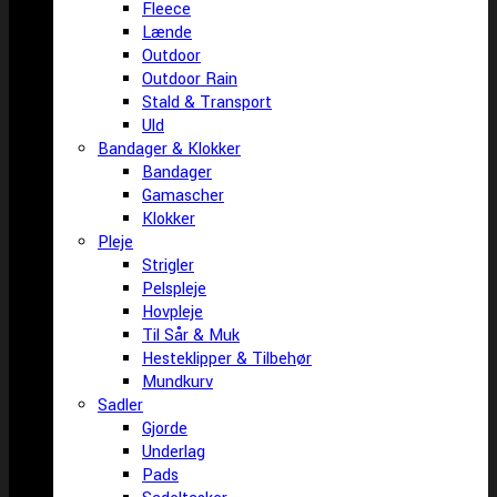
Fleece
Lænde
Outdoor
Outdoor Rain
Stald & Transport
Uld
Bandager & Klokker
Bandager
Gamascher
Klokker
Pleje
Strigler
Pelspleje
Hovpleje
Til Sår & Muk
Hesteklipper & Tilbehør
Mundkurv
Sadler
Gjorde
Underlag
Pads