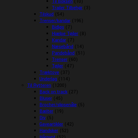
Til Boksen
(10)
Trailer Tilbehør
(3)
Tilskud
(54)
Trenser/kandar
(196)
Bidløs
(7)
Hjælpe Tøjler
(8)
Kandar
(7)
Næsebånd
(14)
Pandebånd
(51)
Trenser
(60)
Tøjler
(47)
Træktove
(37)
Underlag
(114)
Til Rytteren
(1200)
Back on track
(27)
Bluser
(45)
Brocher/slipsenåle
(5)
Bælter
(19)
Div
(5)
Gaveartikler
(42)
Handsker
(52)
Hårpynt
(52)