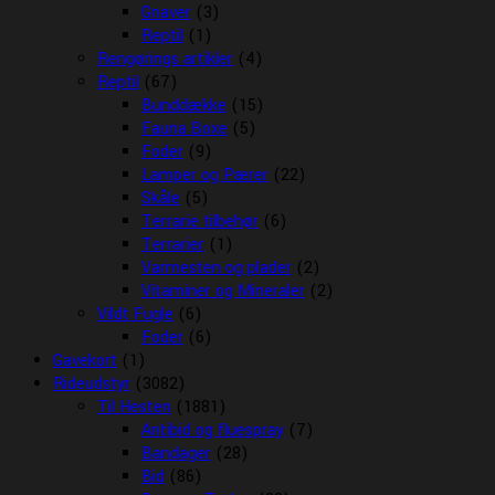
Gnaver
(3)
Reptil
(1)
Rengørings artikler
(4)
Reptil
(67)
Bunddække
(15)
Fauna Boxe
(5)
Foder
(9)
Lamper og Pærer
(22)
Skåle
(5)
Terrarie tilbehør
(6)
Terrarier
(1)
Varmesten og plader
(2)
Vitaminer og Mineraler
(2)
Vildt Fugle
(6)
Foder
(6)
Gavekort
(1)
Rideudstyr
(3082)
Til Hesten
(1881)
Antibid og fluespray
(7)
Bandager
(28)
Bid
(86)