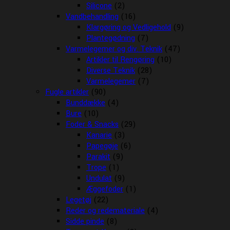
Silicone
(2)
Vandbehandling
(16)
Klargøring og Vedligehold
(9)
Plantegødning
(7)
Varmelegemer og div. Teknik
(47)
Artikler til Rengøring
(10)
Diverse Teknik
(28)
Varmelegemer
(7)
Fugle artikler
(90)
Bunddække
(4)
Bure
(10)
Foder & Snacks
(29)
Kanarie
(3)
Papegøje
(6)
Parakit
(9)
Trope
(1)
Undulat
(9)
Æggefoder
(1)
Legetøj
(22)
Reder og redemateriale
(4)
Sidde pinde
(8)