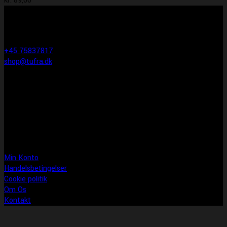
kr.
89,00
KONTAKT INFO
Tufra Dyrecenter & Ridesport
Egtvedvej 1F 6000 Kolding
+45 75837817
shop@tufra.dk
Åbningstider
Man-fre: 10:00-17:30
Lørdag: 10:00-14:00
Søndag: LUKKET
Information
Min Konto
Handelsbetingelser
Cookie politik
Om Os
Kontakt