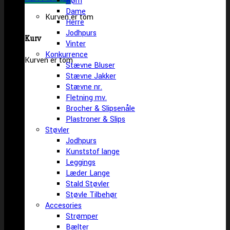
Børn
Dame
Kurven er tom
Herre
Jodhpurs
Kurv
Vinter
Konkurrence
Kurven er tom
Stævne Bluser
Stævne Jakker
Stævne nr.
Fletning mv.
Brocher & Slipsenåle
Plastroner & Slips
Støvler
Jodhpurs
Kunststof lange
Leggings
Læder Lange
Stald Støvler
Støvle Tilbehør
Accesories
Strømper
Bælter