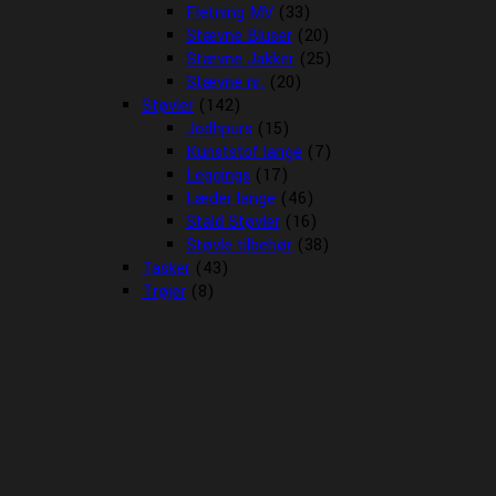
Fletning MV
(33)
Stævne Bluser
(20)
Stævne Jakker
(25)
Stævne nr.
(20)
Støvler
(142)
Jodhpurs
(15)
Kunststof lange
(7)
Leggings
(17)
Læder lange
(46)
Stald Støvler
(16)
Støvle tilbehør
(38)
Tasker
(43)
Trøjer
(8)