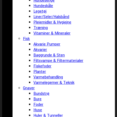
Hundesenge
Hundeskåle
Legetøj
Liner/Seler/Halsbånd
Plejemidler & Hygiejne
Træning
Vitaminer & Mineraler
Fisk
Akvarie Pumper
Akvarier
Baggrunde & Sten
Filtsvampe & Filtermaterialer
Fiskefoder
Planter
Varmebehandling
Varmelegemer & Teknik
Gnaver
Bundstrø
Bure
Foder
Huse
Huler & Tunneller