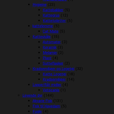
Hygiejne
(23)
Kattebakker
(5)
Kattegrus
(12)
Kattetoiletter
(5)
kattelemme
(5)
Cat Mate
(5)
Katteskåle
(15)
Automater
(3)
Keramik
(3)
Melamin
(2)
Plast
(4)
Sutteflasker
(2)
Kradsemiljøer og Legetøj
(32)
Katte Legetøj
(18)
Kradsemiljøer
(14)
Loppe/flåt midler
(4)
Vetocanis
(1)
Levende dyr
(144)
Akvarie Fisk
(131)
Fisk til Havedam
(5)
Fugle
(4)