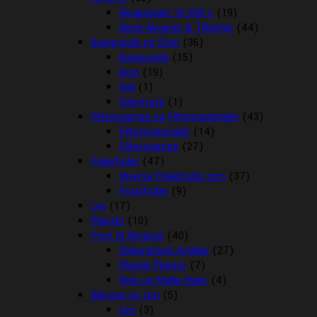
Akvariesæt 10-260 L
(19)
Biorb Akvarier & Tilbehør
(44)
Baggrunde og Sten
(36)
Baggrunde
(15)
Grus
(19)
Soil
(1)
Substrate
(1)
Filtersvampe og Filtermaterialer
(43)
Filtermaterialer
(14)
Filtersvampe
(27)
Fiskefoder
(47)
Diverse Fiskefoder mm
(37)
Frostfoder
(9)
Lys
(17)
Planter
(10)
Pynt til Akvariet
(40)
Dekorations Artikler
(27)
Plastik Planter
(7)
Reje og Malle Huler
(4)
Silicone og Lim
(5)
Lim
(3)