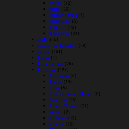
Diverse
(12)
Gjorde
(35)
Sadel overtræk
(7)
Sadeltasker
(5)
Stigbøjler
(42)
Stigremme
(24)
Sadler
(15)
Sliksten og Godbidder
(28)
Strigler
(151)
Tasker
(1)
Til sår og muk
(26)
Til stalden
(127)
Boksgardin
(5)
Diverse
(10)
Hager
(5)
Hesteklipper og tilbehør
(8)
Hønet mv
(26)
Krybber/Spande
(21)
Mordax
(2)
Opbinding
(18)
Ophæng
(12)