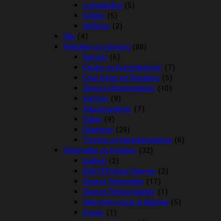
Lyshalsbånd
(5)
Orbiloc
(5)
Reflexer
(2)
Olie
(4)
Pelspleje og trimning
(88)
Børster
(6)
Carder og Gummibørster
(7)
Coat Kings og Shedders
(5)
Diverse Plejeprodukter
(10)
Kamme
(9)
Klippemaskiner
(7)
Sakse
(9)
Shampoo
(29)
Trimme og Udredningsknive
(6)
Plejemidler og hygiejne
(32)
bagben
(2)
BUSTER Body Sleeves
(2)
Diverse Plejemidler
(17)
Diverse Plejeprodukter
(1)
Høm høm poser & tilbehør
(5)
Kraver
(1)