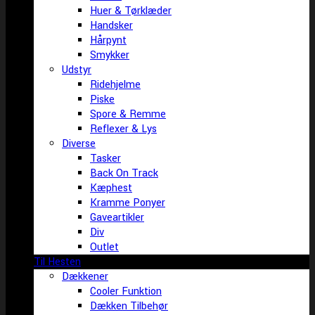
Huer & Tørklæder
Handsker
Hårpynt
Smykker
Udstyr
Ridehjelme
Piske
Spore & Remme
Reflexer & Lys
Diverse
Tasker
Back On Track
Kæphest
Kramme Ponyer
Gaveartikler
Div
Outlet
Til Hesten
Dækkener
Cooler Funktion
Dækken Tilbehør