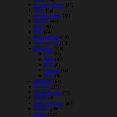
Huer og tørklæder
(24)
Jakker
(52)
Kramme Ponyer
(25)
Kæphest
(47)
Outlet
(83)
Piske
(74)
Plastroner/slips
(12)
Reflexer og lys
(13)
Ridebukser
(149)
Børn
(32)
Dame
(91)
Herre
(6)
Jodhpurs
(12)
Vinter
(6)
Ridehjelme
(64)
Rideveste
(15)
Sikkerhedsveste
(11)
Smykker
(6)
Sporer og remme
(50)
Strømper
(33)
Stævne
(102)