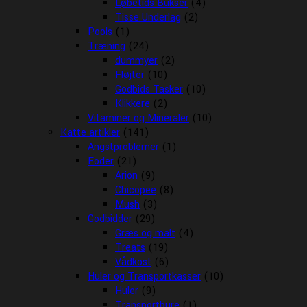
Løbetids Bukser
(4)
Tisse Underlag
(2)
Pools
(1)
Træning
(24)
dummyer
(2)
Fløjter
(10)
Godbids Tasker
(10)
Klikkere
(2)
Vitaminer og Mineraler
(10)
Katte artikler
(141)
Angstproblemer
(1)
Foder
(21)
Arion
(9)
Chicopee
(8)
Mush
(3)
Godbidder
(29)
Græs og malt
(4)
Treats
(19)
Vådkost
(6)
Huler og Transportkasser
(10)
Huler
(9)
Transportbure
(1)