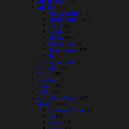
Boxe og Tasker
(28)
Dækkener
(116)
Cooler/Funktion
(11)
Dækken Tilbehør
(21)
Fleece
(12)
Lænde
(7)
Outdoor
(40)
Outdoor Rain
(15)
Stald/Transport
(4)
Uld
(3)
Fortøj og martingal
(9)
Gamascher
(73)
Grimer
(139)
Hestefoder
(3)
Hovpleje
(26)
Hutter
(49)
Insektdækken/Masker
(47)
Islænder
(141)
Beklædning Rytter
(14)
Bid
(7)
Diverse
(13)
Dækken
(6)