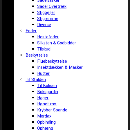
Sadeltasker
Sadel Overtræk
Stigbøjler
Stigremme
Diverse
Foder
Hestefoder
Sliksten & Godbidder
Tilskud
Beskyttelse
Fluebeskyttelse
Insektdækken & Masker
Hutter
Til Stalden
Til Boksen
Boksgardin
Hager
Hønet mv.
Krybber Spande
Mordax
Opbinding
Ophæng