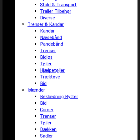
Stald & Transport
Trailer Tilbehør
Diverse
Trenser & Kandar
Kandar
Næsebånd
Pandebånd
Trenser
Bidløs
Tøjler
Hjælpetøjler
Træktove
Bid
Islænder
Beklædning Rytter
Bid
Grimer
Trenser
Tøjler
Dækken
Sadler