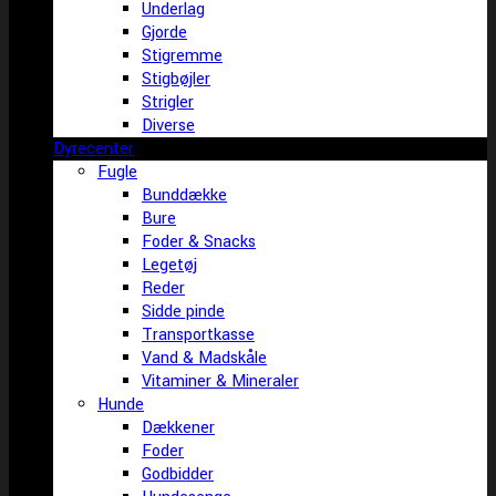
Underlag
Gjorde
Stigremme
Stigbøjler
Strigler
Diverse
Dyrecenter
Fugle
Bunddække
Bure
Foder & Snacks
Legetøj
Reder
Sidde pinde
Transportkasse
Vand & Madskåle
Vitaminer & Mineraler
Hunde
Dækkener
Foder
Godbidder