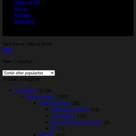
Viden om dyr
Om os
Kontakt
Ønskeliste
Vare Farve
/
Mixed Berry
Filter
Viser 1 resultat
Produkt Kategorier
Dyrecenter
(2122)
Akvarie artikler
(353)
Akvarie Pumper
(28)
Indvendige Pumper
(12)
Luft pumper
(10)
Udvendige Spand Pumper
(5)
UV
(1)
Akvarier
(63)