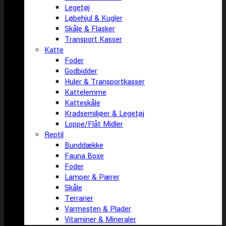
Legetøj
Løbehjul & Kugler
Skåle & Flasker
Transport Kasser
Katte
Foder
Godbidder
Huler & Transportkasser
Kattelemme
Katteskåle
Kradsemiljøer & Legetøj
Loppe/Flåt Midler
Reptil
Bunddække
Fauna Boxe
Foder
Lamper & Pærer
Skåle
Terrarier
Varmesten & Plader
Vitaminer & Mineraler