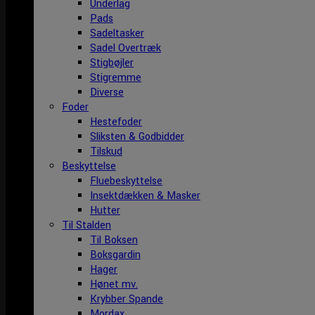
Underlag
Pads
Sadeltasker
Sadel Overtræk
Stigbøjler
Stigremme
Diverse
Foder
Hestefoder
Sliksten & Godbidder
Tilskud
Beskyttelse
Fluebeskyttelse
Insektdækken & Masker
Hutter
Til Stalden
Til Boksen
Boksgardin
Hager
Hønet mv.
Krybber Spande
Mordax