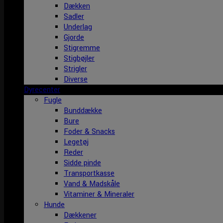
Dækken
Sadler
Underlag
Gjorde
Stigremme
Stigbøjler
Strigler
Diverse
Dyrecenter
Fugle
Bunddække
Bure
Foder & Snacks
Legetøj
Reder
Sidde pinde
Transportkasse
Vand & Madskåle
Vitaminer & Mineraler
Hunde
Dækkener