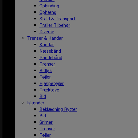
Opbinding
Ophæng
Stald & Transport
Trailer Tilbehør
Diverse
Trenser & Kandar
Kandar
Næsebånd
Pandebånd
Trenser
Bidløs
Tøjler
Hjælpetøjler
Træktove
Bid
Islænder
Beklædning Rytter
Bid
Grimer
Trenser
Tøjler