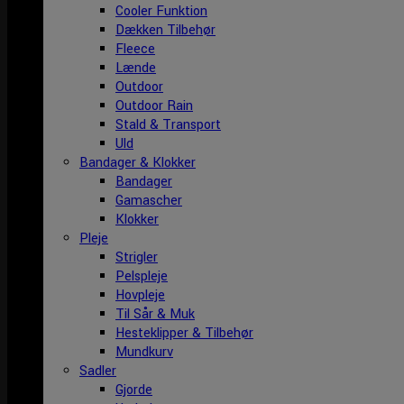
Cooler Funktion
Dækken Tilbehør
Fleece
Lænde
Outdoor
Outdoor Rain
Stald & Transport
Uld
Bandager & Klokker
Bandager
Gamascher
Klokker
Pleje
Strigler
Pelspleje
Hovpleje
Til Sår & Muk
Hesteklipper & Tilbehør
Mundkurv
Sadler
Gjorde