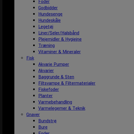
Foder
Godbidder
Hundesenge
Hundeskåle
Legetøj
Liner/Seler/Halsbånd
Plejemidler & Hygiejne
Træning
Vitaminer & Mineraler
Fisk
Akvarie Pumper
Akvarier
Baggrunde & Sten
Filtsvampe & Filtermaterialer
Fiskefoder
Planter
Varmebehandling
Varmelegemer & Teknik
Gnaver
Bundstrø
Bure
Foder