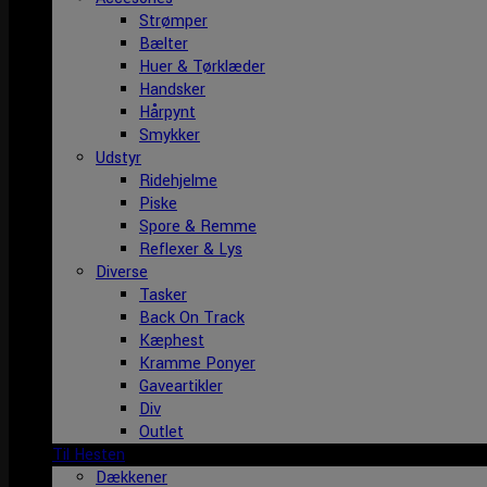
Strømper
Bælter
Huer & Tørklæder
Handsker
Hårpynt
Smykker
Udstyr
Ridehjelme
Piske
Spore & Remme
Reflexer & Lys
Diverse
Tasker
Back On Track
Kæphest
Kramme Ponyer
Gaveartikler
Div
Outlet
Til Hesten
Dækkener