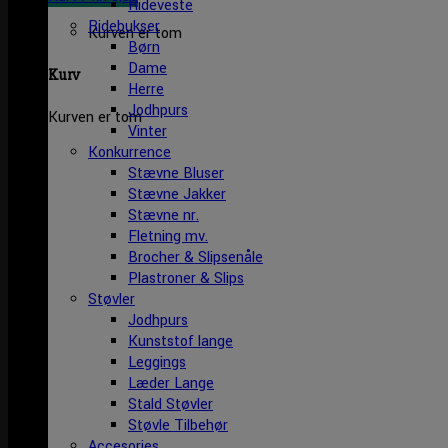
Rideveste
Ridebukser
Kurven er tom
Børn
Dame
Kurv
Herre
Jodhpurs
Kurven er tom
Vinter
Konkurrence
Stævne Bluser
Stævne Jakker
Stævne nr.
Fletning mv.
Brocher & Slipsenåle
Plastroner & Slips
Støvler
Jodhpurs
Kunststof lange
Leggings
Læder Lange
Stald Støvler
Støvle Tilbehør
Accesories