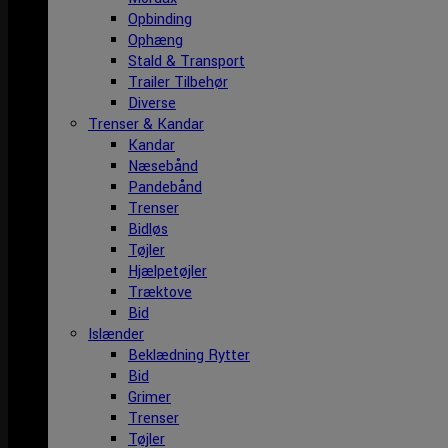
Opbinding
Ophæng
Stald & Transport
Trailer Tilbehør
Diverse
Trenser & Kandar
Kandar
Næsebånd
Pandebånd
Trenser
Bidløs
Tøjler
Hjælpetøjler
Træktove
Bid
Islænder
Beklædning Rytter
Bid
Grimer
Trenser
Tøjler