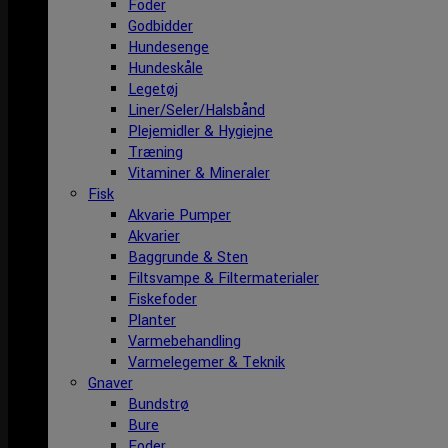
Foder
Godbidder
Hundesenge
Hundeskåle
Legetøj
Liner/Seler/Halsbånd
Plejemidler & Hygiejne
Træning
Vitaminer & Mineraler
Fisk
Akvarie Pumper
Akvarier
Baggrunde & Sten
Filtsvampe & Filtermaterialer
Fiskefoder
Planter
Varmebehandling
Varmelegemer & Teknik
Gnaver
Bundstrø
Bure
Foder