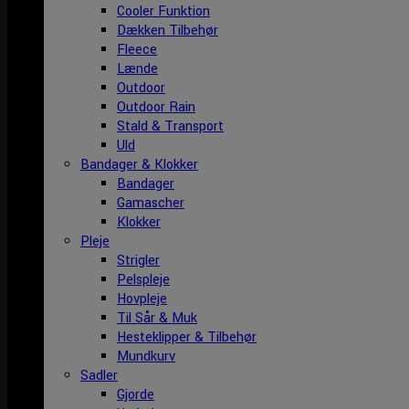
Cooler Funktion
Dækken Tilbehør
Fleece
Lænde
Outdoor
Outdoor Rain
Stald & Transport
Uld
Bandager & Klokker
Bandager
Gamascher
Klokker
Pleje
Strigler
Pelspleje
Hovpleje
Til Sår & Muk
Hesteklipper & Tilbehør
Mundkurv
Sadler
Gjorde