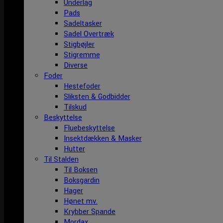
Underlag
Pads
Sadeltasker
Sadel Overtræk
Stigbøjler
Stigremme
Diverse
Foder
Hestefoder
Sliksten & Godbidder
Tilskud
Beskyttelse
Fluebeskyttelse
Insektdækken & Masker
Hutter
Til Stalden
Til Boksen
Boksgardin
Hager
Hønet mv.
Krybber Spande
Mordax