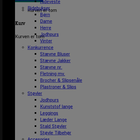
Rideveste
Ridebukser
Kurven er tom
Børn
Dame
Kurv
Herre
Jodhpurs
Kurven er tom
Vinter
Konkurrence
Stævne Bluser
Stævne Jakker
Stævne nr.
Fletning mv.
Brocher & Slipsenåle
Plastroner & Slips
Støvler
Jodhpurs
Kunststof lange
Leggings
Læder Lange
Stald Støvler
Støvle Tilbehør
Accesories