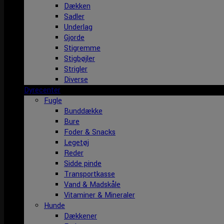
Dækken
Sadler
Underlag
Gjorde
Stigremme
Stigbøjler
Strigler
Diverse
Dyrecenter
Fugle
Bunddække
Bure
Foder & Snacks
Legetøj
Reder
Sidde pinde
Transportkasse
Vand & Madskåle
Vitaminer & Mineraler
Hunde
Dækkener