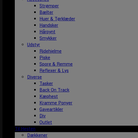
Strømper
Bælter
Huer & Tørklæder
Handsker
Hårpynt
Smykker
Udstyr
Ridehjelme
Piske
Spore & Remme
Reflexer & Lys
Diverse
Tasker
Back On Track
Kæphest
Kramme Ponyer
Gaveartikler
Div
Outlet
Til Hesten
Dækkener