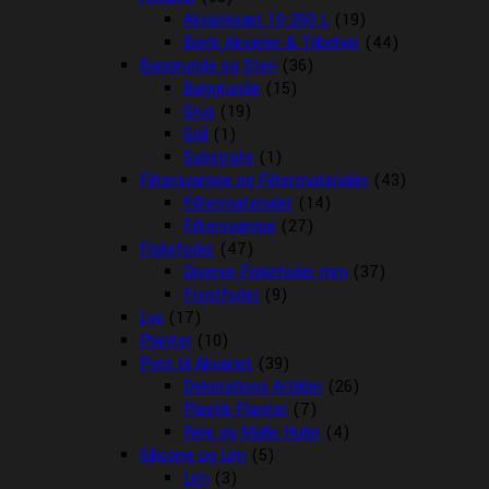
Akvariesæt 10-260 L
(19)
Biorb Akvarier & Tilbehør
(44)
Baggrunde og Sten
(36)
Baggrunde
(15)
Grus
(19)
Soil
(1)
Substrate
(1)
Filtersvampe og Filtermaterialer
(43)
Filtermaterialer
(14)
Filtersvampe
(27)
Fiskefoder
(47)
Diverse Fiskefoder mm
(37)
Frostfoder
(9)
Lys
(17)
Planter
(10)
Pynt til Akvariet
(39)
Dekorations Artikler
(26)
Plastik Planter
(7)
Reje og Malle Huler
(4)
Silicone og Lim
(5)
Lim
(3)