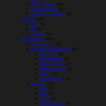
Skåle og Flasker
(20)
Transport Kasser
(5)
Vitaminer og Mineraler
(9)
Havedam
(10)
Foder
(6)
Net
(2)
Vandpleje
(2)
Hunde artikler
(1087)
Angstproblemer
(6)
Biludstyr og transportbure
(50)
Cykel Kurve
(2)
Diverse til bilen
(8)
Sikkerheds seler
(7)
Sædebeskyttelse
(6)
Tasker
(12)
Transportbure
(15)
Dækkener
(27)
Regn
(3)
Strik
(4)
Terapi
(2)
Tørre Dækkener
(3)