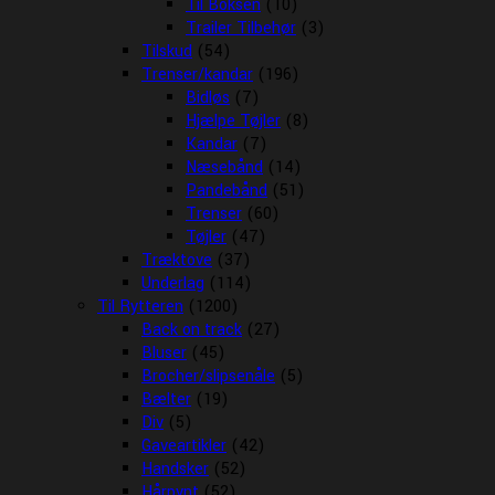
Til Boksen
(10)
Trailer Tilbehør
(3)
Tilskud
(54)
Trenser/kandar
(196)
Bidløs
(7)
Hjælpe Tøjler
(8)
Kandar
(7)
Næsebånd
(14)
Pandebånd
(51)
Trenser
(60)
Tøjler
(47)
Træktove
(37)
Underlag
(114)
Til Rytteren
(1200)
Back on track
(27)
Bluser
(45)
Brocher/slipsenåle
(5)
Bælter
(19)
Div
(5)
Gaveartikler
(42)
Handsker
(52)
Hårpynt
(52)