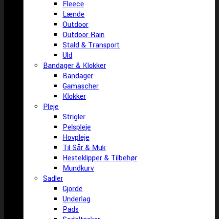
Fleece
Lænde
Outdoor
Outdoor Rain
Stald & Transport
Uld
Bandager & Klokker
Bandager
Gamascher
Klokker
Pleje
Strigler
Pelspleje
Hovpleje
Til Sår & Muk
Hesteklipper & Tilbehør
Mundkurv
Sadler
Gjorde
Underlag
Pads