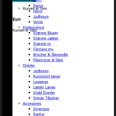
Børn
Dame
Kurven er tom
Herre
Jodhpurs
Kurv
Vinter
Konkurrence
Kurven er tom
Stævne Bluser
Stævne Jakker
Stævne nr.
Fletning mv.
Brocher & Slipsenåle
Plastroner & Slips
Støvler
Jodhpurs
Kunststof lange
Leggings
Læder Lange
Stald Støvler
Støvle Tilbehør
Accesories
Strømper
Bælter