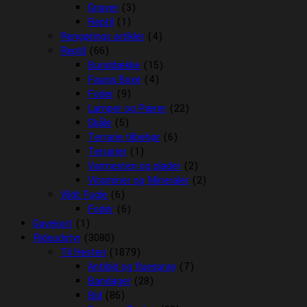
Gnaver
(3)
Reptil
(1)
Rengørings artikler
(4)
Reptil
(66)
Bunddække
(15)
Fauna Boxe
(4)
Foder
(9)
Lamper og Pærer
(22)
Skåle
(5)
Terrarie tilbehør
(6)
Terrarier
(1)
Varmesten og plader
(2)
Vitaminer og Mineraler
(2)
Vildt Fugle
(6)
Foder
(6)
Gavekort
(1)
Rideudstyr
(3080)
Til Hesten
(1879)
Antibid og fluespray
(7)
Bandager
(28)
Bid
(86)