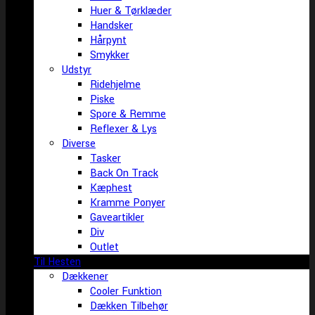
Huer & Tørklæder
Handsker
Hårpynt
Smykker
Udstyr
Ridehjelme
Piske
Spore & Remme
Reflexer & Lys
Diverse
Tasker
Back On Track
Kæphest
Kramme Ponyer
Gaveartikler
Div
Outlet
Til Hesten
Dækkener
Cooler Funktion
Dækken Tilbehør