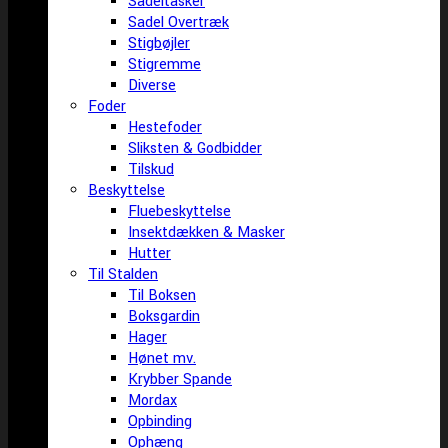
Sadeltasker
Sadel Overtræk
Stigbøjler
Stigremme
Diverse
Foder
Hestefoder
Sliksten & Godbidder
Tilskud
Beskyttelse
Fluebeskyttelse
Insektdækken & Masker
Hutter
Til Stalden
Til Boksen
Boksgardin
Hager
Hønet mv.
Krybber Spande
Mordax
Opbinding
Ophæng