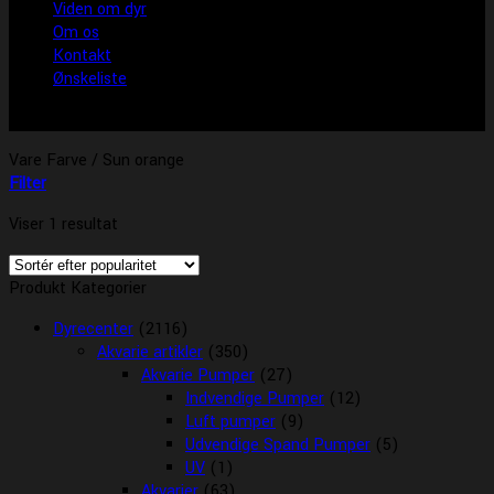
Viden om dyr
Om os
Kontakt
Ønskeliste
Vare Farve
/
Sun orange
Filter
Viser 1 resultat
Produkt Kategorier
Dyrecenter
(2116)
Akvarie artikler
(350)
Akvarie Pumper
(27)
Indvendige Pumper
(12)
Luft pumper
(9)
Udvendige Spand Pumper
(5)
UV
(1)
Akvarier
(63)