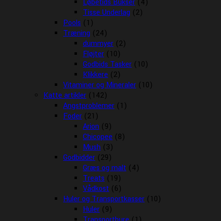
Løbetids Bukser
(4)
Tisse Underlag
(2)
Pools
(1)
Træning
(24)
dummyer
(2)
Fløjter
(10)
Godbids Tasker
(10)
Klikkere
(2)
Vitaminer og Mineraler
(10)
Katte artikler
(142)
Angstproblemer
(1)
Foder
(21)
Arion
(9)
Chicopee
(8)
Mush
(3)
Godbidder
(29)
Græs og malt
(4)
Treats
(19)
Vådkost
(6)
Huler og Transportkasser
(10)
Huler
(9)
Transportbure
(1)