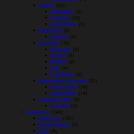
Hygiejne
(23)
Kattebakker
(5)
Kattegrus
(12)
Kattetoiletter
(5)
kattelemme
(5)
Cat Mate
(5)
Katteskåle
(15)
Automater
(3)
Keramik
(3)
Melamin
(2)
Plast
(4)
Sutteflasker
(2)
Kradsemiljøer og Legetøj
(32)
Katte Legetøj
(18)
Kradsemiljøer
(14)
Loppe/flåt midler
(5)
Vetocanis
(2)
Levende dyr
(144)
Akvarie Fisk
(131)
Fisk til Havedam
(5)
Fugle
(4)