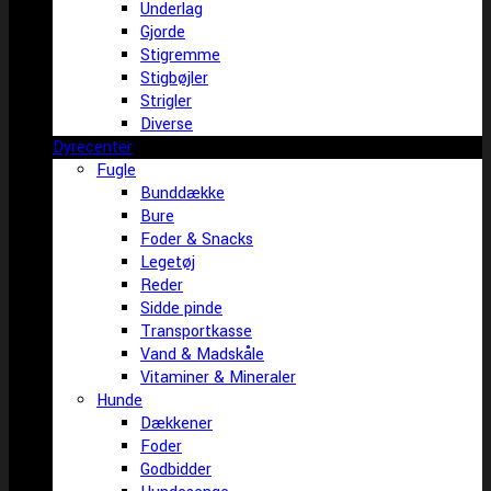
Underlag
Gjorde
Stigremme
Stigbøjler
Strigler
Diverse
Dyrecenter
Fugle
Bunddække
Bure
Foder & Snacks
Legetøj
Reder
Sidde pinde
Transportkasse
Vand & Madskåle
Vitaminer & Mineraler
Hunde
Dækkener
Foder
Godbidder