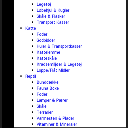
Legetøj
Løbehjul & Kugler
Skåle & Flasker
Transport Kasser
Katte
Foder
Godbidder
Huler & Transportkasser
Kattelemme
Katteskåle
Kradsemiljøer & Legetøj
Loppe/Flåt Midler
Reptil
Bunddække
Fauna Boxe
Foder
Lamper & Pærer
Skåle
Terrarier
Varmesten & Plader
Vitaminer & Mineraler