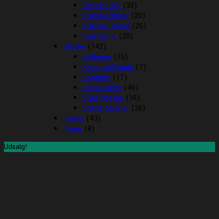
Fletning MV
(33)
Stævne Bluser
(20)
Stævne Jakker
(25)
Stævne nr.
(20)
Støvler
(142)
Jodhpurs
(15)
Kunststof lange
(7)
Leggings
(17)
Læder lange
(46)
Stald Støvler
(16)
Støvle tilbehør
(38)
Tasker
(43)
Trøjer
(8)
Udsalg!