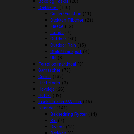
Boxe og Tasker
(28)
Dækkener
(116)
Cooler/Funktion
(11)
Dækken Tilbehør
(21)
Fleece
(12)
Lænde
(7)
Outdoor
(40)
Outdoor Rain
(15)
Stald/Transport
(4)
Uld
(3)
Fortøj og martingal
(9)
Gamascher
(73)
Grimer
(139)
Hestefoder
(3)
Hovpleje
(26)
Hutter
(49)
Insektdækken/Masker
(46)
Islænder
(141)
Beklædning Rytter
(14)
Bid
(7)
Diverse
(13)
Dækken
(6)