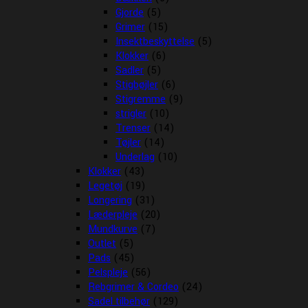
Gjorde
(5)
Grimer
(15)
Insektbeskyttelse
(5)
Klokker
(6)
Sadler
(5)
Stigbøjler
(6)
Stigremme
(9)
strigler
(10)
Trenser
(14)
Tøjler
(14)
Underlag
(10)
Klokker
(43)
Legetøj
(19)
Longering
(31)
Læderpleje
(20)
Mundkurve
(7)
Outlet
(5)
Pads
(45)
Pelspleje
(56)
Rebgrimer & Cordeo
(24)
Sadel tilbehør
(129)