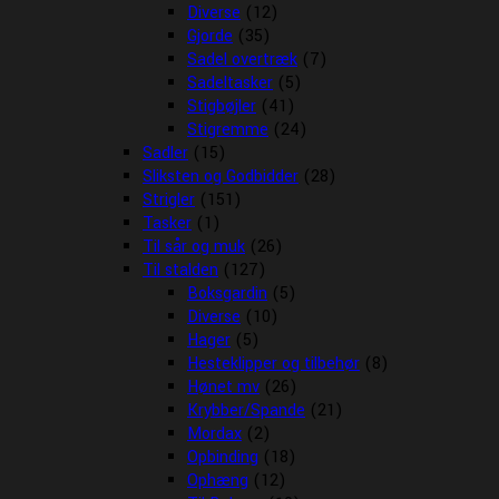
Diverse
(12)
Gjorde
(35)
Sadel overtræk
(7)
Sadeltasker
(5)
Stigbøjler
(41)
Stigremme
(24)
Sadler
(15)
Sliksten og Godbidder
(28)
Strigler
(151)
Tasker
(1)
Til sår og muk
(26)
Til stalden
(127)
Boksgardin
(5)
Diverse
(10)
Hager
(5)
Hesteklipper og tilbehør
(8)
Hønet mv
(26)
Krybber/Spande
(21)
Mordax
(2)
Opbinding
(18)
Ophæng
(12)