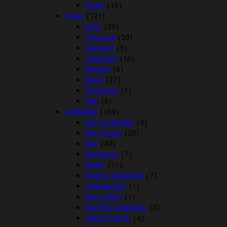
Vinter
(15)
Foder
(121)
Arion
(39)
Chicopee
(20)
Easybarf
(5)
Eukanuba
(16)
Genesis
(6)
Mush
(27)
Pronature
(1)
Rafi
(6)
Godbidder
(169)
Barf godbidder
(3)
Barf Snack
(20)
Ben
(40)
Benebone
(7)
Boxby
(11)
Diverse godbidder
(7)
Julekalender
(1)
Kiwi walker
(1)
Kornfrie Godbidder
(3)
Lakse Krønch
(4)