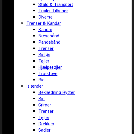
Stald & Transport
Trailer Tilbehør
Diverse
Trenser & Kandar
Kandar
Næsebånd
Pandebånd
Trenser
Bidløs
Tøjler
Hjælpetøjler
Træktove
Bid
Islænder
Beklædning Rytter
Bid
Grimer
Trenser
Tøjler
Dækken
Sadler