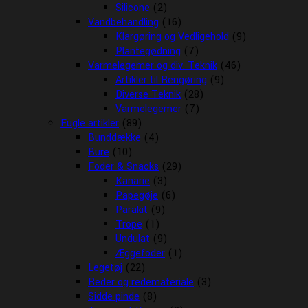
Silicone
(2)
Vandbehandling
(16)
Klargøring og Vedligehold
(9)
Plantegødning
(7)
Varmelegemer og div. Teknik
(46)
Artikler til Rengøring
(9)
Diverse Teknik
(28)
Varmelegemer
(7)
Fugle artikler
(89)
Bunddække
(4)
Bure
(10)
Foder & Snacks
(29)
Kanarie
(3)
Papegøje
(6)
Parakit
(9)
Trope
(1)
Undulat
(9)
Æggefoder
(1)
Legetøj
(22)
Reder og redemateriale
(3)
Sidde pinde
(8)