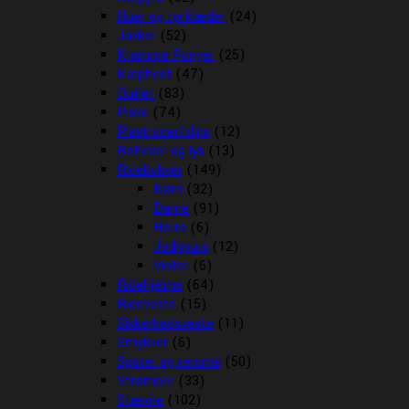
Huer og tørklæder
(24)
Jakker
(52)
Kramme Ponyer
(25)
Kæphest
(47)
Outlet
(83)
Piske
(74)
Plastroner/slips
(12)
Reflexer og lys
(13)
Ridebukser
(149)
Børn
(32)
Dame
(91)
Herre
(6)
Jodhpurs
(12)
Vinter
(6)
Ridehjelme
(64)
Rideveste
(15)
Sikkerhedsveste
(11)
Smykker
(6)
Sporer og remme
(50)
Strømper
(33)
Stævne
(102)