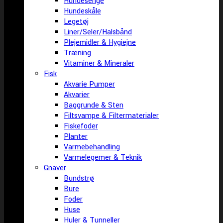
Hundesenge
Hundeskåle
Legetøj
Liner/Seler/Halsbånd
Plejemidler & Hygiejne
Træning
Vitaminer & Mineraler
Fisk
Akvarie Pumper
Akvarier
Baggrunde & Sten
Filtsvampe & Filtermaterialer
Fiskefoder
Planter
Varmebehandling
Varmelegemer & Teknik
Gnaver
Bundstrø
Bure
Foder
Huse
Huler & Tunneller