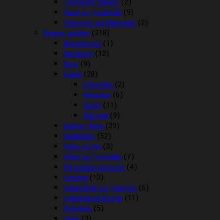
Transport Kasser
(2)
Vand og madskåle
(9)
Vitaminer og Mineraler
(2)
Gnaver artikler
(218)
Beroligende
(1)
Bundstrø
(12)
Bure
(9)
Foder
(28)
Chinchilla
(2)
Hamster
(6)
Kanin
(11)
Marsvin
(9)
Gnaver Huse
(29)
Godbidder
(52)
Halm og Hø
(3)
Huler og Tunneller
(7)
Hø hække og bolde
(4)
Legetøj
(13)
Løbegårde og Toiletter
(6)
Løbehjul og Kugler
(11)
Pelspleje
(5)
Seler
(3)