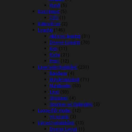
Rund
(5)
Kosttilskud
(5)
CBD
(1)
Kølemåtter
(2)
Legetøj
(146)
Aktivitet legetøj
(31)
Diverse Legetøj
(70)
Kiwi
(11)
Kong
(21)
Petit
(12)
Liner/seler/halsbånd
(231)
Bandana
(4)
Hundehalsbånd
(71)
Hundeseler
(53)
Liner
(93)
Showliner
(4)
Sporliner og Opbinding
(3)
Loppe/flåt midler
(12)
Vetocanis
(3)
Lygter/lyshalsbånd
(13)
Diverse Lygter
(1)