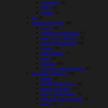
Lyshalsbånd
(5)
Orbiloc
(5)
Reflexer
(2)
Olie
(4)
Pelspleje og trimning
(88)
Børster
(6)
Carder og Gummibørster
(7)
Coat Kings og Shedders
(5)
Diverse Plejeprodukter
(10)
Kamme
(9)
Klippemaskiner
(7)
Sakse
(9)
Shampoo
(29)
Trimme og Udredningsknive
(6)
Plejemidler og hygiejne
(32)
bagben
(2)
BUSTER Body Sleeves
(2)
Diverse Plejemidler
(17)
Diverse Plejeprodukter
(1)
Høm høm poser & tilbehør
(5)
Kraver
(1)