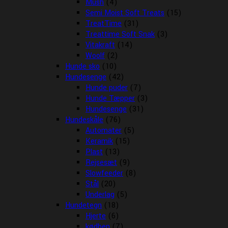
Mush
(4)
Semi Moist Soft Treats
(15)
TreatTime
(31)
Treattime Soft Snak
(3)
Vitakraft
(14)
Woolf
(2)
Hunde sko
(10)
Hundesenge
(42)
Hunde puder
(7)
Hunde Tæpper
(3)
Hundesenge
(31)
Hundeskåle
(76)
Automater
(5)
Keramik
(15)
Plast
(13)
Rejsesæt
(9)
Slowfeeder
(8)
Stål
(20)
Underlag
(5)
Hundetegn
(18)
Hjerte
(6)
kødben
(7)