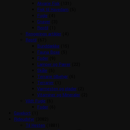
Akvarie Fisk
(131)
Fisk til Havedam
(5)
Fugle
(4)
Gnaver
(3)
Reptil
(1)
Rengørings artikler
(4)
Reptil
(67)
Bunddække
(15)
Fauna Boxe
(5)
Foder
(9)
Lamper og Pærer
(22)
Skåle
(5)
Terrarie tilbehør
(6)
Terrarier
(1)
Varmesten og plader
(2)
Vitaminer og Mineraler
(2)
Vildt Fugle
(6)
Foder
(6)
Gavekort
(1)
Rideudstyr
(3082)
Til Hesten
(1881)