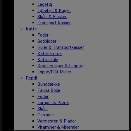
Legetøj
Løbehjul & Kugler
Skåle & Flasker
Transport Kasser
Katte
Foder
Godbidder
Huler & Transportkasser
Kattelemme
Katteskåle
Kradsemiljøer & Legetøj
Loppe/Flåt Midler
Reptil
Bunddække
Fauna Boxe
Foder
Lamper & Pærer
Skåle
Terrarier
Varmesten & Plader
Vitaminer & Mineraler