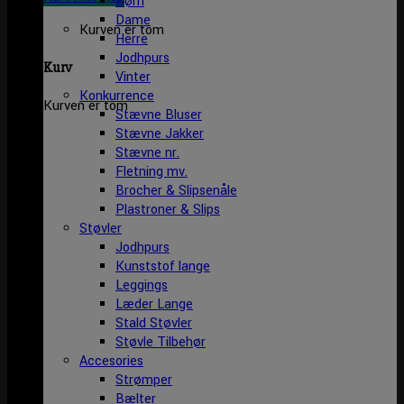
Børn
Dame
Kurven er tom
Herre
Jodhpurs
Kurv
Vinter
Konkurrence
Kurven er tom
Stævne Bluser
Stævne Jakker
Stævne nr.
Fletning mv.
Brocher & Slipsenåle
Plastroner & Slips
Støvler
Jodhpurs
Kunststof lange
Leggings
Læder Lange
Stald Støvler
Støvle Tilbehør
Accesories
Strømper
Bælter