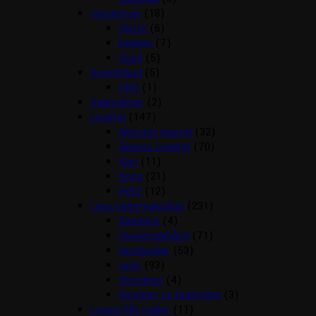
Hundetegn
(18)
Hjerte
(6)
kødben
(7)
Rund
(5)
Kosttilskud
(5)
CBD
(1)
Kølemåtter
(2)
Legetøj
(147)
Aktivitet legetøj
(32)
Diverse Legetøj
(70)
Kiwi
(11)
Kong
(21)
Petit
(12)
Liner/seler/halsbånd
(231)
Bandana
(4)
Hundehalsbånd
(71)
Hundeseler
(53)
Liner
(93)
Showliner
(4)
Sporliner og Opbinding
(3)
Loppe/flåt midler
(11)