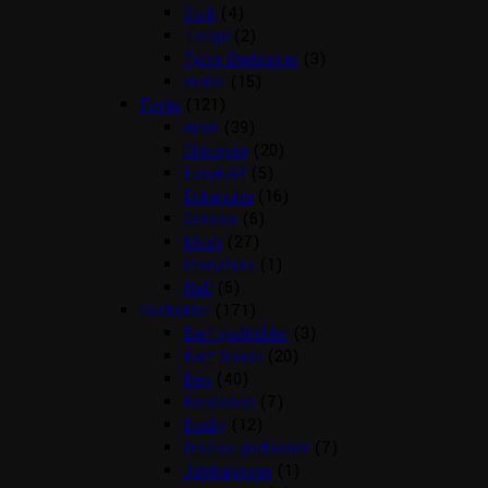
Strik
(4)
Terapi
(2)
Tørre Dækkener
(3)
Vinter
(15)
Foder
(121)
Arion
(39)
Chicopee
(20)
Easybarf
(5)
Eukanuba
(16)
Genesis
(6)
Mush
(27)
Pronature
(1)
Rafi
(6)
Godbidder
(171)
Barf godbidder
(3)
Barf Snack
(20)
Ben
(40)
Benebone
(7)
Boxby
(12)
Diverse godbidder
(7)
Julekalender
(1)