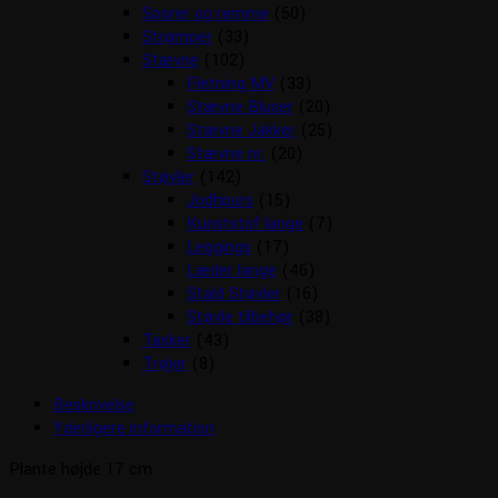
Sporer og remme
(50)
Strømper
(33)
Stævne
(102)
Fletning MV
(33)
Stævne Bluser
(20)
Stævne Jakker
(25)
Stævne nr.
(20)
Støvler
(142)
Jodhpurs
(15)
Kunststof lange
(7)
Leggings
(17)
Læder lange
(46)
Stald Støvler
(16)
Støvle tilbehør
(38)
Tasker
(43)
Trøjer
(8)
Beskrivelse
Yderligere information
Plante højde 17 cm