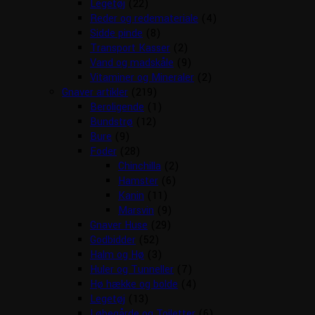
Legetøj
(22)
Reder og redemateriale
(4)
Sidde pinde
(8)
Transport Kasser
(2)
Vand og madskåle
(9)
Vitaminer og Mineraler
(2)
Gnaver artikler
(219)
Beroligende
(1)
Bundstrø
(12)
Bure
(9)
Foder
(28)
Chinchilla
(2)
Hamster
(6)
Kanin
(11)
Marsvin
(9)
Gnaver Huse
(29)
Godbidder
(52)
Halm og Hø
(3)
Huler og Tunneller
(7)
Hø hække og bolde
(4)
Legetøj
(13)
Løbegårde og Toiletter
(6)