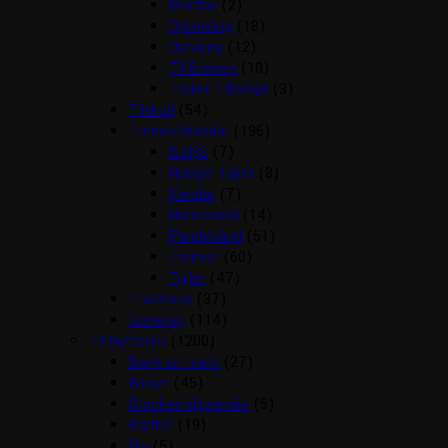
Mordax
(2)
Opbinding
(18)
Ophæng
(12)
Til Boksen
(10)
Trailer Tilbehør
(3)
Tilskud
(54)
Trenser/kandar
(196)
Bidløs
(7)
Hjælpe Tøjler
(8)
Kandar
(7)
Næsebånd
(14)
Pandebånd
(51)
Trenser
(60)
Tøjler
(47)
Træktove
(37)
Underlag
(114)
Til Rytteren
(1200)
Back on track
(27)
Bluser
(45)
Brocher/slipsenåle
(5)
Bælter
(19)
Div
(5)