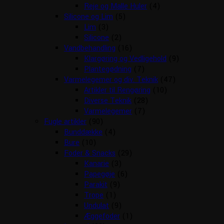
Reje og Malle Huler
(4)
Silicone og Lim
(5)
Lim
(3)
Silicone
(2)
Vandbehandling
(16)
Klargøring og Vedligehold
(9)
Plantegødning
(7)
Varmelegemer og div. Teknik
(47)
Artikler til Rengøring
(10)
Diverse Teknik
(28)
Varmelegemer
(7)
Fugle artikler
(90)
Bunddække
(4)
Bure
(10)
Foder & Snacks
(29)
Kanarie
(3)
Papegøje
(6)
Parakit
(9)
Trope
(1)
Undulat
(9)
Æggefoder
(1)