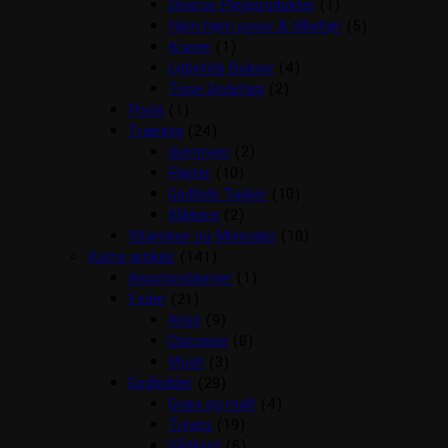
Diverse Plejeprodukter
(1)
Høm høm poser & tilbehør
(5)
Kraver
(1)
Løbetids Bukser
(4)
Tisse Underlag
(2)
Pools
(1)
Træning
(24)
dummyer
(2)
Fløjter
(10)
Godbids Tasker
(10)
Klikkere
(2)
Vitaminer og Mineraler
(10)
Katte artikler
(141)
Angstproblemer
(1)
Foder
(21)
Arion
(9)
Chicopee
(8)
Mush
(3)
Godbidder
(29)
Græs og malt
(4)
Treats
(19)
Vådkost
(6)