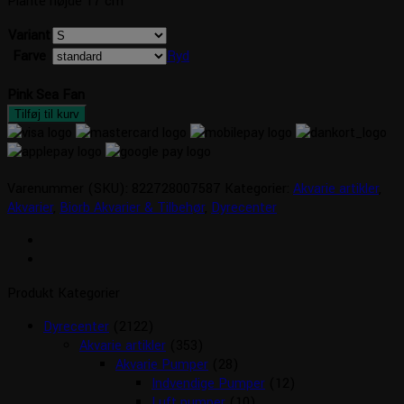
Plante højde 17 cm
Variant
Farve
Ryd
Pink Sea Fan
Tilføj til kurv
Varenummer (SKU):
822728007587
Kategorier:
Akvarie artikler
,
Akvarier
,
Biorb Akvarier & Tilbehør
,
Dyrecenter
Produkt Kategorier
Dyrecenter
(2122)
Akvarie artikler
(353)
Akvarie Pumper
(28)
Indvendige Pumper
(12)
Luft pumper
(10)