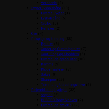
Vetocanis
(2)
Lygter/lyshalsbånd
(13)
Diverse Lygter
(1)
Lyshalsbånd
(5)
Orbiloc
(5)
Reflexer
(2)
Olie
(4)
Pelspleje og trimning
(88)
Børster
(6)
Carder og Gummibørster
(7)
Coat Kings og Shedders
(5)
Diverse Plejeprodukter
(10)
Kamme
(9)
Klippemaskiner
(7)
Sakse
(9)
Shampoo
(29)
Trimme og Udredningsknive
(6)
Plejemidler og hygiejne
(32)
bagben
(2)
BUSTER Body Sleeves
(2)
Diverse Plejemidler
(17)