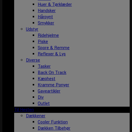
Huer & Tørklæder
Handsker
Hårpynt
Smykker
Udstyr
Ridehjelme
Piske
Spore & Remme
Reflexer & Lys
Diverse
Tasker
Back On Track
Kæphest
Kramme Ponyer
Gaveartikler
Div
Outlet
Til Hesten
Dækkener
Cooler Funktion
Dækken Tilbehør