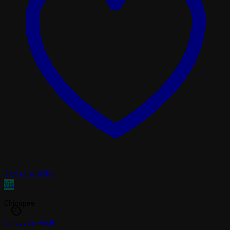
Add to Wishlist
Vis
Chicopee
cookie
Chicopee Adult