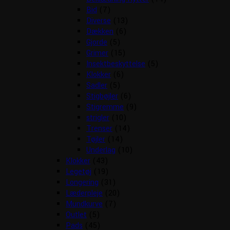
Bid
(7)
Diverse
(13)
Dækken
(6)
Gjorde
(5)
Grimer
(15)
Insektbeskyttelse
(5)
Klokker
(6)
Sadler
(5)
Stigbøjler
(6)
Stigremme
(9)
strigler
(10)
Trenser
(14)
Tøjler
(14)
Underlag
(10)
Klokker
(43)
Legetøj
(19)
Longering
(31)
Læderpleje
(20)
Mundkurve
(7)
Outlet
(5)
Pads
(45)