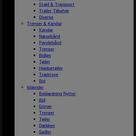
Stald & Transport
Trailer Tilbehør
Diverse
Trenser & Kandar
Kandar
Næsebånd
Pandebånd
Trenser
Bidløs
Tøjler
Hjælpetøjler
Træktove
Bid
Islænder
Beklædning Rytter
Bid
Grimer
Trenser
Tøjler
Dækken
Sadler