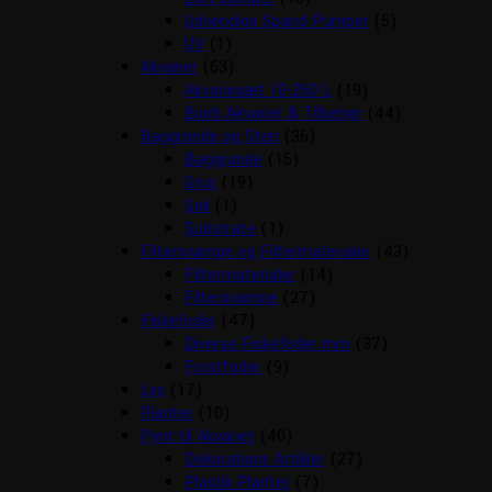
Udvendige Spand Pumper
(5)
UV
(1)
Akvarier
(63)
Akvariesæt 10-260 L
(19)
Biorb Akvarier & Tilbehør
(44)
Baggrunde og Sten
(36)
Baggrunde
(15)
Grus
(19)
Soil
(1)
Substrate
(1)
Filtersvampe og Filtermaterialer
(43)
Filtermaterialer
(14)
Filtersvampe
(27)
Fiskefoder
(47)
Diverse Fiskefoder mm
(37)
Frostfoder
(9)
Lys
(17)
Planter
(10)
Pynt til Akvariet
(40)
Dekorations Artikler
(27)
Plastik Planter
(7)