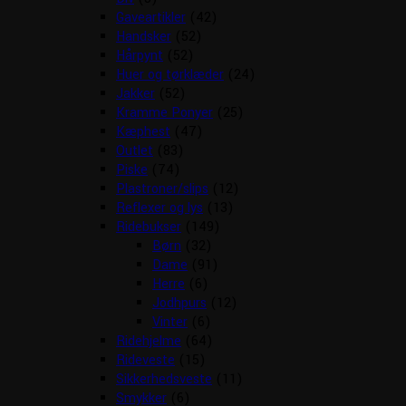
Gaveartikler
(42)
Handsker
(52)
Hårpynt
(52)
Huer og tørklæder
(24)
Jakker
(52)
Kramme Ponyer
(25)
Kæphest
(47)
Outlet
(83)
Piske
(74)
Plastroner/slips
(12)
Reflexer og lys
(13)
Ridebukser
(149)
Børn
(32)
Dame
(91)
Herre
(6)
Jodhpurs
(12)
Vinter
(6)
Ridehjelme
(64)
Rideveste
(15)
Sikkerhedsveste
(11)
Smykker
(6)