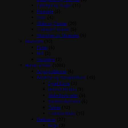
Løbehjul og Kugler
(11)
Pelspleje
(5)
Seler
(4)
Skåle og Flasker
(20)
Transport Kasser
(5)
Vitaminer og Mineraler
(9)
Havedam
(10)
Foder
(6)
Net
(2)
Vandpleje
(2)
Hunde artikler
(1088)
Angstproblemer
(6)
Biludstyr og transportbure
(49)
Cykel Kurve
(2)
Diverse til bilen
(8)
Sikkerheds seler
(6)
Sædebeskyttelse
(6)
Tasker
(12)
Transportbure
(15)
Dækkener
(27)
Regn
(3)