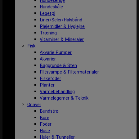
Hundesenge
Hundeskåle
Legetøj
Liner/Seler/Halsbånd
Plejemidler & Hygiejne
Træning
Vitaminer & Mineraler
Fisk
Akvarie Pumper
Akvarier
Baggrunde & Sten
Filtsvampe & Filtermaterialer
Fiskefoder
Planter
Varmebehandling
Varmelegemer & Teknik
Gnaver
Bundstrø
Bure
Foder
Huse
Huler & Tunneller