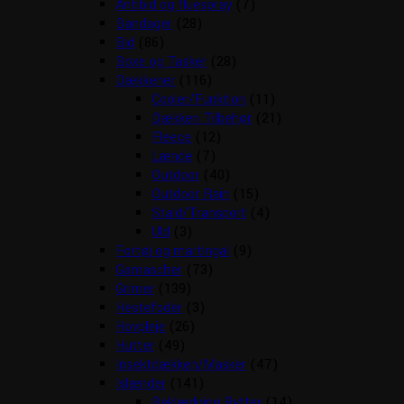
Antibid og fluespray
(7)
Bandager
(28)
Bid
(86)
Boxe og Tasker
(28)
Dækkener
(116)
Cooler/Funktion
(11)
Dækken Tilbehør
(21)
Fleece
(12)
Lænde
(7)
Outdoor
(40)
Outdoor Rain
(15)
Stald/Transport
(4)
Uld
(3)
Fortøj og martingal
(9)
Gamascher
(73)
Grimer
(139)
Hestefoder
(3)
Hovpleje
(26)
Hutter
(49)
Insektdækken/Masker
(47)
Islænder
(141)
Beklædning Rytter
(14)