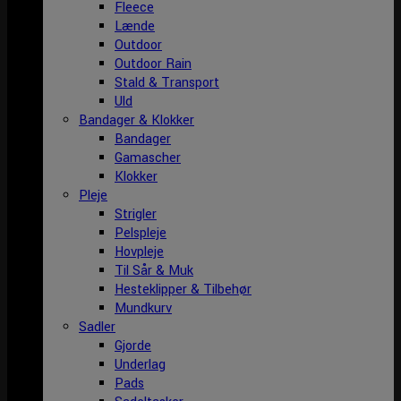
Fleece
Lænde
Outdoor
Outdoor Rain
Stald & Transport
Uld
Bandager & Klokker
Bandager
Gamascher
Klokker
Pleje
Strigler
Pelspleje
Hovpleje
Til Sår & Muk
Hesteklipper & Tilbehør
Mundkurv
Sadler
Gjorde
Underlag
Pads