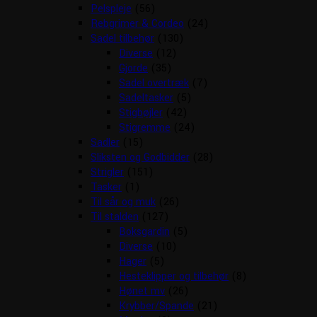
Pelspleje
(56)
Rebgrimer & Cordeo
(24)
Sadel tilbehør
(130)
Diverse
(12)
Gjorde
(35)
Sadel overtræk
(7)
Sadeltasker
(5)
Stigbøjler
(42)
Stigremme
(24)
Sadler
(15)
Sliksten og Godbidder
(28)
Strigler
(151)
Tasker
(1)
Til sår og muk
(26)
Til stalden
(127)
Boksgardin
(5)
Diverse
(10)
Hager
(5)
Hesteklipper og tilbehør
(8)
Hønet mv
(26)
Krybber/Spande
(21)