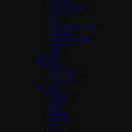
Kiwi walker
(1)
Kornfrie Godbidder
(3)
Lakse Krønch
(4)
Mush
(4)
Semi Moist Soft Treats
(15)
TreatTime
(31)
Treattime Soft Snak
(3)
Vitakraft
(14)
Woolf
(2)
Hunde sko
(10)
Hundesenge
(42)
Hunde puder
(7)
Hunde Tæpper
(3)
Hundesenge
(31)
Hundeskåle
(76)
Automater
(5)
Keramik
(15)
Plast
(13)
Rejsesæt
(9)
Slowfeeder
(8)
Stål
(20)
Underlag
(5)