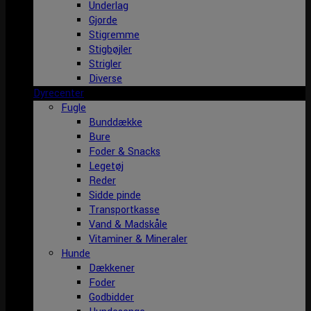
Underlag
Gjorde
Stigremme
Stigbøjler
Strigler
Diverse
Dyrecenter
Fugle
Bunddække
Bure
Foder & Snacks
Legetøj
Reder
Sidde pinde
Transportkasse
Vand & Madskåle
Vitaminer & Mineraler
Hunde
Dækkener
Foder
Godbidder