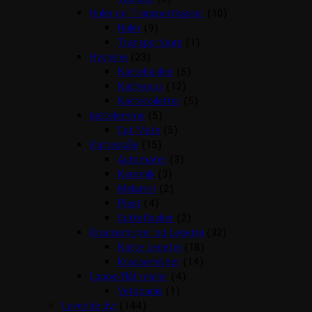
Huler og Transportkasser
(10)
Huler
(9)
Transportbure
(1)
Hygiejne
(23)
Kattebakker
(5)
Kattegrus
(12)
Kattetoiletter
(5)
kattelemme
(5)
Cat Mate
(5)
Katteskåle
(15)
Automater
(3)
Keramik
(3)
Melamin
(2)
Plast
(4)
Sutteflasker
(2)
Kradsemiljøer og Legetøj
(32)
Katte Legetøj
(18)
Kradsemiljøer
(14)
Loppe/flåt midler
(4)
Vetocanis
(1)
Levende dyr
(144)