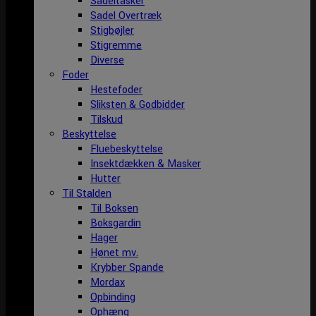
Sadeltasker
Sadel Overtræk
Stigbøjler
Stigremme
Diverse
Foder
Hestefoder
Sliksten & Godbidder
Tilskud
Beskyttelse
Fluebeskyttelse
Insektdækken & Masker
Hutter
Til Stalden
Til Boksen
Boksgardin
Hager
Hønet mv.
Krybber Spande
Mordax
Opbinding
Ophæng