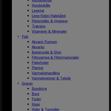
Hundesenge
Hundeskåle
Legetøj
Liner/Seler/Halsbånd
Plejemidler & Hygiejne
Træning
Vitaminer & Mineraler
Fisk
Akvarie Pumper
Akvarier
Baggrunde & Sten
Filtsvampe & Filtermaterialer
Fiskefoder
Planter
Varmebehandling
Varmelegemer & Teknik
Gnaver
Bundstrø
Bure
Foder
Huse
Huler & Tunneller