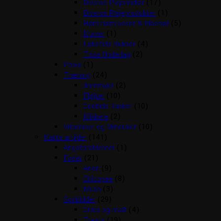
Diverse Plejemidler
(17)
Diverse Plejeprodukter
(1)
Høm høm poser & tilbehør
(5)
Kraver
(1)
Løbetids Bukser
(4)
Tisse Underlag
(2)
Pools
(1)
Træning
(24)
dummyer
(2)
Fløjter
(10)
Godbids Tasker
(10)
Klikkere
(2)
Vitaminer og Mineraler
(10)
Katte artikler
(141)
Angstproblemer
(1)
Foder
(21)
Arion
(9)
Chicopee
(8)
Mush
(3)
Godbidder
(29)
Græs og malt
(4)
Treats
(19)