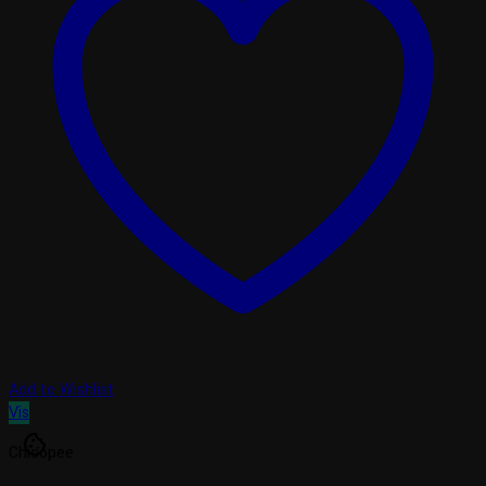
Add to Wishlist
Vis
cookie
Chicopee