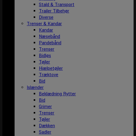
Stald & Transport
Trailer Tilbehør
Diverse
Trenser & Kandar
Kandar
Næsebånd
Pandebånd
Trenser
Bidløs
Tøjler
Hjælpetøjler
Træktove
Bid
Islænder
Beklædning Rytter
Bid
Grimer
Trenser
Tøjler
Dækken
Sadler