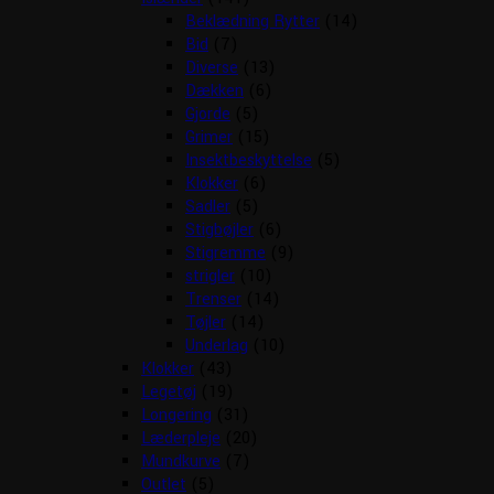
Beklædning Rytter
(14)
Bid
(7)
Diverse
(13)
Dækken
(6)
Gjorde
(5)
Grimer
(15)
Insektbeskyttelse
(5)
Klokker
(6)
Sadler
(5)
Stigbøjler
(6)
Stigremme
(9)
strigler
(10)
Trenser
(14)
Tøjler
(14)
Underlag
(10)
Klokker
(43)
Legetøj
(19)
Longering
(31)
Læderpleje
(20)
Mundkurve
(7)
Outlet
(5)