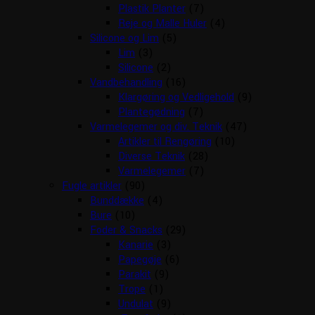
Plastik Planter
(7)
Reje og Malle Huler
(4)
Silicone og Lim
(5)
Lim
(3)
Silicone
(2)
Vandbehandling
(16)
Klargøring og Vedligehold
(9)
Plantegødning
(7)
Varmelegemer og div. Teknik
(47)
Artikler til Rengøring
(10)
Diverse Teknik
(28)
Varmelegemer
(7)
Fugle artikler
(90)
Bunddække
(4)
Bure
(10)
Foder & Snacks
(29)
Kanarie
(3)
Papegøje
(6)
Parakit
(9)
Trope
(1)
Undulat
(9)