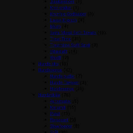
Julekalender
(1)
Kiwi walker
(1)
Kornfrie Godbidder
(3)
Lakse Krønch
(4)
Mush
(4)
Semi Moist Soft Treats
(15)
TreatTime
(31)
Treattime Soft Snak
(3)
Vitakraft
(14)
Woolf
(2)
Hunde sko
(10)
Hundesenge
(42)
Hunde puder
(7)
Hunde Tæpper
(3)
Hundesenge
(31)
Hundeskåle
(76)
Automater
(5)
Keramik
(15)
Plast
(13)
Rejsesæt
(9)
Slowfeeder
(8)
Stål
(20)