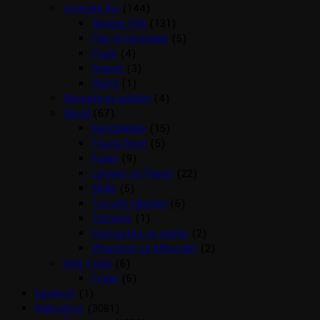
Levende dyr
(144)
Akvarie Fisk
(131)
Fisk til Havedam
(5)
Fugle
(4)
Gnaver
(3)
Reptil
(1)
Rengørings artikler
(4)
Reptil
(67)
Bunddække
(15)
Fauna Boxe
(5)
Foder
(9)
Lamper og Pærer
(22)
Skåle
(5)
Terrarie tilbehør
(6)
Terrarier
(1)
Varmesten og plader
(2)
Vitaminer og Mineraler
(2)
Vildt Fugle
(6)
Foder
(6)
Gavekort
(1)
Rideudstyr
(3081)