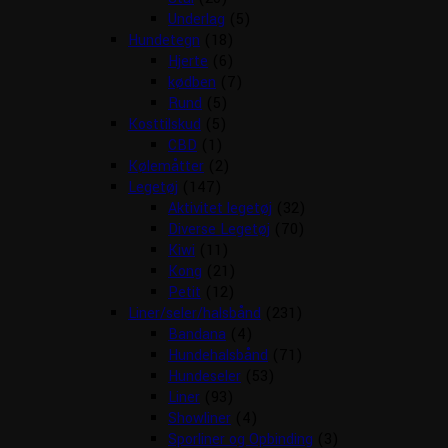
Underlag
(5)
Hundetegn
(18)
Hjerte
(6)
kødben
(7)
Rund
(5)
Kosttilskud
(5)
CBD
(1)
Kølemåtter
(2)
Legetøj
(147)
Aktivitet legetøj
(32)
Diverse Legetøj
(70)
Kiwi
(11)
Kong
(21)
Petit
(12)
Liner/seler/halsbånd
(231)
Bandana
(4)
Hundehalsbånd
(71)
Hundeseler
(53)
Liner
(93)
Showliner
(4)
Sporliner og Opbinding
(3)