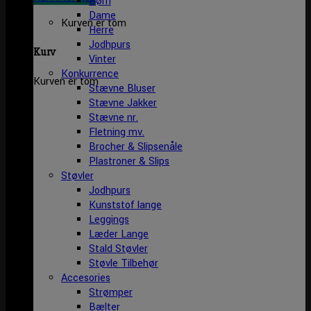
Børn
Dame
Kurven er tom
Herre
Jodhpurs
Kurv
Vinter
Konkurrence
Kurven er tom
Stævne Bluser
Stævne Jakker
Stævne nr.
Fletning mv.
Brocher & Slipsenåle
Plastroner & Slips
Støvler
Jodhpurs
Kunststof lange
Leggings
Læder Lange
Stald Støvler
Støvle Tilbehør
Accesories
Strømper
Bælter