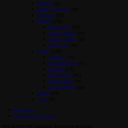
Smykker
(6)
Sporer og remme
(50)
Strømper
(33)
Stævne
(102)
Fletning MV
(33)
Stævne Bluser
(20)
Stævne Jakker
(25)
Stævne nr.
(20)
Støvler
(142)
Jodhpurs
(15)
Kunststof lange
(7)
Leggings
(17)
Læder lange
(46)
Stald Støvler
(16)
Støvle tilbehør
(38)
Tasker
(43)
Trøjer
(8)
Beskrivelse
Yderligere information
EHEIM EHFI FIX. Mekanisk filtermedie til Classic.