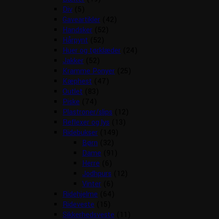
Div
(5)
Gaveartikler
(42)
Handsker
(52)
Hårpynt
(52)
Huer og tørklæder
(24)
Jakker
(52)
Kramme Ponyer
(25)
Kæphest
(47)
Outlet
(83)
Piske
(74)
Plastroner/slips
(12)
Reflexer og lys
(13)
Ridebukser
(149)
Børn
(32)
Dame
(91)
Herre
(6)
Jodhpurs
(12)
Vinter
(6)
Ridehjelme
(64)
Rideveste
(15)
Sikkerhedsveste
(11)