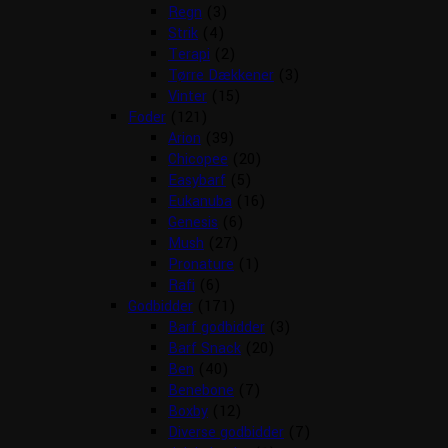
Regn
(3)
Strik
(4)
Terapi
(2)
Tørre Dækkener
(3)
Vinter
(15)
Foder
(121)
Arion
(39)
Chicopee
(20)
Easybarf
(5)
Eukanuba
(16)
Genesis
(6)
Mush
(27)
Pronature
(1)
Rafi
(6)
Godbidder
(171)
Barf godbidder
(3)
Barf Snack
(20)
Ben
(40)
Benebone
(7)
Boxby
(12)
Diverse godbidder
(7)