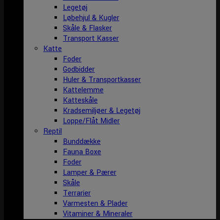
Legetøj
Løbehjul & Kugler
Skåle & Flasker
Transport Kasser
Katte
Foder
Godbidder
Huler & Transportkasser
Kattelemme
Katteskåle
Kradsemiljøer & Legetøj
Loppe/Flåt Midler
Reptil
Bunddække
Fauna Boxe
Foder
Lamper & Pærer
Skåle
Terrarier
Varmesten & Plader
Vitaminer & Mineraler