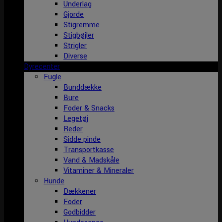
Underlag
Gjorde
Stigremme
Stigbøjler
Strigler
Diverse
Dyrecenter
Fugle
Bunddække
Bure
Foder & Snacks
Legetøj
Reder
Sidde pinde
Transportkasse
Vand & Madskåle
Vitaminer & Mineraler
Hunde
Dækkener
Foder
Godbidder