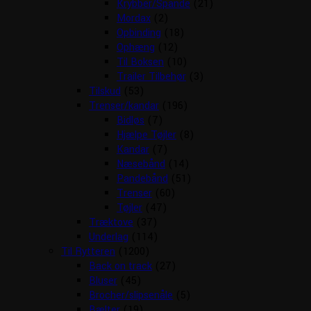
Krybber/Spande
(21)
Mordax
(2)
Opbinding
(18)
Ophæng
(12)
Til Boksen
(10)
Trailer Tilbehør
(3)
Tilskud
(53)
Trenser/kandar
(196)
Bidløs
(7)
Hjælpe Tøjler
(8)
Kandar
(7)
Næsebånd
(14)
Pandebånd
(51)
Trenser
(60)
Tøjler
(47)
Træktove
(37)
Underlag
(114)
Til Rytteren
(1200)
Back on track
(27)
Bluser
(45)
Brocher/slipsenåle
(5)
Bælter
(19)