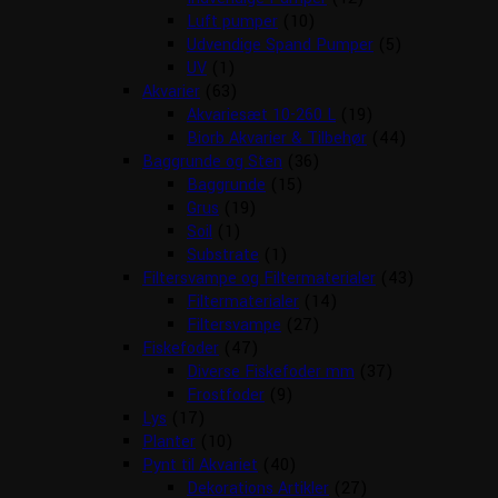
Luft pumper
(10)
Udvendige Spand Pumper
(5)
UV
(1)
Akvarier
(63)
Akvariesæt 10-260 L
(19)
Biorb Akvarier & Tilbehør
(44)
Baggrunde og Sten
(36)
Baggrunde
(15)
Grus
(19)
Soil
(1)
Substrate
(1)
Filtersvampe og Filtermaterialer
(43)
Filtermaterialer
(14)
Filtersvampe
(27)
Fiskefoder
(47)
Diverse Fiskefoder mm
(37)
Frostfoder
(9)
Lys
(17)
Planter
(10)
Pynt til Akvariet
(40)
Dekorations Artikler
(27)