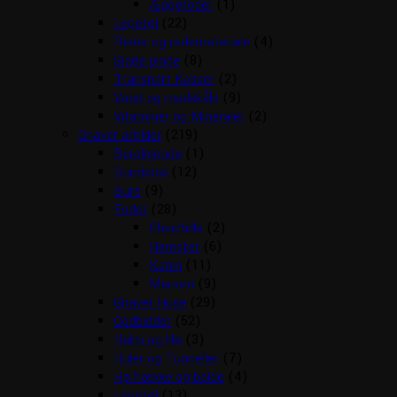
Æggefoder
(1)
Legetøj
(22)
Reder og redemateriale
(4)
Sidde pinde
(8)
Transport Kasser
(2)
Vand og madskåle
(9)
Vitaminer og Mineraler
(2)
Gnaver artikler
(219)
Beroligende
(1)
Bundstrø
(12)
Bure
(9)
Foder
(28)
Chinchilla
(2)
Hamster
(6)
Kanin
(11)
Marsvin
(9)
Gnaver Huse
(29)
Godbidder
(52)
Halm og Hø
(3)
Huler og Tunneller
(7)
Hø hække og bolde
(4)
Legetøj
(13)