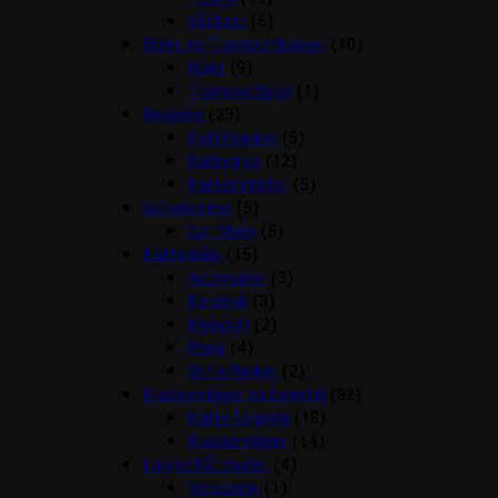
Vådkost
(6)
Huler og Transportkasser
(10)
Huler
(9)
Transportbure
(1)
Hygiejne
(23)
Kattebakker
(5)
Kattegrus
(12)
Kattetoiletter
(5)
kattelemme
(5)
Cat Mate
(5)
Katteskåle
(15)
Automater
(3)
Keramik
(3)
Melamin
(2)
Plast
(4)
Sutteflasker
(2)
Kradsemiljøer og Legetøj
(32)
Katte Legetøj
(18)
Kradsemiljøer
(14)
Loppe/flåt midler
(4)
Vetocanis
(1)