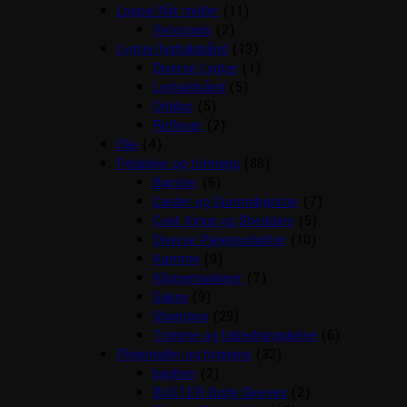
Loppe/flåt midler
(11)
Vetocanis
(2)
Lygter/lyshalsbånd
(13)
Diverse Lygter
(1)
Lyshalsbånd
(5)
Orbiloc
(5)
Reflexer
(2)
Olie
(4)
Pelspleje og trimning
(88)
Børster
(6)
Carder og Gummibørster
(7)
Coat Kings og Shedders
(5)
Diverse Plejeprodukter
(10)
Kamme
(9)
Klippemaskiner
(7)
Sakse
(9)
Shampoo
(29)
Trimme og Udredningsknive
(6)
Plejemidler og hygiejne
(32)
bagben
(2)
BUSTER Body Sleeves
(2)