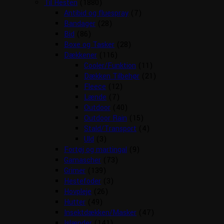
Til Hesten
(1880)
Antibid og fluespray
(7)
Bandager
(28)
Bid
(86)
Boxe og Tasker
(28)
Dækkener
(116)
Cooler/Funktion
(11)
Dækken Tilbehør
(21)
Fleece
(12)
Lænde
(7)
Outdoor
(40)
Outdoor Rain
(15)
Stald/Transport
(4)
Uld
(3)
Fortøj og martingal
(9)
Gamascher
(73)
Grimer
(139)
Hestefoder
(3)
Hovpleje
(26)
Hutter
(49)
Insektdækken/Masker
(47)
Islænder
(141)