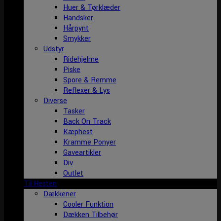
Huer & Tørklæder
Handsker
Hårpynt
Smykker
Udstyr
Ridehjelme
Piske
Spore & Remme
Reflexer & Lys
Diverse
Tasker
Back On Track
Kæphest
Kramme Ponyer
Gaveartikler
Div
Outlet
Til Hesten
Dækkener
Cooler Funktion
Dækken Tilbehør