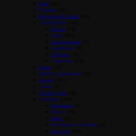
Pads
(45)
Pelspleje
(56)
Rebgrimer & Cordeo
(24)
Sadel tilbehør
(130)
Diverse
(12)
Gjorde
(35)
Sadel overtræk
(7)
Sadeltasker
(5)
Stigbøjler
(42)
Stigremme
(24)
Sadler
(15)
Sliksten og Godbidder
(28)
Strigler
(151)
Tasker
(1)
Til sår og muk
(26)
Til stalden
(127)
Boksgardin
(5)
Diverse
(10)
Hager
(5)
Hesteklipper og tilbehør
(8)
Hønet mv
(26)