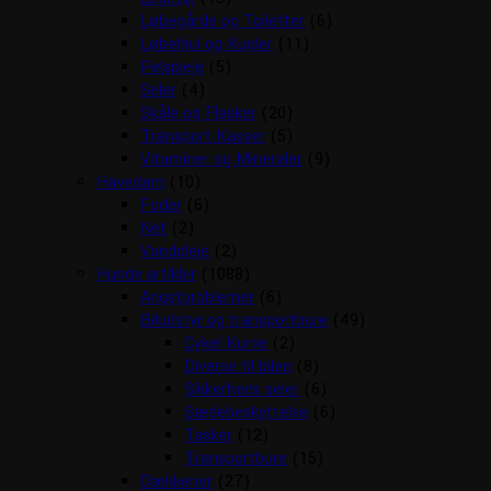
Løbegårde og Toiletter
(6)
Løbehjul og Kugler
(11)
Pelspleje
(5)
Seler
(4)
Skåle og Flasker
(20)
Transport Kasser
(5)
Vitaminer og Mineraler
(9)
Havedam
(10)
Foder
(6)
Net
(2)
Vandpleje
(2)
Hunde artikler
(1088)
Angstproblemer
(6)
Biludstyr og transportbure
(49)
Cykel Kurve
(2)
Diverse til bilen
(8)
Sikkerheds seler
(6)
Sædebeskyttelse
(6)
Tasker
(12)
Transportbure
(15)
Dækkener
(27)