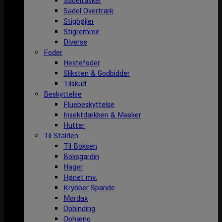
Sadeltasker
Sadel Overtræk
Stigbøjler
Stigremme
Diverse
Foder
Hestefoder
Sliksten & Godbidder
Tilskud
Beskyttelse
Fluebeskyttelse
Insektdækken & Masker
Hutter
Til Stalden
Til Boksen
Boksgardin
Hager
Hønet mv.
Krybber Spande
Mordax
Opbinding
Ophæng