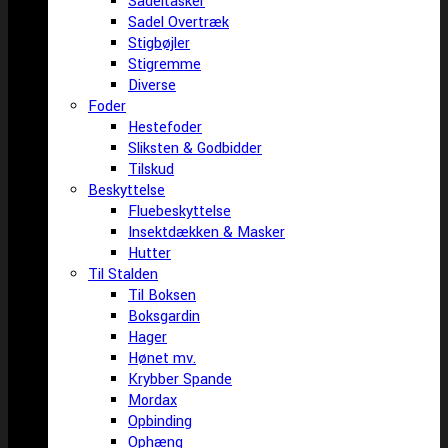
Sadeltasker
Sadel Overtræk
Stigbøjler
Stigremme
Diverse
Foder
Hestefoder
Sliksten & Godbidder
Tilskud
Beskyttelse
Fluebeskyttelse
Insektdækken & Masker
Hutter
Til Stalden
Til Boksen
Boksgardin
Hager
Hønet mv.
Krybber Spande
Mordax
Opbinding
Ophæng