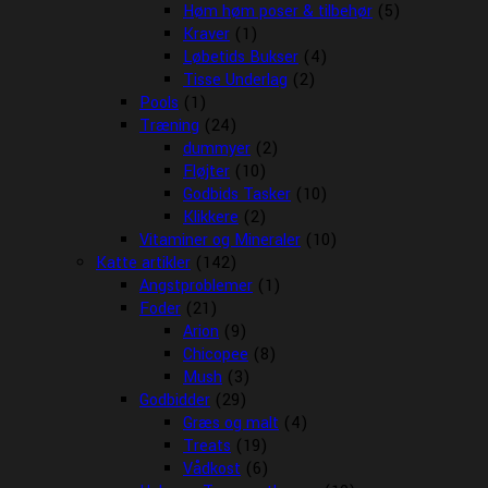
Høm høm poser & tilbehør
(5)
Kraver
(1)
Løbetids Bukser
(4)
Tisse Underlag
(2)
Pools
(1)
Træning
(24)
dummyer
(2)
Fløjter
(10)
Godbids Tasker
(10)
Klikkere
(2)
Vitaminer og Mineraler
(10)
Katte artikler
(142)
Angstproblemer
(1)
Foder
(21)
Arion
(9)
Chicopee
(8)
Mush
(3)
Godbidder
(29)
Græs og malt
(4)
Treats
(19)
Vådkost
(6)