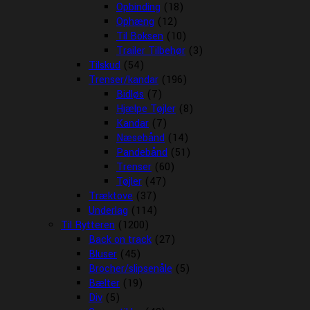
Opbinding
(18)
Ophæng
(12)
Til Boksen
(10)
Trailer Tilbehør
(3)
Tilskud
(54)
Trenser/kandar
(196)
Bidløs
(7)
Hjælpe Tøjler
(8)
Kandar
(7)
Næsebånd
(14)
Pandebånd
(51)
Trenser
(60)
Tøjler
(47)
Træktove
(37)
Underlag
(114)
Til Rytteren
(1200)
Back on track
(27)
Bluser
(45)
Brocher/slipsenåle
(5)
Bælter
(19)
Div
(5)