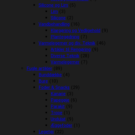
Silicone og Lim
(5)
Lim
(3)
Silicone
(2)
Vandbehandling
(16)
Klargøring og Vedligehold
(9)
Plantegødning
(7)
Varmelegemer og div. Teknik
(46)
Artikler til Rengøring
(9)
Diverse Teknik
(28)
Varmelegemer
(7)
Fugle artikler
(89)
Bunddække
(4)
Bure
(10)
Foder & Snacks
(29)
Kanarie
(3)
Papegøje
(6)
Parakit
(9)
Trope
(1)
Undulat
(9)
Æggefoder
(1)
Legetøj
(22)