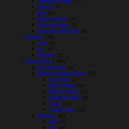
Løbehjul og Kugler
(11)
Pelspleje
(5)
Seler
(3)
Skåle og Flasker
(20)
Transport Kasser
(5)
Vitaminer og Mineraler
(9)
Havedam
(10)
Foder
(6)
Net
(2)
Vandpleje
(2)
Hunde artikler
(1087)
Angstproblemer
(6)
Biludstyr og transportbure
(50)
Cykel Kurve
(2)
Diverse til bilen
(8)
Sikkerheds seler
(7)
Sædebeskyttelse
(6)
Tasker
(12)
Transportbure
(15)
Dækkener
(27)
Regn
(3)
Strik
(4)