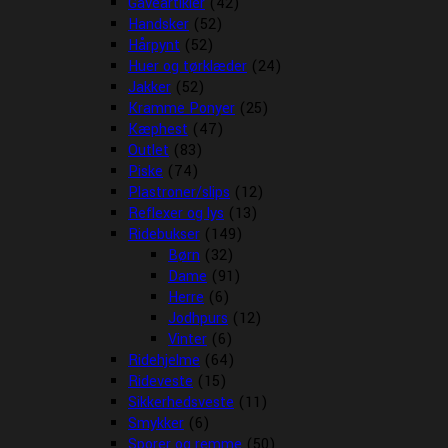
Gaveartikler
(42)
Handsker
(52)
Hårpynt
(52)
Huer og tørklæder
(24)
Jakker
(52)
Kramme Ponyer
(25)
Kæphest
(47)
Outlet
(83)
Piske
(74)
Plastroner/slips
(12)
Reflexer og lys
(13)
Ridebukser
(149)
Børn
(32)
Dame
(91)
Herre
(6)
Jodhpurs
(12)
Vinter
(6)
Ridehjelme
(64)
Rideveste
(15)
Sikkerhedsveste
(11)
Smykker
(6)
Sporer og remme
(50)