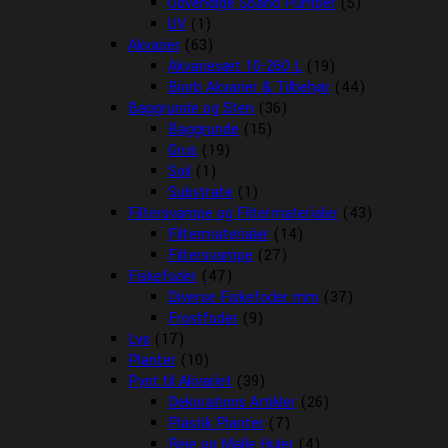
Udvendige Spand Pumper
(5)
UV
(1)
Akvarier
(63)
Akvariesæt 10-260 L
(19)
Biorb Akvarier & Tilbehør
(44)
Baggrunde og Sten
(36)
Baggrunde
(15)
Grus
(19)
Soil
(1)
Substrate
(1)
Filtersvampe og Filtermaterialer
(43)
Filtermaterialer
(14)
Filtersvampe
(27)
Fiskefoder
(47)
Diverse Fiskefoder mm
(37)
Frostfoder
(9)
Lys
(17)
Planter
(10)
Pynt til Akvariet
(39)
Dekorations Artikler
(26)
Plastik Planter
(7)
Reje og Malle Huler
(4)