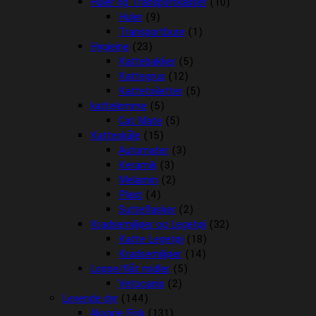
Huler og Transportkasser
(10)
Huler
(9)
Transportbure
(1)
Hygiejne
(23)
Kattebakker
(5)
Kattegrus
(12)
Kattetoiletter
(5)
kattelemme
(5)
Cat Mate
(5)
Katteskåle
(15)
Automater
(3)
Keramik
(3)
Melamin
(2)
Plast
(4)
Sutteflasker
(2)
Kradsemiljøer og Legetøj
(32)
Katte Legetøj
(18)
Kradsemiljøer
(14)
Loppe/flåt midler
(5)
Vetocanis
(2)
Levende dyr
(144)
Akvarie Fisk
(131)