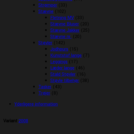
Strømper
(33)
Stævne
(102)
Fletning MV
(33)
Stævne Bluser
(20)
Stævne Jakker
(25)
Stævne nr.
(20)
Støvler
(142)
Jodhpurs
(15)
Kunststof lange
(7)
Leggings
(17)
Læder lange
(46)
Stald Støvler
(16)
Støvle tilbehør
(38)
Tasker
(43)
Trøjer
(8)
Yderligere information
Variant
2008