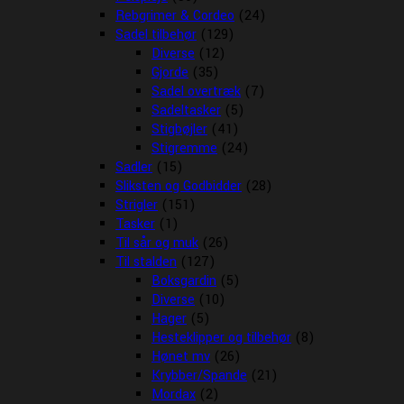
Rebgrimer & Cordeo
(24)
Sadel tilbehør
(129)
Diverse
(12)
Gjorde
(35)
Sadel overtræk
(7)
Sadeltasker
(5)
Stigbøjler
(41)
Stigremme
(24)
Sadler
(15)
Sliksten og Godbidder
(28)
Strigler
(151)
Tasker
(1)
Til sår og muk
(26)
Til stalden
(127)
Boksgardin
(5)
Diverse
(10)
Hager
(5)
Hesteklipper og tilbehør
(8)
Hønet mv
(26)
Krybber/Spande
(21)
Mordax
(2)