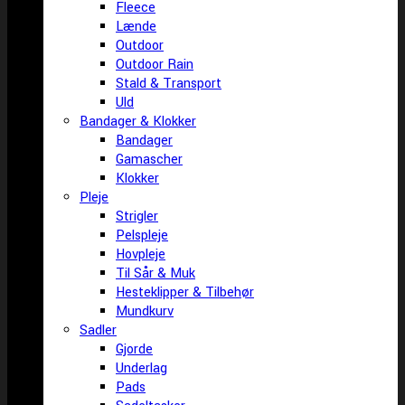
Fleece
Lænde
Outdoor
Outdoor Rain
Stald & Transport
Uld
Bandager & Klokker
Bandager
Gamascher
Klokker
Pleje
Strigler
Pelspleje
Hovpleje
Til Sår & Muk
Hesteklipper & Tilbehør
Mundkurv
Sadler
Gjorde
Underlag
Pads