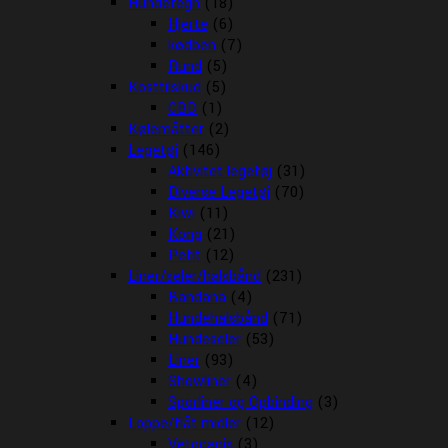
Hundetegn
(18)
Hjerte
(6)
kødben
(7)
Rund
(5)
Kosttilskud
(5)
CBD
(1)
Kølemåtter
(2)
Legetøj
(146)
Aktivitet legetøj
(31)
Diverse Legetøj
(70)
Kiwi
(11)
Kong
(21)
Petit
(12)
Liner/seler/halsbånd
(231)
Bandana
(4)
Hundehalsbånd
(71)
Hundeseler
(53)
Liner
(93)
Showliner
(4)
Sporliner og Opbinding
(3)
Loppe/flåt midler
(12)
Vetocanis
(3)