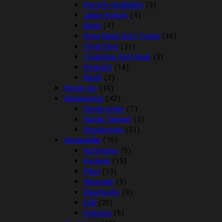
Kornfrie Godbidder
(3)
Lakse Krønch
(4)
Mush
(4)
Semi Moist Soft Treats
(15)
TreatTime
(31)
Treattime Soft Snak
(3)
Vitakraft
(14)
Woolf
(2)
Hunde sko
(10)
Hundesenge
(42)
Hunde puder
(7)
Hunde Tæpper
(3)
Hundesenge
(31)
Hundeskåle
(76)
Automater
(5)
Keramik
(15)
Plast
(13)
Rejsesæt
(9)
Slowfeeder
(8)
Stål
(20)
Underlag
(5)