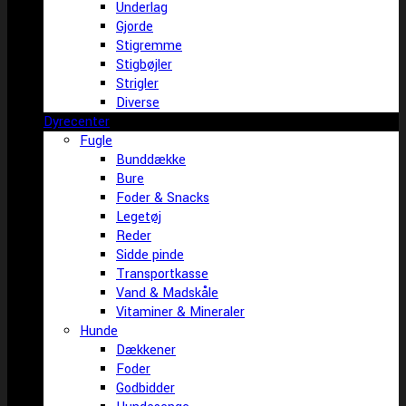
Underlag
Gjorde
Stigremme
Stigbøjler
Strigler
Diverse
Dyrecenter
Fugle
Bunddække
Bure
Foder & Snacks
Legetøj
Reder
Sidde pinde
Transportkasse
Vand & Madskåle
Vitaminer & Mineraler
Hunde
Dækkener
Foder
Godbidder