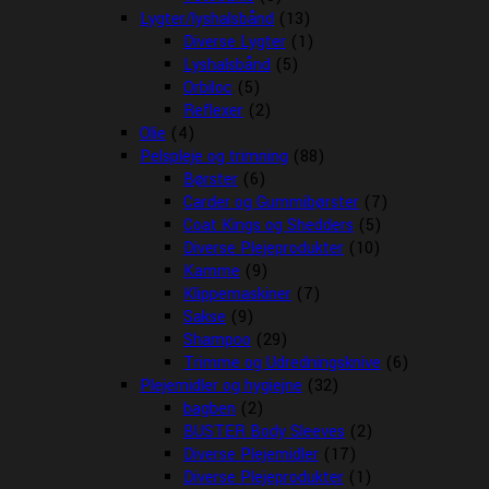
Lygter/lyshalsbånd
(13)
Diverse Lygter
(1)
Lyshalsbånd
(5)
Orbiloc
(5)
Reflexer
(2)
Olie
(4)
Pelspleje og trimning
(88)
Børster
(6)
Carder og Gummibørster
(7)
Coat Kings og Shedders
(5)
Diverse Plejeprodukter
(10)
Kamme
(9)
Klippemaskiner
(7)
Sakse
(9)
Shampoo
(29)
Trimme og Udredningsknive
(6)
Plejemidler og hygiejne
(32)
bagben
(2)
BUSTER Body Sleeves
(2)
Diverse Plejemidler
(17)
Diverse Plejeprodukter
(1)