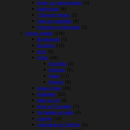
Reder og redemateriale
(3)
Sidde pinde
(8)
Transport Kasser
(2)
Vand og madskåle
(9)
Vitaminer og Mineraler
(2)
Gnaver artikler
(218)
Beroligende
(1)
Bundstrø
(12)
Bure
(9)
Foder
(28)
Chinchilla
(2)
Hamster
(6)
Kanin
(11)
Marsvin
(9)
Gnaver Huse
(29)
Godbidder
(52)
Halm og Hø
(3)
Huler og Tunneller
(7)
Hø hække og bolde
(4)
Legetøj
(13)
Løbegårde og Toiletter
(6)