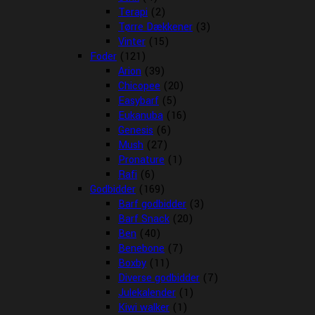
Terapi
(2)
Tørre Dækkener
(3)
Vinter
(15)
Foder
(121)
Arion
(39)
Chicopee
(20)
Easybarf
(5)
Eukanuba
(16)
Genesis
(6)
Mush
(27)
Pronature
(1)
Rafi
(6)
Godbidder
(169)
Barf godbidder
(3)
Barf Snack
(20)
Ben
(40)
Benebone
(7)
Boxby
(11)
Diverse godbidder
(7)
Julekalender
(1)
Kiwi walker
(1)