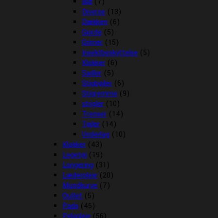
Bid
(7)
Diverse
(13)
Dækken
(6)
Gjorde
(5)
Grimer
(15)
Insektbeskyttelse
(5)
Klokker
(6)
Sadler
(5)
Stigbøjler
(6)
Stigremme
(9)
strigler
(10)
Trenser
(14)
Tøjler
(14)
Underlag
(10)
Klokker
(43)
Legetøj
(19)
Longering
(31)
Læderpleje
(20)
Mundkurve
(7)
Outlet
(5)
Pads
(45)
Pelspleje
(56)