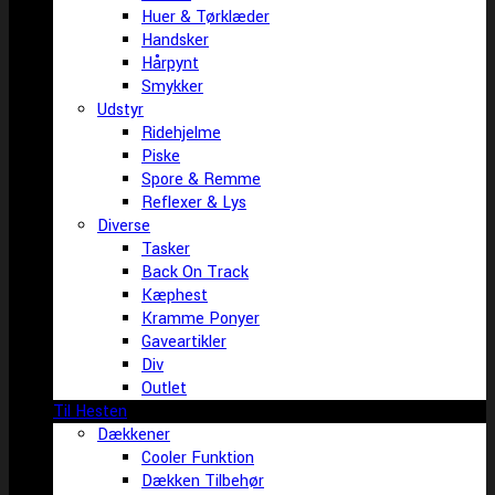
Huer & Tørklæder
Handsker
Hårpynt
Smykker
Udstyr
Ridehjelme
Piske
Spore & Remme
Reflexer & Lys
Diverse
Tasker
Back On Track
Kæphest
Kramme Ponyer
Gaveartikler
Div
Outlet
Til Hesten
Dækkener
Cooler Funktion
Dækken Tilbehør