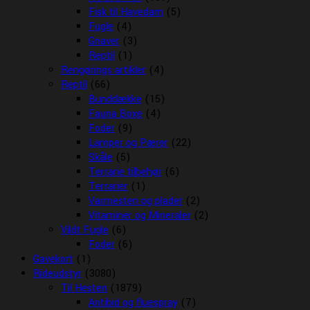
Fisk til Havedam
(5)
Fugle
(4)
Gnaver
(3)
Reptil
(1)
Rengørings artikler
(4)
Reptil
(66)
Bunddække
(15)
Fauna Boxe
(4)
Foder
(9)
Lamper og Pærer
(22)
Skåle
(5)
Terrarie tilbehør
(6)
Terrarier
(1)
Varmesten og plader
(2)
Vitaminer og Mineraler
(2)
Vildt Fugle
(6)
Foder
(6)
Gavekort
(1)
Rideudstyr
(3080)
Til Hesten
(1879)
Antibid og fluespray
(7)