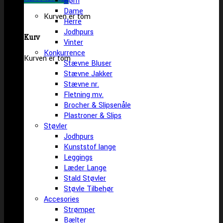
Børn
Dame
Kurven er tom
Herre
Jodhpurs
Kurv
Vinter
Konkurrence
Kurven er tom
Stævne Bluser
Stævne Jakker
Stævne nr.
Fletning mv.
Brocher & Slipsenåle
Plastroner & Slips
Støvler
Jodhpurs
Kunststof lange
Leggings
Læder Lange
Stald Støvler
Støvle Tilbehør
Accesories
Strømper
Bælter