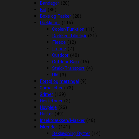
Bandager
(28)
Bid
(86)
Boxe og Tasker
(28)
Dækkener
(116)
Cooler/Funktion
(11)
Dækken Tilbehør
(21)
Fleece
(12)
Lænde
(7)
Outdoor
(40)
Outdoor Rain
(15)
Stald/Transport
(4)
Uld
(3)
Fortøj og martingal
(9)
Gamascher
(73)
Grimer
(139)
Hestefoder
(3)
Hovpleje
(26)
Hutter
(49)
Insektdækken/Masker
(46)
Islænder
(141)
Beklædning Rytter
(14)