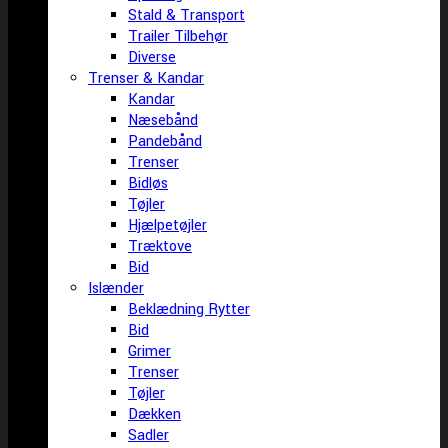
Stald & Transport
Trailer Tilbehør
Diverse
Trenser & Kandar
Kandar
Næsebånd
Pandebånd
Trenser
Bidløs
Tøjler
Hjælpetøjler
Træktove
Bid
Islænder
Beklædning Rytter
Bid
Grimer
Trenser
Tøjler
Dækken
Sadler