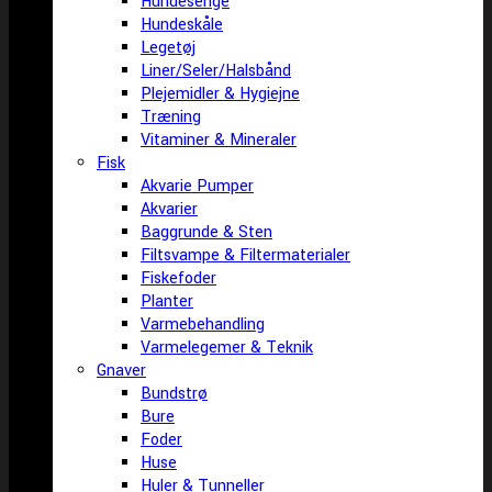
Hundesenge
Hundeskåle
Legetøj
Liner/Seler/Halsbånd
Plejemidler & Hygiejne
Træning
Vitaminer & Mineraler
Fisk
Akvarie Pumper
Akvarier
Baggrunde & Sten
Filtsvampe & Filtermaterialer
Fiskefoder
Planter
Varmebehandling
Varmelegemer & Teknik
Gnaver
Bundstrø
Bure
Foder
Huse
Huler & Tunneller