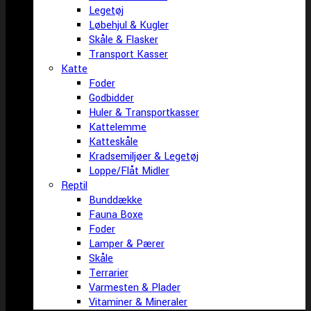
Legetøj
Løbehjul & Kugler
Skåle & Flasker
Transport Kasser
Katte
Foder
Godbidder
Huler & Transportkasser
Kattelemme
Katteskåle
Kradsemiljøer & Legetøj
Loppe/Flåt Midler
Reptil
Bunddække
Fauna Boxe
Foder
Lamper & Pærer
Skåle
Terrarier
Varmesten & Plader
Vitaminer & Mineraler