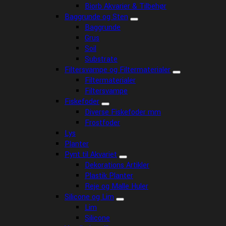
Biorb Akvarier & Tilbehør
Baggrunde og Sten
Baggrunde
Grus
Soil
Substrate
Filtersvampe og Filtermaterialer
Filtermaterialer
Filtersvampe
Fiskefoder
Diverse Fiskefoder mm
Frostfoder
Lys
Planter
Pynt til Akvariet
Dekorations Artikler
Plastik Planter
Reje og Malle Huler
Silicone og Lim
Lim
Silicone