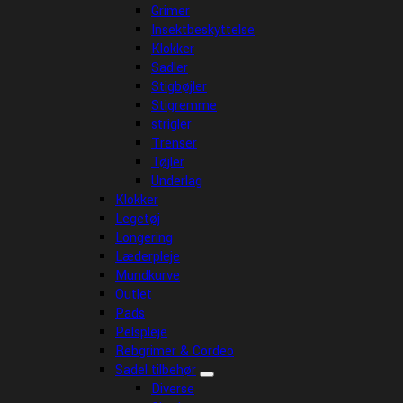
Grimer
Insektbeskyttelse
Klokker
Sadler
Stigbøjler
Stigremme
strigler
Trenser
Tøjler
Underlag
Klokker
Legetøj
Longering
Læderpleje
Mundkurve
Outlet
Pads
Pelspleje
Rebgrimer & Cordeo
Sadel tilbehør
Diverse