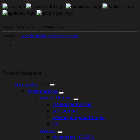
Varenummer (SKU):
5703249863027
Kategorier:
Akvarie artikler
,
Dyrecenter
,
Planter
Produkt Kategorier
Dyrecenter
(2119)
Akvarie artikler
Akvarie Pumper
Indvendige Pumper
Luft pumper
Udvendige Spand Pumper
UV
Akvarier
Akvariesæt 10-260 L