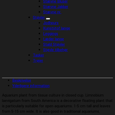
Stævne Bluser
Stævne Jakker
Stævne nr.
Støvler
Jodhpurs
Kunststof lange
Leggings
Læder lange
Stald Støvler
Støvle tilbehør
Tasker
Trøjer
Beskrivelse
Yderligere information
Aquarium plant from tissue culture in closed cup. Limnobium
laevigatum from South America is a decorative floating plant that
is particularly suitable for open aquariums. 1-5 cm tall and leaves
from 5-15 cm wide. It is also good in traditional aquariums,