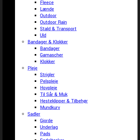
Fleece
Lænde
Outdoor
Outdoor Rain
Stald & Transport
Uld
Bandager & Klokker
Bandager
Gamascher
Klokker
Pleje
Strigler
Pelspleje
Hovpleje
Til Sår & Muk
Hesteklipper & Tilbehør
Mundkurv
Sadler
Gjorde
Underlag
Pads