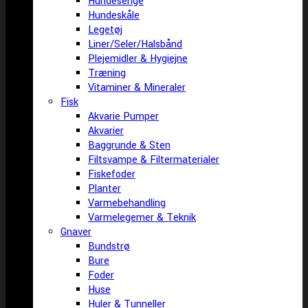
Hundesenge
Hundeskåle
Legetøj
Liner/Seler/Halsbånd
Plejemidler & Hygiejne
Træning
Vitaminer & Mineraler
Fisk
Akvarie Pumper
Akvarier
Baggrunde & Sten
Filtsvampe & Filtermaterialer
Fiskefoder
Planter
Varmebehandling
Varmelegemer & Teknik
Gnaver
Bundstrø
Bure
Foder
Huse
Huler & Tunneller