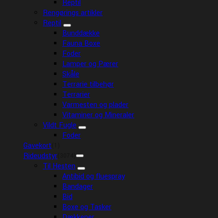
Reptil
Rengørings artikler
Reptil
Bunddække
Fauna Boxe
Foder
Lamper og Pærer
Skåle
Terrarie tilbehør
Terrarier
Varmesten og plader
Vitaminer og Mineraler
Vildt Fugle
Foder
Gavekort
(1)
Rideudstyr
(3074)
Til Hesten
Antibid og fluespray
Bandager
Bid
Boxe og Tasker
Dækkener