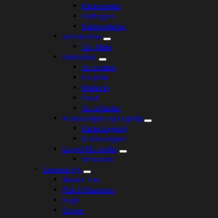
Kattebakker
Kattegrus
Kattetoiletter
kattelemme
Cat Mate
Katteskåle
Automater
Keramik
Melamin
Plast
Sutteflasker
Kradsemiljøer og Legetøj
Katte Legetøj
Kradsemiljøer
Loppe/flåt midler
Vetocanis
Levende dyr
Akvarie Fisk
Fisk til Havedam
Fugle
Gnaver