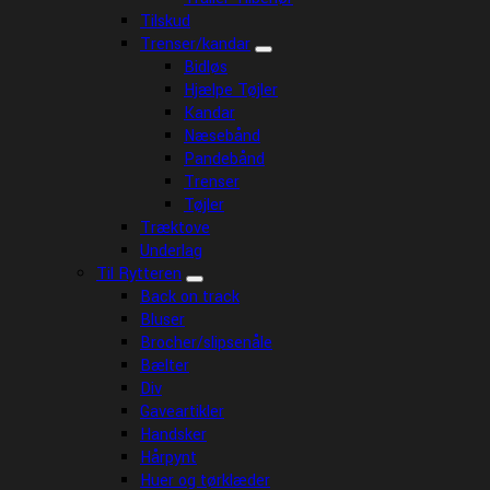
Tilskud
Trenser/kandar
Bidløs
Hjælpe Tøjler
Kandar
Næsebånd
Pandebånd
Trenser
Tøjler
Træktove
Underlag
Til Rytteren
Back on track
Bluser
Brocher/slipsenåle
Bælter
Div
Gaveartikler
Handsker
Hårpynt
Huer og tørklæder