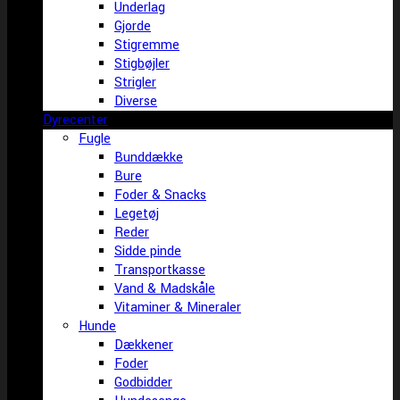
Underlag
Gjorde
Stigremme
Stigbøjler
Strigler
Diverse
Dyrecenter
Fugle
Bunddække
Bure
Foder & Snacks
Legetøj
Reder
Sidde pinde
Transportkasse
Vand & Madskåle
Vitaminer & Mineraler
Hunde
Dækkener
Foder
Godbidder