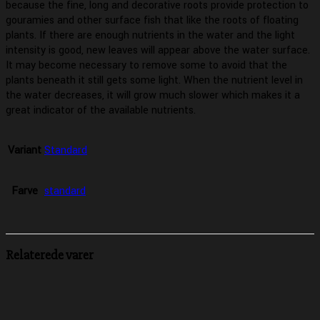
because the fine, long and decorative roots provide protection to
gouramies and other surface fish that like the roots of floating
plants. If there are enough nutrients in the water and the light
intensity is good, new leaves will appear above the water surface.
It may become necessary to remove some to avoid that the
plants beneath it still gets some light. When the nutrient level in
the water decreases, it will grow much slower which makes it a
great indicator of the available nutrients.
Variant
Standard
Farve
standard
Relaterede varer