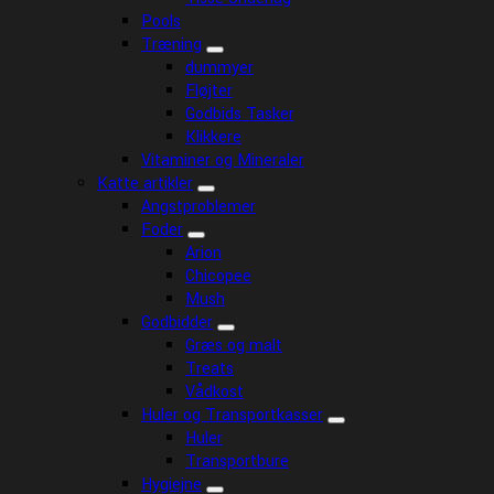
Pools
Træning
dummyer
Fløjter
Godbids Tasker
Klikkere
Vitaminer og Mineraler
Katte artikler
Angstproblemer
Foder
Arion
Chicopee
Mush
Godbidder
Græs og malt
Treats
Vådkost
Huler og Transportkasser
Huler
Transportbure
Hygiejne