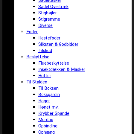
Sadeltasker
Sadel Overtræk
Stigbøjler
Stigremme
Diverse
Foder
Hestefoder
Sliksten & Godbidder
Tilskud
Beskyttelse
Fluebeskyttelse
Insektdækken & Masker
Hutter
Til Stalden
Til Boksen
Boksgardin
Hager
Hønet mv.
Krybber Spande
Mordax
Opbinding
Ophæng