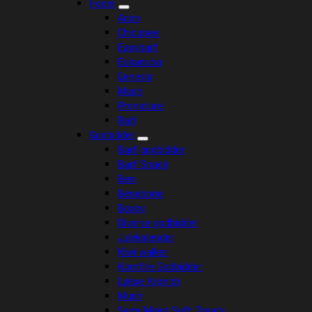
Foder
Arion
Chicopee
Easybarf
Eukanuba
Genesis
Mush
Pronature
Rafi
Godbidder
Barf godbidder
Barf Snack
Ben
Benebone
Boxby
Diverse godbidder
Julekalender
Kiwi walker
Kornfrie Godbidder
Lakse Krønch
Mush
Semi Moist Soft Treats