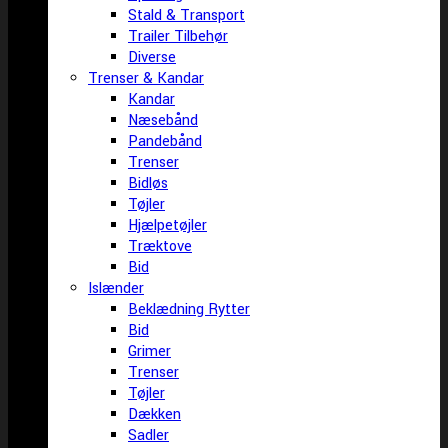
Stald & Transport
Trailer Tilbehør
Diverse
Trenser & Kandar
Kandar
Næsebånd
Pandebånd
Trenser
Bidløs
Tøjler
Hjælpetøjler
Træktove
Bid
Islænder
Beklædning Rytter
Bid
Grimer
Trenser
Tøjler
Dækken
Sadler