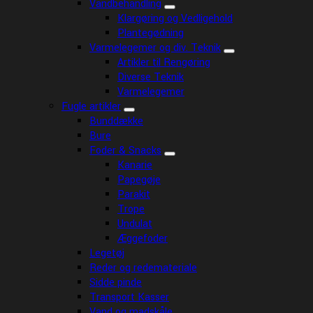
Vandbehandling
Klargøring og Vedligehold
Plantegødning
Varmelegemer og div. Teknik
Artikler til Rengøring
Diverse Teknik
Varmelegemer
Fugle artikler
Bunddække
Bure
Foder & Snacks
Kanarie
Papegøje
Parakit
Trope
Undulat
Æggefoder
Legetøj
Reder og redemateriale
Sidde pinde
Transport Kasser
Vand og madskåle