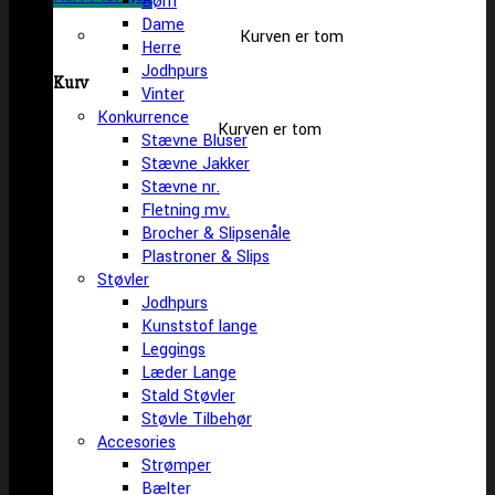
Børn
Dame
Kurven er tom
Herre
Jodhpurs
Kurv
Vinter
Konkurrence
Kurven er tom
Stævne Bluser
Stævne Jakker
Stævne nr.
Fletning mv.
Brocher & Slipsenåle
Plastroner & Slips
Støvler
Jodhpurs
Kunststof lange
Leggings
Læder Lange
Stald Støvler
Støvle Tilbehør
Accesories
Strømper
Bælter