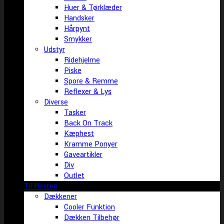
Huer & Tørklæder
Handsker
Hårpynt
Smykker
Udstyr
Ridehjelme
Piske
Spore & Remme
Reflexer & Lys
Diverse
Tasker
Back On Track
Kæphest
Kramme Ponyer
Gaveartikler
Div
Outlet
Til Hesten
Dækkener
Cooler Funktion
Dækken Tilbehør