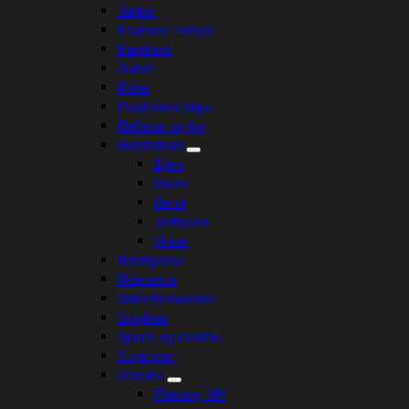
Jakker
Kramme Ponyer
Kæphest
Outlet
Piske
Plastroner/slips
Reflexer og lys
Ridebukser
Børn
Dame
Herre
Jodhpurs
Vinter
Ridehjelme
Rideveste
Sikkerhedsveste
Smykker
Sporer og remme
Strømper
Stævne
Fletning MV