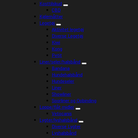
Kosttilskud
CBD
Kølemåtter
Legetøj
Aktivitet legetøj
Diverse Legetøj
Kiwi
Kong
Petit
Liner/seler/halsbånd
Bandana
Hundehalsbånd
Hundeseler
Liner
Showliner
Sporliner og Opbinding
Loppe/flåt midler
Vetocanis
Lygter/lyshalsbånd
Diverse Lygter
Lyshalsbånd