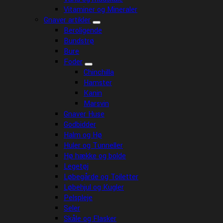
Vitaminer og Mineraler
Gnaver artikler
Beroligende
Bundstrø
Bure
Foder
Chinchilla
Hamster
Kanin
Marsvin
Gnaver Huse
Godbidder
Halm og Hø
Huler og Tunneller
Hø hække og bolde
Legetøj
Løbegårde og Toiletter
Løbehjul og Kugler
Pelspleje
Seler
Skåle og Flasker