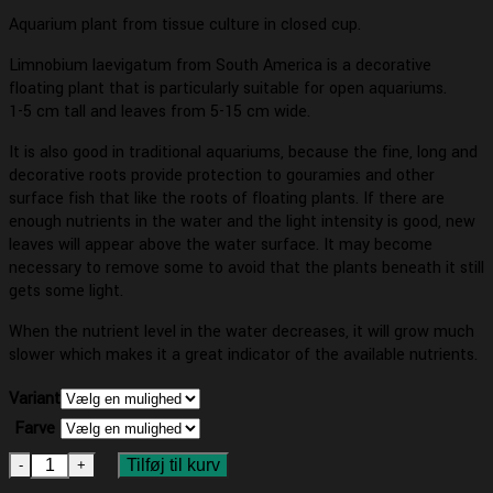
Aquarium plant from tissue culture in closed cup.
Limnobium laevigatum from South America is a decorative
floating plant that is particularly suitable for open aquariums.
1-5 cm tall and leaves from 5-15 cm wide.
It is also good in traditional aquariums, because the fine, long and
decorative roots provide protection to gouramies and other
surface fish that like the roots of floating plants. If there are
enough nutrients in the water and the light intensity is good, new
leaves will appear above the water surface. It may become
necessary to remove some to avoid that the plants beneath it still
gets some light.
When the nutrient level in the water decreases, it will grow much
slower which makes it a great indicator of the available nutrients.
Variant
Farve
1-2 Grow Limnobium laevigatum antal
Tilføj til kurv