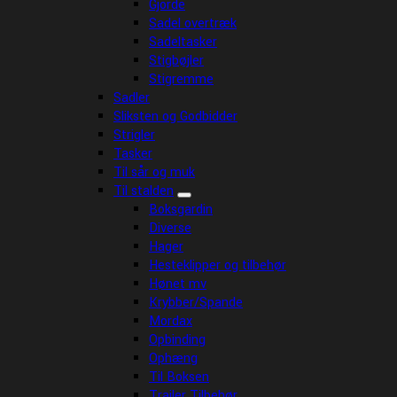
Gjorde
Sadel overtræk
Sadeltasker
Stigbøjler
Stigremme
Sadler
Sliksten og Godbidder
Strigler
Tasker
Til sår og muk
Til stalden
Boksgardin
Diverse
Hager
Hesteklipper og tilbehør
Hønet mv
Krybber/Spande
Mordax
Opbinding
Ophæng
Til Boksen
Trailer Tilbehør