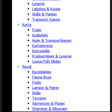
Legetøj
Løbehjul & Kugler
Skåle & Flasker
Transport Kasser
Katte
Foder
Godbidder
Huler & Transportkasser
Kattelemme
Katteskåle
Kradsemiljøer & Legetøj
Loppe/Flåt Midler
Reptil
Bunddække
Fauna Boxe
Foder
Lamper & Pærer
Skåle
Terrarier
Varmesten & Plader
Vitaminer & Mineraler