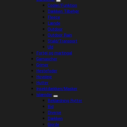
Cooler/Funktion
Dækken Tilbehør
Fleece
Lænde
Outdoor
Outdoor Rain
Stald/Transport
Uld
Fortøj og martingal
Gamascher
Grimer
Hestefoder
Hovpleje
Hutter
Insektdækken/Masker
Islænder
Beklædning Rytter
Bid
Diverse
Dækken
Gjorde