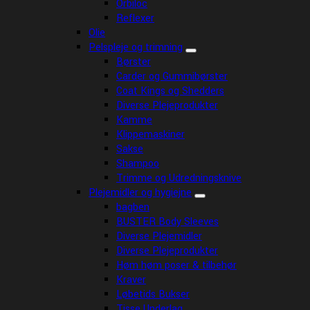
Orbiloc
Reflexer
Olie
Pelspleje og trimning
Børster
Carder og Gummibørster
Coat Kings og Shedders
Diverse Plejeprodukter
Kamme
Klippemaskiner
Sakse
Shampoo
Trimme og Udredningsknive
Plejemidler og hygiejne
bagben
BUSTER Body Sleeves
Diverse Plejemidler
Diverse Plejeprodukter
Høm høm poser & tilbehør
Kraver
Løbetids Bukser
Tisse Underlag