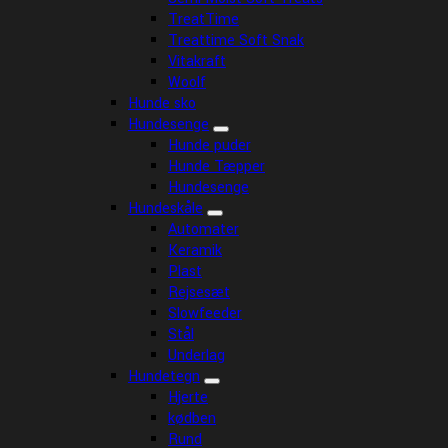
TreatTime
Treattime Soft Snak
Vitakraft
Woolf
Hunde sko
Hundesenge
Hunde puder
Hunde Tæpper
Hundesenge
Hundeskåle
Automater
Keramik
Plast
Rejsesæt
Slowfeeder
Stål
Underlag
Hundetegn
Hjerte
kødben
Rund