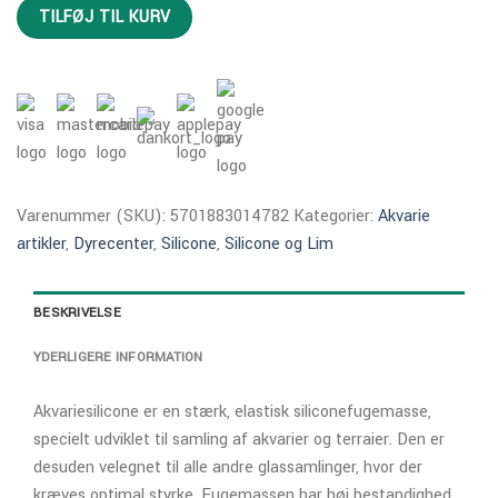
TILFØJ TIL KURV
Varenummer (SKU):
5701883014782
Kategorier:
Akvarie
artikler
,
Dyrecenter
,
Silicone
,
Silicone og Lim
BESKRIVELSE
YDERLIGERE INFORMATION
Akvariesilicone er en stærk, elastisk siliconefugemasse,
specielt udviklet til samling af akvarier og terraier. Den er
desuden velegnet til alle andre glassamlinger, hvor der
kræves optimal styrke. Fugemassen har høj bestandighed