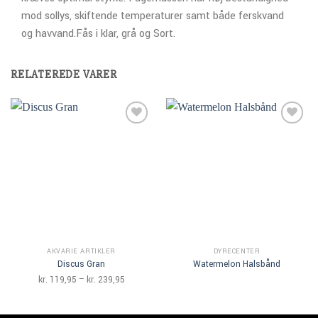
mod sollys, skiftende temperaturer samt både ferskvand
og havvand.Fås i klar, grå og Sort.
RELATEREDE VARER
Add to
Add to
Wishlist
Wishlist
AKVARIE ARTIKLER
DYRECENTER
Discus Gran
Watermelon Halsbånd
Prisinterval:
kr.
119,95
–
kr.
239,95
kr. 119,95
til