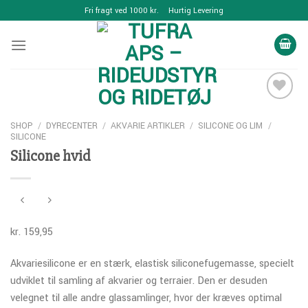
Skip
Fri fragt ved 1000 kr.
Hurtig Levering
to
content
SHOP
/
DYRECENTER
/
AKVARIE ARTIKLER
/
SILICONE OG LIM
/
SILICONE
Add to
Silicone hvid
Wishlist
kr.
159,95
Akvariesilicone er en stærk, elastisk siliconefugemasse, specielt
udviklet til samling af akvarier og terraier. Den er desuden
velegnet til alle andre glassamlinger, hvor der kræves optimal