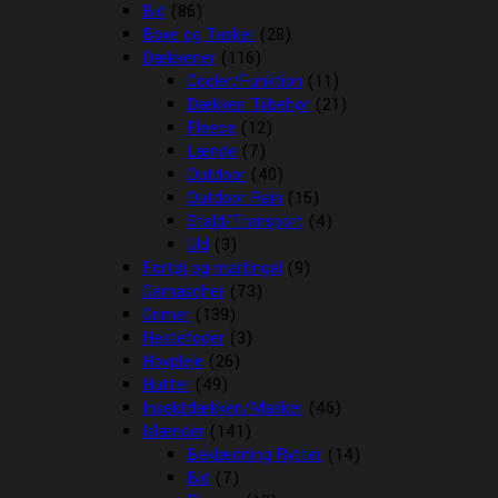
Bid
(86)
Boxe og Tasker
(28)
Dækkener
(116)
Cooler/Funktion
(11)
Dækken Tilbehør
(21)
Fleece
(12)
Lænde
(7)
Outdoor
(40)
Outdoor Rain
(15)
Stald/Transport
(4)
Uld
(3)
Fortøj og martingal
(9)
Gamascher
(73)
Grimer
(139)
Hestefoder
(3)
Hovpleje
(26)
Hutter
(49)
Insektdækken/Masker
(46)
Islænder
(141)
Beklædning Rytter
(14)
Bid
(7)