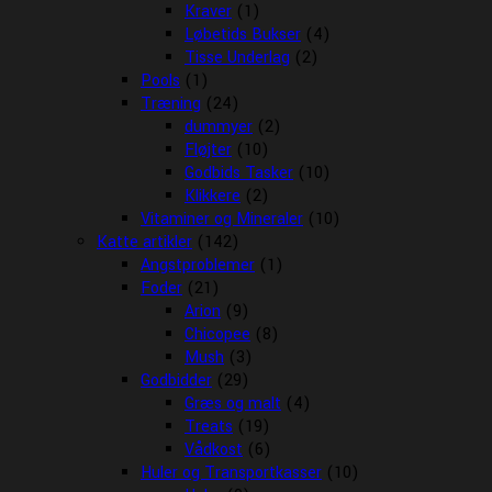
Kraver
(1)
Løbetids Bukser
(4)
Tisse Underlag
(2)
Pools
(1)
Træning
(24)
dummyer
(2)
Fløjter
(10)
Godbids Tasker
(10)
Klikkere
(2)
Vitaminer og Mineraler
(10)
Katte artikler
(142)
Angstproblemer
(1)
Foder
(21)
Arion
(9)
Chicopee
(8)
Mush
(3)
Godbidder
(29)
Græs og malt
(4)
Treats
(19)
Vådkost
(6)
Huler og Transportkasser
(10)