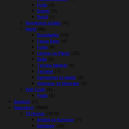
Fugle
(4)
Gnaver
(3)
Reptil
(1)
Rengørings artikler
(4)
Reptil
(66)
Bunddække
(15)
Fauna Boxe
(4)
Foder
(9)
Lamper og Pærer
(22)
Skåle
(5)
Terrarie tilbehør
(6)
Terrarier
(1)
Varmesten og plader
(2)
Vitaminer og Mineraler
(2)
Vildt Fugle
(6)
Foder
(6)
Gavekort
(1)
Rideudstyr
(3080)
Til Hesten
(1879)
Antibid og fluespray
(7)
Bandager
(28)