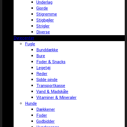
Underlag
Gjorde
Stigremme
Stigbøjler
Strigler
Diverse
Dyrecenter
Fugle
Bunddække
Bure
Foder & Snacks
Legetøj
Reder
Sidde pinde
Transportkasse
Vand & Madskåle
Vitaminer & Mineraler
Hunde
Dækkener
Foder
Godbidder