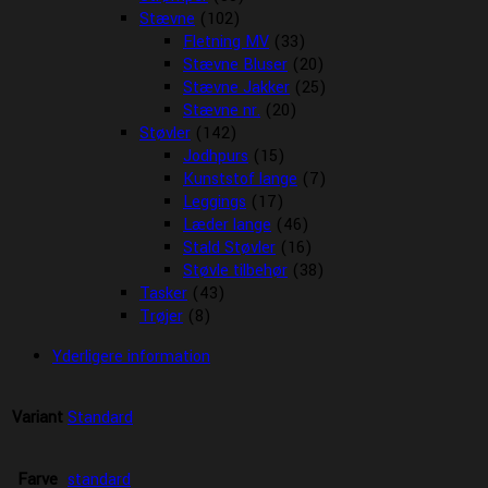
Stævne
(102)
Fletning MV
(33)
Stævne Bluser
(20)
Stævne Jakker
(25)
Stævne nr.
(20)
Støvler
(142)
Jodhpurs
(15)
Kunststof lange
(7)
Leggings
(17)
Læder lange
(46)
Stald Støvler
(16)
Støvle tilbehør
(38)
Tasker
(43)
Trøjer
(8)
Yderligere information
Variant
Standard
Farve
standard