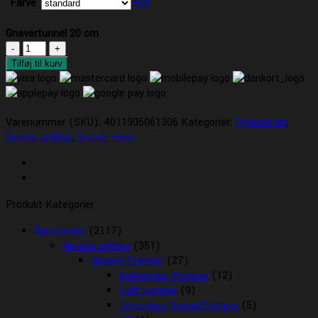
Farve
Ryd
Gnavertunnel 20 cm
Gnavertunnel
20
Tilføj til kurv
cm
antal
Varenummer (SKU):
4011905061306
Kategorier:
Dyrecenter
,
Gnaver artikler
,
Gnaver Huse
Produkt Kategorier
Dyrecenter
(2117)
Akvarie artikler
(351)
Akvarie Pumper
(27)
Indvendige Pumper
(12)
Luft pumper
(9)
Udvendige Spand Pumper
(5)