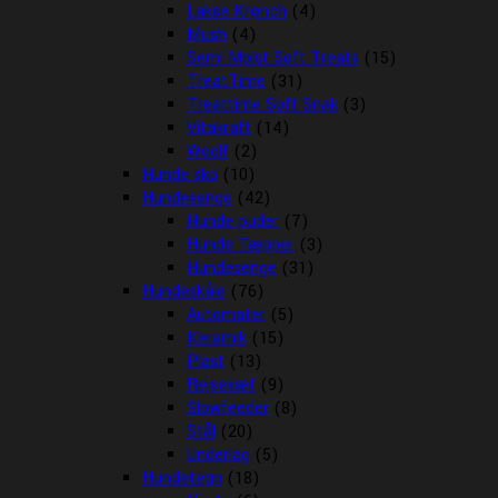
Lakse Krønch
(4)
Mush
(4)
Semi Moist Soft Treats
(15)
TreatTime
(31)
Treattime Soft Snak
(3)
Vitakraft
(14)
Woolf
(2)
Hunde sko
(10)
Hundesenge
(42)
Hunde puder
(7)
Hunde Tæpper
(3)
Hundesenge
(31)
Hundeskåle
(76)
Automater
(5)
Keramik
(15)
Plast
(13)
Rejsesæt
(9)
Slowfeeder
(8)
Stål
(20)
Underlag
(5)
Hundetegn
(18)