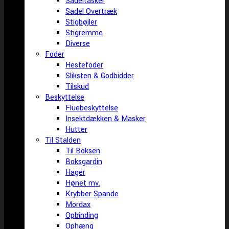
Sadeltasker
Sadel Overtræk
Stigbøjler
Stigremme
Diverse
Foder
Hestefoder
Sliksten & Godbidder
Tilskud
Beskyttelse
Fluebeskyttelse
Insektdækken & Masker
Hutter
Til Stalden
Til Boksen
Boksgardin
Hager
Hønet mv.
Krybber Spande
Mordax
Opbinding
Ophæng