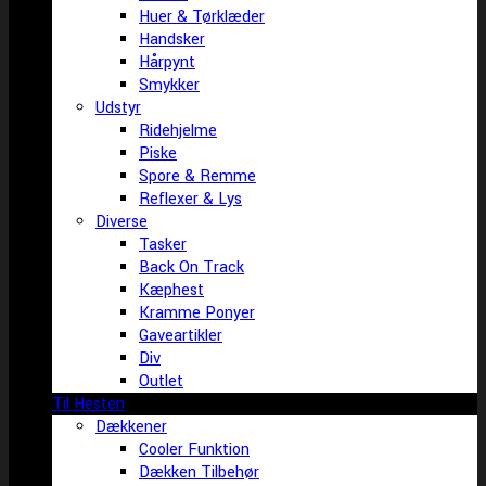
Huer & Tørklæder
Handsker
Hårpynt
Smykker
Udstyr
Ridehjelme
Piske
Spore & Remme
Reflexer & Lys
Diverse
Tasker
Back On Track
Kæphest
Kramme Ponyer
Gaveartikler
Div
Outlet
Til Hesten
Dækkener
Cooler Funktion
Dækken Tilbehør