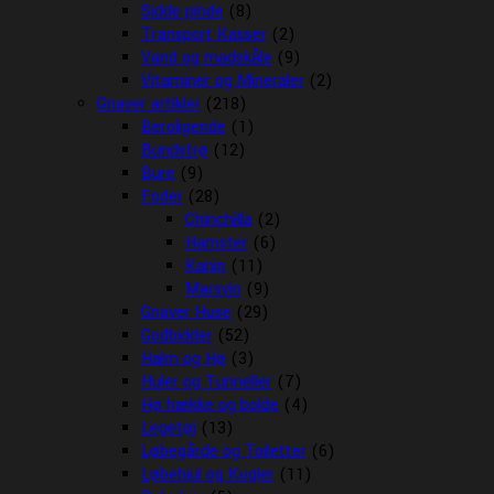
Sidde pinde
(8)
Transport Kasser
(2)
Vand og madskåle
(9)
Vitaminer og Mineraler
(2)
Gnaver artikler
(218)
Beroligende
(1)
Bundstrø
(12)
Bure
(9)
Foder
(28)
Chinchilla
(2)
Hamster
(6)
Kanin
(11)
Marsvin
(9)
Gnaver Huse
(29)
Godbidder
(52)
Halm og Hø
(3)
Huler og Tunneller
(7)
Hø hække og bolde
(4)
Legetøj
(13)
Løbegårde og Toiletter
(6)
Løbehjul og Kugler
(11)