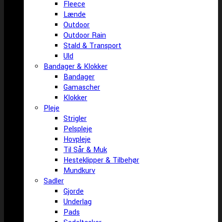
Fleece
Lænde
Outdoor
Outdoor Rain
Stald & Transport
Uld
Bandager & Klokker
Bandager
Gamascher
Klokker
Pleje
Strigler
Pelspleje
Hovpleje
Til Sår & Muk
Hesteklipper & Tilbehør
Mundkurv
Sadler
Gjorde
Underlag
Pads