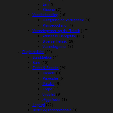
Lim
(3)
Silicone
(2)
Vandbehandling
(16)
Klargøring og Vedligehold
(9)
Plantegødning
(7)
Varmelegemer og div. Teknik
(47)
Artikler til Rengøring
(10)
Diverse Teknik
(28)
Varmelegemer
(7)
Fugle artikler
(89)
Bunddække
(4)
Bure
(10)
Foder & Snacks
(29)
Kanarie
(3)
Papegøje
(6)
Parakit
(9)
Trope
(1)
Undulat
(9)
Æggefoder
(1)
Legetøj
(22)
Reder og redemateriale
(3)