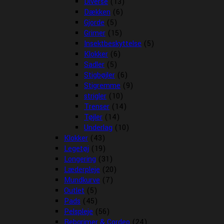
Diverse
(13)
Dækken
(6)
Gjorde
(5)
Grimer
(15)
Insektbeskyttelse
(5)
Klokker
(6)
Sadler
(5)
Stigbøjler
(6)
Stigremme
(9)
strigler
(10)
Trenser
(14)
Tøjler
(14)
Underlag
(10)
Klokker
(43)
Legetøj
(19)
Longering
(31)
Læderpleje
(20)
Mundkurve
(7)
Outlet
(5)
Pads
(45)
Pelspleje
(56)
Rebgrimer & Cordeo
(24)