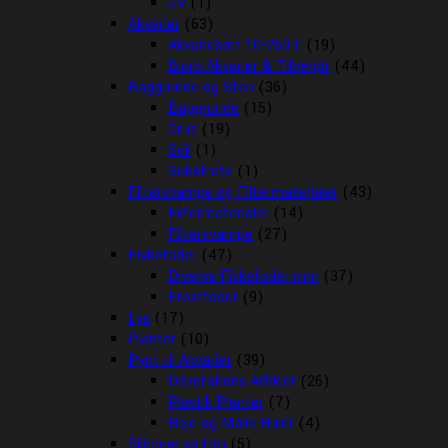
UV
(1)
Akvarier
(63)
Akvariesæt 10-260 L
(19)
Biorb Akvarier & Tilbehør
(44)
Baggrunde og Sten
(36)
Baggrunde
(15)
Grus
(19)
Soil
(1)
Substrate
(1)
Filtersvampe og Filtermaterialer
(43)
Filtermaterialer
(14)
Filtersvampe
(27)
Fiskefoder
(47)
Diverse Fiskefoder mm
(37)
Frostfoder
(9)
Lys
(17)
Planter
(10)
Pynt til Akvariet
(39)
Dekorations Artikler
(26)
Plastik Planter
(7)
Reje og Malle Huler
(4)
Silicone og Lim
(5)