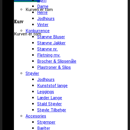
Børn
Dame
Kurven er tom
Herre
Jodhpurs
Kurv
Vinter
Konkurrence
Kurven er tom
Stævne Bluser
Stævne Jakker
Stævne nr.
Fletning mv.
Brocher & Slipsenåle
Plastroner & Slips
Støvler
Jodhpurs
Kunststof lange
Leggings
Læder Lange
Stald Støvler
Støvle Tilbehør
Accesories
Strømper
Bælter