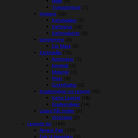
Huler
(9)
Transportbure
(1)
Hygiejne
(23)
Kattebakker
(5)
Kattegrus
(12)
Kattetoiletter
(5)
kattelemme
(5)
Cat Mate
(5)
Katteskåle
(15)
Automater
(3)
Keramik
(3)
Melamin
(2)
Plast
(4)
Sutteflasker
(2)
Kradsemiljøer og Legetøj
(32)
Katte Legetøj
(18)
Kradsemiljøer
(14)
Loppe/flåt midler
(5)
Vetocanis
(2)
Levende dyr
(144)
Akvarie Fisk
(131)
Fisk til Havedam
(5)