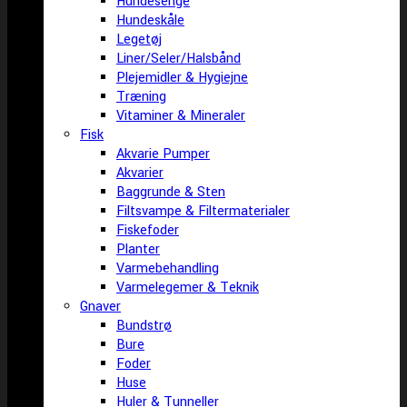
Hundesenge
Hundeskåle
Legetøj
Liner/Seler/Halsbånd
Plejemidler & Hygiejne
Træning
Vitaminer & Mineraler
Fisk
Akvarie Pumper
Akvarier
Baggrunde & Sten
Filtsvampe & Filtermaterialer
Fiskefoder
Planter
Varmebehandling
Varmelegemer & Teknik
Gnaver
Bundstrø
Bure
Foder
Huse
Huler & Tunneller