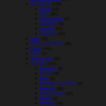
Sadel tilbehør
(129)
Diverse
(12)
Gjorde
(35)
Sadel overtræk
(7)
Sadeltasker
(5)
Stigbøjler
(41)
Stigremme
(24)
Sadler
(15)
Sliksten og Godbidder
(28)
Strigler
(151)
Tasker
(1)
Til sår og muk
(26)
Til stalden
(127)
Boksgardin
(5)
Diverse
(10)
Hager
(5)
Hesteklipper og tilbehør
(8)
Hønet mv
(26)
Krybber/Spande
(21)
Mordax
(2)
Opbinding
(18)