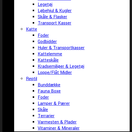
Legetøj
Løbehjul & Kugler
Skåle & Flasker
Transport Kasser
Katte
Foder
Godbidder
Huler & Transportkasser
Kattelemme
Katteskåle
Kradsemiljøer & Legetøj
Loppe/Flåt Midler
Reptil
Bunddække
Fauna Boxe
Foder
Lamper & Pærer
Skåle
Terrarier
Varmesten & Plader
Vitaminer & Mineraler