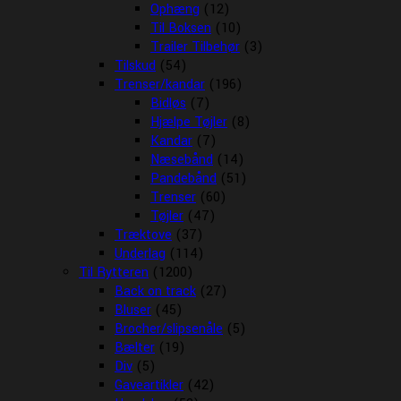
Ophæng
(12)
Til Boksen
(10)
Trailer Tilbehør
(3)
Tilskud
(54)
Trenser/kandar
(196)
Bidløs
(7)
Hjælpe Tøjler
(8)
Kandar
(7)
Næsebånd
(14)
Pandebånd
(51)
Trenser
(60)
Tøjler
(47)
Træktove
(37)
Underlag
(114)
Til Rytteren
(1200)
Back on track
(27)
Bluser
(45)
Brocher/slipsenåle
(5)
Bælter
(19)
Div
(5)
Gaveartikler
(42)