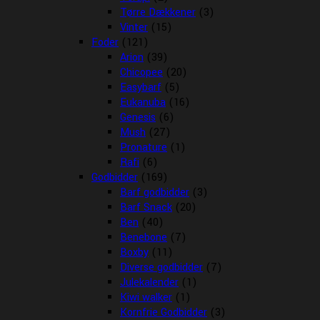
Tørre Dækkener
(3)
Vinter
(15)
Foder
(121)
Arion
(39)
Chicopee
(20)
Easybarf
(5)
Eukanuba
(16)
Genesis
(6)
Mush
(27)
Pronature
(1)
Rafi
(6)
Godbidder
(169)
Barf godbidder
(3)
Barf Snack
(20)
Ben
(40)
Benebone
(7)
Boxby
(11)
Diverse godbidder
(7)
Julekalender
(1)
Kiwi walker
(1)
Kornfrie Godbidder
(3)