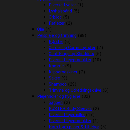
Diverse Lygter
(1)
Lyshalsbånd
(5)
Orbiloc
(5)
Reflexer
(2)
Olie
(4)
Pelspleje og trimning
(88)
Børster
(6)
Carder og Gummibørster
(7)
Coat Kings og Shedders
(5)
Diverse Plejeprodukter
(10)
Kamme
(9)
Klippemaskiner
(7)
Sakse
(9)
Shampoo
(29)
Trimme og Udredningsknive
(6)
Plejemidler og hygiejne
(32)
bagben
(2)
BUSTER Body Sleeves
(2)
Diverse Plejemidler
(17)
Diverse Plejeprodukter
(1)
Høm høm poser & tilbehør
(5)