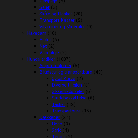
Pelspleje
(5)
Seler
(3)
Skåle og Flasker
(20)
Transport Kasser
(5)
Vitaminer og Mineraler
(9)
Havedam
(10)
Foder
(6)
Net
(2)
Vandpleje
(2)
Hunde artikler
(1087)
Angstproblemer
(6)
Biludstyr og transportbure
(49)
Cykel Kurve
(2)
Diverse til bilen
(8)
Sikkerheds seler
(6)
Sædebeskyttelse
(6)
Tasker
(12)
Transportbure
(15)
Dækkener
(27)
Regn
(3)
Strik
(4)
Terapi
(2)