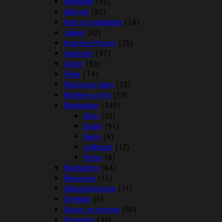
Handsker
(52)
Hårpynt
(52)
Huer og tørklæder
(24)
Jakker
(52)
Kramme Ponyer
(25)
Kæphest
(47)
Outlet
(83)
Piske
(74)
Plastroner/slips
(12)
Reflexer og lys
(13)
Ridebukser
(149)
Børn
(32)
Dame
(91)
Herre
(6)
Jodhpurs
(12)
Vinter
(6)
Ridehjelme
(64)
Rideveste
(15)
Sikkerhedsveste
(11)
Smykker
(6)
Sporer og remme
(50)
Strømper
(33)