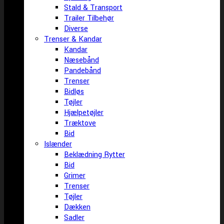
Stald & Transport
Trailer Tilbehør
Diverse
Trenser & Kandar
Kandar
Næsebånd
Pandebånd
Trenser
Bidløs
Tøjler
Hjælpetøjler
Træktove
Bid
Islænder
Beklædning Rytter
Bid
Grimer
Trenser
Tøjler
Dækken
Sadler