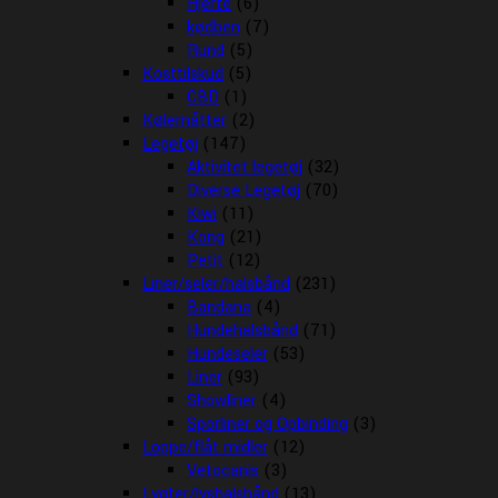
Hjerte
(6)
kødben
(7)
Rund
(5)
Kosttilskud
(5)
CBD
(1)
Kølemåtter
(2)
Legetøj
(147)
Aktivitet legetøj
(32)
Diverse Legetøj
(70)
Kiwi
(11)
Kong
(21)
Petit
(12)
Liner/seler/halsbånd
(231)
Bandana
(4)
Hundehalsbånd
(71)
Hundeseler
(53)
Liner
(93)
Showliner
(4)
Sporliner og Opbinding
(3)
Loppe/flåt midler
(12)
Vetocanis
(3)
Lygter/lyshalsbånd
(13)